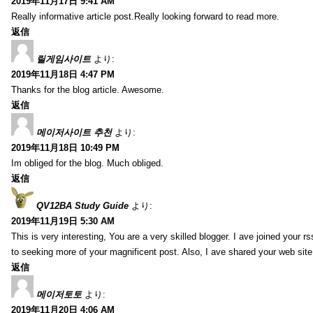
2019年11月17日 9:41 AM
Really informative article post.Really looking forward to read more.
返信
릴게임사이트
より:
2019年11月18日 4:47 PM
Thanks for the blog article. Awesome.
返信
메이저사이트 추천
より:
2019年11月18日 10:49 PM
Im obliged for the blog. Much obliged.
返信
QV12BA Study Guide
より:
2019年11月19日 5:30 AM
This is very interesting, You are a very skilled blogger. I ave joined your r
to seeking more of your magnificent post. Also, I ave shared your web site
返信
메이저토토
より:
2019年11月20日 4:06 AM