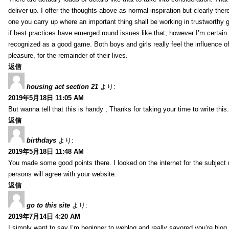
deliver up. I offer the thoughts above as normal inspiration but clearly ther
one you carry up where an important thing shall be working in trustworthy 
if best practices have emerged round issues like that, however I’m certain t
recognized as a good game. Both boys and girls really feel the influence o
pleasure, for the remainder of their lives.
返信
housing act section 21
より:
2019年5月18日 11:05 AM
But wanna tell that this is handy , Thanks for taking your time to write this.
返信
birthdays
より:
2019年5月18日 11:48 AM
You made some good points there. I looked on the internet for the subject
persons will agree with your website.
返信
go to this site
より:
2019年7月14日 4:20 AM
I simply want to say I’m beginner to weblog and really savored you’re blog s