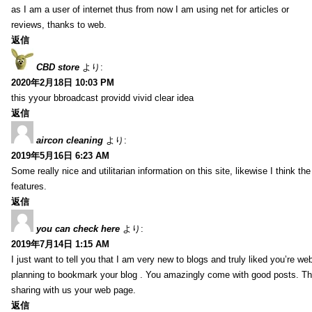
as I am a user of internet thus from now I am using net for articles or
reviews, thanks to web.
返信
CBD store
より:
2020年2月18日 10:03 PM
this yyour bbroadcast providd vivid clear idea
返信
aircon cleaning
より:
2019年5月16日 6:23 AM
Some really nice and utilitarian information on this site, likewise I think th
features.
返信
you can check here
より:
2019年7月14日 1:15 AM
I just want to tell you that I am very new to blogs and truly liked you’re we
planning to bookmark your blog . You amazingly come with good posts. Th
sharing with us your web page.
返信