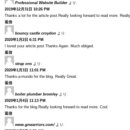
Professional Website Builder
より:
2019年12月31日 10:26 PM
Thanks a lot for the article post.Really looking forward to read more. Reall
返信
bouncy castle croydon
より:
2020年1月2日 6:31 PM
I loved your article post.Thanks Again. Much obliged.
返信
strap ons
より:
2020年1月3日 11:01 PM
Thanks-a-mundo for the blog. Really Great.
返信
boiler plumber bromley
より:
2020年1月4日 11:13 PM
Thanks for the blog.Really looking forward to read more. Cool.
返信
www.gnwarriors.com/
より: