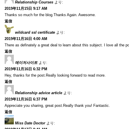
Relationship Courses
より:
2019年11月15日 9:17 AM
Thanks so much for the blog.Thanks Again. Awesome.
返信
wildcard ssl certificate
より:
2019年11月16日 4:00 AM
There as definately a great deal to learn about this subject. I love all the
返信
메이저사이트
より:
2019年11月16日 6:32 PM
Hey, thanks for the post.Really looking forward to read more.
返信
Relationship advice article
より:
2019年11月16日 6:37 PM
Appreciate you sharing, great post.Really thank you! Fantastic.
返信
Miss Date Doctor
より: