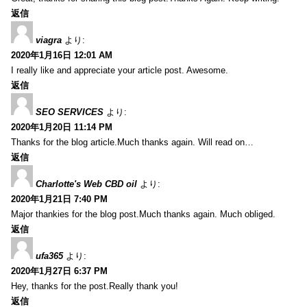
返信
viagra
より:
2020年1月16日 12:01 AM
I really like and appreciate your article post. Awesome.
返信
SEO SERVICES
より:
2020年1月20日 11:14 PM
Thanks for the blog article.Much thanks again. Will read on…
返信
Charlotte's Web CBD oil
より:
2020年1月21日 7:40 PM
Major thankies for the blog post.Much thanks again. Much obliged.
返信
ufa365
より:
2020年1月27日 6:37 PM
Hey, thanks for the post.Really thank you!
返信