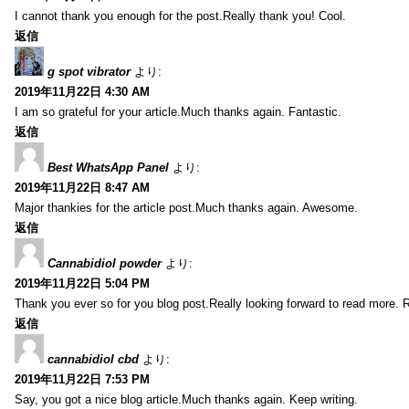
I cannot thank you enough for the post.Really thank you! Cool.
返信
g spot vibrator
より:
2019年11月22日 4:30 AM
I am so grateful for your article.Much thanks again. Fantastic.
返信
Best WhatsApp Panel
より:
2019年11月22日 8:47 AM
Major thankies for the article post.Much thanks again. Awesome.
返信
Cannabidiol powder
より:
2019年11月22日 5:04 PM
Thank you ever so for you blog post.Really looking forward to read more. R
返信
cannabidiol cbd
より:
2019年11月22日 7:53 PM
Say, you got a nice blog article.Much thanks again. Keep writing.