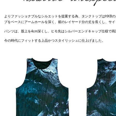
よりファッショナブルなシルエットを提案する為、タンクトップはHXB
プをベースにアームホールを深く、裾のレイヤード分の丈を長くし、サイ
パンツは、股上を4cm深くし、ヒモ先はシルバーエンドキャップ仕様で両
今の時代にフィットする上品かつスタイリッシュに仕上げました。