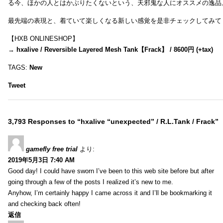
る今、ほかの人とはかぶりたくないという、天邪鬼な人にオススメの逸品
最先端の表現と、着ていて楽しくなる新しい感覚を是非チェックしてみて
【HXB ONLINESHOP】
→
hxalive / Reversible Layered Mesh Tank【Frack】 / 8600円 (+tax)
TAGS:
New
Tweet
3,793 Responses to “hxalive “unexpected” / R.L.Tank / Frack”
gamefly free trial
より:
2019年5月3日 7:40 AM
Good day! I could have sworn I’ve been to this web site before but after
going through a few of the posts I realized it’s new to me.
Anyhow, I’m certainly happy I came across it and I’ll be bookmarking it
and checking back often!
返信