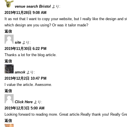
venue search Bristol
より:
2019年11月28日 9:08 AM
It as not that I want to copy your website, but I really like the design and 
which design are you using? Or was it tailor made?
返信
site
より:
2019年11月30日 6:22 PM
Thanks a lot for the blog article.
返信
amcık
より:
2019年12月2日 10:47 PM
I value the article. Awesome.
返信
Click Here
より:
2019年12月3日 5:00 AM
Looking forward to reading more. Great article.Really thank you! Really Gre
返信