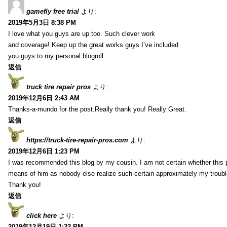
gamefly free trial
より:
2019年5月3日 8:38 PM
I love what you guys are up too. Such clever work
and coverage! Keep up the great works guys I’ve included
you guys to my personal blogroll.
返信
truck tire repair pros
より:
2019年12月6日 2:43 AM
Thanks-a-mundo for the post.Really thank you! Really Great.
返信
https://truck-tire-repair-pros.com
より:
2019年12月6日 1:23 PM
I was recommended this blog by my cousin. I am not certain whether this p
means of him as nobody else realize such certain approximately my troub
Thank you!
返信
click here
より:
2019年12月19日 1:32 PM