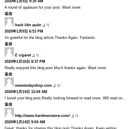
2020年1月5日 9:39 AM
A round of applause for your post. Want more.
返信
hack liên quân
より:
2020年1月9日 6:53 PM
Im grateful for the blog article.Thanks Again. Fantastic.
返信
E cigaret
より:
2020年1月10日 8:37 PM
Really enjoyed this blog post.Much thanks again. Want more.
返信
newstodayshop.com
より:
2020年1月14日 12:04 AM
I loved your blog post.Really looking forward to read more. Will read on…
返信
http://www.hardmenstore.com/
より:
2020年1月14日 9:04 AM
Great, thanks for sharing this blog post.Thanks Again. Keep writing.