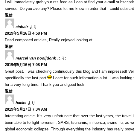
I will immediately grab your rss feed as I can at find your e-mail subscripti
service. Do you ave any? Please let me know in order that I could subscri
返信
sishair
より:
2019年5月16日 4:58 PM
Dead composed articles, Really enjoyed looking at.
返信
marcel van hooijdonk
より:
2019年5月16日 7:08 PM
Great post. I was checking continuously this blog and I am impressed! Very
specifically the last part
I care for such information a lot. I was looking f
for a very long time. Thank you and good luck.
返信
hacks
より:
2019年5月17日 7:34 AM
Interesting article. It’s very unfortunate that over the last years, the travel
been able to to fight terrorism, SARS, tsunamis, influenza, swine flu, as wel
global economic collapse. Through everything the industry has really prove