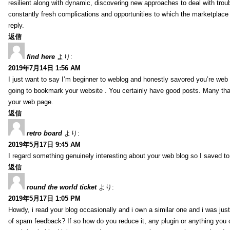
resilient along with dynamic, discovering new approaches to deal with trou
constantly fresh complications and opportunities to which the marketplac
reply.
返信
find here
より:
2019年7月14日 1:56 AM
I just want to say I’m beginner to weblog and honestly savored you’re web 
going to bookmark your website . You certainly have good posts. Many tha
your web page.
返信
retro board
より:
2019年5月17日 9:45 AM
I regard something genuinely interesting about your web blog so I saved 
返信
round the world ticket
より:
2019年5月17日 1:05 PM
Howdy, i read your blog occasionally and i own a similar one and i was just 
of spam feedback? If so how do you reduce it, any plugin or anything you 