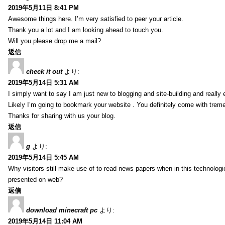
2019年5月11日 8:41 PM
Awesome things here. I’m very satisfied to peer your article.
Thank you a lot and I am looking ahead to touch you.
Will you please drop me a mail?
返信
check it out
より:
2019年5月14日 5:31 AM
I simply want to say I am just new to blogging and site-building and really 
Likely I’m going to bookmark your website . You definitely come with treme
Thanks for sharing with us your blog.
返信
g
より:
2019年5月14日 5:45 AM
Why visitors still make use of to read news papers when in this technologic
presented on web?
返信
download minecraft pc
より:
2019年5月14日 11:04 AM