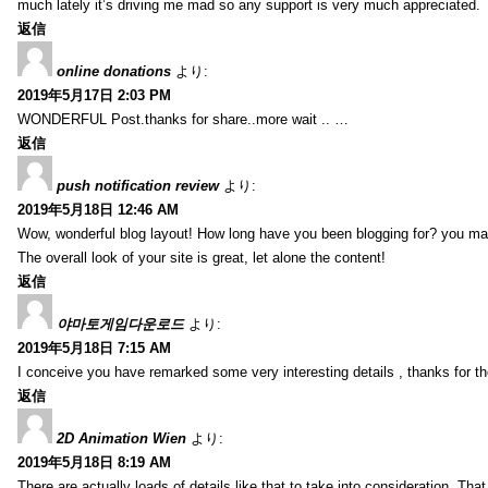
much lately it’s driving me mad so any support is very much appreciated.
返信
online donations
より:
2019年5月17日 2:03 PM
WONDERFUL Post.thanks for share..more wait .. …
返信
push notification review
より:
2019年5月18日 12:46 AM
Wow, wonderful blog layout! How long have you been blogging for? you ma
The overall look of your site is great, let alone the content!
返信
야마토게임다운로드
より:
2019年5月18日 7:15 AM
I conceive you have remarked some very interesting details , thanks for th
返信
2D Animation Wien
より:
2019年5月18日 8:19 AM
There are actually loads of details like that to take into consideration. Tha