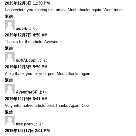
2019年12月6日 11:30 PM
I appreciate you sharing this article.Much thanks again. Want more.
返信
amcık
より:
2019年12月7日 4:50 AM
Thanks for the article. Awesome.
返信
pub71.com
より:
2019年12月8日 5:50 PM
A big thank you for your post.Much thanks again.
返信
AventineSF
より:
2019年12月9日 6:41 AM
Very informative article post.Thanks Again. Cool.
返信
free porn
より:
2019年12月17日 2:01 PM