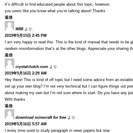
It’s difficult to find educated people about this topic, however,
you seem like you know what you’re talking about! Thanks
返信
W88
より:
2019年5月15日 2:45 PM
I am very happy to read this. This is the kind of manual that needs to be g
random misinformation that’s at the other blogs. Appreciate your sharing th
返信
crystalclutch.com
より:
2019年5月16日 2:29 AM
Hey there! This is kind of off topic but I need some advice from an establis
set up your own blog? I’m not very techincal but I can figure things out pret
about making my own but I’m not sure where to start. Do you have any poi
With thanks
返信
download minecraft for free
より:
2019年5月16日 5:57 AM
I every time used to study paragraph in news papers but now