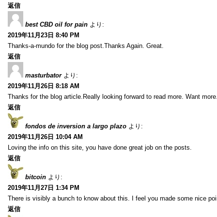
返信
best CBD oil for pain
より:
2019年11月23日 8:40 PM
Thanks-a-mundo for the blog post.Thanks Again. Great.
返信
masturbator
より:
2019年11月26日 8:18 AM
Thanks for the blog article.Really looking forward to read more. Want more
返信
fondos de inversion a largo plazo
より:
2019年11月26日 10:04 AM
Loving the info on this site, you have done great job on the posts.
返信
bitcoin
より:
2019年11月27日 1:34 PM
There is visibly a bunch to know about this. I feel you made some nice poin
返信