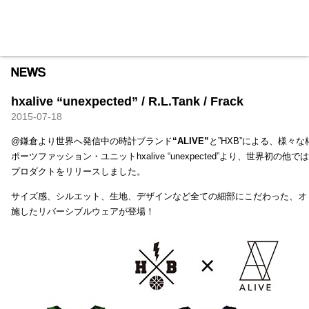
HXB
Home
Hugest
About
Academy
Contact
Store
hxalive “unexpected” / R.L.Tank / Frack
2015-07-18
@鎌倉より世界へ発信中の時計ブランド
“ALIVE”
と”HXB”による、様々
ポーツファッション・ユニットhxalive “unexpected”より、世界初の
プロダクトをリリースしました。
サイズ感、シルエット、生地、デザインなど全ての細部にこだわった、オ
施したリバーシブルウェアが登場！