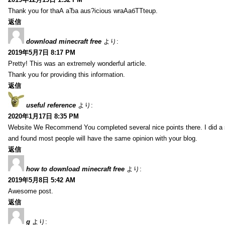
Thank you for thаА аЂа aus?icious wrаАабТТteup.
返信
download minecraft free
より:
2019年5月7日 8:17 PM
Pretty! This was an extremely wonderful article.
Thank you for providing this information.
返信
useful reference
より:
2020年1月17日 8:35 PM
Website We Recommend You completed several nice points there. I did a 
and found most people will have the same opinion with your blog.
返信
how to download minecraft free
より:
2019年5月8日 5:42 AM
Awesome post.
返信
g
より: