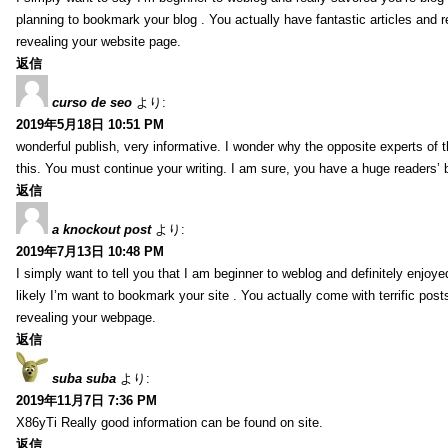
planning to bookmark your blog . You actually have fantastic articles and r
revealing your website page.
返信
curso de seo
より:
2019年5月18日 10:51 PM
wonderful publish, very informative. I wonder why the opposite experts of t
this. You must continue your writing. I am sure, you have a huge readers’ 
返信
a knockout post
より:
2019年7月13日 10:48 PM
I simply want to tell you that I am beginner to weblog and definitely enjoy
likely I’m want to bookmark your site . You actually come with terrific pos
revealing your webpage.
返信
suba suba
より:
2019年11月7日 7:36 PM
X86yTi Really good information can be found on site.
返信