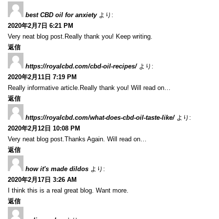
best CBD oil for anxiety
より:
2020年2月7日 6:21 PM
Very neat blog post.Really thank you! Keep writing.
返信
https://royalcbd.com/cbd-oil-recipes/
より:
2020年2月11日 7:19 PM
Really informative article.Really thank you! Will read on…
返信
https://royalcbd.com/what-does-cbd-oil-taste-like/
より:
2020年2月12日 10:08 PM
Very neat blog post.Thanks Again. Will read on…
返信
how it's made dildos
より:
2020年2月17日 3:26 AM
I think this is a real great blog. Want more.
返信