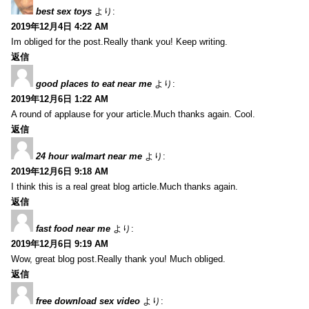
best sex toys
より:
2019年12月4日 4:22 AM
Im obliged for the post.Really thank you! Keep writing.
返信
good places to eat near me
より:
2019年12月6日 1:22 AM
A round of applause for your article.Much thanks again. Cool.
返信
24 hour walmart near me
より:
2019年12月6日 9:18 AM
I think this is a real great blog article.Much thanks again.
返信
fast food near me
より:
2019年12月6日 9:19 AM
Wow, great blog post.Really thank you! Much obliged.
返信
free download sex video
より: