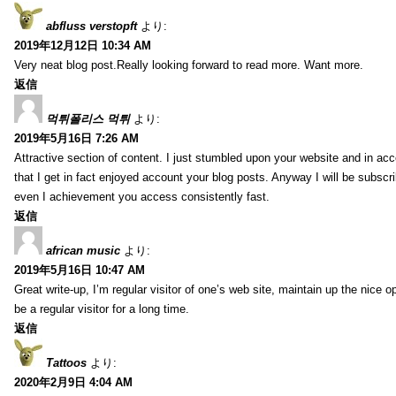
abfluss verstopft
より:
2019年12月12日 10:34 AM
Very neat blog post.Really looking forward to read more. Want more.
返信
먹튀폴리스 먹튀
より:
2019年5月16日 7:26 AM
Attractive section of content. I just stumbled upon your website and in acc
that I get in fact enjoyed account your blog posts. Anyway I will be subscr
even I achievement you access consistently fast.
返信
african music
より:
2019年5月16日 10:47 AM
Great write-up, I’m regular visitor of one’s web site, maintain up the nice op
be a regular visitor for a long time.
返信
Tattoos
より:
2020年2月9日 4:04 AM