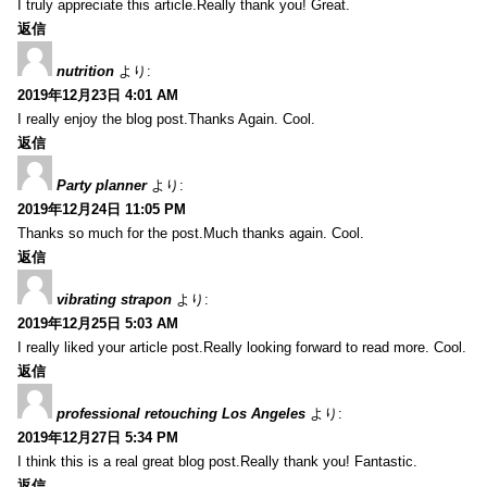
I truly appreciate this article.Really thank you! Great.
返信
nutrition
より:
2019年12月23日 4:01 AM
I really enjoy the blog post.Thanks Again. Cool.
返信
Party planner
より:
2019年12月24日 11:05 PM
Thanks so much for the post.Much thanks again. Cool.
返信
vibrating strapon
より:
2019年12月25日 5:03 AM
I really liked your article post.Really looking forward to read more. Cool.
返信
professional retouching Los Angeles
より:
2019年12月27日 5:34 PM
I think this is a real great blog post.Really thank you! Fantastic.
返信