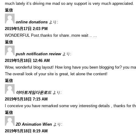
much lately it’s driving me mad so any support is very much appreciated.
返信
online donations
より:
2019年5月17日 2:03 PM
WONDERFUL Post.thanks for share..more wait .. …
返信
push notification review
より:
2019年5月18日 12:46 AM
Wow, wonderful blog layout! How long have you been blogging for? you ma
The overall look of your site is great, let alone the content!
返信
야마토게임다운로드
より:
2019年5月18日 7:15 AM
I conceive you have remarked some very interesting details , thanks for th
返信
2D Animation Wien
より:
2019年5月18日 8:19 AM