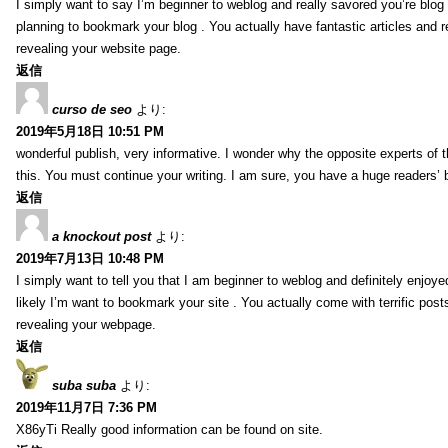
I simply want to say I’m beginner to weblog and really savored you’re blog s
planning to bookmark your blog . You actually have fantastic articles and r
revealing your website page.
返信
curso de seo
より:
2019年5月18日 10:51 PM
wonderful publish, very informative. I wonder why the opposite experts of t
this. You must continue your writing. I am sure, you have a huge readers’ 
返信
a knockout post
より:
2019年7月13日 10:48 PM
I simply want to tell you that I am beginner to weblog and definitely enjoy
likely I’m want to bookmark your site . You actually come with terrific pos
revealing your webpage.
返信
suba suba
より:
2019年11月7日 7:36 PM
X86yTi Really good information can be found on site.