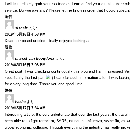
I will immediately grab your rss feed as I can at find your e-mail subscripti
service. Do you ave any? Please let me know in order that I could subscri
返信
sishair
より:
2019年5月16日 4:58 PM
Dead composed articles, Really enjoyed looking at.
返信
marcel van hooijdonk
より:
2019年5月16日 7:08 PM
Great post. I was checking continuously this blog and I am impressed! Very
specifically the last part
I care for such information a lot. I was looking 
for a very long time. Thank you and good luck.
返信
hacks
より:
2019年5月17日 7:34 AM
Interesting article. It’s very unfortunate that over the last years, the travel
been able to to fight terrorism, SARS, tsunamis, influenza, swine flu, as wel
global economic collapse. Through everything the industry has really prove