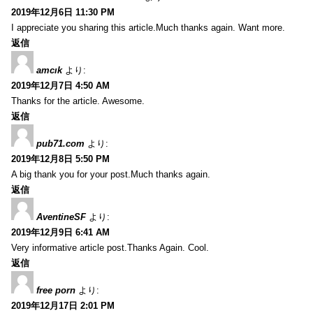
2019年12月6日 11:30 PM
I appreciate you sharing this article.Much thanks again. Want more.
返信
amcık
より:
2019年12月7日 4:50 AM
Thanks for the article. Awesome.
返信
pub71.com
より:
2019年12月8日 5:50 PM
A big thank you for your post.Much thanks again.
返信
AventineSF
より:
2019年12月9日 6:41 AM
Very informative article post.Thanks Again. Cool.
返信
free porn
より:
2019年12月17日 2:01 PM