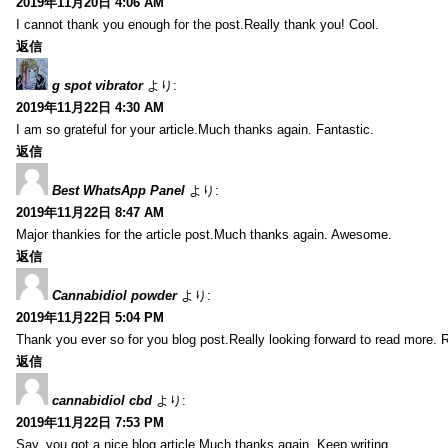
2019年11月20日 4:06 AM
I cannot thank you enough for the post.Really thank you! Cool.
返信
g spot vibrator
より:
2019年11月22日 4:30 AM
I am so grateful for your article.Much thanks again. Fantastic.
返信
Best WhatsApp Panel
より:
2019年11月22日 8:47 AM
Major thankies for the article post.Much thanks again. Awesome.
返信
Cannabidiol powder
より:
2019年11月22日 5:04 PM
Thank you ever so for you blog post.Really looking forward to read more. R
返信
cannabidiol cbd
より:
2019年11月22日 7:53 PM
Say, you got a nice blog article.Much thanks again. Keep writing.