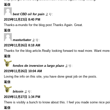
返信
best CBD oil for pain
より:
2019年11月23日 8:40 PM
Thanks-a-mundo for the blog post.Thanks Again. Great.
返信
masturbator
より:
2019年11月26日 8:18 AM
Thanks for the blog article.Really looking forward to read more. Want more
返信
fondos de inversion a largo plazo
より:
2019年11月26日 10:04 AM
Loving the info on this site, you have done great job on the posts.
返信
bitcoin
より:
2019年11月27日 1:34 PM
There is visibly a bunch to know about this. I feel you made some nice poin
返信