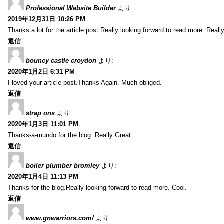
Professional Website Builder
より:
2019年12月31日 10:26 PM
Thanks a lot for the article post.Really looking forward to read more. Reall
返信
bouncy castle croydon
より:
2020年1月2日 6:31 PM
I loved your article post.Thanks Again. Much obliged.
返信
strap ons
より:
2020年1月3日 11:01 PM
Thanks-a-mundo for the blog. Really Great.
返信
boiler plumber bromley
より:
2020年1月4日 11:13 PM
Thanks for the blog.Really looking forward to read more. Cool.
返信
www.gnwarriors.com/
より: