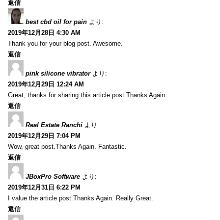
返信
best cbd oil for pain
より:
2019年12月28日 4:30 AM
Thank you for your blog post. Awesome.
返信
pink silicone vibrator
より:
2019年12月29日 12:24 AM
Great, thanks for sharing this article post.Thanks Again.
返信
Real Estate Ranchi
より:
2019年12月29日 7:04 PM
Wow, great post.Thanks Again. Fantastic.
返信
JBoxPro Software
より:
2019年12月31日 6:22 PM
I value the article post.Thanks Again. Really Great.
返信