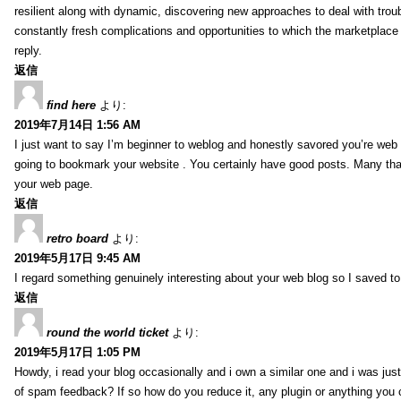
resilient along with dynamic, discovering new approaches to deal with trou
constantly fresh complications and opportunities to which the marketplac
reply.
返信
find here
より:
2019年7月14日 1:56 AM
I just want to say I’m beginner to weblog and honestly savored you’re web 
going to bookmark your website . You certainly have good posts. Many tha
your web page.
返信
retro board
より:
2019年5月17日 9:45 AM
I regard something genuinely interesting about your web blog so I saved 
返信
round the world ticket
より:
2019年5月17日 1:05 PM
Howdy, i read your blog occasionally and i own a similar one and i was just 
of spam feedback? If so how do you reduce it, any plugin or anything you 