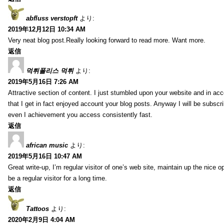
abfluss verstopft
より:
2019年12月12日 10:34 AM
Very neat blog post.Really looking forward to read more. Want more.
返信
먹튀폴리스 먹튀
より:
2019年5月16日 7:26 AM
Attractive section of content. I just stumbled upon your website and in acc
that I get in fact enjoyed account your blog posts. Anyway I will be subscr
even I achievement you access consistently fast.
返信
african music
より:
2019年5月16日 10:47 AM
Great write-up, I’m regular visitor of one’s web site, maintain up the nice op
be a regular visitor for a long time.
返信
Tattoos
より:
2020年2月9日 4:04 AM