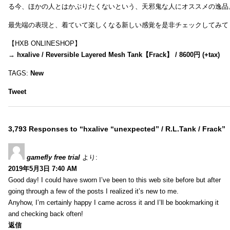
る今、ほかの人とはかぶりたくないという、天邪鬼な人にオススメの逸品
最先端の表現と、着ていて楽しくなる新しい感覚を是非チェックしてみて
【HXB ONLINESHOP】
→
hxalive / Reversible Layered Mesh Tank【Frack】 / 8600円 (+tax)
TAGS:
New
Tweet
3,793 Responses to “hxalive “unexpected” / R.L.Tank / Frack”
gamefly free trial
より:
2019年5月3日 7:40 AM
Good day! I could have sworn I’ve been to this web site before but after
going through a few of the posts I realized it’s new to me.
Anyhow, I’m certainly happy I came across it and I’ll be bookmarking it
and checking back often!
返信