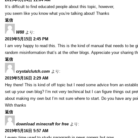
It’s difficult to find educated people about this topic, however,
you seem like you know what you’re talking about! Thanks
返信
W88
より:
2019年5月15日 2:45 PM
I am very happy to read this. This is the kind of manual that needs to be g
random misinformation that’s at the other blogs. Appreciate your sharing th
返信
crystalclutch.com
より:
2019年5月16日 2:29 AM
Hey there! This is kind of off topic but I need some advice from an establis
set up your own blog? I’m not very techincal but I can figure things out pret
about making my own but I’m not sure where to start. Do you have any poi
With thanks
返信
download minecraft for free
より:
2019年5月16日 5:57 AM
I every time used to study paragraph in news papers but now