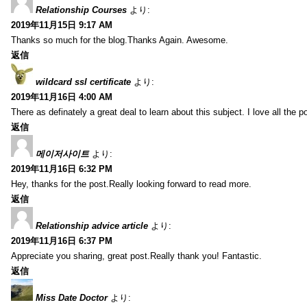
Relationship Courses
より:
2019年11月15日 9:17 AM
Thanks so much for the blog.Thanks Again. Awesome.
返信
wildcard ssl certificate
より:
2019年11月16日 4:00 AM
There as definately a great deal to learn about this subject. I love all the
返信
메이저사이트
より:
2019年11月16日 6:32 PM
Hey, thanks for the post.Really looking forward to read more.
返信
Relationship advice article
より:
2019年11月16日 6:37 PM
Appreciate you sharing, great post.Really thank you! Fantastic.
返信
Miss Date Doctor
より: