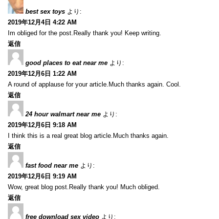
best sex toys
より:
2019年12月4日 4:22 AM
Im obliged for the post.Really thank you! Keep writing.
返信
good places to eat near me
より:
2019年12月6日 1:22 AM
A round of applause for your article.Much thanks again. Cool.
返信
24 hour walmart near me
より:
2019年12月6日 9:18 AM
I think this is a real great blog article.Much thanks again.
返信
fast food near me
より:
2019年12月6日 9:19 AM
Wow, great blog post.Really thank you! Much obliged.
返信
free download sex video
より: