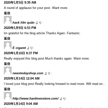
2020年1月5日 9:39 AM
A round of applause for your post. Want more.
返信
hack liên quân
より:
2020年1月9日 6:53 PM
Im grateful for the blog article.Thanks Again. Fantastic.
返信
E cigaret
より:
2020年1月10日 8:37 PM
Really enjoyed this blog post.Much thanks again. Want more.
返信
newstodayshop.com
より:
2020年1月14日 12:04 AM
I loved your blog post.Really looking forward to read more. Will read on…
返信
http://www.hardmenstore.com/
より:
2020年1月14日 9:04 AM