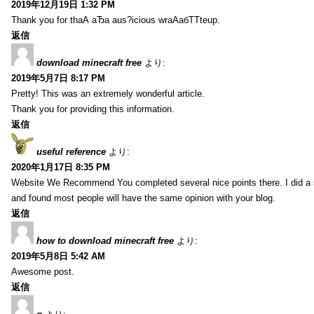
2019年12月19日 1:32 PM
Thank you for thаА аЂа aus?icious wrаАабТТteup.
返信
download minecraft free
より:
2019年5月7日 8:17 PM
Pretty! This was an extremely wonderful article.
Thank you for providing this information.
返信
useful reference
より:
2020年1月17日 8:35 PM
Website We Recommend You completed several nice points there. I did a 
and found most people will have the same opinion with your blog.
返信
how to download minecraft free
より:
2019年5月8日 5:42 AM
Awesome post.
返信