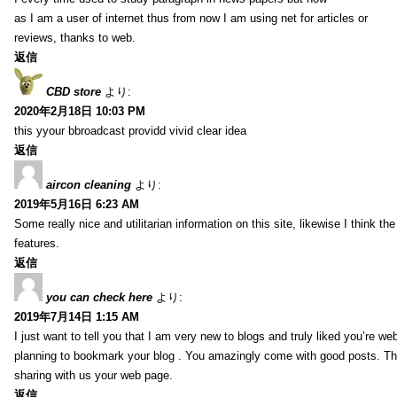
as I am a user of internet thus from now I am using net for articles or
reviews, thanks to web.
返信
CBD store
より:
2020年2月18日 10:03 PM
this yyour bbroadcast providd vivid clear idea
返信
aircon cleaning
より:
2019年5月16日 6:23 AM
Some really nice and utilitarian information on this site, likewise I think th
features.
返信
you can check here
より:
2019年7月14日 1:15 AM
I just want to tell you that I am very new to blogs and truly liked you’re we
planning to bookmark your blog . You amazingly come with good posts. Th
sharing with us your web page.
返信