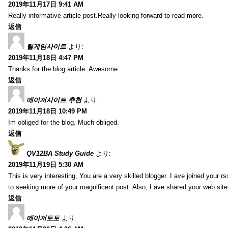
2019年11月17日 9:41 AM
Really informative article post.Really looking forward to read more.
返信
릴게임사이트
より:
2019年11月18日 4:47 PM
Thanks for the blog article. Awesome.
返信
메이저사이트 추천
より:
2019年11月18日 10:49 PM
Im obliged for the blog. Much obliged.
返信
QV12BA Study Guide
より:
2019年11月19日 5:30 AM
This is very interesting, You are a very skilled blogger. I ave joined your r
to seeking more of your magnificent post. Also, I ave shared your web site
返信
메이저토토
より: