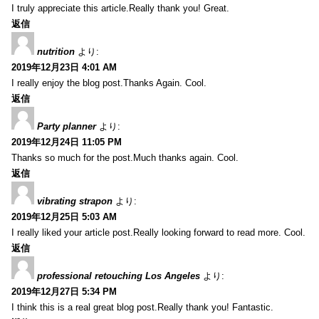
I truly appreciate this article.Really thank you! Great.
返信
nutrition
より:
2019年12月23日 4:01 AM
I really enjoy the blog post.Thanks Again. Cool.
返信
Party planner
より:
2019年12月24日 11:05 PM
Thanks so much for the post.Much thanks again. Cool.
返信
vibrating strapon
より:
2019年12月25日 5:03 AM
I really liked your article post.Really looking forward to read more. Cool.
返信
professional retouching Los Angeles
より:
2019年12月27日 5:34 PM
I think this is a real great blog post.Really thank you! Fantastic.