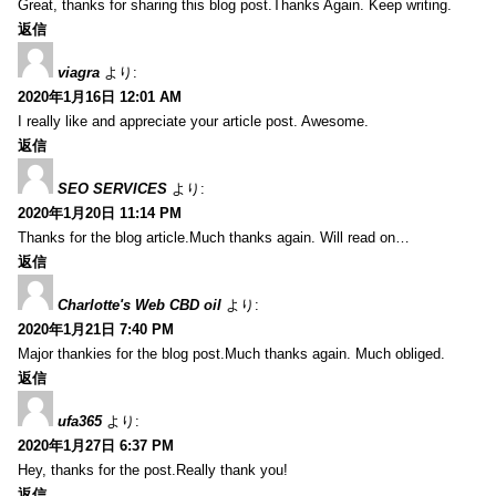
Great, thanks for sharing this blog post.Thanks Again. Keep writing.
返信
viagra
より:
2020年1月16日 12:01 AM
I really like and appreciate your article post. Awesome.
返信
SEO SERVICES
より:
2020年1月20日 11:14 PM
Thanks for the blog article.Much thanks again. Will read on…
返信
Charlotte's Web CBD oil
より:
2020年1月21日 7:40 PM
Major thankies for the blog post.Much thanks again. Much obliged.
返信
ufa365
より:
2020年1月27日 6:37 PM
Hey, thanks for the post.Really thank you!
返信