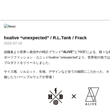
HXB
Home
Hugest
About
Academy
Contact
Store
hxalive “unexpected” / R.L.Tank / Frack
2015-07-18
@鎌倉より世界へ発信中の時計ブランド
“ALIVE”
と”HXB”による、様々
ポーツファッション・ユニットhxalive “unexpected”より、世界初の
プロダクトをリリースしました。
サイズ感、シルエット、生地、デザインなど全ての細部にこだわった、オ
施したリバーシブルウェアが登場！