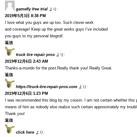
gamefly free trial
より:
2019年5月3日 8:38 PM
I love what you guys are up too. Such clever work
and coverage! Keep up the great works guys I’ve included
you guys to my personal blogroll.
返信
truck tire repair pros
より:
2019年12月6日 2:43 AM
Thanks-a-mundo for the post.Really thank you! Really Great.
返信
https://truck-tire-repair-pros.com
より:
2019年12月6日 1:23 PM
I was recommended this blog by my cousin. I am not certain whether this p
means of him as nobody else realize such certain approximately my troub
Thank you!
返信
click here
より: