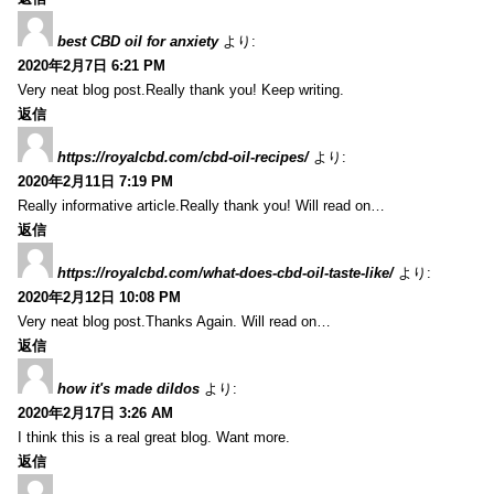
best CBD oil for anxiety
より:
2020年2月7日 6:21 PM
Very neat blog post.Really thank you! Keep writing.
返信
https://royalcbd.com/cbd-oil-recipes/
より:
2020年2月11日 7:19 PM
Really informative article.Really thank you! Will read on…
返信
https://royalcbd.com/what-does-cbd-oil-taste-like/
より:
2020年2月12日 10:08 PM
Very neat blog post.Thanks Again. Will read on…
返信
how it's made dildos
より:
2020年2月17日 3:26 AM
I think this is a real great blog. Want more.
返信