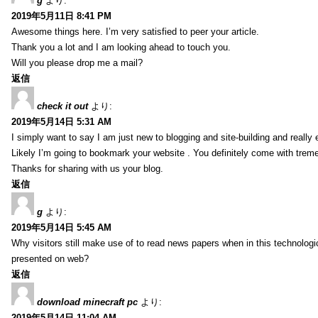
g
より:
2019年5月11日 8:41 PM
Awesome things here. I’m very satisfied to peer your article.
Thank you a lot and I am looking ahead to touch you.
Will you please drop me a mail?
返信
check it out
より:
2019年5月14日 5:31 AM
I simply want to say I am just new to blogging and site-building and really 
Likely I’m going to bookmark your website . You definitely come with treme
Thanks for sharing with us your blog.
返信
g
より:
2019年5月14日 5:45 AM
Why visitors still make use of to read news papers when in this technologic
presented on web?
返信
download minecraft pc
より:
2019年5月14日 11:04 AM