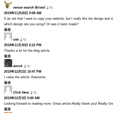
venue search Bristol
より:
2019年11月28日 9:08 AM
It as not that I want to copy your website, but I really like the design and 
which design are you using? Or was it tailor made?
返信
site
より:
2019年11月30日 6:22 PM
Thanks a lot for the blog article.
返信
amcık
より:
2019年12月2日 10:47 PM
I value the article. Awesome.
返信
Click Here
より:
2019年12月3日 5:00 AM
Looking forward to reading more. Great article.Really thank you! Really Gre
返信