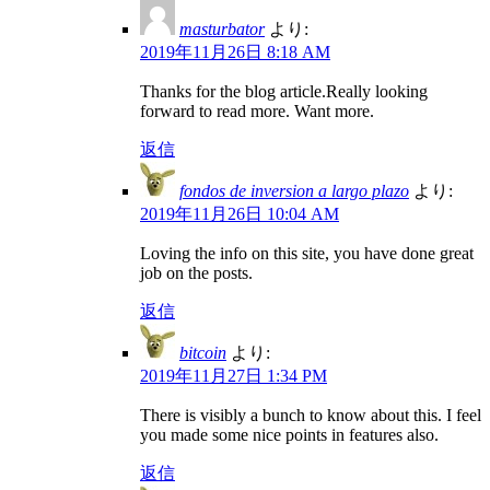
masturbator
より:
2019年11月26日 8:18 AM
Thanks for the blog article.Really looking
forward to read more. Want more.
返信
fondos de inversion a largo plazo
より:
2019年11月26日 10:04 AM
Loving the info on this site, you have done great
job on the posts.
返信
bitcoin
より:
2019年11月27日 1:34 PM
There is visibly a bunch to know about this. I feel
you made some nice points in features also.
返信