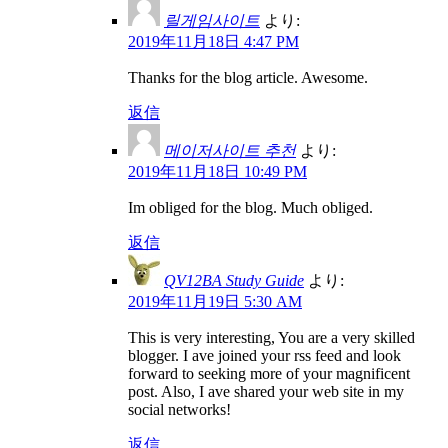
릴게임사이트
より:
2019年11月18日 4:47 PM
Thanks for the blog article. Awesome.
返信
메이저사이트 추천
より:
2019年11月18日 10:49 PM
Im obliged for the blog. Much obliged.
返信
QV12BA Study Guide
より:
2019年11月19日 5:30 AM
This is very interesting, You are a very skilled
blogger. I ave joined your rss feed and look
forward to seeking more of your magnificent
post. Also, I ave shared your web site in my
social networks!
返信