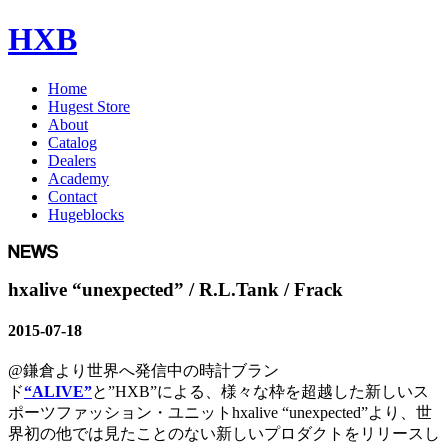
HXB
Home
Hugest Store
About
Catalog
Dealers
Academy
Contact
Hugeblocks
hxalive “unexpected” / R.L.Tank / Frack
2015-07-18
@鎌倉より世界へ発信中の時計ブラン
ド
“ALIVE”
と”HXB”による、様々な枠を超越した新しいス
ポーツファッション・ユニットhxalive “unexpected”より、世
界初の他では見たことのない新しいプロダクトをリリースし