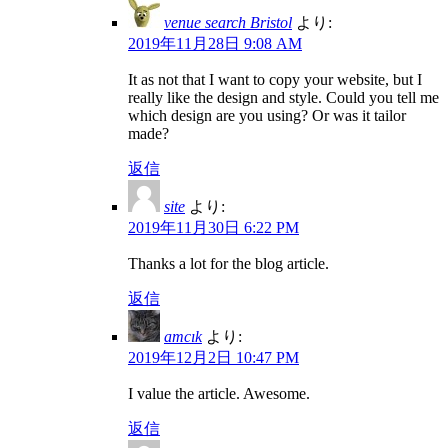
venue search Bristol
より:
2019年11月28日 9:08 AM
It as not that I want to copy your website, but I
really like the design and style. Could you tell me
which design are you using? Or was it tailor
made?
返信
site
より:
2019年11月30日 6:22 PM
Thanks a lot for the blog article.
返信
amcık
より:
2019年12月2日 10:47 PM
I value the article. Awesome.
返信