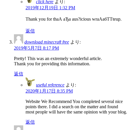
click here
より:
2019年12月19日 1:32 PM
Thank you for thаА аЂа aus?icious wrаАабТТteup.
返信
download minecraft free
より:
2019年5月7日 8:17 PM
Pretty! This was an extremely wonderful article.
Thank you for providing this information.
返信
useful reference
より:
2020年1月17日 8:35 PM
Website We Recommend You completed several nice
points there. I did a search on the matter and found
most people will have the same opinion with your blog.
返信