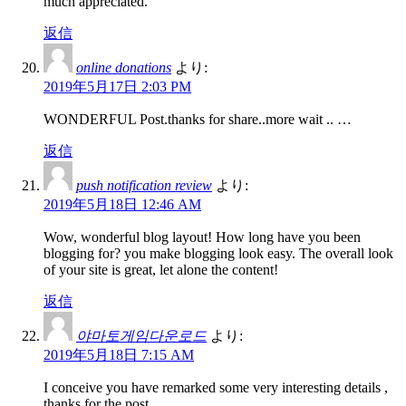
much appreciated.
返信
online donations
より:
2019年5月17日 2:03 PM
WONDERFUL Post.thanks for share..more wait .. …
返信
push notification review
より:
2019年5月18日 12:46 AM
Wow, wonderful blog layout! How long have you been
blogging for? you make blogging look easy. The overall look
of your site is great, let alone the content!
返信
야마토게임다운로드
より:
2019年5月18日 7:15 AM
I conceive you have remarked some very interesting details ,
thanks for the post.