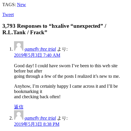
TAGS:
New
Tweet
3,793 Responses to “hxalive “unexpected” /
R.L.Tank / Frack”
gamefly free trial
より:
2019年5月3日 7:40 AM
Good day! I could have sworn I’ve been to this web site
before but after
going through a few of the posts I realized it’s new to me.
Anyhow, I’m certainly happy I came across it and I’ll be
bookmarking it
and checking back often!
返信
gamefly free trial
より:
2019年5月3日 8:38 PM