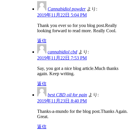
Cannabidiol powder
より:
2019年11月22日 5:04 PM
Thank you ever so for you blog post.Really
looking forward to read more. Really Cool.
返信
cannabidiol cbd
より:
2019年11月22日 7:53 PM
Say, you got a nice blog article.Much thanks
again. Keep writing.
返信
best CBD oil for pain
より:
2019年11月23日 8:40 PM
Thanks-a-mundo for the blog post.Thanks Again.
Great.
返信