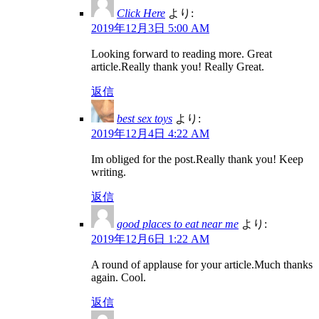
Click Here
より:
2019年12月3日 5:00 AM
Looking forward to reading more. Great
article.Really thank you! Really Great.
返信
best sex toys
より:
2019年12月4日 4:22 AM
Im obliged for the post.Really thank you! Keep
writing.
返信
good places to eat near me
より:
2019年12月6日 1:22 AM
A round of applause for your article.Much thanks
again. Cool.
返信