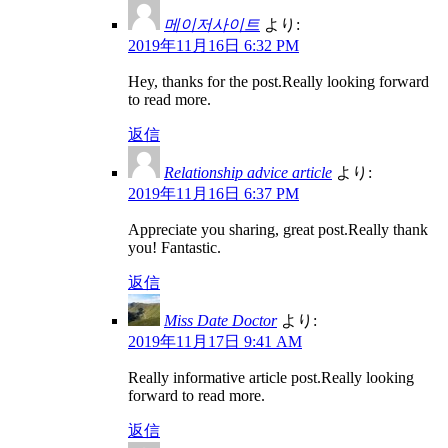
메이저사이트
より:
2019年11月16日 6:32 PM
Hey, thanks for the post.Really looking forward
to read more.
返信
Relationship advice article
より:
2019年11月16日 6:37 PM
Appreciate you sharing, great post.Really thank
you! Fantastic.
返信
Miss Date Doctor
より:
2019年11月17日 9:41 AM
Really informative article post.Really looking
forward to read more.
返信