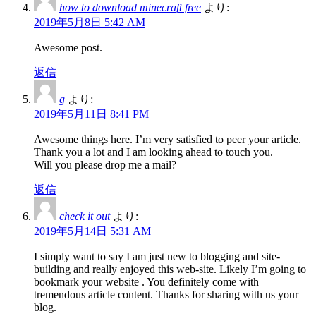
how to download minecraft free
より:
2019年5月8日 5:42 AM
Awesome post.
返信
g
より:
2019年5月11日 8:41 PM
Awesome things here. I’m very satisfied to peer your article.
Thank you a lot and I am looking ahead to touch you.
Will you please drop me a mail?
返信
check it out
より:
2019年5月14日 5:31 AM
I simply want to say I am just new to blogging and site-
building and really enjoyed this web-site. Likely I’m going to
bookmark your website . You definitely come with
tremendous article content. Thanks for sharing with us your
blog.