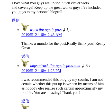
I love what you guys are up too. Such clever work
and coverage! Keep up the great works guys I’ve included
you guys to my personal blogroll.
返信
truck tire repair pros
より:
2019年12月6日 2:43 AM
Thanks-a-mundo for the post.Really thank you! Really
Great.
返信
https://truck-tire-repair-pros.com
より:
2019年12月6日 1:23 PM
I was recommended this blog by my cousin. I am not
certain whether this put up is written by means of him
as nobody else realize such certain approximately my
trouble. You are amazing! Thank you!
返信