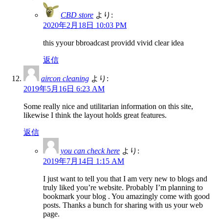
CBD store
より:
2020年2月18日 10:03 PM
this yyour bbroadcast providd vivid clear idea
返信
aircon cleaning
より:
2019年5月16日 6:23 AM
Some really nice and utilitarian information on this site,
likewise I think the layout holds great features.
返信
you can check here
より:
2019年7月14日 1:15 AM
I just want to tell you that I am very new to blogs and
truly liked you’re website. Probably I’m planning to
bookmark your blog . You amazingly come with good
posts. Thanks a bunch for sharing with us your web
page.