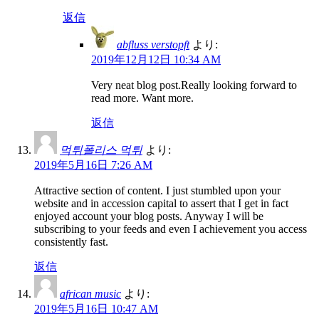
返信
abfluss verstopft
より:
2019年12月12日 10:34 AM
Very neat blog post.Really looking forward to
read more. Want more.
返信
먹튀폴리스 먹튀
より:
2019年5月16日 7:26 AM
Attractive section of content. I just stumbled upon your
website and in accession capital to assert that I get in fact
enjoyed account your blog posts. Anyway I will be
subscribing to your feeds and even I achievement you access
consistently fast.
返信
african music
より:
2019年5月16日 10:47 AM