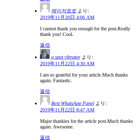
메이저토토
より:
2019年11月20日 4:06 AM
I cannot thank you enough for the post.Really
thank you! Cool.
返信
g spot vibrator
より:
2019年11月22日 4:30 AM
I am so grateful for your article.Much thanks
again. Fantastic.
返信
Best WhatsApp Panel
より:
2019年11月22日 8:47 AM
Major thankies for the article post.Much thanks
again. Awesome.
返信