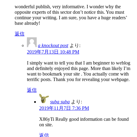
wonderful publish, very informative. I wonder why the
opposite experts of this sector don’t notice this. You must
continue your writing. I am sure, you have a huge readers’
base already!
返信
a knockout post
より:
2019年7月13日 10:48 PM
I simply want to tell you that I am beginner to weblog
and definitely enjoyed this page. More than likely I’m
want to bookmark your site . You actually come with
terrific posts. Thank you for revealing your webpage.
返信
suba suba
より:
2019年11月7日 7:36 PM
X86yTi Really good information can be found
on site.
返信