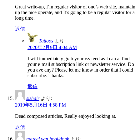
Great write-up, I’m regular visitor of one’s web site, maintain
up the nice operate, and It’s going to be a regular visitor for a
long time.
返信
Tattoos
より:
2020年2月9日 4:04 AM
I will immediately grab your rss feed as I can at find
your e-mail subscription link or newsletter service. Do
you ave any? Please let me know in order that I could
subscribe. Thanks.
返信
sishair
より:
2019年5月16日 4:58 PM
Dead composed articles, Really enjoyed looking at.
返信
marcel van hooijdonk
より: