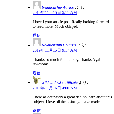
Relationship Advice
より:
2019年11月15日 5:11 AM
I loved your article post.Really looking forward
to read more. Much obliged.
返信
Relationship Courses
より:
2019年11月15日 9:17 AM
Thanks so much for the blog.Thanks Again.
Awesome.
返信
wildcard ssl certificate
より:
2019年11月16日 4:00 AM
There as definately a great deal to learn about this
subject. I love all the points you ave made.
返信