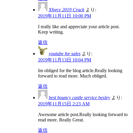
Xforce 2019 Crack
より:
2019年11月11日 10:00 PM
I really like and appreciate your article post.
Keep writing.
返信
youtube for sales
より:
2019年11月13日 10:04 PM
Im obliged for the blog article.Really looking
forward to read more. Much obliged.
返信
best bouncy castle service bexley
より:
2019年11月15日 2:23 AM
Awesome article post.Really looking forward to
read more. Really Great.
返信