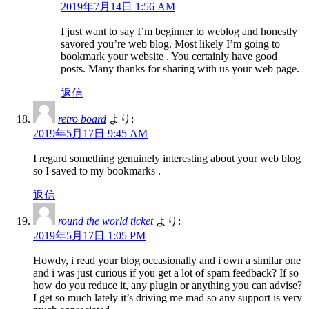
2019年7月14日 1:56 AM
I just want to say I’m beginner to weblog and honestly
savored you’re web blog. Most likely I’m going to
bookmark your website . You certainly have good
posts. Many thanks for sharing with us your web page.
返信
retro board
より:
2019年5月17日 9:45 AM
I regard something genuinely interesting about your web blog
so I saved to my bookmarks .
返信
round the world ticket
より:
2019年5月17日 1:05 PM
Howdy, i read your blog occasionally and i own a similar one
and i was just curious if you get a lot of spam feedback? If so
how do you reduce it, any plugin or anything you can advise?
I get so much lately it’s driving me mad so any support is very