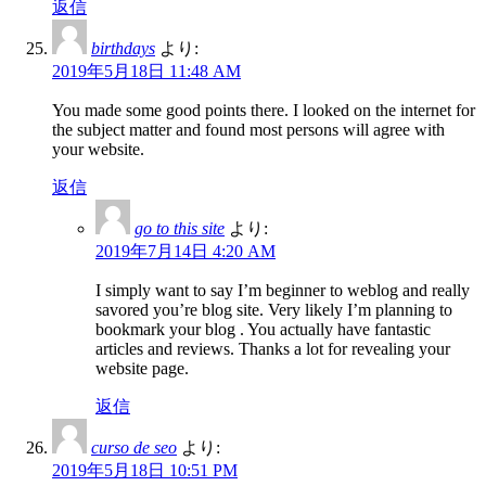
返信
birthdays
より:
2019年5月18日 11:48 AM
You made some good points there. I looked on the internet for
the subject matter and found most persons will agree with
your website.
返信
go to this site
より:
2019年7月14日 4:20 AM
I simply want to say I’m beginner to weblog and really
savored you’re blog site. Very likely I’m planning to
bookmark your blog . You actually have fantastic
articles and reviews. Thanks a lot for revealing your
website page.
返信
curso de seo
より:
2019年5月18日 10:51 PM