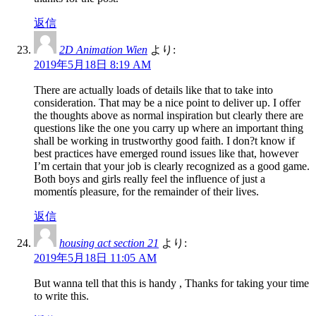
返信
2D Animation Wien
より:
2019年5月18日 8:19 AM
There are actually loads of details like that to take into
consideration. That may be a nice point to deliver up. I offer
the thoughts above as normal inspiration but clearly there are
questions like the one you carry up where an important thing
shall be working in trustworthy good faith. I don?t know if
best practices have emerged round issues like that, however
I’m certain that your job is clearly recognized as a good game.
Both boys and girls really feel the influence of just a
momentís pleasure, for the remainder of their lives.
返信
housing act section 21
より:
2019年5月18日 11:05 AM
But wanna tell that this is handy , Thanks for taking your time
to write this.