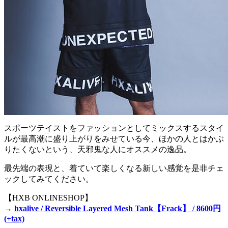
スポーツテイストをファッションとしてミックスするスタイ
ルが最高潮に盛り上がりをみせている今、ほかの人とはかぶ
りたくないという、天邪鬼な人にオススメの逸品。
最先端の表現と、着ていて楽しくなる新しい感覚を是非チェ
ックしてみてください。
【HXB ONLINESHOP】
→
hxalive / Reversible Layered Mesh Tank【Frack】 / 8600円
(+tax)