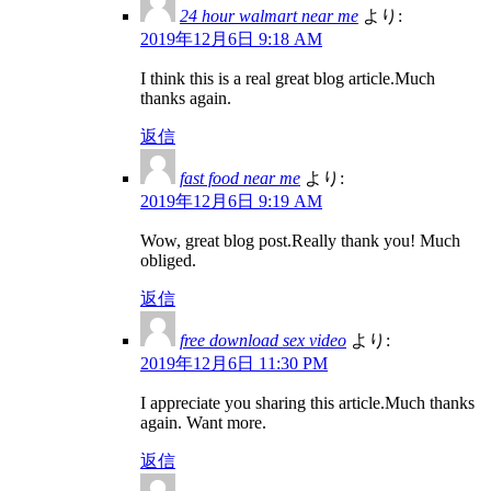
24 hour walmart near me
より:
2019年12月6日 9:18 AM
I think this is a real great blog article.Much
thanks again.
返信
fast food near me
より:
2019年12月6日 9:19 AM
Wow, great blog post.Really thank you! Much
obliged.
返信
free download sex video
より:
2019年12月6日 11:30 PM
I appreciate you sharing this article.Much thanks
again. Want more.
返信