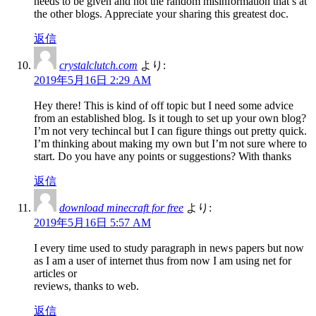
needs to be given and not the random misinformation that’s at
the other blogs. Appreciate your sharing this greatest doc.
返信
crystalclutch.com
より:
2019年5月16日 2:29 AM
Hey there! This is kind of off topic but I need some advice
from an established blog. Is it tough to set up your own blog?
I’m not very techincal but I can figure things out pretty quick.
I’m thinking about making my own but I’m not sure where to
start. Do you have any points or suggestions? With thanks
返信
download minecraft for free
より:
2019年5月16日 5:57 AM
I every time used to study paragraph in news papers but now
as I am a user of internet thus from now I am using net for
articles or
reviews, thanks to web.
返信