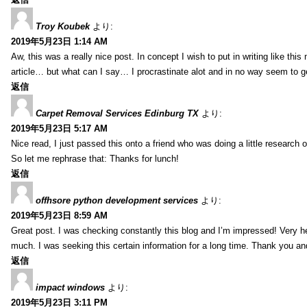
Troy Koubek
より:
2019年5月23日 1:14 AM
Aw, this was a really nice post. In concept I wish to put in writing like thi
article… but what can I say… I procrastinate alot and in no way seem to g
返信
Carpet Removal Services Edinburg TX
より:
2019年5月23日 5:17 AM
Nice read, I just passed this onto a friend who was doing a little research 
So let me rephrase that: Thanks for lunch!
返信
offhsore python development services
より:
2019年5月23日 8:59 AM
Great post. I was checking constantly this blog and I’m impressed! Very hel
much. I was seeking this certain information for a long time. Thank you an
返信
impact windows
より:
2019年5月23日 3:11 PM