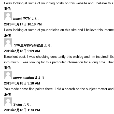
I was looking at some of your blog posts on this website and I believe this s
返信
beast IPTV
より:
2019年5月17日 10:10 PM
I was looking at some of your articles on this site and I believe this internet
返信
야마토게임다운로드
より:
2019年5月18日 9:09 AM
Excellent post. I was checking constantly this weblog and I’m inspired! Ext
info much. I was looking for this particular information for a long time. Tha
返信
serve section 8
より:
2019年5月18日 9:18 AM
You made some fine points there. I did a search on the subject matter and 
返信
Swim
より:
2019年5月18日 1:34 PM