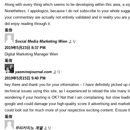
Along with every thing which seems to be developing within this area, a si
Nonetheless, I appologize, because I do not subscribe to your whole suggest
your commentary are actually not entirely validated and in reality you are y
did enjoy reading through it.
返信
Social Media Marketing Wien
より:
2019年5月23日 8:37 PM
Digital Marketing Manager Wien
返信
yasminejournal.com
より:
2019年5月23日 9:40 PM
hey there and thank you for your information – I have definitely picked up
technical issues using this site, as I experienced to reload the site many ti
wondering if your hosting is OK? Not that I am complaining, but slow loadin
google and could damage your high-quality score if advertising and marke
could look out for much more of your respective exciting content. Ensure t
返信
우리카지노 계열
より: