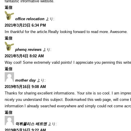
fantastic informative website.
返信
office relocation
より:
2021年3月23日 6:34 PM
Im thankful for the article.Really looking forward to read more. Awesome.
返信
phenq reviews
より:
2021年5月4日 8:02 AM
Way cool! Some extremely valid points! I appreciate you penning this write-
返信
mother day
より:
2019年5月16日 9:08 AM
Thanks for sharing excellent informations. Your site is so cool. I am impre
nicely you understand this subject. Bookmarked this web page, will come b
information I already searched everywhere and simply could not come acro
返信
먹튀폴리스 배트맨
より:
2019年5月16日 9:22 AM