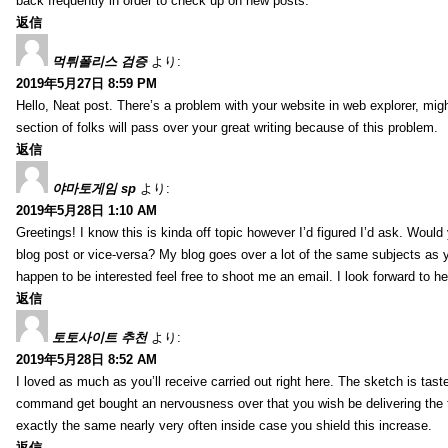
back frequently in order to check up on new posts.
返信
먹튀폴리스 검증
より:
2019年5月27日 8:59 PM
Hello, Neat post. There’s a problem with your website in web explorer, mig
section of folks will pass over your great writing because of this problem.
返信
야마토게임 sp
より:
2019年5月28日 1:10 AM
Greetings! I know this is kinda off topic however I’d figured I’d ask. Woul
blog post or vice-versa? My blog goes over a lot of the same subjects as yo
happen to be interested feel free to shoot me an email. I look forward to h
返信
토토사이트 추천
より:
2019年5月28日 8:52 AM
I loved as much as you’ll receive carried out right here. The sketch is tast
command get bought an nervousness over that you wish be delivering the 
exactly the same nearly very often inside case you shield this increase.
返信