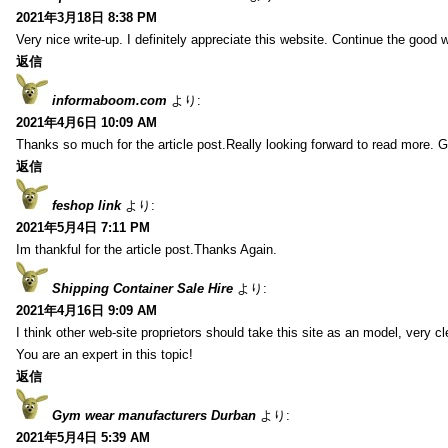
2021年3月18日 8:38 PM
Very nice write-up. I definitely appreciate this website. Continue the good 
返信
informaboom.com
より:
2021年4月6日 10:09 AM
Thanks so much for the article post.Really looking forward to read more. G
返信
feshop link
より:
2021年5月4日 7:11 PM
Im thankful for the article post.Thanks Again.
Shipping Container Sale Hire
より:
2021年4月16日 9:09 AM
I think other web-site proprietors should take this site as an model, very c
You are an expert in this topic!
返信
Gym wear manufacturers Durban
より:
2021年5月4日 5:39 AM