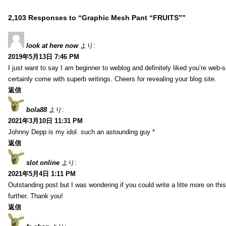
2,103 Responses to “Graphic Mesh Pant “FRUITS””
look at here now
より:
2019年5月13日 7:46 PM
I just want to say I am beginner to weblog and definitely liked you’re web-
certainly come with superb writings. Cheers for revealing your blog site.
返信
bola88
より:
2021年3月10日 11:31 PM
Johnny Depp is my idol. such an astounding guy *
返信
slot online
より:
2021年5月4日 1:11 PM
Outstanding post but I was wondering if you could write a litte more on this s
further. Thank you!
返信