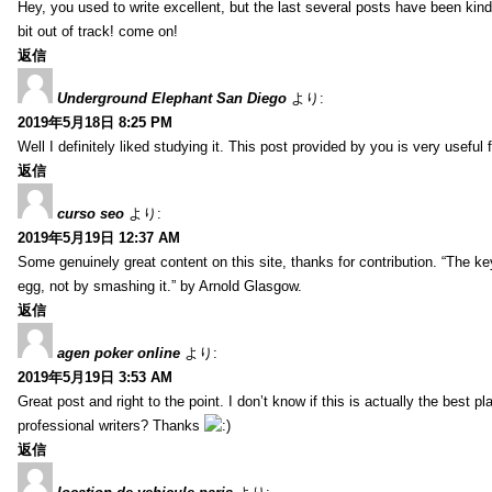
Hey, you used to write excellent, but the last several posts have been kind
bit out of track! come on!
返信
Underground Elephant San Diego
より:
2019年5月18日 8:25 PM
Well I definitely liked studying it. This post provided by you is very useful 
返信
curso seo
より:
2019年5月19日 12:37 AM
Some genuinely great content on this site, thanks for contribution. “The ke
egg, not by smashing it.” by Arnold Glasgow.
返信
agen poker online
より:
2019年5月19日 3:53 AM
Great post and right to the point. I don’t know if this is actually the bes
professional writers? Thanks
返信