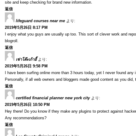
site and keep checking for brand new information.
返信
lifeguard courses near me
より:
2019年5月26日 8:17 PM
I enjoy what you guys are usually up too. This sort of clever work and re
blogroll.
返信
เช่าโต๊ะเก้าอี้
より:
2019年5月26日 9:58 PM
I have been surfing online more than 3 hours today, yet I never found any in
Personally, if all web owners and bloggers made good content as you did, 
返信
certified financial planner new york city
より:
2019年5月26日 10:50 PM
Hey there! Do you know if they make any plugins to protect against hacker
Any recommendations?
返信