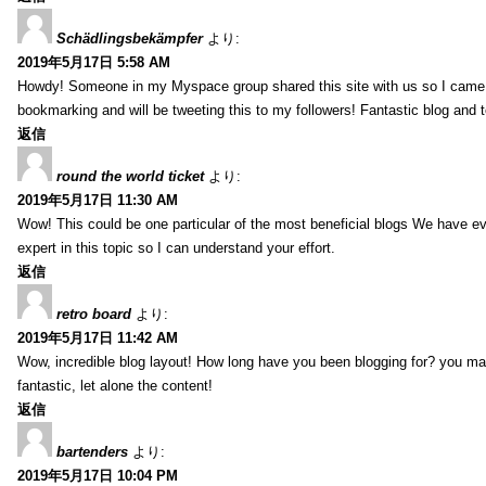
Schädlingsbekämpfer
より:
2019年5月17日 5:58 AM
Howdy! Someone in my Myspace group shared this site with us so I came to g
bookmarking and will be tweeting this to my followers! Fantastic blog and te
返信
round the world ticket
より:
2019年5月17日 11:30 AM
Wow! This could be one particular of the most beneficial blogs We have eve
expert in this topic so I can understand your effort.
返信
retro board
より:
2019年5月17日 11:42 AM
Wow, incredible blog layout! How long have you been blogging for? you mak
fantastic, let alone the content!
返信
bartenders
より:
2019年5月17日 10:04 PM