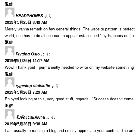
返信
HEADPHONES
より:
2019年5月25日 8:49 AM
Merely wanna remark on few general things, The website pattern is perfect, 
world, one has to do all one can to appear established.” by Francois de L
返信
Flytting Oslo
より:
2019年5月25日 11:17 AM
Wow! Thank you! I permanently needed to write on my website something li
返信
rygestop stofskifte
より:
2019年5月26日 7:29 AM
Enjoyed looking at this, very good stuff, regards . “Success doesn’t come 
返信
รับจัดงานแต่งงาน
より:
2019年5月26日 9:38 AM
I am usually to running a blog and i really appreciate your content. The ar