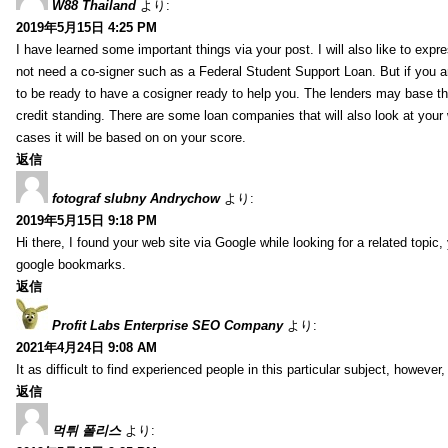
W88 Thailand
より:
2019年5月15日 4:25 PM
I have learned some important things via your post. I will also like to expr
not need a co-signer such as a Federal Student Support Loan. But if you 
to be ready to have a cosigner ready to help you. The lenders may base tha
credit standing. There are some loan companies that will also look at your
cases it will be based on on your score.
返信
fotograf slubny Andrychow
より:
2019年5月15日 9:18 PM
Hi there, I found your web site via Google while looking for a related topic
google bookmarks.
返信
Profit Labs Enterprise SEO Company
より:
2021年4月24日 9:08 AM
It as difficult to find experienced people in this particular subject, howev
返信
먹튀 폴리스
より: