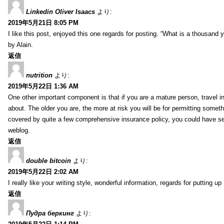
Linkedin Oliver Isaacs
より:
2019年5月21日 8:05 PM
I like this post, enjoyed this one regards for posting. “What is a thousand
by Alain.
返信
nutrition
より:
2019年5月22日 1:36 AM
One other important component is that if you are a mature person, travel i
about. The older you are, the more at risk you will be for permitting somethi
covered by quite a few comprehensive insurance policy, you could have seve
weblog.
返信
double bitcoin
より:
2019年5月22日 2:02 AM
I really like your writing style, wonderful information, regards for putting up 
返信
Пудра беркинг
より: