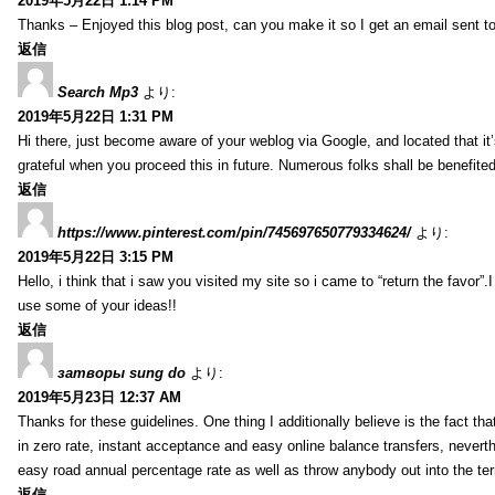
2019年5月22日 1:14 PM
Thanks – Enjoyed this blog post, can you make it so I get an email sent t
返信
Search Mp3
より:
2019年5月22日 1:31 PM
Hi there, just become aware of your weblog via Google, and located that it’s 
grateful when you proceed this in future. Numerous folks shall be benefited
返信
https://www.pinterest.com/pin/745697650779334624/
より:
2019年5月22日 3:15 PM
Hello, i think that i saw you visited my site so i came to “return the favor”
use some of your ideas!!
返信
затворы sung do
より:
2019年5月23日 12:37 AM
Thanks for these guidelines. One thing I additionally believe is the fact tha
in zero rate, instant acceptance and easy online balance transfers, nevert
easy road annual percentage rate as well as throw anybody out into the terr
返信