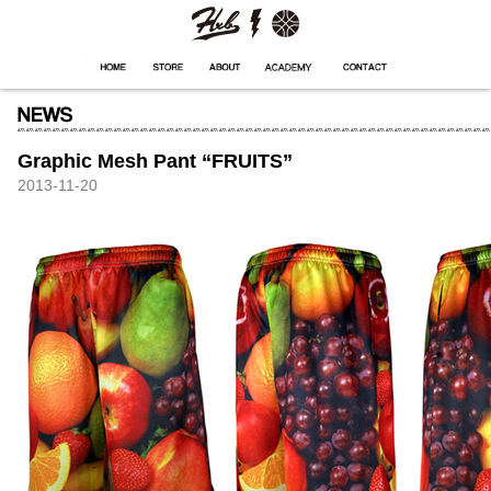
HXB
Home
Hugest
About
Academy
Contact
Store
Graphic Mesh Pant “FRUITS”
2013-11-20