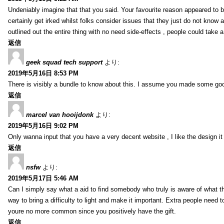
Undeniably imagine that that you said. Your favourite reason appeared to be
certainly get irked whilst folks consider issues that they just do not know a
outlined out the entire thing with no need side-effects , people could take
返信
geek squad tech support
より:
2019年5月16日 8:53 PM
There is visibly a bundle to know about this. I assume you made some good
返信
marcel van hooijdonk
より:
2019年5月16日 9:02 PM
Only wanna input that you have a very decent website , I like the design it
返信
nsfw
より:
2019年5月17日 5:46 AM
Can I simply say what a aid to find somebody who truly is aware of what th
way to bring a difficulty to light and make it important. Extra people need t
youre no more common since you positively have the gift.
返信