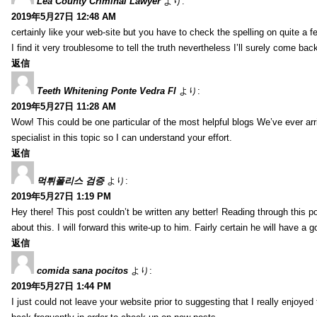
Lea County Criminal Lawyer
より:
2019年5月27日 12:48 AM
certainly like your web-site but you have to check the spelling on quite a f
I find it very troublesome to tell the truth nevertheless I’ll surely come bac
返信
Teeth Whitening Ponte Vedra Fl
より:
2019年5月27日 11:28 AM
Wow! This could be one particular of the most helpful blogs We’ve ever arri
specialist in this topic so I can understand your effort.
返信
먹튀폴리스 검증
より:
2019年5月27日 1:19 PM
Hey there! This post couldn’t be written any better! Reading through this
about this. I will forward this write-up to him. Fairly certain he will have a
返信
comida sana pocitos
より:
2019年5月27日 1:44 PM
I just could not leave your website prior to suggesting that I really enjoyed