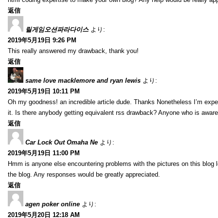
返信
릴게임오션파라다이스
より:
2019年5月19日 9:26 PM
This really answered my drawback, thank you!
返信
same love macklemore and ryan lewis
より:
2019年5月19日 10:11 PM
Oh my goodness! an incredible article dude. Thanks Nonetheless I’m exper
it. Is there anybody getting equivalent rss drawback? Anyone who is aware
返信
Car Lock Out Omaha Ne
より:
2019年5月19日 11:00 PM
Hmm is anyone else encountering problems with the pictures on this blog loa
the blog. Any responses would be greatly appreciated.
返信
agen poker online
より:
2019年5月20日 12:18 AM