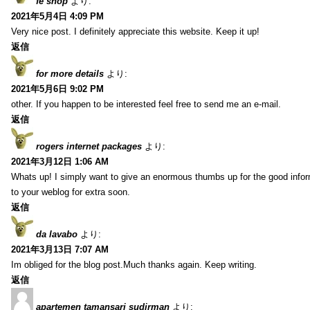
fe shop
より:
2021年5月4日 4:09 PM
Very nice post. I definitely appreciate this website. Keep it up!
返信
for more details
より:
2021年5月6日 9:02 PM
other. If you happen to be interested feel free to send me an e-mail.
返信
rogers internet packages
より:
2021年3月12日 1:06 AM
Whats up! I simply want to give an enormous thumbs up for the good inform
to your weblog for extra soon.
返信
da lavabo
より:
2021年3月13日 7:07 AM
Im obliged for the blog post.Much thanks again. Keep writing.
返信
apartemen tamansari sudirman
より: