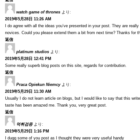
watch game of thrones
より:
2019年5月28日 11:26 AM
I do agree with all the ideas you’ve presented in your post. They are really c
novices. Could you please extend them a bit from next time? Thanks for t
返信
platinum studios
より:
2019年5月28日 12:41 PM
Some really superb blog posts on this site, regards for contribution.
返信
Praca Opiekun Niemcy
より:
2019年5月29日 11:30 AM
Usually I do not learn article on blogs, but I would like to say that this wr
taste has been amazed me. Thank you, very great post.
返信
먹튀검증
より:
2019年5月29日 1:16 PM
I dugg some of you post as I thought they were very useful handy