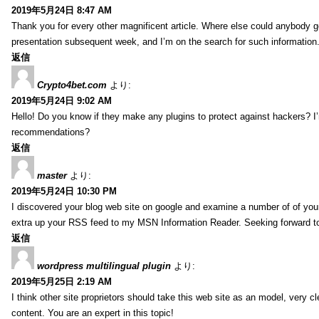
2019年5月24日 8:47 AM
Thank you for every other magnificent article. Where else could anybody get
presentation subsequent week, and I’m on the search for such information
返信
Crypto4bet.com
より:
2019年5月24日 9:02 AM
Hello! Do you know if they make any plugins to protect against hackers? I
recommendations?
返信
master
より:
2019年5月24日 10:30 PM
I discovered your blog web site on google and examine a number of of your
extra up your RSS feed to my MSN Information Reader. Seeking forward t
返信
wordpress multilingual plugin
より:
2019年5月25日 2:19 AM
I think other site proprietors should take this web site as an model, very cl
content. You are an expert in this topic!