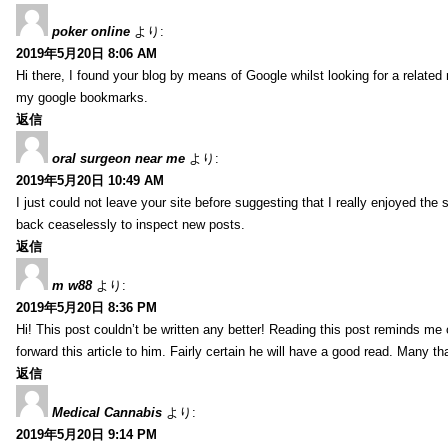
poker online
より:
2019年5月20日 8:06 AM
Hi there, I found your blog by means of Google whilst looking for a related m
my google bookmarks.
返信
oral surgeon near me
より:
2019年5月20日 10:49 AM
I just could not leave your site before suggesting that I really enjoyed th
back ceaselessly to inspect new posts.
返信
m w88
より:
2019年5月20日 8:36 PM
Hi! This post couldn’t be written any better! Reading this post reminds me
forward this article to him. Fairly certain he will have a good read. Many th
返信
Medical Cannabis
より:
2019年5月20日 9:14 PM