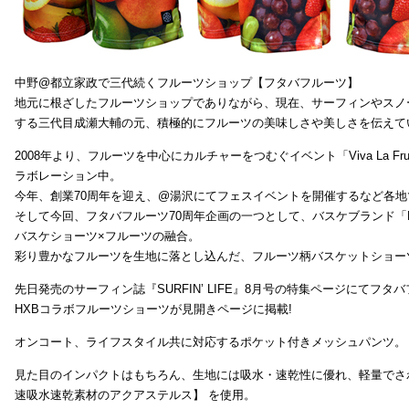
中野@都立家政で三代続くフルーツショップ【フタバフルーツ】
地元に根ざしたフルーツショップでありながら、現在、サーフィンやスノ
する三代目成瀬大輔の元、積極的にフルーツの美味しさや美しさを伝えて
2008年より、フルーツを中心にカルチャーをつむぐイベント「Viva La 
ラボレーション中。
今年、創業70周年を迎え、@湯沢にてフェスイベントを開催するなど各地で
そして今回、フタバフルーツ70周年企画の一つとして、バスケブランド「H
バスケショーツ×フルーツの融合。
彩り豊かなフルーツを生地に落とし込んだ、フルーツ柄バスケットショー
先日発売のサーフィン誌『SURFIN’ LIFE』8月号の特集ページにてフタバ
HXBコラボフルーツショーツが見開きページに掲載!
オンコート、ライフスタイル共に対応するポケット付きメッシュパンツ。
見た目のインパクトはもちろん、生地には吸水・速乾性に優れ、軽量でさ
速吸水速乾素材のアクアステルス】 を使用。