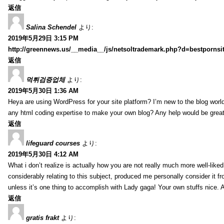
返信
Salina Schendel
より:
2019年5月29日 3:15 PM
http://greennews.us/__media__/js/netsoltrademark.php?d=bestpornsi
返信
먹튀검증업체
より:
2019年5月30日 1:36 AM
Heya are using WordPress for your site platform? I’m new to the blog world
any html coding expertise to make your own blog? Any help would be great
返信
lifeguard courses
より:
2019年5月30日 4:12 AM
What i don’t realize is actually how you are not really much more well-like
considerably relating to this subject, produced me personally consider it f
unless it’s one thing to accomplish with Lady gaga! Your own stuffs nice. 
返信
gratis frakt
より: