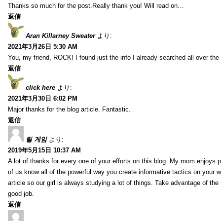
Thanks so much for the post.Really thank you! Will read on…
返信
Aran Killarney Sweater
より:
2021年3月26日 5:30 AM
You, my friend, ROCK! I found just the info I already searched all over the 
返信
click here
より:
2021年3月30日 6:02 PM
Major thanks for the blog article. Fantastic.
返信
릴 게임
より:
2019年5月15日 10:37 AM
A lot of thanks for every one of your efforts on this blog. My mom enjoys par
of us know all of the powerful way you create informative tactics on your w
article so our girl is always studying a lot of things. Take advantage of th
good job.
返信