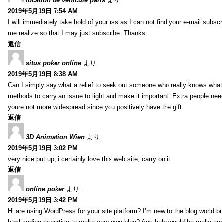
location de vehicule paris
より:
2019年5月19日 7:54 AM
I will immediately take hold of your rss as I can not find your e-mail subsc
me realize so that I may just subscribe. Thanks.
返信
situs poker online
より:
2019年5月19日 8:38 AM
Can I simply say what a relief to seek out someone who really knows what 
methods to carry an issue to light and make it important. Extra people need 
youre not more widespread since you positively have the gift.
返信
3D Animation Wien
より:
2019年5月19日 3:02 PM
very nice put up, i certainly love this web site, carry on it
返信
online poker
より:
2019年5月19日 3:42 PM
Hi are using WordPress for your site platform? I’m new to the blog world b
html coding expertise to make your own blog? Any help would be really app