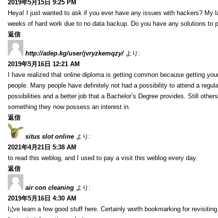
2019年5月15日 9:25 PM
Heya! I just wanted to ask if you ever have any issues with hackers? My 
weeks of hard work due to no data backup. Do you have any solutions to p
返信
http://adep.kg/user/jvryzkemqzy/
より:
2019年5月16日 12:21 AM
I have realized that online diploma is getting common because getting you
people. Many people have definitely not had a possibility to attend a regul
possibilities and a better job that a Bachelor’s Degree provides. Still othe
something they now possess an interest in.
返信
situs slot online
より:
2021年4月21日 5:38 AM
to read this weblog, and I used to pay a visit this weblog every day.
返信
air con cleaning
より:
2019年5月16日 4:30 AM
I¡¦ve learn a few good stuff here. Certainly worth bookmarking for revisiti