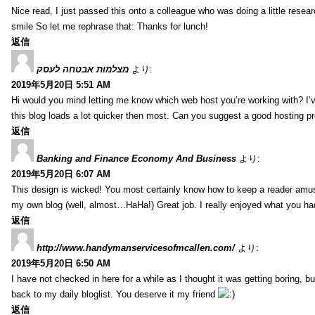
Nice read, I just passed this onto a colleague who was doing a little resear
smile So let me rephrase that: Thanks for lunch!
返信
מצלמות אבטחה לעסק
より:
2019年5月20日 5:51 AM
Hi would you mind letting me know which web host you’re working with? I’ve
this blog loads a lot quicker then most. Can you suggest a good hosting pro
返信
Banking and Finance Economy And Business
より:
2019年5月20日 6:07 AM
This design is wicked! You most certainly know how to keep a reader amu
my own blog (well, almost…HaHa!) Great job. I really enjoyed what you had
返信
http://www.handymanservicesofmcallen.com/
より:
2019年5月20日 6:50 AM
I have not checked in here for a while as I thought it was getting boring, bu
back to my daily bloglist. You deserve it my friend
返信