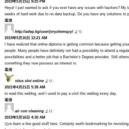
2019年5月15日 9:25 PM
Heya! I just wanted to ask if you ever have any issues with hackers? My 
weeks of hard work due to no data backup. Do you have any solutions to p
返信
http://adep.kg/user/jvryzkemqzy/
より:
2019年5月16日 12:21 AM
I have realized that online diploma is getting common because getting you
people. Many people have definitely not had a possibility to attend a regul
possibilities and a better job that a Bachelor’s Degree provides. Still othe
something they now possess an interest in.
返信
situs slot online
より:
2021年4月21日 5:38 AM
to read this weblog, and I used to pay a visit this weblog every day.
返信
air con cleaning
より:
2019年5月16日 4:30 AM
I¡¦ve learn a few good stuff here. Certainly worth bookmarking for revisiti