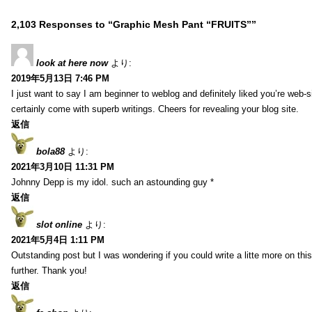
2,103 Responses to “Graphic Mesh Pant “FRUITS””
look at here now
より:
2019年5月13日 7:46 PM
I just want to say I am beginner to weblog and definitely liked you’re web-
certainly come with superb writings. Cheers for revealing your blog site.
返信
bola88
より:
2021年3月10日 11:31 PM
Johnny Depp is my idol. such an astounding guy *
返信
slot online
より:
2021年5月4日 1:11 PM
Outstanding post but I was wondering if you could write a litte more on this s
further. Thank you!
返信