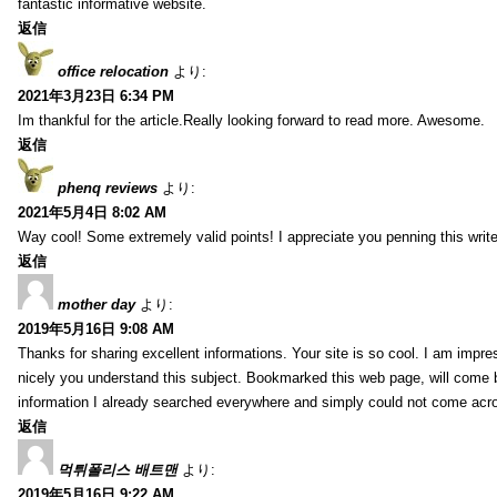
fantastic informative website.
返信
office relocation
より:
2021年3月23日 6:34 PM
Im thankful for the article.Really looking forward to read more. Awesome.
返信
phenq reviews
より:
2021年5月4日 8:02 AM
Way cool! Some extremely valid points! I appreciate you penning this write-
返信
mother day
より:
2019年5月16日 9:08 AM
Thanks for sharing excellent informations. Your site is so cool. I am impre
nicely you understand this subject. Bookmarked this web page, will come b
information I already searched everywhere and simply could not come acro
返信
먹튀폴리스 배트맨
より:
2019年5月16日 9:22 AM