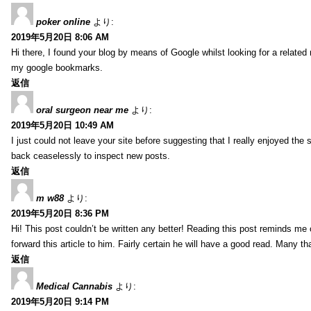
poker online
より:
2019年5月20日 8:06 AM
Hi there, I found your blog by means of Google whilst looking for a related m
my google bookmarks.
返信
oral surgeon near me
より:
2019年5月20日 10:49 AM
I just could not leave your site before suggesting that I really enjoyed th
back ceaselessly to inspect new posts.
返信
m w88
より:
2019年5月20日 8:36 PM
Hi! This post couldn’t be written any better! Reading this post reminds me
forward this article to him. Fairly certain he will have a good read. Many th
返信
Medical Cannabis
より:
2019年5月20日 9:14 PM