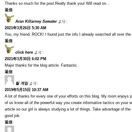
Thanks so much for the post.Really thank you! Will read on…
返信
Aran Killarney Sweater
より:
2021年3月26日 5:30 AM
You, my friend, ROCK! I found just the info I already searched all over the 
返信
click here
より:
2021年3月30日 6:02 PM
Major thanks for the blog article. Fantastic.
返信
릴 게임
より:
2019年5月15日 10:37 AM
A lot of thanks for every one of your efforts on this blog. My mom enjoys par
of us know all of the powerful way you create informative tactics on your w
article so our girl is always studying a lot of things. Take advantage of th
good job.
返信