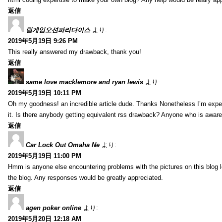
返信
릴게임오션파라다이스
より:
2019年5月19日 9:26 PM
This really answered my drawback, thank you!
返信
same love macklemore and ryan lewis
より:
2019年5月19日 10:11 PM
Oh my goodness! an incredible article dude. Thanks Nonetheless I’m exper
it. Is there anybody getting equivalent rss drawback? Anyone who is aware
返信
Car Lock Out Omaha Ne
より:
2019年5月19日 11:00 PM
Hmm is anyone else encountering problems with the pictures on this blog loa
the blog. Any responses would be greatly appreciated.
返信
agen poker online
より:
2019年5月20日 12:18 AM