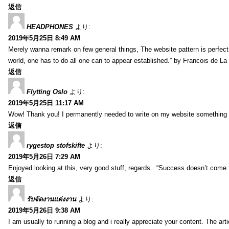
返信
HEADPHONES
より:
2019年5月25日 8:49 AM
Merely wanna remark on few general things, The website pattern is perfect, 
world, one has to do all one can to appear established.” by Francois de L
返信
Flytting Oslo
より:
2019年5月25日 11:17 AM
Wow! Thank you! I permanently needed to write on my website something li
返信
rygestop stofskifte
より:
2019年5月26日 7:29 AM
Enjoyed looking at this, very good stuff, regards . “Success doesn’t come 
返信
รับจัดงานแต่งงาน
より:
2019年5月26日 9:38 AM
I am usually to running a blog and i really appreciate your content. The ar