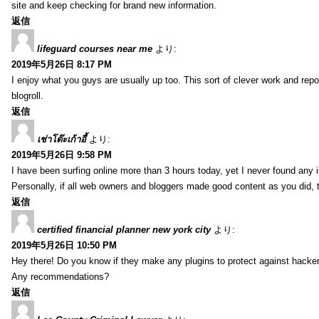
site and keep checking for brand new information.
返信
lifeguard courses near me
より:
2019年5月26日 8:17 PM
I enjoy what you guys are usually up too. This sort of clever work and re
blogroll.
返信
เช่าโต๊ะเก้าอี้
より:
2019年5月26日 9:58 PM
I have been surfing online more than 3 hours today, yet I never found any in
Personally, if all web owners and bloggers made good content as you did, 
返信
certified financial planner new york city
より:
2019年5月26日 10:50 PM
Hey there! Do you know if they make any plugins to protect against hacker
Any recommendations?
返信