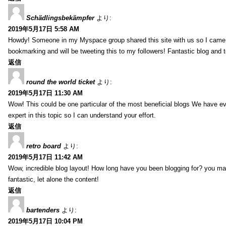
Schädlingsbekämpfer
より:
2019年5月17日 5:58 AM
Howdy! Someone in my Myspace group shared this site with us so I came to g
bookmarking and will be tweeting this to my followers! Fantastic blog and te
返信
round the world ticket
より:
2019年5月17日 11:30 AM
Wow! This could be one particular of the most beneficial blogs We have eve
expert in this topic so I can understand your effort.
返信
retro board
より:
2019年5月17日 11:42 AM
Wow, incredible blog layout! How long have you been blogging for? you mak
fantastic, let alone the content!
返信
bartenders
より:
2019年5月17日 10:04 PM