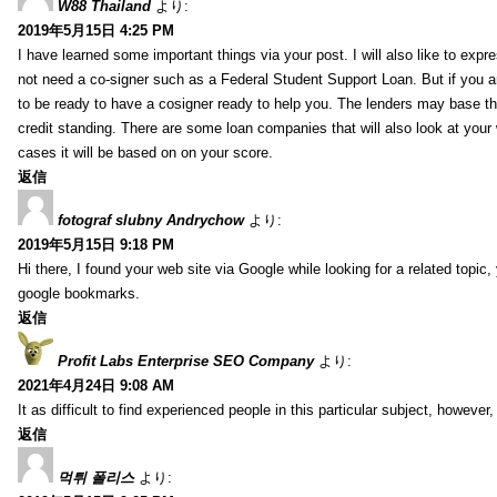
W88 Thailand
より:
2019年5月15日 4:25 PM
I have learned some important things via your post. I will also like to expr
not need a co-signer such as a Federal Student Support Loan. But if you 
to be ready to have a cosigner ready to help you. The lenders may base tha
credit standing. There are some loan companies that will also look at your
cases it will be based on on your score.
返信
fotograf slubny Andrychow
より:
2019年5月15日 9:18 PM
Hi there, I found your web site via Google while looking for a related topic
google bookmarks.
返信
Profit Labs Enterprise SEO Company
より:
2021年4月24日 9:08 AM
It as difficult to find experienced people in this particular subject, howev
返信
먹튀 폴리스
より: