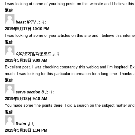
I was looking at some of your blog posts on this website and I believe this s
返信
beast IPTV
より:
2019年5月17日 10:10 PM
I was looking at some of your articles on this site and I believe this internet
返信
야마토게임다운로드
より:
2019年5月18日 9:09 AM
Excellent post. I was checking constantly this weblog and I’m inspired! Ext
much. I was looking for this particular information for a long time. Thanks 
返信
serve section 8
より:
2019年5月18日 9:18 AM
You made some fine points there. I did a search on the subject matter and 
返信
Swim
より:
2019年5月18日 1:34 PM