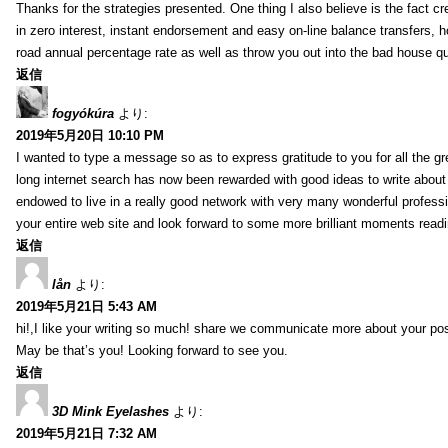
Thanks for the strategies presented. One thing I also believe is the fact c
in zero interest, instant endorsement and easy on-line balance transfers, 
road annual percentage rate as well as throw you out into the bad house qu
返信
fogyókúra
より:
2019年5月20日 10:10 PM
I wanted to type a message so as to express gratitude to you for all the g
long internet search has now been rewarded with good ideas to write about 
endowed to live in a really good network with very many wonderful professi
your entire web site and look forward to some more brilliant moments readi
返信
lån
より:
2019年5月21日 5:43 AM
hi!,I like your writing so much! share we communicate more about your pos
May be that’s you! Looking forward to see you.
返信
3D Mink Eyelashes
より:
2019年5月21日 7:32 AM