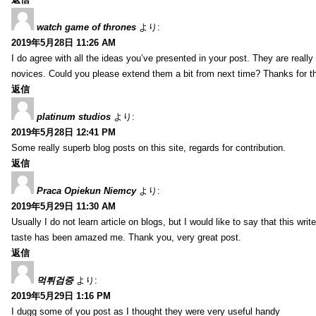
watch game of thrones
より:
2019年5月28日 11:26 AM
I do agree with all the ideas you’ve presented in your post. They are really c
novices. Could you please extend them a bit from next time? Thanks for t
返信
platinum studios
より:
2019年5月28日 12:41 PM
Some really superb blog posts on this site, regards for contribution.
返信
Praca Opiekun Niemcy
より:
2019年5月29日 11:30 AM
Usually I do not learn article on blogs, but I would like to say that this wr
taste has been amazed me. Thank you, very great post.
返信
먹튀검증
より:
2019年5月29日 1:16 PM
I dugg some of you post as I thought they were very useful handy