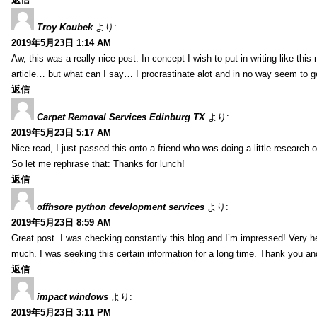
Troy Koubek
より:
2019年5月23日 1:14 AM
Aw, this was a really nice post. In concept I wish to put in writing like thi
article… but what can I say… I procrastinate alot and in no way seem to g
返信
Carpet Removal Services Edinburg TX
より:
2019年5月23日 5:17 AM
Nice read, I just passed this onto a friend who was doing a little research 
So let me rephrase that: Thanks for lunch!
返信
offhsore python development services
より:
2019年5月23日 8:59 AM
Great post. I was checking constantly this blog and I’m impressed! Very hel
much. I was seeking this certain information for a long time. Thank you an
返信
impact windows
より:
2019年5月23日 3:11 PM