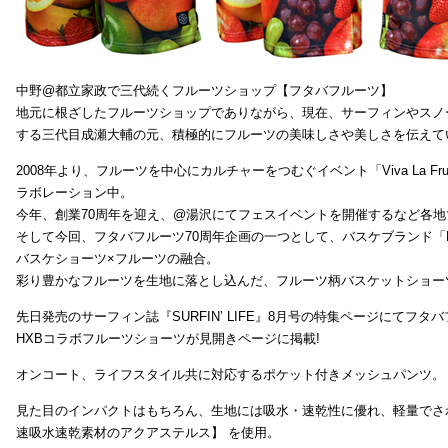
中野@都立家政で三代続くフルーツショップ【フタバフルーツ】
地元に根ざしたフルーツショップでありながら、現在、サーフィンやスノ
する三代目成瀬大輔の元、積極的にフルーツの美味しさや美しさを伝えて
2008年より、フルーツを中心にカルチャーをつむぐイベント「Viva La 
ラボレーション中。
今年、創業70周年を迎え、@湯沢にてフェスイベントを開催するなど各地で
そして今回、フタバフルーツ70周年企画の一つとして、バスケブランド「H
バスケショーツ×フルーツの融合。
彩り豊かなフルーツを生地に落とし込んだ、フルーツ柄バスケットショー
先日発売のサーフィン誌『SURFIN’ LIFE』8月号の特集ページにてフタバ
HXBコラボフルーツショーツが見開きページに掲載!
オンコート、ライフスタイル共に対応するポケット付きメッシュパンツ。
見た目のインパクトはもちろん、生地には吸水・速乾性に優れ、軽量でさ
速吸水速乾素材のアクアステルス】 を使用。