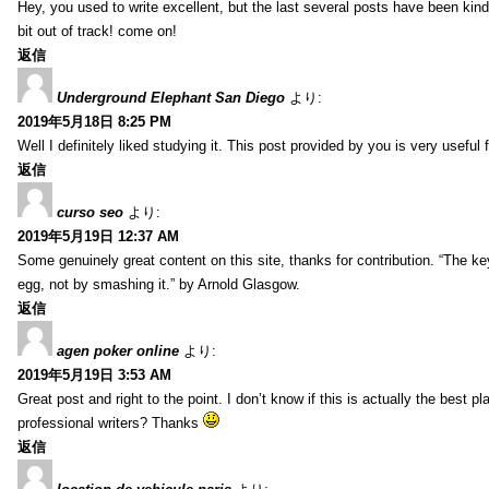
Hey, you used to write excellent, but the last several posts have been kind
bit out of track! come on!
返信
Underground Elephant San Diego
より:
2019年5月18日 8:25 PM
Well I definitely liked studying it. This post provided by you is very useful 
返信
curso seo
より:
2019年5月19日 12:37 AM
Some genuinely great content on this site, thanks for contribution. “The ke
egg, not by smashing it.” by Arnold Glasgow.
返信
agen poker online
より:
2019年5月19日 3:53 AM
Great post and right to the point. I don’t know if this is actually the bes
professional writers? Thanks
返信