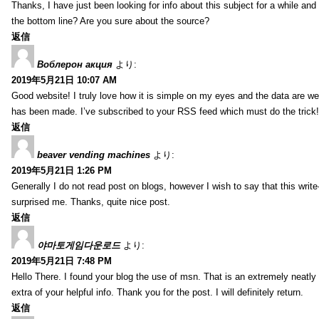
Thanks, I have just been looking for info about this subject for a while and
the bottom line? Are you sure about the source?
返信
Воблерон акция
より:
2019年5月21日 10:07 AM
Good website! I truly love how it is simple on my eyes and the data are we
has been made. I’ve subscribed to your RSS feed which must do the trick!
返信
beaver vending machines
より:
2019年5月21日 1:26 PM
Generally I do not read post on blogs, however I wish to say that this writ
surprised me. Thanks, quite nice post.
返信
야마토게임다운로드
より:
2019年5月21日 7:48 PM
Hello There. I found your blog the use of msn. That is an extremely neatly 
extra of your helpful info. Thank you for the post. I will definitely return.
返信