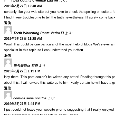
Lea County Criminal Lawyer
より:
2019年5月27日 12:48 AM
certainly like your web-site but you have to check the spelling on quite a f
I find it very troublesome to tell the truth nevertheless I’ll surely come bac
返信
Teeth Whitening Ponte Vedra Fl
より:
2019年5月27日 11:28 AM
Wow! This could be one particular of the most helpful blogs We’ve ever arri
specialist in this topic so I can understand your effort.
返信
먹튀폴리스 검증
より:
2019年5月27日 1:19 PM
Hey there! This post couldn’t be written any better! Reading through this
about this. I will forward this write-up to him. Fairly certain he will have a
返信
comida sana pocitos
より:
2019年5月27日 1:44 PM
I just could not leave your website prior to suggesting that I really enjoyed