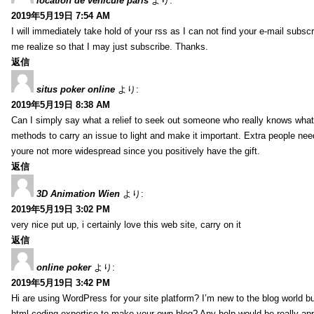
location de vehicule paris
より:
2019年5月19日 7:54 AM
I will immediately take hold of your rss as I can not find your e-mail subsc
me realize so that I may just subscribe. Thanks.
返信
situs poker online
より:
2019年5月19日 8:38 AM
Can I simply say what a relief to seek out someone who really knows what 
methods to carry an issue to light and make it important. Extra people need 
youre not more widespread since you positively have the gift.
返信
3D Animation Wien
より:
2019年5月19日 3:02 PM
very nice put up, i certainly love this web site, carry on it
返信
online poker
より:
2019年5月19日 3:42 PM
Hi are using WordPress for your site platform? I’m new to the blog world b
html coding expertise to make your own blog? Any help would be really app