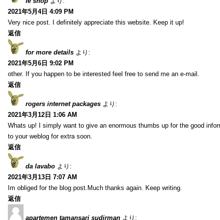
fe shop
より:
2021年5月4日 4:09 PM
Very nice post. I definitely appreciate this website. Keep it up!
返信
for more details
より:
2021年5月6日 9:02 PM
other. If you happen to be interested feel free to send me an e-mail.
返信
rogers internet packages
より:
2021年3月12日 1:06 AM
Whats up! I simply want to give an enormous thumbs up for the good inform
to your weblog for extra soon.
返信
da lavabo
より:
2021年3月13日 7:07 AM
Im obliged for the blog post.Much thanks again. Keep writing.
返信
apartemen tamansari sudirman
より: