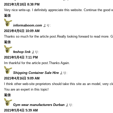
2021年3月18日 8:38 PM
Very nice write-up. I definitely appreciate this website. Continue the good 
返信
informaboom.com
より:
2021年4月6日 10:09 AM
Thanks so much for the article post.Really looking forward to read more. G
返信
feshop link
より:
2021年5月4日 7:11 PM
Im thankful for the article post.Thanks Again.
Shipping Container Sale Hire
より:
2021年4月16日 9:09 AM
I think other web-site proprietors should take this site as an model, very c
You are an expert in this topic!
返信
Gym wear manufacturers Durban
より:
2021年5月4日 5:39 AM