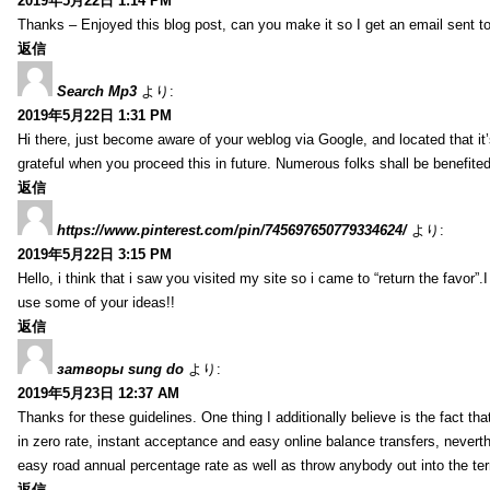
2019年5月22日 1:14 PM
Thanks – Enjoyed this blog post, can you make it so I get an email sent t
返信
Search Mp3
より:
2019年5月22日 1:31 PM
Hi there, just become aware of your weblog via Google, and located that it’s 
grateful when you proceed this in future. Numerous folks shall be benefited
返信
https://www.pinterest.com/pin/745697650779334624/
より:
2019年5月22日 3:15 PM
Hello, i think that i saw you visited my site so i came to “return the favor”
use some of your ideas!!
返信
затворы sung do
より:
2019年5月23日 12:37 AM
Thanks for these guidelines. One thing I additionally believe is the fact tha
in zero rate, instant acceptance and easy online balance transfers, nevert
easy road annual percentage rate as well as throw anybody out into the terr
返信