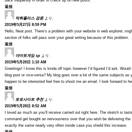
back frequently in order to check up on new posts.
返信
먹튀폴리스 검증
より:
2019年5月27日 8:59 PM
Hello, Neat post. There’s a problem with your website in web explorer, mig
section of folks will pass over your great writing because of this problem.
返信
야마토게임 sp
より:
2019年5月28日 1:10 AM
Greetings! I know this is kinda off topic however I’d figured I’d ask. Woul
blog post or vice-versa? My blog goes over a lot of the same subjects as yo
happen to be interested feel free to shoot me an email. I look forward to h
返信
토토사이트 추천
より:
2019年5月28日 8:52 AM
I loved as much as you’ll receive carried out right here. The sketch is tast
command get bought an nervousness over that you wish be delivering the 
exactly the same nearly very often inside case you shield this increase.
返信