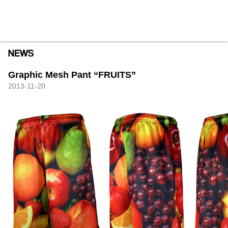
HXB
Home
Hugest
About
Academy
Contact
Store
Graphic Mesh Pant “FRUITS”
2013-11-20