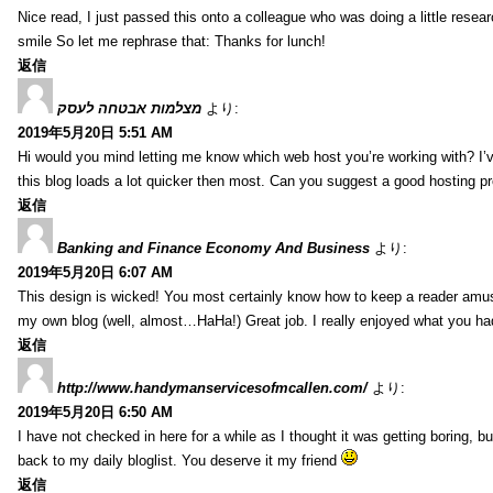
Nice read, I just passed this onto a colleague who was doing a little resear
smile So let me rephrase that: Thanks for lunch!
返信
מצלמות אבטחה לעסק
より:
2019年5月20日 5:51 AM
Hi would you mind letting me know which web host you’re working with? I’ve
this blog loads a lot quicker then most. Can you suggest a good hosting pro
返信
Banking and Finance Economy And Business
より:
2019年5月20日 6:07 AM
This design is wicked! You most certainly know how to keep a reader amu
my own blog (well, almost…HaHa!) Great job. I really enjoyed what you had
返信
http://www.handymanservicesofmcallen.com/
より:
2019年5月20日 6:50 AM
I have not checked in here for a while as I thought it was getting boring, bu
back to my daily bloglist. You deserve it my friend
返信