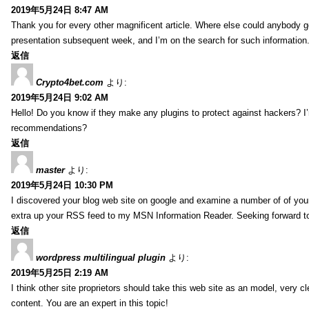
2019年5月24日 8:47 AM
Thank you for every other magnificent article. Where else could anybody get
presentation subsequent week, and I’m on the search for such information
返信
Crypto4bet.com
より:
2019年5月24日 9:02 AM
Hello! Do you know if they make any plugins to protect against hackers? I
recommendations?
返信
master
より:
2019年5月24日 10:30 PM
I discovered your blog web site on google and examine a number of of your
extra up your RSS feed to my MSN Information Reader. Seeking forward t
返信
wordpress multilingual plugin
より:
2019年5月25日 2:19 AM
I think other site proprietors should take this web site as an model, very cl
content. You are an expert in this topic!