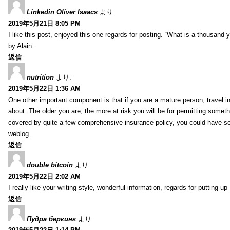
Linkedin Oliver Isaacs
より:
2019年5月21日 8:05 PM
I like this post, enjoyed this one regards for posting. “What is a thousand
by Alain.
返信
nutrition
より:
2019年5月22日 1:36 AM
One other important component is that if you are a mature person, travel i
about. The older you are, the more at risk you will be for permitting somethi
covered by quite a few comprehensive insurance policy, you could have seve
weblog.
返信
double bitcoin
より:
2019年5月22日 2:02 AM
I really like your writing style, wonderful information, regards for putting up 
返信
Пудра беркинг
より: