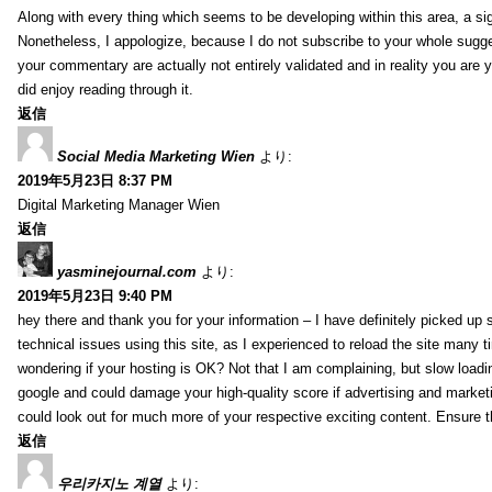
Along with every thing which seems to be developing within this area, a si
Nonetheless, I appologize, because I do not subscribe to your whole suggest
your commentary are actually not entirely validated and in reality you are y
did enjoy reading through it.
返信
Social Media Marketing Wien
より:
2019年5月23日 8:37 PM
Digital Marketing Manager Wien
返信
yasminejournal.com
より:
2019年5月23日 9:40 PM
hey there and thank you for your information – I have definitely picked up
technical issues using this site, as I experienced to reload the site many ti
wondering if your hosting is OK? Not that I am complaining, but slow loadin
google and could damage your high-quality score if advertising and marke
could look out for much more of your respective exciting content. Ensure t
返信
우리카지노 계열
より: