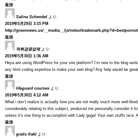
返信
Salina Schendel
より:
2019年5月29日 3:15 PM
http://greennews.us/__media__/js/netsoltrademark.php?d=bestpornsi
返信
먹튀검증업체
より:
2019年5月30日 1:36 AM
Heya are using WordPress for your site platform? I’m new to the blog world
any html coding expertise to make your own blog? Any help would be great
返信
lifeguard courses
より:
2019年5月30日 4:12 AM
What i don’t realize is actually how you are not really much more well-like
considerably relating to this subject, produced me personally consider it f
unless it’s one thing to accomplish with Lady gaga! Your own stuffs nice. 
返信
gratis frakt
より: