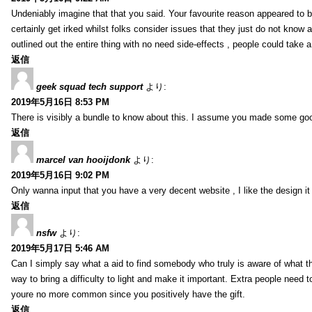
Undeniably imagine that that you said. Your favourite reason appeared to be
certainly get irked whilst folks consider issues that they just do not know a
outlined out the entire thing with no need side-effects , people could take
返信
geek squad tech support
より:
2019年5月16日 8:53 PM
There is visibly a bundle to know about this. I assume you made some good
返信
marcel van hooijdonk
より:
2019年5月16日 9:02 PM
Only wanna input that you have a very decent website , I like the design it
返信
nsfw
より:
2019年5月17日 5:46 AM
Can I simply say what a aid to find somebody who truly is aware of what th
way to bring a difficulty to light and make it important. Extra people need t
youre no more common since you positively have the gift.
返信