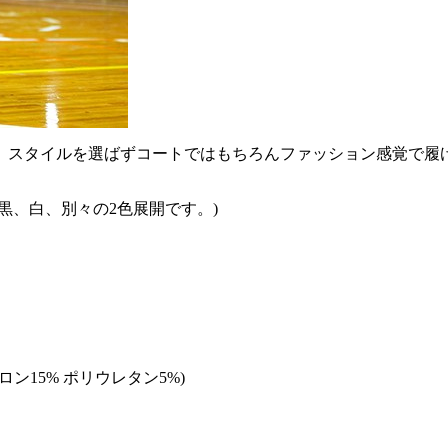
、スタイルを選ばずコートではもちろんファッション感覚で履
黒、白、別々の2色展開です。)
イロン15% ポリウレタン5%)