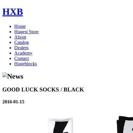
HXB
Home
Hugest Store
About
Catalog
Dealers
Academy
Contact
Hugeblocks
GOOD LUCK SOCKS / BLACK
2016-01-15