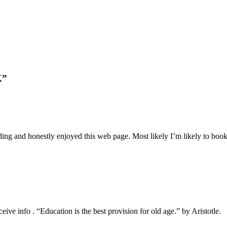
K”
lding and honestly enjoyed this web page. Most likely I’m likely to bo
receive info . “Education is the best provision for old age.” by Aristotle.