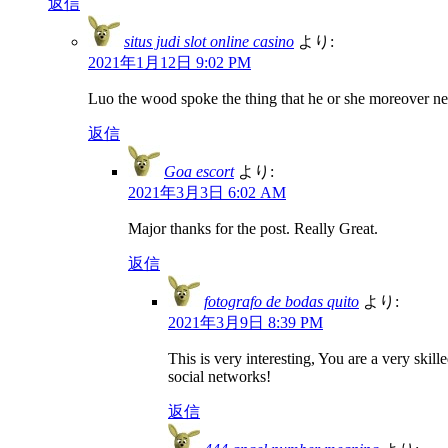
返信
situs judi slot online casino
より:
2021年1月12日 9:02 PM
Luo the wood spoke the thing that he or she moreover ne
返信
Goa escort
より:
2021年3月3日 6:02 AM
Major thanks for the post. Really Great.
返信
fotografo de bodas quito
より:
2021年3月9日 8:39 PM
This is very interesting, You are a very ski
social networks!
返信