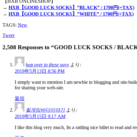
【HXB ONLINESHOP】
→
HXB【GOOD LUCK SOCKS】”BLACK” / 1700円(+TAX)
→
HXB【GOOD LUCK SOCKS】”WHITE” / 1700円(+TAX)
TAGS:
New
Tweet
2,508 Responses to “GOOD LUCK SOCKS / BLAC
hop over to these guys
より:
2019年5月13日 8:56 PM
I simply want to mention I am newbie to blogging and site-bui
for sharing your web-site.
返信
릴게임바다이야기
より:
2019年5月15日 9:17 AM
I like this blog very much, Its a rattling nice billet to read and 