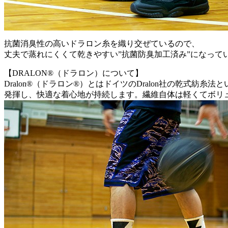
抗菌消臭性の高いドラロン糸を織り交ぜているので、
丈夫で蒸れにくくて乾きやすい”抗菌防臭加工済み”になって
【DRALON®（ドラロン）について】
Dralon®（ドラロン®）とはドイツのDralon社の乾
発揮し、快適な着心地が持続します。繊維自体は軽くてボリ