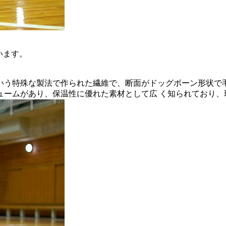
います。
式紡糸法という特殊な製法で作られた繊維で、断面がドッグボーン形
ュームがあり、保温性に優れた素材として広 く知られており、