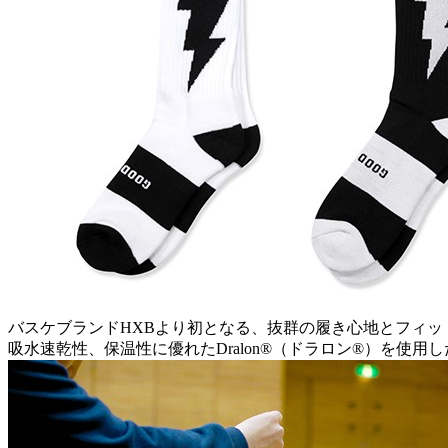
バスケブランドHXBより初となる、抜群の履き心地とフィッ
吸水速乾性、保温性に優れたDralon®（ドラロン®）を使用