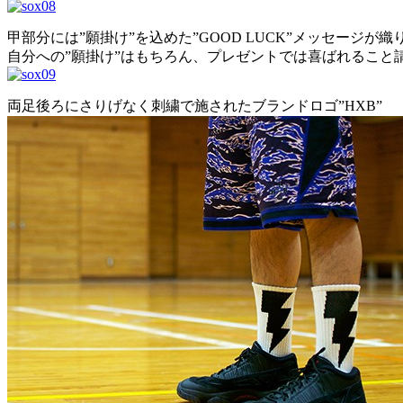
甲部分には”願掛け”を込めた”GOOD LUCK”メッセージが
自分への”願掛け”はもちろん、プレゼントでは喜ばれること
両足後ろにさりげなく刺繍で施されたブランドロゴ”HXB”