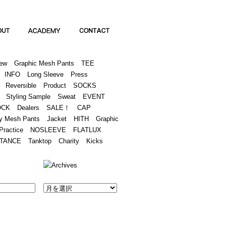
Academy
Contact
ew
Graphic Mesh Pants
TEE
INFO
Long Sleeve
Press
Reversible
Product
SOCKS
Styling Sample
Sweat
EVENT
OCK
Dealers
SALE！
CAP
y Mesh Pants
Jacket
HITH
Graphic
Practice
NOSLEEVE
FLATLUX
TANCE
Tanktop
Charity
Kicks