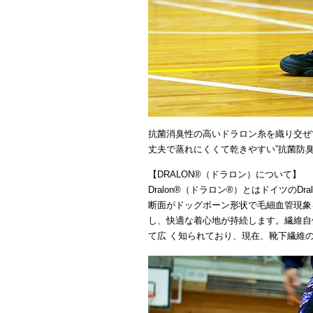
抗菌消臭性の高いドラロン糸を織り交ぜ
丈夫で蒸れにくくて乾きやすい”抗菌防
【DRALON®（ドラロン）について】
Dralon®（ドラロン®）とはドイツの
断面がドッグボーン形状で毛細血管現象
し、快適な着心地が持続します。繊維自
て広 く知られており、現在、靴下繊維