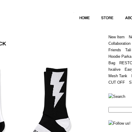
Home
Hugest
About
Store
New Item
N
CK
Collaboration
Friends
Tali
Hoodie Parka
Bag
REST
hxalive
Eas
Mesh Tank
CUT OFF
S