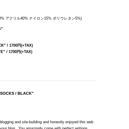
綿40% アクリル40% ナイロン15% ポリウレタン5%)
S
“
” / 1700円(+TAX)
 / 1700円(+TAX)
 SOCKS / BLACK”
blogging and site-building and honestly enjoyed this web
 your blog . You amazingly come with perfect writings.