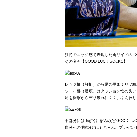
独特のエッジ感で表現した両サイドのHX
その名も【GOOD LUCK SOCKS】
レッグ部（脚部）から足の甲までリブ編
ソール部（足底）はクッション性の良い
足を衝撃から守り破れにくく、ふんわり
甲部分には”願掛け”を込めた”GOOD L
自分への”願掛け”はもちろん、プレゼ