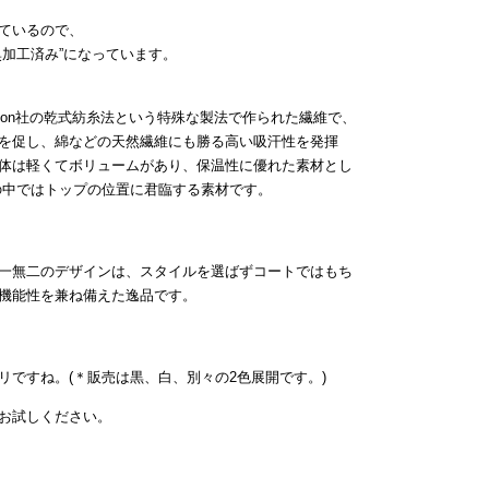
ているので、
臭加工済み”になっています。
Dralon社の乾式紡糸法という特殊な製法で作られた繊維で、
を促し、綿などの天然繊維にも勝る高い吸汗性を発揮
体は軽くてボリュームがあり、保温性に優れた素材とし
の中ではトップの位置に君臨する素材です。
一無二のデザインは、スタイルを選ばずコートではもち
機能性を兼ね備えた逸品です。
リですね。(＊販売は黒、白、別々の2色展開です。)
お試しください。