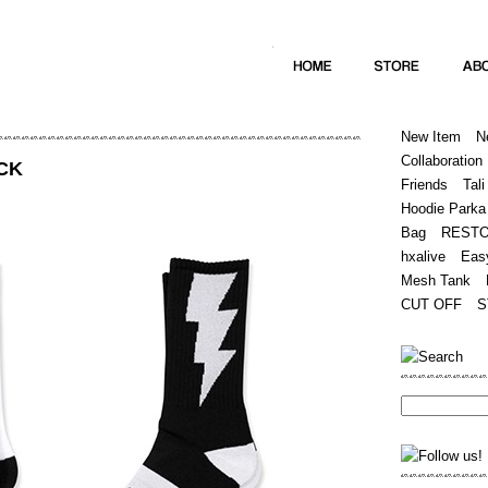
Home
Hugest
About
Store
New Item
N
Collaboration
CK
Friends
Tali
Hoodie Parka
Bag
REST
hxalive
Eas
Mesh Tank
CUT OFF
S