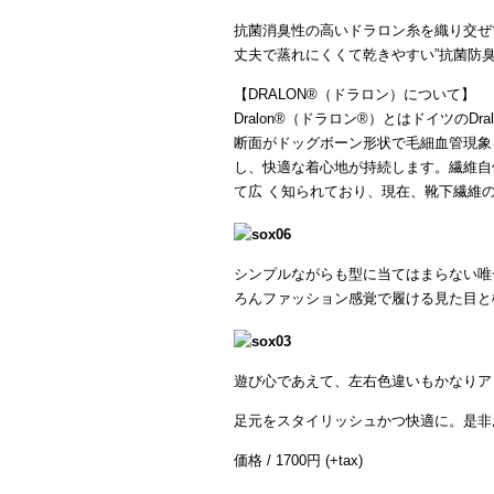
抗菌消臭性の高いドラロン糸を織り交ぜ
丈夫で蒸れにくくて乾きやすい”抗菌防
【DRALON®（ドラロン）について】
Dralon®（ドラロン®）とはドイツの
断面がドッグボーン形状で毛細血管現象
し、快適な着心地が持続します。繊維自
て広 く知られており、現在、靴下繊維
シンプルながらも型に当てはまらない唯
ろんファッション感覚で履ける見た目と
遊び心であえて、左右色違いもかなりア
足元をスタイリッシュかつ快適に。是非
価格 / 1700円 (+tax)