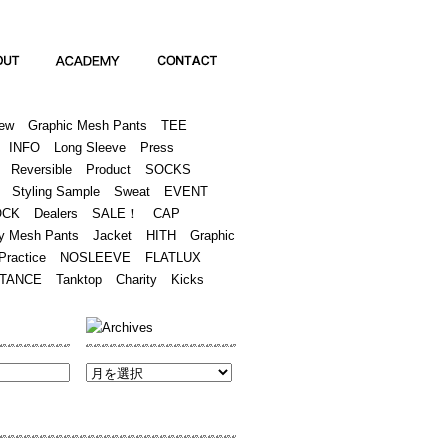
Academy
Contact
ew
Graphic Mesh Pants
TEE
INFO
Long Sleeve
Press
Reversible
Product
SOCKS
Styling Sample
Sweat
EVENT
OCK
Dealers
SALE！
CAP
y Mesh Pants
Jacket
HITH
Graphic
Practice
NOSLEEVE
FLATLUX
TANCE
Tanktop
Charity
Kicks