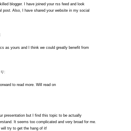
killed blogger. I have joined your rss feed and look
l post. Also, I have shared your website in my social
:
cs as yours and I think we could greatly benefit from
り:
forward to read more. Will read on
 presentation but I find this topic to be actually
erstand. It seems too complicated and very broad for me.
will try to get the hang of it!