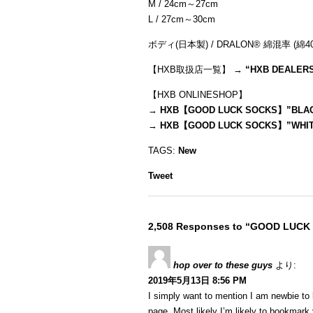
M / 24cm～27cm
L / 27cm～30cm
ボディ(日本製) / DRALON® 綿混率 (
【HXB取扱店一覧】 →
“
HXB DEALER
【HXB ONLINESHOP】
→
HXB【GOOD LUCK SOCKS】”BLACK
→
HXB【GOOD LUCK SOCKS】”WHITE”
TAGS:
New
Tweet
2,508 Responses to “GOOD LUCK
hop over to these guys
より:
2019年5月13日 8:56 PM
I simply want to mention I am newbie to 
page. Most likely I’m likely to bookmark