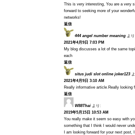
This is very interesting, You are a very s
forward to seeking more of your wonderfu
networks!
返信
444 angel number meaning
より
2021年4月9日 7:03 PM
My blog discusses a lot of the same topi
each
返信
situs judi slot online joker123
よ
2021年4月9日 3:10 AM
Really informative article.Really looking 
返信
W88Thai
より:
2019年5月15日 10:53 AM
You really make it seem so easy with your
something that I think I would never und
I am looking forward for your next post, I 