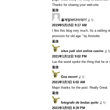
Thanks for sharing your web-site.
返信
릴게임바다이야기
より:
2019年5月15日 9:17 AM
I like this blog very much, Its a rattling 
provision for old age.” by Aristotle.
返信
situs judi slot online casino
より
2021年1月12日 9:02 PM
Luo the wood spoke the thing that he or
返信
Goa escort
より:
2021年3月3日 6:02 AM
Major thanks for the post. Really Great.
返信
fotografo de bodas quito
より:
2021年3月9日 8:39 PM