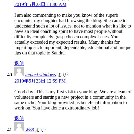
2019年5月23日 11:40 AM
I am also commenting to make you know of the superb
encounter my daughter had browsing the blog. She came to
understand such a lot of issues, not to mention what it’s like to
have an ideal coaching spirit to have most people without
difficulty completely grasp chosen complex issues. You
actually exceeded my expected results. Many thanks for
imparting such important, dependable, educational and unique
tips on that topic to Sandra.
返信
impact windows
より:
2019年5月23日 12:59 PM
Good day! This is my first visit to your blog! We are a team of
volunteers and starting a new project in a community in the
same niche. Your blog provided us beneficial information to
work on. You have done a extraordinary job!
返信
W88
より: