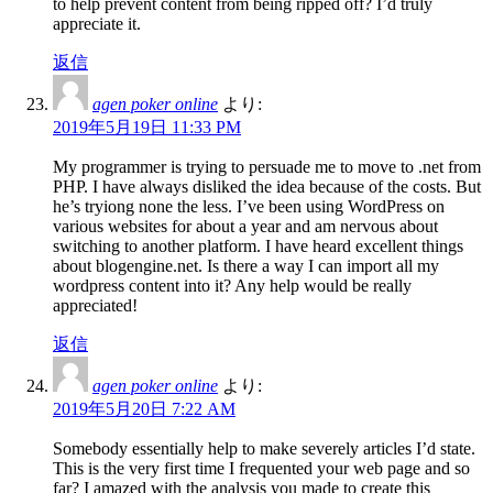
to help prevent content from being ripped off? I’d truly
appreciate it.
返信
agen poker online
より:
2019年5月19日 11:33 PM
My programmer is trying to persuade me to move to .net from
PHP. I have always disliked the idea because of the costs. But
he’s tryiong none the less. I’ve been using WordPress on
various websites for about a year and am nervous about
switching to another platform. I have heard excellent things
about blogengine.net. Is there a way I can import all my
wordpress content into it? Any help would be really
appreciated!
返信
agen poker online
より:
2019年5月20日 7:22 AM
Somebody essentially help to make severely articles I’d state.
This is the very first time I frequented your web page and so
far? I amazed with the analysis you made to create this