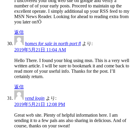
I discovered your blog web site on google and verify a
number of of your early posts. Proceed to maintain up the
excellent operate. I simply additional up your RSS feed to my
MSN News Reader. Looking for ahead to reading extra from
you later on!Ö
返信
homes for sale in north port fl
より:
2019年5月21日 11:04 AM
Hello There. I found your blog using msn. This is a very well
written article. I will be sure to bookmark it and come back to
read more of your useful info. Thanks for the post. I’ll
certainly return.
返信
vend login
より:
2019年5月21日 12:08 PM
Great web site. Plenty of helpful information here. I am
sending it to a few pals ans also sharing in delicious. And of
course, thanks on your sweat!