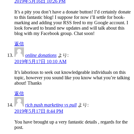
2019年5月16日 10:26 PM
It’s a pity you don’t have a donate button! I’d certainly donate
to this fantastic blog! I suppose for now i’ll settle for book-
marking and adding your RSS feed to my Google account. I
look forward to brand new updates and will talk about this
blog with my Facebook group. Chat soon!
返信
online donations
より:
2019年5月17日 10:10 AM
It’s laborious to seek out knowledgeable individuals on this
topic, however you sound like you know what you’re talking
about! Thanks
返信
rich push marketing vs pull
より:
2019年5月17日 8:44 PM
You have brought up a very fantastic details , regards for the
post.