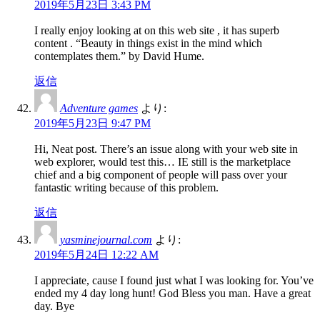
2019年5月23日 3:43 PM
I really enjoy looking at on this web site , it has superb
content . “Beauty in things exist in the mind which
contemplates them.” by David Hume.
返信
Adventure games
より:
2019年5月23日 9:47 PM
Hi, Neat post. There’s an issue along with your web site in
web explorer, would test this… IE still is the marketplace
chief and a big component of people will pass over your
fantastic writing because of this problem.
返信
yasminejournal.com
より:
2019年5月24日 12:22 AM
I appreciate, cause I found just what I was looking for. You’ve
ended my 4 day long hunt! God Bless you man. Have a great
day. Bye