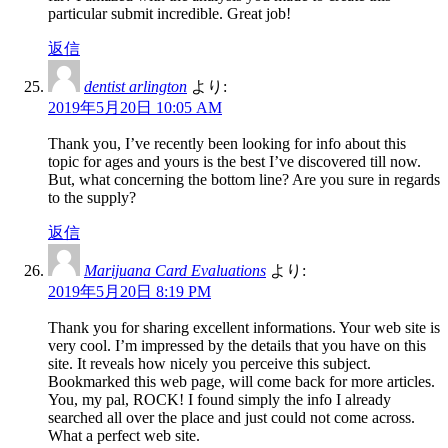
particular submit incredible. Great job!
返信
dentist arlington
より:
2019年5月20日 10:05 AM
Thank you, I’ve recently been looking for info about this
topic for ages and yours is the best I’ve discovered till now.
But, what concerning the bottom line? Are you sure in regards
to the supply?
返信
Marijuana Card Evaluations
より:
2019年5月20日 8:19 PM
Thank you for sharing excellent informations. Your web site is
very cool. I’m impressed by the details that you have on this
site. It reveals how nicely you perceive this subject.
Bookmarked this web page, will come back for more articles.
You, my pal, ROCK! I found simply the info I already
searched all over the place and just could not come across.
What a perfect web site.