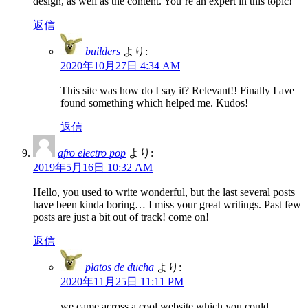
design, as well as the content. You’re an expert in this topic!
返信
builders
より:
2020年10月27日 4:34 AM
This site was how do I say it? Relevant!! Finally I ave
found something which helped me. Kudos!
返信
afro electro pop
より:
2019年5月16日 10:32 AM
Hello, you used to write wonderful, but the last several posts
have been kinda boring… I miss your great writings. Past few
posts are just a bit out of track! come on!
返信
platos de ducha
より:
2020年11月25日 11:11 PM
we came across a cool website which you could