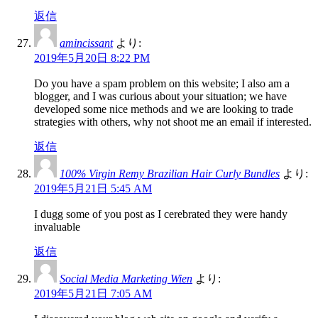
返信
amincissant
より:
2019年5月20日 8:22 PM
Do you have a spam problem on this website; I also am a
blogger, and I was curious about your situation; we have
developed some nice methods and we are looking to trade
strategies with others, why not shoot me an email if interested.
返信
100% Virgin Remy Brazilian Hair Curly Bundles
より:
2019年5月21日 5:45 AM
I dugg some of you post as I cerebrated they were handy
invaluable
返信
Social Media Marketing Wien
より:
2019年5月21日 7:05 AM