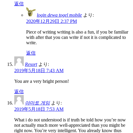
返信
login dewa togel mobile
より:
2020年12月29日 2:37 PM
Piece of writing writing is also a fun, if you be familiar
with after that you can write if not it is complicated to
write.
返信
Resort
より:
2019年5月18日 7:43 AM
You are a very bright person!
返信
야마토 게임
より:
2019年5月18日 7:53 AM
What i do not understood is if truth be told how you’re now
not actually much more well-appreciated than you might be
right now. You’re very intelligent. You already know thus