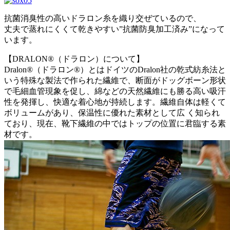
抗菌消臭性の高いドラロン糸を織り交ぜているので、
丈夫で蒸れにくくて乾きやすい”抗菌防臭加工済み”になって
います。
【DRALON®（ドラロン）について】
Dralon®（ドラロン®）とはドイツのDralon社の乾式紡糸法と
いう特殊な製法で作られた繊維で、断面がドッグボーン形状
で毛細血管現象を促し、綿などの天然繊維にも勝る高い吸汗
性を発揮し、快適な着心地が持続します。繊維自体は軽くて
ボリュームがあり、保温性に優れた素材として広 く知られ
ており、現在、靴下繊維の中ではトップの位置に君臨する素
材です。