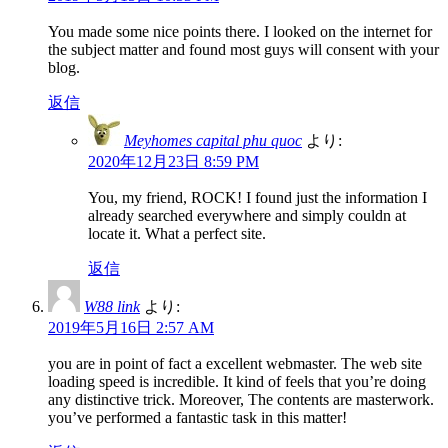
You made some nice points there. I looked on the internet for
the subject matter and found most guys will consent with your
blog.
返信
Meyhomes capital phu quoc
より:
2020年12月23日 8:59 PM
You, my friend, ROCK! I found just the information I
already searched everywhere and simply couldn at
locate it. What a perfect site.
返信
W88 link
より:
2019年5月16日 2:57 AM
you are in point of fact a excellent webmaster. The web site
loading speed is incredible. It kind of feels that you’re doing
any distinctive trick. Moreover, The contents are masterwork.
you’ve performed a fantastic task in this matter!