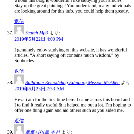
whoah this blog is wonderful i like studying your articles.
Stay up the great paintings! You understand, many individuals
are looking around for this info, you could help them greatly.
返信
Search Mp3
より:
2019年5月22日 4:00 PM
I genuinely enjoy studying on this website, it has wonderful
articles. “A short saying oft contains much wisdom.” by
Sophocles.
返信
Bathroom Remodeling Edinburg Mission McAllen
より:
2019年5月23日 7:53 AM
Heya i am for the first time here. I came across this board and
I to find It really useful & it helped me out a lot. I’m hoping to
offer one thing again and aid others such as you aided me.
返信
토토사이트 추천
より: