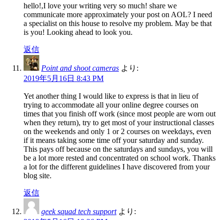
hello!,I love your writing very so much! share we
communicate more approximately your post on AOL? I need
a specialist on this house to resolve my problem. May be that
is you! Looking ahead to look you.
返信
Point and shoot cameras
より:
2019年5月16日 8:43 PM
Yet another thing I would like to express is that in lieu of
trying to accommodate all your online degree courses on
times that you finish off work (since most people are worn out
when they return), try to get most of your instructional classes
on the weekends and only 1 or 2 courses on weekdays, even
if it means taking some time off your saturday and sunday.
This pays off because on the saturdays and sundays, you will
be a lot more rested and concentrated on school work. Thanks
a lot for the different guidelines I have discovered from your
blog site.
返信
geek squad tech support
より: