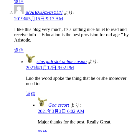
返信
릴게임바다이야기
より:
2019年5月15日 9:17 AM
I like this blog very much, Its a rattling nice billet to read and
receive info . “Education is the best provision for old age.” by
Aristotle.
返信
situs judi slot online casino
より:
2021年1月12日 9:02 PM
Luo the wood spoke the thing that he or she moreover
need to
返信
Goa escort
より:
2021年3月3日 6:02 AM
Major thanks for the post. Really Great.