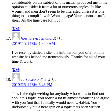
considerably on the subject of this matter, produced me in my
opinion consider it from a lot of numerous angles. Its like
women and men don’t seem to be interested unless it is one
thing to accomplish with Woman gaga! Your personal stuffs
great. All the time care for it up!
返信
how to evict tenants
より:
2019年5月18日 10:50 AM
I’ve recently started a site, the information you offer on this
website has helped me tremendously. Thanks for all of your
time & work.
返信
curso seo online
より:
2019年5月18日 6:48 PM
This is the right weblog for anybody who wants to find out
about this topic. You notice a lot its almost exhausting to argue
with you (not that I actually would need…HaHa). You
undoubtedly put a new spin on a topic thats been written