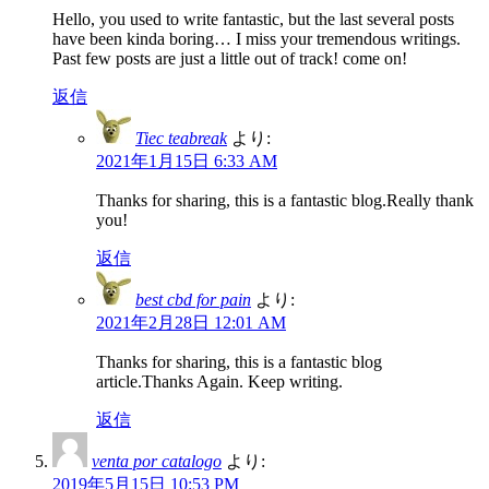
Hello, you used to write fantastic, but the last several posts
have been kinda boring… I miss your tremendous writings.
Past few posts are just a little out of track! come on!
返信
Tiec teabreak
より:
2021年1月15日 6:33 AM
Thanks for sharing, this is a fantastic blog.Really thank
you!
返信
best cbd for pain
より:
2021年2月28日 12:01 AM
Thanks for sharing, this is a fantastic blog
article.Thanks Again. Keep writing.
返信
venta por catalogo
より:
2019年5月15日 10:53 PM