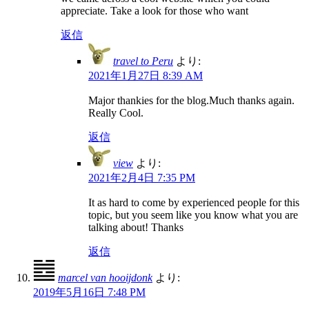
appreciate. Take a look for those who want
返信
travel to Peru
より:
2021年1月27日 8:39 AM
Major thankies for the blog.Much thanks again.
Really Cool.
返信
view
より:
2021年2月4日 7:35 PM
It as hard to come by experienced people for this
topic, but you seem like you know what you are
talking about! Thanks
返信
marcel van hooijdonk
より:
2019年5月16日 7:48 PM