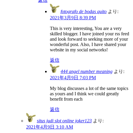
返信
fotografo de bodas quito
より:
2021年3月9日 8:39 PM
This is very interesting, You are a very
skilled blogger. I have joined your rss feed
and look forward to seeking more of your
wonderful post. Also, I have shared your
website in my social networks!
返信
444 angel number meaning
より:
2021年4月9日 7:03 PM
My blog discusses a lot of the same topics
as yours and I think we could greatly
benefit from each
返信
situs judi slot online joker123
より:
2021年4月9日 3:10 AM