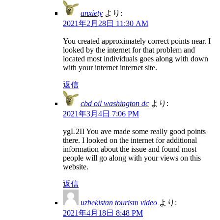
anxiety
より:
2021年2月28日 11:30 AM
You created approximately correct points near. I
looked by the internet for that problem and
located most individuals goes along with down
with your internet internet site.
返信
cbd oil washington dc
より:
2021年3月4日 7:06 PM
ygL2II You ave made some really good points
there. I looked on the internet for additional
information about the issue and found most
people will go along with your views on this
website.
返信
uzbekistan tourism video
より:
2021年4月18日 8:48 PM