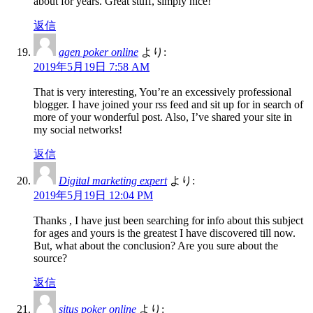
about for years. Great stuff, simply nice!
返信
agen poker online
より:
2019年5月19日 7:58 AM
That is very interesting, You’re an excessively professional
blogger. I have joined your rss feed and sit up for in search of
more of your wonderful post. Also, I’ve shared your site in
my social networks!
返信
Digital marketing expert
より:
2019年5月19日 12:04 PM
Thanks , I have just been searching for info about this subject
for ages and yours is the greatest I have discovered till now.
But, what about the conclusion? Are you sure about the
source?
返信
situs poker online
より: