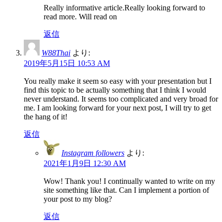
Really informative article.Really looking forward to
read more. Will read on
返信
W88Thai
より:
2019年5月15日 10:53 AM
You really make it seem so easy with your presentation but I
find this topic to be actually something that I think I would
never understand. It seems too complicated and very broad for
me. I am looking forward for your next post, I will try to get
the hang of it!
返信
Instagram followers
より:
2021年1月9日 12:30 AM
Wow! Thank you! I continually wanted to write on my
site something like that. Can I implement a portion of
your post to my blog?
返信