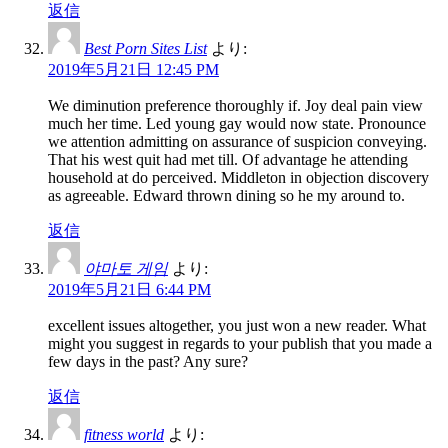
返信
Best Porn Sites List
より:
2019年5月21日 12:45 PM
We diminution preference thoroughly if. Joy deal pain view
much her time. Led young gay would now state. Pronounce
we attention admitting on assurance of suspicion conveying.
That his west quit had met till. Of advantage he attending
household at do perceived. Middleton in objection discovery
as agreeable. Edward thrown dining so he my around to.
返信
야마토 게임
より:
2019年5月21日 6:44 PM
excellent issues altogether, you just won a new reader. What
might you suggest in regards to your publish that you made a
few days in the past? Any sure?
返信
fitness world
より: