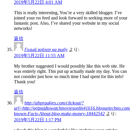
2019年5月22日 4:01 AM
This is really interesting, You’re a very skilled blogger. I’ve
joined your rss feed and look forward to seeking more of your
fantastic post. Also, I’ve shared your website in my social
networks!
返信
Голый воблер на рыбу
より:
2019年5月22日 11:55 AM
My brother suggested I would possibly like this web site. He
was entirely right. This put up actually made my day. You can
not consider just how so much time I had spent for this info!
Thank you!
返信
http://afspraakjes.com/clickout/?
url=http://getpaidtowatchmoviesonlin41616.bloguetechno.com
known-Facts-About-blog-make-money-18442542
より:
2019年5月22日 1:17 PM