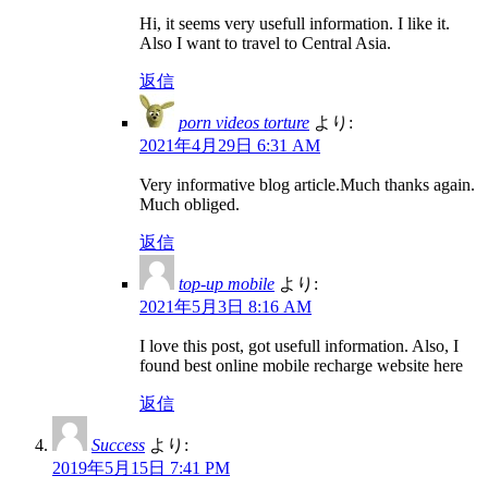
Hi, it seems very usefull information. I like it.
Also I want to travel to Central Asia.
返信
porn videos torture
より:
2021年4月29日 6:31 AM
Very informative blog article.Much thanks again.
Much obliged.
返信
top-up mobile
より:
2021年5月3日 8:16 AM
I love this post, got usefull information. Also, I
found best online mobile recharge website here
返信
Success
より:
2019年5月15日 7:41 PM