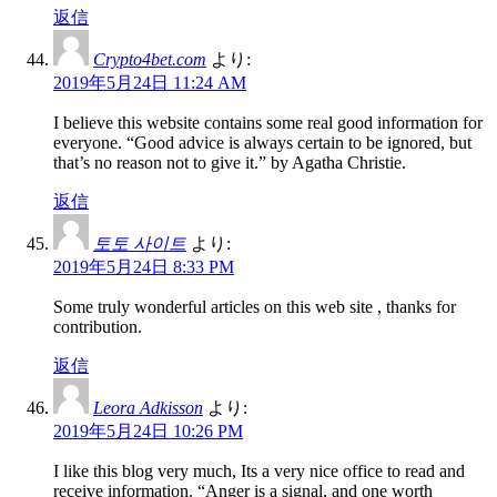
返信
Crypto4bet.com
より:
2019年5月24日 11:24 AM
I believe this website contains some real good information for
everyone. “Good advice is always certain to be ignored, but
that’s no reason not to give it.” by Agatha Christie.
返信
토토 사이트
より:
2019年5月24日 8:33 PM
Some truly wonderful articles on this web site , thanks for
contribution.
返信
Leora Adkisson
より:
2019年5月24日 10:26 PM
I like this blog very much, Its a very nice office to read and
receive information. “Anger is a signal, and one worth