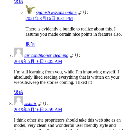
返信
spanish lessons online
より:
2021年3月16日 8:31 PM
There is evidently a bundle to realize about this. I
assume you made certain nice points in features also.
返信
air conditioner cleaning
より:
2019年5月16日 6:05 AM
I’m still learning from you, while I’m improving myself. I
absolutely liked reading everything that is written on your
website.Keep the stories coming. I liked it!
返信
sishair
より:
2019年5月16日 8:59 AM
I think other site proprietors should take this web site as an
model, very clean and wonderful user friendly style and