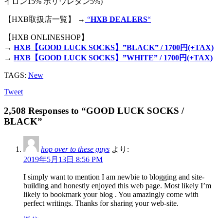
イロン15% ポリウレタン5%)
【HXB取扱店一覧】 →
“
HXB DEALERS
“
【HXB ONLINESHOP】
→
HXB【GOOD LUCK SOCKS】”BLACK” / 1700円(+TAX)
→
HXB【GOOD LUCK SOCKS】”WHITE” / 1700円(+TAX)
TAGS:
New
Tweet
2,508 Responses to “GOOD LUCK SOCKS /
BLACK”
hop over to these guys
より:
2019年5月13日 8:56 PM
I simply want to mention I am newbie to blogging and site-
building and honestly enjoyed this web page. Most likely I’m
likely to bookmark your blog . You amazingly come with
perfect writings. Thanks for sharing your web-site.