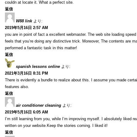
couldn at locate it. What a perfect site.
返信
W88 link
より:
2019年5月16日 2:57 AM
you are in point of fact a excellent webmaster. The web site loading speed is
feels that you’re doing any distinctive trick. Moreover, The contents are m
performed a fantastic task in this matter!
返信
spanish lessons online
より:
2021年3月16日 8:31 PM
There is evidently a bundle to realize about this. I assume you made certai
features also.
返信
air conditioner cleaning
より:
2019年5月16日 6:05 AM
I’m still learning from you, while I’m improving myself. I absolutely liked re
written on your website.Keep the stories coming. I liked it!
返信