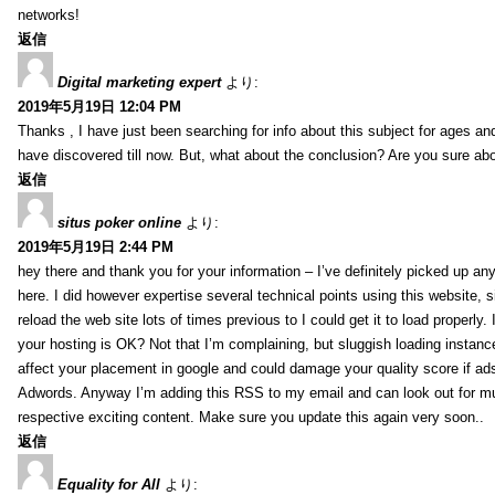
networks!
返信
Digital marketing expert
より:
2019年5月19日 12:04 PM
Thanks , I have just been searching for info about this subject for ages and
have discovered till now. But, what about the conclusion? Are you sure ab
返信
situs poker online
より:
2019年5月19日 2:44 PM
hey there and thank you for your information – I’ve definitely picked up an
here. I did however expertise several technical points using this website, 
reload the web site lots of times previous to I could get it to load properly.
your hosting is OK? Not that I’m complaining, but sluggish loading instance
affect your placement in google and could damage your quality score if ad
Adwords. Anyway I’m adding this RSS to my email and can look out for m
respective exciting content. Make sure you update this again very soon..
返信
Equality for All
より: