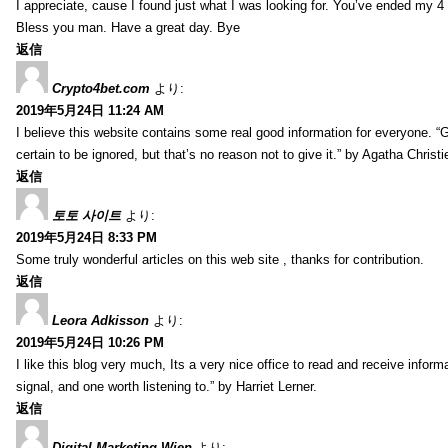
I appreciate, cause I found just what I was looking for. You’ve ended my 4
Bless you man. Have a great day. Bye
返信
Crypto4bet.com
より:
2019年5月24日 11:24 AM
I believe this website contains some real good information for everyone. 
certain to be ignored, but that’s no reason not to give it.” by Agatha Christi
返信
토토 사이트
より:
2019年5月24日 8:33 PM
Some truly wonderful articles on this web site , thanks for contribution.
返信
Leora Adkisson
より:
2019年5月24日 10:26 PM
I like this blog very much, Its a very nice office to read and receive inform
signal, and one worth listening to.” by Harriet Lerner.
返信
Digital Marketing Wien
より: