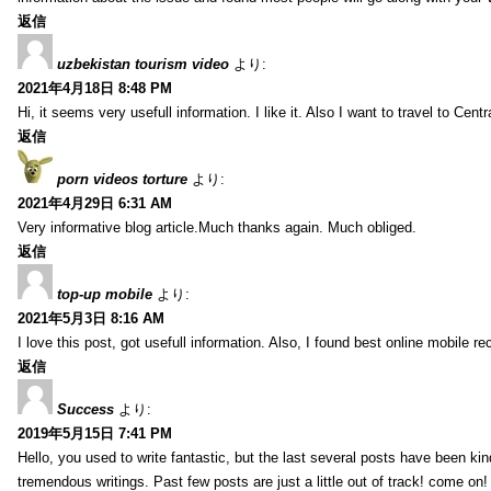
返信
uzbekistan tourism video
より:
2021年4月18日 8:48 PM
Hi, it seems very usefull information. I like it. Also I want to travel to Centr
返信
porn videos torture
より:
2021年4月29日 6:31 AM
Very informative blog article.Much thanks again. Much obliged.
返信
top-up mobile
より:
2021年5月3日 8:16 AM
I love this post, got usefull information. Also, I found best online mobile r
返信
Success
より:
2019年5月15日 7:41 PM
Hello, you used to write fantastic, but the last several posts have been k
tremendous writings. Past few posts are just a little out of track! come on!