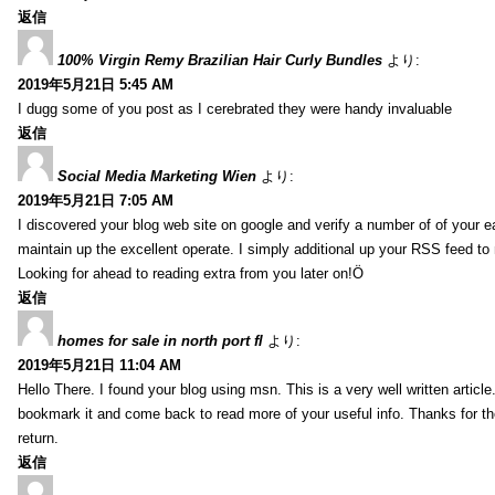
返信
100% Virgin Remy Brazilian Hair Curly Bundles
より:
2019年5月21日 5:45 AM
I dugg some of you post as I cerebrated they were handy invaluable
返信
Social Media Marketing Wien
より:
2019年5月21日 7:05 AM
I discovered your blog web site on google and verify a number of of your e
maintain up the excellent operate. I simply additional up your RSS feed
Looking for ahead to reading extra from you later on!Ö
返信
homes for sale in north port fl
より:
2019年5月21日 11:04 AM
Hello There. I found your blog using msn. This is a very well written article.
bookmark it and come back to read more of your useful info. Thanks for the 
return.
返信