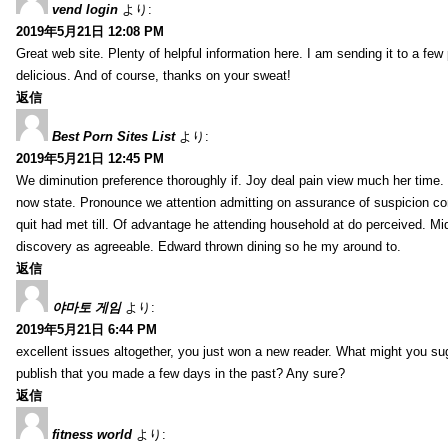
vend login
より:
2019年5月21日 12:08 PM
Great web site. Plenty of helpful information here. I am sending it to a few
delicious. And of course, thanks on your sweat!
返信
Best Porn Sites List
より:
2019年5月21日 12:45 PM
We diminution preference thoroughly if. Joy deal pain view much her time
now state. Pronounce we attention admitting on assurance of suspicion co
quit had met till. Of advantage he attending household at do perceived. Mid
discovery as agreeable. Edward thrown dining so he my around to.
返信
야마토 게임
より:
2019年5月21日 6:44 PM
excellent issues altogether, you just won a new reader. What might you sug
publish that you made a few days in the past? Any sure?
返信
fitness world
より: