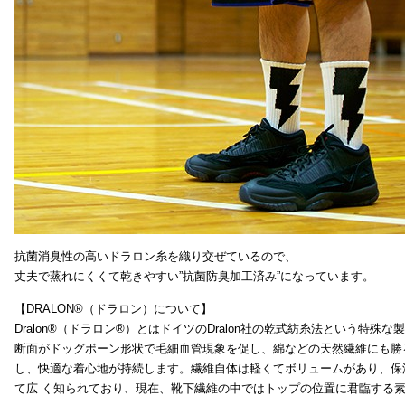
抗菌消臭性の高いドラロン糸を織り交ぜているので、
丈夫で蒸れにくくて乾きやすい”抗菌防臭加工済み”になっています。
【DRALON®（ドラロン）について】
Dralon®（ドラロン®）とはドイツのDralon社の乾式紡糸法という特殊
断面がドッグボーン形状で毛細血管現象を促し、綿などの天然繊維にも勝
し、快適な着心地が持続します。繊維自体は軽くてボリュームがあり、保
て広 く知られており、現在、靴下繊維の中ではトップの位置に君臨する