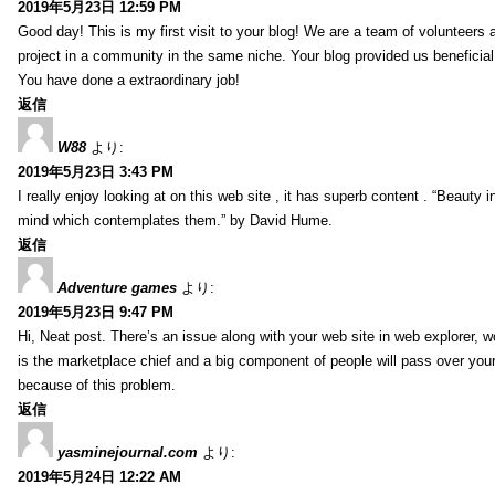
2019年5月23日 12:59 PM
Good day! This is my first visit to your blog! We are a team of volunteers 
project in a community in the same niche. Your blog provided us beneficial
You have done a extraordinary job!
返信
W88
より:
2019年5月23日 3:43 PM
I really enjoy looking at on this web site , it has superb content . “Beauty in
mind which contemplates them.” by David Hume.
返信
Adventure games
より:
2019年5月23日 9:47 PM
Hi, Neat post. There’s an issue along with your web site in web explorer, wo
is the marketplace chief and a big component of people will pass over your 
because of this problem.
返信
yasminejournal.com
より:
2019年5月24日 12:22 AM