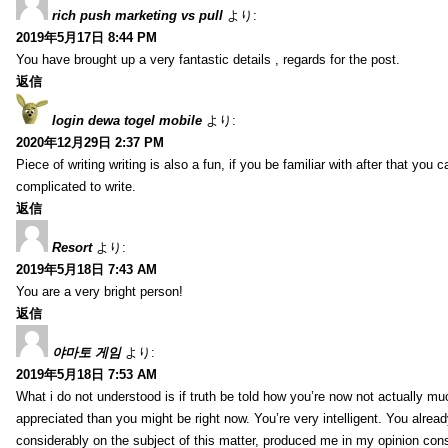
rich push marketing vs pull
より:
2019年5月17日 8:44 PM
You have brought up a very fantastic details , regards for the post.
返信
login dewa togel mobile
より:
2020年12月29日 2:37 PM
Piece of writing writing is also a fun, if you be familiar with after that you can
complicated to write.
返信
Resort
より:
2019年5月18日 7:43 AM
You are a very bright person!
返信
야마토 게임
より:
2019年5月18日 7:53 AM
What i do not understood is if truth be told how you’re now not actually mu
appreciated than you might be right now. You’re very intelligent. You alrea
considerably on the subject of this matter, produced me in my opinion consi