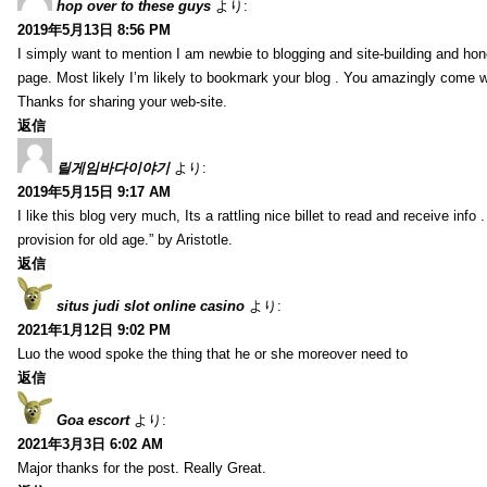
hop over to these guys
より:
2019年5月13日 8:56 PM
I simply want to mention I am newbie to blogging and site-building and hon
page. Most likely I’m likely to bookmark your blog . You amazingly come wi
Thanks for sharing your web-site.
返信
릴게임바다이야기
より:
2019年5月15日 9:17 AM
I like this blog very much, Its a rattling nice billet to read and receive info 
provision for old age.” by Aristotle.
返信
situs judi slot online casino
より:
2021年1月12日 9:02 PM
Luo the wood spoke the thing that he or she moreover need to
返信
Goa escort
より:
2021年3月3日 6:02 AM
Major thanks for the post. Really Great.