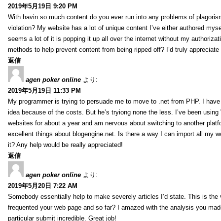
2019年5月19日 9:20 PM
With havin so much content do you ever run into any problems of plagoris
violation? My website has a lot of unique content I’ve either authored mysel
seems a lot of it is popping it up all over the internet without my authoriz
methods to help prevent content from being ripped off? I’d truly appreciate i
返信
agen poker online
より:
2019年5月19日 11:33 PM
My programmer is trying to persuade me to move to .net from PHP. I have 
idea because of the costs. But he’s tryiong none the less. I’ve been usin
websites for about a year and am nervous about switching to another platf
excellent things about blogengine.net. Is there a way I can import all my w
it? Any help would be really appreciated!
返信
agen poker online
より:
2019年5月20日 7:22 AM
Somebody essentially help to make severely articles I’d state. This is the v
frequented your web page and so far? I amazed with the analysis you made
particular submit incredible. Great job!