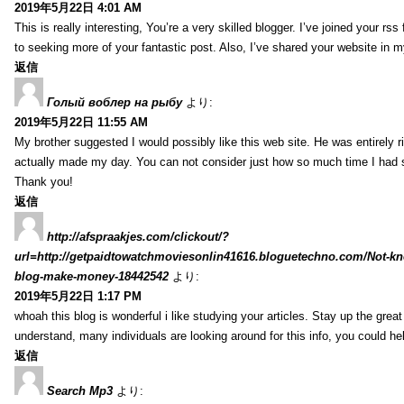
2019年5月22日 4:01 AM
This is really interesting, You’re a very skilled blogger. I’ve joined your rs
to seeking more of your fantastic post. Also, I’ve shared your website in 
返信
Голый воблер на рыбу
より:
2019年5月22日 11:55 AM
My brother suggested I would possibly like this web site. He was entirely r
actually made my day. You can not consider just how so much time I had sp
Thank you!
返信
http://afspraakjes.com/clickout/?
url=http://getpaidtowatchmoviesonlin41616.bloguetechno.com/Not-k
blog-make-money-18442542
より:
2019年5月22日 1:17 PM
whoah this blog is wonderful i like studying your articles. Stay up the great
understand, many individuals are looking around for this info, you could he
返信
Search Mp3
より: