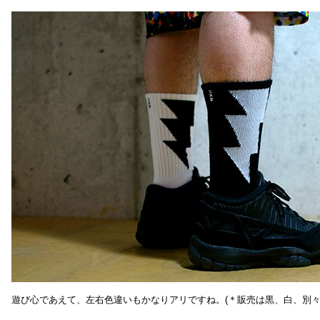
遊び心であえて、左右色違いもかなりアリですね。(＊販売は黒、白、別々