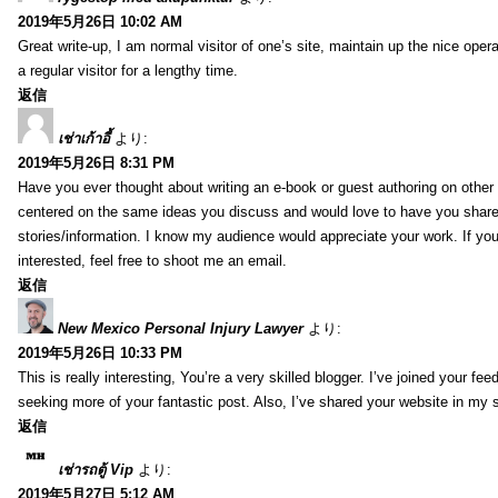
2019年5月26日 10:02 AM
Great write-up, I am normal visitor of one’s site, maintain up the nice opera
a regular visitor for a lengthy time.
返信
เช่าเก้าอี้
より:
2019年5月26日 8:31 PM
Have you ever thought about writing an e-book or guest authoring on other
centered on the same ideas you discuss and would love to have you shar
stories/information. I know my audience would appreciate your work. If yo
interested, feel free to shoot me an email.
返信
New Mexico Personal Injury Lawyer
より:
2019年5月26日 10:33 PM
This is really interesting, You’re a very skilled blogger. I’ve joined your fe
seeking more of your fantastic post. Also, I’ve shared your website in my 
返信
เช่ารถตู้ Vip
より:
2019年5月27日 5:12 AM