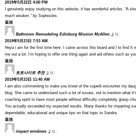
2019年5月22日 4:00 PM
I genuinely enjoy studying on this website, it has wonderful articles. “A sho
much wisdom.” by Sophocles.
返信
Bathroom Remodeling Edinburg Mission McAllen
より:
2019年5月23日 7:53 AM
Heya i am for the first time here. I came across this board and I to find It r
me out a lot. I’m hoping to offer one thing again and aid others such as y
返信
토토사이트 추천
より:
2019年5月23日 11:40 AM
I am also commenting to make you know of the superb encounter my daug
blog. She came to understand such a lot of issues, not to mention what it’s
coaching spirit to have most people without difficulty completely grasp c
You actually exceeded my expected results. Many thanks for imparting su
dependable, educational and unique tips on that topic to Sandra.
返信
impact windows
より: