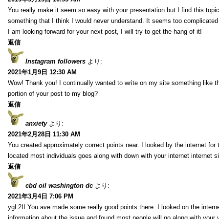
You really make it seem so easy with your presentation but I find this topic
something that I think I would never understand. It seems too complicated
I am looking forward for your next post, I will try to get the hang of it!
返信
Instagram followers
より:
2021年1月9日 12:30 AM
Wow! Thank you! I continually wanted to write on my site something like t
portion of your post to my blog?
返信
anxiety
より:
2021年2月28日 11:30 AM
You created approximately correct points near. I looked by the internet for
located most individuals goes along with down with your internet internet si
返信
cbd oil washington dc
より:
2021年3月4日 7:06 PM
ygL2II You ave made some really good points there. I looked on the internet
information about the issue and found most people will go along with your 