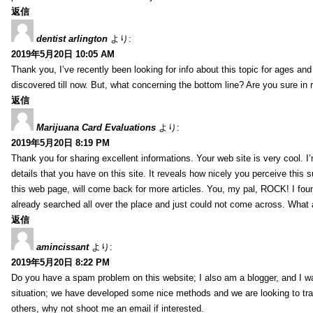
返信
dentist arlington
より:
2019年5月20日 10:05 AM
Thank you, I’ve recently been looking for info about this topic for ages and
discovered till now. But, what concerning the bottom line? Are you sure in 
返信
Marijuana Card Evaluations
より:
2019年5月20日 8:19 PM
Thank you for sharing excellent informations. Your web site is very cool. 
details that you have on this site. It reveals how nicely you perceive this
this web page, will come back for more articles. You, my pal, ROCK! I foun
already searched all over the place and just could not come across. What a
返信
amincissant
より:
2019年5月20日 8:22 PM
Do you have a spam problem on this website; I also am a blogger, and I w
situation; we have developed some nice methods and we are looking to tra
others, why not shoot me an email if interested.