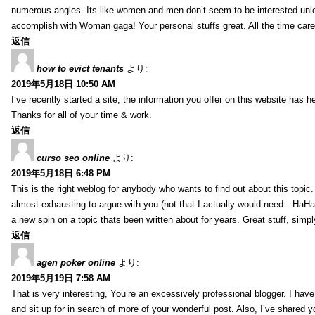
numerous angles. Its like women and men don’t seem to be interested unles
accomplish with Woman gaga! Your personal stuffs great. All the time care 
返信
how to evict tenants
より:
2019年5月18日 10:50 AM
I’ve recently started a site, the information you offer on this website has
Thanks for all of your time & work.
返信
curso seo online
より:
2019年5月18日 6:48 PM
This is the right weblog for anybody who wants to find out about this topic. 
almost exhausting to argue with you (not that I actually would need…HaHa
a new spin on a topic thats been written about for years. Great stuff, simpl
返信
agen poker online
より:
2019年5月19日 7:58 AM
That is very interesting, You’re an excessively professional blogger. I have
and sit up for in search of more of your wonderful post. Also, I’ve shared y