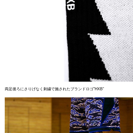
両足後ろにさりげなく刺繍で施されたブランドロゴ”HXB”