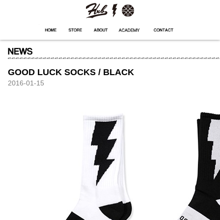
HXB
Home
Hugest
About
Academy
Contact
Store
GOOD LUCK SOCKS / BLACK
2016-01-15