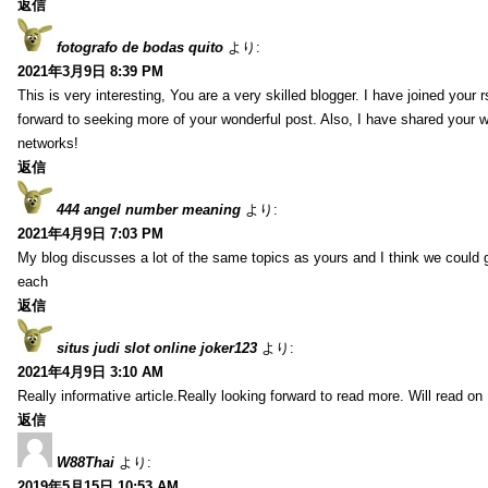
返信
fotografo de bodas quito
より:
2021年3月9日 8:39 PM
This is very interesting, You are a very skilled blogger. I have joined your 
forward to seeking more of your wonderful post. Also, I have shared your w
networks!
返信
444 angel number meaning
より:
2021年4月9日 7:03 PM
My blog discusses a lot of the same topics as yours and I think we could g
each
返信
situs judi slot online joker123
より:
2021年4月9日 3:10 AM
Really informative article.Really looking forward to read more. Will read on
返信
W88Thai
より:
2019年5月15日 10:53 AM