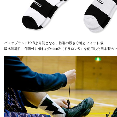
バスケブランドHXBより初となる、抜群の履き心地とフィット感、
吸水速乾性、保温性に優れたDralon®（ドラロン®）を使用した日本製の