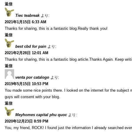
返信
Tiec teabreak
より:
2021年1月15日 6:33 AM
Thanks for sharing, this is a fantastic blog.Really thank you!
返信
best cbd for pain
より:
2021年2月28日 12:01 AM
Thanks for sharing, this is a fantastic blog article.Thanks Again. Keep writ
返信
venta por catalogo
より:
2019年5月15日 10:53 PM
You made some nice points there. I looked on the internet for the subject
guys will consent with your blog.
返信
Meyhomes capital phu quoc
より:
2020年12月23日 8:59 PM
You, my friend, ROCK! I found just the information I already searched ev