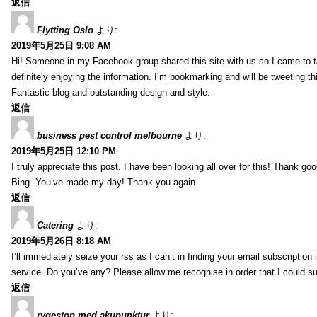
返信
Flytting Oslo
より:
2019年5月25日 9:08 AM
Hi! Someone in my Facebook group shared this site with us so I came to t
definitely enjoying the information. I’m bookmarking and will be tweeting th
Fantastic blog and outstanding design and style.
返信
business pest control melbourne
より:
2019年5月25日 12:10 PM
I truly appreciate this post. I have been looking all over for this! Thank go
Bing. You’ve made my day! Thank you again
返信
Catering
より:
2019年5月26日 8:18 AM
I’ll immediately seize your rss as I can’t in finding your email subscription 
service. Do you’ve any? Please allow me recognise in order that I could s
返信
rygestop med akupunktur
より: