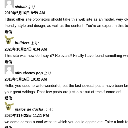
sishair
より:
2019年5月16日 8:59 AM
I think other site proprietors should take this web site as an model, very 
friendly style and design, as well as the content. You’re an expert in this to
返信
builders
より:
2020年10月27日 4:34 AM
This site was how do I say it? Relevant!! Finally I ave found something w
返信
afro electro pop
より:
2019年5月16日 10:32 AM
Hello, you used to write wonderful, but the last several posts have been k
your great writings. Past few posts are just a bit out of track! come on!
返信
platos de ducha
より:
2020年11月25日 11:11 PM
we came across a cool website which you could appreciate. Take a look f