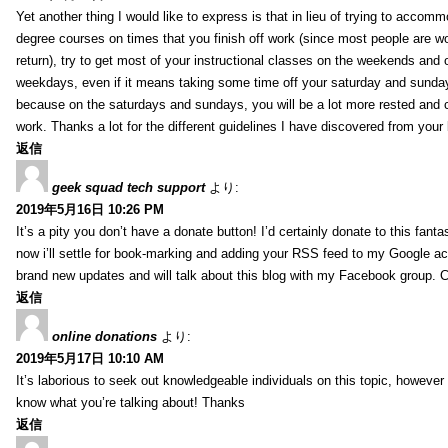
Yet another thing I would like to express is that in lieu of trying to accomm
degree courses on times that you finish off work (since most people are w
return), try to get most of your instructional classes on the weekends and 
weekdays, even if it means taking some time off your saturday and sunday
because on the saturdays and sundays, you will be a lot more rested and 
work. Thanks a lot for the different guidelines I have discovered from your 
返信
geek squad tech support
より:
2019年5月16日 10:26 PM
It’s a pity you don’t have a donate button! I’d certainly donate to this fanta
now i’ll settle for book-marking and adding your RSS feed to my Google acc
brand new updates and will talk about this blog with my Facebook group. 
返信
online donations
より:
2019年5月17日 10:10 AM
It’s laborious to seek out knowledgeable individuals on this topic, however
know what you’re talking about! Thanks
返信