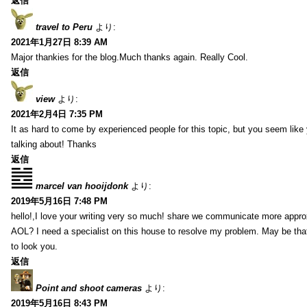
返信
travel to Peru
より:
2021年1月27日 8:39 AM
Major thankies for the blog.Much thanks again. Really Cool.
返信
view
より:
2021年2月4日 7:35 PM
It as hard to come by experienced people for this topic, but you seem lik
talking about! Thanks
返信
marcel van hooijdonk
より:
2019年5月16日 7:48 PM
hello!,I love your writing very so much! share we communicate more appro
AOL? I need a specialist on this house to resolve my problem. May be tha
to look you.
返信
Point and shoot cameras
より:
2019年5月16日 8:43 PM