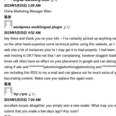
2019年5月25日 1:09 AM
Onine Marketing Manager Wien
返信
wordpress multilingual plugin
より:
2019年5月25日 4:52 AM
hey there and thank you on your info – I’ve certainly picked up anything new
on the other hand expertise some technical points using this website, as I s
web site a lot of instances prior to I may get it to load properly. I had been
web hosting is OK? Now not that I am complaining, however sluggish load
times will often have an effect on your placement in google and can damag
rating if ads and ***********|advertising|advertising|advertising and *********
am including this RSS to my e-mail and can glance out for much extra of 
fascinating content. Make sure you replace this again soon..
返信
מקרן קול
より:
2019年5月25日 7:24 AM
excellent issues altogether, you simply won a new reader. What may you
submit that you made a few days ago? Any sure?