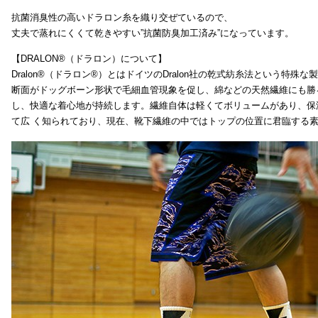
抗菌消臭性の高いドラロン糸を織り交ぜているので、
丈夫で蒸れにくくて乾きやすい”抗菌防臭加工済み”になっています。
【DRALON®（ドラロン）について】
Dralon®（ドラロン®）とはドイツのDralon社の乾式紡糸法という特殊
断面がドッグボーン形状で毛細血管現象を促し、綿などの天然繊維にも勝
し、快適な着心地が持続します。繊維自体は軽くてボリュームがあり、保
て広 く知られており、現在、靴下繊維の中ではトップの位置に君臨する