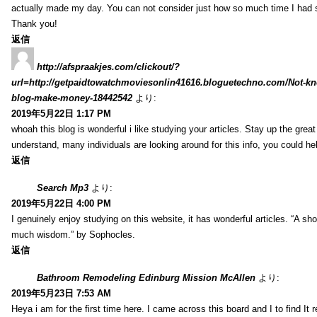
actually made my day. You can not consider just how so much time I had sp
Thank you!
返信
http://afspraakjes.com/clickout/?
url=http://getpaidtowatchmoviesonlin41616.bloguetechno.com/Not-k
blog-make-money-18442542
より:
2019年5月22日 1:17 PM
whoah this blog is wonderful i like studying your articles. Stay up the great
understand, many individuals are looking around for this info, you could he
返信
Search Mp3
より:
2019年5月22日 4:00 PM
I genuinely enjoy studying on this website, it has wonderful articles. “A sho
much wisdom.” by Sophocles.
返信
Bathroom Remodeling Edinburg Mission McAllen
より:
2019年5月23日 7:53 AM
Heya i am for the first time here. I came across this board and I to find It r