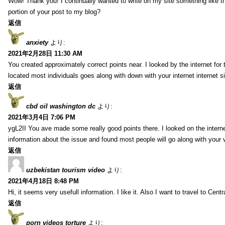
Wow! Thank you! I continually wanted to write on my site something like t
portion of your post to my blog?
返信
anxiety
より:
2021年2月28日 11:30 AM
You created approximately correct points near. I looked by the internet for
located most individuals goes along with down with your internet internet si
返信
cbd oil washington dc
より:
2021年3月4日 7:06 PM
ygL2II You ave made some really good points there. I looked on the internet
information about the issue and found most people will go along with your 
返信
uzbekistan tourism video
より:
2021年4月18日 8:48 PM
Hi, it seems very usefull information. I like it. Also I want to travel to Centr
返信
porn videos torture
より: