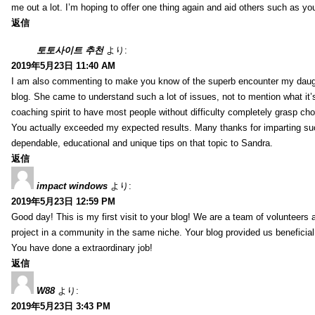
me out a lot. I’m hoping to offer one thing again and aid others such as y
返信
토토사이트 추천
より:
2019年5月23日 11:40 AM
I am also commenting to make you know of the superb encounter my daug
blog. She came to understand such a lot of issues, not to mention what it’s
coaching spirit to have most people without difficulty completely grasp c
You actually exceeded my expected results. Many thanks for imparting su
dependable, educational and unique tips on that topic to Sandra.
返信
impact windows
より:
2019年5月23日 12:59 PM
Good day! This is my first visit to your blog! We are a team of volunteers 
project in a community in the same niche. Your blog provided us beneficial
You have done a extraordinary job!
返信
W88
より:
2019年5月23日 3:43 PM