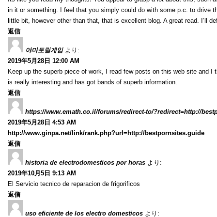
in it or something. I feel that you simply could do with some p.c. to driv
little bit, however other than that, that is excellent blog. A great read. I’ll d
返信
야마토릴게임
より:
2019年5月28日 12:00 AM
Keep up the superb piece of work, I read few posts on this web site and I t
is really interesting and has got bands of superb information.
返信
https://www.emath.co.il/forums/redirect-to/?redirect=http://best
2019年5月28日 4:53 AM
http://www.ginpa.net/link/rank.php?url=http://bestpornsites.guide
返信
historia de electrodomesticos por horas
より:
2019年10月5日 9:13 AM
El Servicio tecnico de reparacion de frigorificos
返信
uso eficiente de los electro domesticos
より: