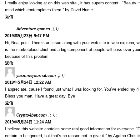
I really enjoy looking at on this web site , it has superb content . “Beauty in
mind which contemplates them.” by David Hume.
返信
Adventure games
より:
2019年5月23日 9:47 PM
Hi, Neat post. There’s an issue along with your web site in web explorer, wo
is the marketplace chief and a big component of people will pass over your 
because of this problem.
返信
yasminejournal.com
より:
2019年5月24日 12:22 AM
I appreciate, cause I found just what I was looking for. You’ve ended my 4
Bless you man. Have a great day. Bye
返信
Crypto4bet.com
より:
2019年5月24日 11:24 AM
I believe this website contains some real good information for everyone. 
certain to be ignored, but that’s no reason not to give it.” by Agatha Christi