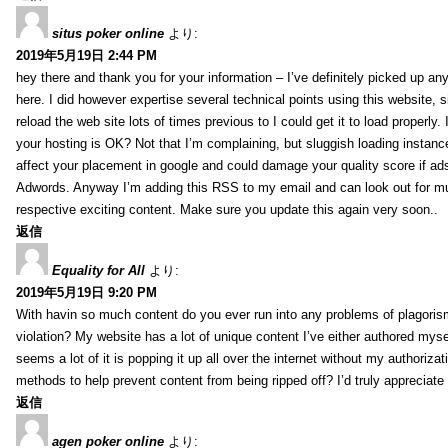
situs poker online
より:
2019年5月19日 2:44 PM
hey there and thank you for your information – I’ve definitely picked up an
here. I did however expertise several technical points using this website, 
reload the web site lots of times previous to I could get it to load properly.
your hosting is OK? Not that I’m complaining, but sluggish loading instance
affect your placement in google and could damage your quality score if ad
Adwords. Anyway I’m adding this RSS to my email and can look out for m
respective exciting content. Make sure you update this again very soon..
返信
Equality for All
より:
2019年5月19日 9:20 PM
With havin so much content do you ever run into any problems of plagoris
violation? My website has a lot of unique content I’ve either authored mysel
seems a lot of it is popping it up all over the internet without my authoriz
methods to help prevent content from being ripped off? I’d truly appreciate i
返信
agen poker online
より: