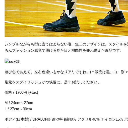
シンプルながらも型に当てはまらない唯一無二のデザインは、スタイルを
ろんファッション感覚で履ける見た目と機能性を兼ね備えた逸品です。
遊び心であえて、左右色違いもかなりアリですね。(＊販売は黒、白、別々
足元をスタイリッシュかつ快適に。是非お試しください。
価格 / 1700円 (+tax)
M / 24cm～27cm
L / 27cm～30cm
ボディ(日本製) / DRALON® 綿混率 (綿40% アクリル40% ナイロン15%