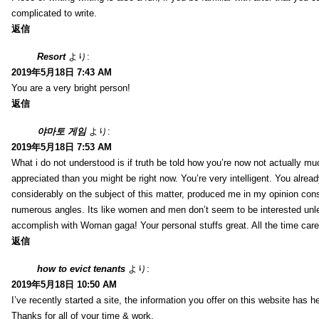
complicated to write.
返信
Resort
より:
2019年5月18日 7:43 AM
You are a very bright person!
返信
야마토 게임
より:
2019年5月18日 7:53 AM
What i do not understood is if truth be told how you’re now not actually mu
appreciated than you might be right now. You’re very intelligent. You alrea
considerably on the subject of this matter, produced me in my opinion consi
numerous angles. Its like women and men don’t seem to be interested unles
accomplish with Woman gaga! Your personal stuffs great. All the time care 
返信
how to evict tenants
より:
2019年5月18日 10:50 AM
I’ve recently started a site, the information you offer on this website has
Thanks for all of your time & work.