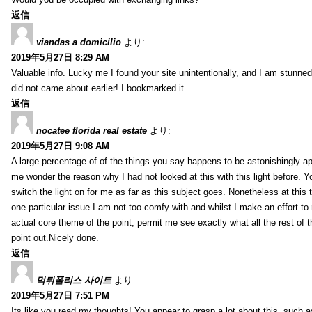
返信
viandas a domicilio
より:
2019年5月27日 8:29 AM
Valuable info. Lucky me I found your site unintentionally, and I am stunned 
did not came about earlier! I bookmarked it.
返信
nocatee florida real estate
より:
2019年5月27日 9:08 AM
A large percentage of of the things you say happens to be astonishingly a
me wonder the reason why I had not looked at this with this light before. Yo
switch the light on for me as far as this subject goes. Nonetheless at this t
one particular issue I am not too comfy with and whilst I make an effort to 
actual core theme of the point, permit me see exactly what all the rest of 
point out.Nicely done.
返信
먹튀폴리스 사이트
より:
2019年5月27日 7:51 PM
Its like you read my thoughts! You appear to grasp a lot about this, such 