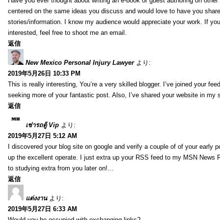
Have you ever thought about writing an e-book or guest authoring on other
centered on the same ideas you discuss and would love to have you shar
stories/information. I know my audience would appreciate your work. If yo
interested, feel free to shoot me an email.
返信
New Mexico Personal Injury Lawyer
より:
2019年5月26日 10:33 PM
This is really interesting, You’re a very skilled blogger. I’ve joined your fe
seeking more of your fantastic post. Also, I’ve shared your website in my 
返信
เช่ารถตู้ Vip
より:
2019年5月27日 5:12 AM
I discovered your blog site on google and verify a couple of of your early 
up the excellent operate. I just extra up your RSS feed to my MSN News
to studying extra from you later on!…
返信
แต่งงาน
より:
2019年5月27日 6:33 AM
Would you be occupied with exchanging links?