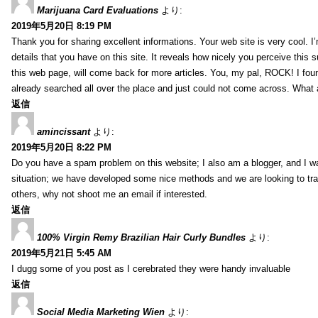
Marijuana Card Evaluations
より:
2019年5月20日 8:19 PM
Thank you for sharing excellent informations. Your web site is very cool. 
details that you have on this site. It reveals how nicely you perceive this
this web page, will come back for more articles. You, my pal, ROCK! I foun
already searched all over the place and just could not come across. What a
返信
amincissant
より:
2019年5月20日 8:22 PM
Do you have a spam problem on this website; I also am a blogger, and I w
situation; we have developed some nice methods and we are looking to tra
others, why not shoot me an email if interested.
返信
100% Virgin Remy Brazilian Hair Curly Bundles
より:
2019年5月21日 5:45 AM
I dugg some of you post as I cerebrated they were handy invaluable
返信
Social Media Marketing Wien
より: