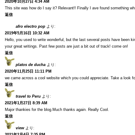
2020年10月27日 4:34 AM
This site was how do I say it? Relevant!! Finally I ave found something w
返信
afro electro pop
より:
2019年5月16日 10:32 AM
Hello, you used to write wonderful, but the last several posts have been k
your great writings. Past few posts are just a bit out of track! come on!
返信
platos de ducha
より:
2020年11月25日 11:11 PM
we came across a cool website which you could appreciate. Take a look f
返信
travel to Peru
より:
2021年1月27日 8:39 AM
Major thankies for the blog.Much thanks again. Really Cool.
返信
view
より:
2021年2月4日 7:35 PM