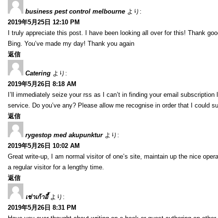
business pest control melbourne
より:
2019年5月25日 12:10 PM
I truly appreciate this post. I have been looking all over for this! Thank go
Bing. You’ve made my day! Thank you again
返信
Catering
より:
2019年5月26日 8:18 AM
I’ll immediately seize your rss as I can’t in finding your email subscription 
service. Do you’ve any? Please allow me recognise in order that I could s
返信
rygestop med akupunktur
より:
2019年5月26日 10:02 AM
Great write-up, I am normal visitor of one’s site, maintain up the nice opera
a regular visitor for a lengthy time.
返信
เช่าเก้าอี้
より:
2019年5月26日 8:31 PM