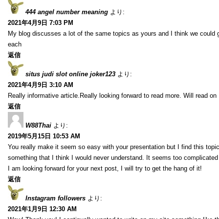
444 angel number meaning
より:
2021年4月9日 7:03 PM
My blog discusses a lot of the same topics as yours and I think we could g
each
返信
situs judi slot online joker123
より:
2021年4月9日 3:10 AM
Really informative article.Really looking forward to read more. Will read on
返信
W88Thai
より:
2019年5月15日 10:53 AM
You really make it seem so easy with your presentation but I find this topic
something that I think I would never understand. It seems too complicated
I am looking forward for your next post, I will try to get the hang of it!
返信
Instagram followers
より:
2021年1月9日 12:30 AM