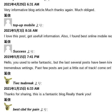
2021年4月29日 6:31 AM
Very informative blog article.Much thanks again. Much obliged.
返信
top-up mobile
より:
2021年5月3日 8:16 AM
I love this post, got usefull information. Also, I found best online mobile r
返信
Success
より:
2019年5月15日 7:41 PM
Hello, you used to write fantastic, but the last several posts have been k
tremendous writings. Past few posts are just a little out of track! come on!
返信
Tiec teabreak
より:
2021年1月15日 6:33 AM
Thanks for sharing, this is a fantastic blog.Really thank you!
返信
best cbd for pain
より: