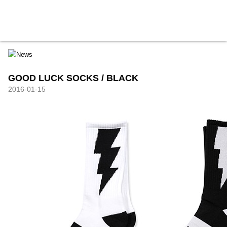
HXB
Home
Hugest
About
Academy
Contact
Store
GOOD LUCK SOCKS / BLACK
2016-01-15