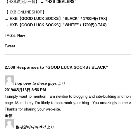
【HXB取扱店一覧】 →
“
HXB DEALERS
“
【HXB ONLINESHOP】
→
HXB【GOOD LUCK SOCKS】”BLACK” / 1700円(+TAX)
→
HXB【GOOD LUCK SOCKS】”WHITE” / 1700円(+TAX)
TAGS:
New
Tweet
2,508 Responses to “GOOD LUCK SOCKS / BLACK”
hop over to these guys
より:
2019年5月13日 8:56 PM
I simply want to mention I am newbie to blogging and site-building and hon
page. Most likely I’m likely to bookmark your blog . You amazingly come wi
Thanks for sharing your web-site.
返信
릴게임바다이야기
より: