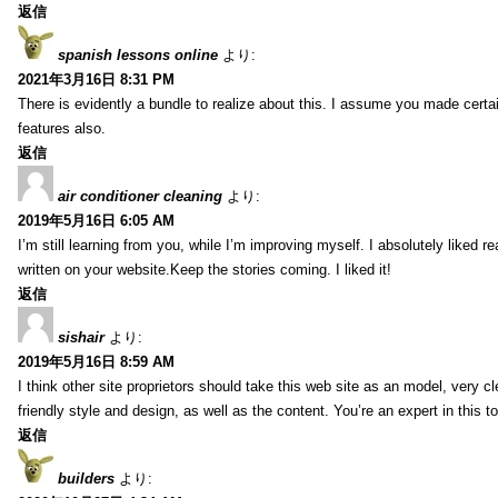
返信
spanish lessons online
より:
2021年3月16日 8:31 PM
There is evidently a bundle to realize about this. I assume you made certai
features also.
返信
air conditioner cleaning
より:
2019年5月16日 6:05 AM
I’m still learning from you, while I’m improving myself. I absolutely liked re
written on your website.Keep the stories coming. I liked it!
返信
sishair
より:
2019年5月16日 8:59 AM
I think other site proprietors should take this web site as an model, very 
friendly style and design, as well as the content. You’re an expert in this to
返信
builders
より: