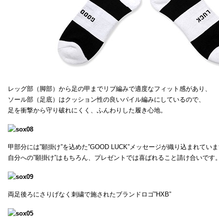
レッグ部（脚部）から足の甲までリブ編みで適度なフィット感があり、
ソール部（足底）はクッション性の良いパイル編みにしているので、
足を衝撃から守り破れにくく、ふんわりした履き心地。
甲部分には”願掛け”を込めた”GOOD LUCK”メッセージが織り込まれてい
自分への”願掛け”はもちろん、プレゼントでは喜ばれること請け合いです
両足後ろにさりげなく刺繍で施されたブランドロゴ”HXB”