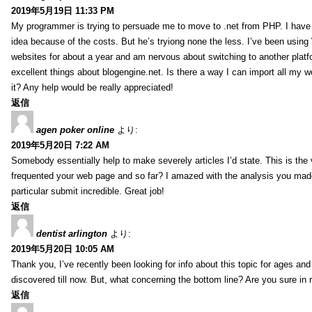
2019年5月19日 11:33 PM
My programmer is trying to persuade me to move to .net from PHP. I have 
idea because of the costs. But he’s tryiong none the less. I’ve been usin
websites for about a year and am nervous about switching to another platf
excellent things about blogengine.net. Is there a way I can import all my w
it? Any help would be really appreciated!
返信
agen poker online
より:
2019年5月20日 7:22 AM
Somebody essentially help to make severely articles I’d state. This is the v
frequented your web page and so far? I amazed with the analysis you made
particular submit incredible. Great job!
返信
dentist arlington
より:
2019年5月20日 10:05 AM
Thank you, I’ve recently been looking for info about this topic for ages and
discovered till now. But, what concerning the bottom line? Are you sure in 
返信