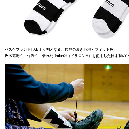
バスケブランドHXBより初となる、抜群の履き心地とフィット感、
吸水速乾性、保温性に優れたDralon®（ドラロン®）を使用した日本製の