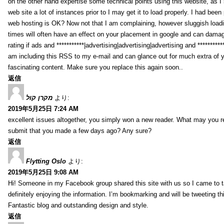
on the other hand expertise some technical points using this website, as I s
web site a lot of instances prior to I may get it to load properly. I had been
web hosting is OK? Now not that I am complaining, however sluggish load
times will often have an effect on your placement in google and can damag
rating if ads and ***********|advertising|advertising|advertising and *********
am including this RSS to my e-mail and can glance out for much extra of 
fascinating content. Make sure you replace this again soon..
返信
מקרן קול
より:
2019年5月25日 7:24 AM
excellent issues altogether, you simply won a new reader. What may you
submit that you made a few days ago? Any sure?
返信
Flytting Oslo
より:
2019年5月25日 9:08 AM
Hi! Someone in my Facebook group shared this site with us so I came to t
definitely enjoying the information. I’m bookmarking and will be tweeting th
Fantastic blog and outstanding design and style.
返信