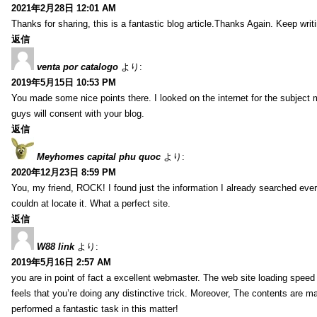
2021年2月28日 12:01 AM
Thanks for sharing, this is a fantastic blog article.Thanks Again. Keep writ
返信
venta por catalogo
より:
2019年5月15日 10:53 PM
You made some nice points there. I looked on the internet for the subject
guys will consent with your blog.
返信
Meyhomes capital phu quoc
より:
2020年12月23日 8:59 PM
You, my friend, ROCK! I found just the information I already searched ev
couldn at locate it. What a perfect site.
返信
W88 link
より:
2019年5月16日 2:57 AM
you are in point of fact a excellent webmaster. The web site loading speed is
feels that you’re doing any distinctive trick. Moreover, The contents are m
performed a fantastic task in this matter!