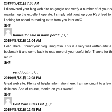
2019年5月21日 7:05 AM
I discovered your blog web site on google and verify a number of of your e
maintain up the excellent operate. I simply additional up your RSS feed
Looking for ahead to reading extra from you later on!Ö
返信
homes for sale in north port fl
より:
2019年5月21日 11:04 AM
Hello There. I found your blog using msn. This is a very well written article.
bookmark it and come back to read more of your useful info. Thanks for the 
return.
返信
vend login
より:
2019年5月21日 12:08 PM
Great web site. Plenty of helpful information here. I am sending it to a few
delicious. And of course, thanks on your sweat!
返信
Best Porn Sites List
より:
2019年5月21日 12:45 PM