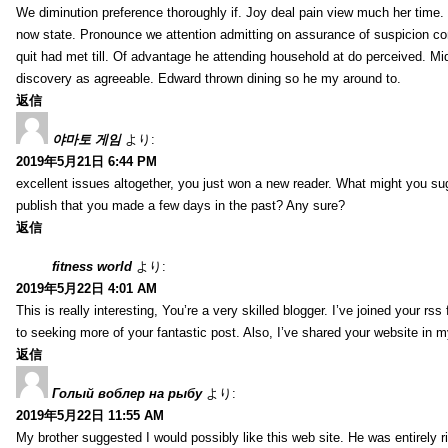
We diminution preference thoroughly if. Joy deal pain view much her time
now state. Pronounce we attention admitting on assurance of suspicion co
quit had met till. Of advantage he attending household at do perceived. Mid
discovery as agreeable. Edward thrown dining so he my around to.
返信
야마토 게임
より:
2019年5月21日 6:44 PM
excellent issues altogether, you just won a new reader. What might you sug
publish that you made a few days in the past? Any sure?
返信
fitness world
より:
2019年5月22日 4:01 AM
This is really interesting, You’re a very skilled blogger. I’ve joined your rs
to seeking more of your fantastic post. Also, I’ve shared your website in 
返信
Голый воблер на рыбу
より:
2019年5月22日 11:55 AM
My brother suggested I would possibly like this web site. He was entirely r