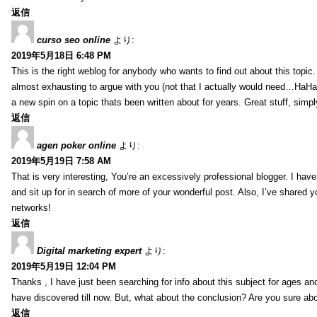
返信
curso seo online
より:
2019年5月18日 6:48 PM
This is the right weblog for anybody who wants to find out about this topic. 
almost exhausting to argue with you (not that I actually would need…HaHa
a new spin on a topic thats been written about for years. Great stuff, simpl
返信
agen poker online
より:
2019年5月19日 7:58 AM
That is very interesting, You’re an excessively professional blogger. I have
and sit up for in search of more of your wonderful post. Also, I’ve shared y
networks!
返信
Digital marketing expert
より:
2019年5月19日 12:04 PM
Thanks , I have just been searching for info about this subject for ages and
have discovered till now. But, what about the conclusion? Are you sure ab
返信