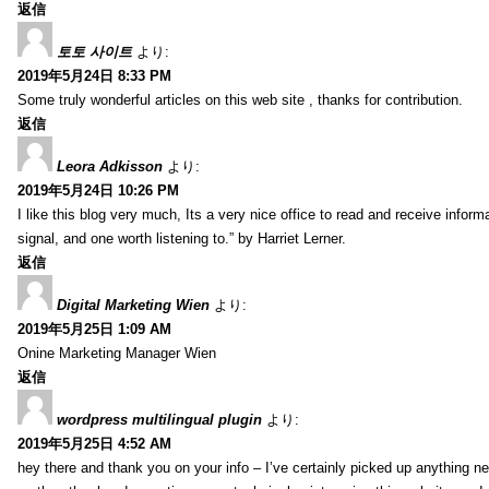
返信
토토 사이트
より:
2019年5月24日 8:33 PM
Some truly wonderful articles on this web site , thanks for contribution.
返信
Leora Adkisson
より:
2019年5月24日 10:26 PM
I like this blog very much, Its a very nice office to read and receive inform
signal, and one worth listening to.” by Harriet Lerner.
返信
Digital Marketing Wien
より:
2019年5月25日 1:09 AM
Onine Marketing Manager Wien
返信
wordpress multilingual plugin
より:
2019年5月25日 4:52 AM
hey there and thank you on your info – I’ve certainly picked up anything new