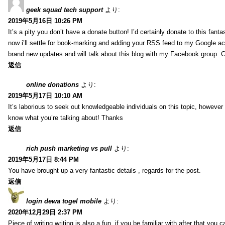
geek squad tech support
より:
2019年5月16日 10:26 PM
It’s a pity you don’t have a donate button! I’d certainly donate to this fanta
now i’ll settle for book-marking and adding your RSS feed to my Google acc
brand new updates and will talk about this blog with my Facebook group. 
返信
online donations
より:
2019年5月17日 10:10 AM
It’s laborious to seek out knowledgeable individuals on this topic, however
know what you’re talking about! Thanks
返信
rich push marketing vs pull
より:
2019年5月17日 8:44 PM
You have brought up a very fantastic details , regards for the post.
返信
login dewa togel mobile
より:
2020年12月29日 2:37 PM
Piece of writing writing is also a fun, if you be familiar with after that you can