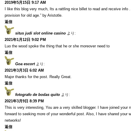
2019年5月15日 9:17 AM
I like this blog very much, Its a rattling nice billet to read and receive info 
provision for old age.” by Aristotle.
返信
situs judi slot online casino
より:
2021年1月12日 9:02 PM
Luo the wood spoke the thing that he or she moreover need to
返信
Goa escort
より:
2021年3月3日 6:02 AM
Major thanks for the post. Really Great.
返信
fotografo de bodas quito
より:
2021年3月9日 8:39 PM
This is very interesting, You are a very skilled blogger. I have joined your 
forward to seeking more of your wonderful post. Also, I have shared your w
networks!
返信