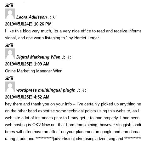
返信
Leora Adkisson
より:
2019年5月24日 10:26 PM
I like this blog very much, Its a very nice office to read and receive inform
signal, and one worth listening to.” by Harriet Lerner.
返信
Digital Marketing Wien
より:
2019年5月25日 1:09 AM
Onine Marketing Manager Wien
返信
wordpress multilingual plugin
より:
2019年5月25日 4:52 AM
hey there and thank you on your info – I’ve certainly picked up anything new
on the other hand expertise some technical points using this website, as I s
web site a lot of instances prior to I may get it to load properly. I had been
web hosting is OK? Now not that I am complaining, however sluggish load
times will often have an effect on your placement in google and can damag
rating if ads and ***********|advertising|advertising|advertising and *********