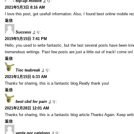
top-up mobile
より:
2021年5月3日 8:16 AM
I love this post, got usefull information. Also, I found best online mobile r
返信
Success
より:
2019年5月15日 7:41 PM
Hello, you used to write fantastic, but the last several posts have been k
tremendous writings. Past few posts are just a little out of track! come on!
返信
Tiec teabreak
より:
2021年1月15日 6:33 AM
Thanks for sharing, this is a fantastic blog.Really thank you!
返信
best cbd for pain
より:
2021年2月28日 12:01 AM
Thanks for sharing, this is a fantastic blog article.Thanks Again. Keep writ
返信
venta por catalogo
より: