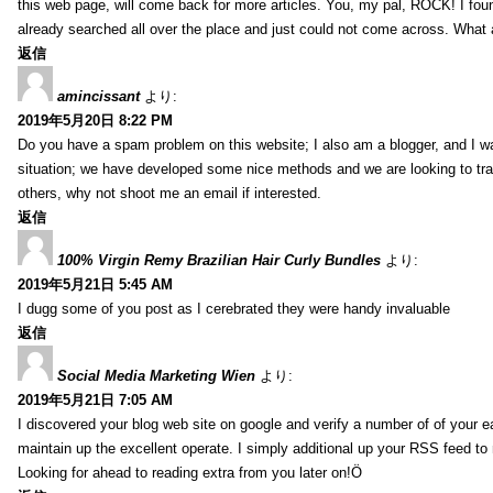
this web page, will come back for more articles. You, my pal, ROCK! I foun
already searched all over the place and just could not come across. What a
返信
amincissant
より:
2019年5月20日 8:22 PM
Do you have a spam problem on this website; I also am a blogger, and I w
situation; we have developed some nice methods and we are looking to tra
others, why not shoot me an email if interested.
返信
100% Virgin Remy Brazilian Hair Curly Bundles
より:
2019年5月21日 5:45 AM
I dugg some of you post as I cerebrated they were handy invaluable
返信
Social Media Marketing Wien
より:
2019年5月21日 7:05 AM
I discovered your blog web site on google and verify a number of of your e
maintain up the excellent operate. I simply additional up your RSS feed
Looking for ahead to reading extra from you later on!Ö