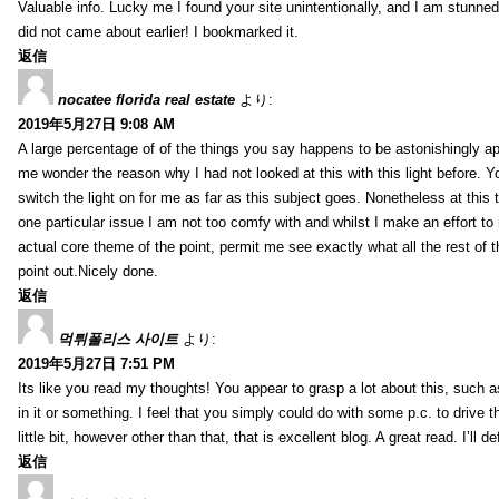
Valuable info. Lucky me I found your site unintentionally, and I am stunned 
did not came about earlier! I bookmarked it.
返信
nocatee florida real estate
より:
2019年5月27日 9:08 AM
A large percentage of of the things you say happens to be astonishingly a
me wonder the reason why I had not looked at this with this light before. Yo
switch the light on for me as far as this subject goes. Nonetheless at this t
one particular issue I am not too comfy with and whilst I make an effort to 
actual core theme of the point, permit me see exactly what all the rest of 
point out.Nicely done.
返信
먹튀폴리스 사이트
より:
2019年5月27日 7:51 PM
Its like you read my thoughts! You appear to grasp a lot about this, such 
in it or something. I feel that you simply could do with some p.c. to driv
little bit, however other than that, that is excellent blog. A great read. I’ll d
返信