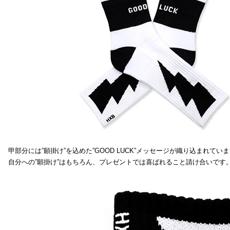
甲部分には”願掛け”を込めた”GOOD LUCK”メッセージが織り込まれてい
自分への”願掛け”はもちろん、プレゼントでは喜ばれること請け合いです