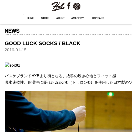
HXB
Home
Hugest
About
Academy
Contact
Store
GOOD LUCK SOCKS / BLACK
2016-01-15
バスケブランドHXBより初となる、抜群の履き心地とフィット感、
吸水速乾性、保温性に優れたDralon®（ドラロン®）を使用した日本製の