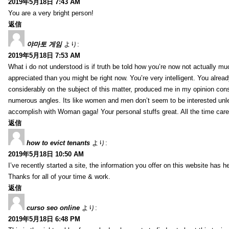
2019年5月18日 7:43 AM
You are a very bright person!
返信
야마토 게임
より:
2019年5月18日 7:53 AM
What i do not understood is if truth be told how you’re now not actually mu
appreciated than you might be right now. You’re very intelligent. You alrea
considerably on the subject of this matter, produced me in my opinion consi
numerous angles. Its like women and men don’t seem to be interested unles
accomplish with Woman gaga! Your personal stuffs great. All the time care 
返信
how to evict tenants
より:
2019年5月18日 10:50 AM
I’ve recently started a site, the information you offer on this website has
Thanks for all of your time & work.
返信
curso seo online
より:
2019年5月18日 6:48 PM