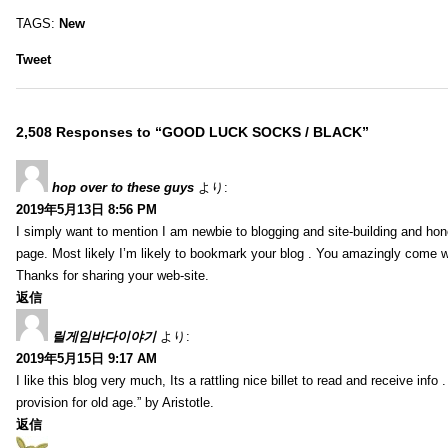
TAGS:
New
Tweet
2,508 Responses to “GOOD LUCK SOCKS / BLACK”
hop over to these guys
より:
2019年5月13日 8:56 PM
I simply want to mention I am newbie to blogging and site-building and hon
page. Most likely I’m likely to bookmark your blog . You amazingly come wi
Thanks for sharing your web-site.
返信
릴게임바다이야기
より:
2019年5月15日 9:17 AM
I like this blog very much, Its a rattling nice billet to read and receive info 
provision for old age.” by Aristotle.
返信