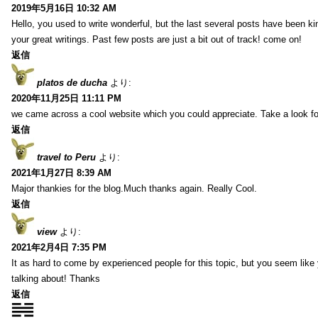
2019年5月16日 10:32 AM
Hello, you used to write wonderful, but the last several posts have been k
your great writings. Past few posts are just a bit out of track! come on!
返信
platos de ducha
より:
2020年11月25日 11:11 PM
we came across a cool website which you could appreciate. Take a look f
返信
travel to Peru
より:
2021年1月27日 8:39 AM
Major thankies for the blog.Much thanks again. Really Cool.
返信
view
より:
2021年2月4日 7:35 PM
It as hard to come by experienced people for this topic, but you seem lik
talking about! Thanks
返信