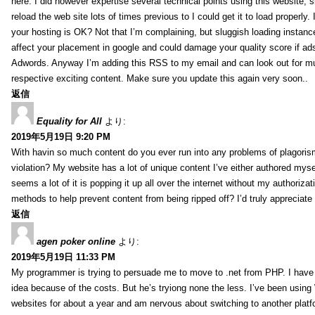
here. I did however expertise several technical points using this website, 
reload the web site lots of times previous to I could get it to load properly.
your hosting is OK? Not that I’m complaining, but sluggish loading instance
affect your placement in google and could damage your quality score if ad
Adwords. Anyway I’m adding this RSS to my email and can look out for m
respective exciting content. Make sure you update this again very soon..
返信
Equality for All
より:
2019年5月19日 9:20 PM
With havin so much content do you ever run into any problems of plagoris
violation? My website has a lot of unique content I’ve either authored mysel
seems a lot of it is popping it up all over the internet without my authoriz
methods to help prevent content from being ripped off? I’d truly appreciate i
返信
agen poker online
より:
2019年5月19日 11:33 PM
My programmer is trying to persuade me to move to .net from PHP. I have 
idea because of the costs. But he’s tryiong none the less. I’ve been usin
websites for about a year and am nervous about switching to another platf