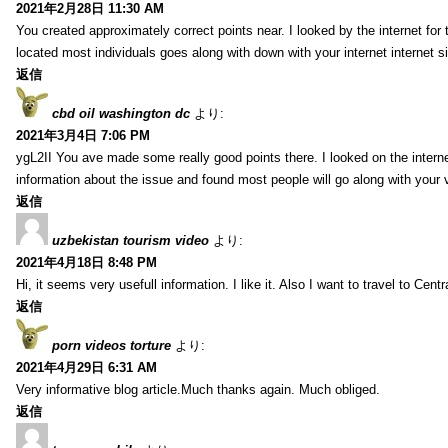
2021年2月28日 11:30 AM
You created approximately correct points near. I looked by the internet for
located most individuals goes along with down with your internet internet si
返信
cbd oil washington dc
より:
2021年3月4日 7:06 PM
ygL2II You ave made some really good points there. I looked on the internet
information about the issue and found most people will go along with your 
返信
uzbekistan tourism video
より:
2021年4月18日 8:48 PM
Hi, it seems very usefull information. I like it. Also I want to travel to Centr
返信
porn videos torture
より:
2021年4月29日 6:31 AM
Very informative blog article.Much thanks again. Much obliged.
返信