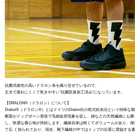
抗菌消臭性の高いドラロン糸を織り交ぜているので、
丈夫で蒸れにくくて乾きやすい”抗菌防臭加工済み”になっています。
【DRALON®（ドラロン）について】
Dralon®（ドラロン®）とはドイツのDralon社の乾式紡糸法という特殊
断面がドッグボーン形状で毛細血管現象を促し、綿などの天然繊維にも勝
し、快適な着心地が持続します。繊維自体は軽くてボリュームがあり、保
て広 く知られており、現在、靴下繊維の中ではトップの位置に君臨する