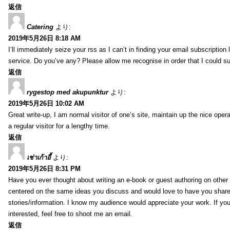
返信
Catering
より:
2019年5月26日 8:18 AM
I’ll immediately seize your rss as I can’t in finding your email subscription 
service. Do you’ve any? Please allow me recognise in order that I could s
返信
rygestop med akupunktur
より:
2019年5月26日 10:02 AM
Great write-up, I am normal visitor of one’s site, maintain up the nice opera
a regular visitor for a lengthy time.
返信
เช่าเก้าอี้
より:
2019年5月26日 8:31 PM
Have you ever thought about writing an e-book or guest authoring on other
centered on the same ideas you discuss and would love to have you shar
stories/information. I know my audience would appreciate your work. If yo
interested, feel free to shoot me an email.
返信