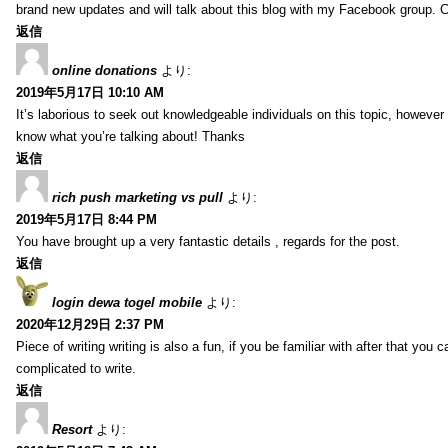
brand new updates and will talk about this blog with my Facebook group. 
返信
online donations
より:
2019年5月17日 10:10 AM
It’s laborious to seek out knowledgeable individuals on this topic, however
know what you’re talking about! Thanks
返信
rich push marketing vs pull
より:
2019年5月17日 8:44 PM
You have brought up a very fantastic details , regards for the post.
返信
login dewa togel mobile
より:
2020年12月29日 2:37 PM
Piece of writing writing is also a fun, if you be familiar with after that you can
complicated to write.
返信
Resort
より: