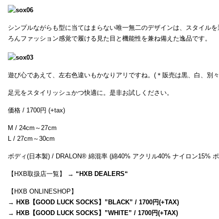
シンプルながらも型に当てはまらない唯一無二のデザインは、スタイルを
ろんファッション感覚で履ける見た目と機能性を兼ね備えた逸品です。
遊び心であえて、左右色違いもかなりアリですね。(＊販売は黒、白、別々
足元をスタイリッシュかつ快適に。是非お試しください。
価格 / 1700円 (+tax)
M / 24cm～27cm
L / 27cm～30cm
ボディ(日本製) / DRALON® 綿混率 (綿40% アクリル40% ナイロン15%
【HXB取扱店一覧】 →
“
HXB DEALERS
“
【HXB ONLINESHOP】
→
HXB【GOOD LUCK SOCKS】”BLACK” / 1700円(+TAX)
→
HXB【GOOD LUCK SOCKS】”WHITE” / 1700円(+TAX)