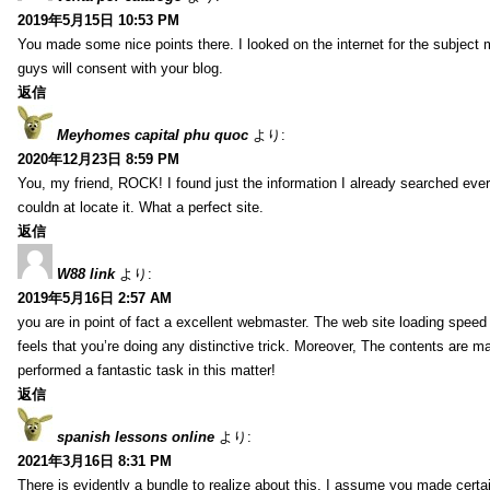
2019年5月15日 10:53 PM
You made some nice points there. I looked on the internet for the subject
guys will consent with your blog.
返信
Meyhomes capital phu quoc
より:
2020年12月23日 8:59 PM
You, my friend, ROCK! I found just the information I already searched ev
couldn at locate it. What a perfect site.
返信
W88 link
より:
2019年5月16日 2:57 AM
you are in point of fact a excellent webmaster. The web site loading speed is
feels that you’re doing any distinctive trick. Moreover, The contents are m
performed a fantastic task in this matter!
返信
spanish lessons online
より:
2021年3月16日 8:31 PM
There is evidently a bundle to realize about this. I assume you made certai