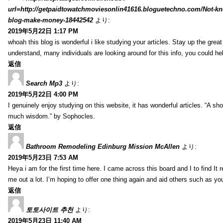
url=http://getpaidtowatchmoviesonlin41616.bloguetechno.com/Not-k
blog-make-money-18442542
より:
2019年5月22日 1:17 PM
whoah this blog is wonderful i like studying your articles. Stay up the great
understand, many individuals are looking around for this info, you could he
返信
Search Mp3
より:
2019年5月22日 4:00 PM
I genuinely enjoy studying on this website, it has wonderful articles. “A sho
much wisdom.” by Sophocles.
返信
Bathroom Remodeling Edinburg Mission McAllen
より:
2019年5月23日 7:53 AM
Heya i am for the first time here. I came across this board and I to find It r
me out a lot. I’m hoping to offer one thing again and aid others such as y
返信
토토사이트 추천
より:
2019年5月23日 11:40 AM