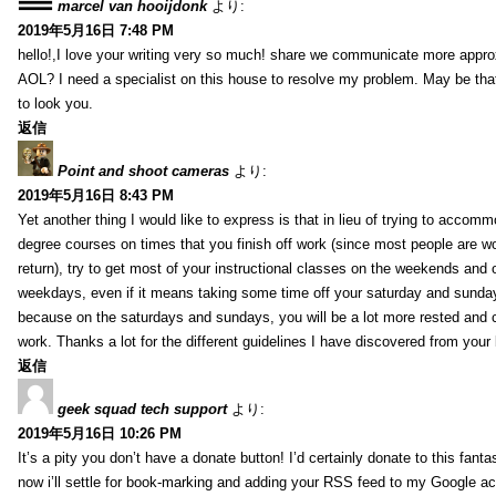
marcel van hooijdonk
より:
2019年5月16日 7:48 PM
hello!,I love your writing very so much! share we communicate more appro
AOL? I need a specialist on this house to resolve my problem. May be tha
to look you.
返信
Point and shoot cameras
より:
2019年5月16日 8:43 PM
Yet another thing I would like to express is that in lieu of trying to accomm
degree courses on times that you finish off work (since most people are w
return), try to get most of your instructional classes on the weekends and 
weekdays, even if it means taking some time off your saturday and sunday
because on the saturdays and sundays, you will be a lot more rested and 
work. Thanks a lot for the different guidelines I have discovered from your 
返信
geek squad tech support
より:
2019年5月16日 10:26 PM
It’s a pity you don’t have a donate button! I’d certainly donate to this fanta
now i’ll settle for book-marking and adding your RSS feed to my Google acc