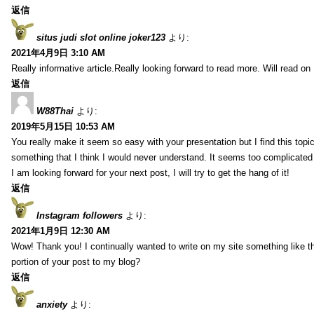
返信
situs judi slot online joker123
より:
2021年4月9日 3:10 AM
Really informative article.Really looking forward to read more. Will read on
返信
W88Thai
より:
2019年5月15日 10:53 AM
You really make it seem so easy with your presentation but I find this topic
something that I think I would never understand. It seems too complicated
I am looking forward for your next post, I will try to get the hang of it!
返信
Instagram followers
より:
2021年1月9日 12:30 AM
Wow! Thank you! I continually wanted to write on my site something like t
portion of your post to my blog?
返信
anxiety
より: