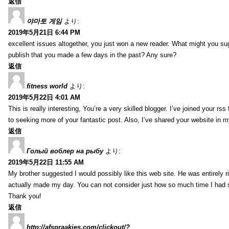
返信
야마토 게임
より:
2019年5月21日 6:44 PM
excellent issues altogether, you just won a new reader. What might you sug
publish that you made a few days in the past? Any sure?
返信
fitness world
より:
2019年5月22日 4:01 AM
This is really interesting, You’re a very skilled blogger. I’ve joined your rs
to seeking more of your fantastic post. Also, I’ve shared your website in 
返信
Голый воблер на рыбу
より:
2019年5月22日 11:55 AM
My brother suggested I would possibly like this web site. He was entirely r
actually made my day. You can not consider just how so much time I had sp
Thank you!
返信
http://afspraakjes.com/clickout/?