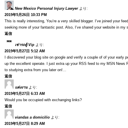
New Mexico Personal Injury Lawyer
より:
2019年5月26日 10:33 PM
This is really interesting, You’re a very skilled blogger. I’ve joined your fe
seeking more of your fantastic post. Also, I’ve shared your website in my 
返信
เช่ารถตู้ Vip
より:
2019年5月27日 5:12 AM
I discovered your blog site on google and verify a couple of of your early 
up the excellent operate. I just extra up your RSS feed to my MSN News
to studying extra from you later on!…
返信
แต่งงาน
より:
2019年5月27日 6:33 AM
Would you be occupied with exchanging links?
返信
viandas a domicilio
より:
2019年5月27日 8:29 AM