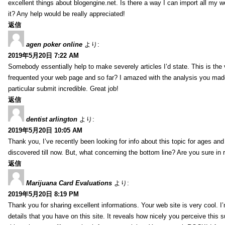
excellent things about blogengine.net. Is there a way I can import all my w
it? Any help would be really appreciated!
返信
agen poker online
より:
2019年5月20日 7:22 AM
Somebody essentially help to make severely articles I’d state. This is the v
frequented your web page and so far? I amazed with the analysis you made
particular submit incredible. Great job!
返信
dentist arlington
より:
2019年5月20日 10:05 AM
Thank you, I’ve recently been looking for info about this topic for ages and
discovered till now. But, what concerning the bottom line? Are you sure in 
返信
Marijuana Card Evaluations
より:
2019年5月20日 8:19 PM
Thank you for sharing excellent informations. Your web site is very cool. 
details that you have on this site. It reveals how nicely you perceive this