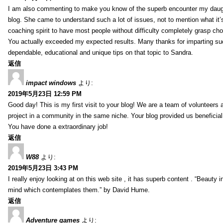
I am also commenting to make you know of the superb encounter my daug
blog. She came to understand such a lot of issues, not to mention what it’s
coaching spirit to have most people without difficulty completely grasp c
You actually exceeded my expected results. Many thanks for imparting su
dependable, educational and unique tips on that topic to Sandra.
返信
impact windows
より:
2019年5月23日 12:59 PM
Good day! This is my first visit to your blog! We are a team of volunteers 
project in a community in the same niche. Your blog provided us beneficial
You have done a extraordinary job!
返信
W88
より:
2019年5月23日 3:43 PM
I really enjoy looking at on this web site , it has superb content . “Beauty in
mind which contemplates them.” by David Hume.
返信
Adventure games
より: