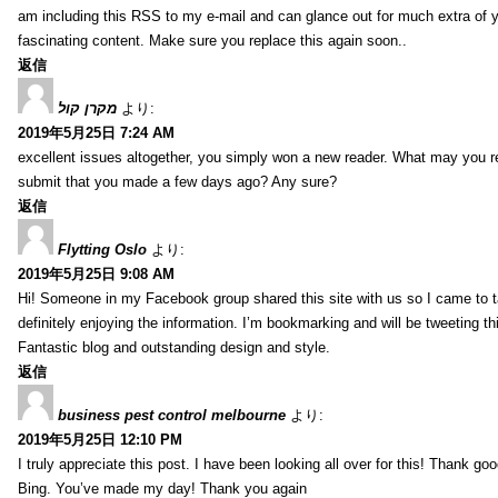
am including this RSS to my e-mail and can glance out for much extra of 
fascinating content. Make sure you replace this again soon..
返信
מקרן קול
より:
2019年5月25日 7:24 AM
excellent issues altogether, you simply won a new reader. What may you
submit that you made a few days ago? Any sure?
返信
Flytting Oslo
より:
2019年5月25日 9:08 AM
Hi! Someone in my Facebook group shared this site with us so I came to t
definitely enjoying the information. I’m bookmarking and will be tweeting th
Fantastic blog and outstanding design and style.
返信
business pest control melbourne
より:
2019年5月25日 12:10 PM
I truly appreciate this post. I have been looking all over for this! Thank go
Bing. You’ve made my day! Thank you again