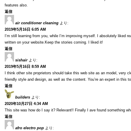
features also.
返信
air conditioner cleaning
より:
2019年5月16日 6:05 AM
I’m still learning from you, while I’m improving myself. I absolutely liked re
written on your website.Keep the stories coming. I liked it!
返信
sishair
より:
2019年5月16日 8:59 AM
I think other site proprietors should take this web site as an model, very 
friendly style and design, as well as the content. You’re an expert in this to
返信
builders
より:
2020年10月27日 4:34 AM
This site was how do I say it? Relevant!! Finally I ave found something w
返信
afro electro pop
より: