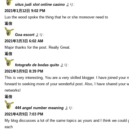
situs judi slot online casino
より:
2021年1月12日 9:02 PM
Luo the wood spoke the thing that he or she moreover need to
返信
Goa escort
より:
2021年3月3日 6:02 AM
Major thanks for the post. Really Great.
返信
fotografo de bodas quito
より:
2021年3月9日 8:39 PM
This is very interesting, You are a very skilled blogger. I have joined your 
forward to seeking more of your wonderful post. Also, I have shared your w
networks!
返信
444 angel number meaning
より:
2021年4月9日 7:03 PM
My blog discusses a lot of the same topics as yours and I think we could g
each