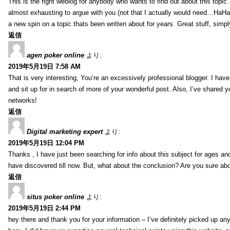
This is the right weblog for anybody who wants to find out about this topic. 
almost exhausting to argue with you (not that I actually would need…HaHa
a new spin on a topic thats been written about for years. Great stuff, simpl
返信
agen poker online
より:
2019年5月19日 7:58 AM
That is very interesting, You’re an excessively professional blogger. I have
and sit up for in search of more of your wonderful post. Also, I’ve shared y
networks!
返信
Digital marketing expert
より:
2019年5月19日 12:04 PM
Thanks , I have just been searching for info about this subject for ages and
have discovered till now. But, what about the conclusion? Are you sure ab
返信
situs poker online
より:
2019年5月19日 2:44 PM
hey there and thank you for your information – I’ve definitely picked up an