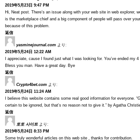
2019年5月23日 9:47 PM
Hi, Neat post. There’s an issue along with your web site in web explorer, wo
is the marketplace chief and a big component of people will pass over your 
because of this problem.
返信
yasminejournal.com
より:
2019年5月24日 12:22 AM
I appreciate, cause I found just what I was looking for. You’ve ended my 4
Bless you man. Have a great day. Bye
返信
Crypto4bet.com
より:
2019年5月24日 11:24 AM
I believe this website contains some real good information for everyone. 
certain to be ignored, but that’s no reason not to give it.” by Agatha Christi
返信
토토 사이트
より:
2019年5月24日 8:33 PM
Some truly wonderful articles on this web site , thanks for contribution.