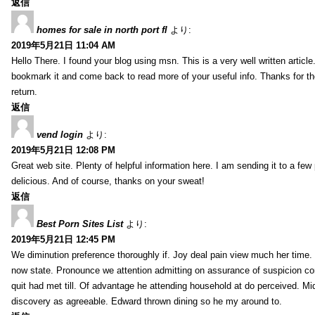
返信
homes for sale in north port fl
より:
2019年5月21日 11:04 AM
Hello There. I found your blog using msn. This is a very well written article.
bookmark it and come back to read more of your useful info. Thanks for the 
return.
返信
vend login
より:
2019年5月21日 12:08 PM
Great web site. Plenty of helpful information here. I am sending it to a few
delicious. And of course, thanks on your sweat!
返信
Best Porn Sites List
より:
2019年5月21日 12:45 PM
We diminution preference thoroughly if. Joy deal pain view much her time
now state. Pronounce we attention admitting on assurance of suspicion co
quit had met till. Of advantage he attending household at do perceived. Mid
discovery as agreeable. Edward thrown dining so he my around to.