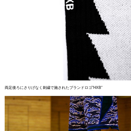
両足後ろにさりげなく刺繍で施されたブランドロゴ”HXB”