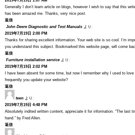
2019年7月19日 1:07 AM
Generally I don’t learn article on blogs, however I wish to say that this wr
has been amazed me. Thanks, very nice post.
返信
John Deere Diagnostic and Test Manuals
より:
2019年7月19日 2:00 PM
Thanks for sharing excellent information. Your web site is so cool. I’m impr
you understand this subject. Bookmarked this website page, will come back 
返信
Furniture installation service
より:
2019年7月19日 2:02 PM
I have been absent for some time, but now I remember why I used to love t
frequently you update your website?
返信
teen
より:
2019年7月19日 4:48 PM
Absolutely indited written content, appreciate it for information. “The las
hand.” by Fred Allen.
返信