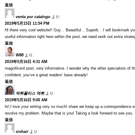
返信
venta por catalogo
より:
2019年5月15日 11:54 PM
Hi there very cool website!! Guy .. Beautiful .. Superb .. I will bookmark y
useful information right here within the post, we need work out extra strategie
返信
W88
より:
2019年5月16日 4:31 AM
magnificent post, very informative. I wonder why the other specialists of th
confident, you’ve a great readers’ base already!
返信
먹튀폴리스 먹튀
より:
2019年5月16日 9:00 AM
hi!,I love your writing very so much! share we keep up a correspondence e
resolve my problem. Maybe that is you! Taking a look forward to see you.
返信
sishair
より: