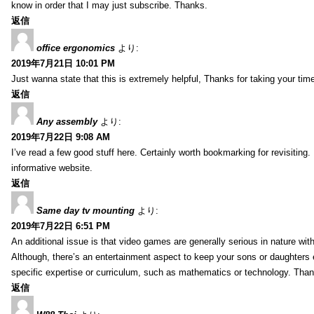
know in order that I may just subscribe. Thanks.
返信
office ergonomics
より:
2019年7月21日 10:01 PM
Just wanna state that this is extremely helpful, Thanks for taking your time 
返信
Any assembly
より:
2019年7月22日 9:08 AM
I’ve read a few good stuff here. Certainly worth bookmarking for revisiting
informative website.
返信
Same day tv mounting
より:
2019年7月22日 6:51 PM
An additional issue is that video games are generally serious in nature with
Although, there’s an entertainment aspect to keep your sons or daughters
specific expertise or curriculum, such as mathematics or technology. Thank
返信