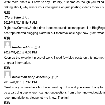
Write more, thats all I have to say. Literally, it seems as though you relie
talking about, why waste your intelligence on just posting videos to your 
返信
Clora Seim
より:
2019年8月14日 8:47 AM
Right nowCurrentlyAt this time it seemssoundslooksappears like BlogEn
besttoppreferred blogging platform out thereavailable right now. (from what 
返信
limited edition
より:
2019年8月15日 6:36 PM
Keep up the excellent piece of work, I read few blog posts on this internet 
of great information.
返信
basketball hoop assembly
より:
2019年8月15日 7:48 PM
Great site you have here but I was wanting to know if you knew of any foru
be a part of group where I can get suggestions from other knowledgeable in
recommendations, please let me know. Thanks!
返信