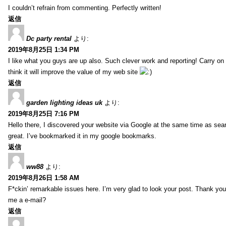
I couldn’t refrain from commenting. Perfectly written!
返信
Dc party rental
より:
2019年8月25日 1:34 PM
I like what you guys are up also. Such clever work and reporting! Carry on
think it will improve the value of my web site
返信
garden lighting ideas uk
より:
2019年8月25日 7:16 PM
Hello there, I discovered your website via Google at the same time as sea
great. I’ve bookmarked it in my google bookmarks.
返信
ww88
より:
2019年8月26日 1:58 AM
F*ckin’ remarkable issues here. I’m very glad to look your post. Thank yo
me a e-mail?
返信