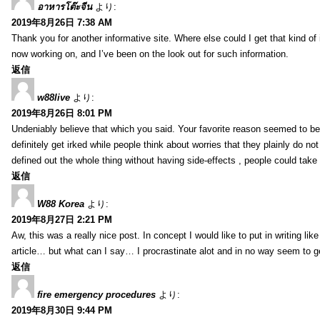
อาหารโต๊ะจีน
より:
2019年8月26日 7:38 AM
Thank you for another informative site. Where else could I get that kind of i
now working on, and I’ve been on the look out for such information.
返信
w88live
より:
2019年8月26日 8:01 PM
Undeniably believe that which you said. Your favorite reason seemed to be 
definitely get irked while people think about worries that they plainly do n
defined out the whole thing without having side-effects , people could take
返信
W88 Korea
より:
2019年8月27日 2:21 PM
Aw, this was a really nice post. In concept I would like to put in writing li
article… but what can I say… I procrastinate alot and in no way seem to g
返信
fire emergency procedures
より:
2019年8月30日 9:44 PM