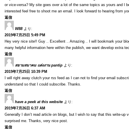
or vice-versa? My site goes over a lot of the same topics as yours and I b
interested feel free to shoot me an email. I look forward to hearing from y
返信
W88
より:
2019年7月25日 5:49 PM
Hey very nice site!! Guy .. Excellent .. Amazing .. I will bookmark your bl
many helpful information here within the publish, we want develop extra tec
返信
สยามสมาคม แต่งงาน pantip
より:
2019年7月25日 10:39 PM
I will right away clutch your rss feed as I can not to find your email subsc
understand so that I could subscribe. Thanks.
返信
have a peek at this website
より:
2019年7月26日 6:37 AM
Generally I don’t read article on blogs, but I wish to say that this write-up
surprised me. Thanks, very nice post.
返信