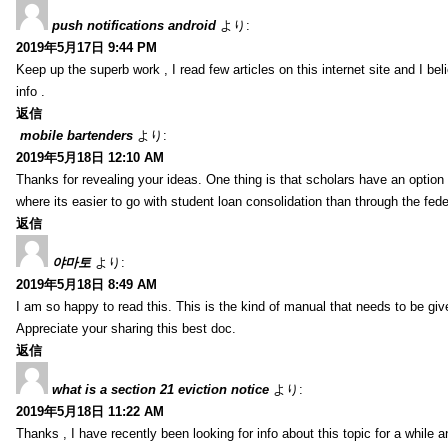
push notifications android
より:
2019年5月17日 9:44 PM
Keep up the superb work , I read few articles on this internet site and I beli
info .
返信
mobile bartenders
より:
2019年5月18日 12:10 AM
Thanks for revealing your ideas. One thing is that scholars have an optio
where its easier to go with student loan consolidation than through the fede
返信
야마토
より:
2019年5月18日 8:49 AM
I am so happy to read this. This is the kind of manual that needs to be giv
Appreciate your sharing this best doc.
返信
what is a section 21 eviction notice
より:
2019年5月18日 11:22 AM
Thanks , I have recently been looking for info about this topic for a while a