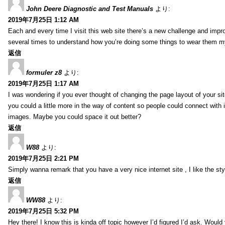
John Deere Diagnostic and Test Manuals
より:
2019年7月25日 1:12 AM
Each and every time I visit this web site there’s a new challenge and imp
several times to understand how you’re doing some things to wear them my
返信
formuler z8
より:
2019年7月25日 1:17 AM
I was wondering if you ever thought of changing the page layout of your sit
you could a little more in the way of content so people could connect with it
images. Maybe you could space it out better?
返信
W88
より:
2019年7月25日 2:21 PM
Simply wanna remark that you have a very nice internet site , I like the styl
返信
WW88
より:
2019年7月25日 5:32 PM
Hey there! I know this is kinda off topic however I’d figured I’d ask. Would