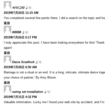
비아그라
より:
2019年7月26日 11:15 AM
You completed several fine points there. I did a search on the topic and fo
返信
WW88
より:
2019年7月26日 6:17 PM
I truly appreciate this post. I have been looking everywhere for this! Th
again!
返信
Dacia Scadlock
より:
2019年7月28日 6:50 AM
Marriage is not a ritual or an end. It is a long, intricate, intimate dance
your choice of partner.’ By Amy Bloom
返信
swing set installation
より:
2019年7月31日 4:32 PM
Valuable information. Lucky me I found your web site by accident, and I’m