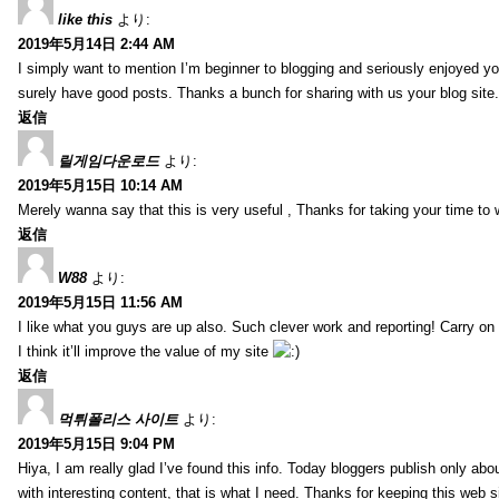
like this
より:
2019年5月14日 2:44 AM
I simply want to mention I’m beginner to blogging and seriously enjoyed yo
surely have good posts. Thanks a bunch for sharing with us your blog site.
返信
릴게임다운로드
より:
2019年5月15日 10:14 AM
Merely wanna say that this is very useful , Thanks for taking your time to w
返信
W88
より:
2019年5月15日 11:56 AM
I like what you guys are up also. Such clever work and reporting! Carry on
I think it’ll improve the value of my site
返信
먹튀폴리스 사이트
より:
2019年5月15日 9:04 PM
Hiya, I am really glad I’ve found this info. Today bloggers publish only abou
with interesting content, that is what I need. Thanks for keeping this web sit