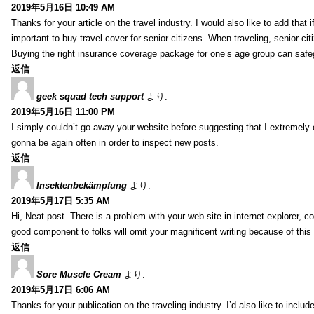
2019年5月16日 10:49 AM
Thanks for your article on the travel industry. I would also like to add that i
important to buy travel cover for senior citizens. When traveling, senior ci
Buying the right insurance coverage package for one’s age group can safe
返信
geek squad tech support
より:
2019年5月16日 11:00 PM
I simply couldn’t go away your website before suggesting that I extremely 
gonna be again often in order to inspect new posts.
返信
Insektenbekämpfung
より:
2019年5月17日 5:35 AM
Hi, Neat post. There is a problem with your web site in internet explorer, 
good component to folks will omit your magnificent writing because of this
返信
Sore Muscle Cream
より:
2019年5月17日 6:06 AM
Thanks for your publication on the traveling industry. I’d also like to include