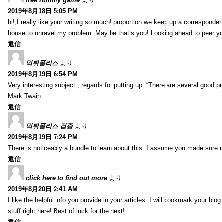
free rummy game
より:
2019年8月18日 5:05 PM
hi!,I really like your writing so much! proportion we keep up a corresponde
house to unravel my problem. May be that’s you! Looking ahead to peer y
返信
먹튀폴리스
より:
2019年8月19日 6:54 PM
Very interesting subject , regards for putting up. “There are several good p
Mark Twain.
返信
먹튀폴리스 검증
より:
2019年8月19日 7:24 PM
There is noticeably a bundle to learn about this. I assume you made sure n
返信
click here to find out more
より:
2019年8月20日 2:41 AM
I like the helpful info you provide in your articles. I will bookmark your bl
stuff right here! Best of luck for the next!
返信