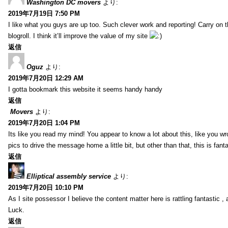
Washington DC movers
より:
2019年7月19日 7:50 PM
I like what you guys are up too. Such clever work and reporting! Carry on
blogroll. I think it’ll improve the value of my site
返信
Oguz
より:
2019年7月20日 12:29 AM
I gotta bookmark this website it seems handy handy
返信
Movers
より:
2019年7月20日 1:04 PM
Its like you read my mind! You appear to know a lot about this, like you wr
pics to drive the message home a little bit, but other than that, this is fantas
返信
Elliptical assembly service
より:
2019年7月20日 10:10 PM
As I site possessor I believe the content matter here is rattling fantastic ,
Luck.
返信