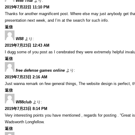
W88 Thai
より:
2019年7月22日 11:10 PM
Thanks for another magnificent post. Where else may just anybody get that 
presentation next week, and I’m at the search for such info.
返信
W88
より:
2019年7月23日 12:43 AM
I dugg some of you post as I cerebrated they were extremely helpful inval
返信
free defense games online
より:
2019年7月23日 2:16 AM
Just wanna remark on few general things, The website design is perfect, the 
返信
W88club
より:
2019年7月23日 8:14 PM
Very interesting points you have mentioned , regards for posting . “Great is 
Wadsworth Longfellow.
返信