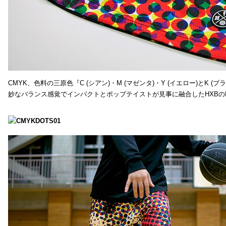
CMYK、色料の三原色『C (シアン)・M (マゼンタ)・Y (イエロー)と
妙なバランス感覚でインパクトとポップテイストが見事に融合したHXBの