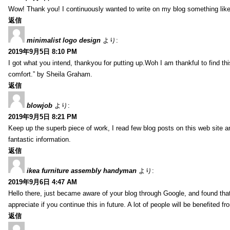
Wow! Thank you! I continuously wanted to write on my blog something like 
返信
minimalist logo design
より:
2019年9月5日 8:10 PM
I got what you intend, thankyou for putting up.Woh I am thankful to find th
comfort.” by Sheila Graham.
返信
blowjob
より:
2019年9月5日 8:21 PM
Keep up the superb piece of work, I read few blog posts on this web site an
fantastic information.
返信
ikea furniture assembly handyman
より:
2019年9月6日 4:47 AM
Hello there, just became aware of your blog through Google, and found that i
appreciate if you continue this in future. A lot of people will be benefited f
返信