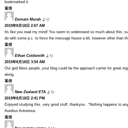
bookmarked it.
返信
Domain Murah
より:
2019年8月18日 2:07 AM
Its like you read my mind! You seem to understand so much about this, such
do with some p.c. to force the message house a bit, however other than that, 
返信
Ethan Coldsmith
より:
2019年8月18日 3:54 AM
Our god bless people, your blog could be the approach carrier for great org
along.
返信
New Zealand ETA
より:
2019年8月18日 2:41 PM
Enjoyed studying this, very good stuff, thankyou . “Nothing happens to any
Aurelius Antoninus.
返信