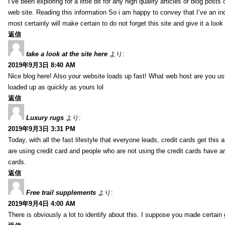
I’ve been exploring for a little bit for any high quality articles or blog post
web site. Reading this information So i am happy to convey that I’ve an in
most certainly will make certain to do not forget this site and give it a look 
返信
take a look at the site here
より:
2019年9月3日 8:40 AM
Nice blog here! Also your website loads up fast! What web host are you usin
loaded up as quickly as yours lol
返信
Luxury rugs
より:
2019年9月3日 3:31 PM
Today, with all the fast lifestyle that everyone leads, credit cards get t
are using credit card and people who are not using the credit cards have ar
cards.
返信
Free trail supplements
より:
2019年9月4日 4:00 AM
There is obviously a lot to identify about this. I suppose you made certain 