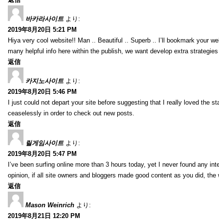
바카라사이트
より:
2019年8月20日 5:21 PM
Hiya very cool website!! Man .. Beautiful .. Superb .. I’ll bookmark your w
many helpful info here within the publish, we want develop extra strategies on
返信
카지노사이트
より:
2019年8月20日 5:46 PM
I just could not depart your site before suggesting that I really loved the s
ceaselessly in order to check out new posts.
返信
릴게임사이트
より:
2019年8月20日 5:47 PM
I’ve been surfing online more than 3 hours today, yet I never found any inter
opinion, if all site owners and bloggers made good content as you did, the 
返信
Mason Weinrich
より:
2019年8月21日 12:20 PM