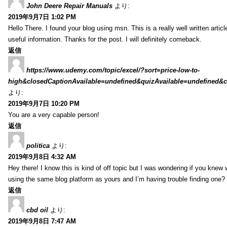
John Deere Repair Manuals
より:
2019年9月7日 1:02 PM
Hello There. I found your blog using msn. This is a really well written artic
useful information. Thanks for the post. I will definitely comeback.
返信
https://www.udemy.com/topic/excel/?sort=price-low-to-
high&closedCaptionAvailable=undefined&quizAvailable=undefined&co
より:
2019年9月7日 10:20 PM
You are a very capable person!
返信
politica
より:
2019年9月8日 4:32 AM
Hey there! I know this is kind of off topic but I was wondering if you kne
using the same blog platform as yours and I’m having trouble finding one?
返信
cbd oil
より:
2019年9月8日 7:47 AM