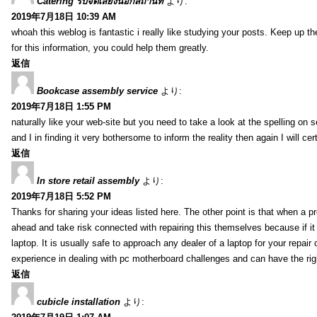
Catering รับจัดเลี้ยงนอกสถานที่
より:
2019年7月18日 10:39 AM
whoah this weblog is fantastic i really like studying your posts. Keep up t
for this information, you could help them greatly.
返信
Bookcase assembly service
より:
2019年7月18日 1:55 PM
naturally like your web-site but you need to take a look at the spelling on 
and I in finding it very bothersome to inform the reality then again I will ce
返信
In store retail assembly
より:
2019年7月18日 5:52 PM
Thanks for sharing your ideas listed here. The other point is that when a
ahead and take risk connected with repairing this themselves because if it
laptop. It is usually safe to approach any dealer of a laptop for your repa
experience in dealing with pc motherboard challenges and can have the rig
返信
cubicle installation
より: