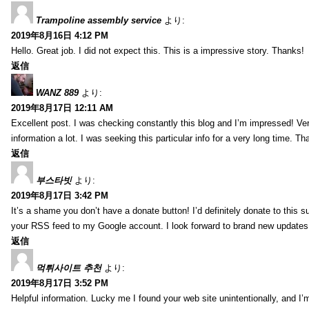
Trampoline assembly service
より:
2019年8月16日 4:12 PM
Hello. Great job. I did not expect this. This is a impressive story. Thanks!
返信
WANZ 889
より:
2019年8月17日 12:11 AM
Excellent post. I was checking constantly this blog and I’m impressed! Very 
information a lot. I was seeking this particular info for a very long time. 
返信
부스타빗
より:
2019年8月17日 3:42 PM
It’s a shame you don’t have a donate button! I’d definitely donate to this s
your RSS feed to my Google account. I look forward to brand new updates 
返信
먹튀사이트 추천
より:
2019年8月17日 3:52 PM
Helpful information. Lucky me I found your web site unintentionally, and I’