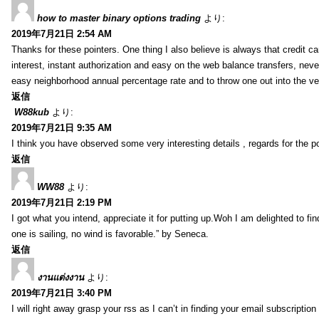
how to master binary options trading
より:
2019年7月21日 2:54 AM
Thanks for these pointers. One thing I also believe is always that credit c
interest, instant authorization and easy on the web balance transfers, nev
easy neighborhood annual percentage rate and to throw one out into the ve
返信
W88kub
より:
2019年7月21日 9:35 AM
I think you have observed some very interesting details , regards for the p
返信
WW88
より:
2019年7月21日 2:19 PM
I got what you intend, appreciate it for putting up.Woh I am delighted to fi
one is sailing, no wind is favorable.” by Seneca.
返信
งานแต่งงาน
より:
2019年7月21日 3:40 PM
I will right away grasp your rss as I can’t in finding your email subscripti