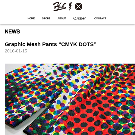
HXB
Home
Hugest
About
Academy
Contact
Store
Graphic Mesh Pants “CMYK DOTS”
2016-01-15