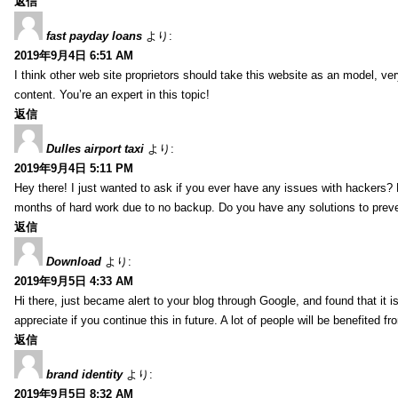
返信
fast payday loans
より:
2019年9月4日 6:51 AM
I think other web site proprietors should take this website as an model, ver
content. You’re an expert in this topic!
返信
Dulles airport taxi
より:
2019年9月4日 5:11 PM
Hey there! I just wanted to ask if you ever have any issues with hackers?
months of hard work due to no backup. Do you have any solutions to prev
返信
Download
より:
2019年9月5日 4:33 AM
Hi there, just became alert to your blog through Google, and found that it is
appreciate if you continue this in future. A lot of people will be benefited f
返信
brand identity
より:
2019年9月5日 8:32 AM