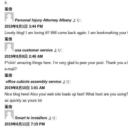
it.
返信
Personal Injury Attorney Albany
より:
2019年8月1日 3:44 PM
Lovely blog! I am loving it!! Will come back again. I am bookmarking your 
返信
usa customer service
より:
2019年8月8日 2:48 AM
F*ckin’ amazing things here. I’m very glad to peer your post. Thank you a 
e-mail?
返信
office cubicle assembly service
より:
2019年8月10日 1:01 AM
Nice blog here! Also your web site loads up fast! What host are you using? 
as quickly as yours lol
返信
Smart tv installers
より:
2019年8月11日 7:19 PM