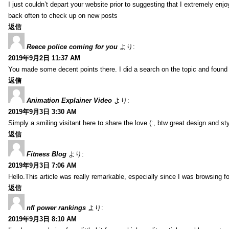
I just couldn’t depart your website prior to suggesting that I extremely enj
back often to check up on new posts
返信
Reece police coming for you
より:
2019年9月2日 11:37 AM
You made some decent points there. I did a search on the topic and found m
返信
Animation Explainer Video
より:
2019年9月3日 3:30 AM
Simply a smiling visitant here to share the love (:, btw great design and sty
返信
Fitness Blog
より:
2019年9月3日 7:06 AM
Hello.This article was really remarkable, especially since I was browsing f
返信
nfl power rankings
より:
2019年9月3日 8:10 AM