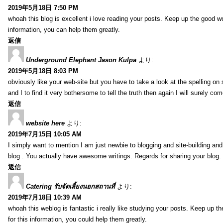
2019年5月18日 7:50 PM
whoah this blog is excellent i love reading your posts. Keep up the good 
information, you can help them greatly.
返信
Underground Elephant Jason Kulpa
より:
2019年5月18日 8:03 PM
obviously like your web-site but you have to take a look at the spelling on
and I to find it very bothersome to tell the truth then again I will surely co
返信
website here
より:
2019年7月15日 10:05 AM
I simply want to mention I am just newbie to blogging and site-building an
blog . You actually have awesome writings. Regards for sharing your blog.
返信
Catering รับจัดเลี้ยงนอกสถานที่
より:
2019年7月18日 10:39 AM
whoah this weblog is fantastic i really like studying your posts. Keep up t
for this information, you could help them greatly.