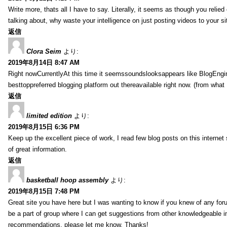
Write more, thats all I have to say. Literally, it seems as though you relie
talking about, why waste your intelligence on just posting videos to your 
返信
Clora Seim
より:
2019年8月14日 8:47 AM
Right nowCurrentlyAt this time it seemssoundslooksappears like BlogEn
besttoppreferred blogging platform out thereavailable right now. (from what 
返信
limited edition
より:
2019年8月15日 6:36 PM
Keep up the excellent piece of work, I read few blog posts on this internet 
of great information.
返信
basketball hoop assembly
より:
2019年8月15日 7:48 PM
Great site you have here but I was wanting to know if you knew of any foru
be a part of group where I can get suggestions from other knowledgeable in
recommendations, please let me know. Thanks!