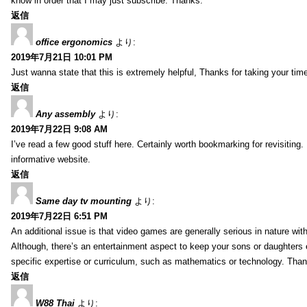
know in order that I may just subscribe. Thanks.
返信
office ergonomics
より:
2019年7月21日 10:01 PM
Just wanna state that this is extremely helpful, Thanks for taking your time 
返信
Any assembly
より:
2019年7月22日 9:08 AM
I’ve read a few good stuff here. Certainly worth bookmarking for revisiting
informative website.
返信
Same day tv mounting
より:
2019年7月22日 6:51 PM
An additional issue is that video games are generally serious in nature with
Although, there’s an entertainment aspect to keep your sons or daughters
specific expertise or curriculum, such as mathematics or technology. Thank
返信
W88 Thai
より: