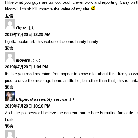
I like what you guys are up too. Such clever work and reporting! Carry on
blogroll. I think it’ll improve the value of my site
返信
Oguz
より:
2019年7月20日 12:29 AM
I gotta bookmark this website it seems handy handy
返信
Movers
より:
2019年7月20日 1:04 PM
Its like you read my mind! You appear to know a lot about this, like you wr
pics to drive the message home a little bit, but other than that, this is fantas
返信
Elliptical assembly service
より:
2019年7月20日 10:10 PM
As I site possessor I believe the content matter here is rattling fantastic ,
Luck.
返信