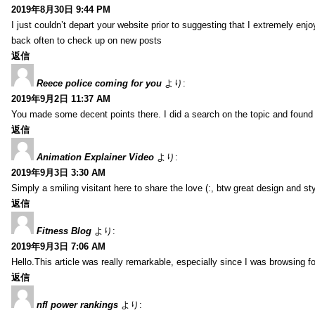
2019年8月30日 9:44 PM
I just couldn’t depart your website prior to suggesting that I extremely enj
back often to check up on new posts
返信
Reece police coming for you
より:
2019年9月2日 11:37 AM
You made some decent points there. I did a search on the topic and found m
返信
Animation Explainer Video
より:
2019年9月3日 3:30 AM
Simply a smiling visitant here to share the love (:, btw great design and sty
返信
Fitness Blog
より:
2019年9月3日 7:06 AM
Hello.This article was really remarkable, especially since I was browsing f
返信
nfl power rankings
より: