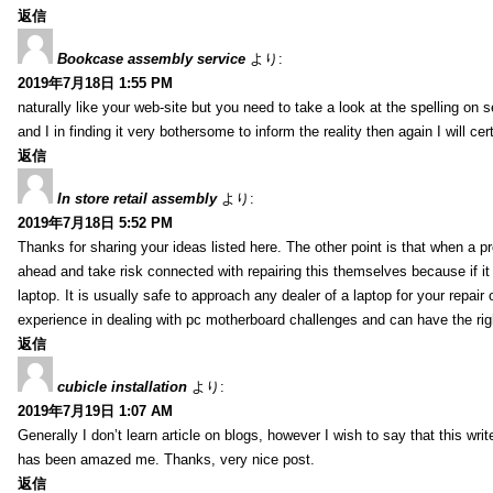
返信
Bookcase assembly service
より:
2019年7月18日 1:55 PM
naturally like your web-site but you need to take a look at the spelling on 
and I in finding it very bothersome to inform the reality then again I will ce
返信
In store retail assembly
より:
2019年7月18日 5:52 PM
Thanks for sharing your ideas listed here. The other point is that when a
ahead and take risk connected with repairing this themselves because if it
laptop. It is usually safe to approach any dealer of a laptop for your repa
experience in dealing with pc motherboard challenges and can have the rig
返信
cubicle installation
より:
2019年7月19日 1:07 AM
Generally I don’t learn article on blogs, however I wish to say that this wr
has been amazed me. Thanks, very nice post.
返信