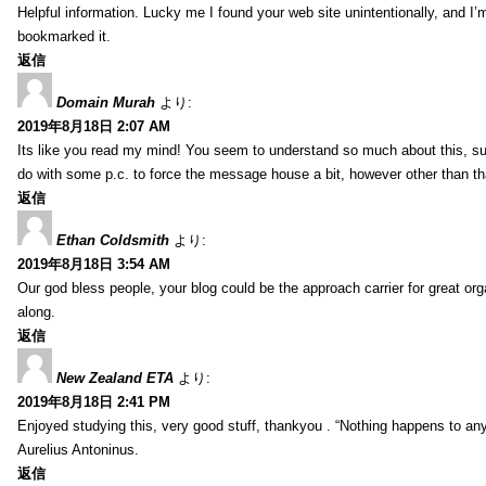
Helpful information. Lucky me I found your web site unintentionally, and I’
bookmarked it.
返信
Domain Murah
より:
2019年8月18日 2:07 AM
Its like you read my mind! You seem to understand so much about this, such
do with some p.c. to force the message house a bit, however other than that, 
返信
Ethan Coldsmith
より:
2019年8月18日 3:54 AM
Our god bless people, your blog could be the approach carrier for great org
along.
返信
New Zealand ETA
より:
2019年8月18日 2:41 PM
Enjoyed studying this, very good stuff, thankyou . “Nothing happens to any
Aurelius Antoninus.
返信