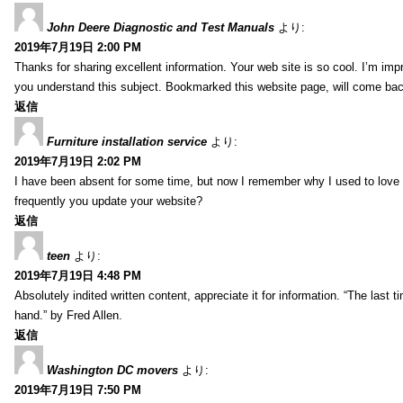
John Deere Diagnostic and Test Manuals
より:
2019年7月19日 2:00 PM
Thanks for sharing excellent information. Your web site is so cool. I’m impr
you understand this subject. Bookmarked this website page, will come back 
返信
Furniture installation service
より:
2019年7月19日 2:02 PM
I have been absent for some time, but now I remember why I used to love t
frequently you update your website?
返信
teen
より:
2019年7月19日 4:48 PM
Absolutely indited written content, appreciate it for information. “The las
hand.” by Fred Allen.
返信
Washington DC movers
より:
2019年7月19日 7:50 PM