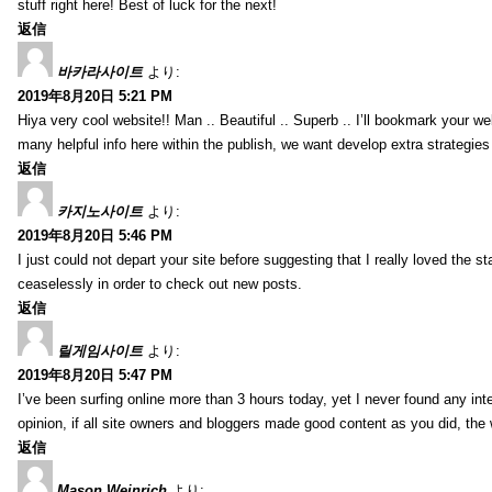
stuff right here! Best of luck for the next!
返信
바카라사이트
より:
2019年8月20日 5:21 PM
Hiya very cool website!! Man .. Beautiful .. Superb .. I’ll bookmark your w
many helpful info here within the publish, we want develop extra strategies on
返信
카지노사이트
より:
2019年8月20日 5:46 PM
I just could not depart your site before suggesting that I really loved the s
ceaselessly in order to check out new posts.
返信
릴게임사이트
より:
2019年8月20日 5:47 PM
I’ve been surfing online more than 3 hours today, yet I never found any inter
opinion, if all site owners and bloggers made good content as you did, the 
返信
Mason Weinrich
より: