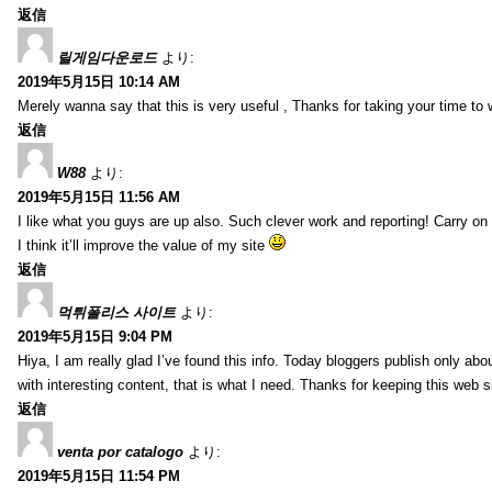
返信
릴게임다운로드
より:
2019年5月15日 10:14 AM
Merely wanna say that this is very useful , Thanks for taking your time to w
返信
W88
より:
2019年5月15日 11:56 AM
I like what you guys are up also. Such clever work and reporting! Carry on
I think it’ll improve the value of my site
返信
먹튀폴리스 사이트
より:
2019年5月15日 9:04 PM
Hiya, I am really glad I’ve found this info. Today bloggers publish only abou
with interesting content, that is what I need. Thanks for keeping this web sit
返信
venta por catalogo
より:
2019年5月15日 11:54 PM