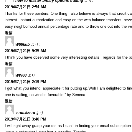
how to master binary options trading
より:
2019年7月21日 2:54 AM
Thanks for these pointers. One thing I also believe is always that credit c
interest, instant authorization and easy on the web balance transfers, nev
easy neighborhood annual percentage rate and to throw one out into the ve
返信
W88kub
より:
2019年7月21日 9:35 AM
I think you have observed some very interesting details , regards for the p
返信
WW88
より:
2019年7月21日 2:19 PM
I got what you intend, appreciate it for putting up.Woh I am delighted to fi
one is sailing, no wind is favorable.” by Seneca.
返信
งานแต่งงาน
より:
2019年7月21日 3:40 PM
I will right away grasp your rss as I can’t in finding your email subscripti