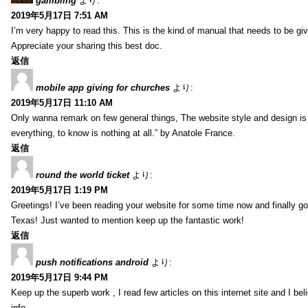
gambling
より:
2019年5月17日 7:51 AM
I’m very happy to read this. This is the kind of manual that needs to be giv
Appreciate your sharing this best doc.
返信
mobile app giving for churches
より:
2019年5月17日 11:10 AM
Only wanna remark on few general things, The website style and design is pe
everything, to know is nothing at all.” by Anatole France.
返信
round the world ticket
より:
2019年5月17日 1:19 PM
Greetings! I’ve been reading your website for some time now and finally 
Texas! Just wanted to mention keep up the fantastic work!
返信
push notifications android
より:
2019年5月17日 9:44 PM
Keep up the superb work , I read few articles on this internet site and I beli
info .