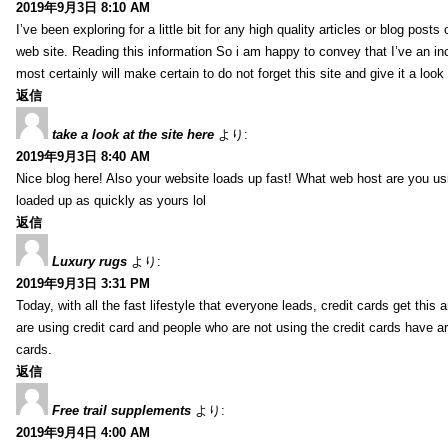
2019年9月3日 8:10 AM
I’ve been exploring for a little bit for any high quality articles or blog post
web site. Reading this information So i am happy to convey that I’ve an in
most certainly will make certain to do not forget this site and give it a look 
返信
take a look at the site here
より:
2019年9月3日 8:40 AM
Nice blog here! Also your website loads up fast! What web host are you usin
loaded up as quickly as yours lol
返信
Luxury rugs
より:
2019年9月3日 3:31 PM
Today, with all the fast lifestyle that everyone leads, credit cards get t
are using credit card and people who are not using the credit cards have ar
cards.
返信
Free trail supplements
より:
2019年9月4日 4:00 AM