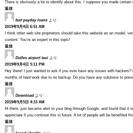
There is obviously a lot to identify about this. I suppose you made certain 
返信
fast payday loans
より:
2019年9月4日 6:51 AM
I think other web site proprietors should take this website as an model, ver
content. You’re an expert in this topic!
返信
Dulles airport taxi
より:
2019年9月4日 5:11 PM
Hey there! I just wanted to ask if you ever have any issues with hackers?
months of hard work due to no backup. Do you have any solutions to prev
返信
Download
より:
2019年9月5日 4:33 AM
Hi there, just became alert to your blog through Google, and found that it is
appreciate if you continue this in future. A lot of people will be benefited f
返信