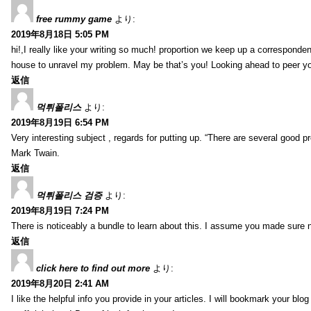
free rummy game
より:
2019年8月18日 5:05 PM
hi!,I really like your writing so much! proportion we keep up a corresponde
house to unravel my problem. May be that’s you! Looking ahead to peer y
返信
먹튀폴리스
より:
2019年8月19日 6:54 PM
Very interesting subject , regards for putting up. “There are several good p
Mark Twain.
返信
먹튀폴리스 검증
より:
2019年8月19日 7:24 PM
There is noticeably a bundle to learn about this. I assume you made sure n
返信
click here to find out more
より:
2019年8月20日 2:41 AM
I like the helpful info you provide in your articles. I will bookmark your bl