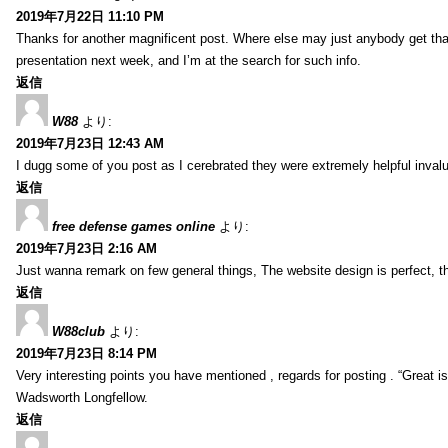
2019年7月22日 11:10 PM
Thanks for another magnificent post. Where else may just anybody get that 
presentation next week, and I’m at the search for such info.
返信
W88
より:
2019年7月23日 12:43 AM
I dugg some of you post as I cerebrated they were extremely helpful inval
返信
free defense games online
より:
2019年7月23日 2:16 AM
Just wanna remark on few general things, The website design is perfect, the 
返信
W88club
より:
2019年7月23日 8:14 PM
Very interesting points you have mentioned , regards for posting . “Great is 
Wadsworth Longfellow.
返信