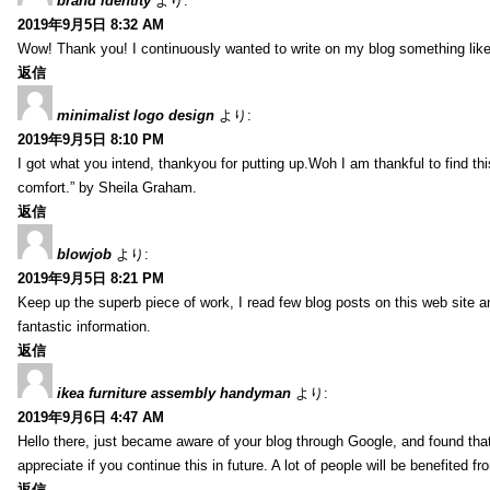
brand identity
より:
2019年9月5日 8:32 AM
Wow! Thank you! I continuously wanted to write on my blog something like 
返信
minimalist logo design
より:
2019年9月5日 8:10 PM
I got what you intend, thankyou for putting up.Woh I am thankful to find th
comfort.” by Sheila Graham.
返信
blowjob
より:
2019年9月5日 8:21 PM
Keep up the superb piece of work, I read few blog posts on this web site an
fantastic information.
返信
ikea furniture assembly handyman
より:
2019年9月6日 4:47 AM
Hello there, just became aware of your blog through Google, and found that i
appreciate if you continue this in future. A lot of people will be benefited f
返信