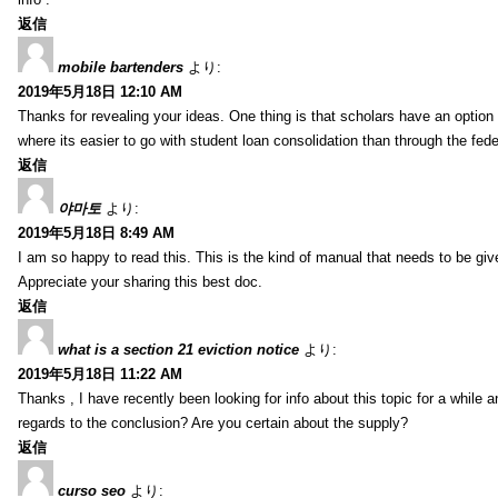
返信
mobile bartenders
より:
2019年5月18日 12:10 AM
Thanks for revealing your ideas. One thing is that scholars have an optio
where its easier to go with student loan consolidation than through the fede
返信
야마토
より:
2019年5月18日 8:49 AM
I am so happy to read this. This is the kind of manual that needs to be giv
Appreciate your sharing this best doc.
返信
what is a section 21 eviction notice
より:
2019年5月18日 11:22 AM
Thanks , I have recently been looking for info about this topic for a while a
regards to the conclusion? Are you certain about the supply?
返信
curso seo
より: