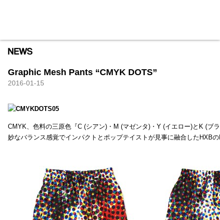
HXB
Home
Hugest
About
Academy
Contact
Store
Graphic Mesh Pants “CMYK DOTS”
2016-01-15
CMYK、色料の三原色『C (シアン)・M (マゼンタ)・Y (イエロー)と
妙なバランス感覚でインパクトとポップテイストが見事に融合したHXBの