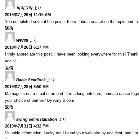
비아그라
より:
2019年7月26日 11:15 AM
You completed several fine points there. I did a search on the topic and fo
返信
WW88
より:
2019年7月26日 6:17 PM
I truly appreciate this post. I have been looking everywhere for this! Th
again!
返信
Dacia Scadlock
より:
2019年7月28日 6:50 AM
Marriage is not a ritual or an end. It is a long, intricate, intimate dance
your choice of partner.’ By Amy Bloom
返信
swing set installation
より:
2019年7月31日 4:32 PM
Valuable information. Lucky me I found your web site by accident, and I’m