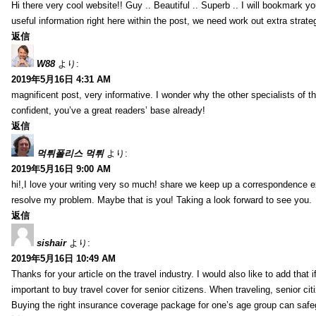
Hi there very cool website!! Guy .. Beautiful .. Superb .. I will bookmark y
useful information right here within the post, we need work out extra strategie
返信
W88
より:
2019年5月16日 4:31 AM
magnificent post, very informative. I wonder why the other specialists of th
confident, you’ve a great readers’ base already!
返信
먹튀폴리스 먹튀
より:
2019年5月16日 9:00 AM
hi!,I love your writing very so much! share we keep up a correspondence e
resolve my problem. Maybe that is you! Taking a look forward to see you.
返信
sishair
より:
2019年5月16日 10:49 AM
Thanks for your article on the travel industry. I would also like to add that i
important to buy travel cover for senior citizens. When traveling, senior ci
Buying the right insurance coverage package for one’s age group can safe