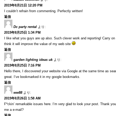
2019年8月21日 12:20 PM
I couldn’t refrain from commenting. Perfectly written!
返信
Dc party rental
より:
2019年8月25日 1:34 PM
I like what you guys are up also. Such clever work and reporting! Carry on
think it will improve the value of my web site
返信
garden lighting ideas uk
より:
2019年8月25日 7:16 PM
Hello there, I discovered your website via Google at the same time as sea
great. I’ve bookmarked it in my google bookmarks.
返信
ww88
より:
2019年8月26日 1:58 AM
F*ckin’ remarkable issues here. I’m very glad to look your post. Thank yo
me a e-mail?
返信