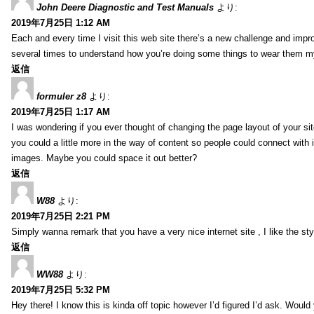
John Deere Diagnostic and Test Manuals
より:
2019年7月25日 1:12 AM
Each and every time I visit this web site there’s a new challenge and imp
several times to understand how you’re doing some things to wear them my
返信
formuler z8
より:
2019年7月25日 1:17 AM
I was wondering if you ever thought of changing the page layout of your sit
you could a little more in the way of content so people could connect with it
images. Maybe you could space it out better?
返信
W88
より:
2019年7月25日 2:21 PM
Simply wanna remark that you have a very nice internet site , I like the styl
返信
WW88
より:
2019年7月25日 5:32 PM
Hey there! I know this is kinda off topic however I’d figured I’d ask. Would