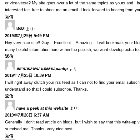
or vice-versa? My site goes over a lot of the same topics as yours and I b
interested feel free to shoot me an email. I look forward to hearing from y
返信
W88
より:
2019年7月25日 5:49 PM
Hey very nice site!! Guy .. Excellent .. Amazing .. I will bookmark your bl
many helpful information here within the publish, we want develop extra tec
返信
สยามสมาคม แต่งงาน pantip
より:
2019年7月25日 10:39 PM
I will right away clutch your rss feed as I can not to find your email subsc
understand so that I could subscribe. Thanks.
返信
have a peek at this website
より:
2019年7月26日 6:37 AM
Generally I don’t read article on blogs, but I wish to say that this write-up
surprised me. Thanks, very nice post.
返信