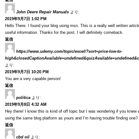
John Deere Repair Manuals
より:
2019年9月7日 1:02 PM
Hello There. I found your blog using msn. This is a really well written artic
useful information. Thanks for the post. I will definitely comeback.
返信
https://www.udemy.com/topic/excel/?sort=price-low-to-
high&closedCaptionAvailable=undefined&quizAvailable=undefined&co
より:
2019年9月7日 10:20 PM
You are a very capable person!
返信
politica
より:
2019年9月8日 4:32 AM
Hey there! I know this is kind of off topic but I was wondering if you kne
using the same blog platform as yours and I’m having trouble finding one?
返信
cbd oil
より: