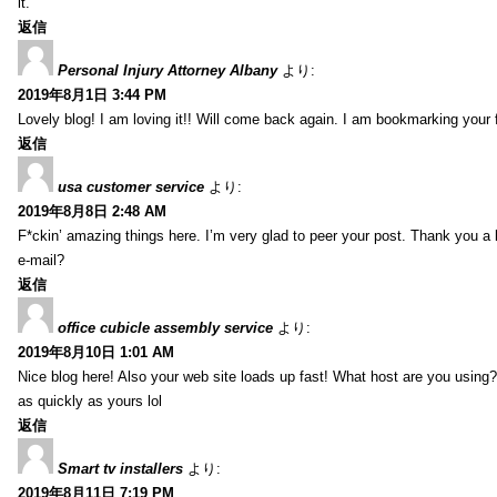
it.
返信
Personal Injury Attorney Albany
より:
2019年8月1日 3:44 PM
Lovely blog! I am loving it!! Will come back again. I am bookmarking your 
返信
usa customer service
より:
2019年8月8日 2:48 AM
F*ckin’ amazing things here. I’m very glad to peer your post. Thank you a 
e-mail?
返信
office cubicle assembly service
より:
2019年8月10日 1:01 AM
Nice blog here! Also your web site loads up fast! What host are you using? 
as quickly as yours lol
返信
Smart tv installers
より:
2019年8月11日 7:19 PM