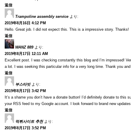
返信
Trampoline assembly service
より:
2019年8月16日 4:12 PM
Hello. Great job. I did not expect this. This is a impressive story. Thanks!
返信
WANZ 889
より:
2019年8月17日 12:11 AM
Excellent post. I was checking constantly this blog and I’m impressed! Very 
a lot. I was seeking this particular info for a very long time. Thank you an
返信
부스타빗
より:
2019年8月17日 3:42 PM
It’s a shame you don’t have a donate button! I’d definitely donate to this s
your RSS feed to my Google account. I look forward to brand new updates 
返信
먹튀사이트 추천
より:
2019年8月17日 3:52 PM