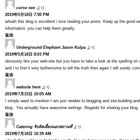
curso seo
より:
2019年5月18日 7:50 PM
whoah this blog is excellent i love reading your posts. Keep up the good 
information, you can help them greatly.
返信
Underground Elephant Jason Kulpa
より:
2019年5月18日 8:03 PM
obviously like your web-site but you have to take a look at the spelling on
and I to find it very bothersome to tell the truth then again I will surely co
返信
website here
より:
2019年7月15日 10:05 AM
I simply want to mention I am just newbie to blogging and site-building an
blog . You actually have awesome writings. Regards for sharing your blog.
返信
Catering รับจัดเลี้ยงนอกสถานที่
より:
2019年7月18日 10:39 AM