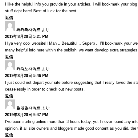
I like the helpful info you provide in your articles. I will bookmark your bl
stuff right here! Best of luck for the next!
返信
바카라사이트
より:
2019年8月20日 5:21 PM
Hiya very cool website!! Man .. Beautiful .. Superb .. I’ll bookmark your w
many helpful info here within the publish, we want develop extra strategies on
返信
카지노사이트
より:
2019年8月20日 5:46 PM
I just could not depart your site before suggesting that I really loved the s
ceaselessly in order to check out new posts.
返信
릴게임사이트
より:
2019年8月20日 5:47 PM
I’ve been surfing online more than 3 hours today, yet I never found any inter
opinion, if all site owners and bloggers made good content as you did, the 
返信