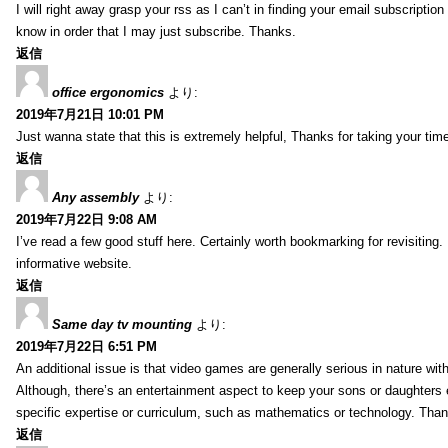
I will right away grasp your rss as I can’t in finding your email subscripti
know in order that I may just subscribe. Thanks.
返信
office ergonomics
より:
2019年7月21日 10:01 PM
Just wanna state that this is extremely helpful, Thanks for taking your time 
返信
Any assembly
より:
2019年7月22日 9:08 AM
I’ve read a few good stuff here. Certainly worth bookmarking for revisiting
informative website.
返信
Same day tv mounting
より:
2019年7月22日 6:51 PM
An additional issue is that video games are generally serious in nature with
Although, there’s an entertainment aspect to keep your sons or daughters
specific expertise or curriculum, such as mathematics or technology. Thank
返信