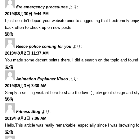
fire emergency procedures
より:
2019年8月30日 9:44 PM
I just couldn’t depart your website prior to suggesting that I extremely enj
back often to check up on new posts
返信
Reece police coming for you
より:
2019年9月2日 11:37 AM
You made some decent points there. I did a search on the topic and found m
返信
Animation Explainer Video
より:
2019年9月3日 3:30 AM
Simply a smiling visitant here to share the love (:, btw great design and sty
返信
Fitness Blog
より:
2019年9月3日 7:06 AM
Hello.This article was really remarkable, especially since I was browsing f
返信