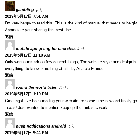
gambling
より:
2019年5月17日 7:51 AM
I’m very happy to read this. This is the kind of manual that needs to be giv
Appreciate your sharing this best doc.
返信
mobile app giving for churches
より:
2019年5月17日 11:10 AM
Only wanna remark on few general things, The website style and design is pe
everything, to know is nothing at all.” by Anatole France.
返信
round the world ticket
より:
2019年5月17日 1:19 PM
Greetings! I’ve been reading your website for some time now and finally 
Texas! Just wanted to mention keep up the fantastic work!
返信
push notifications android
より:
2019年5月17日 9:44 PM