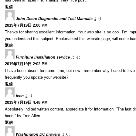
has been amazed me. Thanks, very nice post.
返信
John Deere Diagnostic and Test Manuals
より:
2019年7月19日 2:00 PM
Thanks for sharing excellent information. Your web site is so cool. I’m impr
you understand this subject. Bookmarked this website page, will come back 
返信
Furniture installation service
より:
2019年7月19日 2:02 PM
I have been absent for some time, but now I remember why I used to love t
frequently you update your website?
返信
teen
より:
2019年7月19日 4:48 PM
Absolutely indited written content, appreciate it for information. “The las
hand.” by Fred Allen.
返信
Washington DC movers
より: