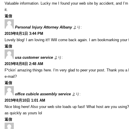
Valuable information. Lucky me I found your web site by accident, and I’m
it.
返信
Personal Injury Attorney Albany
より:
2019年8月1日 3:44 PM
Lovely blog! I am loving it!! Will come back again. I am bookmarking your 
返信
usa customer service
より:
2019年8月8日 2:48 AM
F*ckin’ amazing things here. I’m very glad to peer your post. Thank you a 
e-mail?
返信
office cubicle assembly service
より:
2019年8月10日 1:01 AM
Nice blog here! Also your web site loads up fast! What host are you using? 
as quickly as yours lol
返信