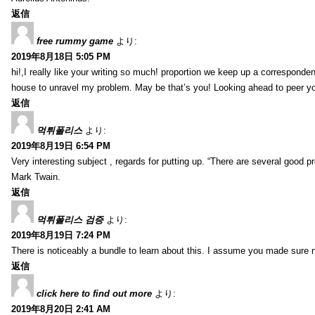
返信
free rummy game
より:
2019年8月18日 5:05 PM
hi!,I really like your writing so much! proportion we keep up a corresponde
house to unravel my problem. May be that’s you! Looking ahead to peer y
返信
먹튀폴리스
より:
2019年8月19日 6:54 PM
Very interesting subject , regards for putting up. “There are several good p
Mark Twain.
返信
먹튀폴리스 검증
より:
2019年8月19日 7:24 PM
There is noticeably a bundle to learn about this. I assume you made sure n
返信
click here to find out more
より:
2019年8月20日 2:41 AM