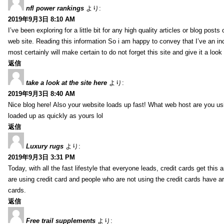
nfl power rankings
より:
2019年9月3日 8:10 AM
I’ve been exploring for a little bit for any high quality articles or blog post
web site. Reading this information So i am happy to convey that I’ve an in
most certainly will make certain to do not forget this site and give it a look 
返信
take a look at the site here
より:
2019年9月3日 8:40 AM
Nice blog here! Also your website loads up fast! What web host are you usin
loaded up as quickly as yours lol
返信
Luxury rugs
より:
2019年9月3日 3:31 PM
Today, with all the fast lifestyle that everyone leads, credit cards get t
are using credit card and people who are not using the credit cards have ar
cards.
返信
Free trail supplements
より: