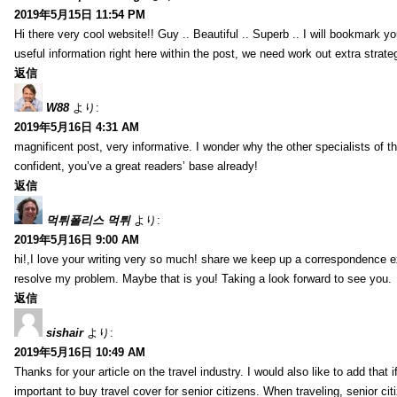
2019年5月15日 11:54 PM
Hi there very cool website!! Guy .. Beautiful .. Superb .. I will bookmark y
useful information right here within the post, we need work out extra strategie
返信
W88
より:
2019年5月16日 4:31 AM
magnificent post, very informative. I wonder why the other specialists of th
confident, you’ve a great readers’ base already!
返信
먹튀폴리스 먹튀
より:
2019年5月16日 9:00 AM
hi!,I love your writing very so much! share we keep up a correspondence e
resolve my problem. Maybe that is you! Taking a look forward to see you.
返信
sishair
より:
2019年5月16日 10:49 AM
Thanks for your article on the travel industry. I would also like to add that i
important to buy travel cover for senior citizens. When traveling, senior ci