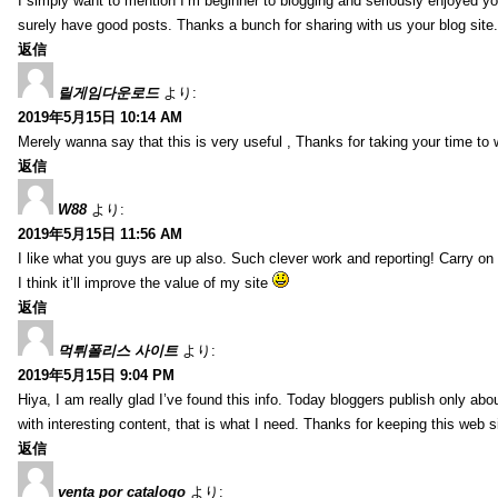
I simply want to mention I’m beginner to blogging and seriously enjoyed yo
surely have good posts. Thanks a bunch for sharing with us your blog site.
返信
릴게임다운로드
より:
2019年5月15日 10:14 AM
Merely wanna say that this is very useful , Thanks for taking your time to w
返信
W88
より:
2019年5月15日 11:56 AM
I like what you guys are up also. Such clever work and reporting! Carry on
I think it’ll improve the value of my site
返信
먹튀폴리스 사이트
より:
2019年5月15日 9:04 PM
Hiya, I am really glad I’ve found this info. Today bloggers publish only abou
with interesting content, that is what I need. Thanks for keeping this web sit
返信
venta por catalogo
より: