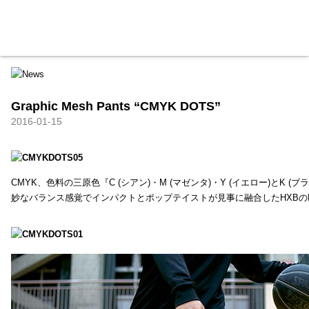
HXB
Home
Hugest
About
Academy
Contact
Store
Graphic Mesh Pants “CMYK DOTS”
2016-01-15
CMYK、色料の三原色『C (シアン)・M (マゼンタ)・Y (イエロー)と
妙なバランス感覚でインパクトとポップテイストが見事に融合したHXBの