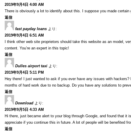
2019年9月4日 4:00 AM
There is obviously a lot to identify about this. I suppose you made certain 
返信
fast payday loans
より:
2019年9月4日 6:51 AM
I think other web site proprietors should take this website as an model, ver
content. You’re an expert in this topic!
返信
Dulles airport taxi
より:
2019年9月4日 5:11 PM
Hey there! I just wanted to ask if you ever have any issues with hackers?
months of hard work due to no backup. Do you have any solutions to prev
返信
Download
より:
2019年9月5日 4:33 AM
Hi there, just became alert to your blog through Google, and found that it is
appreciate if you continue this in future. A lot of people will be benefited f
返信