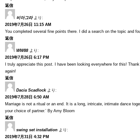
返信
비아그라
より:
2019年7月26日 11:15 AM
You completed several fine points there. I did a search on the topic and fo
返信
WW88
より:
2019年7月26日 6:17 PM
I truly appreciate this post. I have been looking everywhere for this! Th
again!
返信
Dacia Scadlock
より:
2019年7月28日 6:50 AM
Marriage is not a ritual or an end. It is a long, intricate, intimate dance
your choice of partner.’ By Amy Bloom
返信
swing set installation
より:
2019年7月31日 4:32 PM