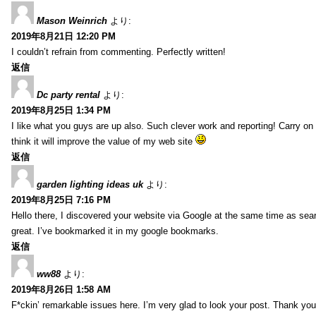
Mason Weinrich
より:
2019年8月21日 12:20 PM
I couldn’t refrain from commenting. Perfectly written!
返信
Dc party rental
より:
2019年8月25日 1:34 PM
I like what you guys are up also. Such clever work and reporting! Carry on
think it will improve the value of my web site
返信
garden lighting ideas uk
より:
2019年8月25日 7:16 PM
Hello there, I discovered your website via Google at the same time as sea
great. I’ve bookmarked it in my google bookmarks.
返信
ww88
より:
2019年8月26日 1:58 AM
F*ckin’ remarkable issues here. I’m very glad to look your post. Thank yo