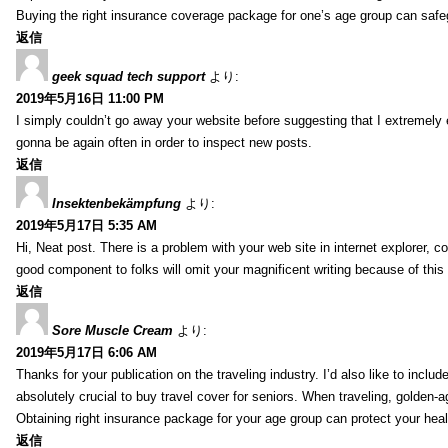
Buying the right insurance coverage package for one’s age group can safe
返信
geek squad tech support
より:
2019年5月16日 11:00 PM
I simply couldn’t go away your website before suggesting that I extremely 
gonna be again often in order to inspect new posts.
返信
Insektenbekämpfung
より:
2019年5月17日 5:35 AM
Hi, Neat post. There is a problem with your web site in internet explorer, 
good component to folks will omit your magnificent writing because of this
返信
Sore Muscle Cream
より:
2019年5月17日 6:06 AM
Thanks for your publication on the traveling industry. I’d also like to include
absolutely crucial to buy travel cover for seniors. When traveling, golden-
Obtaining right insurance package for your age group can protect your hea
返信