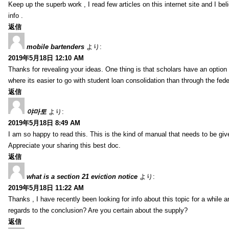
Keep up the superb work , I read few articles on this internet site and I beli
info .
返信
mobile bartenders
より:
2019年5月18日 12:10 AM
Thanks for revealing your ideas. One thing is that scholars have an optio
where its easier to go with student loan consolidation than through the fede
返信
야마토
より:
2019年5月18日 8:49 AM
I am so happy to read this. This is the kind of manual that needs to be giv
Appreciate your sharing this best doc.
返信
what is a section 21 eviction notice
より:
2019年5月18日 11:22 AM
Thanks , I have recently been looking for info about this topic for a while a
regards to the conclusion? Are you certain about the supply?
返信