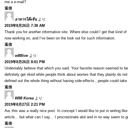
me a e-mail?
返信
อาหารโต๊ะจีน
より:
2019年8月26日 7:38 AM
Thank you for another informative site. Where else could I get that kind of i
now working on, and I’ve been on the look out for such information.
返信
w88live
より:
2019年8月26日 8:01 PM
Undeniably believe that which you said. Your favorite reason seemed to be 
definitely get irked while people think about worries that they plainly do n
defined out the whole thing without having side-effects , people could take
返信
W88 Korea
より:
2019年8月27日 2:21 PM
Aw, this was a really nice post. In concept I would like to put in writing li
article… but what can I say… I procrastinate alot and in no way seem to g
返信