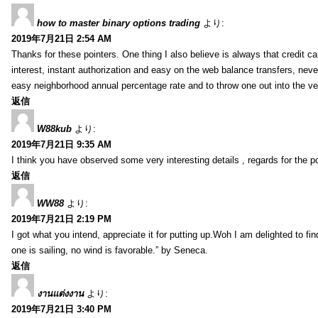
how to master binary options trading
より:
2019年7月21日 2:54 AM
Thanks for these pointers. One thing I also believe is always that credit c
interest, instant authorization and easy on the web balance transfers, nev
easy neighborhood annual percentage rate and to throw one out into the ve
返信
W88kub
より:
2019年7月21日 9:35 AM
I think you have observed some very interesting details , regards for the p
返信
WW88
より:
2019年7月21日 2:19 PM
I got what you intend, appreciate it for putting up.Woh I am delighted to fi
one is sailing, no wind is favorable.” by Seneca.
返信
งานแต่งงาน
より:
2019年7月21日 3:40 PM