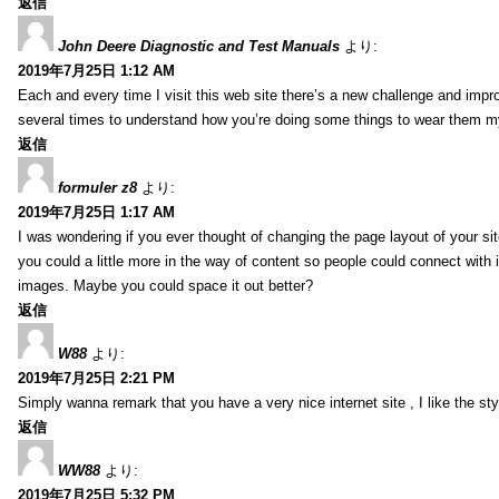
返信
John Deere Diagnostic and Test Manuals
より:
2019年7月25日 1:12 AM
Each and every time I visit this web site there’s a new challenge and imp
several times to understand how you’re doing some things to wear them my
返信
formuler z8
より:
2019年7月25日 1:17 AM
I was wondering if you ever thought of changing the page layout of your sit
you could a little more in the way of content so people could connect with it
images. Maybe you could space it out better?
返信
W88
より:
2019年7月25日 2:21 PM
Simply wanna remark that you have a very nice internet site , I like the styl
返信
WW88
より:
2019年7月25日 5:32 PM