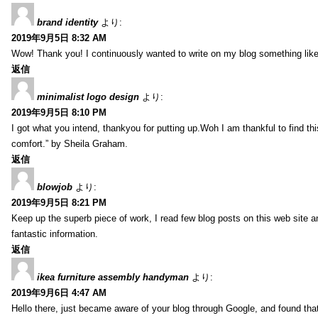
brand identity
より:
2019年9月5日 8:32 AM
Wow! Thank you! I continuously wanted to write on my blog something like 
返信
minimalist logo design
より:
2019年9月5日 8:10 PM
I got what you intend, thankyou for putting up.Woh I am thankful to find th
comfort.” by Sheila Graham.
返信
blowjob
より:
2019年9月5日 8:21 PM
Keep up the superb piece of work, I read few blog posts on this web site an
fantastic information.
返信
ikea furniture assembly handyman
より:
2019年9月6日 4:47 AM
Hello there, just became aware of your blog through Google, and found that i