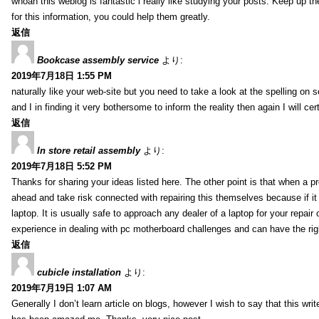
whoah this weblog is fantastic i really like studying your posts. Keep up t
for this information, you could help them greatly.
返信
Bookcase assembly service
より:
2019年7月18日 1:55 PM
naturally like your web-site but you need to take a look at the spelling on 
and I in finding it very bothersome to inform the reality then again I will ce
返信
In store retail assembly
より:
2019年7月18日 5:52 PM
Thanks for sharing your ideas listed here. The other point is that when a
ahead and take risk connected with repairing this themselves because if it
laptop. It is usually safe to approach any dealer of a laptop for your repa
experience in dealing with pc motherboard challenges and can have the rig
返信
cubicle installation
より:
2019年7月19日 1:07 AM
Generally I don’t learn article on blogs, however I wish to say that this wr