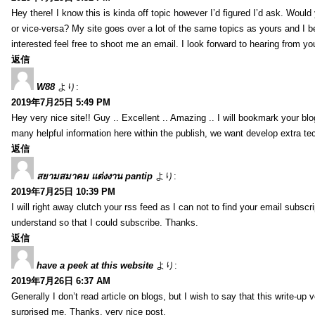
Hey there! I know this is kinda off topic however I’d figured I’d ask. Would
or vice-versa? My site goes over a lot of the same topics as yours and I b
interested feel free to shoot me an email. I look forward to hearing from y
返信
W88
より:
2019年7月25日 5:49 PM
Hey very nice site!! Guy .. Excellent .. Amazing .. I will bookmark your bl
many helpful information here within the publish, we want develop extra tec
返信
สยามสมาคม แต่งงาน pantip
より:
2019年7月25日 10:39 PM
I will right away clutch your rss feed as I can not to find your email subsc
understand so that I could subscribe. Thanks.
返信
have a peek at this website
より:
2019年7月26日 6:37 AM
Generally I don’t read article on blogs, but I wish to say that this write-up
surprised me. Thanks, very nice post.