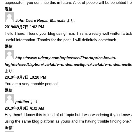
appreciate if you continue this in future. A lot of people will be benefited f
返信
John Deere Repair Manuals
より:
2019年9月7日 1:02 PM
Hello There. I found your blog using msn. This is a really well written artic
useful information. Thanks for the post. I will definitely comeback.
返信
https://www.udemy.com/topic/excel/?sort=price-low-to-
high&closedCaptionAvailable=undefined&quizAvailable=undefined&co
より:
2019年9月7日 10:20 PM
You are a very capable person!
返信
politica
より:
2019年9月8日 4:32 AM
Hey there! I know this is kind of off topic but I was wondering if you kne
using the same blog platform as yours and I’m having trouble finding one?
返信