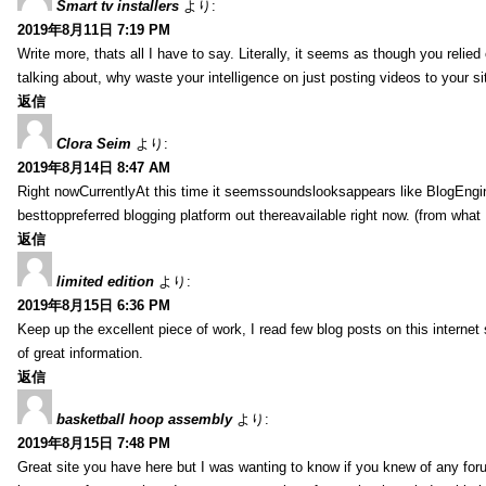
Smart tv installers
より:
2019年8月11日 7:19 PM
Write more, thats all I have to say. Literally, it seems as though you relie
talking about, why waste your intelligence on just posting videos to your 
返信
Clora Seim
より:
2019年8月14日 8:47 AM
Right nowCurrentlyAt this time it seemssoundslooksappears like BlogEn
besttoppreferred blogging platform out thereavailable right now. (from what 
返信
limited edition
より:
2019年8月15日 6:36 PM
Keep up the excellent piece of work, I read few blog posts on this internet 
of great information.
返信
basketball hoop assembly
より:
2019年8月15日 7:48 PM
Great site you have here but I was wanting to know if you knew of any foru