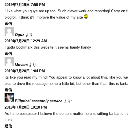
2019年7月19日 7:50 PM
I like what you guys are up too. Such clever work and reporting! Carry on
blogroll. I think it’ll improve the value of my site
返信
Oguz
より:
2019年7月20日 12:29 AM
I gotta bookmark this website it seems handy handy
返信
Movers
より:
2019年7月20日 1:04 PM
Its like you read my mind! You appear to know a lot about this, like you wr
pics to drive the message home a little bit, but other than that, this is fantas
返信
Elliptical assembly service
より:
2019年7月20日 10:10 PM
As I site possessor I believe the content matter here is rattling fantastic ,
Luck.
返信