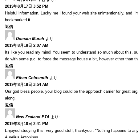
2019年8月17日 3:52 PM
Helpful information. Lucky me I found your web site unintentionally, and I’
bookmarked it.
返信
Domain Murah
より:
2019年8月18日 2:07 AM
Its like you read my mind! You seem to understand so much about this, such
do with some p.c. to force the message house a bit, however other than that, 
返信
Ethan Coldsmith
より:
2019年8月18日 3:54 AM
Our god bless people, your blog could be the approach carrier for great org
along.
返信
New Zealand ETA
より:
2019年8月18日 2:41 PM
Enjoyed studying this, very good stuff, thankyou . “Nothing happens to any
Aurelius Antoninus.