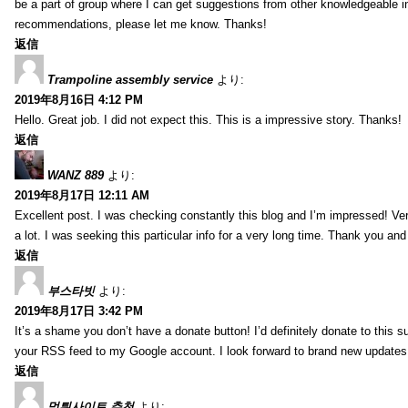
be a part of group where I can get suggestions from other knowledgeable in
recommendations, please let me know. Thanks!
返信
Trampoline assembly service
より:
2019年8月16日 4:12 PM
Hello. Great job. I did not expect this. This is a impressive story. Thanks!
返信
WANZ 889
より:
2019年8月17日 12:11 AM
Excellent post. I was checking constantly this blog and I’m impressed! Very 
a lot. I was seeking this particular info for a very long time. Thank you an
返信
부스타빗
より:
2019年8月17日 3:42 PM
It’s a shame you don’t have a donate button! I’d definitely donate to this s
your RSS feed to my Google account. I look forward to brand new updates 
返信
먹튀사이트 추천
より: