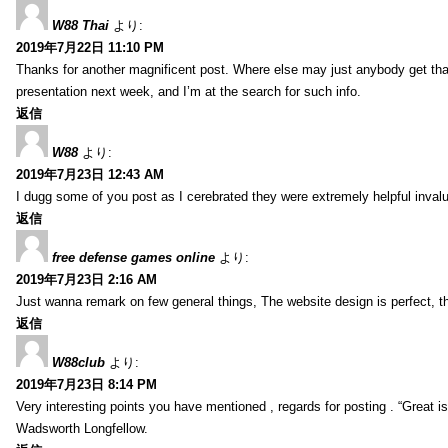
W88 Thai
より:
2019年7月22日 11:10 PM
Thanks for another magnificent post. Where else may just anybody get that 
presentation next week, and I’m at the search for such info.
返信
W88
より:
2019年7月23日 12:43 AM
I dugg some of you post as I cerebrated they were extremely helpful inval
返信
free defense games online
より:
2019年7月23日 2:16 AM
Just wanna remark on few general things, The website design is perfect, the 
返信
W88club
より:
2019年7月23日 8:14 PM
Very interesting points you have mentioned , regards for posting . “Great is 
Wadsworth Longfellow.