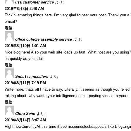
usa customer service
より:
2019年8月8日 2:48 AM
F*ckin’ amazing things here. I’m very glad to peer your post. Thank you a 
e-mail?
返信
office cubicle assembly service
より:
2019年8月10日 1:01 AM
Nice blog here! Also your web site loads up fast! What host are you using? 
as quickly as yours lol
返信
Smart tv installers
より:
2019年8月11日 7:19 PM
Write more, thats all I have to say. Literally, it seems as though you relie
talking about, why waste your intelligence on just posting videos to your 
返信
Clora Seim
より:
2019年8月14日 8:47 AM
Right nowCurrentlyAt this time it seemssoundslooksappears like BlogEn