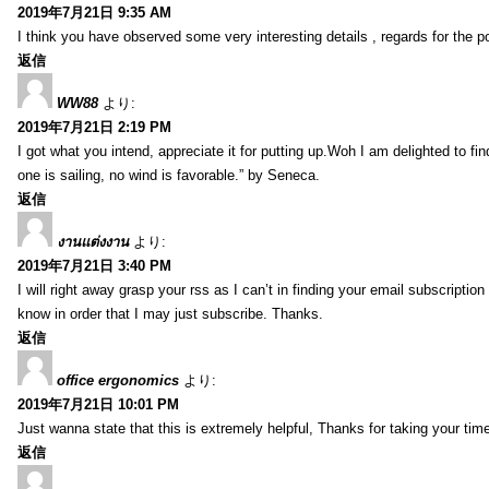
2019年7月21日 9:35 AM
I think you have observed some very interesting details , regards for the p
返信
WW88
より:
2019年7月21日 2:19 PM
I got what you intend, appreciate it for putting up.Woh I am delighted to fi
one is sailing, no wind is favorable.” by Seneca.
返信
งานแต่งงาน
より:
2019年7月21日 3:40 PM
I will right away grasp your rss as I can’t in finding your email subscripti
know in order that I may just subscribe. Thanks.
返信
office ergonomics
より:
2019年7月21日 10:01 PM
Just wanna state that this is extremely helpful, Thanks for taking your time 
返信