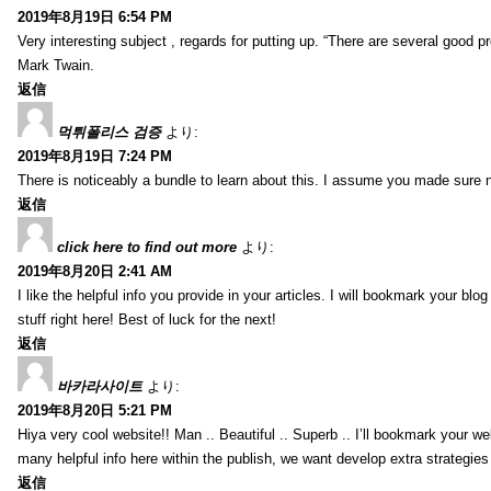
2019年8月19日 6:54 PM
Very interesting subject , regards for putting up. “There are several good p
Mark Twain.
返信
먹튀폴리스 검증
より:
2019年8月19日 7:24 PM
There is noticeably a bundle to learn about this. I assume you made sure n
返信
click here to find out more
より:
2019年8月20日 2:41 AM
I like the helpful info you provide in your articles. I will bookmark your bl
stuff right here! Best of luck for the next!
返信
바카라사이트
より:
2019年8月20日 5:21 PM
Hiya very cool website!! Man .. Beautiful .. Superb .. I’ll bookmark your w
many helpful info here within the publish, we want develop extra strategies on
返信