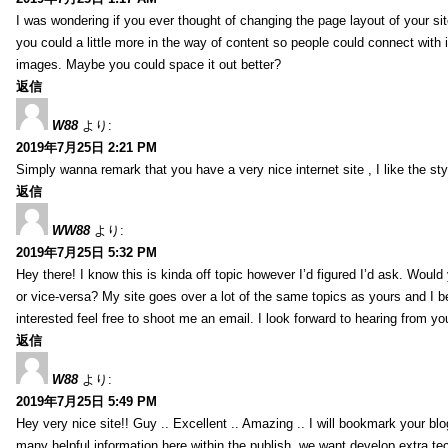
I was wondering if you ever thought of changing the page layout of your sit
you could a little more in the way of content so people could connect with it
images. Maybe you could space it out better?
返信
W88
より:
2019年7月25日 2:21 PM
Simply wanna remark that you have a very nice internet site , I like the styl
返信
WW88
より:
2019年7月25日 5:32 PM
Hey there! I know this is kinda off topic however I’d figured I’d ask. Would
or vice-versa? My site goes over a lot of the same topics as yours and I b
interested feel free to shoot me an email. I look forward to hearing from y
返信
W88
より:
2019年7月25日 5:49 PM
Hey very nice site!! Guy .. Excellent .. Amazing .. I will bookmark your bl
many helpful information here within the publish, we want develop extra tec