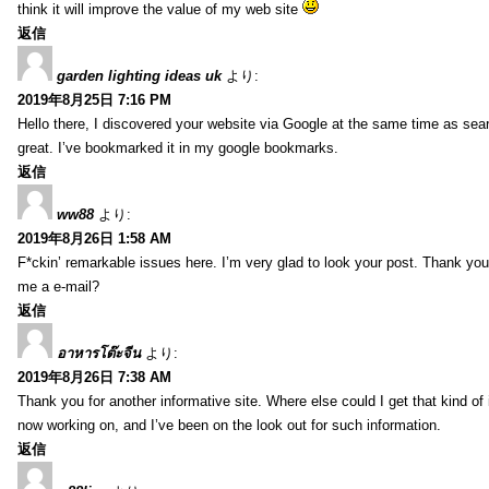
think it will improve the value of my web site
返信
garden lighting ideas uk
より:
2019年8月25日 7:16 PM
Hello there, I discovered your website via Google at the same time as sea
great. I’ve bookmarked it in my google bookmarks.
返信
ww88
より:
2019年8月26日 1:58 AM
F*ckin’ remarkable issues here. I’m very glad to look your post. Thank yo
me a e-mail?
返信
อาหารโต๊ะจีน
より:
2019年8月26日 7:38 AM
Thank you for another informative site. Where else could I get that kind of i
now working on, and I’ve been on the look out for such information.
返信