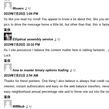
Movers
より:
2019年7月20日 1:04 PM
Its like you read my mind! You appear to know a lot about this, like you wr
pics to drive the message home a little bit, but other than that, this is fantas
返信
Elliptical assembly service
より:
2019年7月20日 10:10 PM
As I site possessor I believe the content matter here is rattling fantastic ,
Luck.
返信
how to master binary options trading
より:
2019年7月21日 2:54 AM
Thanks for these pointers. One thing I also believe is always that credit c
interest, instant authorization and easy on the web balance transfers, nev
easy neighborhood annual percentage rate and to throw one out into the ve
返信
W88kub
より: