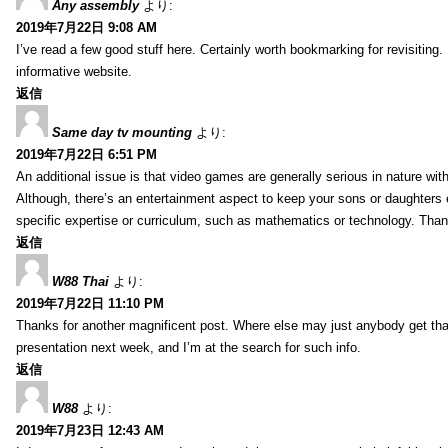
Any assembly
より:
2019年7月22日 9:08 AM
I’ve read a few good stuff here. Certainly worth bookmarking for revisiting
informative website.
返信
Same day tv mounting
より:
2019年7月22日 6:51 PM
An additional issue is that video games are generally serious in nature with
Although, there’s an entertainment aspect to keep your sons or daughters
specific expertise or curriculum, such as mathematics or technology. Thank
返信
W88 Thai
より:
2019年7月22日 11:10 PM
Thanks for another magnificent post. Where else may just anybody get that 
presentation next week, and I’m at the search for such info.
返信
W88
より:
2019年7月23日 12:43 AM