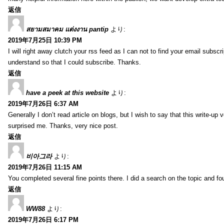
返信
สยามสมาคม แต่งงาน pantip
より:
2019年7月25日 10:39 PM
I will right away clutch your rss feed as I can not to find your email subsc
understand so that I could subscribe. Thanks.
返信
have a peek at this website
より:
2019年7月26日 6:37 AM
Generally I don’t read article on blogs, but I wish to say that this write-up
surprised me. Thanks, very nice post.
返信
비아그라
より:
2019年7月26日 11:15 AM
You completed several fine points there. I did a search on the topic and fo
返信
WW88
より:
2019年7月26日 6:17 PM