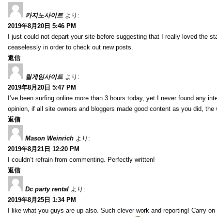
카지노사이트
より:
2019年8月20日 5:46 PM
I just could not depart your site before suggesting that I really loved the s
ceaselessly in order to check out new posts.
返信
릴게임사이트
より:
2019年8月20日 5:47 PM
I’ve been surfing online more than 3 hours today, yet I never found any inter
opinion, if all site owners and bloggers made good content as you did, the 
返信
Mason Weinrich
より:
2019年8月21日 12:20 PM
I couldn’t refrain from commenting. Perfectly written!
返信
Dc party rental
より:
2019年8月25日 1:34 PM
I like what you guys are up also. Such clever work and reporting! Carry on