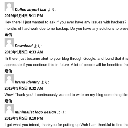
Dulles airport taxi
より:
2019年9月4日 5:11 PM
Hey there! I just wanted to ask if you ever have any issues with hackers?
months of hard work due to no backup. Do you have any solutions to prev
返信
Download
より:
2019年9月5日 4:33 AM
Hi there, just became alert to your blog through Google, and found that it is
appreciate if you continue this in future. A lot of people will be benefited f
返信
brand identity
より:
2019年9月5日 8:32 AM
Wow! Thank you! I continuously wanted to write on my blog something like 
返信
minimalist logo design
より:
2019年9月5日 8:10 PM
I got what you intend, thankyou for putting up.Woh I am thankful to find th