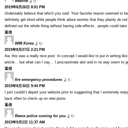
w88live
より:
2019年8月26日 8:01 PM
Undeniably believe that which you said. Your favorite reason seemed to be 
definitely get irked while people think about worries that they plainly do n
defined out the whole thing without having side-effects , people could take
返信
W88 Korea
より:
2019年8月27日 2:21 PM
Aw, this was a really nice post. In concept I would like to put in writing li
article… but what can I say… I procrastinate alot and in no way seem to g
返信
fire emergency procedures
より:
2019年8月30日 9:44 PM
I just couldn’t depart your website prior to suggesting that I extremely enj
back often to check up on new posts
返信
Reece police coming for you
より:
2019年9月2日 11:37 AM