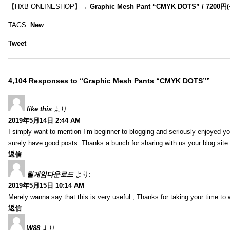
【HXB ONLINESHOP】→
Graphic Mesh Pant “CMYK DOTS” / 7200円(
TAGS:
New
Tweet
4,104 Responses to “Graphic Mesh Pants “CMYK DOTS””
like this
より:
2019年5月14日 2:44 AM
I simply want to mention I’m beginner to blogging and seriously enjoyed yo
surely have good posts. Thanks a bunch for sharing with us your blog site.
返信
릴게임다운로드
より:
2019年5月15日 10:14 AM
Merely wanna say that this is very useful , Thanks for taking your time to w
返信
W88
より: