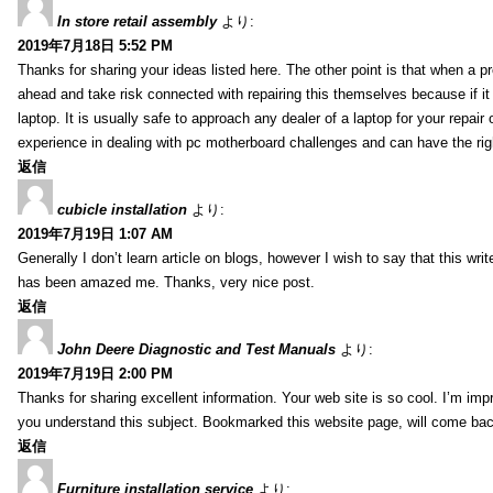
In store retail assembly
より:
2019年7月18日 5:52 PM
Thanks for sharing your ideas listed here. The other point is that when a
ahead and take risk connected with repairing this themselves because if it
laptop. It is usually safe to approach any dealer of a laptop for your repa
experience in dealing with pc motherboard challenges and can have the rig
返信
cubicle installation
より:
2019年7月19日 1:07 AM
Generally I don’t learn article on blogs, however I wish to say that this wr
has been amazed me. Thanks, very nice post.
返信
John Deere Diagnostic and Test Manuals
より:
2019年7月19日 2:00 PM
Thanks for sharing excellent information. Your web site is so cool. I’m impr
you understand this subject. Bookmarked this website page, will come back 
返信
Furniture installation service
より: