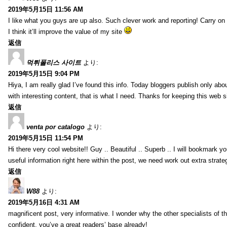
2019年5月15日 11:56 AM
I like what you guys are up also. Such clever work and reporting! Carry on
I think it’ll improve the value of my site
返信
먹튀폴리스 사이트
より:
2019年5月15日 9:04 PM
Hiya, I am really glad I’ve found this info. Today bloggers publish only abou
with interesting content, that is what I need. Thanks for keeping this web sit
返信
venta por catalogo
より:
2019年5月15日 11:54 PM
Hi there very cool website!! Guy .. Beautiful .. Superb .. I will bookmark y
useful information right here within the post, we need work out extra strategie
返信
W88
より:
2019年5月16日 4:31 AM
magnificent post, very informative. I wonder why the other specialists of th
confident, you’ve a great readers’ base already!