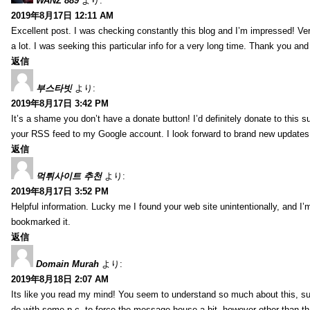
WANZ 889
より:
2019年8月17日 12:11 AM
Excellent post. I was checking constantly this blog and I’m impressed! Very 
a lot. I was seeking this particular info for a very long time. Thank you an
返信
부스타빗
より:
2019年8月17日 3:42 PM
It’s a shame you don’t have a donate button! I’d definitely donate to this s
your RSS feed to my Google account. I look forward to brand new updates 
返信
먹튀사이트 추천
より:
2019年8月17日 3:52 PM
Helpful information. Lucky me I found your web site unintentionally, and I’
bookmarked it.
返信
Domain Murah
より:
2019年8月18日 2:07 AM
Its like you read my mind! You seem to understand so much about this, such
do with some p.c. to force the message house a bit, however other than that, 