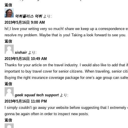
返信
먹튀폴리스 먹튀
より:
2019年5月16日 9:00 AM
hi!,I love your writing very so much! share we keep up a correspondence e
resolve my problem. Maybe that is you! Taking a look forward to see you.
返信
sishair
より:
2019年5月16日 10:49 AM
Thanks for your article on the travel industry. I would also like to add that i
important to buy travel cover for senior citizens. When traveling, senior ci
Buying the right insurance coverage package for one’s age group can safe
返信
geek squad tech support
より:
2019年5月16日 11:00 PM
I simply couldn’t go away your website before suggesting that I extremely 
gonna be again often in order to inspect new posts.
返信