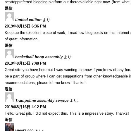
besttoppreferred blogging platform out thereavailable right now. (from what 
返信
limited edition
より:
2019年8月15日 6:36 PM
Keep up the excellent piece of work, I read few blog posts on this internet 
of great information.
返信
basketball hoop assembly
より:
2019年8月15日 7:48 PM
Great site you have here but I was wanting to know if you knew of any foru
be a part of group where I can get suggestions from other knowledgeable in
recommendations, please let me know. Thanks!
返信
Trampoline assembly service
より:
2019年8月16日 4:12 PM
Hello. Great job. I did not expect this. This is a impressive story. Thanks!
返信