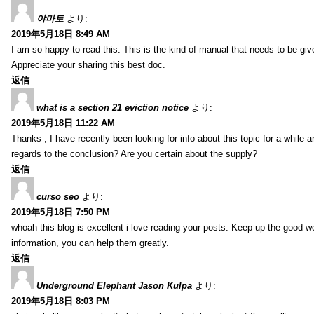
야마토
より:
2019年5月18日 8:49 AM
I am so happy to read this. This is the kind of manual that needs to be giv
Appreciate your sharing this best doc.
返信
what is a section 21 eviction notice
より:
2019年5月18日 11:22 AM
Thanks , I have recently been looking for info about this topic for a while a
regards to the conclusion? Are you certain about the supply?
返信
curso seo
より:
2019年5月18日 7:50 PM
whoah this blog is excellent i love reading your posts. Keep up the good 
information, you can help them greatly.
返信
Underground Elephant Jason Kulpa
より:
2019年5月18日 8:03 PM