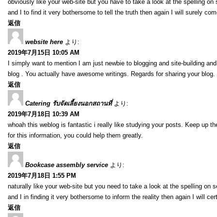
obviously like your web-site but you have to take a look at the spelling on
and I to find it very bothersome to tell the truth then again I will surely co
返信
website here
より:
2019年7月15日 10:05 AM
I simply want to mention I am just newbie to blogging and site-building an
blog . You actually have awesome writings. Regards for sharing your blog.
返信
Catering รับจัดเลี้ยงนอกสถานที่
より:
2019年7月18日 10:39 AM
whoah this weblog is fantastic i really like studying your posts. Keep up t
for this information, you could help them greatly.
返信
Bookcase assembly service
より:
2019年7月18日 1:55 PM
naturally like your web-site but you need to take a look at the spelling on 
and I in finding it very bothersome to inform the reality then again I will ce
返信