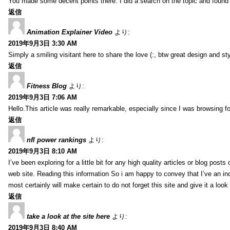
You made some decent points there. I did a search on the topic and found m
返信
Animation Explainer Video
より:
2019年9月3日 3:30 AM
Simply a smiling visitant here to share the love (:, btw great design and sty
返信
Fitness Blog
より:
2019年9月3日 7:06 AM
Hello.This article was really remarkable, especially since I was browsing f
返信
nfl power rankings
より:
2019年9月3日 8:10 AM
I’ve been exploring for a little bit for any high quality articles or blog post
web site. Reading this information So i am happy to convey that I’ve an in
most certainly will make certain to do not forget this site and give it a look 
返信
take a look at the site here
より:
2019年9月3日 8:40 AM