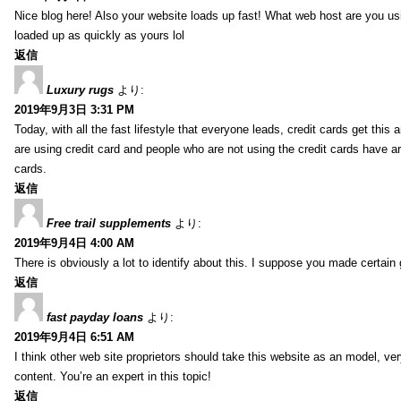
Nice blog here! Also your website loads up fast! What web host are you usin
loaded up as quickly as yours lol
返信
Luxury rugs
より:
2019年9月3日 3:31 PM
Today, with all the fast lifestyle that everyone leads, credit cards get t
are using credit card and people who are not using the credit cards have ar
cards.
返信
Free trail supplements
より:
2019年9月4日 4:00 AM
There is obviously a lot to identify about this. I suppose you made certain 
返信
fast payday loans
より:
2019年9月4日 6:51 AM
I think other web site proprietors should take this website as an model, ver
content. You’re an expert in this topic!
返信