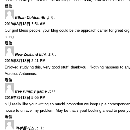
返信
Ethan Coldsmith
より:
2019年8月18日 3:54 AM
Our god bless people, your blog could be the approach carrier for great org
along.
返信
New Zealand ETA
より:
2019年8月18日 2:41 PM
Enjoyed studying this, very good stuff, thankyou . “Nothing happens to any
Aurelius Antoninus.
返信
free rummy game
より:
2019年8月18日 5:05 PM
hi!,I really like your writing so much! proportion we keep up a corresponde
house to unravel my problem. May be that’s you! Looking ahead to peer y
返信
먹튀폴리스
より: