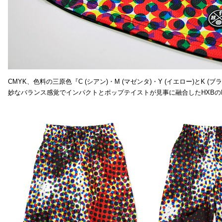
CMYK、色料の三原色『C (シアン)・M (マゼンタ)・Y (イエロー)と
妙なバランス感覚でインパクトとポップテイストが見事に融合したHXBの