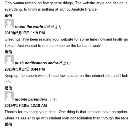
Only wanna remark on few general things, The website style and design is pe
everything, to know is nothing at all.” by Anatole France.
返信
round the world ticket
より:
2019年5月17日 1:19 PM
Greetings! I’ve been reading your website for some time now and finally 
Texas! Just wanted to mention keep up the fantastic work!
返信
push notifications android
より:
2019年5月17日 9:44 PM
Keep up the superb work , I read few articles on this internet site and I beli
info .
返信
mobile bartenders
より:
2019年5月18日 12:10 AM
Thanks for revealing your ideas. One thing is that scholars have an optio
where its easier to go with student loan consolidation than through the fede
返信