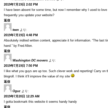
2019年7月19日 2:02 PM
I have been absent for some time, but now I remember why I used to love t
frequently you update your website?
返信
teen
より:
2019年7月19日 4:48 PM
Absolutely indited written content, appreciate it for information. “The las
hand.” by Fred Allen.
返信
Washington DC movers
より:
2019年7月19日 7:50 PM
I like what you guys are up too. Such clever work and reporting! Carry on
blogroll. I think it’ll improve the value of my site
返信
Oguz
より:
2019年7月20日 12:29 AM
I gotta bookmark this website it seems handy handy
返信