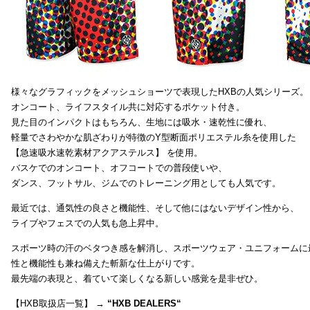
様々なグラフィックをメッシュショーツで表現したHXBの人気シリーズ。
オンコート、ライフスタイル共に対応するポケット付き。
見た目のインパクトはもちろん、生地には吸水・速乾性に優れ、
軽量でさわやかな肌ざわりが特徴のY型断面ポリエステル糸を使用した
【急速吸水速乾素材アクアステルス】 を使用。
バスケでのオンコート、オフコートでの普段使いや、
ダンス、フットサル、ジムでのトレーニング用としても人気です。
最近では、通気性の良さと機能性、そして他にはないデザイン性から、
ライブやフェスでの人気も急上昇中。
スポーツ時の汗のベタつき感を解消し、スポーツウェア・ユニフォームに
性と機能性も兼ね備えた斬新な仕上がりです。
最先端の表現と、着ていて楽しくなる新しい感覚を是非ぜひ。
【HXB取扱店一覧】 →
“
HXB DEALERS
“