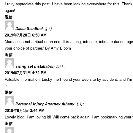
I truly appreciate this post. I have been looking everywhere for this! Th
again!
返信
Dacia Scadlock
より:
2019年7月28日 6:50 AM
Marriage is not a ritual or an end. It is a long, intricate, intimate dance
your choice of partner.’ By Amy Bloom
返信
swing set installation
より:
2019年7月31日 4:32 PM
Valuable information. Lucky me I found your web site by accident, and I’m
it.
返信
Personal Injury Attorney Albany
より:
2019年8月1日 3:44 PM
Lovely blog! I am loving it!! Will come back again. I am bookmarking your 
返信