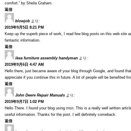
comfort.” by Sheila Graham.
返信
blowjob
より:
2019年9月5日 8:21 PM
Keep up the superb piece of work, I read few blog posts on this web site an
fantastic information.
返信
ikea furniture assembly handyman
より:
2019年9月6日 4:47 AM
Hello there, just became aware of your blog through Google, and found that i
appreciate if you continue this in future. A lot of people will be benefited f
返信
John Deere Repair Manuals
より:
2019年9月7日 1:02 PM
Hello There. I found your blog using msn. This is a really well written artic
useful information. Thanks for the post. I will definitely comeback.
返信