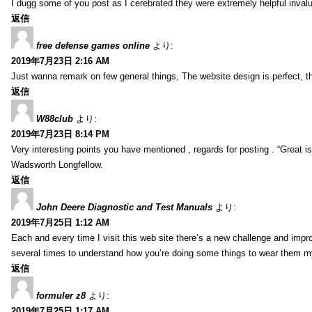
I dugg some of you post as I cerebrated they were extremely helpful inval
返信
free defense games online
より:
2019年7月23日 2:16 AM
Just wanna remark on few general things, The website design is perfect, the 
返信
W88club
より:
2019年7月23日 8:14 PM
Very interesting points you have mentioned , regards for posting . “Great is 
Wadsworth Longfellow.
返信
John Deere Diagnostic and Test Manuals
より:
2019年7月25日 1:12 AM
Each and every time I visit this web site there’s a new challenge and imp
several times to understand how you’re doing some things to wear them my
返信
formuler z8
より:
2019年7月25日 1:17 AM