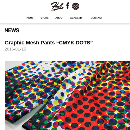
HXB
Home
Hugest
About
Academy
Contact
Store
Graphic Mesh Pants “CMYK DOTS”
2016-01-15