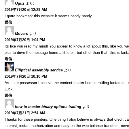
Oguz
より:
2019年7月20日 12:29 AM
I gotta bookmark this website it seems handy handy
返信
Movers
より:
2019年7月20日 1:04 PM
Its like you read my mind! You appear to know a lot about this, like you wr
pics to drive the message home a little bit, but other than that, this is fantas
返信
Elliptical assembly service
より:
2019年7月20日 10:10 PM
As I site possessor I believe the content matter here is rattling fantastic ,
Luck.
返信
how to master binary options trading
より:
2019年7月21日 2:54 AM
Thanks for these pointers. One thing I also believe is always that credit c
interest, instant authorization and easy on the web balance transfers, nev