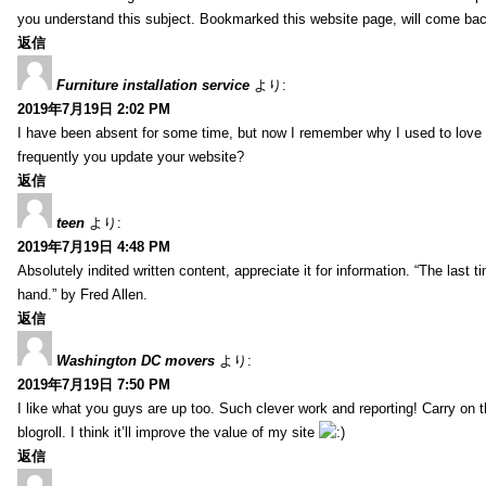
you understand this subject. Bookmarked this website page, will come back 
返信
Furniture installation service
より:
2019年7月19日 2:02 PM
I have been absent for some time, but now I remember why I used to love t
frequently you update your website?
返信
teen
より:
2019年7月19日 4:48 PM
Absolutely indited written content, appreciate it for information. “The las
hand.” by Fred Allen.
返信
Washington DC movers
より:
2019年7月19日 7:50 PM
I like what you guys are up too. Such clever work and reporting! Carry on
blogroll. I think it’ll improve the value of my site
返信