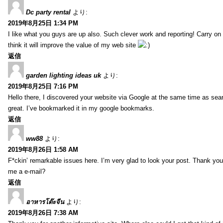
Dc party rental
より:
2019年8月25日 1:34 PM
I like what you guys are up also. Such clever work and reporting! Carry on
think it will improve the value of my web site
返信
garden lighting ideas uk
より:
2019年8月25日 7:16 PM
Hello there, I discovered your website via Google at the same time as sea
great. I’ve bookmarked it in my google bookmarks.
返信
ww88
より:
2019年8月26日 1:58 AM
F*ckin’ remarkable issues here. I’m very glad to look your post. Thank yo
me a e-mail?
返信
อาหารโต๊ะจีน
より:
2019年8月26日 7:38 AM