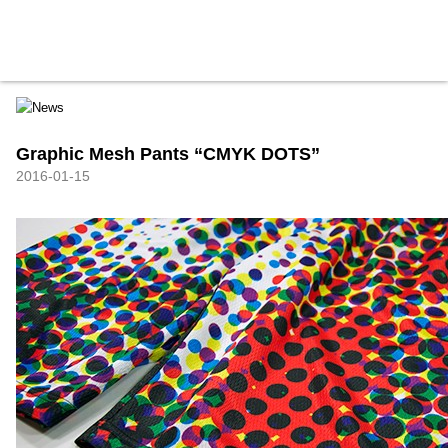
HXB
Home
Hugest
About
Academy
Contact
Store
Graphic Mesh Pants “CMYK DOTS”
2016-01-15