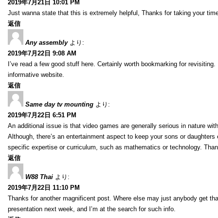
2019年7月21日 10:01 PM
Just wanna state that this is extremely helpful, Thanks for taking your time 
返信
Any assembly
より:
2019年7月22日 9:08 AM
I’ve read a few good stuff here. Certainly worth bookmarking for revisiting
informative website.
返信
Same day tv mounting
より:
2019年7月22日 6:51 PM
An additional issue is that video games are generally serious in nature with
Although, there’s an entertainment aspect to keep your sons or daughters
specific expertise or curriculum, such as mathematics or technology. Thank
返信
W88 Thai
より:
2019年7月22日 11:10 PM
Thanks for another magnificent post. Where else may just anybody get that 
presentation next week, and I’m at the search for such info.