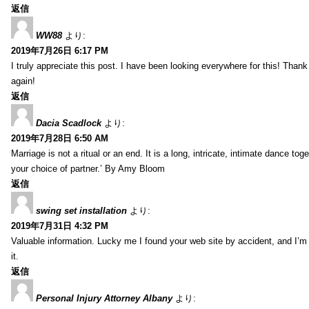
返信
WW88
より:
2019年7月26日 6:17 PM
I truly appreciate this post. I have been looking everywhere for this! Th
again!
返信
Dacia Scadlock
より:
2019年7月28日 6:50 AM
Marriage is not a ritual or an end. It is a long, intricate, intimate dance
your choice of partner.’ By Amy Bloom
返信
swing set installation
より:
2019年7月31日 4:32 PM
Valuable information. Lucky me I found your web site by accident, and I’m
it.
返信
Personal Injury Attorney Albany
より: