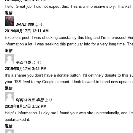
Hello. Great job. I did not expect this. This is a impressive story. Thanks!
返信
WANZ 889
より:
2019年8月17日 12:11 AM
Excellent post. I was checking constantly this blog and I’m impressed! Very 
information a lot. I was seeking this particular info for a very long time. 
返信
부스타빗
より:
2019年8月17日 3:42 PM
It’s a shame you don’t have a donate button! I’d definitely donate to this s
your RSS feed to my Google account. I look forward to brand new updates 
返信
먹튀사이트 추천
より:
2019年8月17日 3:52 PM
Helpful information. Lucky me I found your web site unintentionally, and I’
bookmarked it.
返信