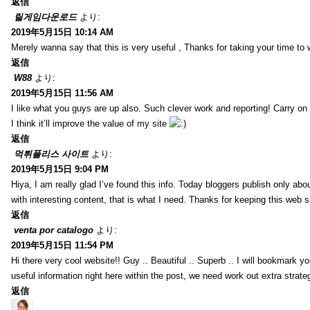
返信
릴게임다운로드
より:
2019年5月15日 10:14 AM
Merely wanna say that this is very useful , Thanks for taking your time to w
返信
W88
より:
2019年5月15日 11:56 AM
I like what you guys are up also. Such clever work and reporting! Carry on
I think it’ll improve the value of my site
返信
먹튀폴리스 사이트
より:
2019年5月15日 9:04 PM
Hiya, I am really glad I’ve found this info. Today bloggers publish only abou
with interesting content, that is what I need. Thanks for keeping this web sit
返信
venta por catalogo
より:
2019年5月15日 11:54 PM
Hi there very cool website!! Guy .. Beautiful .. Superb .. I will bookmark y
useful information right here within the post, we need work out extra strategie
返信