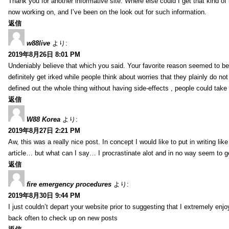
Thank you for another informative site. Where else could I get that kind of i
now working on, and I’ve been on the look out for such information.
返信
w88live
より:
2019年8月26日 8:01 PM
Undeniably believe that which you said. Your favorite reason seemed to be 
definitely get irked while people think about worries that they plainly do n
defined out the whole thing without having side-effects , people could take
返信
W88 Korea
より:
2019年8月27日 2:21 PM
Aw, this was a really nice post. In concept I would like to put in writing li
article… but what can I say… I procrastinate alot and in no way seem to g
返信
fire emergency procedures
より:
2019年8月30日 9:44 PM
I just couldn’t depart your website prior to suggesting that I extremely enj
back often to check up on new posts