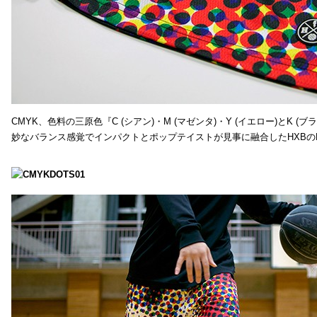
CMYK、色料の三原色『C (シアン)・M (マゼンタ)・Y (イエロー)と
妙なバランス感覚でインパクトとポップテイストが見事に融合したHXBの