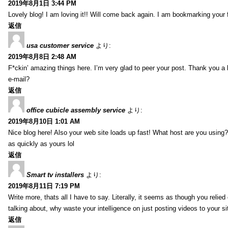
2019年8月1日 3:44 PM
Lovely blog! I am loving it!! Will come back again. I am bookmarking your 
返信
usa customer service
より:
2019年8月8日 2:48 AM
F*ckin’ amazing things here. I’m very glad to peer your post. Thank you a 
e-mail?
返信
office cubicle assembly service
より:
2019年8月10日 1:01 AM
Nice blog here! Also your web site loads up fast! What host are you using? 
as quickly as yours lol
返信
Smart tv installers
より:
2019年8月11日 7:19 PM
Write more, thats all I have to say. Literally, it seems as though you relie
talking about, why waste your intelligence on just posting videos to your 
返信