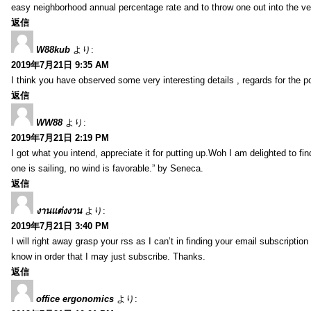
easy neighborhood annual percentage rate and to throw one out into the ve
返信
W88kub
より:
2019年7月21日 9:35 AM
I think you have observed some very interesting details , regards for the p
返信
WW88
より:
2019年7月21日 2:19 PM
I got what you intend, appreciate it for putting up.Woh I am delighted to fi
one is sailing, no wind is favorable.” by Seneca.
返信
งานแต่งงาน
より:
2019年7月21日 3:40 PM
I will right away grasp your rss as I can’t in finding your email subscripti
know in order that I may just subscribe. Thanks.
返信
office ergonomics
より: