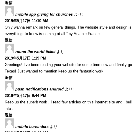
返信
mobile app giving for churches
より:
2019年5月17日 11:10 AM
Only wanna remark on few general things, The website style and design is pe
everything, to know is nothing at all.” by Anatole France.
返信
round the world ticket
より:
2019年5月17日 1:19 PM
Greetings! I’ve been reading your website for some time now and finally 
Texas! Just wanted to mention keep up the fantastic work!
返信
push notifications android
より:
2019年5月17日 9:44 PM
Keep up the superb work , I read few articles on this internet site and I beli
info .
返信
mobile bartenders
より: