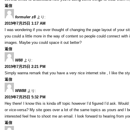
返信
formuler z8
より:
2019年7月25日 1:17 AM
I was wondering if you ever thought of changing the page layout of your sit
you could a little more in the way of content so people could connect with it
images. Maybe you could space it out better?
返信
W88
より:
2019年7月25日 2:21 PM
Simply wanna remark that you have a very nice internet site , I like the styl
返信
WW88
より:
2019年7月25日 5:32 PM
Hey there! I know this is kinda off topic however I’d figured I’d ask. Would
or vice-versa? My site goes over a lot of the same topics as yours and I b
interested feel free to shoot me an email. I look forward to hearing from y
返信