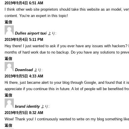
2019年9月4日 6:51 AM
I think other web site proprietors should take this website as an model, ver
content. You’re an expert in this topic!
返信
Dulles airport taxi
より:
2019年9月4日 5:11 PM
Hey there! I just wanted to ask if you ever have any issues with hackers?
months of hard work due to no backup. Do you have any solutions to prev
返信
Download
より:
2019年9月5日 4:33 AM
Hi there, just became alert to your blog through Google, and found that it is
appreciate if you continue this in future. A lot of people will be benefited f
返信
brand identity
より:
2019年9月5日 8:32 AM
Wow! Thank you! I continuously wanted to write on my blog something like 
返信