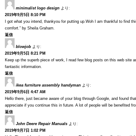
minimalist logo design
より:
2019年9月5日 8:10 PM
I got what you intend, thankyou for putting up.Woh I am thankful to find th
comfort.” by Sheila Graham.
返信
blowjob
より:
2019年9月5日 8:21 PM
Keep up the superb piece of work, I read few blog posts on this web site an
fantastic information.
返信
ikea furniture assembly handyman
より:
2019年9月6日 4:47 AM
Hello there, just became aware of your blog through Google, and found that i
appreciate if you continue this in future. A lot of people will be benefited f
返信
John Deere Repair Manuals
より:
2019年9月7日 1:02 PM