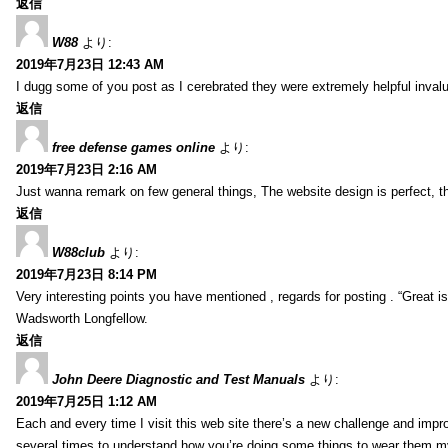
返信
W88
より:
2019年7月23日 12:43 AM
I dugg some of you post as I cerebrated they were extremely helpful inval
返信
free defense games online
より:
2019年7月23日 2:16 AM
Just wanna remark on few general things, The website design is perfect, the 
返信
W88club
より:
2019年7月23日 8:14 PM
Very interesting points you have mentioned , regards for posting . “Great is 
Wadsworth Longfellow.
返信
John Deere Diagnostic and Test Manuals
より:
2019年7月25日 1:12 AM
Each and every time I visit this web site there’s a new challenge and imp
several times to understand how you’re doing some things to wear them my