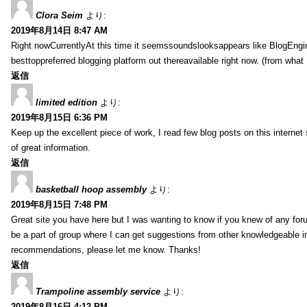
Clora Seim
より:
2019年8月14日 8:47 AM
Right nowCurrentlyAt this time it seemssoundslooksappears like BlogEn
besttoppreferred blogging platform out thereavailable right now. (from what 
返信
limited edition
より:
2019年8月15日 6:36 PM
Keep up the excellent piece of work, I read few blog posts on this internet 
of great information.
返信
basketball hoop assembly
より:
2019年8月15日 7:48 PM
Great site you have here but I was wanting to know if you knew of any foru
be a part of group where I can get suggestions from other knowledgeable in
recommendations, please let me know. Thanks!
返信
Trampoline assembly service
より:
2019年8月16日 4:12 PM