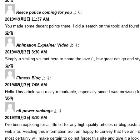
返信
Reece police coming for you
より:
2019年9月2日 11:37 AM
You made some decent points there. I did a search on the topic and found m
返信
Animation Explainer Video
より:
2019年9月3日 3:30 AM
Simply a smiling visitant here to share the love (:, btw great design and sty
返信
Fitness Blog
より:
2019年9月3日 7:06 AM
Hello.This article was really remarkable, especially since I was browsing f
返信
nfl power rankings
より:
2019年9月3日 8:10 AM
I’ve been exploring for a little bit for any high quality articles or blog post
web site. Reading this information So i am happy to convey that I’ve an in
most certainly will make certain to do not forget this site and give it a look 