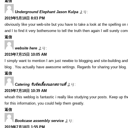
返信
Underground Elephant Jason Kulpa
より:
2019年5月18日 8:03 PM
obviously like your web-site but you have to take a look at the spelling on
and I to find it very bothersome to tell the truth then again I will surely co
返信
website here
より:
2019年7月15日 10:05 AM
I simply want to mention I am just newbie to blogging and site-building an
blog . You actually have awesome writings. Regards for sharing your blog.
返信
Catering รับจัดเลี้ยงนอกสถานที่
より:
2019年7月18日 10:39 AM
whoah this weblog is fantastic i really like studying your posts. Keep up t
for this information, you could help them greatly.
返信
Bookcase assembly service
より:
2019年7月18日 1:55 PM