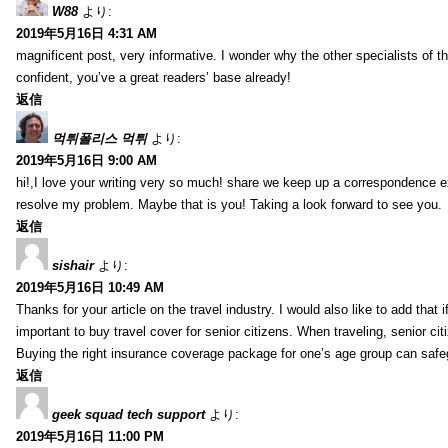
W88
より:
2019年5月16日 4:31 AM
magnificent post, very informative. I wonder why the other specialists of th
confident, you’ve a great readers’ base already!
返信
먹튀폴리스 먹튀
より:
2019年5月16日 9:00 AM
hi!,I love your writing very so much! share we keep up a correspondence e
resolve my problem. Maybe that is you! Taking a look forward to see you.
返信
sishair
より:
2019年5月16日 10:49 AM
Thanks for your article on the travel industry. I would also like to add that i
important to buy travel cover for senior citizens. When traveling, senior ci
Buying the right insurance coverage package for one’s age group can safe
返信
geek squad tech support
より:
2019年5月16日 11:00 PM