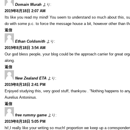
Domain Murah
より:
2019年8月18日 2:07 AM
Its like you read my mind! You seem to understand so much about this, such
do with some p.c. to force the message house a bit, however other than that, 
返信
Ethan Coldsmith
より:
2019年8月18日 3:54 AM
Our god bless people, your blog could be the approach carrier for great org
along.
返信
New Zealand ETA
より:
2019年8月18日 2:41 PM
Enjoyed studying this, very good stuff, thankyou . “Nothing happens to any
Aurelius Antoninus.
返信
free rummy game
より:
2019年8月18日 5:05 PM
hi!,I really like your writing so much! proportion we keep up a corresponde