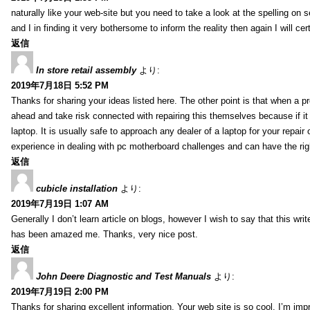
naturally like your web-site but you need to take a look at the spelling on 
and I in finding it very bothersome to inform the reality then again I will ce
返信
In store retail assembly
より:
2019年7月18日 5:52 PM
Thanks for sharing your ideas listed here. The other point is that when a
ahead and take risk connected with repairing this themselves because if it
laptop. It is usually safe to approach any dealer of a laptop for your repa
experience in dealing with pc motherboard challenges and can have the rig
返信
cubicle installation
より:
2019年7月19日 1:07 AM
Generally I don’t learn article on blogs, however I wish to say that this wr
has been amazed me. Thanks, very nice post.
返信
John Deere Diagnostic and Test Manuals
より:
2019年7月19日 2:00 PM
Thanks for sharing excellent information. Your web site is so cool. I’m impr