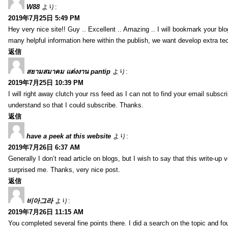
W88
より:
2019年7月25日 5:49 PM
Hey very nice site!! Guy .. Excellent .. Amazing .. I will bookmark your bl
many helpful information here within the publish, we want develop extra tec
返信
สยามสมาคม แต่งงาน pantip
より:
2019年7月25日 10:39 PM
I will right away clutch your rss feed as I can not to find your email subsc
understand so that I could subscribe. Thanks.
返信
have a peek at this website
より:
2019年7月26日 6:37 AM
Generally I don’t read article on blogs, but I wish to say that this write-up
surprised me. Thanks, very nice post.
返信
비아그라
より:
2019年7月26日 11:15 AM
You completed several fine points there. I did a search on the topic and fo