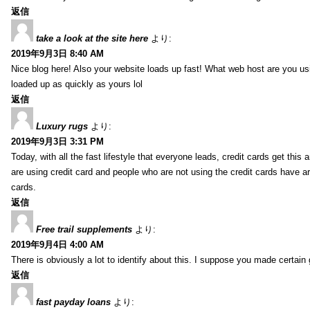
返信
take a look at the site here
より:
2019年9月3日 8:40 AM
Nice blog here! Also your website loads up fast! What web host are you usin
loaded up as quickly as yours lol
返信
Luxury rugs
より:
2019年9月3日 3:31 PM
Today, with all the fast lifestyle that everyone leads, credit cards get t
are using credit card and people who are not using the credit cards have ar
cards.
返信
Free trail supplements
より:
2019年9月4日 4:00 AM
There is obviously a lot to identify about this. I suppose you made certain 
返信
fast payday loans
より: