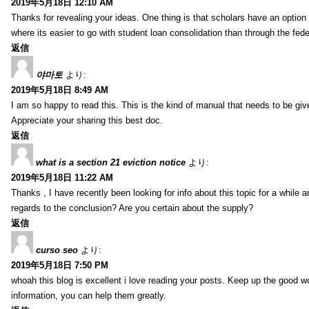
2019年5月18日 12:10 AM
Thanks for revealing your ideas. One thing is that scholars have an optio
where its easier to go with student loan consolidation than through the fede
返信
야마토
より:
2019年5月18日 8:49 AM
I am so happy to read this. This is the kind of manual that needs to be giv
Appreciate your sharing this best doc.
返信
what is a section 21 eviction notice
より:
2019年5月18日 11:22 AM
Thanks , I have recently been looking for info about this topic for a while a
regards to the conclusion? Are you certain about the supply?
返信
curso seo
より:
2019年5月18日 7:50 PM
whoah this blog is excellent i love reading your posts. Keep up the good 
information, you can help them greatly.