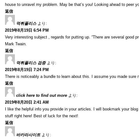
house to unravel my problem. May be that’s you! Looking ahead to peer y
返信
먹튀폴리스
より:
2019年8月19日 6:54 PM
Very interesting subject , regards for putting up. “There are several good p
Mark Twain.
返信
먹튀폴리스 검증
より:
2019年8月19日 7:24 PM
There is noticeably a bundle to learn about this. I assume you made sure n
返信
click here to find out more
より:
2019年8月20日 2:41 AM
I like the helpful info you provide in your articles. I will bookmark your bl
stuff right here! Best of luck for the next!
返信
바카라사이트
より: