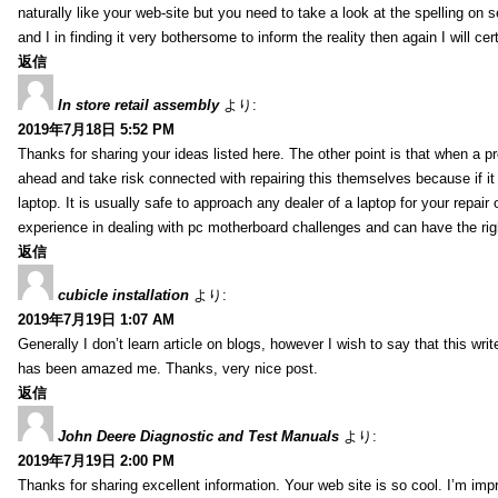
naturally like your web-site but you need to take a look at the spelling on 
and I in finding it very bothersome to inform the reality then again I will ce
返信
In store retail assembly
より:
2019年7月18日 5:52 PM
Thanks for sharing your ideas listed here. The other point is that when a
ahead and take risk connected with repairing this themselves because if it
laptop. It is usually safe to approach any dealer of a laptop for your repa
experience in dealing with pc motherboard challenges and can have the rig
返信
cubicle installation
より:
2019年7月19日 1:07 AM
Generally I don’t learn article on blogs, however I wish to say that this wr
has been amazed me. Thanks, very nice post.
返信
John Deere Diagnostic and Test Manuals
より:
2019年7月19日 2:00 PM
Thanks for sharing excellent information. Your web site is so cool. I’m impr