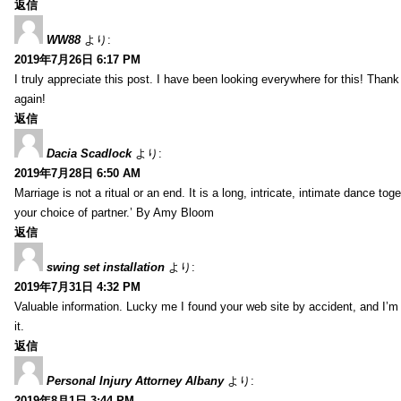
返信
WW88
より:
2019年7月26日 6:17 PM
I truly appreciate this post. I have been looking everywhere for this! Th
again!
返信
Dacia Scadlock
より:
2019年7月28日 6:50 AM
Marriage is not a ritual or an end. It is a long, intricate, intimate dance
your choice of partner.’ By Amy Bloom
返信
swing set installation
より:
2019年7月31日 4:32 PM
Valuable information. Lucky me I found your web site by accident, and I’m
it.
返信
Personal Injury Attorney Albany
より:
2019年8月1日 3:44 PM