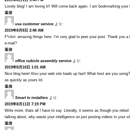
Lovely blog! I am loving it!! Will come back again. I am bookmarking your 
返信
usa customer service
より:
2019年8月8日 2:48 AM
F*ckin’ amazing things here. I’m very glad to peer your post. Thank you a 
e-mail?
返信
office cubicle assembly service
より:
2019年8月10日 1:01 AM
Nice blog here! Also your web site loads up fast! What host are you using? 
as quickly as yours lol
返信
Smart tv installers
より:
2019年8月11日 7:19 PM
Write more, thats all I have to say. Literally, it seems as though you relie
talking about, why waste your intelligence on just posting videos to your 
返信