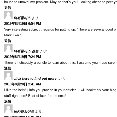
house to unravel my problem. May be that’s you! Looking ahead to peer y
返信
먹튀폴리스
より:
2019年8月19日 6:54 PM
Very interesting subject , regards for putting up. “There are several good p
Mark Twain.
返信
먹튀폴리스 검증
より:
2019年8月19日 7:24 PM
There is noticeably a bundle to learn about this. I assume you made sure n
返信
click here to find out more
より:
2019年8月20日 2:41 AM
I like the helpful info you provide in your articles. I will bookmark your bl
stuff right here! Best of luck for the next!
返信
바카라사이트
より: