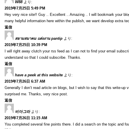
W88
より:
2019年7月25日 5:49 PM
Hey very nice site!! Guy .. Excellent .. Amazing .. I will bookmark your bl
many helpful information here within the publish, we want develop extra tec
返信
สยามสมาคม แต่งงาน pantip
より:
2019年7月25日 10:39 PM
I will right away clutch your rss feed as I can not to find your email subsc
understand so that I could subscribe. Thanks.
返信
have a peek at this website
より:
2019年7月26日 6:37 AM
Generally I don’t read article on blogs, but I wish to say that this write-up
surprised me. Thanks, very nice post.
返信
비아그라
より:
2019年7月26日 11:15 AM
You completed several fine points there. I did a search on the topic and fo