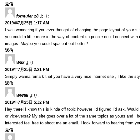
返信
formuler z8
より:
2019年7月25日 1:17 AM
I was wondering if you ever thought of changing the page layout of your sit
you could a little more in the way of content so people could connect with it
images. Maybe you could space it out better?
返信
W88
より:
2019年7月25日 2:21 PM
Simply wanna remark that you have a very nice internet site , I like the styl
返信
WW88
より:
2019年7月25日 5:32 PM
Hey there! I know this is kinda off topic however I’d figured I’d ask. Would
or vice-versa? My site goes over a lot of the same topics as yours and I b
interested feel free to shoot me an email. I look forward to hearing from y
返信