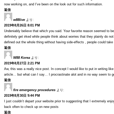
now working on, and I’ve been on the look out for such information.
返信
w88live
より:
2019年8月26日 8:01 PM
Undeniably believe that which you said. Your favorite reason seemed to be 
definitely get irked while people think about worries that they plainly do n
defined out the whole thing without having side-effects , people could take
返信
W88 Korea
より:
2019年8月27日 2:21 PM
Aw, this was a really nice post. In concept I would like to put in writing li
article… but what can I say… I procrastinate alot and in no way seem to g
返信
fire emergency procedures
より:
2019年8月30日 9:44 PM
I just couldn’t depart your website prior to suggesting that I extremely enj
back often to check up on new posts
返信