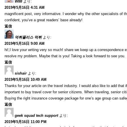
W88
より:
2019年5月16日 4:31 AM
magnificent post, very informative. I wonder why the other specialists of th
confident, you’ve a great readers’ base already!
返信
먹튀폴리스 먹튀
より:
2019年5月16日 9:00 AM
hi!,I love your writing very so much! share we keep up a correspondence e
resolve my problem. Maybe that is you! Taking a look forward to see you.
返信
sishair
より:
2019年5月16日 10:49 AM
Thanks for your article on the travel industry. I would also like to add that i
important to buy travel cover for senior citizens. When traveling, senior ci
Buying the right insurance coverage package for one’s age group can safe
返信
geek squad tech support
より:
2019年5月16日 11:00 PM