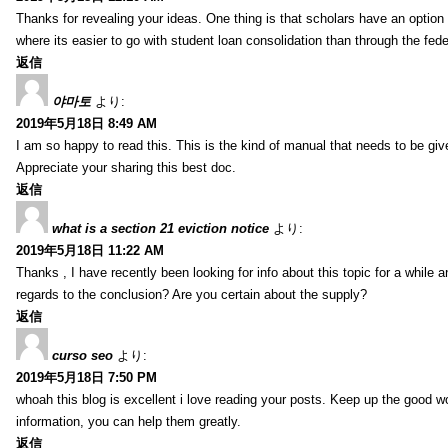
Thanks for revealing your ideas. One thing is that scholars have an optio
where its easier to go with student loan consolidation than through the fede
返信
야마토
より:
2019年5月18日 8:49 AM
I am so happy to read this. This is the kind of manual that needs to be giv
Appreciate your sharing this best doc.
返信
what is a section 21 eviction notice
より:
2019年5月18日 11:22 AM
Thanks , I have recently been looking for info about this topic for a while a
regards to the conclusion? Are you certain about the supply?
返信
curso seo
より:
2019年5月18日 7:50 PM
whoah this blog is excellent i love reading your posts. Keep up the good 
information, you can help them greatly.
返信