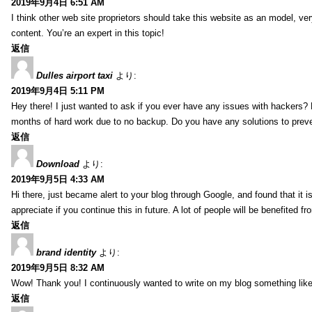
2019年9月4日 6:51 AM
I think other web site proprietors should take this website as an model, ver
content. You’re an expert in this topic!
返信
Dulles airport taxi
より:
2019年9月4日 5:11 PM
Hey there! I just wanted to ask if you ever have any issues with hackers?
months of hard work due to no backup. Do you have any solutions to prev
返信
Download
より:
2019年9月5日 4:33 AM
Hi there, just became alert to your blog through Google, and found that it is
appreciate if you continue this in future. A lot of people will be benefited f
返信
brand identity
より:
2019年9月5日 8:32 AM
Wow! Thank you! I continuously wanted to write on my blog something like 
返信