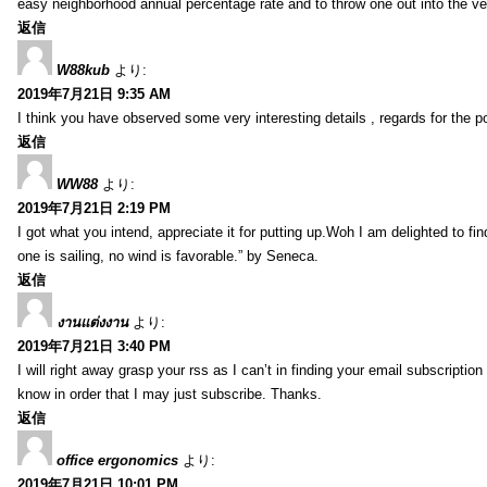
easy neighborhood annual percentage rate and to throw one out into the ve
返信
W88kub
より:
2019年7月21日 9:35 AM
I think you have observed some very interesting details , regards for the p
返信
WW88
より:
2019年7月21日 2:19 PM
I got what you intend, appreciate it for putting up.Woh I am delighted to fi
one is sailing, no wind is favorable.” by Seneca.
返信
งานแต่งงาน
より:
2019年7月21日 3:40 PM
I will right away grasp your rss as I can’t in finding your email subscripti
know in order that I may just subscribe. Thanks.
返信
office ergonomics
より:
2019年7月21日 10:01 PM