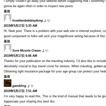
I simply couldn’t go away your website before suggesting that I extremely 
gonna be again often in order to inspect new posts.
返信
Insektenbekämpfung
より:
2019年5月17日 5:35 AM
Hi, Neat post. There is a problem with your web site in internet explorer, 
good component to folks will omit your magnificent writing because of this
返信
Sore Muscle Cream
より:
2019年5月17日 6:06 AM
Thanks for your publication on the traveling industry. I’d also like to include
absolutely crucial to buy travel cover for seniors. When traveling, golden-
Obtaining right insurance package for your age group can protect your hea
返信
gambling
より:
2019年5月17日 7:51 AM
I’m very happy to read this. This is the kind of manual that needs to be giv
Appreciate your sharing this best doc.