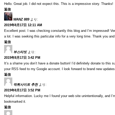
Hello. Great job. I did not expect this. This is a impressive story. Thanks!
返信
WANZ 889
より:
2019年8月17日 12:11 AM
Excellent post. I was checking constantly this blog and I’m impressed! Very 
a lot. I was seeking this particular info for a very long time. Thank you an
返信
부스타빗
より:
2019年8月17日 3:42 PM
It’s a shame you don’t have a donate button! I’d definitely donate to this s
your RSS feed to my Google account. I look forward to brand new updates 
返信
먹튀사이트 추천
より:
2019年8月17日 3:52 PM
Helpful information. Lucky me I found your web site unintentionally, and I’
bookmarked it.
返信