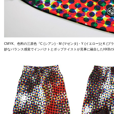
CMYK、色料の三原色『C (シアン)・M (マゼンタ)・Y (イエロー)と
妙なバランス感覚でインパクトとポップテイストが見事に融合したHXBの