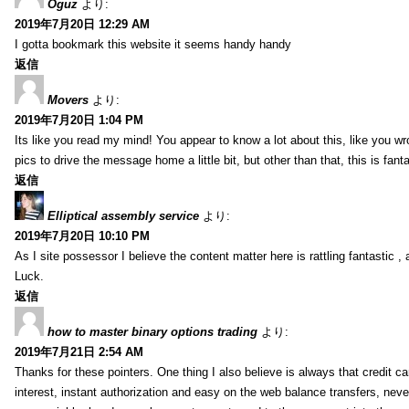
Oguz
より:
2019年7月20日 12:29 AM
I gotta bookmark this website it seems handy handy
返信
Movers
より:
2019年7月20日 1:04 PM
Its like you read my mind! You appear to know a lot about this, like you wr
pics to drive the message home a little bit, but other than that, this is fantas
返信
Elliptical assembly service
より:
2019年7月20日 10:10 PM
As I site possessor I believe the content matter here is rattling fantastic ,
Luck.
返信
how to master binary options trading
より:
2019年7月21日 2:54 AM
Thanks for these pointers. One thing I also believe is always that credit c
interest, instant authorization and easy on the web balance transfers, nev