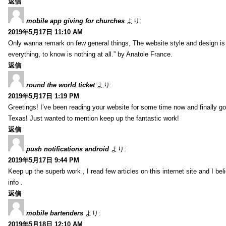
返信
mobile app giving for churches
より:
2019年5月17日 11:10 AM
Only wanna remark on few general things, The website style and design is pe
everything, to know is nothing at all.” by Anatole France.
返信
round the world ticket
より:
2019年5月17日 1:19 PM
Greetings! I’ve been reading your website for some time now and finally 
Texas! Just wanted to mention keep up the fantastic work!
返信
push notifications android
より:
2019年5月17日 9:44 PM
Keep up the superb work , I read few articles on this internet site and I beli
info .
返信
mobile bartenders
より:
2019年5月18日 12:10 AM