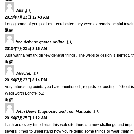
W88
より:
2019年7月23日 12:43 AM
I dugg some of you post as I cerebrated they were extremely helpful inval
返信
free defense games online
より:
2019年7月23日 2:16 AM
Just wanna remark on few general things, The website design is perfect, the 
返信
W88club
より:
2019年7月23日 8:14 PM
Very interesting points you have mentioned , regards for posting . “Great is 
Wadsworth Longfellow.
返信
John Deere Diagnostic and Test Manuals
より:
2019年7月25日 1:12 AM
Each and every time I visit this web site there’s a new challenge and imp
several times to understand how you’re doing some things to wear them my