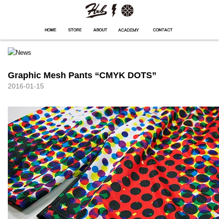
HXB
Home
Hugest
About
Academy
Contact
Store
Graphic Mesh Pants “CMYK DOTS”
2016-01-15