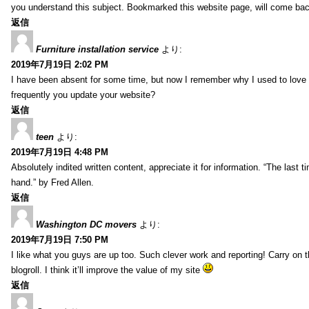
you understand this subject. Bookmarked this website page, will come back 
返信
Furniture installation service
より:
2019年7月19日 2:02 PM
I have been absent for some time, but now I remember why I used to love t
frequently you update your website?
返信
teen
より:
2019年7月19日 4:48 PM
Absolutely indited written content, appreciate it for information. “The las
hand.” by Fred Allen.
返信
Washington DC movers
より:
2019年7月19日 7:50 PM
I like what you guys are up too. Such clever work and reporting! Carry on
blogroll. I think it’ll improve the value of my site
返信