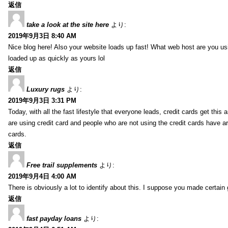
返信
take a look at the site here
より:
2019年9月3日 8:40 AM
Nice blog here! Also your website loads up fast! What web host are you usin
loaded up as quickly as yours lol
返信
Luxury rugs
より:
2019年9月3日 3:31 PM
Today, with all the fast lifestyle that everyone leads, credit cards get t
are using credit card and people who are not using the credit cards have ar
cards.
返信
Free trail supplements
より:
2019年9月4日 4:00 AM
There is obviously a lot to identify about this. I suppose you made certain 
返信
fast payday loans
より: