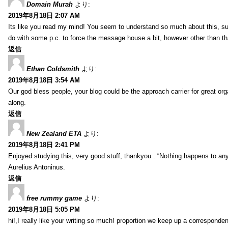
Domain Murah
より:
2019年8月18日 2:07 AM
Its like you read my mind! You seem to understand so much about this, such
do with some p.c. to force the message house a bit, however other than that, 
返信
Ethan Coldsmith
より:
2019年8月18日 3:54 AM
Our god bless people, your blog could be the approach carrier for great org
along.
返信
New Zealand ETA
より:
2019年8月18日 2:41 PM
Enjoyed studying this, very good stuff, thankyou . “Nothing happens to any
Aurelius Antoninus.
返信
free rummy game
より:
2019年8月18日 5:05 PM
hi!,I really like your writing so much! proportion we keep up a corresponde