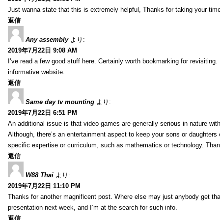
Just wanna state that this is extremely helpful, Thanks for taking your time 
返信
Any assembly
より:
2019年7月22日 9:08 AM
I’ve read a few good stuff here. Certainly worth bookmarking for revisiting
informative website.
返信
Same day tv mounting
より:
2019年7月22日 6:51 PM
An additional issue is that video games are generally serious in nature with
Although, there’s an entertainment aspect to keep your sons or daughters
specific expertise or curriculum, such as mathematics or technology. Thank
返信
W88 Thai
より:
2019年7月22日 11:10 PM
Thanks for another magnificent post. Where else may just anybody get that 
presentation next week, and I’m at the search for such info.
返信