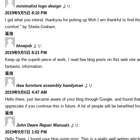
minimalist logo design
より:
2019年9月5日 8:10 PM
I got what you intend, thankyou for putting up.Woh I am thankful to find th
comfort.” by Sheila Graham.
返信
blowjob
より:
2019年9月5日 8:21 PM
Keep up the superb piece of work, I read few blog posts on this web site an
fantastic information.
返信
ikea furniture assembly handyman
より:
2019年9月6日 4:47 AM
Hello there, just became aware of your blog through Google, and found that i
appreciate if you continue this in future. A lot of people will be benefited f
返信
John Deere Repair Manuals
より:
2019年9月7日 1:02 PM
Hello There. I found your blog using msn. This is a really well written artic