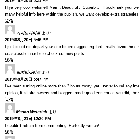
2019年8月20日 5:21 PM
Hiya very cool website!! Man .. Beautiful .. Superb .. I’ll bookmark your w
many helpful info here within the publish, we want develop extra strategies on
返信
카지노사이트
より:
2019年8月20日 5:46 PM
I just could not depart your site before suggesting that I really loved the s
ceaselessly in order to check out new posts.
返信
릴게임사이트
より:
2019年8月20日 5:47 PM
I’ve been surfing online more than 3 hours today, yet I never found any inter
opinion, if all site owners and bloggers made good content as you did, the 
返信
Mason Weinrich
より:
2019年8月21日 12:20 PM
I couldn’t refrain from commenting. Perfectly written!
返信