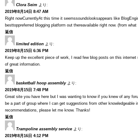
Clora Seim
より:
2019年8月14日 8:47 AM
Right nowCurrentlyAt this time it seemssoundslooksappears like BlogEn
besttoppreferred blogging platform out thereavailable right now. (from what 
返信
limited edition
より:
2019年8月15日 6:36 PM
Keep up the excellent piece of work, I read few blog posts on this internet 
of great information.
返信
basketball hoop assembly
より:
2019年8月15日 7:48 PM
Great site you have here but I was wanting to know if you knew of any foru
be a part of group where I can get suggestions from other knowledgeable in
recommendations, please let me know. Thanks!
返信
Trampoline assembly service
より:
2019年8月16日 4:12 PM