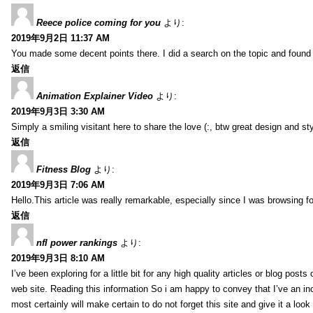
Reece police coming for you
より:
2019年9月2日 11:37 AM
You made some decent points there. I did a search on the topic and found m
返信
Animation Explainer Video
より:
2019年9月3日 3:30 AM
Simply a smiling visitant here to share the love (:, btw great design and sty
返信
Fitness Blog
より:
2019年9月3日 7:06 AM
Hello.This article was really remarkable, especially since I was browsing f
返信
nfl power rankings
より:
2019年9月3日 8:10 AM
I’ve been exploring for a little bit for any high quality articles or blog post
web site. Reading this information So i am happy to convey that I’ve an in
most certainly will make certain to do not forget this site and give it a look 