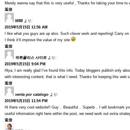
Merely wanna say that this is very useful , Thanks for taking your time to w
返信
W88
より:
2019年5月15日 11:56 AM
I like what you guys are up also. Such clever work and reporting! Carry on
I think it’ll improve the value of my site
返信
먹튀폴리스 사이트
より:
2019年5月15日 9:04 PM
Hiya, I am really glad I’ve found this info. Today bloggers publish only abou
with interesting content, that is what I need. Thanks for keeping this web sit
返信
venta por catalogo
より:
2019年5月15日 11:54 PM
Hi there very cool website!! Guy .. Beautiful .. Superb .. I will bookmark y
useful information right here within the post, we need work out extra strategie
返信