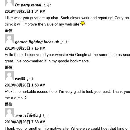
Dc party rental
より:
2019年8月25日 1:34 PM
I like what you guys are up also. Such clever work and reporting! Carry on
think it will improve the value of my web site
返信
garden lighting ideas uk
より:
2019年8月25日 7:16 PM
Hello there, I discovered your website via Google at the same time as sea
great. I’ve bookmarked it in my google bookmarks.
返信
ww88
より:
2019年8月26日 1:58 AM
F*ckin’ remarkable issues here. I’m very glad to look your post. Thank yo
me a e-mail?
返信
อาหารโต๊ะจีน
より:
2019年8月26日 7:38 AM
Thank you for another informative site. Where else could I get that kind of i