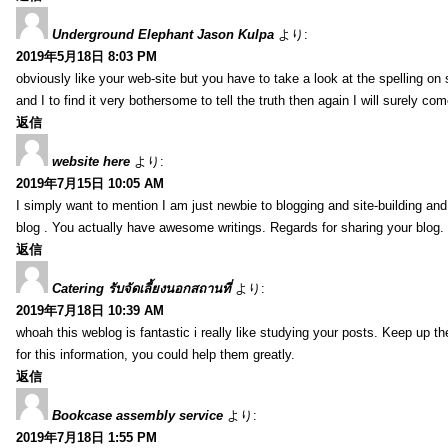
Underground Elephant Jason Kulpa
より:
2019年5月18日 8:03 PM
obviously like your web-site but you have to take a look at the spelling on
and I to find it very bothersome to tell the truth then again I will surely co
返信
website here
より:
2019年7月15日 10:05 AM
I simply want to mention I am just newbie to blogging and site-building an
blog . You actually have awesome writings. Regards for sharing your blog.
返信
Catering รับจัดเลี้ยงนอกสถานที่
より:
2019年7月18日 10:39 AM
whoah this weblog is fantastic i really like studying your posts. Keep up t
for this information, you could help them greatly.
返信
Bookcase assembly service
より:
2019年7月18日 1:55 PM