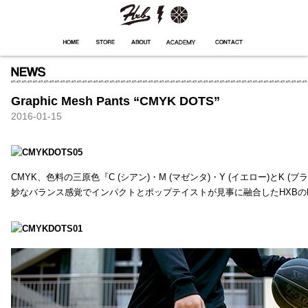
HXB
Home
Hugest
About
Academy
Contact
Store
Graphic Mesh Pants “CMYK DOTS”
2016-01-15
CMYK、色料の三原色『C (シアン)・M (マゼンタ)・Y (イエロー)と
妙なバランス感覚でインパクトとポップテイストが見事に融合したHXBの