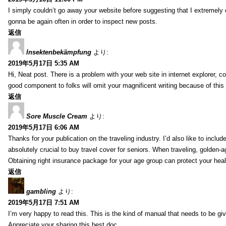
I simply couldn’t go away your website before suggesting that I extremely 
gonna be again often in order to inspect new posts.
返信
Insektenbekämpfung
より:
2019年5月17日 5:35 AM
Hi, Neat post. There is a problem with your web site in internet explorer, 
good component to folks will omit your magnificent writing because of this
返信
Sore Muscle Cream
より:
2019年5月17日 6:06 AM
Thanks for your publication on the traveling industry. I’d also like to include
absolutely crucial to buy travel cover for seniors. When traveling, golden-
Obtaining right insurance package for your age group can protect your hea
返信
gambling
より:
2019年5月17日 7:51 AM
I’m very happy to read this. This is the kind of manual that needs to be giv
Appreciate your sharing this best doc.