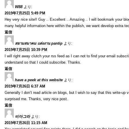
W88
より:
2019年7月25日 5:49 PM
Hey very nice site!! Guy .. Excellent .. Amazing .. I will bookmark your bl
many helpful information here within the publish, we want develop extra tec
返信
สยามสมาคม แต่งงาน pantip
より:
2019年7月25日 10:39 PM
I will right away clutch your rss feed as I can not to find your email subsc
understand so that I could subscribe. Thanks.
返信
have a peek at this website
より:
2019年7月26日 6:37 AM
Generally I don’t read article on blogs, but I wish to say that this write-up
surprised me. Thanks, very nice post.
返信
비아그라
より:
2019年7月26日 11:15 AM