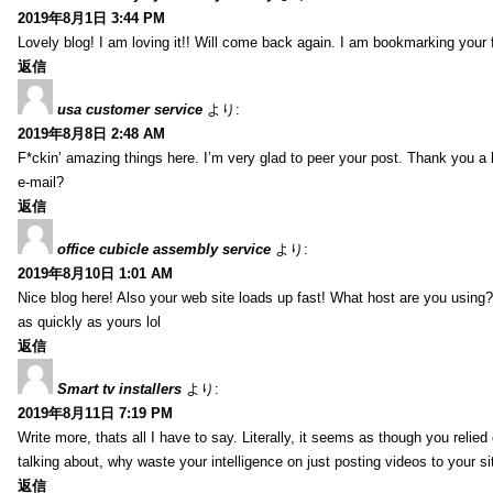
2019年8月1日 3:44 PM
Lovely blog! I am loving it!! Will come back again. I am bookmarking your 
返信
usa customer service
より:
2019年8月8日 2:48 AM
F*ckin’ amazing things here. I’m very glad to peer your post. Thank you a 
e-mail?
返信
office cubicle assembly service
より:
2019年8月10日 1:01 AM
Nice blog here! Also your web site loads up fast! What host are you using? 
as quickly as yours lol
返信
Smart tv installers
より:
2019年8月11日 7:19 PM
Write more, thats all I have to say. Literally, it seems as though you relie
talking about, why waste your intelligence on just posting videos to your 
返信