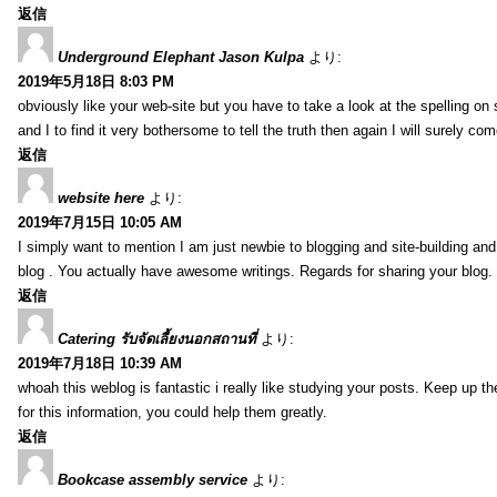
返信
Underground Elephant Jason Kulpa
より:
2019年5月18日 8:03 PM
obviously like your web-site but you have to take a look at the spelling on
and I to find it very bothersome to tell the truth then again I will surely co
返信
website here
より:
2019年7月15日 10:05 AM
I simply want to mention I am just newbie to blogging and site-building an
blog . You actually have awesome writings. Regards for sharing your blog.
返信
Catering รับจัดเลี้ยงนอกสถานที่
より:
2019年7月18日 10:39 AM
whoah this weblog is fantastic i really like studying your posts. Keep up t
for this information, you could help them greatly.
返信
Bookcase assembly service
より: