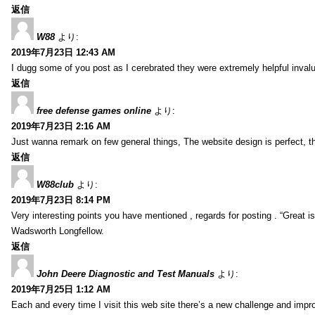
返信
W88
より:
2019年7月23日 12:43 AM
I dugg some of you post as I cerebrated they were extremely helpful inval
返信
free defense games online
より:
2019年7月23日 2:16 AM
Just wanna remark on few general things, The website design is perfect, the 
返信
W88club
より:
2019年7月23日 8:14 PM
Very interesting points you have mentioned , regards for posting . “Great is 
Wadsworth Longfellow.
返信
John Deere Diagnostic and Test Manuals
より:
2019年7月25日 1:12 AM
Each and every time I visit this web site there’s a new challenge and imp