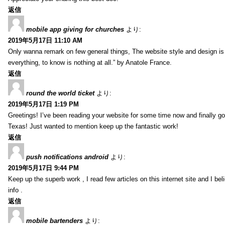
返信
mobile app giving for churches
より:
2019年5月17日 11:10 AM
Only wanna remark on few general things, The website style and design is pe
everything, to know is nothing at all.” by Anatole France.
返信
round the world ticket
より:
2019年5月17日 1:19 PM
Greetings! I’ve been reading your website for some time now and finally 
Texas! Just wanted to mention keep up the fantastic work!
返信
push notifications android
より:
2019年5月17日 9:44 PM
Keep up the superb work , I read few articles on this internet site and I beli
info .
返信
mobile bartenders
より: