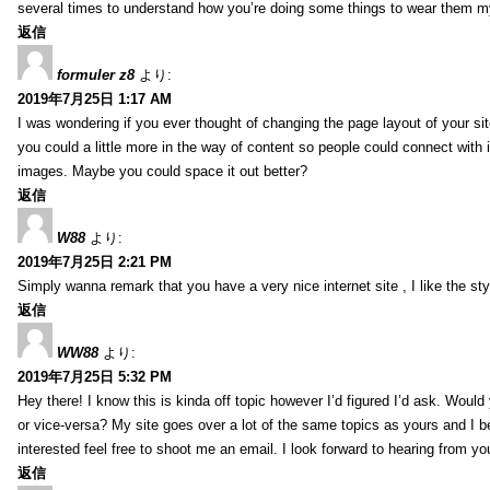
several times to understand how you’re doing some things to wear them my
返信
formuler z8
より:
2019年7月25日 1:17 AM
I was wondering if you ever thought of changing the page layout of your sit
you could a little more in the way of content so people could connect with it
images. Maybe you could space it out better?
返信
W88
より:
2019年7月25日 2:21 PM
Simply wanna remark that you have a very nice internet site , I like the styl
返信
WW88
より:
2019年7月25日 5:32 PM
Hey there! I know this is kinda off topic however I’d figured I’d ask. Would
or vice-versa? My site goes over a lot of the same topics as yours and I b
interested feel free to shoot me an email. I look forward to hearing from y
返信