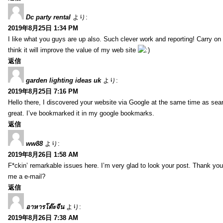
Dc party rental
より:
2019年8月25日 1:34 PM
I like what you guys are up also. Such clever work and reporting! Carry on
think it will improve the value of my web site
返信
garden lighting ideas uk
より:
2019年8月25日 7:16 PM
Hello there, I discovered your website via Google at the same time as sea
great. I’ve bookmarked it in my google bookmarks.
返信
ww88
より:
2019年8月26日 1:58 AM
F*ckin’ remarkable issues here. I’m very glad to look your post. Thank yo
me a e-mail?
返信
อาหารโต๊ะจีน
より:
2019年8月26日 7:38 AM