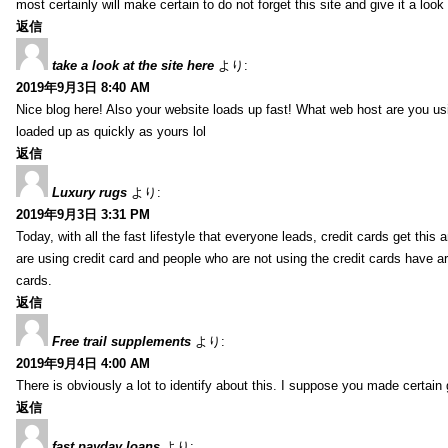
most certainly will make certain to do not forget this site and give it a look 
返信
take a look at the site here
より:
2019年9月3日 8:40 AM
Nice blog here! Also your website loads up fast! What web host are you usin
loaded up as quickly as yours lol
返信
Luxury rugs
より:
2019年9月3日 3:31 PM
Today, with all the fast lifestyle that everyone leads, credit cards get t
are using credit card and people who are not using the credit cards have ar
cards.
返信
Free trail supplements
より:
2019年9月4日 4:00 AM
There is obviously a lot to identify about this. I suppose you made certain 
返信
fast payday loans
より: