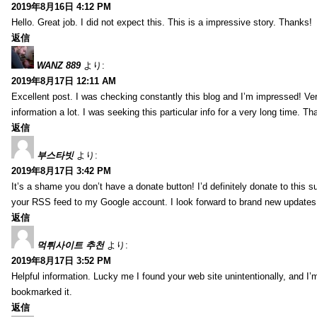
2019年8月16日 4:12 PM
Hello. Great job. I did not expect this. This is a impressive story. Thanks!
返信
WANZ 889
より:
2019年8月17日 12:11 AM
Excellent post. I was checking constantly this blog and I’m impressed! Very 
information a lot. I was seeking this particular info for a very long time. 
返信
부스타빗
より:
2019年8月17日 3:42 PM
It’s a shame you don’t have a donate button! I’d definitely donate to this s
your RSS feed to my Google account. I look forward to brand new updates 
返信
먹튀사이트 추천
より:
2019年8月17日 3:52 PM
Helpful information. Lucky me I found your web site unintentionally, and I’
bookmarked it.
返信