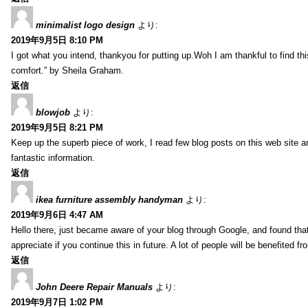
minimalist logo design
より:
2019年9月5日 8:10 PM
I got what you intend, thankyou for putting up.Woh I am thankful to find th
comfort.” by Sheila Graham.
返信
blowjob
より:
2019年9月5日 8:21 PM
Keep up the superb piece of work, I read few blog posts on this web site an
fantastic information.
返信
ikea furniture assembly handyman
より:
2019年9月6日 4:47 AM
Hello there, just became aware of your blog through Google, and found that i
appreciate if you continue this in future. A lot of people will be benefited f
返信
John Deere Repair Manuals
より:
2019年9月7日 1:02 PM