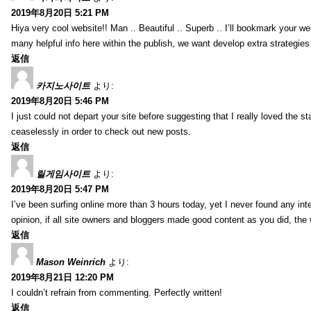
2019年8月20日 5:21 PM
Hiya very cool website!! Man .. Beautiful .. Superb .. I’ll bookmark your w
many helpful info here within the publish, we want develop extra strategies on
返信
카지노사이트
より:
2019年8月20日 5:46 PM
I just could not depart your site before suggesting that I really loved the s
ceaselessly in order to check out new posts.
返信
릴게임사이트
より:
2019年8月20日 5:47 PM
I’ve been surfing online more than 3 hours today, yet I never found any inter
opinion, if all site owners and bloggers made good content as you did, the 
返信
Mason Weinrich
より:
2019年8月21日 12:20 PM
I couldn’t refrain from commenting. Perfectly written!
返信