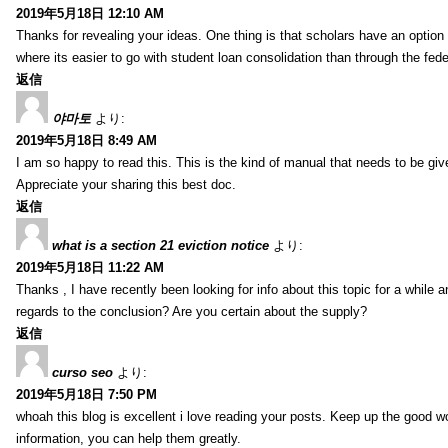
2019年5月18日 12:10 AM
Thanks for revealing your ideas. One thing is that scholars have an optio
where its easier to go with student loan consolidation than through the fede
返信
야마토
より:
2019年5月18日 8:49 AM
I am so happy to read this. This is the kind of manual that needs to be giv
Appreciate your sharing this best doc.
返信
what is a section 21 eviction notice
より:
2019年5月18日 11:22 AM
Thanks , I have recently been looking for info about this topic for a while a
regards to the conclusion? Are you certain about the supply?
返信
curso seo
より:
2019年5月18日 7:50 PM
whoah this blog is excellent i love reading your posts. Keep up the good 
information, you can help them greatly.