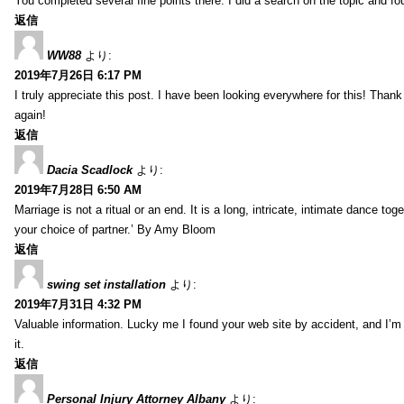
You completed several fine points there. I did a search on the topic and fo
返信
WW88
より:
2019年7月26日 6:17 PM
I truly appreciate this post. I have been looking everywhere for this! Th
again!
返信
Dacia Scadlock
より:
2019年7月28日 6:50 AM
Marriage is not a ritual or an end. It is a long, intricate, intimate dance
your choice of partner.’ By Amy Bloom
返信
swing set installation
より:
2019年7月31日 4:32 PM
Valuable information. Lucky me I found your web site by accident, and I’m
it.
返信
Personal Injury Attorney Albany
より: