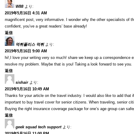
W88
より:
2019年5月16日 4:31 AM
magnificent post, very informative. I wonder why the other specialists of th
confident, you’ve a great readers’ base already!
返信
먹튀폴리스 먹튀
より:
2019年5月16日 9:00 AM
hi!,I love your writing very so much! share we keep up a correspondence e
resolve my problem. Maybe that is you! Taking a look forward to see you.
返信
sishair
より:
2019年5月16日 10:49 AM
Thanks for your article on the travel industry. I would also like to add that i
important to buy travel cover for senior citizens. When traveling, senior ci
Buying the right insurance coverage package for one’s age group can safe
返信
geek squad tech support
より:
2019年5月16日 11:00 PM