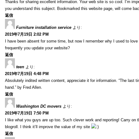
Thanks for sharing excellent information. Your web site is so cool. I’m impr
you understand this subject. Bookmarked this website page, will come back 
返信
Furniture installation service
より:
2019年7月19日 2:02 PM
I have been absent for some time, but now I remember why I used to love t
frequently you update your website?
返信
teen
より:
2019年7月19日 4:48 PM
Absolutely indited written content, appreciate it for information. “The las
hand.” by Fred Allen.
返信
Washington DC movers
より:
2019年7月19日 7:50 PM
I like what you guys are up too. Such clever work and reporting! Carry on
blogroll. I think it’ll improve the value of my site
返信