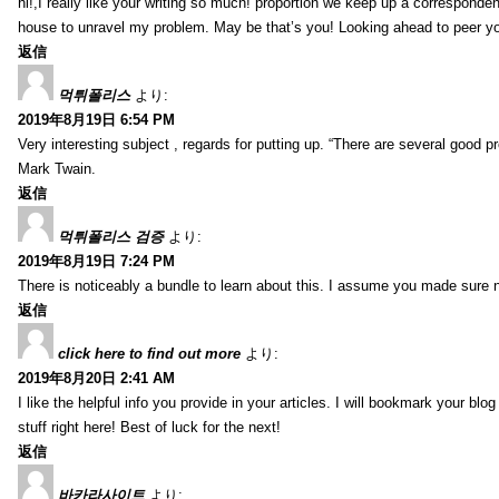
hi!,I really like your writing so much! proportion we keep up a corresponde
house to unravel my problem. May be that’s you! Looking ahead to peer y
返信
먹튀폴리스
より:
2019年8月19日 6:54 PM
Very interesting subject , regards for putting up. “There are several good p
Mark Twain.
返信
먹튀폴리스 검증
より:
2019年8月19日 7:24 PM
There is noticeably a bundle to learn about this. I assume you made sure n
返信
click here to find out more
より:
2019年8月20日 2:41 AM
I like the helpful info you provide in your articles. I will bookmark your bl
stuff right here! Best of luck for the next!
返信
바카라사이트
より: