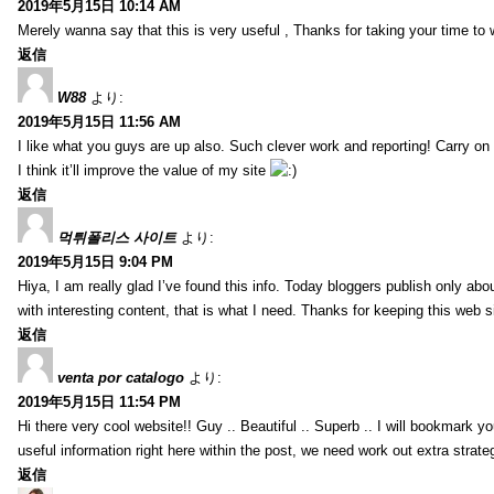
2019年5月15日 10:14 AM
Merely wanna say that this is very useful , Thanks for taking your time to w
返信
W88
より:
2019年5月15日 11:56 AM
I like what you guys are up also. Such clever work and reporting! Carry on
I think it’ll improve the value of my site
返信
먹튀폴리스 사이트
より:
2019年5月15日 9:04 PM
Hiya, I am really glad I’ve found this info. Today bloggers publish only abou
with interesting content, that is what I need. Thanks for keeping this web sit
返信
venta por catalogo
より:
2019年5月15日 11:54 PM
Hi there very cool website!! Guy .. Beautiful .. Superb .. I will bookmark y
useful information right here within the post, we need work out extra strategie
返信