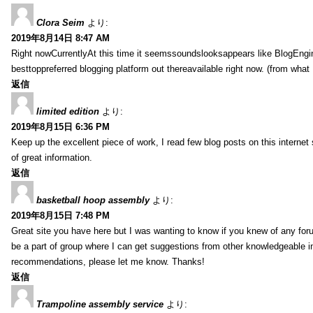
Clora Seim
より:
2019年8月14日 8:47 AM
Right nowCurrentlyAt this time it seemssoundslooksappears like BlogEn
besttoppreferred blogging platform out thereavailable right now. (from what 
返信
limited edition
より:
2019年8月15日 6:36 PM
Keep up the excellent piece of work, I read few blog posts on this internet 
of great information.
返信
basketball hoop assembly
より:
2019年8月15日 7:48 PM
Great site you have here but I was wanting to know if you knew of any foru
be a part of group where I can get suggestions from other knowledgeable in
recommendations, please let me know. Thanks!
返信
Trampoline assembly service
より: