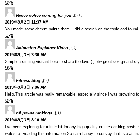
返信
Reece police coming for you
より:
2019年9月2日 11:37 AM
You made some decent points there. I did a search on the topic and found m
返信
Animation Explainer Video
より:
2019年9月3日 3:30 AM
Simply a smiling visitant here to share the love (:, btw great design and sty
返信
Fitness Blog
より:
2019年9月3日 7:06 AM
Hello.This article was really remarkable, especially since I was browsing f
返信
nfl power rankings
より:
2019年9月3日 8:10 AM
I’ve been exploring for a little bit for any high quality articles or blog post
web site. Reading this information So i am happy to convey that I’ve an in