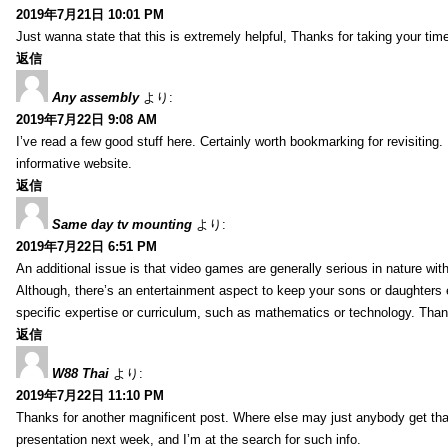
2019年7月21日 10:01 PM
Just wanna state that this is extremely helpful, Thanks for taking your time 
返信
Any assembly
より:
2019年7月22日 9:08 AM
I’ve read a few good stuff here. Certainly worth bookmarking for revisiting
informative website.
返信
Same day tv mounting
より:
2019年7月22日 6:51 PM
An additional issue is that video games are generally serious in nature with
Although, there’s an entertainment aspect to keep your sons or daughters
specific expertise or curriculum, such as mathematics or technology. Thank
返信
W88 Thai
より:
2019年7月22日 11:10 PM
Thanks for another magnificent post. Where else may just anybody get that 
presentation next week, and I’m at the search for such info.