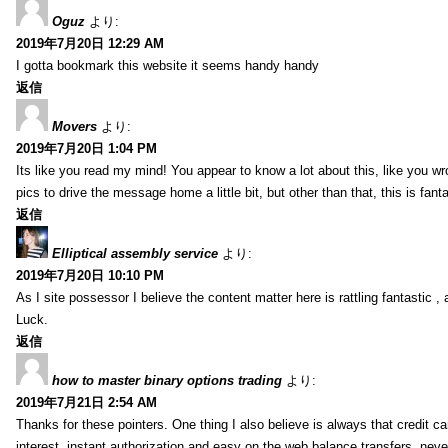
Oguz
より:
2019年7月20日 12:29 AM
I gotta bookmark this website it seems handy handy
返信
Movers
より:
2019年7月20日 1:04 PM
Its like you read my mind! You appear to know a lot about this, like you wr
pics to drive the message home a little bit, but other than that, this is fantas
返信
Elliptical assembly service
より:
2019年7月20日 10:10 PM
As I site possessor I believe the content matter here is rattling fantastic ,
Luck.
返信
how to master binary options trading
より:
2019年7月21日 2:54 AM
Thanks for these pointers. One thing I also believe is always that credit c
interest, instant authorization and easy on the web balance transfers, nev