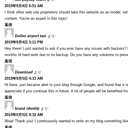
2019年9月4日 6:51 AM
I think other web site proprietors should take this website as an model, ver
content. You’re an expert in this topic!
返信
Dulles airport taxi
より:
2019年9月4日 5:11 PM
Hey there! I just wanted to ask if you ever have any issues with hackers?
months of hard work due to no backup. Do you have any solutions to prev
返信
Download
より:
2019年9月5日 4:33 AM
Hi there, just became alert to your blog through Google, and found that it is
appreciate if you continue this in future. A lot of people will be benefited f
返信
brand identity
より:
2019年9月5日 8:32 AM
Wow! Thank you! I continuously wanted to write on my blog something like 
返信