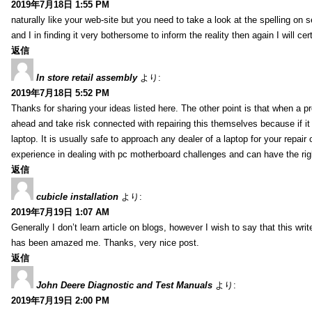
2019年7月18日 1:55 PM
naturally like your web-site but you need to take a look at the spelling on 
and I in finding it very bothersome to inform the reality then again I will ce
返信
In store retail assembly
より:
2019年7月18日 5:52 PM
Thanks for sharing your ideas listed here. The other point is that when a
ahead and take risk connected with repairing this themselves because if it
laptop. It is usually safe to approach any dealer of a laptop for your repa
experience in dealing with pc motherboard challenges and can have the rig
返信
cubicle installation
より:
2019年7月19日 1:07 AM
Generally I don’t learn article on blogs, however I wish to say that this wr
has been amazed me. Thanks, very nice post.
返信
John Deere Diagnostic and Test Manuals
より:
2019年7月19日 2:00 PM