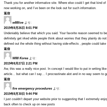
Thank you for another informative site. Where else could I get that kind of i
now working on, and I’ve been on the look out for such information.
返信
w88live
より:
2019年8月26日 8:01 PM
Undeniably believe that which you said. Your favorite reason seemed to be 
definitely get irked while people think about worries that they plainly do n
defined out the whole thing without having side-effects , people could take
返信
W88 Korea
より:
2019年8月27日 2:21 PM
Aw, this was a really nice post. In concept I would like to put in writing li
article… but what can I say… I procrastinate alot and in no way seem to g
返信
fire emergency procedures
より:
2019年8月30日 9:44 PM
I just couldn’t depart your website prior to suggesting that I extremely enj
back often to check up on new posts