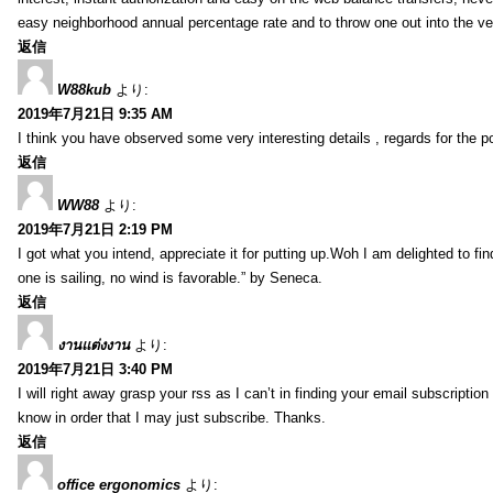
easy neighborhood annual percentage rate and to throw one out into the ve
返信
W88kub
より:
2019年7月21日 9:35 AM
I think you have observed some very interesting details , regards for the p
返信
WW88
より:
2019年7月21日 2:19 PM
I got what you intend, appreciate it for putting up.Woh I am delighted to fi
one is sailing, no wind is favorable.” by Seneca.
返信
งานแต่งงาน
より:
2019年7月21日 3:40 PM
I will right away grasp your rss as I can’t in finding your email subscripti
know in order that I may just subscribe. Thanks.
返信
office ergonomics
より: