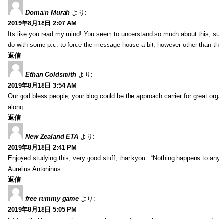
Domain Murah
より:
2019年8月18日 2:07 AM
Its like you read my mind! You seem to understand so much about this, such
do with some p.c. to force the message house a bit, however other than that, 
返信
Ethan Coldsmith
より:
2019年8月18日 3:54 AM
Our god bless people, your blog could be the approach carrier for great org
along.
返信
New Zealand ETA
より:
2019年8月18日 2:41 PM
Enjoyed studying this, very good stuff, thankyou . “Nothing happens to any
Aurelius Antoninus.
返信
free rummy game
より:
2019年8月18日 5:05 PM