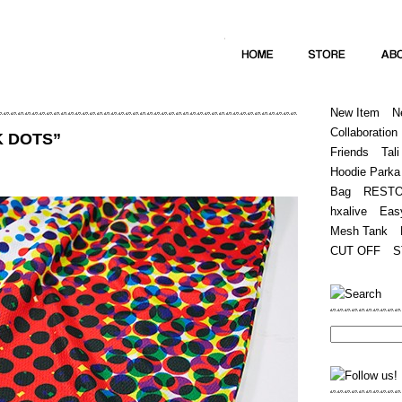
Home
Hugest
About
Store
New Item
N
Collaboration
K DOTS”
Friends
Tali
Hoodie Parka
Bag
REST
hxalive
Eas
Mesh Tank
CUT OFF
S