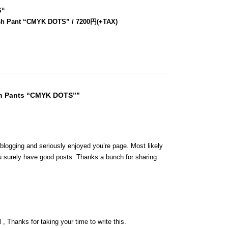
S
“
sh Pant “CMYK DOTS” / 7200円(+TAX)
sh Pants “CMYK DOTS””
 blogging and seriously enjoyed you’re page. Most likely
ou surely have good posts. Thanks a bunch for sharing
 , Thanks for taking your time to write this.