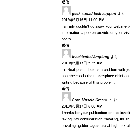
返信
geek squad tech support
より:
2019年5月16日 11:00 PM
I simply couldn’t go away your website b
information a person provide on your visi
posts.
返信
Insektenbekämpfung
より:
2019年5月17日 5:35 AM
Hi, Neat post. There is a problem with yo
nonetheless is the marketplace chief and
writing because of this problem.
返信
Sore Muscle Cream
より:
2019年5月17日 6:06 AM
Thanks for your publication on the travelin
taking into consideration traveling, its a
traveling, golden-agers are at high risk 