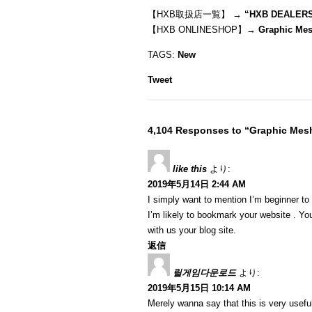
【HXB取扱店一覧】 →
“
HXB DEALER
【HXB ONLINESHOP】→
Graphic Me
TAGS:
New
Tweet
4,104 Responses to “Graphic Me
like this
より:
2019年5月14日 2:44 AM
I simply want to mention I’m beginner to
I’m likely to bookmark your website . Y
with us your blog site.
返信
릴게임다운로드
より:
2019年5月15日 10:14 AM
Merely wanna say that this is very useful