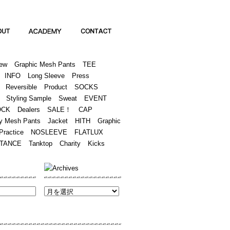
Academy
Contact
ew
Graphic Mesh Pants
TEE
INFO
Long Sleeve
Press
Reversible
Product
SOCKS
Styling Sample
Sweat
EVENT
OCK
Dealers
SALE！
CAP
y Mesh Pants
Jacket
HITH
Graphic
Practice
NOSLEEVE
FLATLUX
TANCE
Tanktop
Charity
Kicks