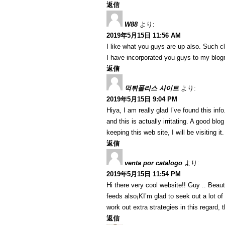
返信
W88
より:
2019年5月15日 11:56 AM
I like what you guys are up also. Such c
I have incorporated you guys to my blogrol
返信
먹튀폴리스 사이트
より:
2019年5月15日 9:04 PM
Hiya, I am really glad I’ve found this in
and this is actually irritating. A good blo
keeping this web site, I will be visiting i
返信
venta por catalogo
より:
2019年5月15日 11:54 PM
Hi there very cool website!! Guy .. Beaut
feeds also¡KI’m glad to seek out a lot of
work out extra strategies in this regard, th
返信