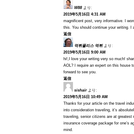
W88
より:
2019年5月16日 4:31 AM
magnificent post, very informative. I won
this. You should continue your writing. I
返信
먹튀폴리스 먹튀
より:
2019年5月16日 9:00 AM
hi!,I love your writing very so much! sh
AOL? I require an expert on this house t
forward to see you.
返信
sishair
より:
2019年5月16日 10:49 AM
Thanks for your article on the travel indus
into consideration traveling, it’s absolut
traveling, senior citizens are at greatest
insurance coverage package for one’s ag
mind.