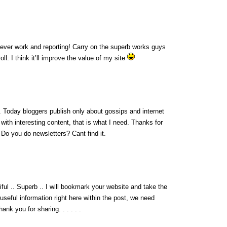
lever work and reporting! Carry on the superb works guys
l. I think it’ll improve the value of my site
fo. Today bloggers publish only about gossips and internet
g with interesting content, that is what I need. Thanks for
t. Do you do newsletters? Cant find it.
iful .. Superb .. I will bookmark your website and take the
 useful information right here within the post, we need
ank you for sharing. . . . . .