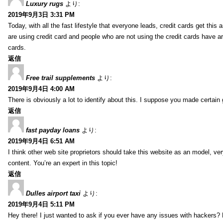
Luxury rugs
より:
2019年9月3日 3:31 PM
Today, with all the fast lifestyle that everyone leads, credit cards get t
are using credit card and people who are not using the credit cards have ar
cards.
返信
Free trail supplements
より:
2019年9月4日 4:00 AM
There is obviously a lot to identify about this. I suppose you made certain 
返信
fast payday loans
より:
2019年9月4日 6:51 AM
I think other web site proprietors should take this website as an model, ver
content. You’re an expert in this topic!
返信
Dulles airport taxi
より:
2019年9月4日 5:11 PM
Hey there! I just wanted to ask if you ever have any issues with hackers?