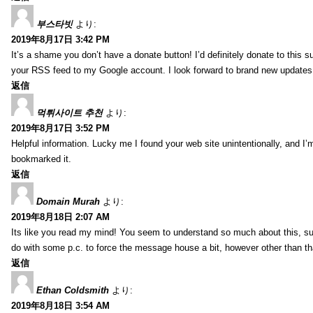
부스타빗
より:
2019年8月17日 3:42 PM
It’s a shame you don’t have a donate button! I’d definitely donate to this s
your RSS feed to my Google account. I look forward to brand new updates 
返信
먹튀사이트 추천
より:
2019年8月17日 3:52 PM
Helpful information. Lucky me I found your web site unintentionally, and I’
bookmarked it.
返信
Domain Murah
より:
2019年8月18日 2:07 AM
Its like you read my mind! You seem to understand so much about this, such
do with some p.c. to force the message house a bit, however other than that, 
返信
Ethan Coldsmith
より:
2019年8月18日 3:54 AM