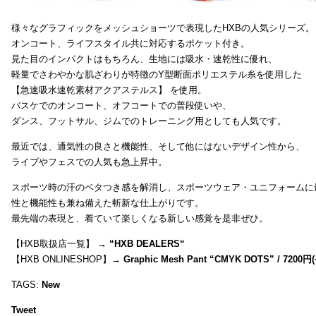
様々なグラフィックをメッシュショーツで表現したHXBの人気シリーズ。
オンコート、ライフスタイル共に対応するポケット付き。
見た目のインパクトはもちろん、生地には吸水・速乾性に優れ、
軽量でさわやかな肌ざわりが特徴のY型断面ポリエステル糸を使用した
【急速吸水速乾素材アクアステルス】 を使用。
バスケでのオンコート、オフコートでの普段使いや、
ダンス、フットサル、ジムでのトレーニング用としても人気です。
最近では、通気性の良さと機能性、そして他にはないデザイン性から、
ライブやフェスでの人気も急上昇中。
スポーツ時の汗のベタつき感を解消し、スポーツウェア・ユニフォームに
性と機能性も兼ね備えた斬新な仕上がりです。
最先端の表現と、着ていて楽しくなる新しい感覚を是非ぜひ。
【HXB取扱店一覧】 →
“
HXB DEALERS
“
【HXB ONLINESHOP】→
Graphic Mesh Pant “CMYK DOTS” / 7200円(
TAGS:
New
Tweet