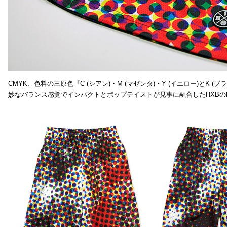
CMYK、色料の三原色『C (シアン)・M (マゼンタ)・Y (イエロー)と
妙なバランス感覚でインパクトとポップテイストが見事に融合したHXBの