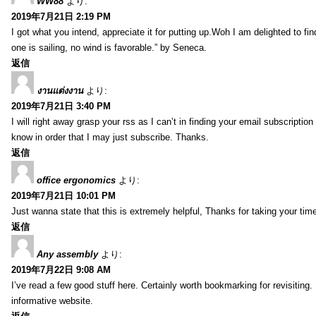
WW88
より:
2019年7月21日 2:19 PM
I got what you intend, appreciate it for putting up.Woh I am delighted to fi
one is sailing, no wind is favorable.” by Seneca.
返信
งานแต่งงาน
より:
2019年7月21日 3:40 PM
I will right away grasp your rss as I can’t in finding your email subscripti
know in order that I may just subscribe. Thanks.
返信
office ergonomics
より:
2019年7月21日 10:01 PM
Just wanna state that this is extremely helpful, Thanks for taking your time 
返信
Any assembly
より:
2019年7月22日 9:08 AM
I’ve read a few good stuff here. Certainly worth bookmarking for revisiting
informative website.