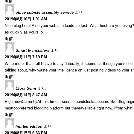
返信
office cubicle assembly service
より:
2019年8月10日 1:01 AM
Nice blog here! Also your web site loads up fast! What host are you using? 
as quickly as yours lol
返信
Smart tv installers
より:
2019年8月11日 7:19 PM
Write more, thats all I have to say. Literally, it seems as though you relie
talking about, why waste your intelligence on just posting videos to your 
返信
Clora Seim
より:
2019年8月14日 8:47 AM
Right nowCurrentlyAt this time it seemssoundslooksappears like BlogEn
besttoppreferred blogging platform out thereavailable right now. (from what 
返信
limited edition
より:
2019年8月15日 6:36 PM