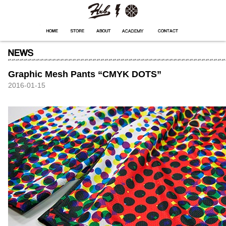
HXB
Home
Hugest
About
Academy
Contact
Store
Graphic Mesh Pants “CMYK DOTS”
2016-01-15