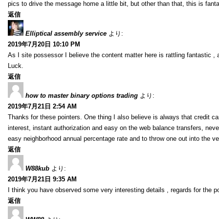
pics to drive the message home a little bit, but other than that, this is fantas
返信
Elliptical assembly service
より:
2019年7月20日 10:10 PM
As I site possessor I believe the content matter here is rattling fantastic ,
Luck.
返信
how to master binary options trading
より:
2019年7月21日 2:54 AM
Thanks for these pointers. One thing I also believe is always that credit c
interest, instant authorization and easy on the web balance transfers, nev
easy neighborhood annual percentage rate and to throw one out into the ve
返信
W88kub
より:
2019年7月21日 9:35 AM
I think you have observed some very interesting details , regards for the p
返信