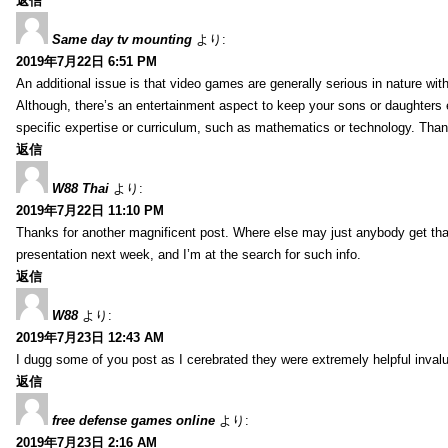
返信
Same day tv mounting
より:
2019年7月22日 6:51 PM
An additional issue is that video games are generally serious in nature with
Although, there’s an entertainment aspect to keep your sons or daughters
specific expertise or curriculum, such as mathematics or technology. Thank
返信
W88 Thai
より:
2019年7月22日 11:10 PM
Thanks for another magnificent post. Where else may just anybody get that 
presentation next week, and I’m at the search for such info.
返信
W88
より:
2019年7月23日 12:43 AM
I dugg some of you post as I cerebrated they were extremely helpful inval
返信
free defense games online
より:
2019年7月23日 2:16 AM