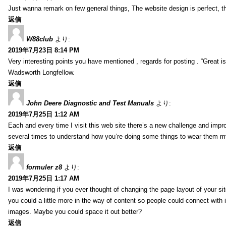
Just wanna remark on few general things, The website design is perfect, the 
返信
W88club
より:
2019年7月23日 8:14 PM
Very interesting points you have mentioned , regards for posting . “Great is 
Wadsworth Longfellow.
返信
John Deere Diagnostic and Test Manuals
より:
2019年7月25日 1:12 AM
Each and every time I visit this web site there’s a new challenge and imp
several times to understand how you’re doing some things to wear them my
返信
formuler z8
より:
2019年7月25日 1:17 AM
I was wondering if you ever thought of changing the page layout of your sit
you could a little more in the way of content so people could connect with it
images. Maybe you could space it out better?
返信