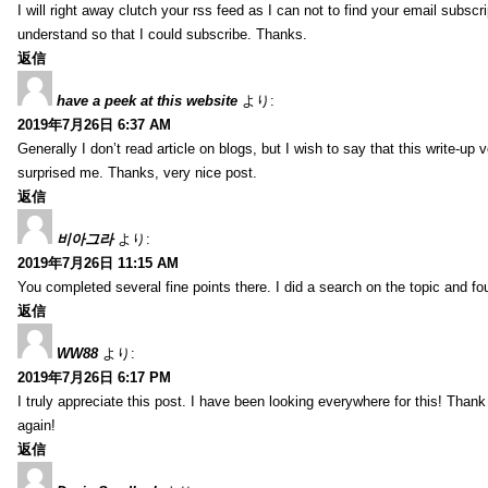
I will right away clutch your rss feed as I can not to find your email subsc
understand so that I could subscribe. Thanks.
返信
have a peek at this website
より:
2019年7月26日 6:37 AM
Generally I don’t read article on blogs, but I wish to say that this write-up
surprised me. Thanks, very nice post.
返信
비아그라
より:
2019年7月26日 11:15 AM
You completed several fine points there. I did a search on the topic and fo
返信
WW88
より:
2019年7月26日 6:17 PM
I truly appreciate this post. I have been looking everywhere for this! Th
again!
返信