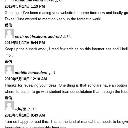
round the world ticket
より:
2019年5月17日 1:19 PM
Greetings! I’ve been reading your website for some time now and finally 
Texas! Just wanted to mention keep up the fantastic work!
返信
push notifications android
より:
2019年5月17日 9:44 PM
Keep up the superb work , I read few articles on this internet site and I beli
info .
返信
mobile bartenders
より:
2019年5月18日 12:10 AM
Thanks for revealing your ideas. One thing is that scholars have an optio
where its easier to go with student loan consolidation than through the fede
返信
야마토
より:
2019年5月18日 8:49 AM
I am so happy to read this. This is the kind of manual that needs to be giv
Appreciate your sharing this best doc.