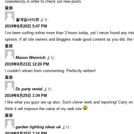
ceaselessly in order to check out new posts.
返信
릴게임사이트
より:
2019年8月20日 5:47 PM
I’ve been surfing online more than 3 hours today, yet I never found any inter
opinion, if all site owners and bloggers made good content as you did, the 
返信
Mason Weinrich
より:
2019年8月21日 12:20 PM
I couldn’t refrain from commenting. Perfectly written!
返信
Dc party rental
より:
2019年8月25日 1:34 PM
I like what you guys are up also. Such clever work and reporting! Carry on
think it will improve the value of my web site
返信
garden lighting ideas uk
より:
2019年8月25日 7:16 PM