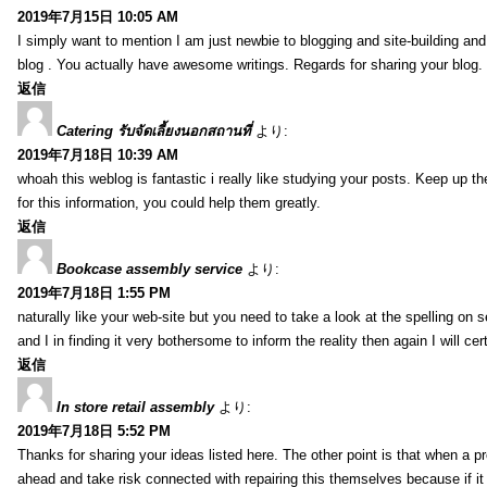
2019年7月15日 10:05 AM
I simply want to mention I am just newbie to blogging and site-building an
blog . You actually have awesome writings. Regards for sharing your blog.
返信
Catering รับจัดเลี้ยงนอกสถานที่
より:
2019年7月18日 10:39 AM
whoah this weblog is fantastic i really like studying your posts. Keep up t
for this information, you could help them greatly.
返信
Bookcase assembly service
より:
2019年7月18日 1:55 PM
naturally like your web-site but you need to take a look at the spelling on 
and I in finding it very bothersome to inform the reality then again I will ce
返信
In store retail assembly
より:
2019年7月18日 5:52 PM
Thanks for sharing your ideas listed here. The other point is that when a
ahead and take risk connected with repairing this themselves because if it