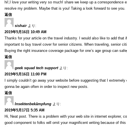
hi!,I love your writing very so much! share we keep up a correspondence e
resolve my problem. Maybe that is you! Taking a look forward to see you.
返信
sishair
より:
2019年5月16日 10:49 AM
Thanks for your article on the travel industry. I would also like to add that i
important to buy travel cover for senior citizens. When traveling, senior ci
Buying the right insurance coverage package for one’s age group can safe
返信
geek squad tech support
より:
2019年5月16日 11:00 PM
I simply couldn’t go away your website before suggesting that I extremely 
gonna be again often in order to inspect new posts.
返信
Insektenbekämpfung
より:
2019年5月17日 5:35 AM
Hi, Neat post. There is a problem with your web site in internet explorer, 
good component to folks will omit your magnificent writing because of this