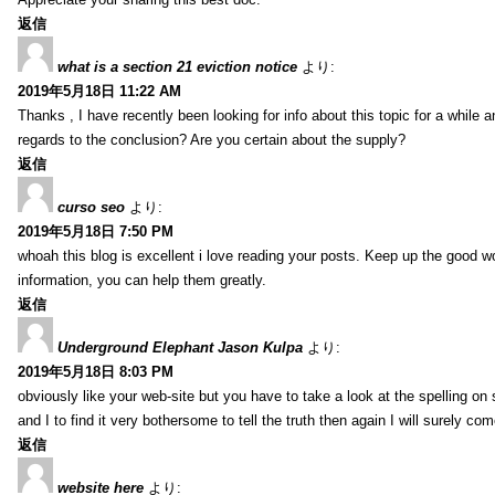
返信
what is a section 21 eviction notice
より:
2019年5月18日 11:22 AM
Thanks , I have recently been looking for info about this topic for a while a
regards to the conclusion? Are you certain about the supply?
返信
curso seo
より:
2019年5月18日 7:50 PM
whoah this blog is excellent i love reading your posts. Keep up the good 
information, you can help them greatly.
返信
Underground Elephant Jason Kulpa
より:
2019年5月18日 8:03 PM
obviously like your web-site but you have to take a look at the spelling on
and I to find it very bothersome to tell the truth then again I will surely co
返信
website here
より: