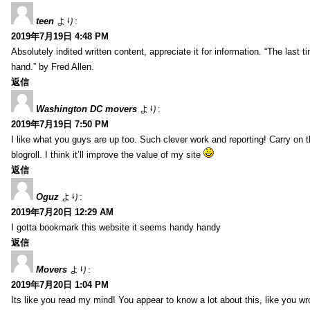
teen
より:
2019年7月19日 4:48 PM
Absolutely indited written content, appreciate it for information. “The las
hand.” by Fred Allen.
返信
Washington DC movers
より:
2019年7月19日 7:50 PM
I like what you guys are up too. Such clever work and reporting! Carry on
blogroll. I think it’ll improve the value of my site
返信
Oguz
より:
2019年7月20日 12:29 AM
I gotta bookmark this website it seems handy handy
返信
Movers
より:
2019年7月20日 1:04 PM
Its like you read my mind! You appear to know a lot about this, like you wr