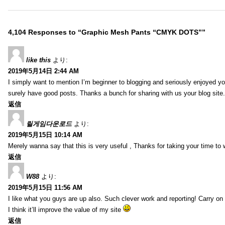
4,104 Responses to “Graphic Mesh Pants “CMYK DOTS””
like this
より:
2019年5月14日 2:44 AM
I simply want to mention I’m beginner to blogging and seriously enjoyed yo
surely have good posts. Thanks a bunch for sharing with us your blog site.
返信
릴게임다운로드
より:
2019年5月15日 10:14 AM
Merely wanna say that this is very useful , Thanks for taking your time to w
返信
W88
より:
2019年5月15日 11:56 AM
I like what you guys are up also. Such clever work and reporting! Carry on
I think it’ll improve the value of my site
返信