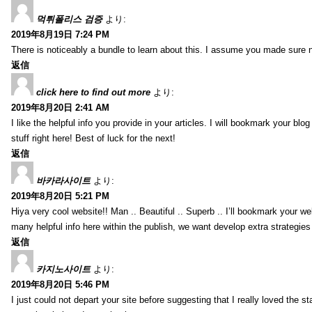
먹튀폴리스 검증
より:
2019年8月19日 7:24 PM
There is noticeably a bundle to learn about this. I assume you made sure n
返信
click here to find out more
より:
2019年8月20日 2:41 AM
I like the helpful info you provide in your articles. I will bookmark your bl
stuff right here! Best of luck for the next!
返信
바카라사이트
より:
2019年8月20日 5:21 PM
Hiya very cool website!! Man .. Beautiful .. Superb .. I’ll bookmark your w
many helpful info here within the publish, we want develop extra strategies on
返信
카지노사이트
より:
2019年8月20日 5:46 PM
I just could not depart your site before suggesting that I really loved the s