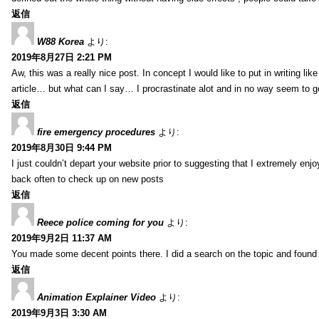
返信
W88 Korea
より:
2019年8月27日 2:21 PM
Aw, this was a really nice post. In concept I would like to put in writing li
article… but what can I say… I procrastinate alot and in no way seem to g
返信
fire emergency procedures
より:
2019年8月30日 9:44 PM
I just couldn’t depart your website prior to suggesting that I extremely enj
back often to check up on new posts
返信
Reece police coming for you
より:
2019年9月2日 11:37 AM
You made some decent points there. I did a search on the topic and found m
返信
Animation Explainer Video
より:
2019年9月3日 3:30 AM