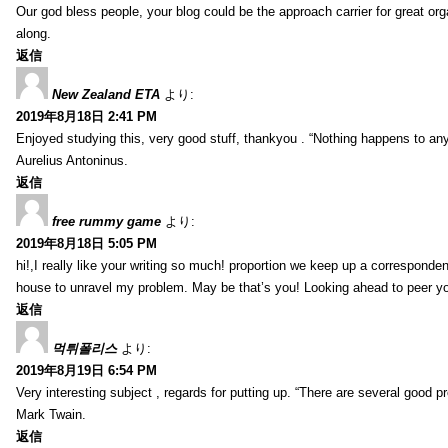
Our god bless people, your blog could be the approach carrier for great org
along.
返信
New Zealand ETA
より:
2019年8月18日 2:41 PM
Enjoyed studying this, very good stuff, thankyou . “Nothing happens to any
Aurelius Antoninus.
返信
free rummy game
より:
2019年8月18日 5:05 PM
hi!,I really like your writing so much! proportion we keep up a corresponde
house to unravel my problem. May be that’s you! Looking ahead to peer y
返信
먹튀폴리스
より:
2019年8月19日 6:54 PM
Very interesting subject , regards for putting up. “There are several good p
Mark Twain.
返信