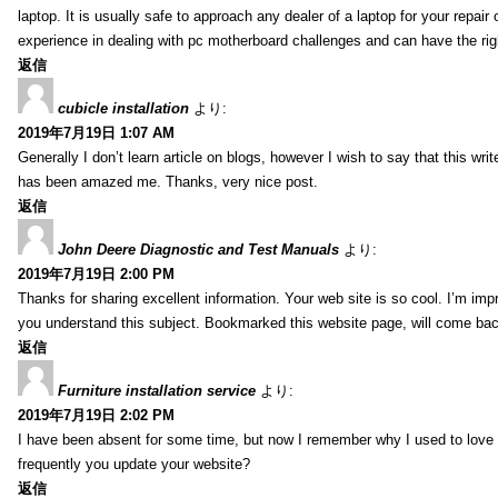
laptop. It is usually safe to approach any dealer of a laptop for your repa
experience in dealing with pc motherboard challenges and can have the rig
返信
cubicle installation
より:
2019年7月19日 1:07 AM
Generally I don’t learn article on blogs, however I wish to say that this wr
has been amazed me. Thanks, very nice post.
返信
John Deere Diagnostic and Test Manuals
より:
2019年7月19日 2:00 PM
Thanks for sharing excellent information. Your web site is so cool. I’m impr
you understand this subject. Bookmarked this website page, will come back 
返信
Furniture installation service
より:
2019年7月19日 2:02 PM
I have been absent for some time, but now I remember why I used to love t
frequently you update your website?
返信