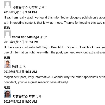
먹튀폴리스 사이트
より:
2019年5月15日 9:04 PM
Hiya, I am really glad I’ve found this info. Today bloggers publish only abou
with interesting content, that is what I need. Thanks for keeping this web sit
返信
venta por catalogo
より:
2019年5月15日 11:54 PM
Hi there very cool website!! Guy .. Beautiful .. Superb .. I will bookmark y
useful information right here within the post, we need work out extra strategie
返信
W88
より:
2019年5月16日 4:31 AM
magnificent post, very informative. I wonder why the other specialists of th
confident, you’ve a great readers’ base already!
返信
먹튀폴리스 먹튀
より:
2019年5月16日 9:00 AM