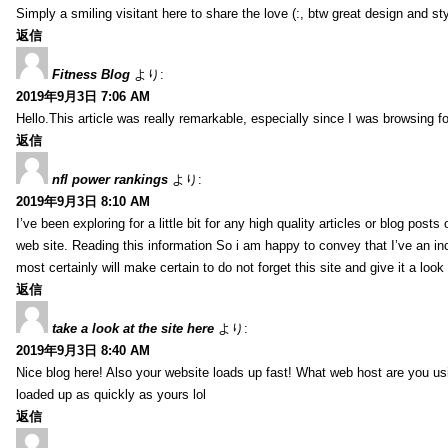
Simply a smiling visitant here to share the love (:, btw great design and sty
返信
Fitness Blog
より:
2019年9月3日 7:06 AM
Hello.This article was really remarkable, especially since I was browsing f
返信
nfl power rankings
より:
2019年9月3日 8:10 AM
I’ve been exploring for a little bit for any high quality articles or blog post
web site. Reading this information So i am happy to convey that I’ve an in
most certainly will make certain to do not forget this site and give it a look 
返信
take a look at the site here
より:
2019年9月3日 8:40 AM
Nice blog here! Also your website loads up fast! What web host are you usin
loaded up as quickly as yours lol
返信