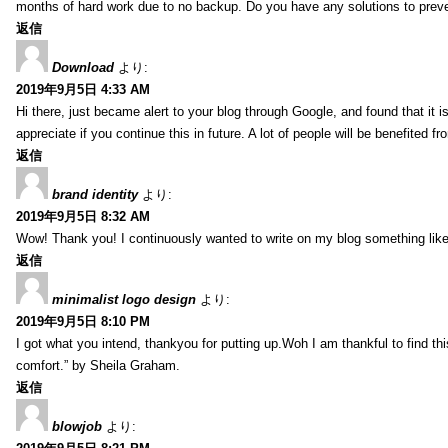
months of hard work due to no backup. Do you have any solutions to prev
返信
Download
より:
2019年9月5日 4:33 AM
Hi there, just became alert to your blog through Google, and found that it is
appreciate if you continue this in future. A lot of people will be benefited f
返信
brand identity
より:
2019年9月5日 8:32 AM
Wow! Thank you! I continuously wanted to write on my blog something like 
返信
minimalist logo design
より:
2019年9月5日 8:10 PM
I got what you intend, thankyou for putting up.Woh I am thankful to find th
comfort.” by Sheila Graham.
返信
blowjob
より: