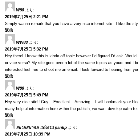
W88
より:
2019年7月25日 2:21 PM
Simply wanna remark that you have a very nice internet site , I like the styl
返信
WW88
より:
2019年7月25日 5:32 PM
Hey there! I know this is kinda off topic however I’d figured I’d ask. Would
or vice-versa? My site goes over a lot of the same topics as yours and I b
interested feel free to shoot me an email. I look forward to hearing from y
返信
W88
より:
2019年7月25日 5:49 PM
Hey very nice site!! Guy .. Excellent .. Amazing .. I will bookmark your bl
many helpful information here within the publish, we want develop extra tec
返信
สยามสมาคม แต่งงาน pantip
より:
2019年7月25日 10:39 PM