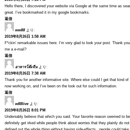
Hello there, I discovered your website via Google at the same time as sea
great. I’ve bookmarked it in my google bookmarks.
返信
ww88
より:
2019年8月26日 1:58 AM
F*ckin’ remarkable issues here. I’m very glad to look your post. Thank yo
me a e-mail?
返信
อาหารโต๊ะจีน
より:
2019年8月26日 7:38 AM
Thank you for another informative site. Where else could I get that kind of i
now working on, and I’ve been on the look out for such information.
返信
w88live
より:
2019年8月26日 8:01 PM
Undeniably believe that which you said. Your favorite reason seemed to be 
definitely get irked while people think about worries that they plainly do n
defined out the whole thing without having side-effects , people could take