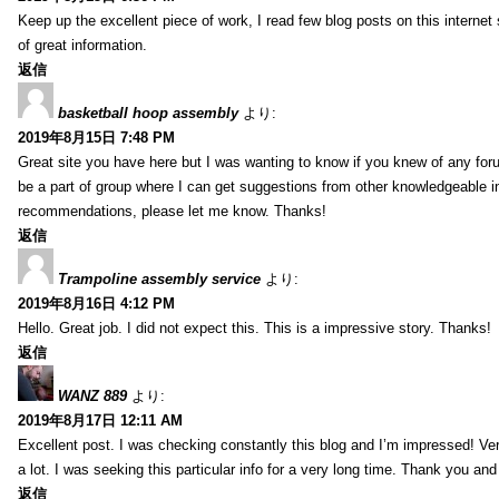
Keep up the excellent piece of work, I read few blog posts on this internet 
of great information.
返信
basketball hoop assembly
より:
2019年8月15日 7:48 PM
Great site you have here but I was wanting to know if you knew of any foru
be a part of group where I can get suggestions from other knowledgeable in
recommendations, please let me know. Thanks!
返信
Trampoline assembly service
より:
2019年8月16日 4:12 PM
Hello. Great job. I did not expect this. This is a impressive story. Thanks!
返信
WANZ 889
より:
2019年8月17日 12:11 AM
Excellent post. I was checking constantly this blog and I’m impressed! Very 
a lot. I was seeking this particular info for a very long time. Thank you an
返信