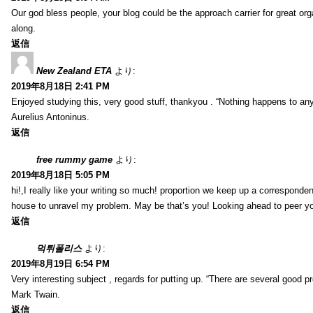
Our god bless people, your blog could be the approach carrier for great org
along.
返信
New Zealand ETA
より:
2019年8月18日 2:41 PM
Enjoyed studying this, very good stuff, thankyou . “Nothing happens to any
Aurelius Antoninus.
返信
free rummy game
より:
2019年8月18日 5:05 PM
hi!,I really like your writing so much! proportion we keep up a corresponde
house to unravel my problem. May be that’s you! Looking ahead to peer y
返信
먹튀폴리스
より:
2019年8月19日 6:54 PM
Very interesting subject , regards for putting up. “There are several good p
Mark Twain.
返信