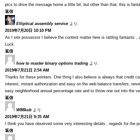
pics to drive the message home a little bit, but other than that, this is fantas
返信
Elliptical assembly service
より:
2019年7月20日 10:10 PM
As I site possessor I believe the content matter here is rattling fantastic ,
Luck.
返信
how to master binary options trading
より:
2019年7月21日 2:54 AM
Thanks for these pointers. One thing I also believe is always that credit c
interest, instant authorization and easy on the web balance transfers, nev
easy neighborhood annual percentage rate and to throw one out into the ve
返信
W88kub
より:
2019年7月21日 9:35 AM
I think you have observed some very interesting details , regards for the p
返信