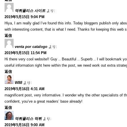
먹튀폴리스 사이트
より:
2019年5月15日 9:04 PM
Hiya, I am really glad I’ve found this info. Today bloggers publish only abou
with interesting content, that is what I need. Thanks for keeping this web sit
返信
venta por catalogo
より:
2019年5月15日 11:54 PM
Hi there very cool website!! Guy .. Beautiful .. Superb .. I will bookmark y
useful information right here within the post, we need work out extra strategie
返信
W88
より:
2019年5月16日 4:31 AM
magnificent post, very informative. I wonder why the other specialists of th
confident, you’ve a great readers’ base already!
返信
먹튀폴리스 먹튀
より:
2019年5月16日 9:00 AM