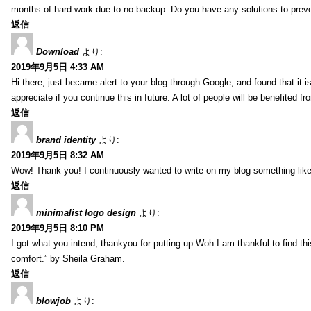
months of hard work due to no backup. Do you have any solutions to prev
返信
Download
より:
2019年9月5日 4:33 AM
Hi there, just became alert to your blog through Google, and found that it is
appreciate if you continue this in future. A lot of people will be benefited f
返信
brand identity
より:
2019年9月5日 8:32 AM
Wow! Thank you! I continuously wanted to write on my blog something like 
返信
minimalist logo design
より:
2019年9月5日 8:10 PM
I got what you intend, thankyou for putting up.Woh I am thankful to find th
comfort.” by Sheila Graham.
返信
blowjob
より: