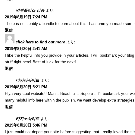
먹튀폴리스 검증
より:
2019年8月19日 7:24 PM
There is noticeably a bundle to learn about this. I assume you made sure n
返信
click here to find out more
より:
2019年8月20日 2:41 AM
I like the helpful info you provide in your articles. I will bookmark your bl
stuff right here! Best of luck for the next!
返信
바카라사이트
より:
2019年8月20日 5:21 PM
Hiya very cool website!! Man .. Beautiful .. Superb .. I’ll bookmark your w
many helpful info here within the publish, we want develop extra strategies on
返信
카지노사이트
より:
2019年8月20日 5:46 PM
I just could not depart your site before suggesting that I really loved the s