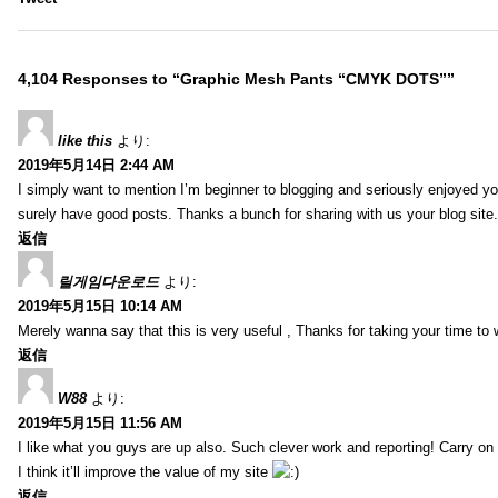
4,104 Responses to “Graphic Mesh Pants “CMYK DOTS””
like this
より:
2019年5月14日 2:44 AM
I simply want to mention I’m beginner to blogging and seriously enjoyed yo
surely have good posts. Thanks a bunch for sharing with us your blog site.
返信
릴게임다운로드
より:
2019年5月15日 10:14 AM
Merely wanna say that this is very useful , Thanks for taking your time to w
返信
W88
より:
2019年5月15日 11:56 AM
I like what you guys are up also. Such clever work and reporting! Carry on
I think it’ll improve the value of my site
返信