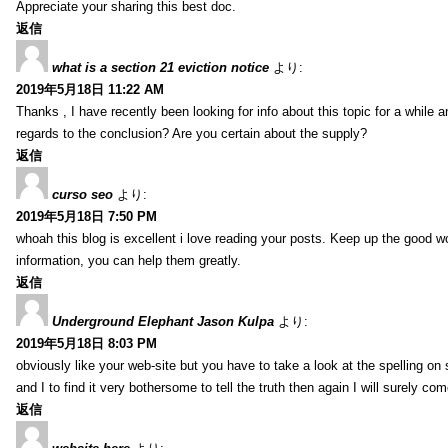
Appreciate your sharing this best doc.
返信
what is a section 21 eviction notice
より:
2019年5月18日 11:22 AM
Thanks , I have recently been looking for info about this topic for a while a
regards to the conclusion? Are you certain about the supply?
返信
curso seo
より:
2019年5月18日 7:50 PM
whoah this blog is excellent i love reading your posts. Keep up the good 
information, you can help them greatly.
返信
Underground Elephant Jason Kulpa
より:
2019年5月18日 8:03 PM
obviously like your web-site but you have to take a look at the spelling on
and I to find it very bothersome to tell the truth then again I will surely co
返信