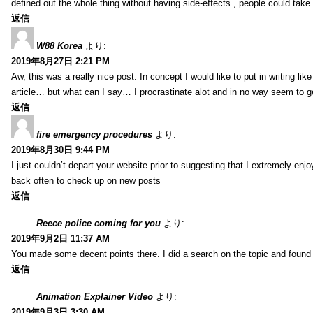
defined out the whole thing without having side-effects , people could take
返信
W88 Korea
より:
2019年8月27日 2:21 PM
Aw, this was a really nice post. In concept I would like to put in writing li
article… but what can I say… I procrastinate alot and in no way seem to g
返信
fire emergency procedures
より:
2019年8月30日 9:44 PM
I just couldn’t depart your website prior to suggesting that I extremely enj
back often to check up on new posts
返信
Reece police coming for you
より:
2019年9月2日 11:37 AM
You made some decent points there. I did a search on the topic and found m
返信
Animation Explainer Video
より:
2019年9月3日 3:30 AM