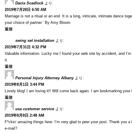
Dacia Scadlock
より:
2019年7月28日 6:50 AM
Marriage is not a ritual or an end. It is a long, intricate, intimate dance
your choice of partner.’ By Amy Bloom
返信
swing set installation
より:
2019年7月31日 4:32 PM
Valuable information. Lucky me I found your web site by accident, and I’m
it.
返信
Personal Injury Attorney Albany
より:
2019年8月1日 3:44 PM
Lovely blog! I am loving it!! Will come back again. I am bookmarking your 
返信
usa customer service
より:
2019年8月8日 2:48 AM
F*ckin’ amazing things here. I’m very glad to peer your post. Thank you a 
e-mail?