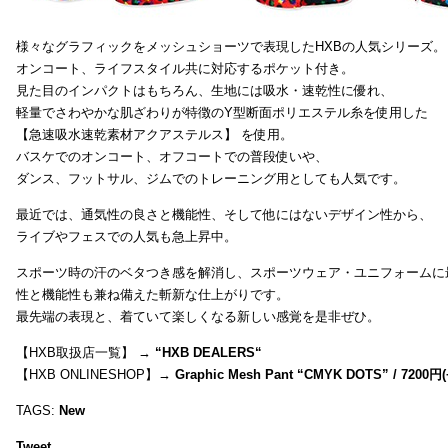
様々なグラフィックをメッシュショーツで表現したHXBの人気シリーズ。
オンコート、ライフスタイル共に対応するポケット付き。
見た目のインパクトはもちろん、生地には吸水・速乾性に優れ、
軽量でさわやかな肌ざわりが特徴のY型断面ポリエステル糸を使用した
【急速吸水速乾素材アクアステルス】 を使用。
バスケでのオンコート、オフコートでの普段使いや、
ダンス、フットサル、ジムでのトレーニング用としても人気です。
最近では、通気性の良さと機能性、そして他にはないデザイン性から、
ライブやフェスでの人気も急上昇中。
スポーツ時の汗のベタつき感を解消し、スポーツウェア・ユニフォームに
性と機能性も兼ね備えた斬新な仕上がりです。
最先端の表現と、着ていて楽しくなる新しい感覚を是非ぜひ。
【HXB取扱店一覧】 →
“
HXB DEALERS
“
【HXB ONLINESHOP】→
Graphic Mesh Pant “CMYK DOTS” / 7200円(
TAGS:
New
Tweet