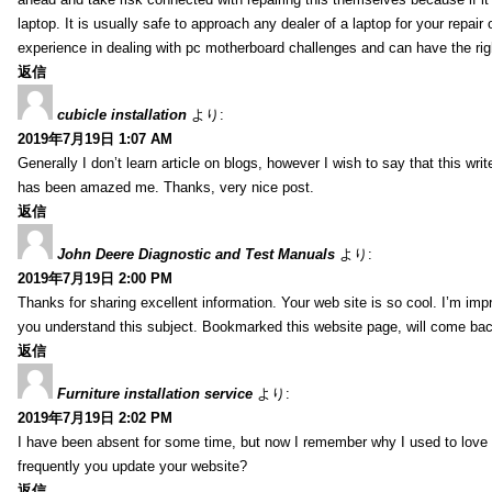
laptop. It is usually safe to approach any dealer of a laptop for your repa
experience in dealing with pc motherboard challenges and can have the rig
返信
cubicle installation
より:
2019年7月19日 1:07 AM
Generally I don’t learn article on blogs, however I wish to say that this wr
has been amazed me. Thanks, very nice post.
返信
John Deere Diagnostic and Test Manuals
より:
2019年7月19日 2:00 PM
Thanks for sharing excellent information. Your web site is so cool. I’m impr
you understand this subject. Bookmarked this website page, will come back 
返信
Furniture installation service
より:
2019年7月19日 2:02 PM
I have been absent for some time, but now I remember why I used to love t
frequently you update your website?
返信