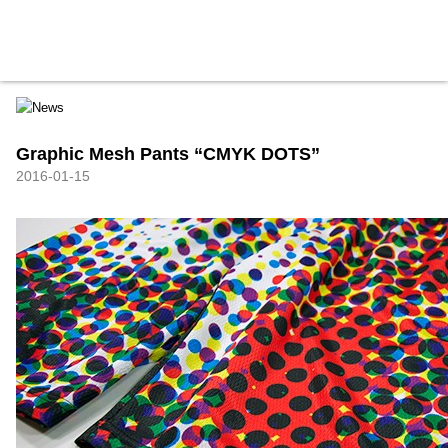
HXB
Home
Hugest
About
Academy
Contact
Store
Graphic Mesh Pants “CMYK DOTS”
2016-01-15