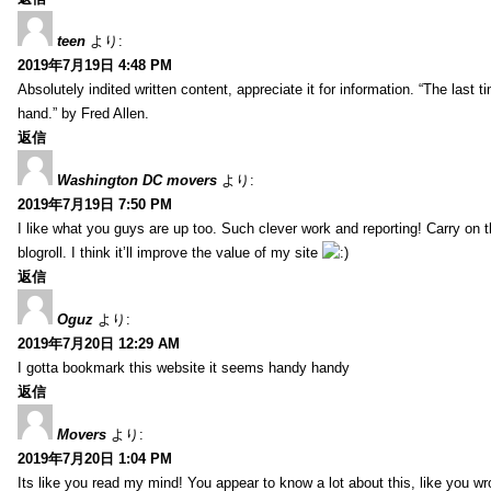
teen
より:
2019年7月19日 4:48 PM
Absolutely indited written content, appreciate it for information. “The las
hand.” by Fred Allen.
返信
Washington DC movers
より:
2019年7月19日 7:50 PM
I like what you guys are up too. Such clever work and reporting! Carry on
blogroll. I think it’ll improve the value of my site
返信
Oguz
より:
2019年7月20日 12:29 AM
I gotta bookmark this website it seems handy handy
返信
Movers
より:
2019年7月20日 1:04 PM
Its like you read my mind! You appear to know a lot about this, like you wr