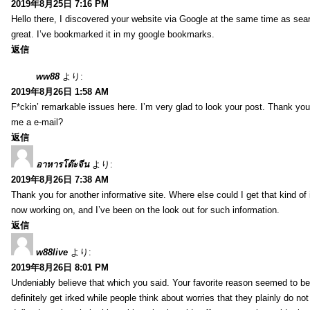
2019年8月25日 7:16 PM
Hello there, I discovered your website via Google at the same time as sea
great. I’ve bookmarked it in my google bookmarks.
返信
ww88
より:
2019年8月26日 1:58 AM
F*ckin’ remarkable issues here. I’m very glad to look your post. Thank yo
me a e-mail?
返信
อาหารโต๊ะจีน
より:
2019年8月26日 7:38 AM
Thank you for another informative site. Where else could I get that kind of i
now working on, and I’ve been on the look out for such information.
返信
w88live
より:
2019年8月26日 8:01 PM
Undeniably believe that which you said. Your favorite reason seemed to be 
definitely get irked while people think about worries that they plainly do n