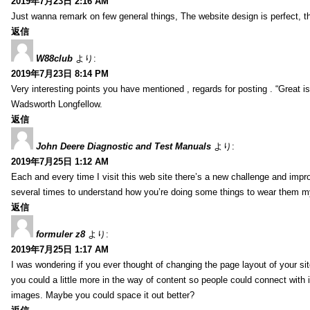
2019年7月23日 2:16 AM
Just wanna remark on few general things, The website design is perfect, the 
返信
W88club
より:
2019年7月23日 8:14 PM
Very interesting points you have mentioned , regards for posting . “Great is 
Wadsworth Longfellow.
返信
John Deere Diagnostic and Test Manuals
より:
2019年7月25日 1:12 AM
Each and every time I visit this web site there’s a new challenge and imp
several times to understand how you’re doing some things to wear them my
返信
formuler z8
より:
2019年7月25日 1:17 AM
I was wondering if you ever thought of changing the page layout of your sit
you could a little more in the way of content so people could connect with it
images. Maybe you could space it out better?