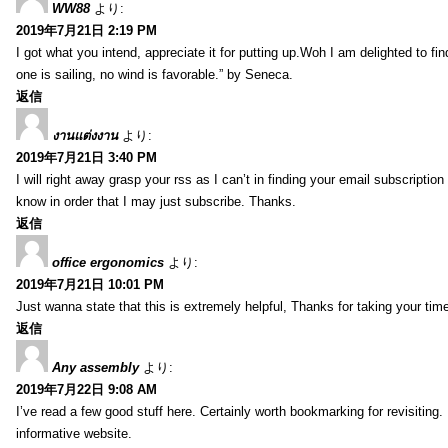
WW88
より:
2019年7月21日 2:19 PM
I got what you intend, appreciate it for putting up.Woh I am delighted to fi
one is sailing, no wind is favorable.” by Seneca.
返信
งานแต่งงาน
より:
2019年7月21日 3:40 PM
I will right away grasp your rss as I can’t in finding your email subscripti
know in order that I may just subscribe. Thanks.
返信
office ergonomics
より:
2019年7月21日 10:01 PM
Just wanna state that this is extremely helpful, Thanks for taking your time 
返信
Any assembly
より:
2019年7月22日 9:08 AM
I’ve read a few good stuff here. Certainly worth bookmarking for revisiting
informative website.