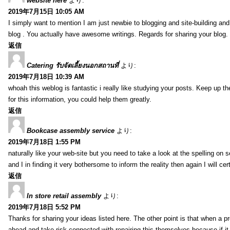
website here
より:
2019年7月15日 10:05 AM
I simply want to mention I am just newbie to blogging and site-building an
blog . You actually have awesome writings. Regards for sharing your blog.
返信
Catering รับจัดเลี้ยงนอกสถานที่
より:
2019年7月18日 10:39 AM
whoah this weblog is fantastic i really like studying your posts. Keep up t
for this information, you could help them greatly.
返信
Bookcase assembly service
より:
2019年7月18日 1:55 PM
naturally like your web-site but you need to take a look at the spelling on 
and I in finding it very bothersome to inform the reality then again I will ce
返信
In store retail assembly
より:
2019年7月18日 5:52 PM
Thanks for sharing your ideas listed here. The other point is that when a
ahead and take risk connected with repairing this themselves because if it