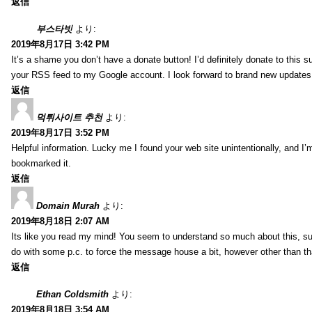
返信
부스타빗
より:
2019年8月17日 3:42 PM
It’s a shame you don’t have a donate button! I’d definitely donate to this s
your RSS feed to my Google account. I look forward to brand new updates 
返信
먹튀사이트 추천
より:
2019年8月17日 3:52 PM
Helpful information. Lucky me I found your web site unintentionally, and I’
bookmarked it.
返信
Domain Murah
より:
2019年8月18日 2:07 AM
Its like you read my mind! You seem to understand so much about this, such
do with some p.c. to force the message house a bit, however other than that, 
返信
Ethan Coldsmith
より:
2019年8月18日 3:54 AM