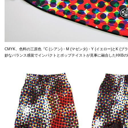
CMYK、色料の三原色『C (シアン)・M (マゼンタ)・Y (イエロー)と
妙なバランス感覚でインパクトとポップテイストが見事に融合したHXBの