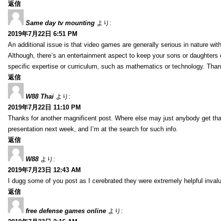
返信
Same day tv mounting
より:
2019年7月22日 6:51 PM
An additional issue is that video games are generally serious in nature with
Although, there’s an entertainment aspect to keep your sons or daughters
specific expertise or curriculum, such as mathematics or technology. Thank
返信
W88 Thai
より:
2019年7月22日 11:10 PM
Thanks for another magnificent post. Where else may just anybody get that 
presentation next week, and I’m at the search for such info.
返信
W88
より:
2019年7月23日 12:43 AM
I dugg some of you post as I cerebrated they were extremely helpful inval
返信
free defense games online
より: