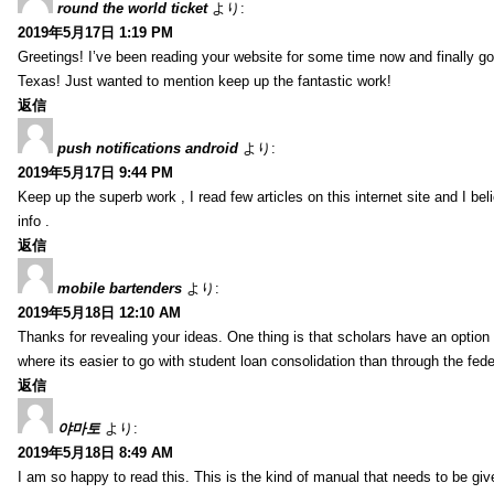
round the world ticket
より:
2019年5月17日 1:19 PM
Greetings! I’ve been reading your website for some time now and finally 
Texas! Just wanted to mention keep up the fantastic work!
返信
push notifications android
より:
2019年5月17日 9:44 PM
Keep up the superb work , I read few articles on this internet site and I beli
info .
返信
mobile bartenders
より:
2019年5月18日 12:10 AM
Thanks for revealing your ideas. One thing is that scholars have an optio
where its easier to go with student loan consolidation than through the fede
返信
야마토
より:
2019年5月18日 8:49 AM
I am so happy to read this. This is the kind of manual that needs to be giv