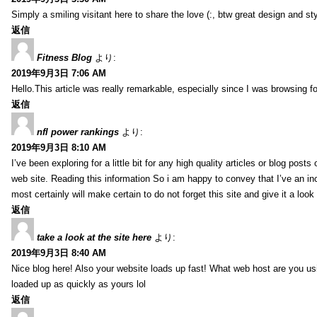
Simply a smiling visitant here to share the love (:, btw great design and sty
返信
Fitness Blog
より:
2019年9月3日 7:06 AM
Hello.This article was really remarkable, especially since I was browsing f
返信
nfl power rankings
より:
2019年9月3日 8:10 AM
I’ve been exploring for a little bit for any high quality articles or blog post
web site. Reading this information So i am happy to convey that I’ve an in
most certainly will make certain to do not forget this site and give it a look 
返信
take a look at the site here
より:
2019年9月3日 8:40 AM
Nice blog here! Also your website loads up fast! What web host are you usin
loaded up as quickly as yours lol
返信