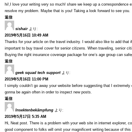
hi!,I love your writing very so much! share we keep up a correspondence e
resolve my problem. Maybe that is you! Taking a look forward to see you.
返信
sishair
より:
2019年5月16日 10:49 AM
Thanks for your article on the travel industry. I would also like to add that i
important to buy travel cover for senior citizens. When traveling, senior ci
Buying the right insurance coverage package for one’s age group can safe
返信
geek squad tech support
より:
2019年5月16日 11:00 PM
I simply couldn’t go away your website before suggesting that I extremely 
gonna be again often in order to inspect new posts.
返信
Insektenbekämpfung
より:
2019年5月17日 5:35 AM
Hi, Neat post. There is a problem with your web site in internet explorer, 
good component to folks will omit your magnificent writing because of this