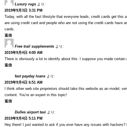
Luxury rugs
より:
2019年9月3日 3:31 PM
Today, with all the fast lifestyle that everyone leads, credit cards get t
are using credit card and people who are not using the credit cards have ar
cards.
返信
Free trail supplements
より:
2019年9月4日 4:00 AM
There is obviously a lot to identify about this. I suppose you made certain 
返信
fast payday loans
より:
2019年9月4日 6:51 AM
I think other web site proprietors should take this website as an model, ver
content. You’re an expert in this topic!
返信
Dulles airport taxi
より:
2019年9月4日 5:11 PM
Hey there! I just wanted to ask if you ever have any issues with hackers?