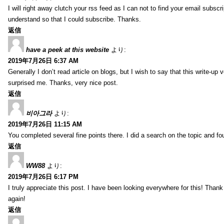
I will right away clutch your rss feed as I can not to find your email subsc
understand so that I could subscribe. Thanks.
返信
have a peek at this website
より:
2019年7月26日 6:37 AM
Generally I don’t read article on blogs, but I wish to say that this write-up
surprised me. Thanks, very nice post.
返信
비아그라
より:
2019年7月26日 11:15 AM
You completed several fine points there. I did a search on the topic and fo
返信
WW88
より:
2019年7月26日 6:17 PM
I truly appreciate this post. I have been looking everywhere for this! Th
again!
返信