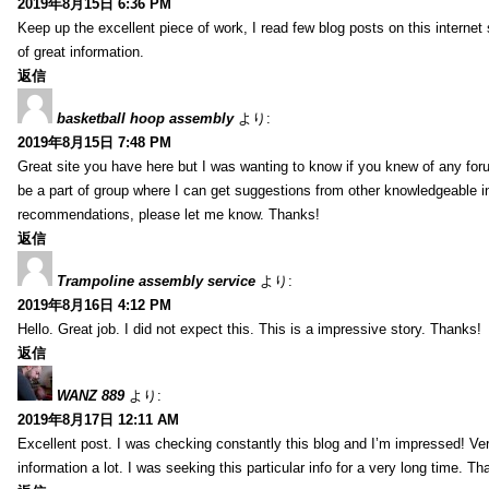
2019年8月15日 6:36 PM
Keep up the excellent piece of work, I read few blog posts on this internet 
of great information.
返信
basketball hoop assembly
より:
2019年8月15日 7:48 PM
Great site you have here but I was wanting to know if you knew of any foru
be a part of group where I can get suggestions from other knowledgeable in
recommendations, please let me know. Thanks!
返信
Trampoline assembly service
より:
2019年8月16日 4:12 PM
Hello. Great job. I did not expect this. This is a impressive story. Thanks!
返信
WANZ 889
より:
2019年8月17日 12:11 AM
Excellent post. I was checking constantly this blog and I’m impressed! Very 
information a lot. I was seeking this particular info for a very long time. 