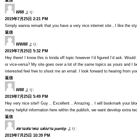
返信
W88
より:
2019年7月25日 2:21 PM
Simply wanna remark that you have a very nice internet site , I like the styl
返信
WW88
より:
2019年7月25日 5:32 PM
Hey there! I know this is kinda off topic however I’d figured I’d ask. Would
or vice-versa? My site goes over a lot of the same topics as yours and I b
interested feel free to shoot me an email. I look forward to hearing from y
返信
W88
より:
2019年7月25日 5:49 PM
Hey very nice site!! Guy .. Excellent .. Amazing .. I will bookmark your bl
many helpful information here within the publish, we want develop extra tec
返信
สยามสมาคม แต่งงาน pantip
より:
2019年7月25日 10:39 PM