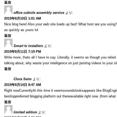
返信
office cubicle assembly service
より:
2019年8月10日 1:01 AM
Nice blog here! Also your web site loads up fast! What host are you using? 
as quickly as yours lol
返信
Smart tv installers
より:
2019年8月11日 7:19 PM
Write more, thats all I have to say. Literally, it seems as though you relie
talking about, why waste your intelligence on just posting videos to your 
返信
Clora Seim
より:
2019年8月14日 8:47 AM
Right nowCurrentlyAt this time it seemssoundslooksappears like BlogEn
besttoppreferred blogging platform out thereavailable right now. (from what 
返信
limited edition
より: