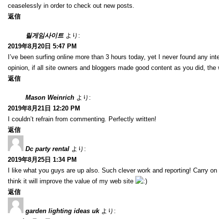
ceaselessly in order to check out new posts.
返信
릴게임사이트
より:
2019年8月20日 5:47 PM
I’ve been surfing online more than 3 hours today, yet I never found any inter
opinion, if all site owners and bloggers made good content as you did, the 
返信
Mason Weinrich
より:
2019年8月21日 12:20 PM
I couldn’t refrain from commenting. Perfectly written!
返信
Dc party rental
より:
2019年8月25日 1:34 PM
I like what you guys are up also. Such clever work and reporting! Carry on
think it will improve the value of my web site
返信
garden lighting ideas uk
より: