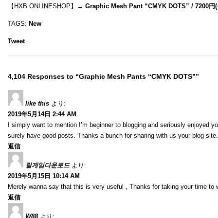
【HXB ONLINESHOP】→
Graphic Mesh Pant “CMYK DOTS” / 7200円(
TAGS:
New
Tweet
4,104 Responses to “Graphic Mesh Pants “CMYK DOTS””
like this
より:
2019年5月14日 2:44 AM
I simply want to mention I’m beginner to blogging and seriously enjoyed yo
surely have good posts. Thanks a bunch for sharing with us your blog site.
返信
릴게임다운로드
より:
2019年5月15日 10:14 AM
Merely wanna say that this is very useful , Thanks for taking your time to w
返信
W88
より: