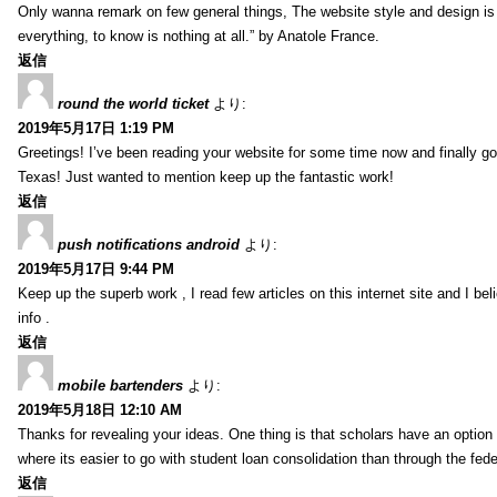
Only wanna remark on few general things, The website style and design is pe
everything, to know is nothing at all.” by Anatole France.
返信
round the world ticket
より:
2019年5月17日 1:19 PM
Greetings! I’ve been reading your website for some time now and finally 
Texas! Just wanted to mention keep up the fantastic work!
返信
push notifications android
より:
2019年5月17日 9:44 PM
Keep up the superb work , I read few articles on this internet site and I beli
info .
返信
mobile bartenders
より:
2019年5月18日 12:10 AM
Thanks for revealing your ideas. One thing is that scholars have an optio
where its easier to go with student loan consolidation than through the fede
返信