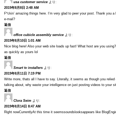
usa customer service
より:
2019年8月8日 2:48 AM
F*ckin’ amazing things here. I’m very glad to peer your post. Thank you a 
e-mail?
返信
office cubicle assembly service
より:
2019年8月10日 1:01 AM
Nice blog here! Also your web site loads up fast! What host are you using? 
as quickly as yours lol
返信
Smart tv installers
より:
2019年8月11日 7:19 PM
Write more, thats all I have to say. Literally, it seems as though you relie
talking about, why waste your intelligence on just posting videos to your 
返信
Clora Seim
より:
2019年8月14日 8:47 AM
Right nowCurrentlyAt this time it seemssoundslooksappears like BlogEn