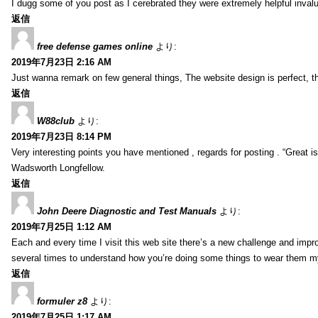
I dugg some of you post as I cerebrated they were extremely helpful inval
返信
free defense games online
より:
2019年7月23日 2:16 AM
Just wanna remark on few general things, The website design is perfect, the 
返信
W88club
より:
2019年7月23日 8:14 PM
Very interesting points you have mentioned , regards for posting . “Great is 
Wadsworth Longfellow.
返信
John Deere Diagnostic and Test Manuals
より:
2019年7月25日 1:12 AM
Each and every time I visit this web site there’s a new challenge and imp
several times to understand how you’re doing some things to wear them my
返信
formuler z8
より:
2019年7月25日 1:17 AM