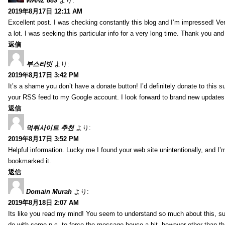
WANZ 889
より:
2019年8月17日 12:11 AM
Excellent post. I was checking constantly this blog and I’m impressed! Very 
a lot. I was seeking this particular info for a very long time. Thank you an
返信
부스타빗
より:
2019年8月17日 3:42 PM
It’s a shame you don’t have a donate button! I’d definitely donate to this s
your RSS feed to my Google account. I look forward to brand new updates 
返信
먹튀사이트 추천
より:
2019年8月17日 3:52 PM
Helpful information. Lucky me I found your web site unintentionally, and I’
bookmarked it.
返信
Domain Murah
より:
2019年8月18日 2:07 AM
Its like you read my mind! You seem to understand so much about this, such
do with some p.c. to force the message house a bit, however other than that, 