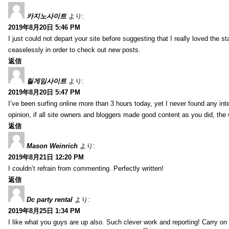
카지노사이트
より:
2019年8月20日 5:46 PM
I just could not depart your site before suggesting that I really loved the s
ceaselessly in order to check out new posts.
返信
릴게임사이트
より:
2019年8月20日 5:47 PM
I’ve been surfing online more than 3 hours today, yet I never found any inter
opinion, if all site owners and bloggers made good content as you did, the 
返信
Mason Weinrich
より:
2019年8月21日 12:20 PM
I couldn’t refrain from commenting. Perfectly written!
返信
Dc party rental
より:
2019年8月25日 1:34 PM
I like what you guys are up also. Such clever work and reporting! Carry on