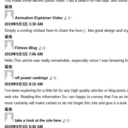
You made some decent points there. I did a search on the topic and found m
返信
Animation Explainer Video
より:
2019年9月3日 3:30 AM
Simply a smiling visitant here to share the love (:, btw great design and sty
返信
Fitness Blog
より:
2019年9月3日 7:06 AM
Hello.This article was really remarkable, especially since I was browsing f
返信
nfl power rankings
より:
2019年9月3日 8:10 AM
I’ve been exploring for a little bit for any high quality articles or blog post
web site. Reading this information So i am happy to convey that I’ve an in
most certainly will make certain to do not forget this site and give it a look 
返信
take a look at the site here
より:
2019年9月3日 8:40 AM