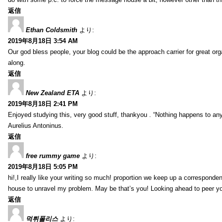
返信
Ethan Coldsmith
より:
2019年8月18日 3:54 AM
Our god bless people, your blog could be the approach carrier for great org
along.
返信
New Zealand ETA
より:
2019年8月18日 2:41 PM
Enjoyed studying this, very good stuff, thankyou . “Nothing happens to any
Aurelius Antoninus.
返信
free rummy game
より:
2019年8月18日 5:05 PM
hi!,I really like your writing so much! proportion we keep up a corresponde
house to unravel my problem. May be that’s you! Looking ahead to peer y
返信
먹튀폴리스
より: