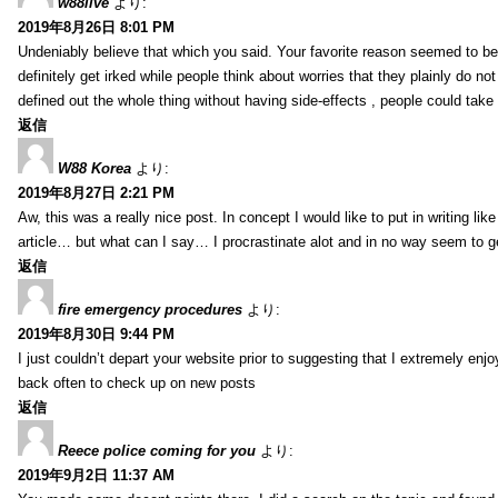
w88live
より:
2019年8月26日 8:01 PM
Undeniably believe that which you said. Your favorite reason seemed to be 
definitely get irked while people think about worries that they plainly do n
defined out the whole thing without having side-effects , people could take
返信
W88 Korea
より:
2019年8月27日 2:21 PM
Aw, this was a really nice post. In concept I would like to put in writing li
article… but what can I say… I procrastinate alot and in no way seem to g
返信
fire emergency procedures
より:
2019年8月30日 9:44 PM
I just couldn’t depart your website prior to suggesting that I extremely enj
back often to check up on new posts
返信
Reece police coming for you
より:
2019年9月2日 11:37 AM