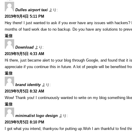
Dulles airport taxi
より:
2019年9月4日 5:11 PM
Hey there! I just wanted to ask if you ever have any issues with hackers?
months of hard work due to no backup. Do you have any solutions to prev
返信
Download
より:
2019年9月5日 4:33 AM
Hi there, just became alert to your blog through Google, and found that it is
appreciate if you continue this in future. A lot of people will be benefited f
返信
brand identity
より:
2019年9月5日 8:32 AM
Wow! Thank you! I continuously wanted to write on my blog something like 
返信
minimalist logo design
より:
2019年9月5日 8:10 PM
I got what you intend, thankyou for putting up.Woh I am thankful to find th