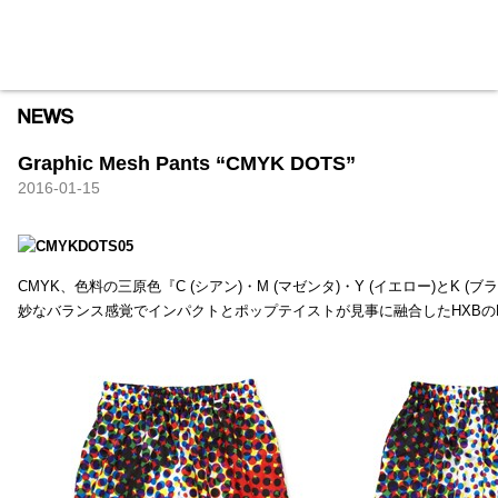
HXB
Home
Hugest
About
Academy
Contact
Store
Graphic Mesh Pants “CMYK DOTS”
2016-01-15
CMYK、色料の三原色『C (シアン)・M (マゼンタ)・Y (イエロー)と
妙なバランス感覚でインパクトとポップテイストが見事に融合したHXBの