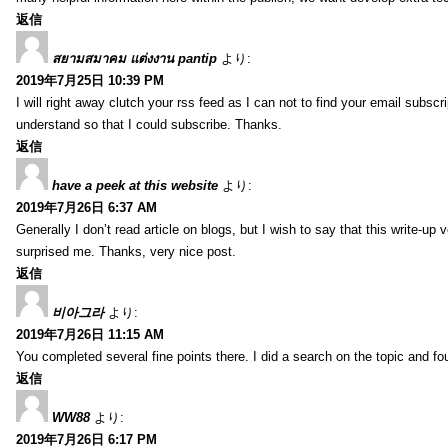
返信
สยามสมาคม แต่งงาน pantip
より:
2019年7月25日 10:39 PM
I will right away clutch your rss feed as I can not to find your email subsc
understand so that I could subscribe. Thanks.
返信
have a peek at this website
より:
2019年7月26日 6:37 AM
Generally I don’t read article on blogs, but I wish to say that this write-up
surprised me. Thanks, very nice post.
返信
비아그라
より:
2019年7月26日 11:15 AM
You completed several fine points there. I did a search on the topic and fo
返信
WW88
より:
2019年7月26日 6:17 PM