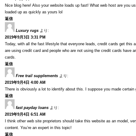
Nice blog here! Also your website loads up fast! What web host are you usin
loaded up as quickly as yours lol
返信
Luxury rugs
より:
2019年9月3日 3:31 PM
Today, with all the fast lifestyle that everyone leads, credit cards get t
are using credit card and people who are not using the credit cards have ar
cards.
返信
Free trail supplements
より:
2019年9月4日 4:00 AM
There is obviously a lot to identify about this. I suppose you made certain 
返信
fast payday loans
より:
2019年9月4日 6:51 AM
I think other web site proprietors should take this website as an model, ver
content. You’re an expert in this topic!
返信