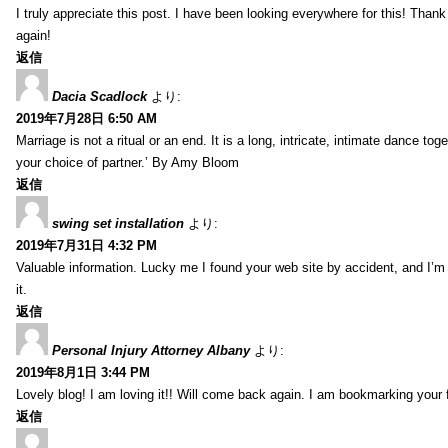
I truly appreciate this post. I have been looking everywhere for this! Th
again!
返信
Dacia Scadlock
より:
2019年7月28日 6:50 AM
Marriage is not a ritual or an end. It is a long, intricate, intimate dance
your choice of partner.’ By Amy Bloom
返信
swing set installation
より:
2019年7月31日 4:32 PM
Valuable information. Lucky me I found your web site by accident, and I’m
it.
返信
Personal Injury Attorney Albany
より:
2019年8月1日 3:44 PM
Lovely blog! I am loving it!! Will come back again. I am bookmarking your 
返信