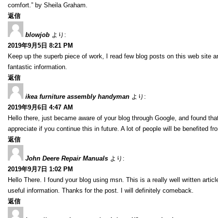
comfort.” by Sheila Graham.
返信
blowjob
より:
2019年9月5日 8:21 PM
Keep up the superb piece of work, I read few blog posts on this web site an
fantastic information.
返信
ikea furniture assembly handyman
より:
2019年9月6日 4:47 AM
Hello there, just became aware of your blog through Google, and found that i
appreciate if you continue this in future. A lot of people will be benefited f
返信
John Deere Repair Manuals
より:
2019年9月7日 1:02 PM
Hello There. I found your blog using msn. This is a really well written artic
useful information. Thanks for the post. I will definitely comeback.
返信