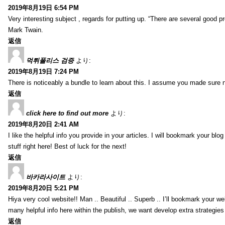
2019年8月19日 6:54 PM
Very interesting subject , regards for putting up. “There are several good p
Mark Twain.
返信
먹튀폴리스 검증
より:
2019年8月19日 7:24 PM
There is noticeably a bundle to learn about this. I assume you made sure n
返信
click here to find out more
より:
2019年8月20日 2:41 AM
I like the helpful info you provide in your articles. I will bookmark your bl
stuff right here! Best of luck for the next!
返信
바카라사이트
より:
2019年8月20日 5:21 PM
Hiya very cool website!! Man .. Beautiful .. Superb .. I’ll bookmark your w
many helpful info here within the publish, we want develop extra strategies on
返信