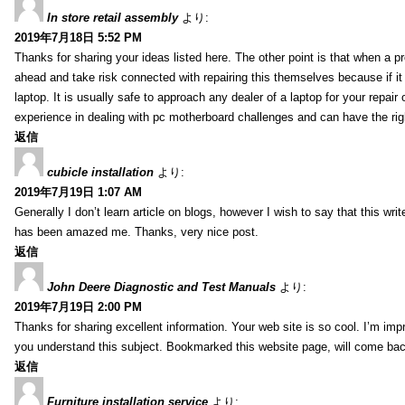
In store retail assembly
より:
2019年7月18日 5:52 PM
Thanks for sharing your ideas listed here. The other point is that when a
ahead and take risk connected with repairing this themselves because if it
laptop. It is usually safe to approach any dealer of a laptop for your repa
experience in dealing with pc motherboard challenges and can have the rig
返信
cubicle installation
より:
2019年7月19日 1:07 AM
Generally I don’t learn article on blogs, however I wish to say that this wr
has been amazed me. Thanks, very nice post.
返信
John Deere Diagnostic and Test Manuals
より:
2019年7月19日 2:00 PM
Thanks for sharing excellent information. Your web site is so cool. I’m impr
you understand this subject. Bookmarked this website page, will come back 
返信
Furniture installation service
より: