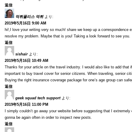
返信
먹튀폴리스 먹튀
より:
2019年5月16日 9:00 AM
hi!,I love your writing very so much! share we keep up a correspondence e
resolve my problem. Maybe that is you! Taking a look forward to see you.
返信
sishair
より:
2019年5月16日 10:49 AM
Thanks for your article on the travel industry. I would also like to add that i
important to buy travel cover for senior citizens. When traveling, senior ci
Buying the right insurance coverage package for one’s age group can safe
返信
geek squad tech support
より:
2019年5月16日 11:00 PM
I simply couldn’t go away your website before suggesting that I extremely 
gonna be again often in order to inspect new posts.
返信