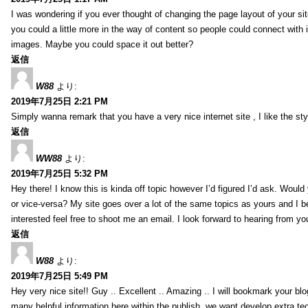
I was wondering if you ever thought of changing the page layout of your sit
you could a little more in the way of content so people could connect with it
images. Maybe you could space it out better?
返信
W88
より:
2019年7月25日 2:21 PM
Simply wanna remark that you have a very nice internet site , I like the styl
返信
WW88
より:
2019年7月25日 5:32 PM
Hey there! I know this is kinda off topic however I’d figured I’d ask. Would
or vice-versa? My site goes over a lot of the same topics as yours and I b
interested feel free to shoot me an email. I look forward to hearing from y
返信
W88
より:
2019年7月25日 5:49 PM
Hey very nice site!! Guy .. Excellent .. Amazing .. I will bookmark your bl
many helpful information here within the publish, we want develop extra tec