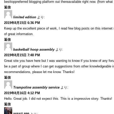
besttoppreferred blogging platform out thereavailable right now. (from what 
返信
limited edition
より:
2019年8月15日 6:36 PM
Keep up the excellent piece of work, I read few blog posts on this internet 
of great information.
返信
basketball hoop assembly
より:
2019年8月15日 7:48 PM
Great site you have here but I was wanting to know if you knew of any foru
be a part of group where I can get suggestions from other knowledgeable in
recommendations, please let me know. Thanks!
返信
Trampoline assembly service
より:
2019年8月16日 4:12 PM
Hello. Great job. I did not expect this. This is a impressive story. Thanks!
返信