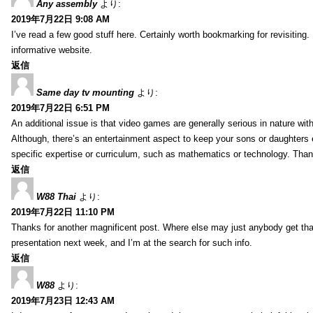
Any assembly
より:
2019年7月22日 9:08 AM
I’ve read a few good stuff here. Certainly worth bookmarking for revisiting
informative website.
返信
Same day tv mounting
より:
2019年7月22日 6:51 PM
An additional issue is that video games are generally serious in nature with
Although, there’s an entertainment aspect to keep your sons or daughters
specific expertise or curriculum, such as mathematics or technology. Thank
返信
W88 Thai
より:
2019年7月22日 11:10 PM
Thanks for another magnificent post. Where else may just anybody get that 
presentation next week, and I’m at the search for such info.
返信
W88
より:
2019年7月23日 12:43 AM