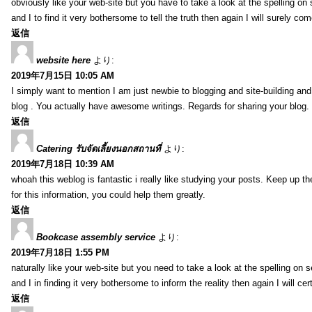
obviously like your web-site but you have to take a look at the spelling on
and I to find it very bothersome to tell the truth then again I will surely co
返信
website here
より:
2019年7月15日 10:05 AM
I simply want to mention I am just newbie to blogging and site-building an
blog . You actually have awesome writings. Regards for sharing your blog.
返信
Catering รับจัดเลี้ยงนอกสถานที่
より:
2019年7月18日 10:39 AM
whoah this weblog is fantastic i really like studying your posts. Keep up t
for this information, you could help them greatly.
返信
Bookcase assembly service
より:
2019年7月18日 1:55 PM
naturally like your web-site but you need to take a look at the spelling on 
and I in finding it very bothersome to inform the reality then again I will ce
返信