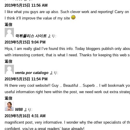
2019年5月15日 11:56 AM
I like what you guys are up also. Such clever work and reporting! Carry on
I think it’ll improve the value of my site
返信
먹튀폴리스 사이트
より:
2019年5月15日 9:04 PM
Hiya, I am really glad I’ve found this info. Today bloggers publish only abou
with interesting content, that is what I need. Thanks for keeping this web sit
返信
venta por catalogo
より:
2019年5月15日 11:54 PM
Hi there very cool website!! Guy .. Beautiful .. Superb .. I will bookmark y
useful information right here within the post, we need work out extra strategie
返信
W88
より:
2019年5月16日 4:31 AM
magnificent post, very informative. I wonder why the other specialists of th
confident, you’ve a great readers’ base already!