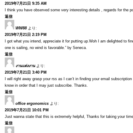
2019年7月21日 9:35 AM
I think you have observed some very interesting details , regards for the p
返信
WW88
より:
2019年7月21日 2:19 PM
I got what you intend, appreciate it for putting up.Woh I am delighted to fi
one is sailing, no wind is favorable.” by Seneca.
返信
งานแต่งงาน
より:
2019年7月21日 3:40 PM
I will right away grasp your rss as I can’t in finding your email subscripti
know in order that I may just subscribe. Thanks.
返信
office ergonomics
より:
2019年7月21日 10:01 PM
Just wanna state that this is extremely helpful, Thanks for taking your time 
返信