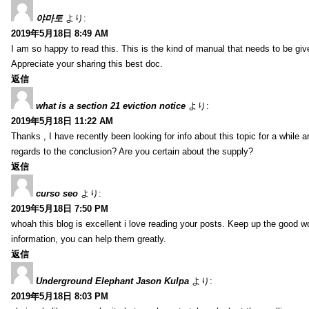
야마토
より:
2019年5月18日 8:49 AM
I am so happy to read this. This is the kind of manual that needs to be giv
Appreciate your sharing this best doc.
返信
what is a section 21 eviction notice
より:
2019年5月18日 11:22 AM
Thanks , I have recently been looking for info about this topic for a while a
regards to the conclusion? Are you certain about the supply?
返信
curso seo
より:
2019年5月18日 7:50 PM
whoah this blog is excellent i love reading your posts. Keep up the good 
information, you can help them greatly.
返信
Underground Elephant Jason Kulpa
より:
2019年5月18日 8:03 PM