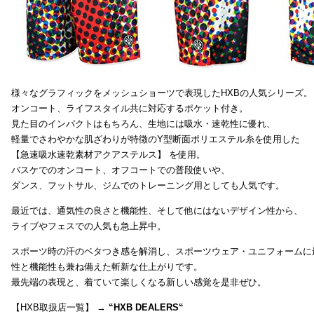
様々なグラフィックをメッシュショーツで表現したHXBの人気シリーズ。
オンコート、ライフスタイル共に対応するポケット付き。
見た目のインパクトはもちろん、生地には吸水・速乾性に優れ、
軽量でさわやかな肌ざわりが特徴のY型断面ポリエステル糸を使用した
【急速吸水速乾素材アクアステルス】 を使用。
バスケでのオンコート、オフコートでの普段使いや、
ダンス、フットサル、ジムでのトレーニング用としても人気です。
最近では、通気性の良さと機能性、そして他にはないデザイン性から、
ライブやフェスでの人気も急上昇中。
スポーツ時の汗のベタつき感を解消し、スポーツウェア・ユニフォームに
性と機能性も兼ね備えた斬新な仕上がりです。
最先端の表現と、着ていて楽しくなる新しい感覚を是非ぜひ。
【HXB取扱店一覧】 →
“
HXB DEALERS
“