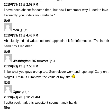
2019年7月19日 2:02 PM
I have been absent for some time, but now I remember why I used to love t
frequently you update your website?
返信
teen
より:
2019年7月19日 4:48 PM
Absolutely indited written content, appreciate it for information. “The las
hand.” by Fred Allen.
返信
Washington DC movers
より:
2019年7月19日 7:50 PM
I like what you guys are up too. Such clever work and reporting! Carry on
blogroll. I think it’ll improve the value of my site
返信
Oguz
より:
2019年7月20日 12:29 AM
I gotta bookmark this website it seems handy handy
返信