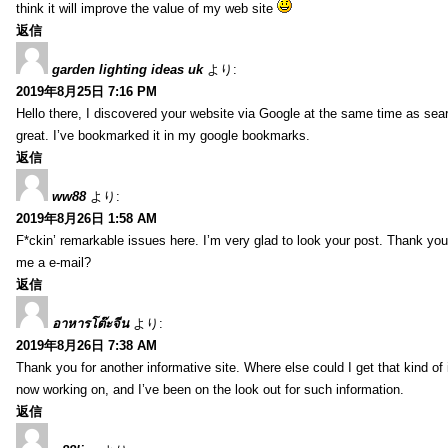
think it will improve the value of my web site
返信
garden lighting ideas uk
より:
2019年8月25日 7:16 PM
Hello there, I discovered your website via Google at the same time as sea
great. I’ve bookmarked it in my google bookmarks.
返信
ww88
より:
2019年8月26日 1:58 AM
F*ckin’ remarkable issues here. I’m very glad to look your post. Thank yo
me a e-mail?
返信
อาหารโต๊ะจีน
より:
2019年8月26日 7:38 AM
Thank you for another informative site. Where else could I get that kind of i
now working on, and I’ve been on the look out for such information.
返信