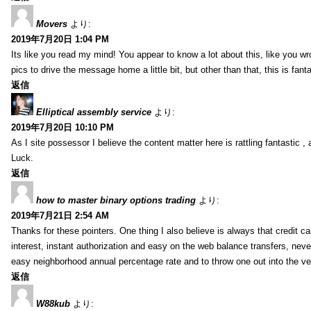
Movers
より:
2019年7月20日 1:04 PM
Its like you read my mind! You appear to know a lot about this, like you wr
pics to drive the message home a little bit, but other than that, this is fantas
返信
Elliptical assembly service
より:
2019年7月20日 10:10 PM
As I site possessor I believe the content matter here is rattling fantastic ,
Luck.
返信
how to master binary options trading
より:
2019年7月21日 2:54 AM
Thanks for these pointers. One thing I also believe is always that credit c
interest, instant authorization and easy on the web balance transfers, nev
easy neighborhood annual percentage rate and to throw one out into the ve
返信
W88kub
より: