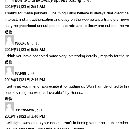
how to master binary options trading
より:
2019年7月21日 2:54 AM
Thanks for these pointers. One thing I also believe is always that credit c
interest, instant authorization and easy on the web balance transfers, nev
easy neighborhood annual percentage rate and to throw one out into the ve
返信
W88kub
より:
2019年7月21日 9:35 AM
I think you have observed some very interesting details , regards for the p
返信
WW88
より:
2019年7月21日 2:19 PM
I got what you intend, appreciate it for putting up.Woh I am delighted to fi
one is sailing, no wind is favorable.” by Seneca.
返信
งานแต่งงาน
より:
2019年7月21日 3:40 PM
I will right away grasp your rss as I can’t in finding your email subscripti