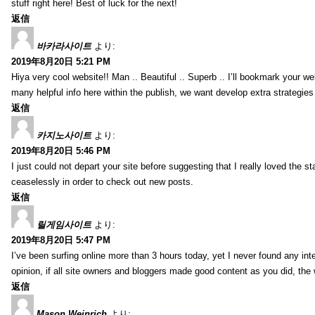
stuff right here! Best of luck for the next!
返信
바카라사이트
より:
2019年8月20日 5:21 PM
Hiya very cool website!! Man .. Beautiful .. Superb .. I’ll bookmark your w
many helpful info here within the publish, we want develop extra strategies on
返信
카지노사이트
より:
2019年8月20日 5:46 PM
I just could not depart your site before suggesting that I really loved the s
ceaselessly in order to check out new posts.
返信
릴게임사이트
より:
2019年8月20日 5:47 PM
I’ve been surfing online more than 3 hours today, yet I never found any inter
opinion, if all site owners and bloggers made good content as you did, the 
返信
Mason Weinrich
より: