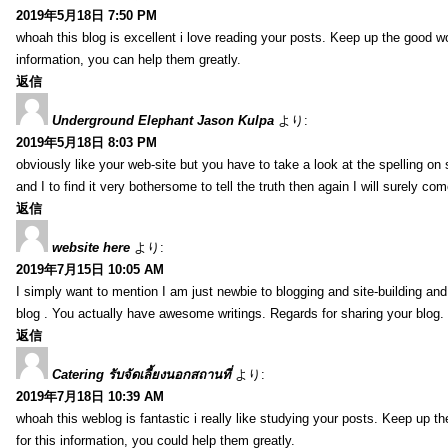
2019年5月18日 7:50 PM
whoah this blog is excellent i love reading your posts. Keep up the good 
information, you can help them greatly.
返信
Underground Elephant Jason Kulpa
より:
2019年5月18日 8:03 PM
obviously like your web-site but you have to take a look at the spelling on
and I to find it very bothersome to tell the truth then again I will surely co
返信
website here
より:
2019年7月15日 10:05 AM
I simply want to mention I am just newbie to blogging and site-building an
blog . You actually have awesome writings. Regards for sharing your blog.
返信
Catering รับจัดเลี้ยงนอกสถานที่
より:
2019年7月18日 10:39 AM
whoah this weblog is fantastic i really like studying your posts. Keep up t
for this information, you could help them greatly.