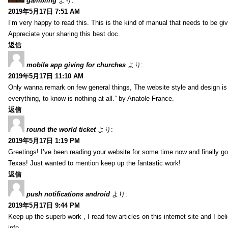
gambling
より:
2019年5月17日 7:51 AM
I’m very happy to read this. This is the kind of manual that needs to be giv
Appreciate your sharing this best doc.
返信
mobile app giving for churches
より:
2019年5月17日 11:10 AM
Only wanna remark on few general things, The website style and design is pe
everything, to know is nothing at all.” by Anatole France.
返信
round the world ticket
より:
2019年5月17日 1:19 PM
Greetings! I’ve been reading your website for some time now and finally 
Texas! Just wanted to mention keep up the fantastic work!
返信
push notifications android
より:
2019年5月17日 9:44 PM
Keep up the superb work , I read few articles on this internet site and I beli
info .