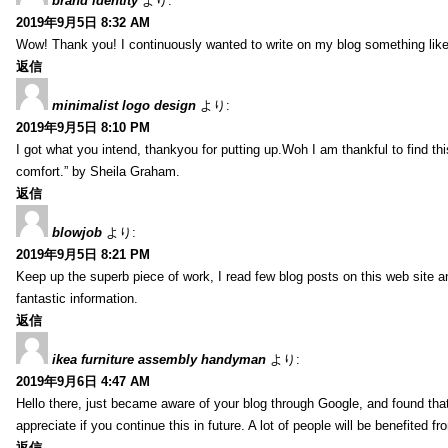
brand identity
より:
2019年9月5日 8:32 AM
Wow! Thank you! I continuously wanted to write on my blog something like 
返信
minimalist logo design
より:
2019年9月5日 8:10 PM
I got what you intend, thankyou for putting up.Woh I am thankful to find th
comfort.” by Sheila Graham.
返信
blowjob
より:
2019年9月5日 8:21 PM
Keep up the superb piece of work, I read few blog posts on this web site an
fantastic information.
返信
ikea furniture assembly handyman
より:
2019年9月6日 4:47 AM
Hello there, just became aware of your blog through Google, and found that i
appreciate if you continue this in future. A lot of people will be benefited f
返信