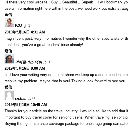
Hi there very cool website!! Guy .. Beautiful .. Superb .. I will bookmark y
useful information right here within the post, we need work out extra strategie
返信
W88
より:
2019年5月16日 4:31 AM
magnificent post, very informative. I wonder why the other specialists of th
confident, you’ve a great readers’ base already!
返信
먹튀폴리스 먹튀
より:
2019年5月16日 9:00 AM
hi!,I love your writing very so much! share we keep up a correspondence e
resolve my problem. Maybe that is you! Taking a look forward to see you.
返信
sishair
より:
2019年5月16日 10:49 AM
Thanks for your article on the travel industry. I would also like to add that i
important to buy travel cover for senior citizens. When traveling, senior ci
Buying the right insurance coverage package for one’s age group can safe