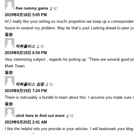
free rummy game
より:
2019年8月18日 5:05 PM
hi!,I really like your writing so much! proportion we keep up a corresponde
house to unravel my problem. May be that’s you! Looking ahead to peer y
返信
먹튀폴리스
より:
2019年8月19日 6:54 PM
Very interesting subject , regards for putting up. “There are several good p
Mark Twain.
返信
먹튀폴리스 검증
より:
2019年8月19日 7:24 PM
There is noticeably a bundle to learn about this. I assume you made sure n
返信
click here to find out more
より:
2019年8月20日 2:41 AM
I like the helpful info you provide in your articles. I will bookmark your bl