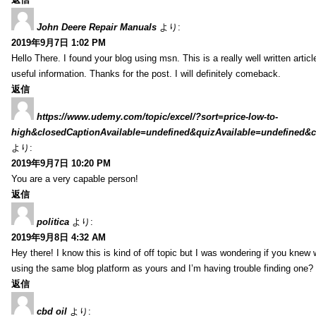
John Deere Repair Manuals
より:
2019年9月7日 1:02 PM
Hello There. I found your blog using msn. This is a really well written artic
useful information. Thanks for the post. I will definitely comeback.
返信
https://www.udemy.com/topic/excel/?sort=price-low-to-
high&closedCaptionAvailable=undefined&quizAvailable=undefined&co
より:
2019年9月7日 10:20 PM
You are a very capable person!
返信
politica
より:
2019年9月8日 4:32 AM
Hey there! I know this is kind of off topic but I was wondering if you kne
using the same blog platform as yours and I’m having trouble finding one?
返信
cbd oil
より: