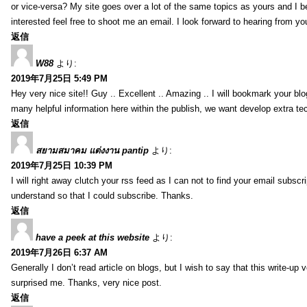
or vice-versa? My site goes over a lot of the same topics as yours and I b
interested feel free to shoot me an email. I look forward to hearing from y
返信
W88
より:
2019年7月25日 5:49 PM
Hey very nice site!! Guy .. Excellent .. Amazing .. I will bookmark your bl
many helpful information here within the publish, we want develop extra tec
返信
สยามสมาคม แต่งงาน pantip
より:
2019年7月25日 10:39 PM
I will right away clutch your rss feed as I can not to find your email subsc
understand so that I could subscribe. Thanks.
返信
have a peek at this website
より:
2019年7月26日 6:37 AM
Generally I don’t read article on blogs, but I wish to say that this write-up
surprised me. Thanks, very nice post.
返信