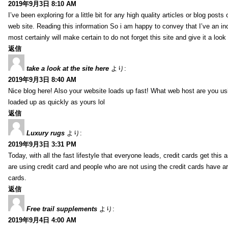
2019年9月3日 8:10 AM
I’ve been exploring for a little bit for any high quality articles or blog post
web site. Reading this information So i am happy to convey that I’ve an in
most certainly will make certain to do not forget this site and give it a look 
返信
take a look at the site here
より:
2019年9月3日 8:40 AM
Nice blog here! Also your website loads up fast! What web host are you usin
loaded up as quickly as yours lol
返信
Luxury rugs
より:
2019年9月3日 3:31 PM
Today, with all the fast lifestyle that everyone leads, credit cards get t
are using credit card and people who are not using the credit cards have ar
cards.
返信
Free trail supplements
より:
2019年9月4日 4:00 AM