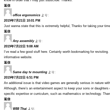
know in order that I may just subscribe. Thanks.
返信
office ergonomics
より:
2019年7月21日 10:01 PM
Just wanna state that this is extremely helpful, Thanks for taking your time 
返信
Any assembly
より:
2019年7月22日 9:08 AM
I’ve read a few good stuff here. Certainly worth bookmarking for revisiting
informative website.
返信
Same day tv mounting
より:
2019年7月22日 6:51 PM
An additional issue is that video games are generally serious in nature with
Although, there’s an entertainment aspect to keep your sons or daughters
specific expertise or curriculum, such as mathematics or technology. Thank
返信
W88 Thai
より: