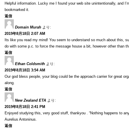
Helpful information. Lucky me I found your web site unintentionally, and I’
bookmarked it.
返信
Domain Murah
より:
2019年8月18日 2:07 AM
Its like you read my mind! You seem to understand so much about this, such
do with some p.c. to force the message house a bit, however other than that, 
返信
Ethan Coldsmith
より:
2019年8月18日 3:54 AM
Our god bless people, your blog could be the approach carrier for great org
along.
返信
New Zealand ETA
より:
2019年8月18日 2:41 PM
Enjoyed studying this, very good stuff, thankyou . “Nothing happens to any
Aurelius Antoninus.
返信