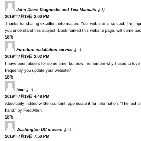
John Deere Diagnostic and Test Manuals
より:
2019年7月19日 2:00 PM
Thanks for sharing excellent information. Your web site is so cool. I’m impr
you understand this subject. Bookmarked this website page, will come back 
返信
Furniture installation service
より:
2019年7月19日 2:02 PM
I have been absent for some time, but now I remember why I used to love t
frequently you update your website?
返信
teen
より:
2019年7月19日 4:48 PM
Absolutely indited written content, appreciate it for information. “The las
hand.” by Fred Allen.
返信
Washington DC movers
より:
2019年7月19日 7:50 PM