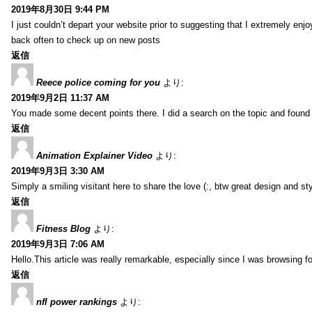
2019年8月30日 9:44 PM
I just couldn’t depart your website prior to suggesting that I extremely enj
back often to check up on new posts
返信
Reece police coming for you
より:
2019年9月2日 11:37 AM
You made some decent points there. I did a search on the topic and found m
返信
Animation Explainer Video
より:
2019年9月3日 3:30 AM
Simply a smiling visitant here to share the love (:, btw great design and sty
返信
Fitness Blog
より:
2019年9月3日 7:06 AM
Hello.This article was really remarkable, especially since I was browsing f
返信
nfl power rankings
より: