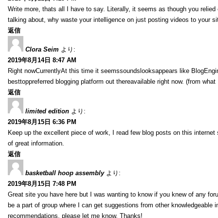
Write more, thats all I have to say. Literally, it seems as though you relie
talking about, why waste your intelligence on just posting videos to your 
返信
Clora Seim
より:
2019年8月14日 8:47 AM
Right nowCurrentlyAt this time it seemssoundslooksappears like BlogEn
besttoppreferred blogging platform out thereavailable right now. (from what 
返信
limited edition
より:
2019年8月15日 6:36 PM
Keep up the excellent piece of work, I read few blog posts on this internet 
of great information.
返信
basketball hoop assembly
より:
2019年8月15日 7:48 PM
Great site you have here but I was wanting to know if you knew of any foru
be a part of group where I can get suggestions from other knowledgeable in
recommendations, please let me know. Thanks!