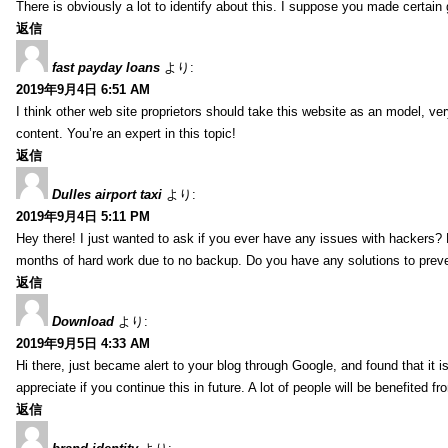
There is obviously a lot to identify about this. I suppose you made certain 
返信
fast payday loans
より:
2019年9月4日 6:51 AM
I think other web site proprietors should take this website as an model, ver
content. You’re an expert in this topic!
返信
Dulles airport taxi
より:
2019年9月4日 5:11 PM
Hey there! I just wanted to ask if you ever have any issues with hackers?
months of hard work due to no backup. Do you have any solutions to prev
返信
Download
より:
2019年9月5日 4:33 AM
Hi there, just became alert to your blog through Google, and found that it is
appreciate if you continue this in future. A lot of people will be benefited f
返信