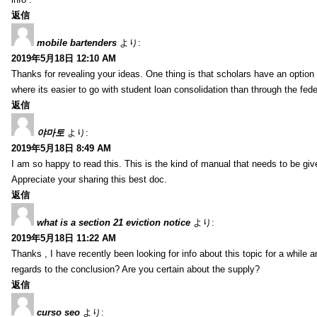
返信
mobile bartenders
より:
2019年5月18日 12:10 AM
Thanks for revealing your ideas. One thing is that scholars have an optio
where its easier to go with student loan consolidation than through the fede
返信
야마토
より:
2019年5月18日 8:49 AM
I am so happy to read this. This is the kind of manual that needs to be giv
Appreciate your sharing this best doc.
返信
what is a section 21 eviction notice
より:
2019年5月18日 11:22 AM
Thanks , I have recently been looking for info about this topic for a while a
regards to the conclusion? Are you certain about the supply?
返信
curso seo
より: