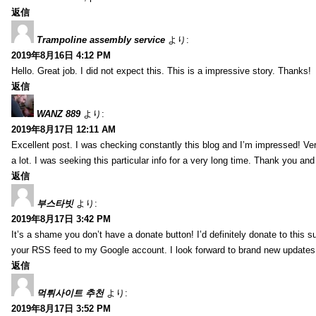
返信
Trampoline assembly service
より:
2019年8月16日 4:12 PM
Hello. Great job. I did not expect this. This is a impressive story. Thanks!
返信
WANZ 889
より:
2019年8月17日 12:11 AM
Excellent post. I was checking constantly this blog and I’m impressed! Very 
a lot. I was seeking this particular info for a very long time. Thank you an
返信
부스타빗
より:
2019年8月17日 3:42 PM
It’s a shame you don’t have a donate button! I’d definitely donate to this s
your RSS feed to my Google account. I look forward to brand new updates 
返信
먹튀사이트 추천
より:
2019年8月17日 3:52 PM