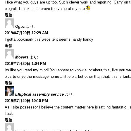
I like what you guys are up too. Such clever work and reporting! Carry on
blogroll. I think it’ll improve the value of my site
返信
Oguz
より:
2019年7月20日 12:29 AM
I gotta bookmark this website it seems handy handy
返信
Movers
より:
2019年7月20日 1:04 PM
Its like you read my mind! You appear to know a lot about this, like you wr
pics to drive the message home a little bit, but other than that, this is fantas
返信
Elliptical assembly service
より:
2019年7月20日 10:10 PM
As I site possessor I believe the content matter here is rattling fantastic ,
Luck.
返信