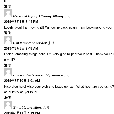
it.
返信
Personal Injury Attorney Albany
より:
2019年8月1日 3:44 PM
Lovely blog! I am loving it!! Will come back again. I am bookmarking your 
返信
usa customer service
より:
2019年8月8日 2:48 AM
F*ckin’ amazing things here. I’m very glad to peer your post. Thank you a 
e-mail?
返信
office cubicle assembly service
より:
2019年8月10日 1:01 AM
Nice blog here! Also your web site loads up fast! What host are you using? 
as quickly as yours lol
返信
Smart tv installers
より:
2019年8月11日 7:19 PM