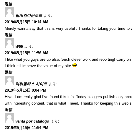
返信
릴게임다운로드
より:
2019年5月15日 10:14 AM
Merely wanna say that this is very useful , Thanks for taking your time to w
返信
W88
より:
2019年5月15日 11:56 AM
I like what you guys are up also. Such clever work and reporting! Carry on
I think it’ll improve the value of my site
返信
먹튀폴리스 사이트
より:
2019年5月15日 9:04 PM
Hiya, I am really glad I’ve found this info. Today bloggers publish only abou
with interesting content, that is what I need. Thanks for keeping this web sit
返信
venta por catalogo
より:
2019年5月15日 11:54 PM