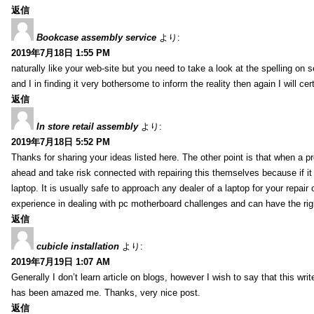
返信
Bookcase assembly service
より:
2019年7月18日 1:55 PM
naturally like your web-site but you need to take a look at the spelling on 
and I in finding it very bothersome to inform the reality then again I will ce
返信
In store retail assembly
より:
2019年7月18日 5:52 PM
Thanks for sharing your ideas listed here. The other point is that when a
ahead and take risk connected with repairing this themselves because if it
laptop. It is usually safe to approach any dealer of a laptop for your repa
experience in dealing with pc motherboard challenges and can have the rig
返信
cubicle installation
より:
2019年7月19日 1:07 AM
Generally I don’t learn article on blogs, however I wish to say that this wr
has been amazed me. Thanks, very nice post.
返信