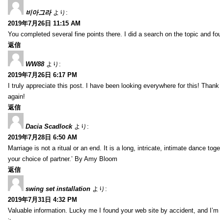
비아그라
より:
2019年7月26日 11:15 AM
You completed several fine points there. I did a search on the topic and fo
返信
WW88
より:
2019年7月26日 6:17 PM
I truly appreciate this post. I have been looking everywhere for this! Th
again!
返信
Dacia Scadlock
より:
2019年7月28日 6:50 AM
Marriage is not a ritual or an end. It is a long, intricate, intimate dance
your choice of partner.’ By Amy Bloom
返信
swing set installation
より:
2019年7月31日 4:32 PM
Valuable information. Lucky me I found your web site by accident, and I’m