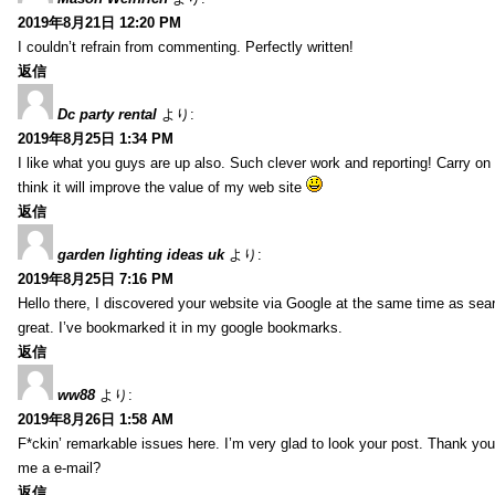
2019年8月21日 12:20 PM
I couldn’t refrain from commenting. Perfectly written!
返信
Dc party rental
より:
2019年8月25日 1:34 PM
I like what you guys are up also. Such clever work and reporting! Carry on
think it will improve the value of my web site
返信
garden lighting ideas uk
より:
2019年8月25日 7:16 PM
Hello there, I discovered your website via Google at the same time as sea
great. I’ve bookmarked it in my google bookmarks.
返信
ww88
より:
2019年8月26日 1:58 AM
F*ckin’ remarkable issues here. I’m very glad to look your post. Thank yo
me a e-mail?
返信