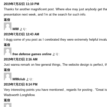
2019年7月22日 11:10 PM
Thanks for another magnificent post. Where else may just anybody get that 
presentation next week, and I’m at the search for such info.
返信
W88
より:
2019年7月23日 12:43 AM
I dugg some of you post as I cerebrated they were extremely helpful inval
返信
free defense games online
より:
2019年7月23日 2:16 AM
Just wanna remark on few general things, The website design is perfect, the 
返信
W88club
より:
2019年7月23日 8:14 PM
Very interesting points you have mentioned , regards for posting . “Great is 
Wadsworth Longfellow.
返信