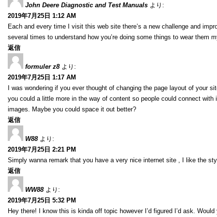
John Deere Diagnostic and Test Manuals
より:
2019年7月25日 1:12 AM
Each and every time I visit this web site there’s a new challenge and imp
several times to understand how you’re doing some things to wear them my
返信
formuler z8
より:
2019年7月25日 1:17 AM
I was wondering if you ever thought of changing the page layout of your sit
you could a little more in the way of content so people could connect with it
images. Maybe you could space it out better?
返信
W88
より:
2019年7月25日 2:21 PM
Simply wanna remark that you have a very nice internet site , I like the styl
返信
WW88
より:
2019年7月25日 5:32 PM
Hey there! I know this is kinda off topic however I’d figured I’d ask. Would