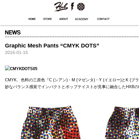
HXB
Home
Hugest
About
Academy
Contact
Store
Graphic Mesh Pants “CMYK DOTS”
2016-01-15
CMYK、色料の三原色『C (シアン)・M (マゼンタ)・Y (イエロー)と
妙なバランス感覚でインパクトとポップテイストが見事に融合したHXBの