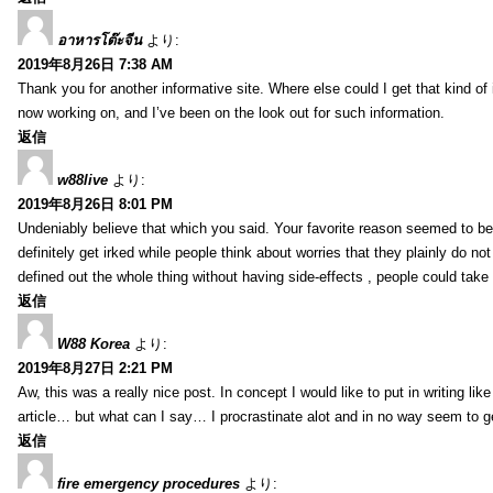
อาหารโต๊ะจีน
より:
2019年8月26日 7:38 AM
Thank you for another informative site. Where else could I get that kind of i
now working on, and I’ve been on the look out for such information.
返信
w88live
より:
2019年8月26日 8:01 PM
Undeniably believe that which you said. Your favorite reason seemed to be 
definitely get irked while people think about worries that they plainly do n
defined out the whole thing without having side-effects , people could take
返信
W88 Korea
より:
2019年8月27日 2:21 PM
Aw, this was a really nice post. In concept I would like to put in writing li
article… but what can I say… I procrastinate alot and in no way seem to g
返信
fire emergency procedures
より: