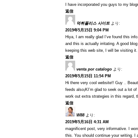
I have incorporated you guys to my blogrol
返信
먹튀폴리스 사이트
より:
2019年5月15日 9:04 PM
Hiya, I am really glad I’ve found this in
and this is actually irritating. A good blo
keeping this web site, I will be visiting i
返信
venta por catalogo
より:
2019年5月15日 11:54 PM
Hi there very cool website!! Guy .. Beaut
feeds also¡KI’m glad to seek out a lot of
work out extra strategies in this regard, th
返信
W88
より:
2019年5月16日 4:31 AM
magnificent post, very informative. I won
this. You should continue your writing. I