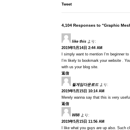
Tweet
4,104 Responses to “Graphic Me
like this
より:
2019年5月14日 2:44 AM
I simply want to mention I’m beginner to
I’m likely to bookmark your website . Y
with us your blog site.
返信
릴게임다운로드
より:
2019年5月15日 10:14 AM
Merely wanna say that this is very useful
返信
W88
より:
2019年5月15日 11:56 AM
I like what you guys are up also. Such c