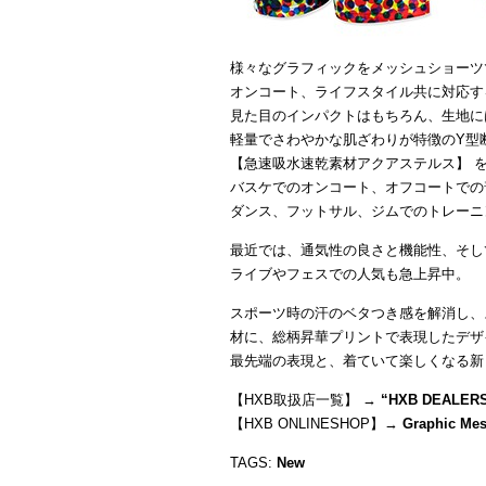
様々なグラフィックをメッシュショーツ
オンコート、ライフスタイル共に対応す
見た目のインパクトはもちろん、生地に
軽量でさわやかな肌ざわりが特徴のY型
【急速吸水速乾素材アクアステルス】 
バスケでのオンコート、オフコートでの
ダンス、フットサル、ジムでのトレーニ
最近では、通気性の良さと機能性、そし
ライブやフェスでの人気も急上昇中。
スポーツ時の汗のベタつき感を解消し、
材に、総柄昇華プリントで表現したデザ
最先端の表現と、着ていて楽しくなる新
【HXB取扱店一覧】 →
“
HXB DEALER
【HXB ONLINESHOP】→
Graphic Me
TAGS:
New