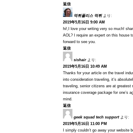
返信
먹튀폴리스 먹튀
より:
2019年5月16日 9:00 AM
hi!,I love your writing very so much! sh
AOL? I require an expert on this house t
forward to see you.
返信
sishair
より:
2019年5月16日 10:49 AM
Thanks for your article on the travel indus
into consideration traveling, it’s absolut
traveling, senior citizens are at greatest
insurance coverage package for one’s ag
mind.
返信
geek squad tech support
より:
2019年5月16日 11:00 PM
I simply couldn’t go away your website b