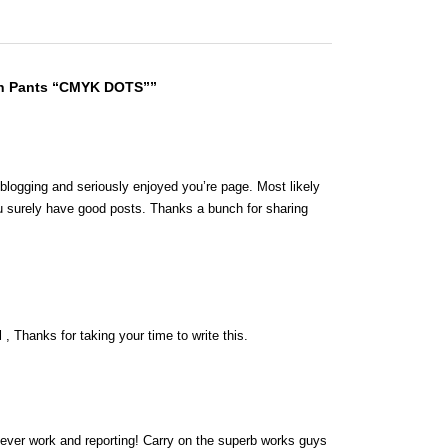
sh Pants “CMYK DOTS””
 blogging and seriously enjoyed you’re page. Most likely
ou surely have good posts. Thanks a bunch for sharing
 , Thanks for taking your time to write this.
lever work and reporting! Carry on the superb works guys