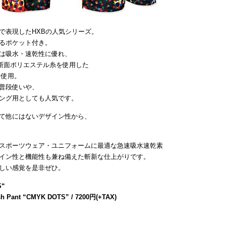
で表現したHXBの人気シリーズ。
るポケット付き。
は吸水・速乾性に優れ、
断面ポリエステル糸を使用した
を使用。
普段使いや、
ング用としても人気です。
て他にはないデザイン性から、
スポーツウェア・ユニフォームに最適な急速吸水速乾素
イン性と機能性も兼ね備えた斬新な仕上がりです。
しい感覚を是非ぜひ。
S
“
sh Pant “CMYK DOTS” / 7200円(+TAX)