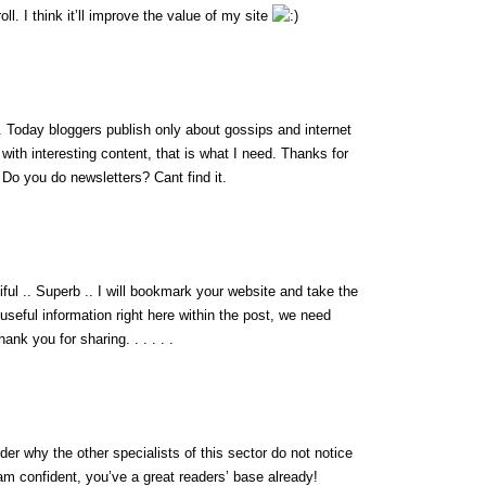
l. I think it’ll improve the value of my site
fo. Today bloggers publish only about gossips and internet
g with interesting content, that is what I need. Thanks for
t. Do you do newsletters? Cant find it.
iful .. Superb .. I will bookmark your website and take the
 useful information right here within the post, we need
ank you for sharing. . . . . .
der why the other specialists of this sector do not notice
 am confident, you’ve a great readers’ base already!