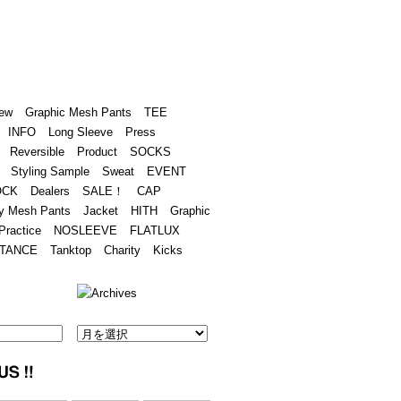
Academy
Contact
ew
Graphic Mesh Pants
TEE
INFO
Long Sleeve
Press
Reversible
Product
SOCKS
Styling Sample
Sweat
EVENT
OCK
Dealers
SALE！
CAP
y Mesh Pants
Jacket
HITH
Graphic
Practice
NOSLEEVE
FLATLUX
TANCE
Tanktop
Charity
Kicks