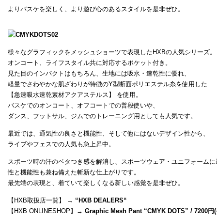
よりバスケを楽しく、より遊び心のあるスタイルを是非ぜひ。
様々なグラフィックをメッシュショーツで表現したHXBの人気シリーズ。
オンコート、ライフスタイル共に対応するポケット付き。
見た目のインパクトはもちろん、生地には吸水・速乾性に優れ、
軽量でさわやかな肌ざわりが特徴のY型断面ポリエステル糸を使用した
【急速吸水速乾素材アクアステルス】 を使用。
バスケでのオンコート、オフコートでの普段使いや、
ダンス、フットサル、ジムでのトレーニング用としても人気です。
最近では、通気性の良さと機能性、そして他にはないデザイン性から、
ライブやフェスでの人気も急上昇中。
スポーツ時の汗のベタつき感を解消し、スポーツウェア・ユニフォームに
性と機能性も兼ね備えた斬新な仕上がりです。
最先端の表現と、着ていて楽しくなる新しい感覚を是非ぜひ。
【HXB取扱店一覧】 →
“
HXB DEALERS
“
【HXB ONLINESHOP】→
Graphic Mesh Pant “CMYK DOTS” / 7200円(