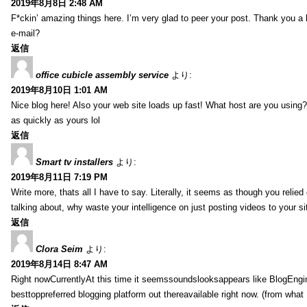
2019年8月8日 2:48 AM
F*ckin’ amazing things here. I’m very glad to peer your post. Thank you a 
e-mail?
返信
office cubicle assembly service
より:
2019年8月10日 1:01 AM
Nice blog here! Also your web site loads up fast! What host are you using? 
as quickly as yours lol
返信
Smart tv installers
より:
2019年8月11日 7:19 PM
Write more, thats all I have to say. Literally, it seems as though you relie
talking about, why waste your intelligence on just posting videos to your 
返信
Clora Seim
より:
2019年8月14日 8:47 AM
Right nowCurrentlyAt this time it seemssoundslooksappears like BlogEn
besttoppreferred blogging platform out thereavailable right now. (from what 