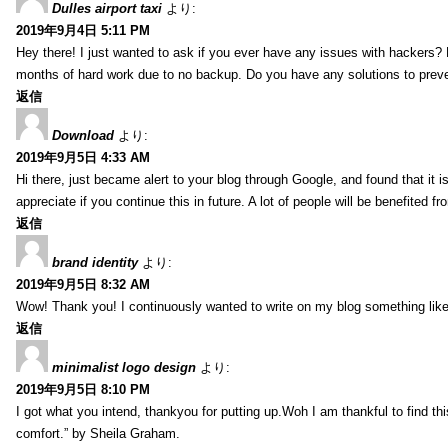
Dulles airport taxi
より:
2019年9月4日 5:11 PM
Hey there! I just wanted to ask if you ever have any issues with hackers?
months of hard work due to no backup. Do you have any solutions to prev
返信
Download
より:
2019年9月5日 4:33 AM
Hi there, just became alert to your blog through Google, and found that it is
appreciate if you continue this in future. A lot of people will be benefited f
返信
brand identity
より:
2019年9月5日 8:32 AM
Wow! Thank you! I continuously wanted to write on my blog something like 
返信
minimalist logo design
より:
2019年9月5日 8:10 PM
I got what you intend, thankyou for putting up.Woh I am thankful to find th
comfort.” by Sheila Graham.