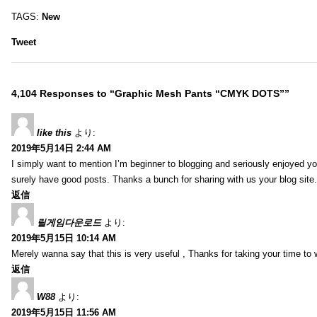
TAGS:
New
Tweet
4,104 Responses to “Graphic Mesh Pants “CMYK DOTS””
like this
より:
2019年5月14日 2:44 AM
I simply want to mention I’m beginner to blogging and seriously enjoyed yo
surely have good posts. Thanks a bunch for sharing with us your blog site.
返信
릴게임다운로드
より:
2019年5月15日 10:14 AM
Merely wanna say that this is very useful , Thanks for taking your time to w
返信
W88
より:
2019年5月15日 11:56 AM