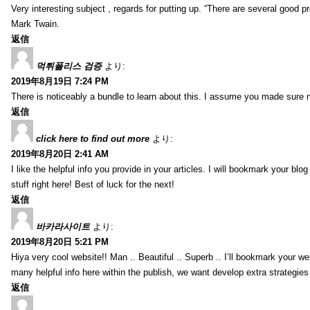
Very interesting subject , regards for putting up. “There are several good p
Mark Twain.
返信
먹튀폴리스 검증
より:
2019年8月19日 7:24 PM
There is noticeably a bundle to learn about this. I assume you made sure n
返信
click here to find out more
より:
2019年8月20日 2:41 AM
I like the helpful info you provide in your articles. I will bookmark your bl
stuff right here! Best of luck for the next!
返信
바카라사이트
より:
2019年8月20日 5:21 PM
Hiya very cool website!! Man .. Beautiful .. Superb .. I’ll bookmark your w
many helpful info here within the publish, we want develop extra strategies on
返信