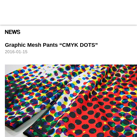
HXB
Home
Hugest
About
Academy
Contact
Store
Graphic Mesh Pants “CMYK DOTS”
2016-01-15