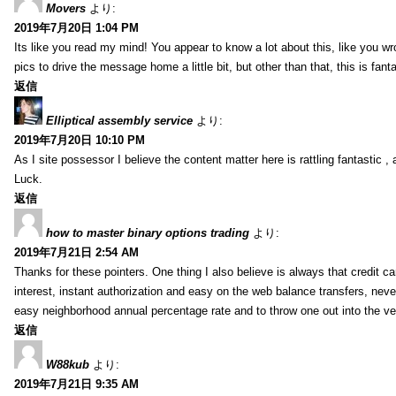
Movers
より:
2019年7月20日 1:04 PM
Its like you read my mind! You appear to know a lot about this, like you wr
pics to drive the message home a little bit, but other than that, this is fantas
返信
Elliptical assembly service
より:
2019年7月20日 10:10 PM
As I site possessor I believe the content matter here is rattling fantastic ,
Luck.
返信
how to master binary options trading
より:
2019年7月21日 2:54 AM
Thanks for these pointers. One thing I also believe is always that credit c
interest, instant authorization and easy on the web balance transfers, nev
easy neighborhood annual percentage rate and to throw one out into the ve
返信
W88kub
より:
2019年7月21日 9:35 AM