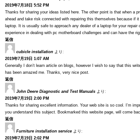
2019年7月18日 5:52 PM
Thanks for sharing your ideas listed here. The other point is that when a
ahead and take risk connected with repairing this themselves because if it
laptop. It is usually safe to approach any dealer of a laptop for your repa
experience in dealing with pc motherboard challenges and can have the rig
返信
cubicle installation
より:
2019年7月19日 1:07 AM
Generally I don’t learn article on blogs, however I wish to say that this wr
has been amazed me. Thanks, very nice post.
返信
John Deere Diagnostic and Test Manuals
より:
2019年7月19日 2:00 PM
Thanks for sharing excellent information. Your web site is so cool. I’m impr
you understand this subject. Bookmarked this website page, will come back 
返信
Furniture installation service
より:
2019年7月19日 2:02 PM