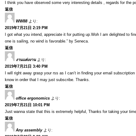
I think you have observed some very interesting details , regards for the p
返信
WW88
より:
2019年7月21日 2:19 PM
I got what you intend, appreciate it for putting up.Woh I am delighted to fi
one is sailing, no wind is favorable.” by Seneca.
返信
งานแต่งงาน
より:
2019年7月21日 3:40 PM
I will right away grasp your rss as I can’t in finding your email subscripti
know in order that I may just subscribe. Thanks.
返信
office ergonomics
より:
2019年7月21日 10:01 PM
Just wanna state that this is extremely helpful, Thanks for taking your time 
返信
Any assembly
より: