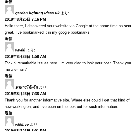
返信
garden lighting ideas uk
より:
2019年8月25日 7:16 PM
Hello there, I discovered your website via Google at the same time as sea
great. I’ve bookmarked it in my google bookmarks.
返信
ww88
より:
2019年8月26日 1:58 AM
F*ckin’ remarkable issues here. I’m very glad to look your post. Thank yo
me a e-mail?
返信
อาหารโต๊ะจีน
より:
2019年8月26日 7:38 AM
Thank you for another informative site. Where else could I get that kind of i
now working on, and I’ve been on the look out for such information.
返信
w88live
より:
2019年8月26日 8:01 PM