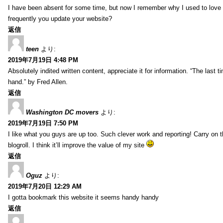
I have been absent for some time, but now I remember why I used to love t
frequently you update your website?
返信
teen
より:
2019年7月19日 4:48 PM
Absolutely indited written content, appreciate it for information. “The las
hand.” by Fred Allen.
返信
Washington DC movers
より:
2019年7月19日 7:50 PM
I like what you guys are up too. Such clever work and reporting! Carry on
blogroll. I think it’ll improve the value of my site
返信
Oguz
より:
2019年7月20日 12:29 AM
I gotta bookmark this website it seems handy handy
返信