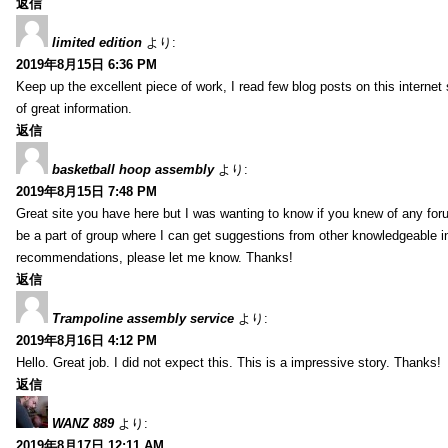
返信
limited edition
より:
2019年8月15日 6:36 PM
Keep up the excellent piece of work, I read few blog posts on this internet 
of great information.
返信
basketball hoop assembly
より:
2019年8月15日 7:48 PM
Great site you have here but I was wanting to know if you knew of any foru
be a part of group where I can get suggestions from other knowledgeable in
recommendations, please let me know. Thanks!
返信
Trampoline assembly service
より:
2019年8月16日 4:12 PM
Hello. Great job. I did not expect this. This is a impressive story. Thanks!
返信
WANZ 889
より:
2019年8月17日 12:11 AM