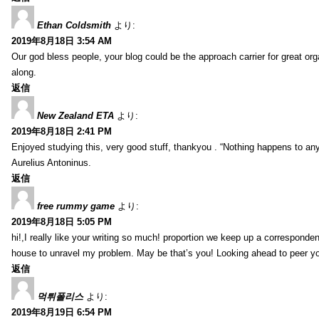
Ethan Coldsmith
より:
2019年8月18日 3:54 AM
Our god bless people, your blog could be the approach carrier for great org
along.
返信
New Zealand ETA
より:
2019年8月18日 2:41 PM
Enjoyed studying this, very good stuff, thankyou . “Nothing happens to any
Aurelius Antoninus.
返信
free rummy game
より:
2019年8月18日 5:05 PM
hi!,I really like your writing so much! proportion we keep up a corresponde
house to unravel my problem. May be that’s you! Looking ahead to peer y
返信
먹튀폴리스
より:
2019年8月19日 6:54 PM