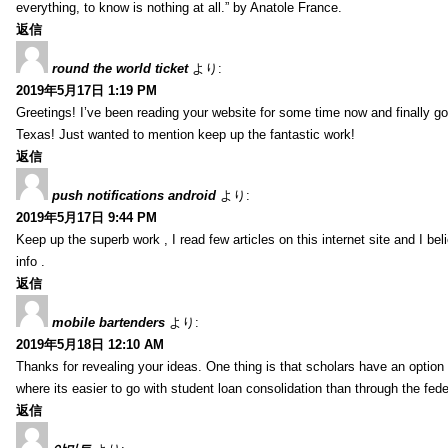
everything, to know is nothing at all.” by Anatole France.
返信
round the world ticket
より:
2019年5月17日 1:19 PM
Greetings! I’ve been reading your website for some time now and finally 
Texas! Just wanted to mention keep up the fantastic work!
返信
push notifications android
より:
2019年5月17日 9:44 PM
Keep up the superb work , I read few articles on this internet site and I beli
info .
返信
mobile bartenders
より:
2019年5月18日 12:10 AM
Thanks for revealing your ideas. One thing is that scholars have an optio
where its easier to go with student loan consolidation than through the fede
返信