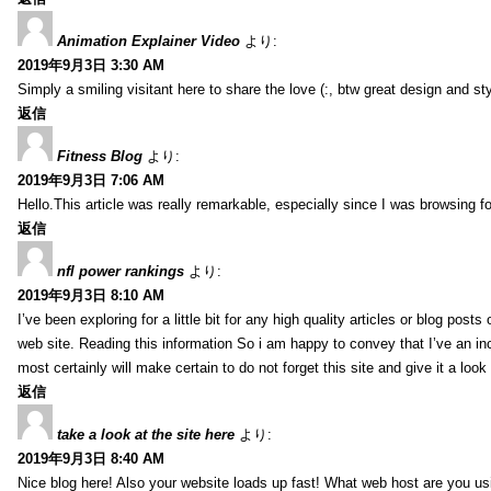
Animation Explainer Video
より:
2019年9月3日 3:30 AM
Simply a smiling visitant here to share the love (:, btw great design and sty
返信
Fitness Blog
より:
2019年9月3日 7:06 AM
Hello.This article was really remarkable, especially since I was browsing f
返信
nfl power rankings
より:
2019年9月3日 8:10 AM
I’ve been exploring for a little bit for any high quality articles or blog post
web site. Reading this information So i am happy to convey that I’ve an in
most certainly will make certain to do not forget this site and give it a look 
返信
take a look at the site here
より:
2019年9月3日 8:40 AM
Nice blog here! Also your website loads up fast! What web host are you usin