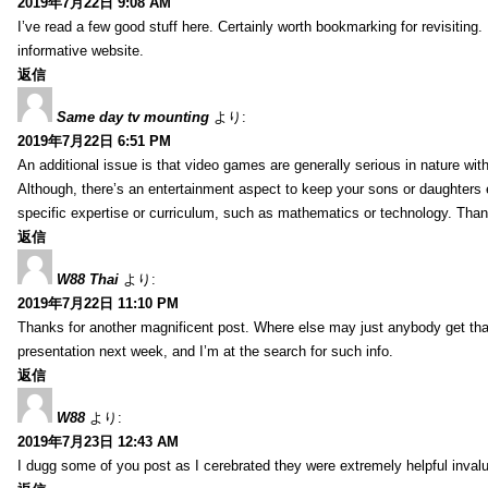
2019年7月22日 9:08 AM
I’ve read a few good stuff here. Certainly worth bookmarking for revisiting
informative website.
返信
Same day tv mounting
より:
2019年7月22日 6:51 PM
An additional issue is that video games are generally serious in nature with
Although, there’s an entertainment aspect to keep your sons or daughters
specific expertise or curriculum, such as mathematics or technology. Thank
返信
W88 Thai
より:
2019年7月22日 11:10 PM
Thanks for another magnificent post. Where else may just anybody get that 
presentation next week, and I’m at the search for such info.
返信
W88
より:
2019年7月23日 12:43 AM
I dugg some of you post as I cerebrated they were extremely helpful inval