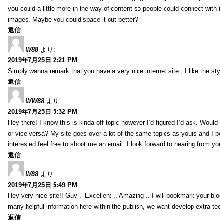
you could a little more in the way of content so people could connect with it
images. Maybe you could space it out better?
返信
W88
より:
2019年7月25日 2:21 PM
Simply wanna remark that you have a very nice internet site , I like the styl
返信
WW88
より:
2019年7月25日 5:32 PM
Hey there! I know this is kinda off topic however I’d figured I’d ask. Would
or vice-versa? My site goes over a lot of the same topics as yours and I b
interested feel free to shoot me an email. I look forward to hearing from y
返信
W88
より:
2019年7月25日 5:49 PM
Hey very nice site!! Guy .. Excellent .. Amazing .. I will bookmark your bl
many helpful information here within the publish, we want develop extra tec
返信