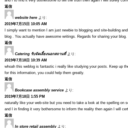
and I to find it very bothersome to tell the truth then again I will surely co
返信
website here
より:
2019年7月15日 10:05 AM
I simply want to mention I am just newbie to blogging and site-building an
blog . You actually have awesome writings. Regards for sharing your blog.
返信
Catering รับจัดเลี้ยงนอกสถานที่
より:
2019年7月18日 10:39 AM
whoah this weblog is fantastic i really like studying your posts. Keep up t
for this information, you could help them greatly.
返信
Bookcase assembly service
より:
2019年7月18日 1:55 PM
naturally like your web-site but you need to take a look at the spelling on 
and I in finding it very bothersome to inform the reality then again I will ce
返信
In store retail assembly
より: