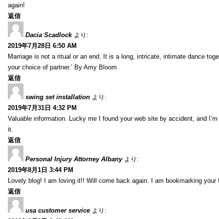
again!
返信
Dacia Scadlock
より:
2019年7月28日 6:50 AM
Marriage is not a ritual or an end. It is a long, intricate, intimate dance
your choice of partner.’ By Amy Bloom
返信
swing set installation
より:
2019年7月31日 4:32 PM
Valuable information. Lucky me I found your web site by accident, and I’m
it.
返信
Personal Injury Attorney Albany
より:
2019年8月1日 3:44 PM
Lovely blog! I am loving it!! Will come back again. I am bookmarking your 
返信
usa customer service
より: