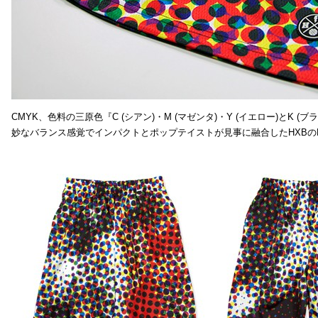
CMYK、色料の三原色『C (シアン)・M (マゼンタ)・Y (イエロー)と
妙なバランス感覚でインパクトとポップテイストが見事に融合したHXBの