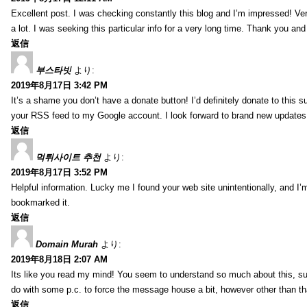
Excellent post. I was checking constantly this blog and I’m impressed! Very 
a lot. I was seeking this particular info for a very long time. Thank you an
返信
부스타빗
より:
2019年8月17日 3:42 PM
It’s a shame you don’t have a donate button! I’d definitely donate to this s
your RSS feed to my Google account. I look forward to brand new updates 
返信
먹튀사이트 추천
より:
2019年8月17日 3:52 PM
Helpful information. Lucky me I found your web site unintentionally, and I’
bookmarked it.
返信
Domain Murah
より:
2019年8月18日 2:07 AM
Its like you read my mind! You seem to understand so much about this, such
do with some p.c. to force the message house a bit, however other than that, 
返信