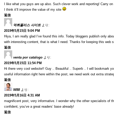
I like what you guys are up also. Such clever work and reporting! Carry on
I think it’ll improve the value of my site
返信
먹튀폴리스 사이트
より:
2019年5月15日 9:04 PM
Hiya, I am really glad I’ve found this info. Today bloggers publish only abou
with interesting content, that is what I need. Thanks for keeping this web sit
返信
venta por catalogo
より:
2019年5月15日 11:54 PM
Hi there very cool website!! Guy .. Beautiful .. Superb .. I will bookmark y
useful information right here within the post, we need work out extra strategie
返信
W88
より:
2019年5月16日 4:31 AM
magnificent post, very informative. I wonder why the other specialists of th
confident, you’ve a great readers’ base already!
返信