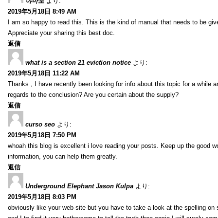
야마토
より:
2019年5月18日 8:49 AM
I am so happy to read this. This is the kind of manual that needs to be giv
Appreciate your sharing this best doc.
返信
what is a section 21 eviction notice
より:
2019年5月18日 11:22 AM
Thanks , I have recently been looking for info about this topic for a while a
regards to the conclusion? Are you certain about the supply?
返信
curso seo
より:
2019年5月18日 7:50 PM
whoah this blog is excellent i love reading your posts. Keep up the good 
information, you can help them greatly.
返信
Underground Elephant Jason Kulpa
より:
2019年5月18日 8:03 PM
obviously like your web-site but you have to take a look at the spelling on