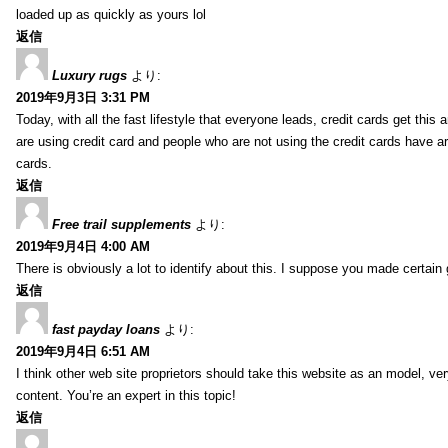
loaded up as quickly as yours lol
返信
Luxury rugs
より:
2019年9月3日 3:31 PM
Today, with all the fast lifestyle that everyone leads, credit cards get t
are using credit card and people who are not using the credit cards have ar
cards.
返信
Free trail supplements
より:
2019年9月4日 4:00 AM
There is obviously a lot to identify about this. I suppose you made certain 
返信
fast payday loans
より:
2019年9月4日 6:51 AM
I think other web site proprietors should take this website as an model, ver
content. You’re an expert in this topic!
返信