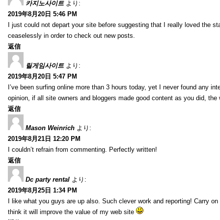
카지노사이트
より:
2019年8月20日 5:46 PM
I just could not depart your site before suggesting that I really loved the s
ceaselessly in order to check out new posts.
返信
릴게임사이트
より:
2019年8月20日 5:47 PM
I’ve been surfing online more than 3 hours today, yet I never found any inter
opinion, if all site owners and bloggers made good content as you did, the 
返信
Mason Weinrich
より:
2019年8月21日 12:20 PM
I couldn’t refrain from commenting. Perfectly written!
返信
Dc party rental
より:
2019年8月25日 1:34 PM
I like what you guys are up also. Such clever work and reporting! Carry on
think it will improve the value of my web site