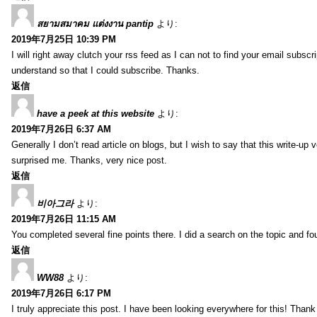
สยามสมาคม แต่งงาน pantip
より:
2019年7月25日 10:39 PM
I will right away clutch your rss feed as I can not to find your email subsc
understand so that I could subscribe. Thanks.
返信
have a peek at this website
より:
2019年7月26日 6:37 AM
Generally I don’t read article on blogs, but I wish to say that this write-up
surprised me. Thanks, very nice post.
返信
비아그라
より:
2019年7月26日 11:15 AM
You completed several fine points there. I did a search on the topic and fo
返信
WW88
より:
2019年7月26日 6:17 PM
I truly appreciate this post. I have been looking everywhere for this! Th