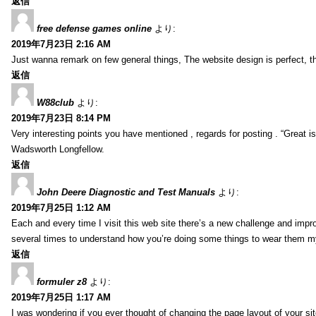
返信
free defense games online
より:
2019年7月23日 2:16 AM
Just wanna remark on few general things, The website design is perfect, the 
返信
W88club
より:
2019年7月23日 8:14 PM
Very interesting points you have mentioned , regards for posting . “Great is 
Wadsworth Longfellow.
返信
John Deere Diagnostic and Test Manuals
より:
2019年7月25日 1:12 AM
Each and every time I visit this web site there’s a new challenge and imp
several times to understand how you’re doing some things to wear them my
返信
formuler z8
より:
2019年7月25日 1:17 AM
I was wondering if you ever thought of changing the page layout of your sit