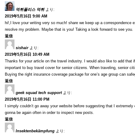
먹튀폴리스 먹튀
より:
2019年5月16日 9:00 AM
hi!,I love your writing very so much! share we keep up a correspondence e
resolve my problem. Maybe that is you! Taking a look forward to see you.
返信
sishair
より:
2019年5月16日 10:49 AM
Thanks for your article on the travel industry. I would also like to add that i
important to buy travel cover for senior citizens. When traveling, senior ci
Buying the right insurance coverage package for one’s age group can safe
返信
geek squad tech support
より:
2019年5月16日 11:00 PM
I simply couldn’t go away your website before suggesting that I extremely 
gonna be again often in order to inspect new posts.
返信
Insektenbekämpfung
より: