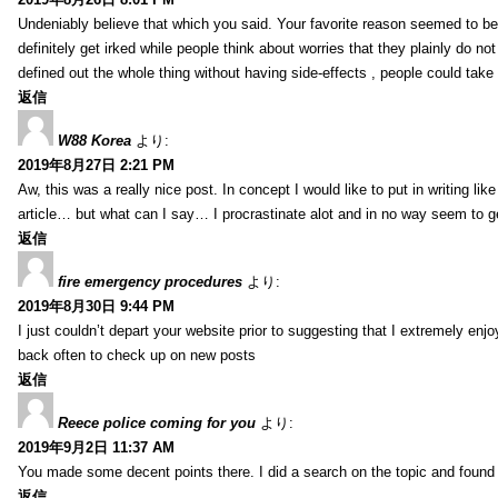
Undeniably believe that which you said. Your favorite reason seemed to be 
definitely get irked while people think about worries that they plainly do n
defined out the whole thing without having side-effects , people could take
返信
W88 Korea
より:
2019年8月27日 2:21 PM
Aw, this was a really nice post. In concept I would like to put in writing li
article… but what can I say… I procrastinate alot and in no way seem to g
返信
fire emergency procedures
より:
2019年8月30日 9:44 PM
I just couldn’t depart your website prior to suggesting that I extremely enj
back often to check up on new posts
返信
Reece police coming for you
より:
2019年9月2日 11:37 AM
You made some decent points there. I did a search on the topic and found m
返信