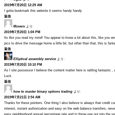
2019年7月20日 12:29 AM
I gotta bookmark this website it seems handy handy
返信
Movers
より:
2019年7月20日 1:04 PM
Its like you read my mind! You appear to know a lot about this, like you wr
pics to drive the message home a little bit, but other than that, this is fantas
返信
Elliptical assembly service
より:
2019年7月20日 10:10 PM
As I site possessor I believe the content matter here is rattling fantastic ,
Luck.
返信
how to master binary options trading
より:
2019年7月21日 2:54 AM
Thanks for these pointers. One thing I also believe is always that credit c
interest, instant authorization and easy on the web balance transfers, nev
easy neighborhood annual percentage rate and to throw one out into the ve