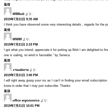
返信
W88kub
より:
2019年7月21日 9:35 AM
I think you have observed some very interesting details , regards for the p
返信
WW88
より:
2019年7月21日 2:19 PM
I got what you intend, appreciate it for putting up.Woh I am delighted to fi
one is sailing, no wind is favorable.” by Seneca.
返信
งานแต่งงาน
より:
2019年7月21日 3:40 PM
I will right away grasp your rss as I can’t in finding your email subscripti
know in order that I may just subscribe. Thanks.
返信
office ergonomics
より:
2019年7月21日 10:01 PM