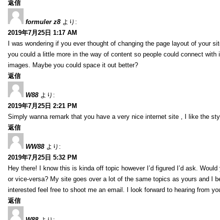
返信
formuler z8
より:
2019年7月25日 1:17 AM
I was wondering if you ever thought of changing the page layout of your sit
you could a little more in the way of content so people could connect with it
images. Maybe you could space it out better?
返信
W88
より:
2019年7月25日 2:21 PM
Simply wanna remark that you have a very nice internet site , I like the styl
返信
WW88
より:
2019年7月25日 5:32 PM
Hey there! I know this is kinda off topic however I’d figured I’d ask. Would
or vice-versa? My site goes over a lot of the same topics as yours and I b
interested feel free to shoot me an email. I look forward to hearing from y
返信
W88
より: