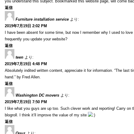
you understand this subject. Bookmarked this website page, will come back 
返信
Furniture installation service
より:
2019年7月19日 2:02 PM
I have been absent for some time, but now I remember why I used to love t
frequently you update your website?
返信
teen
より:
2019年7月19日 4:48 PM
Absolutely indited written content, appreciate it for information. “The las
hand.” by Fred Allen.
返信
Washington DC movers
より:
2019年7月19日 7:50 PM
I like what you guys are up too. Such clever work and reporting! Carry on
blogroll. I think it’ll improve the value of my site
返信
Oguz
より: