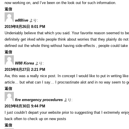
now working on, and I’ve been on the look out for such information.
返信
w88live
より:
2019年8月26日 8:01 PM
Undeniably believe that which you said. Your favorite reason seemed to be 
definitely get irked while people think about worries that they plainly do n
defined out the whole thing without having side-effects , people could take
返信
W88 Korea
より:
2019年8月27日 2:21 PM
Aw, this was a really nice post. In concept I would like to put in writing li
article… but what can I say… I procrastinate alot and in no way seem to g
返信
fire emergency procedures
より:
2019年8月30日 9:44 PM
I just couldn’t depart your website prior to suggesting that I extremely enj
back often to check up on new posts
返信