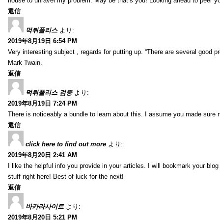
house to unravel my problem. May be that’s you! Looking ahead to peer y
返信
먹튀폴리스
より:
2019年8月19日 6:54 PM
Very interesting subject , regards for putting up. “There are several good p
Mark Twain.
返信
먹튀폴리스 검증
より:
2019年8月19日 7:24 PM
There is noticeably a bundle to learn about this. I assume you made sure n
返信
click here to find out more
より:
2019年8月20日 2:41 AM
I like the helpful info you provide in your articles. I will bookmark your bl
stuff right here! Best of luck for the next!
返信
바카라사이트
より:
2019年8月20日 5:21 PM