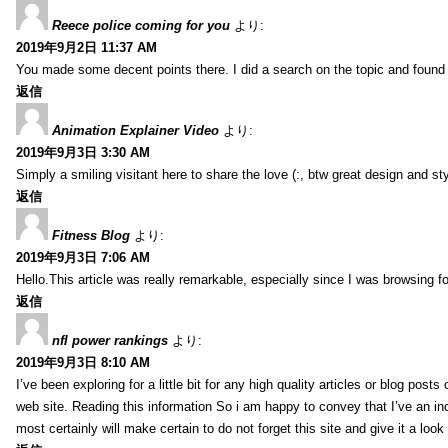
Reece police coming for you
より:
2019年9月2日 11:37 AM
You made some decent points there. I did a search on the topic and found m
返信
Animation Explainer Video
より:
2019年9月3日 3:30 AM
Simply a smiling visitant here to share the love (:, btw great design and sty
返信
Fitness Blog
より:
2019年9月3日 7:06 AM
Hello.This article was really remarkable, especially since I was browsing f
返信
nfl power rankings
より:
2019年9月3日 8:10 AM
I’ve been exploring for a little bit for any high quality articles or blog post
web site. Reading this information So i am happy to convey that I’ve an in
most certainly will make certain to do not forget this site and give it a look 