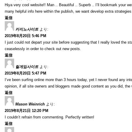
Hiya very cool website!! Man .. Beautiful .. Superb .. I’ll bookmark your w
many helpful info here within the publish, we want develop extra strategies on
返信
카지노사이트
より:
2019年8月20日 5:46 PM
I just could not depart your site before suggesting that I really loved the s
ceaselessly in order to check out new posts.
返信
릴게임사이트
より:
2019年8月20日 5:47 PM
I’ve been surfing online more than 3 hours today, yet I never found any inter
opinion, if all site owners and bloggers made good content as you did, the 
返信
Mason Weinrich
より:
2019年8月21日 12:20 PM
I couldn’t refrain from commenting. Perfectly written!
返信