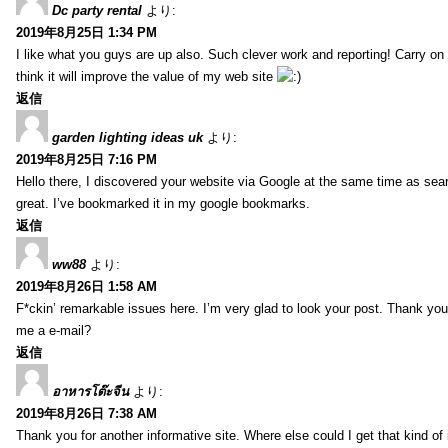
Dc party rental
より:
2019年8月25日 1:34 PM
I like what you guys are up also. Such clever work and reporting! Carry on
think it will improve the value of my web site
返信
garden lighting ideas uk
より:
2019年8月25日 7:16 PM
Hello there, I discovered your website via Google at the same time as sea
great. I’ve bookmarked it in my google bookmarks.
返信
ww88
より:
2019年8月26日 1:58 AM
F*ckin’ remarkable issues here. I’m very glad to look your post. Thank yo
me a e-mail?
返信
อาหารโต๊ะจีน
より:
2019年8月26日 7:38 AM
Thank you for another informative site. Where else could I get that kind of i