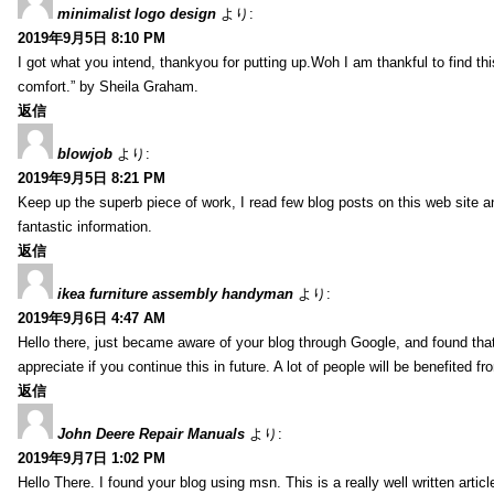
minimalist logo design
より:
2019年9月5日 8:10 PM
I got what you intend, thankyou for putting up.Woh I am thankful to find th
comfort.” by Sheila Graham.
返信
blowjob
より:
2019年9月5日 8:21 PM
Keep up the superb piece of work, I read few blog posts on this web site an
fantastic information.
返信
ikea furniture assembly handyman
より:
2019年9月6日 4:47 AM
Hello there, just became aware of your blog through Google, and found that i
appreciate if you continue this in future. A lot of people will be benefited f
返信
John Deere Repair Manuals
より:
2019年9月7日 1:02 PM
Hello There. I found your blog using msn. This is a really well written artic