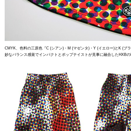
CMYK、色料の三原色『C (シアン)・M (マゼンタ)・Y (イエロー)と
妙なバランス感覚でインパクトとポップテイストが見事に融合したHXBの