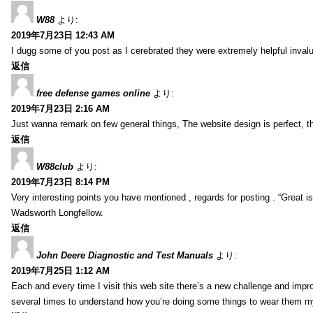
W88
より:
2019年7月23日 12:43 AM
I dugg some of you post as I cerebrated they were extremely helpful inval
返信
free defense games online
より:
2019年7月23日 2:16 AM
Just wanna remark on few general things, The website design is perfect, the 
返信
W88club
より:
2019年7月23日 8:14 PM
Very interesting points you have mentioned , regards for posting . “Great is 
Wadsworth Longfellow.
返信
John Deere Diagnostic and Test Manuals
より:
2019年7月25日 1:12 AM
Each and every time I visit this web site there’s a new challenge and imp
several times to understand how you’re doing some things to wear them my