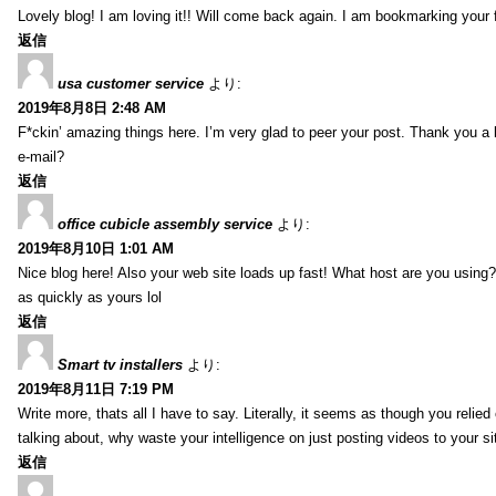
Lovely blog! I am loving it!! Will come back again. I am bookmarking your 
返信
usa customer service
より:
2019年8月8日 2:48 AM
F*ckin’ amazing things here. I’m very glad to peer your post. Thank you a 
e-mail?
返信
office cubicle assembly service
より:
2019年8月10日 1:01 AM
Nice blog here! Also your web site loads up fast! What host are you using? 
as quickly as yours lol
返信
Smart tv installers
より:
2019年8月11日 7:19 PM
Write more, thats all I have to say. Literally, it seems as though you relie
talking about, why waste your intelligence on just posting videos to your 
返信