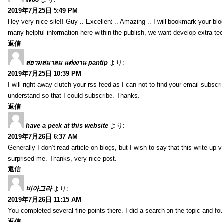
2019年7月25日 5:49 PM
Hey very nice site!! Guy .. Excellent .. Amazing .. I will bookmark your bl
many helpful information here within the publish, we want develop extra tec
返信
สยามสมาคม แต่งงาน pantip
より:
2019年7月25日 10:39 PM
I will right away clutch your rss feed as I can not to find your email subsc
understand so that I could subscribe. Thanks.
返信
have a peek at this website
より:
2019年7月26日 6:37 AM
Generally I don’t read article on blogs, but I wish to say that this write-up
surprised me. Thanks, very nice post.
返信
비아그라
より:
2019年7月26日 11:15 AM
You completed several fine points there. I did a search on the topic and fo
返信