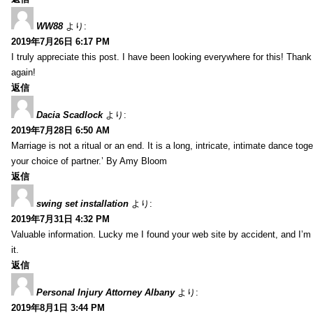
WW88
より:
2019年7月26日 6:17 PM
I truly appreciate this post. I have been looking everywhere for this! Th
again!
返信
Dacia Scadlock
より:
2019年7月28日 6:50 AM
Marriage is not a ritual or an end. It is a long, intricate, intimate dance
your choice of partner.’ By Amy Bloom
返信
swing set installation
より:
2019年7月31日 4:32 PM
Valuable information. Lucky me I found your web site by accident, and I’m
it.
返信
Personal Injury Attorney Albany
より:
2019年8月1日 3:44 PM