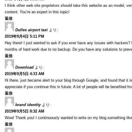
I think other web site proprietors should take this website as an model, ver
content. You’re an expert in this topic!
返信
Dulles airport taxi
より:
2019年9月4日 5:11 PM
Hey there! I just wanted to ask if you ever have any issues with hackers?
months of hard work due to no backup. Do you have any solutions to prev
返信
Download
より:
2019年9月5日 4:33 AM
Hi there, just became alert to your blog through Google, and found that it is
appreciate if you continue this in future. A lot of people will be benefited f
返信
brand identity
より:
2019年9月5日 8:32 AM
Wow! Thank you! I continuously wanted to write on my blog something like 
返信