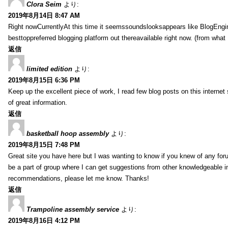
Clora Seim
より:
2019年8月14日 8:47 AM
Right nowCurrentlyAt this time it seemssoundslooksappears like BlogEn
besttoppreferred blogging platform out thereavailable right now. (from what 
返信
limited edition
より:
2019年8月15日 6:36 PM
Keep up the excellent piece of work, I read few blog posts on this internet 
of great information.
返信
basketball hoop assembly
より:
2019年8月15日 7:48 PM
Great site you have here but I was wanting to know if you knew of any foru
be a part of group where I can get suggestions from other knowledgeable in
recommendations, please let me know. Thanks!
返信
Trampoline assembly service
より:
2019年8月16日 4:12 PM