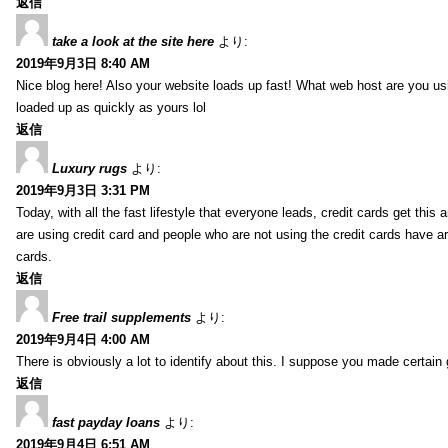
返信
take a look at the site here
より:
2019年9月3日 8:40 AM
Nice blog here! Also your website loads up fast! What web host are you usin
loaded up as quickly as yours lol
返信
Luxury rugs
より:
2019年9月3日 3:31 PM
Today, with all the fast lifestyle that everyone leads, credit cards get t
are using credit card and people who are not using the credit cards have ar
cards.
返信
Free trail supplements
より:
2019年9月4日 4:00 AM
There is obviously a lot to identify about this. I suppose you made certain 
返信
fast payday loans
より:
2019年9月4日 6:51 AM