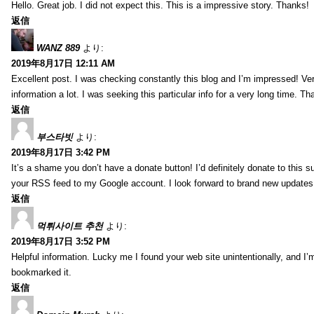
Hello. Great job. I did not expect this. This is a impressive story. Thanks!
返信
WANZ 889
より:
2019年8月17日 12:11 AM
Excellent post. I was checking constantly this blog and I’m impressed! Very 
information a lot. I was seeking this particular info for a very long time. 
返信
부스타빗
より:
2019年8月17日 3:42 PM
It’s a shame you don’t have a donate button! I’d definitely donate to this s
your RSS feed to my Google account. I look forward to brand new updates 
返信
먹튀사이트 추천
より:
2019年8月17日 3:52 PM
Helpful information. Lucky me I found your web site unintentionally, and I’
bookmarked it.
返信