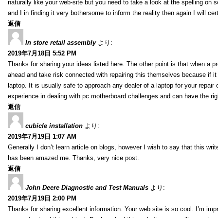
naturally like your web-site but you need to take a look at the spelling on 
and I in finding it very bothersome to inform the reality then again I will ce
返信
In store retail assembly
より:
2019年7月18日 5:52 PM
Thanks for sharing your ideas listed here. The other point is that when a
ahead and take risk connected with repairing this themselves because if it
laptop. It is usually safe to approach any dealer of a laptop for your repa
experience in dealing with pc motherboard challenges and can have the rig
返信
cubicle installation
より:
2019年7月19日 1:07 AM
Generally I don’t learn article on blogs, however I wish to say that this wr
has been amazed me. Thanks, very nice post.
返信
John Deere Diagnostic and Test Manuals
より:
2019年7月19日 2:00 PM
Thanks for sharing excellent information. Your web site is so cool. I’m impr