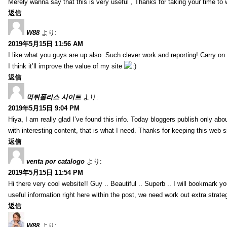
Merely wanna say that this is very useful , Thanks for taking your time to w
返信
W88
より:
2019年5月15日 11:56 AM
I like what you guys are up also. Such clever work and reporting! Carry on
I think it’ll improve the value of my site
返信
먹튀폴리스 사이트
より:
2019年5月15日 9:04 PM
Hiya, I am really glad I’ve found this info. Today bloggers publish only abou
with interesting content, that is what I need. Thanks for keeping this web sit
返信
venta por catalogo
より:
2019年5月15日 11:54 PM
Hi there very cool website!! Guy .. Beautiful .. Superb .. I will bookmark y
useful information right here within the post, we need work out extra strategie
返信
W88
より: