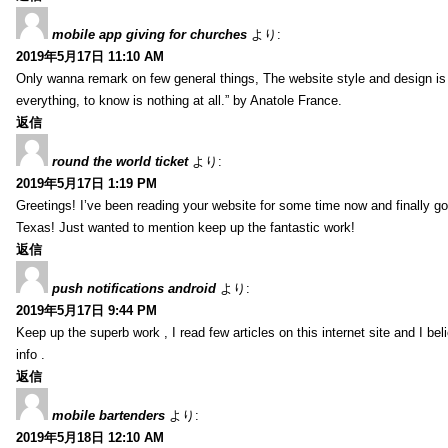
mobile app giving for churches
より:
2019年5月17日 11:10 AM
Only wanna remark on few general things, The website style and design is pe
everything, to know is nothing at all.” by Anatole France.
返信
round the world ticket
より:
2019年5月17日 1:19 PM
Greetings! I’ve been reading your website for some time now and finally 
Texas! Just wanted to mention keep up the fantastic work!
返信
push notifications android
より:
2019年5月17日 9:44 PM
Keep up the superb work , I read few articles on this internet site and I beli
info .
返信
mobile bartenders
より:
2019年5月18日 12:10 AM