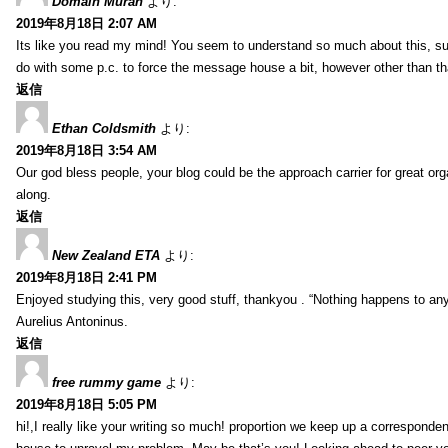
Domain Murah
より:
2019年8月18日 2:07 AM
Its like you read my mind! You seem to understand so much about this, such
do with some p.c. to force the message house a bit, however other than that, 
返信
Ethan Coldsmith
より:
2019年8月18日 3:54 AM
Our god bless people, your blog could be the approach carrier for great org
along.
返信
New Zealand ETA
より:
2019年8月18日 2:41 PM
Enjoyed studying this, very good stuff, thankyou . “Nothing happens to any
Aurelius Antoninus.
返信
free rummy game
より:
2019年8月18日 5:05 PM
hi!,I really like your writing so much! proportion we keep up a corresponde