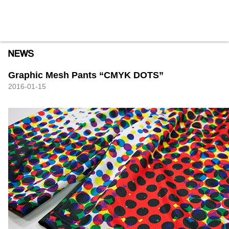
HXB
Home
Hugest
About
Academy
Contact
Store
Graphic Mesh Pants “CMYK DOTS”
2016-01-15