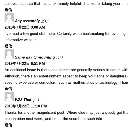
Just wanna state that this is extremely helpful, Thanks for taking your time 
返信
Any assembly
より:
2019年7月22日 9:08 AM
I’ve read a few good stuff here. Certainly worth bookmarking for revisiting
informative website.
返信
Same day tv mounting
より:
2019年7月22日 6:51 PM
An additional issue is that video games are generally serious in nature with
Although, there’s an entertainment aspect to keep your sons or daughters
specific expertise or curriculum, such as mathematics or technology. Thank
返信
W88 Thai
より:
2019年7月22日 11:10 PM
Thanks for another magnificent post. Where else may just anybody get that 
presentation next week, and I’m at the search for such info.
返信