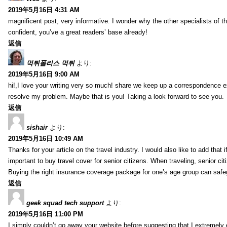
2019年5月16日 4:31 AM
magnificent post, very informative. I wonder why the other specialists of th
confident, you’ve a great readers’ base already!
返信
먹튀폴리스 먹튀
より:
2019年5月16日 9:00 AM
hi!,I love your writing very so much! share we keep up a correspondence e
resolve my problem. Maybe that is you! Taking a look forward to see you.
返信
sishair
より:
2019年5月16日 10:49 AM
Thanks for your article on the travel industry. I would also like to add that i
important to buy travel cover for senior citizens. When traveling, senior ci
Buying the right insurance coverage package for one’s age group can safe
返信
geek squad tech support
より:
2019年5月16日 11:00 PM
I simply couldn’t go away your website before suggesting that I extremely 