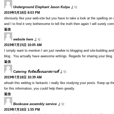
Underground Elephant Jason Kulpa
より:
2019年5月18日 8:03 PM
obviously like your web-site but you have to take a look at the spelling on
and I to find it very bothersome to tell the truth then again I will surely co
返信
website here
より:
2019年7月15日 10:05 AM
I simply want to mention I am just newbie to blogging and site-building an
blog . You actually have awesome writings. Regards for sharing your blog.
返信
Catering รับจัดเลี้ยงนอกสถานที่
より:
2019年7月18日 10:39 AM
whoah this weblog is fantastic i really like studying your posts. Keep up t
for this information, you could help them greatly.
返信
Bookcase assembly service
より:
2019年7月18日 1:55 PM