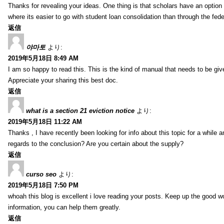
Thanks for revealing your ideas. One thing is that scholars have an optio
where its easier to go with student loan consolidation than through the fede
返信
야마토
より:
2019年5月18日 8:49 AM
I am so happy to read this. This is the kind of manual that needs to be giv
Appreciate your sharing this best doc.
返信
what is a section 21 eviction notice
より:
2019年5月18日 11:22 AM
Thanks , I have recently been looking for info about this topic for a while a
regards to the conclusion? Are you certain about the supply?
返信
curso seo
より:
2019年5月18日 7:50 PM
whoah this blog is excellent i love reading your posts. Keep up the good 
information, you can help them greatly.
返信