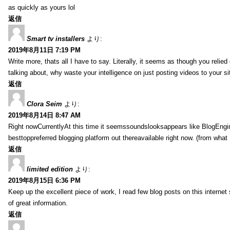
as quickly as yours lol
返信
Smart tv installers
より:
2019年8月11日 7:19 PM
Write more, thats all I have to say. Literally, it seems as though you relie
talking about, why waste your intelligence on just posting videos to your 
返信
Clora Seim
より:
2019年8月14日 8:47 AM
Right nowCurrentlyAt this time it seemssoundslooksappears like BlogEn
besttoppreferred blogging platform out thereavailable right now. (from what 
返信
limited edition
より:
2019年8月15日 6:36 PM
Keep up the excellent piece of work, I read few blog posts on this internet 
of great information.
返信