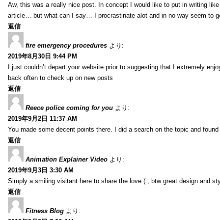
Aw, this was a really nice post. In concept I would like to put in writing li
article… but what can I say… I procrastinate alot and in no way seem to g
返信
fire emergency procedures
より:
2019年8月30日 9:44 PM
I just couldn’t depart your website prior to suggesting that I extremely enj
back often to check up on new posts
返信
Reece police coming for you
より:
2019年9月2日 11:37 AM
You made some decent points there. I did a search on the topic and found m
返信
Animation Explainer Video
より:
2019年9月3日 3:30 AM
Simply a smiling visitant here to share the love (:, btw great design and sty
返信
Fitness Blog
より: