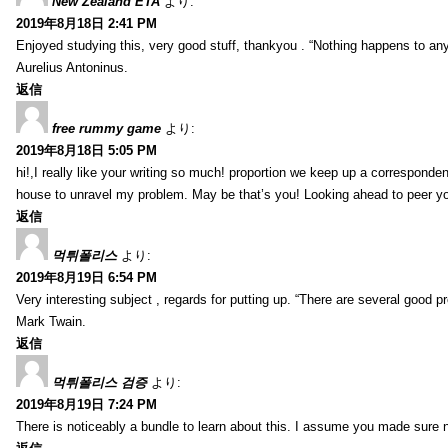
New Zealand ETA
より:
2019年8月18日 2:41 PM
Enjoyed studying this, very good stuff, thankyou . “Nothing happens to any
Aurelius Antoninus.
返信
free rummy game
より:
2019年8月18日 5:05 PM
hi!,I really like your writing so much! proportion we keep up a corresponde
house to unravel my problem. May be that’s you! Looking ahead to peer y
返信
먹튀폴리스
より:
2019年8月19日 6:54 PM
Very interesting subject , regards for putting up. “There are several good p
Mark Twain.
返信
먹튀폴리스 검증
より:
2019年8月19日 7:24 PM
There is noticeably a bundle to learn about this. I assume you made sure n