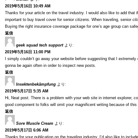
2019年5月16日 10:49 AM
Thanks for your article on the travel industry. I would also like to add that i
important to buy travel cover for senior citizens. When traveling, senior ci
Buying the right insurance coverage package for one’s age group can safe
返信
geek squad tech support
より:
2019年5月16日 11:00 PM
I simply couldn’t go away your website before suggesting that I extremely 
gonna be again often in order to inspect new posts.
返信
Insektenbekämpfung
より:
2019年5月17日 5:35 AM
Hi, Neat post. There is a problem with your web site in internet explorer, 
good component to folks will omit your magnificent writing because of this
返信
Sore Muscle Cream
より:
2019年5月17日 6:06 AM
Thanks for your publication on the traveling industry. I’d also like to include