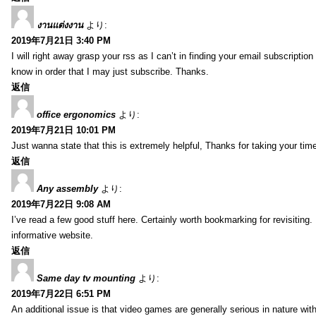
งานแต่งงาน
より:
2019年7月21日 3:40 PM
I will right away grasp your rss as I can’t in finding your email subscripti
know in order that I may just subscribe. Thanks.
返信
office ergonomics
より:
2019年7月21日 10:01 PM
Just wanna state that this is extremely helpful, Thanks for taking your time 
返信
Any assembly
より:
2019年7月22日 9:08 AM
I’ve read a few good stuff here. Certainly worth bookmarking for revisiting
informative website.
返信
Same day tv mounting
より:
2019年7月22日 6:51 PM
An additional issue is that video games are generally serious in nature with