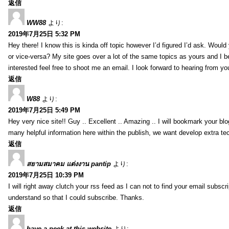
返信
WW88
より:
2019年7月25日 5:32 PM
Hey there! I know this is kinda off topic however I’d figured I’d ask. Would
or vice-versa? My site goes over a lot of the same topics as yours and I b
interested feel free to shoot me an email. I look forward to hearing from y
返信
W88
より:
2019年7月25日 5:49 PM
Hey very nice site!! Guy .. Excellent .. Amazing .. I will bookmark your bl
many helpful information here within the publish, we want develop extra tec
返信
สยามสมาคม แต่งงาน pantip
より:
2019年7月25日 10:39 PM
I will right away clutch your rss feed as I can not to find your email subsc
understand so that I could subscribe. Thanks.
返信
have a peek at this website
より: