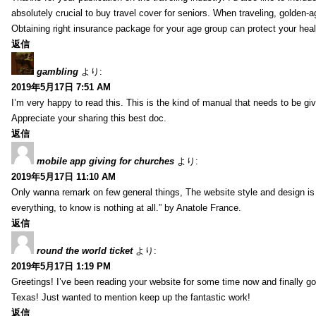
absolutely crucial to buy travel cover for seniors. When traveling, golden-
Obtaining right insurance package for your age group can protect your hea
返信
gambling
より:
2019年5月17日 7:51 AM
I’m very happy to read this. This is the kind of manual that needs to be giv
Appreciate your sharing this best doc.
返信
mobile app giving for churches
より:
2019年5月17日 11:10 AM
Only wanna remark on few general things, The website style and design is pe
everything, to know is nothing at all.” by Anatole France.
返信
round the world ticket
より:
2019年5月17日 1:19 PM
Greetings! I’ve been reading your website for some time now and finally 
Texas! Just wanted to mention keep up the fantastic work!
返信