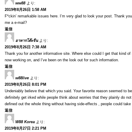
ww88
より:
2019年8月26日 1:58 AM
F*ckin’ remarkable issues here. I’m very glad to look your post. Thank yo
me a e-mail?
返信
อาหารโต๊ะจีน
より:
2019年8月26日 7:38 AM
Thank you for another informative site. Where else could I get that kind of i
now working on, and I’ve been on the look out for such information.
返信
w88live
より:
2019年8月26日 8:01 PM
Undeniably believe that which you said. Your favorite reason seemed to be 
definitely get irked while people think about worries that they plainly do n
defined out the whole thing without having side-effects , people could take
返信
W88 Korea
より:
2019年8月27日 2:21 PM