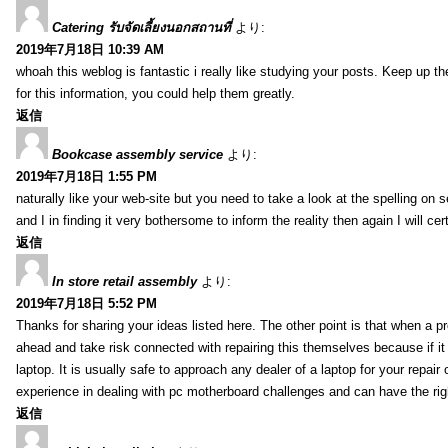
Catering รับจัดเลี้ยงนอกสถานที่
より:
2019年7月18日 10:39 AM
whoah this weblog is fantastic i really like studying your posts. Keep up t
for this information, you could help them greatly.
返信
Bookcase assembly service
より:
2019年7月18日 1:55 PM
naturally like your web-site but you need to take a look at the spelling on 
and I in finding it very bothersome to inform the reality then again I will ce
返信
In store retail assembly
より:
2019年7月18日 5:52 PM
Thanks for sharing your ideas listed here. The other point is that when a
ahead and take risk connected with repairing this themselves because if it
laptop. It is usually safe to approach any dealer of a laptop for your repa
experience in dealing with pc motherboard challenges and can have the rig
返信