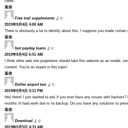
cards.
返信
Free trail supplements
より:
2019年9月4日 4:00 AM
There is obviously a lot to identify about this. I suppose you made certain 
返信
fast payday loans
より:
2019年9月4日 6:51 AM
I think other web site proprietors should take this website as an model, ver
content. You’re an expert in this topic!
返信
Dulles airport taxi
より:
2019年9月4日 5:11 PM
Hey there! I just wanted to ask if you ever have any issues with hackers?
months of hard work due to no backup. Do you have any solutions to prev
返信
Download
より:
2019年9月5日 4:33 AM