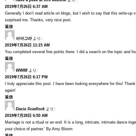
2019年7月26日 6:37 AM
Generally I don’t read article on blogs, but I wish to say that this write-up
surprised me. Thanks, very nice post.
返信
비아그라
より:
2019年7月26日 11:15 AM
You completed several fine points there. I did a search on the topic and fo
返信
WW88
より:
2019年7月26日 6:17 PM
I truly appreciate this post. I have been looking everywhere for this! Th
again!
返信
Dacia Scadlock
より:
2019年7月28日 6:50 AM
Marriage is not a ritual or an end. It is a long, intricate, intimate dance
your choice of partner.’ By Amy Bloom
返信