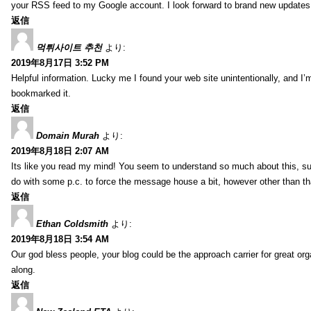
your RSS feed to my Google account. I look forward to brand new updates 
返信
먹튀사이트 추천
より:
2019年8月17日 3:52 PM
Helpful information. Lucky me I found your web site unintentionally, and I’
bookmarked it.
返信
Domain Murah
より:
2019年8月18日 2:07 AM
Its like you read my mind! You seem to understand so much about this, such
do with some p.c. to force the message house a bit, however other than that, 
返信
Ethan Coldsmith
より:
2019年8月18日 3:54 AM
Our god bless people, your blog could be the approach carrier for great org
along.
返信