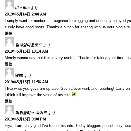
like this
より:
2019年5月14日 2:44 AM
I simply want to mention I’m beginner to blogging and seriously enjoyed yo
surely have good posts. Thanks a bunch for sharing with us your blog site.
返信
릴게임다운로드
より:
2019年5月15日 10:14 AM
Merely wanna say that this is very useful , Thanks for taking your time to w
返信
W88
より:
2019年5月15日 11:56 AM
I like what you guys are up also. Such clever work and reporting! Carry on
I think it’ll improve the value of my site
返信
먹튀폴리스 사이트
より:
2019年5月15日 9:04 PM
Hiya, I am really glad I’ve found this info. Today bloggers publish only abou