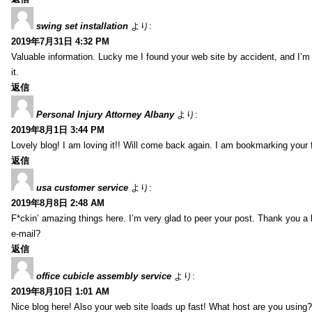
swing set installation
より:
2019年7月31日 4:32 PM
Valuable information. Lucky me I found your web site by accident, and I’m
it.
返信
Personal Injury Attorney Albany
より:
2019年8月1日 3:44 PM
Lovely blog! I am loving it!! Will come back again. I am bookmarking your 
返信
usa customer service
より:
2019年8月8日 2:48 AM
F*ckin’ amazing things here. I’m very glad to peer your post. Thank you a 
e-mail?
返信
office cubicle assembly service
より:
2019年8月10日 1:01 AM
Nice blog here! Also your web site loads up fast! What host are you using? 