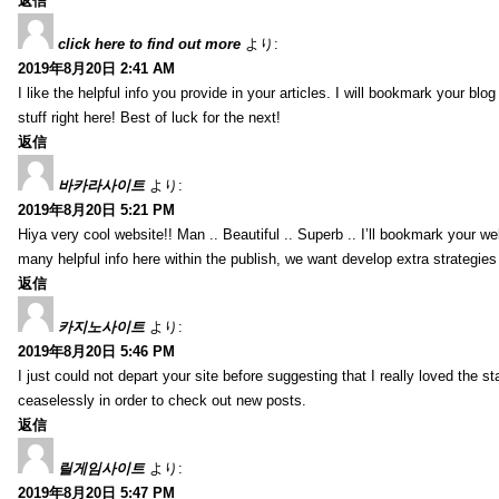
返信
click here to find out more
より:
2019年8月20日 2:41 AM
I like the helpful info you provide in your articles. I will bookmark your bl
stuff right here! Best of luck for the next!
返信
바카라사이트
より:
2019年8月20日 5:21 PM
Hiya very cool website!! Man .. Beautiful .. Superb .. I’ll bookmark your w
many helpful info here within the publish, we want develop extra strategies on
返信
카지노사이트
より:
2019年8月20日 5:46 PM
I just could not depart your site before suggesting that I really loved the s
ceaselessly in order to check out new posts.
返信
릴게임사이트
より:
2019年8月20日 5:47 PM