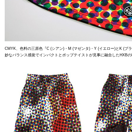
CMYK、色料の三原色『C (シアン)・M (マゼンタ)・Y (イエロー)と
妙なバランス感覚でインパクトとポップテイストが見事に融合したHXBの