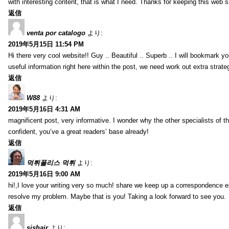
with interesting content, that is what I need. Thanks for keeping this web sit
返信
venta por catalogo
より:
2019年5月15日 11:54 PM
Hi there very cool website!! Guy .. Beautiful .. Superb .. I will bookmark y
useful information right here within the post, we need work out extra strategie
返信
W88
より:
2019年5月16日 4:31 AM
magnificent post, very informative. I wonder why the other specialists of th
confident, you’ve a great readers’ base already!
返信
먹튀폴리스 먹튀
より:
2019年5月16日 9:00 AM
hi!,I love your writing very so much! share we keep up a correspondence e
resolve my problem. Maybe that is you! Taking a look forward to see you.
返信
sishair
より: