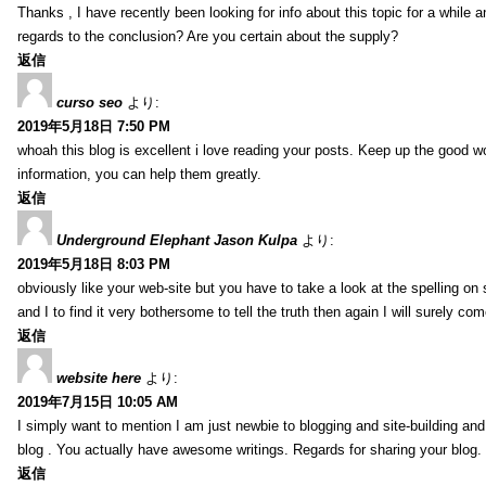
Thanks , I have recently been looking for info about this topic for a while a
regards to the conclusion? Are you certain about the supply?
返信
curso seo
より:
2019年5月18日 7:50 PM
whoah this blog is excellent i love reading your posts. Keep up the good 
information, you can help them greatly.
返信
Underground Elephant Jason Kulpa
より:
2019年5月18日 8:03 PM
obviously like your web-site but you have to take a look at the spelling on
and I to find it very bothersome to tell the truth then again I will surely co
返信
website here
より:
2019年7月15日 10:05 AM
I simply want to mention I am just newbie to blogging and site-building an
blog . You actually have awesome writings. Regards for sharing your blog.
返信