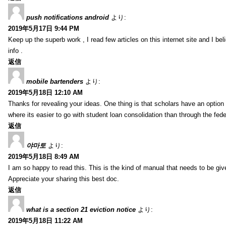
push notifications android
より:
2019年5月17日 9:44 PM
Keep up the superb work , I read few articles on this internet site and I beli
info .
返信
mobile bartenders
より:
2019年5月18日 12:10 AM
Thanks for revealing your ideas. One thing is that scholars have an optio
where its easier to go with student loan consolidation than through the fede
返信
야마토
より:
2019年5月18日 8:49 AM
I am so happy to read this. This is the kind of manual that needs to be giv
Appreciate your sharing this best doc.
返信
what is a section 21 eviction notice
より:
2019年5月18日 11:22 AM