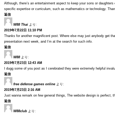
Although, there’s an entertainment aspect to keep your sons or daughters
specific expertise or curriculum, such as mathematics or technology. Thank
返信
W88 Thai
より:
2019年7月22日 11:10 PM
Thanks for another magnificent post. Where else may just anybody get that 
presentation next week, and I’m at the search for such info.
返信
W88
より:
2019年7月23日 12:43 AM
I dugg some of you post as I cerebrated they were extremely helpful inval
返信
free defense games online
より:
2019年7月23日 2:16 AM
Just wanna remark on few general things, The website design is perfect, the 
返信
W88club
より: