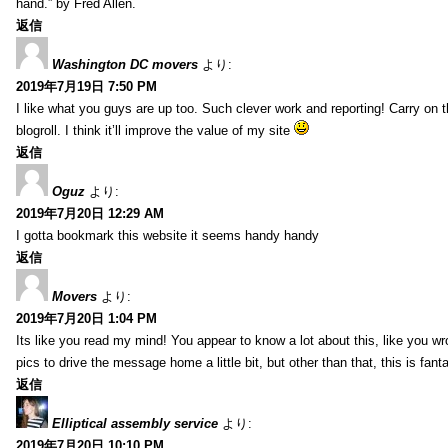
hand.” by Fred Allen.
返信
Washington DC movers
より:
2019年7月19日 7:50 PM
I like what you guys are up too. Such clever work and reporting! Carry on
blogroll. I think it’ll improve the value of my site
返信
Oguz
より:
2019年7月20日 12:29 AM
I gotta bookmark this website it seems handy handy
返信
Movers
より:
2019年7月20日 1:04 PM
Its like you read my mind! You appear to know a lot about this, like you wr
pics to drive the message home a little bit, but other than that, this is fantas
返信
Elliptical assembly service
より:
2019年7月20日 10:10 PM