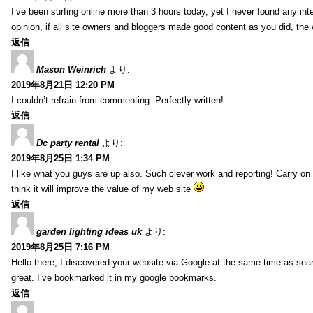
I’ve been surfing online more than 3 hours today, yet I never found any inter
opinion, if all site owners and bloggers made good content as you did, the 
返信
Mason Weinrich
より:
2019年8月21日 12:20 PM
I couldn’t refrain from commenting. Perfectly written!
返信
Dc party rental
より:
2019年8月25日 1:34 PM
I like what you guys are up also. Such clever work and reporting! Carry on
think it will improve the value of my web site
返信
garden lighting ideas uk
より:
2019年8月25日 7:16 PM
Hello there, I discovered your website via Google at the same time as sea
great. I’ve bookmarked it in my google bookmarks.
返信