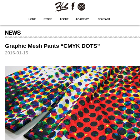
HXB
Home
Hugest
About
Academy
Contact
Store
Graphic Mesh Pants “CMYK DOTS”
2016-01-15