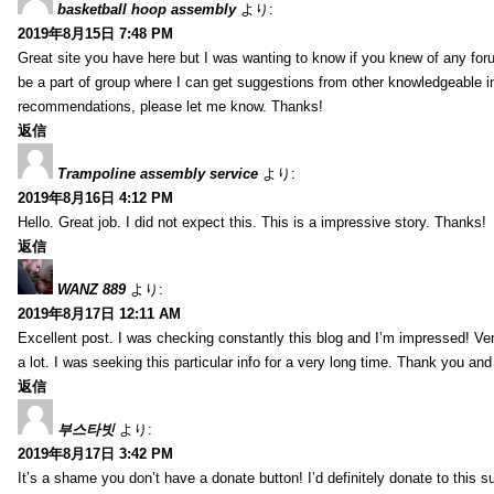
basketball hoop assembly
より:
2019年8月15日 7:48 PM
Great site you have here but I was wanting to know if you knew of any foru
be a part of group where I can get suggestions from other knowledgeable in
recommendations, please let me know. Thanks!
返信
Trampoline assembly service
より:
2019年8月16日 4:12 PM
Hello. Great job. I did not expect this. This is a impressive story. Thanks!
返信
WANZ 889
より:
2019年8月17日 12:11 AM
Excellent post. I was checking constantly this blog and I’m impressed! Very 
a lot. I was seeking this particular info for a very long time. Thank you an
返信
부스타빗
より:
2019年8月17日 3:42 PM
It’s a shame you don’t have a donate button! I’d definitely donate to this s