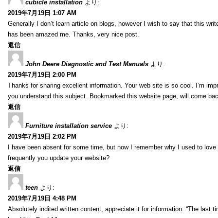
cubicle installation
より:
2019年7月19日 1:07 AM
Generally I don’t learn article on blogs, however I wish to say that this wr
has been amazed me. Thanks, very nice post.
返信
John Deere Diagnostic and Test Manuals
より:
2019年7月19日 2:00 PM
Thanks for sharing excellent information. Your web site is so cool. I’m impr
you understand this subject. Bookmarked this website page, will come back 
返信
Furniture installation service
より:
2019年7月19日 2:02 PM
I have been absent for some time, but now I remember why I used to love t
frequently you update your website?
返信
teen
より:
2019年7月19日 4:48 PM
Absolutely indited written content, appreciate it for information. “The las