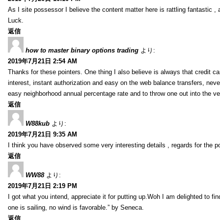
As I site possessor I believe the content matter here is rattling fantastic ,
Luck.
返信
how to master binary options trading
より:
2019年7月21日 2:54 AM
Thanks for these pointers. One thing I also believe is always that credit c
interest, instant authorization and easy on the web balance transfers, nev
easy neighborhood annual percentage rate and to throw one out into the ve
返信
W88kub
より:
2019年7月21日 9:35 AM
I think you have observed some very interesting details , regards for the p
返信
WW88
より:
2019年7月21日 2:19 PM
I got what you intend, appreciate it for putting up.Woh I am delighted to fi
one is sailing, no wind is favorable.” by Seneca.
返信