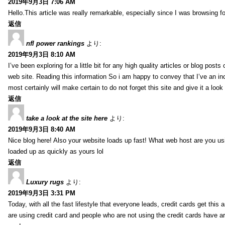
2019年9月3日 7:06 AM
Hello.This article was really remarkable, especially since I was browsing f
返信
nfl power rankings
より:
2019年9月3日 8:10 AM
I’ve been exploring for a little bit for any high quality articles or blog post
web site. Reading this information So i am happy to convey that I’ve an in
most certainly will make certain to do not forget this site and give it a look 
返信
take a look at the site here
より:
2019年9月3日 8:40 AM
Nice blog here! Also your website loads up fast! What web host are you usin
loaded up as quickly as yours lol
返信
Luxury rugs
より:
2019年9月3日 3:31 PM
Today, with all the fast lifestyle that everyone leads, credit cards get t
are using credit card and people who are not using the credit cards have ar