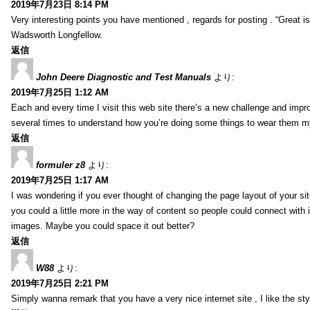
2019年7月23日 8:14 PM
Very interesting points you have mentioned , regards for posting . “Great is 
Wadsworth Longfellow.
返信
John Deere Diagnostic and Test Manuals
より:
2019年7月25日 1:12 AM
Each and every time I visit this web site there’s a new challenge and imp
several times to understand how you’re doing some things to wear them my
返信
formuler z8
より:
2019年7月25日 1:17 AM
I was wondering if you ever thought of changing the page layout of your sit
you could a little more in the way of content so people could connect with it
images. Maybe you could space it out better?
返信
W88
より:
2019年7月25日 2:21 PM
Simply wanna remark that you have a very nice internet site , I like the styl