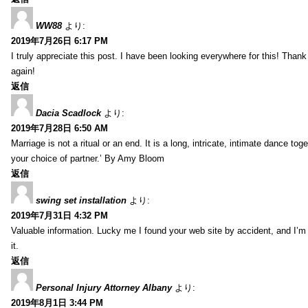
WW88
より:
2019年7月26日 6:17 PM
I truly appreciate this post. I have been looking everywhere for this! Th
again!
返信
Dacia Scadlock
より:
2019年7月28日 6:50 AM
Marriage is not a ritual or an end. It is a long, intricate, intimate dance
your choice of partner.’ By Amy Bloom
返信
swing set installation
より:
2019年7月31日 4:32 PM
Valuable information. Lucky me I found your web site by accident, and I’m
it.
返信
Personal Injury Attorney Albany
より:
2019年8月1日 3:44 PM