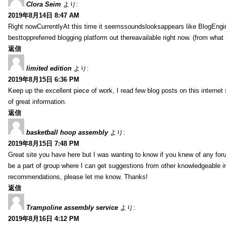
Clora Seim
より:
2019年8月14日 8:47 AM
Right nowCurrentlyAt this time it seemssoundslooksappears like BlogEn
besttoppreferred blogging platform out thereavailable right now. (from what 
返信
limited edition
より:
2019年8月15日 6:36 PM
Keep up the excellent piece of work, I read few blog posts on this internet 
of great information.
返信
basketball hoop assembly
より:
2019年8月15日 7:48 PM
Great site you have here but I was wanting to know if you knew of any foru
be a part of group where I can get suggestions from other knowledgeable in
recommendations, please let me know. Thanks!
返信
Trampoline assembly service
より:
2019年8月16日 4:12 PM