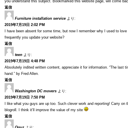
you understand this subject. Bookmarked this website page, will come back 
返信
Furniture installation service
より:
2019年7月19日 2:02 PM
I have been absent for some time, but now I remember why I used to love t
frequently you update your website?
返信
teen
より:
2019年7月19日 4:48 PM
Absolutely indited written content, appreciate it for information. “The las
hand.” by Fred Allen.
返信
Washington DC movers
より:
2019年7月19日 7:50 PM
I like what you guys are up too. Such clever work and reporting! Carry on
blogroll. I think it’ll improve the value of my site
返信
Oguz
より: