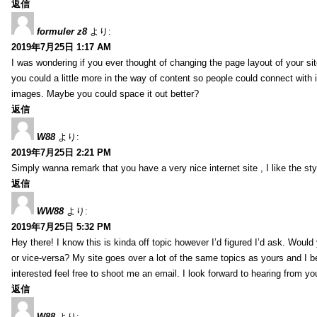
返信
formuler z8
より:
2019年7月25日 1:17 AM
I was wondering if you ever thought of changing the page layout of your sit
you could a little more in the way of content so people could connect with it
images. Maybe you could space it out better?
返信
W88
より:
2019年7月25日 2:21 PM
Simply wanna remark that you have a very nice internet site , I like the styl
返信
WW88
より:
2019年7月25日 5:32 PM
Hey there! I know this is kinda off topic however I’d figured I’d ask. Would
or vice-versa? My site goes over a lot of the same topics as yours and I b
interested feel free to shoot me an email. I look forward to hearing from y
返信
W88
より: