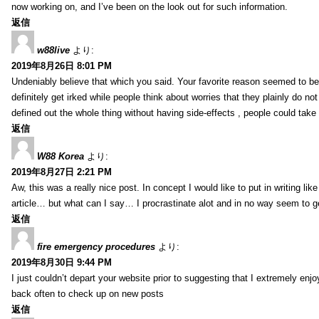
now working on, and I’ve been on the look out for such information.
返信
w88live
より:
2019年8月26日 8:01 PM
Undeniably believe that which you said. Your favorite reason seemed to be 
definitely get irked while people think about worries that they plainly do n
defined out the whole thing without having side-effects , people could take
返信
W88 Korea
より:
2019年8月27日 2:21 PM
Aw, this was a really nice post. In concept I would like to put in writing li
article… but what can I say… I procrastinate alot and in no way seem to g
返信
fire emergency procedures
より:
2019年8月30日 9:44 PM
I just couldn’t depart your website prior to suggesting that I extremely enj
back often to check up on new posts
返信