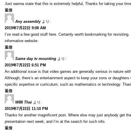
Just wanna state that this is extremely helpful, Thanks for taking your time 
返信
Any assembly
より:
2019年7月22日 9:08 AM
I’ve read a few good stuff here. Certainly worth bookmarking for revisiting
informative website.
返信
Same day tv mounting
より:
2019年7月22日 6:51 PM
An additional issue is that video games are generally serious in nature with
Although, there’s an entertainment aspect to keep your sons or daughters
specific expertise or curriculum, such as mathematics or technology. Thank
返信
W88 Thai
より:
2019年7月22日 11:10 PM
Thanks for another magnificent post. Where else may just anybody get that 
presentation next week, and I’m at the search for such info.
返信