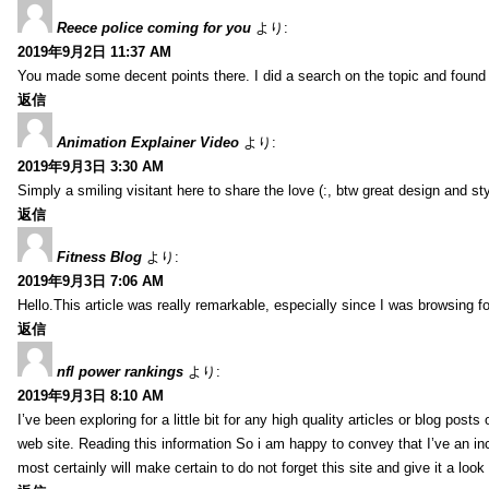
Reece police coming for you
より:
2019年9月2日 11:37 AM
You made some decent points there. I did a search on the topic and found m
返信
Animation Explainer Video
より:
2019年9月3日 3:30 AM
Simply a smiling visitant here to share the love (:, btw great design and sty
返信
Fitness Blog
より:
2019年9月3日 7:06 AM
Hello.This article was really remarkable, especially since I was browsing f
返信
nfl power rankings
より:
2019年9月3日 8:10 AM
I’ve been exploring for a little bit for any high quality articles or blog post
web site. Reading this information So i am happy to convey that I’ve an in
most certainly will make certain to do not forget this site and give it a look 