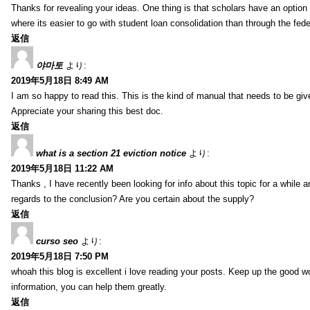
Thanks for revealing your ideas. One thing is that scholars have an optio
where its easier to go with student loan consolidation than through the fede
返信
야마토
より:
2019年5月18日 8:49 AM
I am so happy to read this. This is the kind of manual that needs to be giv
Appreciate your sharing this best doc.
返信
what is a section 21 eviction notice
より:
2019年5月18日 11:22 AM
Thanks , I have recently been looking for info about this topic for a while a
regards to the conclusion? Are you certain about the supply?
返信
curso seo
より:
2019年5月18日 7:50 PM
whoah this blog is excellent i love reading your posts. Keep up the good 
information, you can help them greatly.
返信