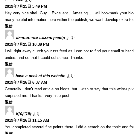
2019年7月25日 5:49 PM
Hey very nice site!! Guy .. Excellent .. Amazing .. I will bookmark your bl
many helpful information here within the publish, we want develop extra tec
返信
สยามสมาคม แต่งงาน pantip
より:
2019年7月25日 10:39 PM
I will right away clutch your rss feed as I can not to find your email subsc
understand so that I could subscribe. Thanks.
返信
have a peek at this website
より:
2019年7月26日 6:37 AM
Generally I don’t read article on blogs, but I wish to say that this write-up
surprised me. Thanks, very nice post.
返信
비아그라
より:
2019年7月26日 11:15 AM
You completed several fine points there. I did a search on the topic and fo
返信