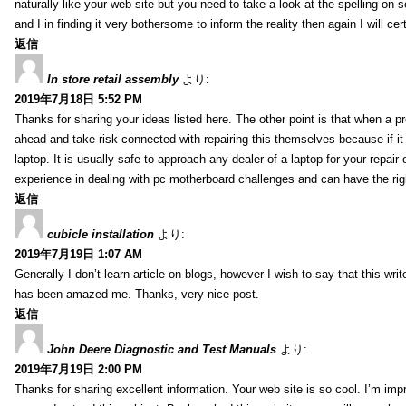
naturally like your web-site but you need to take a look at the spelling on 
and I in finding it very bothersome to inform the reality then again I will ce
返信
In store retail assembly
より:
2019年7月18日 5:52 PM
Thanks for sharing your ideas listed here. The other point is that when a
ahead and take risk connected with repairing this themselves because if it
laptop. It is usually safe to approach any dealer of a laptop for your repa
experience in dealing with pc motherboard challenges and can have the rig
返信
cubicle installation
より:
2019年7月19日 1:07 AM
Generally I don’t learn article on blogs, however I wish to say that this wr
has been amazed me. Thanks, very nice post.
返信
John Deere Diagnostic and Test Manuals
より:
2019年7月19日 2:00 PM
Thanks for sharing excellent information. Your web site is so cool. I’m impr