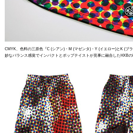
CMYK、色料の三原色『C (シアン)・M (マゼンタ)・Y (イエロー)と
妙なバランス感覚でインパクトとポップテイストが見事に融合したHXBの