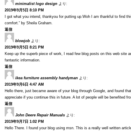
minimalist logo design
より:
2019年9月5日 8:10 PM
I got what you intend, thankyou for putting up.Woh I am thankful to find th
comfort.” by Sheila Graham.
返信
blowjob
より:
2019年9月5日 8:21 PM
Keep up the superb piece of work, I read few blog posts on this web site an
fantastic information.
返信
ikea furniture assembly handyman
より:
2019年9月6日 4:47 AM
Hello there, just became aware of your blog through Google, and found that i
appreciate if you continue this in future. A lot of people will be benefited f
返信
John Deere Repair Manuals
より:
2019年9月7日 1:02 PM
Hello There. I found your blog using msn. This is a really well written artic