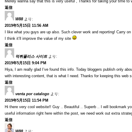
Merely wanna say that this is very useful , Thanks for taking your time to w
返信
W88
より:
2019年5月15日 11:56 AM
I like what you guys are up also. Such clever work and reporting! Carry on
I think it’ll improve the value of my site
返信
먹튀폴리스 사이트
より:
2019年5月15日 9:04 PM
Hiya, I am really glad I’ve found this info. Today bloggers publish only abou
with interesting content, that is what I need. Thanks for keeping this web sit
返信
venta por catalogo
より:
2019年5月15日 11:54 PM
Hi there very cool website!! Guy .. Beautiful .. Superb .. I will bookmark y
useful information right here within the post, we need work out extra strategie
返信
W88
より: