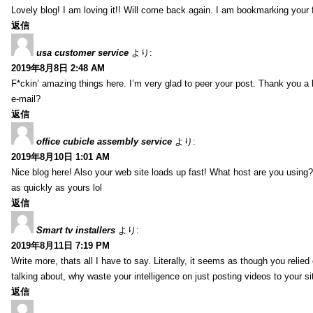
Lovely blog! I am loving it!! Will come back again. I am bookmarking your 
返信
usa customer service
より:
2019年8月8日 2:48 AM
F*ckin’ amazing things here. I’m very glad to peer your post. Thank you a 
e-mail?
返信
office cubicle assembly service
より:
2019年8月10日 1:01 AM
Nice blog here! Also your web site loads up fast! What host are you using? 
as quickly as yours lol
返信
Smart tv installers
より:
2019年8月11日 7:19 PM
Write more, thats all I have to say. Literally, it seems as though you relie
talking about, why waste your intelligence on just posting videos to your 
返信