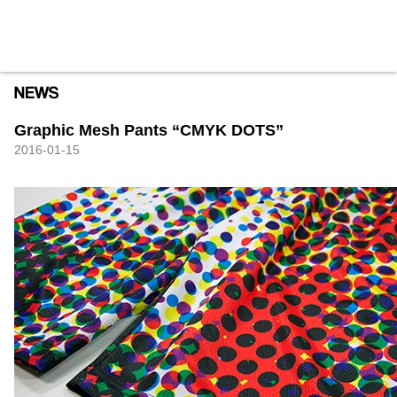
HXB
Home
Hugest
About
Academy
Contact
Store
Graphic Mesh Pants “CMYK DOTS”
2016-01-15