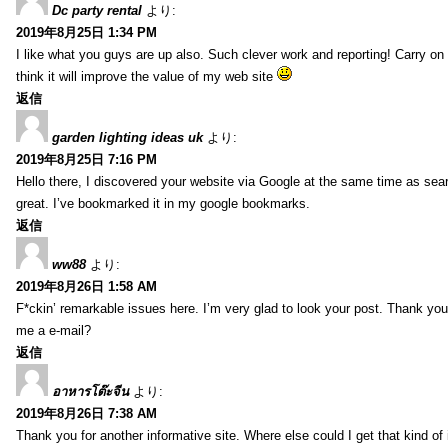
Dc party rental
より:
2019年8月25日 1:34 PM
I like what you guys are up also. Such clever work and reporting! Carry on
think it will improve the value of my web site
返信
garden lighting ideas uk
より:
2019年8月25日 7:16 PM
Hello there, I discovered your website via Google at the same time as sea
great. I’ve bookmarked it in my google bookmarks.
返信
ww88
より:
2019年8月26日 1:58 AM
F*ckin’ remarkable issues here. I’m very glad to look your post. Thank yo
me a e-mail?
返信
อาหารโต๊ะจีน
より:
2019年8月26日 7:38 AM
Thank you for another informative site. Where else could I get that kind of i