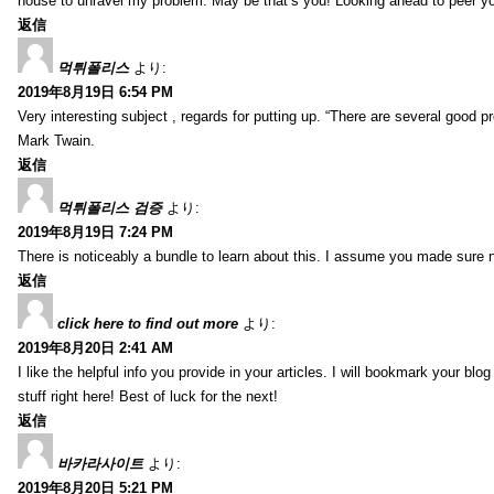
house to unravel my problem. May be that’s you! Looking ahead to peer y
返信
먹튀폴리스
より:
2019年8月19日 6:54 PM
Very interesting subject , regards for putting up. “There are several good p
Mark Twain.
返信
먹튀폴리스 검증
より:
2019年8月19日 7:24 PM
There is noticeably a bundle to learn about this. I assume you made sure n
返信
click here to find out more
より:
2019年8月20日 2:41 AM
I like the helpful info you provide in your articles. I will bookmark your bl
stuff right here! Best of luck for the next!
返信
바카라사이트
より:
2019年8月20日 5:21 PM