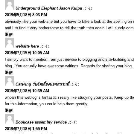
Underground Elephant Jason Kulpa
より:
2019年5月18日 8:03 PM
obviously like your web-site but you have to take a look at the spelling on
and I to find it very bothersome to tell the truth then again I will surely co
返信
website here
より:
2019年7月15日 10:05 AM
I simply want to mention I am just newbie to blogging and site-building an
blog . You actually have awesome writings. Regards for sharing your blog.
返信
Catering รับจัดเลี้ยงนอกสถานที่
より:
2019年7月18日 10:39 AM
whoah this weblog is fantastic i really like studying your posts. Keep up t
for this information, you could help them greatly.
返信
Bookcase assembly service
より:
2019年7月18日 1:55 PM