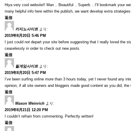
Hiya very cool website!! Man .. Beautiful .. Superb .. I’ll bookmark your w
many helpful info here within the publish, we want develop extra strategies on
返信
카지노사이트
より:
2019年8月20日 5:46 PM
I just could not depart your site before suggesting that I really loved the s
ceaselessly in order to check out new posts.
返信
릴게임사이트
より:
2019年8月20日 5:47 PM
I’ve been surfing online more than 3 hours today, yet I never found any inter
opinion, if all site owners and bloggers made good content as you did, the 
返信
Mason Weinrich
より:
2019年8月21日 12:20 PM
I couldn’t refrain from commenting. Perfectly written!
返信