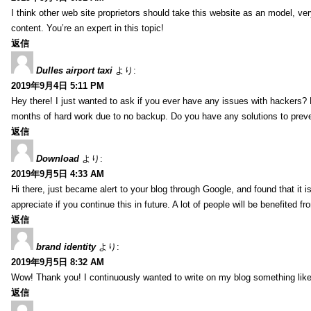
I think other web site proprietors should take this website as an model, ver
content. You’re an expert in this topic!
返信
Dulles airport taxi
より:
2019年9月4日 5:11 PM
Hey there! I just wanted to ask if you ever have any issues with hackers?
months of hard work due to no backup. Do you have any solutions to prev
返信
Download
より:
2019年9月5日 4:33 AM
Hi there, just became alert to your blog through Google, and found that it is
appreciate if you continue this in future. A lot of people will be benefited f
返信
brand identity
より:
2019年9月5日 8:32 AM
Wow! Thank you! I continuously wanted to write on my blog something like 
返信