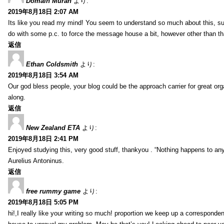
Domain Murah
より:
2019年8月18日 2:07 AM
Its like you read my mind! You seem to understand so much about this, such
do with some p.c. to force the message house a bit, however other than that, 
返信
Ethan Coldsmith
より:
2019年8月18日 3:54 AM
Our god bless people, your blog could be the approach carrier for great org
along.
返信
New Zealand ETA
より:
2019年8月18日 2:41 PM
Enjoyed studying this, very good stuff, thankyou . “Nothing happens to any
Aurelius Antoninus.
返信
free rummy game
より:
2019年8月18日 5:05 PM
hi!,I really like your writing so much! proportion we keep up a corresponde