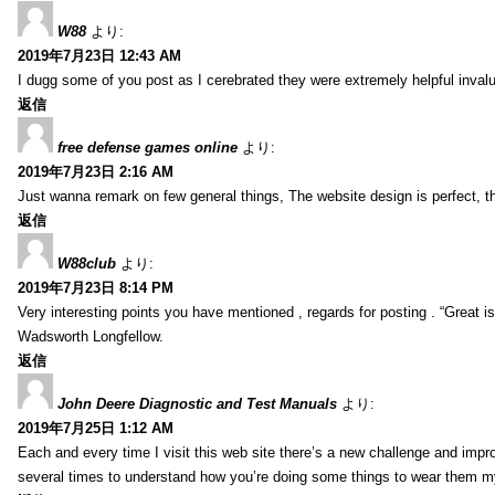
W88
より:
2019年7月23日 12:43 AM
I dugg some of you post as I cerebrated they were extremely helpful inval
返信
free defense games online
より:
2019年7月23日 2:16 AM
Just wanna remark on few general things, The website design is perfect, the 
返信
W88club
より:
2019年7月23日 8:14 PM
Very interesting points you have mentioned , regards for posting . “Great is 
Wadsworth Longfellow.
返信
John Deere Diagnostic and Test Manuals
より:
2019年7月25日 1:12 AM
Each and every time I visit this web site there’s a new challenge and imp
several times to understand how you’re doing some things to wear them my