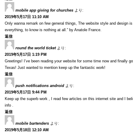
mobile app giving for churches
より:
2019年5月17日 11:10 AM
Only wanna remark on few general things, The website style and design is pe
everything, to know is nothing at all.” by Anatole France.
返信
round the world ticket
より:
2019年5月17日 1:19 PM
Greetings! I’ve been reading your website for some time now and finally 
Texas! Just wanted to mention keep up the fantastic work!
返信
push notifications android
より:
2019年5月17日 9:44 PM
Keep up the superb work , I read few articles on this internet site and I beli
info .
返信
mobile bartenders
より:
2019年5月18日 12:10 AM