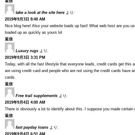
返信
take a look at the site here
より:
2019年9月3日 8:40 AM
Nice blog here! Also your website loads up fast! What web host are you usin
loaded up as quickly as yours lol
返信
Luxury rugs
より:
2019年9月3日 3:31 PM
Today, with all the fast lifestyle that everyone leads, credit cards get t
are using credit card and people who are not using the credit cards have ar
cards.
返信
Free trail supplements
より:
2019年9月4日 4:00 AM
There is obviously a lot to identify about this. I suppose you made certain 
返信
fast payday loans
より:
2019年9月4日 6:51 AM