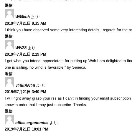
返信
W88kub
より:
2019年7月21日 9:35 AM
I think you have observed some very interesting details , regards for the p
返信
WW88
より:
2019年7月21日 2:19 PM
I got what you intend, appreciate it for putting up.Woh I am delighted to fi
one is sailing, no wind is favorable.” by Seneca.
返信
งานแต่งงาน
より:
2019年7月21日 3:40 PM
I will right away grasp your rss as I can’t in finding your email subscripti
know in order that I may just subscribe. Thanks.
返信
office ergonomics
より:
2019年7月21日 10:01 PM