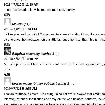
2019年7月20日 12:29 AM
I gotta bookmark this website it seems handy handy
返信
Movers
より:
2019年7月20日 1:04 PM
Its like you read my mind! You appear to know a lot about this, like you wr
pics to drive the message home a little bit, but other than that, this is fantas
返信
Elliptical assembly service
より:
2019年7月20日 10:10 PM
As I site possessor I believe the content matter here is rattling fantastic ,
Luck.
返信
how to master binary options trading
より:
2019年7月21日 2:54 AM
Thanks for these pointers. One thing I also believe is always that credit c
interest, instant authorization and easy on the web balance transfers, nev
easy neighborhood annual percentage rate and to throw one out into the ve