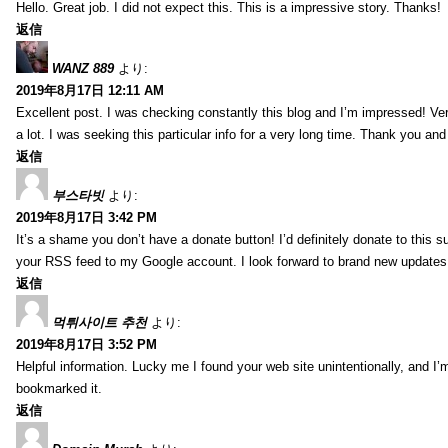
Hello. Great job. I did not expect this. This is a impressive story. Thanks!
返信
WANZ 889
より:
2019年8月17日 12:11 AM
Excellent post. I was checking constantly this blog and I’m impressed! Very 
a lot. I was seeking this particular info for a very long time. Thank you an
返信
부스타빗
より:
2019年8月17日 3:42 PM
It’s a shame you don’t have a donate button! I’d definitely donate to this s
your RSS feed to my Google account. I look forward to brand new updates 
返信
먹튀사이트 추천
より:
2019年8月17日 3:52 PM
Helpful information. Lucky me I found your web site unintentionally, and I’
bookmarked it.
返信