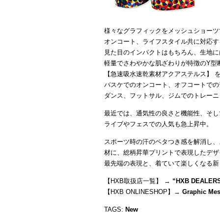
様々なグラフィックをメッシュショーツ
オンコート、ライフスタイル共に対応す
見た目のインパクトはもちろん、生地に
軽量でさわやかな肌ざわりが特徴のY型
【急速吸水速乾素材アクアステルス】 
バスケでのオンコート、オフコートでの
ダンス、フットサル、ジムでのトレーニ
最近では、通気性の良さと機能性、そし
ライブやフェスでの人気も急上昇中。
スポーツ時の汗のベタつき感を解消し、
材に、総柄昇華プリントで表現したデザ
最先端の表現と、着ていて楽しくなる新
【HXB取扱店一覧】 →
“
HXB DEALER
【HXB ONLINESHOP】→
Graphic Me
TAGS:
New