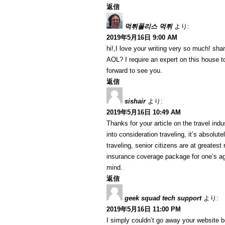
返信
먹튀폴리스 먹튀
より:
2019年5月16日 9:00 AM
hi!,I love your writing very so much! sh
AOL? I require an expert on this house t
forward to see you.
返信
sishair
より:
2019年5月16日 10:49 AM
Thanks for your article on the travel indus
into consideration traveling, it’s absolut
traveling, senior citizens are at greatest
insurance coverage package for one’s ag
mind.
返信
geek squad tech support
より:
2019年5月16日 11:00 PM
I simply couldn’t go away your website b