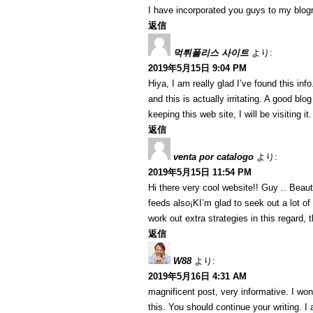
I have incorporated you guys to my blogrol
返信
먹튀폴리스 사이트
より:
2019年5月15日 9:04 PM
Hiya, I am really glad I’ve found this in
and this is actually irritating. A good blo
keeping this web site, I will be visiting i
返信
venta por catalogo
より:
2019年5月15日 11:54 PM
Hi there very cool website!! Guy .. Beaut
feeds also¡KI’m glad to seek out a lot of
work out extra strategies in this regard, th
返信
W88
より:
2019年5月16日 4:31 AM
magnificent post, very informative. I won
this. You should continue your writing. I