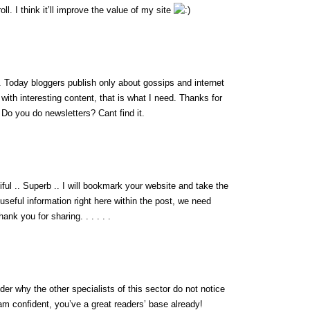
l. I think it’ll improve the value of my site
fo. Today bloggers publish only about gossips and internet
g with interesting content, that is what I need. Thanks for
t. Do you do newsletters? Cant find it.
iful .. Superb .. I will bookmark your website and take the
 useful information right here within the post, we need
ank you for sharing. . . . . .
der why the other specialists of this sector do not notice
 am confident, you’ve a great readers’ base already!