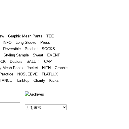
Academy
Contact
ew
Graphic Mesh Pants
TEE
INFO
Long Sleeve
Press
Reversible
Product
SOCKS
Styling Sample
Sweat
EVENT
OCK
Dealers
SALE！
CAP
y Mesh Pants
Jacket
HITH
Graphic
Practice
NOSLEEVE
FLATLUX
TANCE
Tanktop
Charity
Kicks