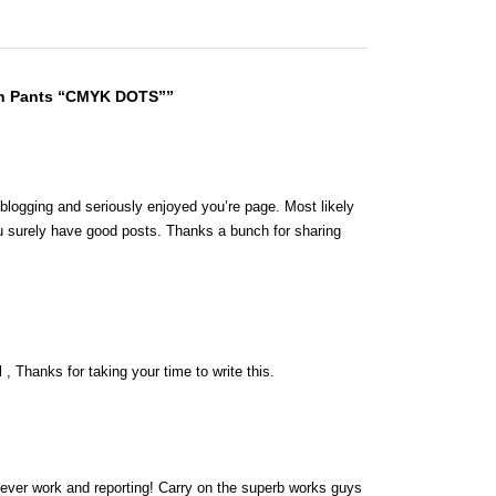
sh Pants “CMYK DOTS””
 blogging and seriously enjoyed you’re page. Most likely
ou surely have good posts. Thanks a bunch for sharing
 , Thanks for taking your time to write this.
lever work and reporting! Carry on the superb works guys