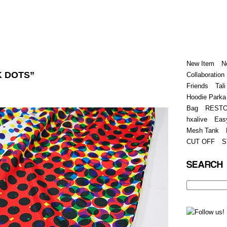
Home
Hugest
About
Store
New Item
N
K DOTS”
Collaboration
Friends
Tali
Hoodie Parka
Bag
REST
hxalive
Eas
Mesh Tank
CUT OFF
S