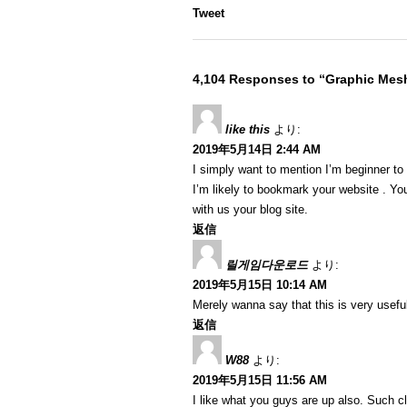
Tweet
4,104 Responses to “Graphic Me
like this
より:
2019年5月14日 2:44 AM
I simply want to mention I’m beginner to
I’m likely to bookmark your website . Y
with us your blog site.
返信
릴게임다운로드
より:
2019年5月15日 10:14 AM
Merely wanna say that this is very useful
返信
W88
より:
2019年5月15日 11:56 AM
I like what you guys are up also. Such c