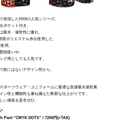
で表現したHXBの人気シリーズ。
るポケット付き。
は吸水・速乾性に優れ、
断面ポリエステル糸を使用した
を使用。
普段使いや、
ング用としても人気です。
て他にはないデザイン性から、
スポーツウェア・ユニフォームに最適な急速吸水速乾素
イン性と機能性も兼ね備えた斬新な仕上がりです。
しい感覚を是非ぜひ。
S
“
sh Pant “CMYK DOTS” / 7200円(+TAX)