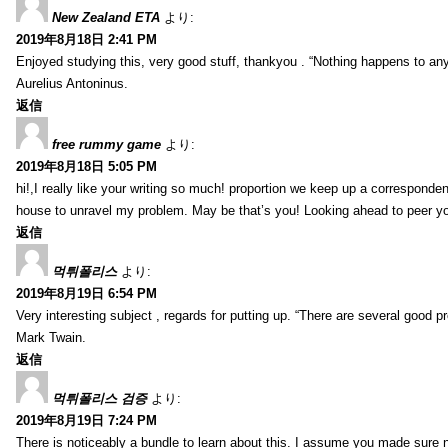
New Zealand ETA
より:
2019年8月18日 2:41 PM
Enjoyed studying this, very good stuff, thankyou . “Nothing happens to any
Aurelius Antoninus.
返信
free rummy game
より:
2019年8月18日 5:05 PM
hi!,I really like your writing so much! proportion we keep up a corresponde
house to unravel my problem. May be that’s you! Looking ahead to peer y
返信
먹튀폴리스
より:
2019年8月19日 6:54 PM
Very interesting subject , regards for putting up. “There are several good p
Mark Twain.
返信
먹튀폴리스 검증
より:
2019年8月19日 7:24 PM
There is noticeably a bundle to learn about this. I assume you made sure n