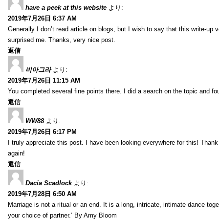
have a peek at this website
より:
2019年7月26日 6:37 AM
Generally I don’t read article on blogs, but I wish to say that this write-up
surprised me. Thanks, very nice post.
返信
비아그라
より:
2019年7月26日 11:15 AM
You completed several fine points there. I did a search on the topic and fo
返信
WW88
より:
2019年7月26日 6:17 PM
I truly appreciate this post. I have been looking everywhere for this! Th
again!
返信
Dacia Scadlock
より:
2019年7月28日 6:50 AM
Marriage is not a ritual or an end. It is a long, intricate, intimate dance
your choice of partner.’ By Amy Bloom