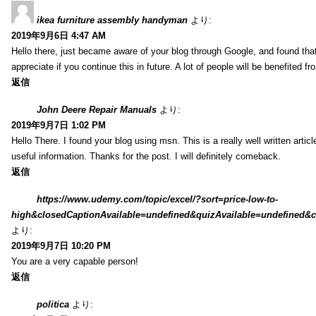
ikea furniture assembly handyman
より:
2019年9月6日 4:47 AM
Hello there, just became aware of your blog through Google, and found that i
appreciate if you continue this in future. A lot of people will be benefited f
返信
John Deere Repair Manuals
より:
2019年9月7日 1:02 PM
Hello There. I found your blog using msn. This is a really well written artic
useful information. Thanks for the post. I will definitely comeback.
返信
https://www.udemy.com/topic/excel/?sort=price-low-to-
high&closedCaptionAvailable=undefined&quizAvailable=undefined&co
より:
2019年9月7日 10:20 PM
You are a very capable person!
返信
politica
より: