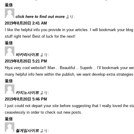
返信
click here to find out more
より:
2019年8月20日 2:41 AM
I like the helpful info you provide in your articles. I will bookmark your bl
stuff right here! Best of luck for the next!
返信
바카라사이트
より:
2019年8月20日 5:21 PM
Hiya very cool website!! Man .. Beautiful .. Superb .. I’ll bookmark your w
many helpful info here within the publish, we want develop extra strategies on
返信
카지노사이트
より:
2019年8月20日 5:46 PM
I just could not depart your site before suggesting that I really loved the s
ceaselessly in order to check out new posts.
返信
릴게임사이트
より: