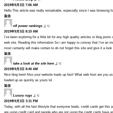
2019年9月3日 7:06 AM
Hello.This article was really remarkable, especially since I was browsing f
返信
nfl power rankings
より:
2019年9月3日 8:10 AM
I’ve been exploring for a little bit for any high quality articles or blog post
web site. Reading this information So i am happy to convey that I’ve an in
most certainly will make certain to do not forget this site and give it a look 
返信
take a look at the site here
より:
2019年9月3日 8:40 AM
Nice blog here! Also your website loads up fast! What web host are you usin
loaded up as quickly as yours lol
返信
Luxury rugs
より:
2019年9月3日 3:31 PM
Today, with all the fast lifestyle that everyone leads, credit cards get t
are using credit card and people who are not using the credit cards have ar