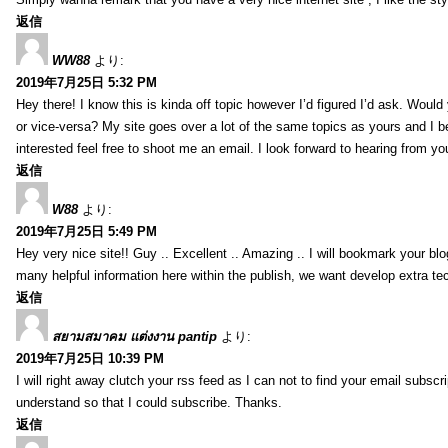
返信
WW88
より:
2019年7月25日 5:32 PM
Hey there! I know this is kinda off topic however I’d figured I’d ask. Would
or vice-versa? My site goes over a lot of the same topics as yours and I b
interested feel free to shoot me an email. I look forward to hearing from y
返信
W88
より:
2019年7月25日 5:49 PM
Hey very nice site!! Guy .. Excellent .. Amazing .. I will bookmark your bl
many helpful information here within the publish, we want develop extra tec
返信
สยามสมาคม แต่งงาน pantip
より:
2019年7月25日 10:39 PM
I will right away clutch your rss feed as I can not to find your email subsc
understand so that I could subscribe. Thanks.
返信