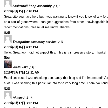
basketball hoop assembly
より:
2019年8月15日 7:48 PM
Great site you have here but I was wanting to know if you knew of any foru
be a part of group where I can get suggestions from other knowledgeable in
recommendations, please let me know. Thanks!
返信
Trampoline assembly service
より:
2019年8月16日 4:12 PM
Hello. Great job. I did not expect this. This is a impressive story. Thanks!
返信
WANZ 889
より:
2019年8月17日 12:11 AM
Excellent post. I was checking constantly this blog and I’m impressed! Very 
a lot. I was seeking this particular info for a very long time. Thank you an
返信
부스타빗
より:
2019年8月17日 3:42 PM