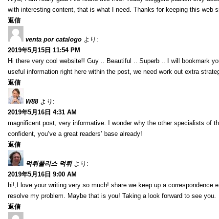
with interesting content, that is what I need. Thanks for keeping this web sit
返信
venta por catalogo
より:
2019年5月15日 11:54 PM
Hi there very cool website!! Guy .. Beautiful .. Superb .. I will bookmark y
useful information right here within the post, we need work out extra strategie
返信
W88
より:
2019年5月16日 4:31 AM
magnificent post, very informative. I wonder why the other specialists of th
confident, you’ve a great readers’ base already!
返信
먹튀폴리스 먹튀
より:
2019年5月16日 9:00 AM
hi!,I love your writing very so much! share we keep up a correspondence e
resolve my problem. Maybe that is you! Taking a look forward to see you.
返信