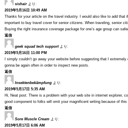
sishair
より:
2019年5月16日 10:49 AM
Thanks for your article on the travel industry. I would also like to add that i
important to buy travel cover for senior citizens. When traveling, senior ci
Buying the right insurance coverage package for one’s age group can safe
返信
geek squad tech support
より:
2019年5月16日 11:00 PM
I simply couldn’t go away your website before suggesting that I extremely 
gonna be again often in order to inspect new posts.
返信
Insektenbekämpfung
より:
2019年5月17日 5:35 AM
Hi, Neat post. There is a problem with your web site in internet explorer, 
good component to folks will omit your magnificent writing because of this
返信
Sore Muscle Cream
より:
2019年5月17日 6:06 AM