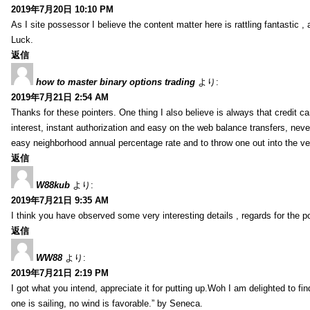
2019年7月20日 10:10 PM
As I site possessor I believe the content matter here is rattling fantastic ,
Luck.
返信
how to master binary options trading
より:
2019年7月21日 2:54 AM
Thanks for these pointers. One thing I also believe is always that credit c
interest, instant authorization and easy on the web balance transfers, nev
easy neighborhood annual percentage rate and to throw one out into the ve
返信
W88kub
より:
2019年7月21日 9:35 AM
I think you have observed some very interesting details , regards for the p
返信
WW88
より:
2019年7月21日 2:19 PM
I got what you intend, appreciate it for putting up.Woh I am delighted to fi
one is sailing, no wind is favorable.” by Seneca.