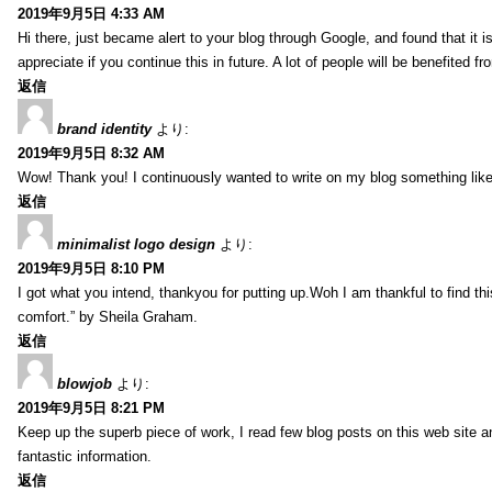
2019年9月5日 4:33 AM
Hi there, just became alert to your blog through Google, and found that it is
appreciate if you continue this in future. A lot of people will be benefited f
返信
brand identity
より:
2019年9月5日 8:32 AM
Wow! Thank you! I continuously wanted to write on my blog something like 
返信
minimalist logo design
より:
2019年9月5日 8:10 PM
I got what you intend, thankyou for putting up.Woh I am thankful to find th
comfort.” by Sheila Graham.
返信
blowjob
より:
2019年9月5日 8:21 PM
Keep up the superb piece of work, I read few blog posts on this web site an
fantastic information.
返信