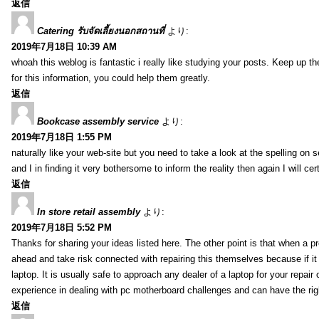
返信
Catering รับจัดเลี้ยงนอกสถานที่
より:
2019年7月18日 10:39 AM
whoah this weblog is fantastic i really like studying your posts. Keep up t
for this information, you could help them greatly.
返信
Bookcase assembly service
より:
2019年7月18日 1:55 PM
naturally like your web-site but you need to take a look at the spelling on 
and I in finding it very bothersome to inform the reality then again I will ce
返信
In store retail assembly
より:
2019年7月18日 5:52 PM
Thanks for sharing your ideas listed here. The other point is that when a
ahead and take risk connected with repairing this themselves because if it
laptop. It is usually safe to approach any dealer of a laptop for your repa
experience in dealing with pc motherboard challenges and can have the rig
返信