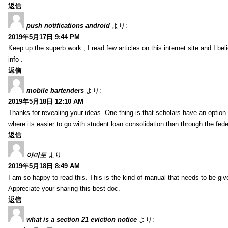
返信
push notifications android
より:
2019年5月17日 9:44 PM
Keep up the superb work , I read few articles on this internet site and I beli
info .
返信
mobile bartenders
より:
2019年5月18日 12:10 AM
Thanks for revealing your ideas. One thing is that scholars have an optio
where its easier to go with student loan consolidation than through the fede
返信
야마토
より:
2019年5月18日 8:49 AM
I am so happy to read this. This is the kind of manual that needs to be giv
Appreciate your sharing this best doc.
返信
what is a section 21 eviction notice
より: