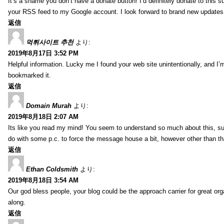
It’s a shame you don’t have a donate button! I’d definitely donate to this s
your RSS feed to my Google account. I look forward to brand new updates 
返信
먹튀사이트 추천
より:
2019年8月17日 3:52 PM
Helpful information. Lucky me I found your web site unintentionally, and I’
bookmarked it.
返信
Domain Murah
より:
2019年8月18日 2:07 AM
Its like you read my mind! You seem to understand so much about this, such
do with some p.c. to force the message house a bit, however other than that, 
返信
Ethan Coldsmith
より:
2019年8月18日 3:54 AM
Our god bless people, your blog could be the approach carrier for great org
along.
返信