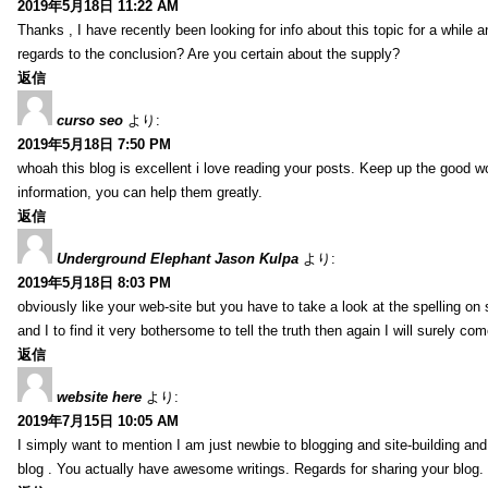
2019年5月18日 11:22 AM
Thanks , I have recently been looking for info about this topic for a while a
regards to the conclusion? Are you certain about the supply?
返信
curso seo
より:
2019年5月18日 7:50 PM
whoah this blog is excellent i love reading your posts. Keep up the good 
information, you can help them greatly.
返信
Underground Elephant Jason Kulpa
より:
2019年5月18日 8:03 PM
obviously like your web-site but you have to take a look at the spelling on
and I to find it very bothersome to tell the truth then again I will surely co
返信
website here
より:
2019年7月15日 10:05 AM
I simply want to mention I am just newbie to blogging and site-building an
blog . You actually have awesome writings. Regards for sharing your blog.