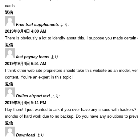
cards.
返信
Free trail supplements
より:
2019年9月4日 4:00 AM
There is obviously a lot to identify about this. I suppose you made certain 
返信
fast payday loans
より:
2019年9月4日 6:51 AM
I think other web site proprietors should take this website as an model, ver
content. You’re an expert in this topic!
返信
Dulles airport taxi
より:
2019年9月4日 5:11 PM
Hey there! I just wanted to ask if you ever have any issues with hackers?
months of hard work due to no backup. Do you have any solutions to prev
返信
Download
より: