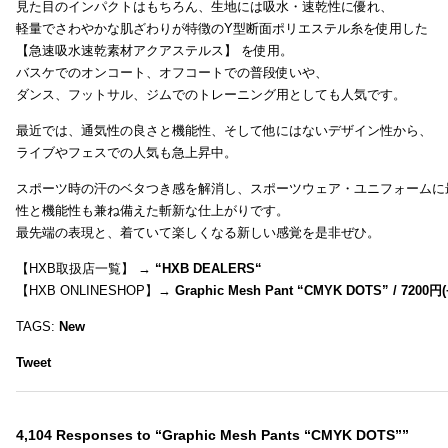
見た目のインパクトはもちろん、生地には吸水・速乾性に優れ、
軽量でさわやかな肌ざわりが特徴のY型断面ポリエステル糸を使用した
【急速吸水速乾素材アクアステルス】 を使用。
バスケでのオンコート、オフコートでの普段使いや、
ダンス、フットサル、ジムでのトレーニング用としても人気です。
最近では、通気性の良さと機能性、そして他にはないデザイン性から、
ライブやフェスでの人気も急上昇中。
スポーツ時の汗のベタつき感を解消し、スポーツウェア・ユニフォームに
性と機能性も兼ね備えた斬新な仕上がりです。
最先端の表現と、着ていて楽しくなる新しい感覚を是非ぜひ。
【HXB取扱店一覧】 →
“
HXB DEALERS
“
【HXB ONLINESHOP】→
Graphic Mesh Pant “CMYK DOTS” / 7200円(
TAGS:
New
Tweet
4,104 Responses to “Graphic Mesh Pants “CMYK DOTS””