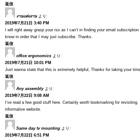
返信
งานแต่งงาน
より:
2019年7月21日 3:40 PM
I will right away grasp your rss as I can’t in finding your email subscripti
know in order that I may just subscribe. Thanks.
返信
office ergonomics
より:
2019年7月21日 10:01 PM
Just wanna state that this is extremely helpful, Thanks for taking your time 
返信
Any assembly
より:
2019年7月22日 9:08 AM
I’ve read a few good stuff here. Certainly worth bookmarking for revisiting
informative website.
返信
Same day tv mounting
より:
2019年7月22日 6:51 PM