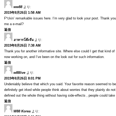
ww88
より:
2019年8月26日 1:58 AM
F*ckin’ remarkable issues here. I’m very glad to look your post. Thank yo
me a e-mail?
返信
อาหารโต๊ะจีน
より:
2019年8月26日 7:38 AM
Thank you for another informative site. Where else could I get that kind of i
now working on, and I’ve been on the look out for such information.
返信
w88live
より:
2019年8月26日 8:01 PM
Undeniably believe that which you said. Your favorite reason seemed to be 
definitely get irked while people think about worries that they plainly do n
defined out the whole thing without having side-effects , people could take
返信
W88 Korea
より: