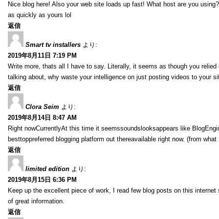
Nice blog here! Also your web site loads up fast! What host are you using? 
as quickly as yours lol
返信
Smart tv installers
より:
2019年8月11日 7:19 PM
Write more, thats all I have to say. Literally, it seems as though you relie
talking about, why waste your intelligence on just posting videos to your 
返信
Clora Seim
より:
2019年8月14日 8:47 AM
Right nowCurrentlyAt this time it seemssoundslooksappears like BlogEn
besttoppreferred blogging platform out thereavailable right now. (from what 
返信
limited edition
より:
2019年8月15日 6:36 PM
Keep up the excellent piece of work, I read few blog posts on this internet 
of great information.
返信