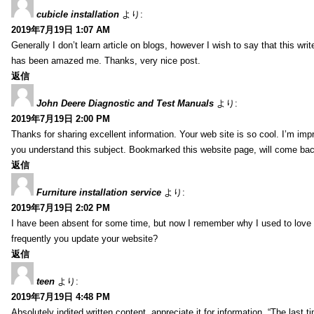
cubicle installation
より:
2019年7月19日 1:07 AM
Generally I don’t learn article on blogs, however I wish to say that this wr
has been amazed me. Thanks, very nice post.
返信
John Deere Diagnostic and Test Manuals
より:
2019年7月19日 2:00 PM
Thanks for sharing excellent information. Your web site is so cool. I’m impr
you understand this subject. Bookmarked this website page, will come back 
返信
Furniture installation service
より:
2019年7月19日 2:02 PM
I have been absent for some time, but now I remember why I used to love t
frequently you update your website?
返信
teen
より:
2019年7月19日 4:48 PM
Absolutely indited written content, appreciate it for information. “The las