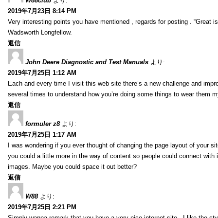
W88club
より:
2019年7月23日 8:14 PM
Very interesting points you have mentioned , regards for posting . “Great is 
Wadsworth Longfellow.
返信
John Deere Diagnostic and Test Manuals
より:
2019年7月25日 1:12 AM
Each and every time I visit this web site there’s a new challenge and imp
several times to understand how you’re doing some things to wear them my
返信
formuler z8
より:
2019年7月25日 1:17 AM
I was wondering if you ever thought of changing the page layout of your sit
you could a little more in the way of content so people could connect with it
images. Maybe you could space it out better?
返信
W88
より:
2019年7月25日 2:21 PM
Simply wanna remark that you have a very nice internet site , I like the styl