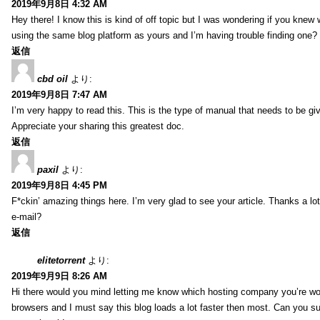
2019年9月8日 4:32 AM
Hey there! I know this is kind of off topic but I was wondering if you kne
using the same blog platform as yours and I’m having trouble finding one?
返信
cbd oil
より:
2019年9月8日 7:47 AM
I’m very happy to read this. This is the type of manual that needs to be giv
Appreciate your sharing this greatest doc.
返信
paxil
より:
2019年9月8日 4:45 PM
F*ckin’ amazing things here. I’m very glad to see your article. Thanks a lo
e-mail?
返信
elitetorrent
より:
2019年9月9日 8:26 AM
Hi there would you mind letting me know which hosting company you’re work
browsers and I must say this blog loads a lot faster then most. Can you sug