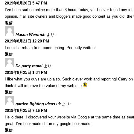
2019年8月20日 5:47 PM
I’ve been surfing online more than 3 hours today, yet I never found any inter
opinion, if all site owners and bloggers made good content as you did, the 
返信
Mason Weinrich
より:
2019年8月21日 12:20 PM
I couldn’t refrain from commenting. Perfectly written!
返信
Dc party rental
より:
2019年8月25日 1:34 PM
I like what you guys are up also. Such clever work and reporting! Carry on
think it will improve the value of my web site
返信
garden lighting ideas uk
より:
2019年8月25日 7:16 PM
Hello there, I discovered your website via Google at the same time as sea
great. I’ve bookmarked it in my google bookmarks.
返信