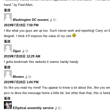
hand.” by Fred Allen.
返信
Washington DC movers
より:
2019年7月19日 7:50 PM
I like what you guys are up too. Such clever work and reporting! Carry on
blogroll. I think it’ll improve the value of my site
返信
Oguz
より:
2019年7月20日 12:29 AM
I gotta bookmark this website it seems handy handy
返信
Movers
より:
2019年7月20日 1:04 PM
Its like you read my mind! You appear to know a lot about this, like you wr
pics to drive the message home a little bit, but other than that, this is fantas
返信
Elliptical assembly service
より: