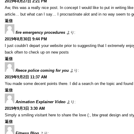
2019年8月27日 2:21 PM
Aw, this was a really nice post. In concept I would like to put in writing li
article… but what can I say… I procrastinate alot and in no way seem to g
返信
fire emergency procedures
より:
2019年8月30日 9:44 PM
I just couldn’t depart your website prior to suggesting that I extremely enj
back often to check up on new posts
返信
Reece police coming for you
より:
2019年9月2日 11:37 AM
You made some decent points there. I did a search on the topic and found m
返信
Animation Explainer Video
より:
2019年9月3日 3:30 AM
Simply a smiling visitant here to share the love (:, btw great design and sty
返信
Fitness Blog
より: