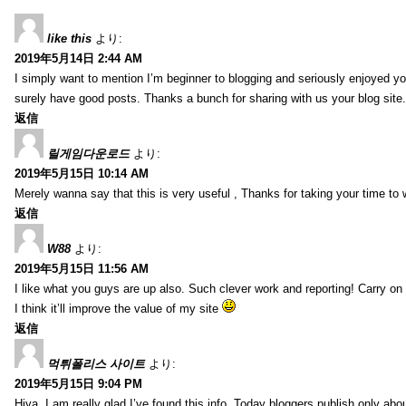
like this
より:
2019年5月14日 2:44 AM
I simply want to mention I’m beginner to blogging and seriously enjoyed yo
surely have good posts. Thanks a bunch for sharing with us your blog site.
返信
릴게임다운로드
より:
2019年5月15日 10:14 AM
Merely wanna say that this is very useful , Thanks for taking your time to w
返信
W88
より:
2019年5月15日 11:56 AM
I like what you guys are up also. Such clever work and reporting! Carry on
I think it’ll improve the value of my site
返信
먹튀폴리스 사이트
より:
2019年5月15日 9:04 PM
Hiya, I am really glad I’ve found this info. Today bloggers publish only abou