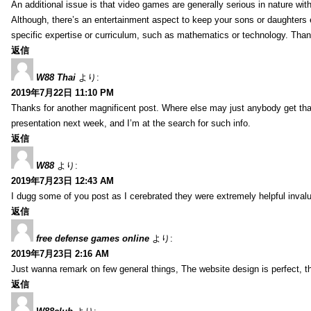
An additional issue is that video games are generally serious in nature with
Although, there’s an entertainment aspect to keep your sons or daughters
specific expertise or curriculum, such as mathematics or technology. Thank
返信
W88 Thai
より:
2019年7月22日 11:10 PM
Thanks for another magnificent post. Where else may just anybody get that 
presentation next week, and I’m at the search for such info.
返信
W88
より:
2019年7月23日 12:43 AM
I dugg some of you post as I cerebrated they were extremely helpful inval
返信
free defense games online
より:
2019年7月23日 2:16 AM
Just wanna remark on few general things, The website design is perfect, the 
返信