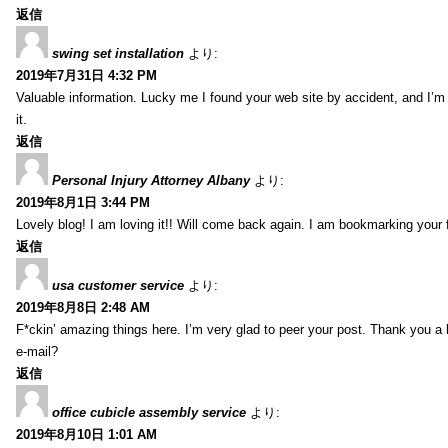
返信
swing set installation
より:
2019年7月31日 4:32 PM
Valuable information. Lucky me I found your web site by accident, and I’m
it.
返信
Personal Injury Attorney Albany
より:
2019年8月1日 3:44 PM
Lovely blog! I am loving it!! Will come back again. I am bookmarking your 
返信
usa customer service
より:
2019年8月8日 2:48 AM
F*ckin’ amazing things here. I’m very glad to peer your post. Thank you a 
e-mail?
返信
office cubicle assembly service
より:
2019年8月10日 1:01 AM