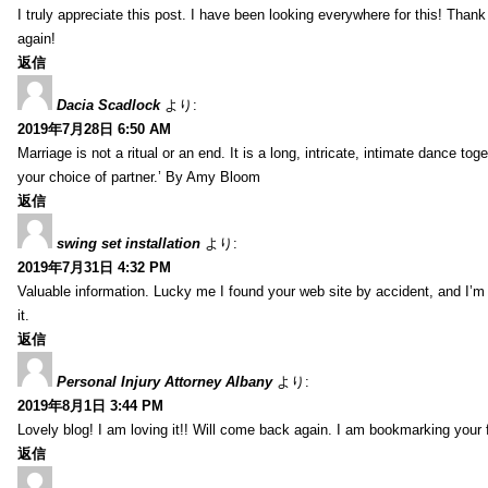
I truly appreciate this post. I have been looking everywhere for this! Th
again!
返信
Dacia Scadlock
より:
2019年7月28日 6:50 AM
Marriage is not a ritual or an end. It is a long, intricate, intimate dance
your choice of partner.’ By Amy Bloom
返信
swing set installation
より:
2019年7月31日 4:32 PM
Valuable information. Lucky me I found your web site by accident, and I’m
it.
返信
Personal Injury Attorney Albany
より:
2019年8月1日 3:44 PM
Lovely blog! I am loving it!! Will come back again. I am bookmarking your 
返信