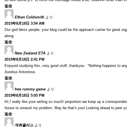
返信
Ethan Coldsmith
より:
2019年8月18日 3:54 AM
Our god bless people, your blog could be the approach carrier for great org
along.
返信
New Zealand ETA
より:
2019年8月18日 2:41 PM
Enjoyed studying this, very good stuff, thankyou . “Nothing happens to any
Aurelius Antoninus.
返信
free rummy game
より:
2019年8月18日 5:05 PM
hi!,I really like your writing so much! proportion we keep up a corresponde
house to unravel my problem. May be that’s you! Looking ahead to peer y
返信
먹튀폴리스
より: