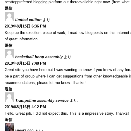
besttoppreferred blogging platform out thereavailable right now. (from what 
返信
limited edition
より:
2019年8月15日 6:36 PM
Keep up the excellent piece of work, I read few blog posts on this internet 
of great information.
返信
basketball hoop assembly
より:
2019年8月15日 7:48 PM
Great site you have here but I was wanting to know if you knew of any foru
be a part of group where I can get suggestions from other knowledgeable in
recommendations, please let me know. Thanks!
返信
Trampoline assembly service
より:
2019年8月16日 4:12 PM
Hello. Great job. I did not expect this. This is a impressive story. Thanks!
返信