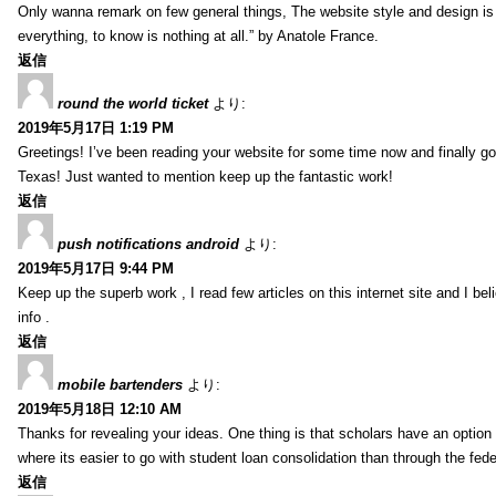
Only wanna remark on few general things, The website style and design is pe
everything, to know is nothing at all.” by Anatole France.
返信
round the world ticket
より:
2019年5月17日 1:19 PM
Greetings! I’ve been reading your website for some time now and finally 
Texas! Just wanted to mention keep up the fantastic work!
返信
push notifications android
より:
2019年5月17日 9:44 PM
Keep up the superb work , I read few articles on this internet site and I beli
info .
返信
mobile bartenders
より:
2019年5月18日 12:10 AM
Thanks for revealing your ideas. One thing is that scholars have an optio
where its easier to go with student loan consolidation than through the fede
返信