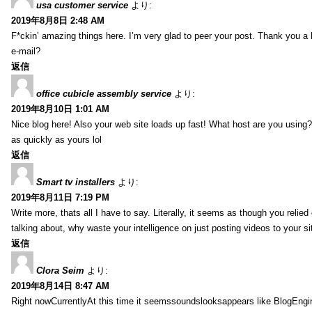
usa customer service
より:
2019年8月8日 2:48 AM
F*ckin’ amazing things here. I’m very glad to peer your post. Thank you a 
e-mail?
返信
office cubicle assembly service
より:
2019年8月10日 1:01 AM
Nice blog here! Also your web site loads up fast! What host are you using? 
as quickly as yours lol
返信
Smart tv installers
より:
2019年8月11日 7:19 PM
Write more, thats all I have to say. Literally, it seems as though you relie
talking about, why waste your intelligence on just posting videos to your 
返信
Clora Seim
より:
2019年8月14日 8:47 AM
Right nowCurrentlyAt this time it seemssoundslooksappears like BlogEn