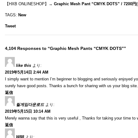
【HXB ONLINESHOP】→
Graphic Mesh Pant “CMYK DOTS” / 7200円(
TAGS:
New
Tweet
4,104 Responses to “Graphic Mesh Pants “CMYK DOTS””
like this
より:
2019年5月14日 2:44 AM
I simply want to mention I’m beginner to blogging and seriously enjoyed yo
surely have good posts. Thanks a bunch for sharing with us your blog site.
返信
릴게임다운로드
より:
2019年5月15日 10:14 AM
Merely wanna say that this is very useful , Thanks for taking your time to w
返信
W88
より: