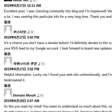
WANZ 889
より:
2019年8月17日 12:11 AM
Excellent post. I was checking constantly this blog and I’m impressed! Very 
a lot. I was seeking this particular info for a very long time. Thank you an
返信
부스타빗
より:
2019年8月17日 3:42 PM
It’s a shame you don’t have a donate button! I’d definitely donate to this s
your RSS feed to my Google account. I look forward to brand new updates 
返信
먹튀사이트 추천
より:
2019年8月17日 3:52 PM
Helpful information. Lucky me I found your web site unintentionally, and I’
bookmarked it.
返信
Domain Murah
より:
2019年8月18日 2:07 AM
Its like you read my mind! You seem to understand so much about this, such
do with some p.c. to force the message house a bit, however other than that, 