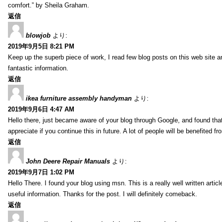
comfort.” by Sheila Graham.
返信
blowjob
より:
2019年9月5日 8:21 PM
Keep up the superb piece of work, I read few blog posts on this web site an
fantastic information.
返信
ikea furniture assembly handyman
より:
2019年9月6日 4:47 AM
Hello there, just became aware of your blog through Google, and found that i
appreciate if you continue this in future. A lot of people will be benefited f
返信
John Deere Repair Manuals
より:
2019年9月7日 1:02 PM
Hello There. I found your blog using msn. This is a really well written artic
useful information. Thanks for the post. I will definitely comeback.
返信