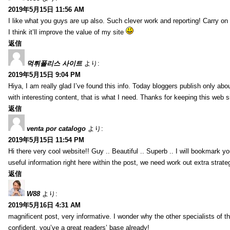
2019年5月15日 11:56 AM
I like what you guys are up also. Such clever work and reporting! Carry on
I think it’ll improve the value of my site
返信
먹튀폴리스 사이트
より:
2019年5月15日 9:04 PM
Hiya, I am really glad I’ve found this info. Today bloggers publish only abou
with interesting content, that is what I need. Thanks for keeping this web sit
返信
venta por catalogo
より:
2019年5月15日 11:54 PM
Hi there very cool website!! Guy .. Beautiful .. Superb .. I will bookmark y
useful information right here within the post, we need work out extra strategie
返信
W88
より:
2019年5月16日 4:31 AM
magnificent post, very informative. I wonder why the other specialists of th
confident, you’ve a great readers’ base already!