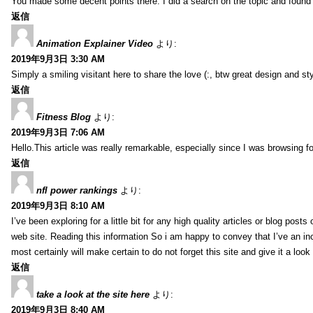
You made some decent points there. I did a search on the topic and found m
返信
Animation Explainer Video
より:
2019年9月3日 3:30 AM
Simply a smiling visitant here to share the love (:, btw great design and sty
返信
Fitness Blog
より:
2019年9月3日 7:06 AM
Hello.This article was really remarkable, especially since I was browsing f
返信
nfl power rankings
より:
2019年9月3日 8:10 AM
I’ve been exploring for a little bit for any high quality articles or blog post
web site. Reading this information So i am happy to convey that I’ve an in
most certainly will make certain to do not forget this site and give it a look 
返信
take a look at the site here
より:
2019年9月3日 8:40 AM