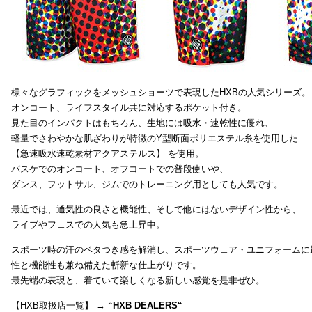
様々なグラフィックをメッシュショーツで表現したHXBの人気シリーズ。
オンコート、ライフスタイル共に対応するポケット付き。
見た目のインパクトはもちろん、生地には吸水・速乾性に優れ、
軽量でさわやかな肌ざわりが特徴のY型断面ポリエステル糸を使用した
【急速吸水速乾素材アクアステルス】 を使用。
バスケでのオンコート、オフコートでの普段使いや、
ダンス、フットサル、ジムでのトレーニング用としても人気です。
最近では、通気性の良さと機能性、そして他にはないデザイン性から、
ライブやフェスでの人気も急上昇中。
スポーツ時の汗のベタつき感を解消し、スポーツウェア・ユニフォームに
性と機能性も兼ね備えた斬新な仕上がりです。
最先端の表現と、着ていて楽しくなる新しい感覚を是非ぜひ。
【HXB取扱店一覧】 →
“
HXB DEALERS
“