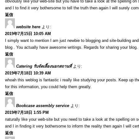
obviously like your web-site but you have to take a look at the spelling on
and I to find it very bothersome to tell the truth then again I will surely co
返信
website here
より:
2019年7月15日 10:05 AM
I simply want to mention I am just newbie to blogging and site-building an
blog . You actually have awesome writings. Regards for sharing your blog.
返信
Catering รับจัดเลี้ยงนอกสถานที่
より:
2019年7月18日 10:39 AM
whoah this weblog is fantastic i really like studying your posts. Keep up t
for this information, you could help them greatly.
返信
Bookcase assembly service
より:
2019年7月18日 1:55 PM
naturally like your web-site but you need to take a look at the spelling on 
and I in finding it very bothersome to inform the reality then again I will ce
返信