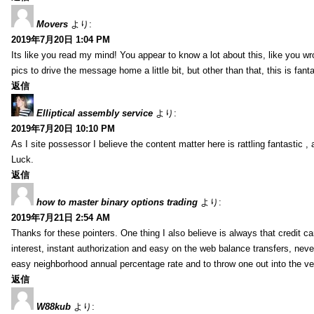
Movers
より:
2019年7月20日 1:04 PM
Its like you read my mind! You appear to know a lot about this, like you wr
pics to drive the message home a little bit, but other than that, this is fantas
返信
Elliptical assembly service
より:
2019年7月20日 10:10 PM
As I site possessor I believe the content matter here is rattling fantastic ,
Luck.
返信
how to master binary options trading
より:
2019年7月21日 2:54 AM
Thanks for these pointers. One thing I also believe is always that credit c
interest, instant authorization and easy on the web balance transfers, nev
easy neighborhood annual percentage rate and to throw one out into the ve
返信
W88kub
より: