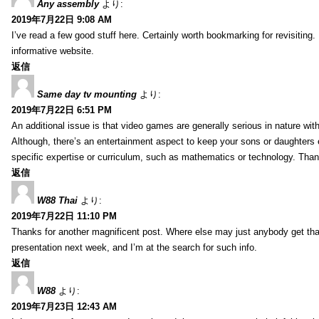
Any assembly
より:
2019年7月22日 9:08 AM
I’ve read a few good stuff here. Certainly worth bookmarking for revisiting
informative website.
返信
Same day tv mounting
より:
2019年7月22日 6:51 PM
An additional issue is that video games are generally serious in nature with
Although, there’s an entertainment aspect to keep your sons or daughters
specific expertise or curriculum, such as mathematics or technology. Thank
返信
W88 Thai
より:
2019年7月22日 11:10 PM
Thanks for another magnificent post. Where else may just anybody get that 
presentation next week, and I’m at the search for such info.
返信
W88
より:
2019年7月23日 12:43 AM