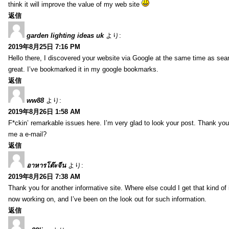
think it will improve the value of my web site
返信
garden lighting ideas uk
より:
2019年8月25日 7:16 PM
Hello there, I discovered your website via Google at the same time as sea
great. I’ve bookmarked it in my google bookmarks.
返信
ww88
より:
2019年8月26日 1:58 AM
F*ckin’ remarkable issues here. I’m very glad to look your post. Thank yo
me a e-mail?
返信
อาหารโต๊ะจีน
より:
2019年8月26日 7:38 AM
Thank you for another informative site. Where else could I get that kind of i
now working on, and I’ve been on the look out for such information.
返信