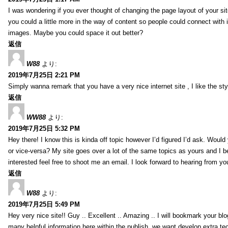
I was wondering if you ever thought of changing the page layout of your sit
you could a little more in the way of content so people could connect with it
images. Maybe you could space it out better?
返信
W88
より:
2019年7月25日 2:21 PM
Simply wanna remark that you have a very nice internet site , I like the styl
返信
WW88
より:
2019年7月25日 5:32 PM
Hey there! I know this is kinda off topic however I’d figured I’d ask. Would
or vice-versa? My site goes over a lot of the same topics as yours and I b
interested feel free to shoot me an email. I look forward to hearing from y
返信
W88
より:
2019年7月25日 5:49 PM
Hey very nice site!! Guy .. Excellent .. Amazing .. I will bookmark your bl
many helpful information here within the publish, we want develop extra tec