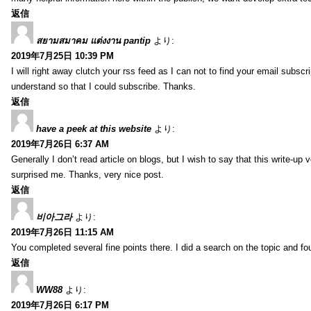
返信
สยามสมาคม แต่งงาน pantip
より:
2019年7月25日 10:39 PM
I will right away clutch your rss feed as I can not to find your email subsc
understand so that I could subscribe. Thanks.
返信
have a peek at this website
より:
2019年7月26日 6:37 AM
Generally I don’t read article on blogs, but I wish to say that this write-up
surprised me. Thanks, very nice post.
返信
비아그라
より:
2019年7月26日 11:15 AM
You completed several fine points there. I did a search on the topic and fo
返信
WW88
より:
2019年7月26日 6:17 PM