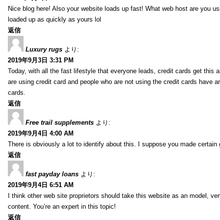
Nice blog here! Also your website loads up fast! What web host are you usin
loaded up as quickly as yours lol
返信
Luxury rugs
より:
2019年9月3日 3:31 PM
Today, with all the fast lifestyle that everyone leads, credit cards get t
are using credit card and people who are not using the credit cards have ar
cards.
返信
Free trail supplements
より:
2019年9月4日 4:00 AM
There is obviously a lot to identify about this. I suppose you made certain 
返信
fast payday loans
より:
2019年9月4日 6:51 AM
I think other web site proprietors should take this website as an model, ver
content. You’re an expert in this topic!
返信