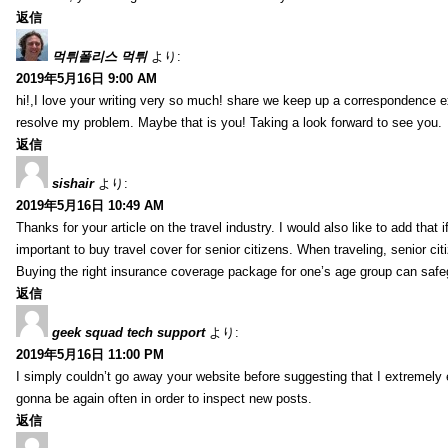
返信
먹튀폴리스 먹튀
より:
2019年5月16日 9:00 AM
hi!,I love your writing very so much! share we keep up a correspondence e
resolve my problem. Maybe that is you! Taking a look forward to see you.
返信
sishair
より:
2019年5月16日 10:49 AM
Thanks for your article on the travel industry. I would also like to add that i
important to buy travel cover for senior citizens. When traveling, senior ci
Buying the right insurance coverage package for one’s age group can safe
返信
geek squad tech support
より:
2019年5月16日 11:00 PM
I simply couldn’t go away your website before suggesting that I extremely 
gonna be again often in order to inspect new posts.
返信