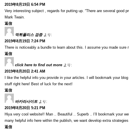
2019年8月19日 6:54 PM
Very interesting subject , regards for putting up. “There are several good p
Mark Twain.
返信
먹튀폴리스 검증
より:
2019年8月19日 7:24 PM
There is noticeably a bundle to learn about this. I assume you made sure n
返信
click here to find out more
より:
2019年8月20日 2:41 AM
I like the helpful info you provide in your articles. I will bookmark your bl
stuff right here! Best of luck for the next!
返信
바카라사이트
より:
2019年8月20日 5:21 PM
Hiya very cool website!! Man .. Beautiful .. Superb .. I’ll bookmark your w
many helpful info here within the publish, we want develop extra strategies on
返信