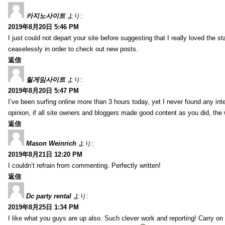
카지노사이트
より:
2019年8月20日 5:46 PM
I just could not depart your site before suggesting that I really loved the s
ceaselessly in order to check out new posts.
返信
릴게임사이트
より:
2019年8月20日 5:47 PM
I’ve been surfing online more than 3 hours today, yet I never found any inter
opinion, if all site owners and bloggers made good content as you did, the 
返信
Mason Weinrich
より:
2019年8月21日 12:20 PM
I couldn’t refrain from commenting. Perfectly written!
返信
Dc party rental
より:
2019年8月25日 1:34 PM
I like what you guys are up also. Such clever work and reporting! Carry on