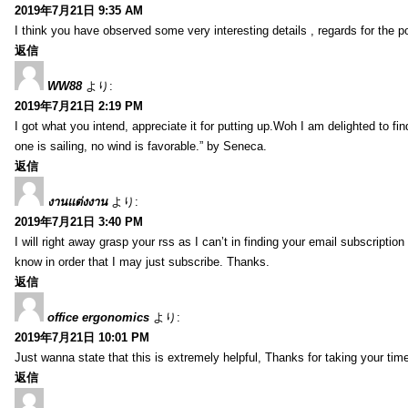
2019年7月21日 9:35 AM
I think you have observed some very interesting details , regards for the p
返信
WW88
より:
2019年7月21日 2:19 PM
I got what you intend, appreciate it for putting up.Woh I am delighted to fi
one is sailing, no wind is favorable.” by Seneca.
返信
งานแต่งงาน
より:
2019年7月21日 3:40 PM
I will right away grasp your rss as I can’t in finding your email subscripti
know in order that I may just subscribe. Thanks.
返信
office ergonomics
より:
2019年7月21日 10:01 PM
Just wanna state that this is extremely helpful, Thanks for taking your time 
返信