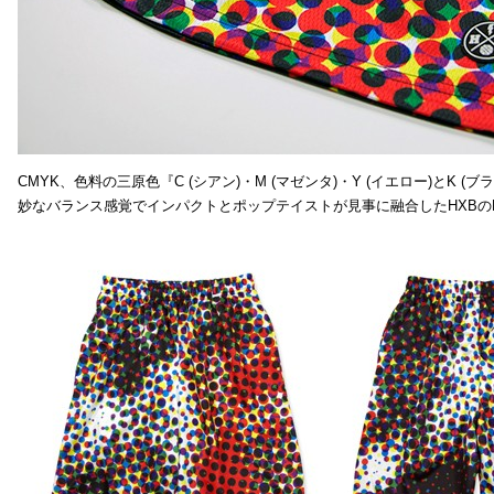
CMYK、色料の三原色『C (シアン)・M (マゼンタ)・Y (イエロー)と
妙なバランス感覚でインパクトとポップテイストが見事に融合したHXBの