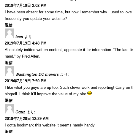
2019年7月19日 2:02 PM
I have been absent for some time, but now I remember why I used to love t
frequently you update your website?
返信
teen
より:
2019年7月19日 4:48 PM
Absolutely indited written content, appreciate it for information. “The las
hand.” by Fred Allen.
返信
Washington DC movers
より:
2019年7月19日 7:50 PM
I like what you guys are up too. Such clever work and reporting! Carry on
blogroll. I think it’ll improve the value of my site
返信
Oguz
より:
2019年7月20日 12:29 AM
I gotta bookmark this website it seems handy handy
返信