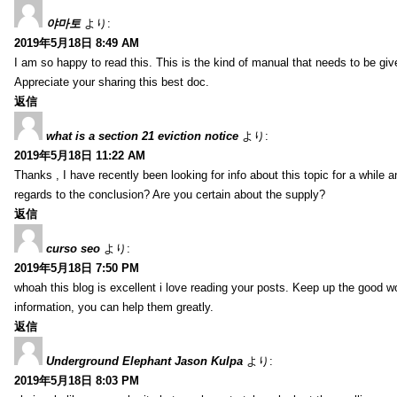
야마토
より:
2019年5月18日 8:49 AM
I am so happy to read this. This is the kind of manual that needs to be giv
Appreciate your sharing this best doc.
返信
what is a section 21 eviction notice
より:
2019年5月18日 11:22 AM
Thanks , I have recently been looking for info about this topic for a while a
regards to the conclusion? Are you certain about the supply?
返信
curso seo
より:
2019年5月18日 7:50 PM
whoah this blog is excellent i love reading your posts. Keep up the good 
information, you can help them greatly.
返信
Underground Elephant Jason Kulpa
より:
2019年5月18日 8:03 PM