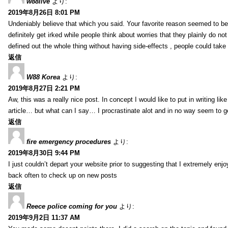
w88live
より:
2019年8月26日 8:01 PM
Undeniably believe that which you said. Your favorite reason seemed to be 
definitely get irked while people think about worries that they plainly do n
defined out the whole thing without having side-effects , people could take
返信
W88 Korea
より:
2019年8月27日 2:21 PM
Aw, this was a really nice post. In concept I would like to put in writing li
article… but what can I say… I procrastinate alot and in no way seem to g
返信
fire emergency procedures
より:
2019年8月30日 9:44 PM
I just couldn’t depart your website prior to suggesting that I extremely enj
back often to check up on new posts
返信
Reece police coming for you
より:
2019年9月2日 11:37 AM