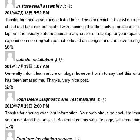
In store retail assembly
より:
2019年7月18日 5:52 PM
Thanks for sharing your ideas listed here. The other point is that when a
ahead and take risk connected with repairing this themselves because if it
laptop. It is usually safe to approach any dealer of a laptop for your repa
experience in dealing with pc motherboard challenges and can have the rig
返信
cubicle installation
より:
2019年7月19日 1:07 AM
Generally I don’t learn article on blogs, however I wish to say that this wr
has been amazed me. Thanks, very nice post.
返信
John Deere Diagnostic and Test Manuals
より:
2019年7月19日 2:00 PM
Thanks for sharing excellent information. Your web site is so cool. I’m impr
you understand this subject. Bookmarked this website page, will come back 
返信
Furniture installation service
より: