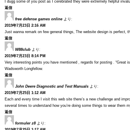
I dugg some of you post as I cerebrated they were extremely helpful inval
返信
free defense games online
より:
2019年7月23日 2:16 AM
Just wanna remark on few general things, The website design is perfect, the 
返信
W88club
より:
2019年7月23日 8:14 PM
Very interesting points you have mentioned , regards for posting . “Great is 
Wadsworth Longfellow.
返信
John Deere Diagnostic and Test Manuals
より:
2019年7月25日 1:12 AM
Each and every time I visit this web site there’s a new challenge and imp
several times to understand how you’re doing some things to wear them my
返信
formuler z8
より:
2019年7月25日 1:17 AM