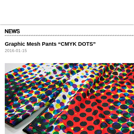
HXB
Home
Hugest
About
Academy
Contact
Store
Graphic Mesh Pants “CMYK DOTS”
2016-01-15