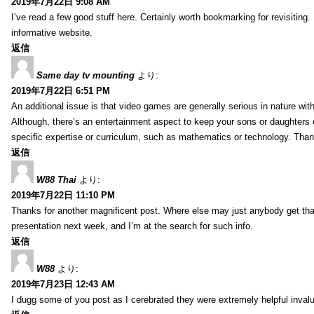
2019年7月22日 9:08 AM
I’ve read a few good stuff here. Certainly worth bookmarking for revisiting
informative website.
返信
Same day tv mounting
より:
2019年7月22日 6:51 PM
An additional issue is that video games are generally serious in nature with
Although, there’s an entertainment aspect to keep your sons or daughters
specific expertise or curriculum, such as mathematics or technology. Thank
返信
W88 Thai
より:
2019年7月22日 11:10 PM
Thanks for another magnificent post. Where else may just anybody get that 
presentation next week, and I’m at the search for such info.
返信
W88
より:
2019年7月23日 12:43 AM
I dugg some of you post as I cerebrated they were extremely helpful inval