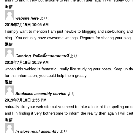
and I to find it very bothersome to tell the truth then again I will surely co
返信
website here
より:
2019年7月15日 10:05 AM
I simply want to mention I am just newbie to blogging and site-building an
blog . You actually have awesome writings. Regards for sharing your blog.
返信
Catering รับจัดเลี้ยงนอกสถานที่
より:
2019年7月18日 10:39 AM
whoah this weblog is fantastic i really like studying your posts. Keep up t
for this information, you could help them greatly.
返信
Bookcase assembly service
より:
2019年7月18日 1:55 PM
naturally like your web-site but you need to take a look at the spelling on 
and I in finding it very bothersome to inform the reality then again I will ce
返信
In store retail assembly
より: