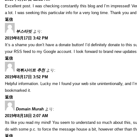
Excellent post. I was checking constantly this blog and I’m impressed! Very 
a lot. I was seeking this particular info for a very long time. Thank you an
返信
부스타빗
より:
2019年8月17日 3:42 PM
It’s a shame you don’t have a donate button! I’d definitely donate to this s
your RSS feed to my Google account. I look forward to brand new updates 
返信
먹튀사이트 추천
より:
2019年8月17日 3:52 PM
Helpful information. Lucky me I found your web site unintentionally, and I’
bookmarked it.
返信
Domain Murah
より:
2019年8月18日 2:07 AM
Its like you read my mind! You seem to understand so much about this, such
do with some p.c. to force the message house a bit, however other than that, 
返信