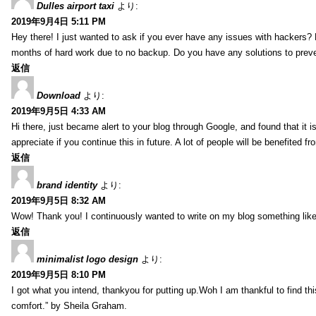
Dulles airport taxi
より:
2019年9月4日 5:11 PM
Hey there! I just wanted to ask if you ever have any issues with hackers?
months of hard work due to no backup. Do you have any solutions to prev
返信
Download
より:
2019年9月5日 4:33 AM
Hi there, just became alert to your blog through Google, and found that it is
appreciate if you continue this in future. A lot of people will be benefited f
返信
brand identity
より:
2019年9月5日 8:32 AM
Wow! Thank you! I continuously wanted to write on my blog something like 
返信
minimalist logo design
より:
2019年9月5日 8:10 PM
I got what you intend, thankyou for putting up.Woh I am thankful to find th
comfort.” by Sheila Graham.