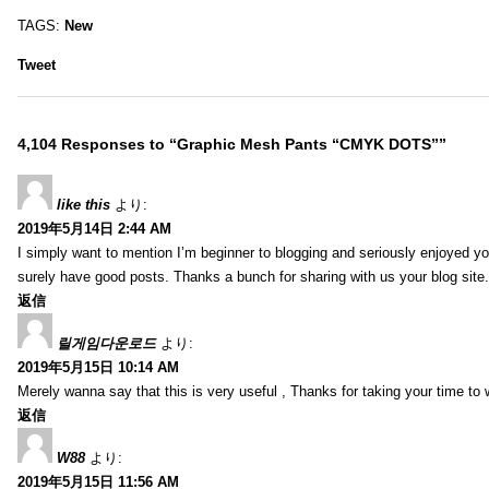
TAGS:
New
Tweet
4,104 Responses to “Graphic Mesh Pants “CMYK DOTS””
like this
より:
2019年5月14日 2:44 AM
I simply want to mention I’m beginner to blogging and seriously enjoyed yo
surely have good posts. Thanks a bunch for sharing with us your blog site.
返信
릴게임다운로드
より:
2019年5月15日 10:14 AM
Merely wanna say that this is very useful , Thanks for taking your time to w
返信
W88
より:
2019年5月15日 11:56 AM