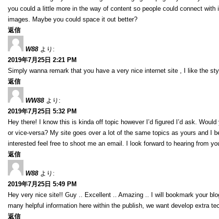
you could a little more in the way of content so people could connect with it
images. Maybe you could space it out better?
返信
W88
より:
2019年7月25日 2:21 PM
Simply wanna remark that you have a very nice internet site , I like the styl
返信
WW88
より:
2019年7月25日 5:32 PM
Hey there! I know this is kinda off topic however I’d figured I’d ask. Would
or vice-versa? My site goes over a lot of the same topics as yours and I b
interested feel free to shoot me an email. I look forward to hearing from y
返信
W88
より:
2019年7月25日 5:49 PM
Hey very nice site!! Guy .. Excellent .. Amazing .. I will bookmark your bl
many helpful information here within the publish, we want develop extra tec
返信