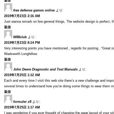
返信
free defense games online
より:
2019年7月23日 2:16 AM
Just wanna remark on few general things, The website design is perfect, the 
返信
W88club
より:
2019年7月23日 8:14 PM
Very interesting points you have mentioned , regards for posting . “Great is 
Wadsworth Longfellow.
返信
John Deere Diagnostic and Test Manuals
より:
2019年7月25日 1:12 AM
Each and every time I visit this web site there’s a new challenge and imp
several times to understand how you’re doing some things to wear them my
返信
formuler z8
より:
2019年7月25日 1:17 AM
I was wondering if you ever thought of changing the page layout of your sit