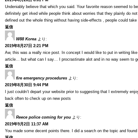
Undeniably believe that which you said. Your favorite reason seemed to be 
definitely get irked while people think about worries that they plainly do n
defined out the whole thing without having side-effects , people could take
返信
W88 Korea
より:
2019年8月27日 2:21 PM
Aw, this was a really nice post. In concept I would like to put in writing li
article… but what can I say… I procrastinate alot and in no way seem to g
返信
fire emergency procedures
より:
2019年8月30日 9:44 PM
I just couldn’t depart your website prior to suggesting that I extremely enj
back often to check up on new posts
返信
Reece police coming for you
より:
2019年9月2日 11:37 AM
You made some decent points there. I did a search on the topic and found m
返信