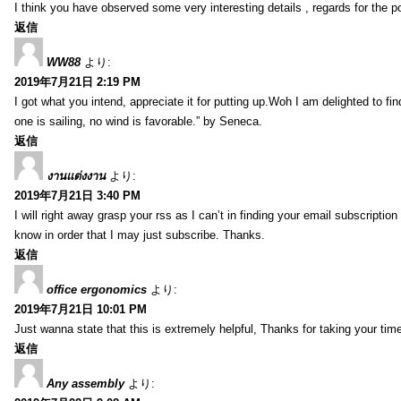
I think you have observed some very interesting details , regards for the p
返信
WW88
より:
2019年7月21日 2:19 PM
I got what you intend, appreciate it for putting up.Woh I am delighted to fi
one is sailing, no wind is favorable.” by Seneca.
返信
งานแต่งงาน
より:
2019年7月21日 3:40 PM
I will right away grasp your rss as I can’t in finding your email subscripti
know in order that I may just subscribe. Thanks.
返信
office ergonomics
より:
2019年7月21日 10:01 PM
Just wanna state that this is extremely helpful, Thanks for taking your time 
返信
Any assembly
より: