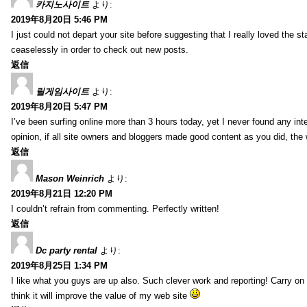
카지노사이트
より:
2019年8月20日 5:46 PM
I just could not depart your site before suggesting that I really loved the s
ceaselessly in order to check out new posts.
返信
릴게임사이트
より:
2019年8月20日 5:47 PM
I’ve been surfing online more than 3 hours today, yet I never found any inter
opinion, if all site owners and bloggers made good content as you did, the 
返信
Mason Weinrich
より:
2019年8月21日 12:20 PM
I couldn’t refrain from commenting. Perfectly written!
返信
Dc party rental
より:
2019年8月25日 1:34 PM
I like what you guys are up also. Such clever work and reporting! Carry on
think it will improve the value of my web site