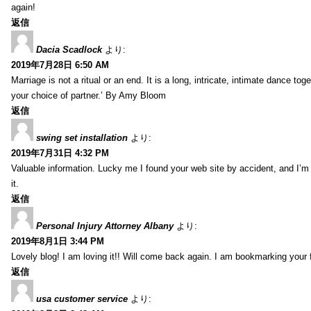
again!
返信
Dacia Scadlock
より:
2019年7月28日 6:50 AM
Marriage is not a ritual or an end. It is a long, intricate, intimate dance
your choice of partner.’ By Amy Bloom
返信
swing set installation
より:
2019年7月31日 4:32 PM
Valuable information. Lucky me I found your web site by accident, and I’m
it.
返信
Personal Injury Attorney Albany
より:
2019年8月1日 3:44 PM
Lovely blog! I am loving it!! Will come back again. I am bookmarking your 
返信
usa customer service
より: