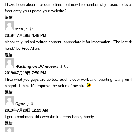
I have been absent for some time, but now I remember why I used to love t
frequently you update your website?
返信
teen
より:
2019年7月19日 4:48 PM
Absolutely indited written content, appreciate it for information. “The las
hand.” by Fred Allen.
返信
Washington DC movers
より:
2019年7月19日 7:50 PM
I like what you guys are up too. Such clever work and reporting! Carry on
blogroll. I think it’ll improve the value of my site
返信
Oguz
より:
2019年7月20日 12:29 AM
I gotta bookmark this website it seems handy handy
返信