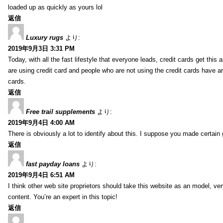
loaded up as quickly as yours lol
返信
Luxury rugs
より:
2019年9月3日 3:31 PM
Today, with all the fast lifestyle that everyone leads, credit cards get t
are using credit card and people who are not using the credit cards have ar
cards.
返信
Free trail supplements
より:
2019年9月4日 4:00 AM
There is obviously a lot to identify about this. I suppose you made certain 
返信
fast payday loans
より:
2019年9月4日 6:51 AM
I think other web site proprietors should take this website as an model, ver
content. You’re an expert in this topic!
返信