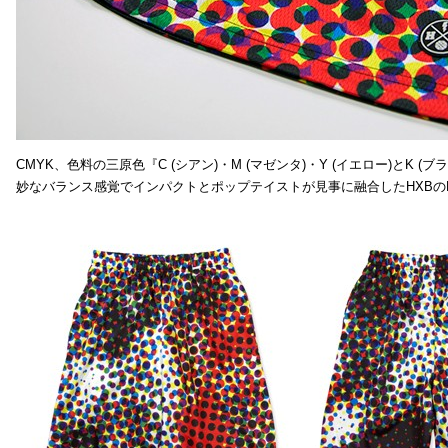
CMYK、色料の三原色『C (シアン)・M (マゼンタ)・Y (イエロー)と
妙なバランス感覚でインパクトとポップテイストが見事に融合したHXBの