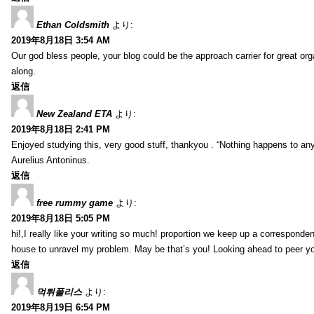
Ethan Coldsmith
より:
2019年8月18日 3:54 AM
Our god bless people, your blog could be the approach carrier for great org
along.
返信
New Zealand ETA
より:
2019年8月18日 2:41 PM
Enjoyed studying this, very good stuff, thankyou . “Nothing happens to any
Aurelius Antoninus.
返信
free rummy game
より:
2019年8月18日 5:05 PM
hi!,I really like your writing so much! proportion we keep up a corresponde
house to unravel my problem. May be that’s you! Looking ahead to peer y
返信
먹튀폴리스
より:
2019年8月19日 6:54 PM