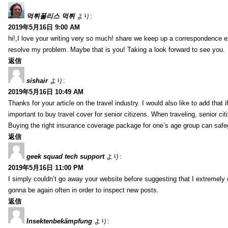
먹튀폴리스 먹튀
より:
2019年5月16日 9:00 AM
hi!,I love your writing very so much! share we keep up a correspondence e
resolve my problem. Maybe that is you! Taking a look forward to see you.
返信
sishair
より:
2019年5月16日 10:49 AM
Thanks for your article on the travel industry. I would also like to add that i
important to buy travel cover for senior citizens. When traveling, senior ci
Buying the right insurance coverage package for one’s age group can safe
返信
geek squad tech support
より:
2019年5月16日 11:00 PM
I simply couldn’t go away your website before suggesting that I extremely 
gonna be again often in order to inspect new posts.
返信
Insektenbekämpfung
より: