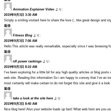
Animation Explainer Video
より:
2019年9月3日 3:30 AM
Simply a smiling visitant here to share the love (:, btw great design and sty
返信
Fitness Blog
より:
2019年9月3日 7:06 AM
Hello.This article was really remarkable, especially since I was browsing f
返信
nfl power rankings
より:
2019年9月3日 8:10 AM
I’ve been exploring for a little bit for any high quality articles or blog post
web site. Reading this information So i am happy to convey that I’ve an in
most certainly will make certain to do not forget this site and give it a look 
返信
take a look at the site here
より:
2019年9月3日 8:40 AM
Nice blog here! Also your website loads up fast! What web host are you usin