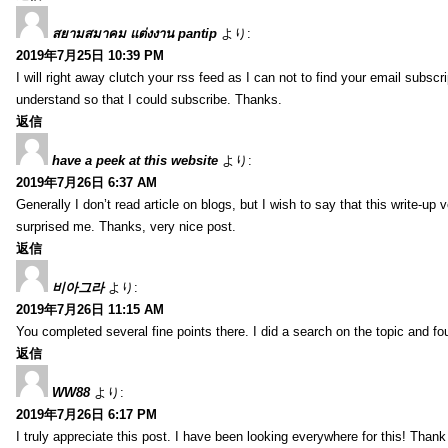
สยามสมาคม แต่งงาน pantip
より:
2019年7月25日 10:39 PM
I will right away clutch your rss feed as I can not to find your email subsc
understand so that I could subscribe. Thanks.
返信
have a peek at this website
より:
2019年7月26日 6:37 AM
Generally I don’t read article on blogs, but I wish to say that this write-up
surprised me. Thanks, very nice post.
返信
비아그라
より:
2019年7月26日 11:15 AM
You completed several fine points there. I did a search on the topic and fo
返信
WW88
より:
2019年7月26日 6:17 PM
I truly appreciate this post. I have been looking everywhere for this! Th