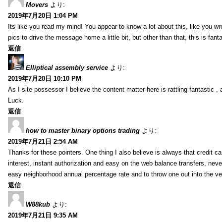
Movers
より:
2019年7月20日 1:04 PM
Its like you read my mind! You appear to know a lot about this, like you wr
pics to drive the message home a little bit, but other than that, this is fantas
返信
Elliptical assembly service
より:
2019年7月20日 10:10 PM
As I site possessor I believe the content matter here is rattling fantastic ,
Luck.
返信
how to master binary options trading
より:
2019年7月21日 2:54 AM
Thanks for these pointers. One thing I also believe is always that credit c
interest, instant authorization and easy on the web balance transfers, nev
easy neighborhood annual percentage rate and to throw one out into the ve
返信
W88kub
より:
2019年7月21日 9:35 AM