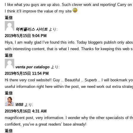
I like what you guys are up also. Such clever work and reporting! Carry on
I think it’ll improve the value of my site
返信
먹튀폴리스 사이트
より:
2019年5月15日 9:04 PM
Hiya, I am really glad I’ve found this info. Today bloggers publish only abou
with interesting content, that is what I need. Thanks for keeping this web sit
返信
venta por catalogo
より:
2019年5月15日 11:54 PM
Hi there very cool website!! Guy .. Beautiful .. Superb .. I will bookmark y
useful information right here within the post, we need work out extra strategie
返信
W88
より:
2019年5月16日 4:31 AM
magnificent post, very informative. I wonder why the other specialists of th
confident, you’ve a great readers’ base already!
返信