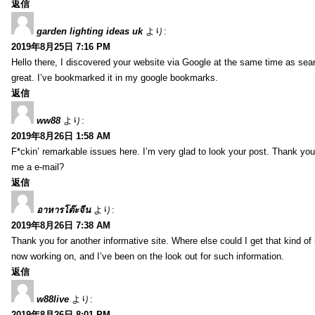
返信
garden lighting ideas uk
より:
2019年8月25日 7:16 PM
Hello there, I discovered your website via Google at the same time as sea
great. I’ve bookmarked it in my google bookmarks.
返信
ww88
より:
2019年8月26日 1:58 AM
F*ckin’ remarkable issues here. I’m very glad to look your post. Thank yo
me a e-mail?
返信
อาหารโต๊ะจีน
より:
2019年8月26日 7:38 AM
Thank you for another informative site. Where else could I get that kind of i
now working on, and I’ve been on the look out for such information.
返信
w88live
より:
2019年8月26日 8:01 PM