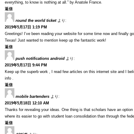
everything, to know is nothing at all.” by Anatole France.
返信
round the world ticket
より:
2019年5月17日 1:19 PM
Greetings! I’ve been reading your website for some time now and finally 
Texas! Just wanted to mention keep up the fantastic work!
返信
push notifications android
より:
2019年5月17日 9:44 PM
Keep up the superb work , I read few articles on this internet site and I beli
info .
返信
mobile bartenders
より:
2019年5月18日 12:10 AM
Thanks for revealing your ideas. One thing is that scholars have an optio
where its easier to go with student loan consolidation than through the fede
返信