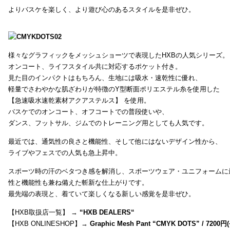
よりバスケを楽しく、より遊び心のあるスタイルを是非ぜひ。
様々なグラフィックをメッシュショーツで表現したHXBの人気シリーズ。
オンコート、ライフスタイル共に対応するポケット付き。
見た目のインパクトはもちろん、生地には吸水・速乾性に優れ、
軽量でさわやかな肌ざわりが特徴のY型断面ポリエステル糸を使用した
【急速吸水速乾素材アクアステルス】 を使用。
バスケでのオンコート、オフコートでの普段使いや、
ダンス、フットサル、ジムでのトレーニング用としても人気です。
最近では、通気性の良さと機能性、そして他にはないデザイン性から、
ライブやフェスでの人気も急上昇中。
スポーツ時の汗のベタつき感を解消し、スポーツウェア・ユニフォームに
性と機能性も兼ね備えた斬新な仕上がりです。
最先端の表現と、着ていて楽しくなる新しい感覚を是非ぜひ。
【HXB取扱店一覧】 →
“
HXB DEALERS
“
【HXB ONLINESHOP】→
Graphic Mesh Pant “CMYK DOTS” / 7200円(