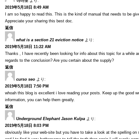
야마토
より:
2019年5月18日 8:49 AM
I am so happy to read this. This is the kind of manual that needs to be giv
Appreciate your sharing this best doc.
返信
what is a section 21 eviction notice
より:
2019年5月18日 11:22 AM
Thanks , I have recently been looking for info about this topic for a while a
regards to the conclusion? Are you certain about the supply?
返信
curso seo
より:
2019年5月18日 7:50 PM
whoah this blog is excellent i love reading your posts. Keep up the good 
information, you can help them greatly.
返信
Underground Elephant Jason Kulpa
より:
2019年5月18日 8:03 PM
obviously like your web-site but you have to take a look at the spelling on