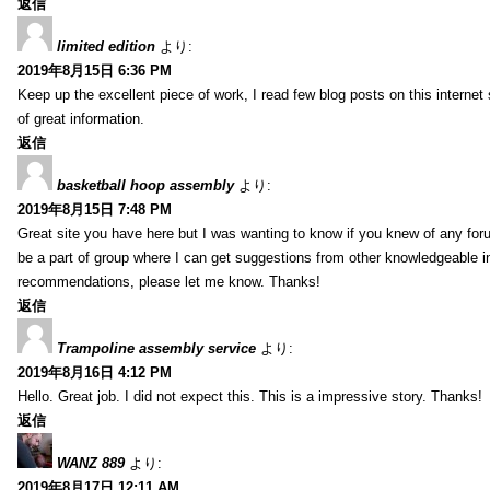
返信
limited edition
より:
2019年8月15日 6:36 PM
Keep up the excellent piece of work, I read few blog posts on this internet 
of great information.
返信
basketball hoop assembly
より:
2019年8月15日 7:48 PM
Great site you have here but I was wanting to know if you knew of any foru
be a part of group where I can get suggestions from other knowledgeable in
recommendations, please let me know. Thanks!
返信
Trampoline assembly service
より:
2019年8月16日 4:12 PM
Hello. Great job. I did not expect this. This is a impressive story. Thanks!
返信
WANZ 889
より:
2019年8月17日 12:11 AM