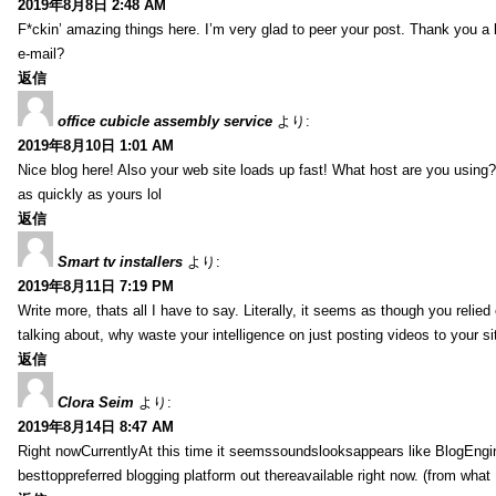
2019年8月8日 2:48 AM
F*ckin’ amazing things here. I’m very glad to peer your post. Thank you a 
e-mail?
返信
office cubicle assembly service
より:
2019年8月10日 1:01 AM
Nice blog here! Also your web site loads up fast! What host are you using? 
as quickly as yours lol
返信
Smart tv installers
より:
2019年8月11日 7:19 PM
Write more, thats all I have to say. Literally, it seems as though you relie
talking about, why waste your intelligence on just posting videos to your 
返信
Clora Seim
より:
2019年8月14日 8:47 AM
Right nowCurrentlyAt this time it seemssoundslooksappears like BlogEn
besttoppreferred blogging platform out thereavailable right now. (from what 