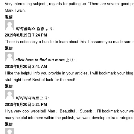
Very interesting subject , regards for putting up. “There are several good p
Mark Twain.
返信
먹튀폴리스 검증
より:
2019年8月19日 7:24 PM
There is noticeably a bundle to learn about this. I assume you made sure n
返信
click here to find out more
より:
2019年8月20日 2:41 AM
I like the helpful info you provide in your articles. I will bookmark your bl
stuff right here! Best of luck for the next!
返信
바카라사이트
より:
2019年8月20日 5:21 PM
Hiya very cool website!! Man .. Beautiful .. Superb .. I’ll bookmark your w
many helpful info here within the publish, we want develop extra strategies on
返信