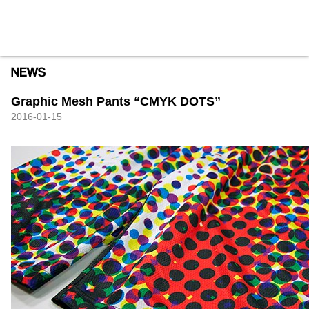
HXB
Home
Hugest
About
Academy
Contact
Store
Graphic Mesh Pants “CMYK DOTS”
2016-01-15