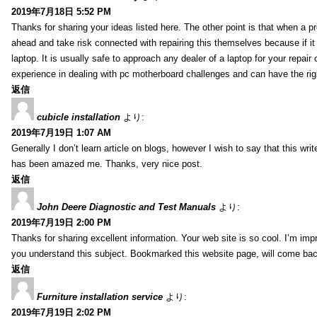
2019年7月18日 5:52 PM
Thanks for sharing your ideas listed here. The other point is that when a
ahead and take risk connected with repairing this themselves because if it
laptop. It is usually safe to approach any dealer of a laptop for your repa
experience in dealing with pc motherboard challenges and can have the rig
返信
cubicle installation
より:
2019年7月19日 1:07 AM
Generally I don’t learn article on blogs, however I wish to say that this wr
has been amazed me. Thanks, very nice post.
返信
John Deere Diagnostic and Test Manuals
より:
2019年7月19日 2:00 PM
Thanks for sharing excellent information. Your web site is so cool. I’m impr
you understand this subject. Bookmarked this website page, will come back 
返信
Furniture installation service
より:
2019年7月19日 2:02 PM