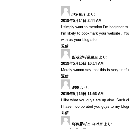
like this
より:
2019年5月14日 2:44 AM
I simply want to mention I’m beginner to
I’m likely to bookmark your website . Y
with us your blog site.
返信
릴게임다운로드
より:
2019年5月15日 10:14 AM
Merely wanna say that this is very useful
返信
W88
より:
2019年5月15日 11:56 AM
I like what you guys are up also. Such c
I have incorporated you guys to my blogrol
返信
먹튀폴리스 사이트
より: