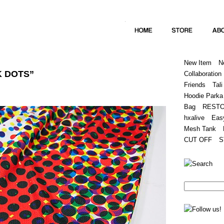
Home
Hugest
About
Store
New Item
N
K DOTS”
Collaboration
Friends
Tali
Hoodie Parka
Bag
REST
hxalive
Eas
Mesh Tank
CUT OFF
S