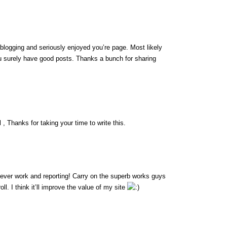
 blogging and seriously enjoyed you’re page. Most likely
ou surely have good posts. Thanks a bunch for sharing
 , Thanks for taking your time to write this.
lever work and reporting! Carry on the superb works guys
l. I think it’ll improve the value of my site