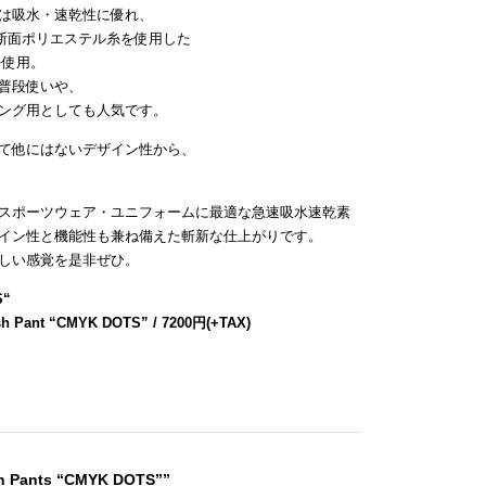
は吸水・速乾性に優れ、
断面ポリエステル糸を使用した
を使用。
普段使いや、
ング用としても人気です。
て他にはないデザイン性から、
スポーツウェア・ユニフォームに最適な急速吸水速乾素
イン性と機能性も兼ね備えた斬新な仕上がりです。
しい感覚を是非ぜひ。
S
“
sh Pant “CMYK DOTS” / 7200円(+TAX)
sh Pants “CMYK DOTS””