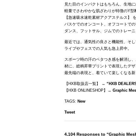
見た目のインパクトはもちろん、生地に
軽量でさわやかな肌ざわりが特徴のY型
【急速吸水速乾素材アクアステルス】 
バスケでのオンコート、オフコートでの
ダンス、フットサル、ジムでのトレーニ
最近では、通気性の良さと機能性、そし
ライブやフェスでの人気も急上昇中。
スポーツ時の汗のベタつき感を解消し、
材に、総柄昇華プリントで表現したデザ
最先端の表現と、着ていて楽しくなる新
【HXB取扱店一覧】 →
“
HXB DEALER
【HXB ONLINESHOP】→
Graphic Me
TAGS:
New
Tweet
4,104 Responses to “Graphic Me