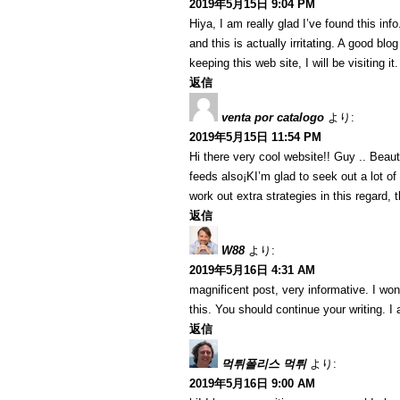
2019年5月15日 9:04 PM
Hiya, I am really glad I’ve found this in
and this is actually irritating. A good blo
keeping this web site, I will be visiting i
返信
venta por catalogo
より:
2019年5月15日 11:54 PM
Hi there very cool website!! Guy .. Beaut
feeds also¡KI’m glad to seek out a lot of
work out extra strategies in this regard, th
返信
W88
より:
2019年5月16日 4:31 AM
magnificent post, very informative. I won
this. You should continue your writing. I
返信
먹튀폴리스 먹튀
より:
2019年5月16日 9:00 AM