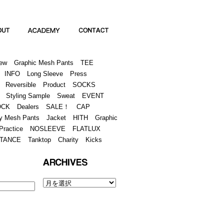
Academy
Contact
ew
Graphic Mesh Pants
TEE
INFO
Long Sleeve
Press
Reversible
Product
SOCKS
Styling Sample
Sweat
EVENT
OCK
Dealers
SALE！
CAP
y Mesh Pants
Jacket
HITH
Graphic
Practice
NOSLEEVE
FLATLUX
TANCE
Tanktop
Charity
Kicks