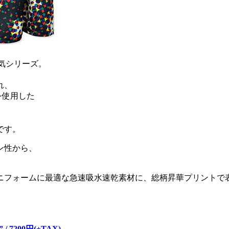
気シリーズ。
れ、
を使用した
です。
ン性から、
ニフォームに最適な急速吸水速乾素材に、総柄昇華プリントで
。
” / 7200円(+TAX)