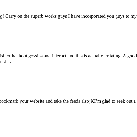
g! Carry on the superb works guys I have incorporated you guys to my bl
sh only about gossips and internet and this is actually irritating. A goo
ind it.
l bookmark your website and take the feeds also¡KI’m glad to seek out a 