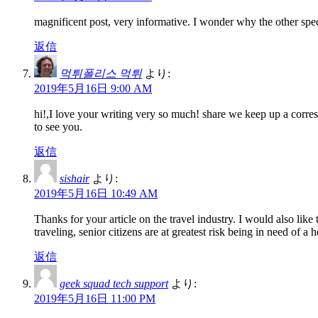
magnificent post, very informative. I wonder why the other speci
返信
먹튀폴리스 먹튀
より:
2019年5月16日 9:00 AM
hi!,I love your writing very so much! share we keep up a corr
to see you.
返信
sishair
より:
2019年5月16日 10:49 AM
Thanks for your article on the travel industry. I would also like 
traveling, senior citizens are at greatest risk being in need o
返信
geek squad tech support
より:
2019年5月16日 11:00 PM