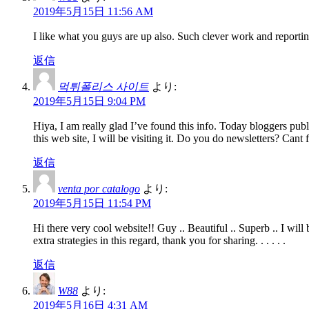
2019年5月15日 11:56 AM
I like what you guys are up also. Such clever work and reportin
返信
먹튀폴리스 사이트
より:
2019年5月15日 9:04 PM
Hiya, I am really glad I’ve found this info. Today bloggers publi
this web site, I will be visiting it. Do you do newsletters? Cant f
返信
venta por catalogo
より:
2019年5月15日 11:54 PM
Hi there very cool website!! Guy .. Beautiful .. Superb .. I wil
extra strategies in this regard, thank you for sharing. . . . . .
返信
W88
より:
2019年5月16日 4:31 AM