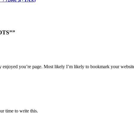
DOTS””
y enjoyed you’re page. Most likely I’m likely to bookmark your websit
r time to write this.