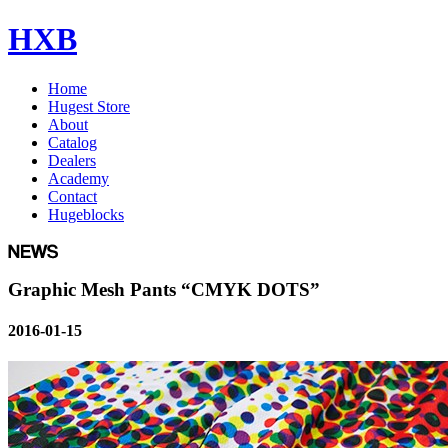
HXB
Home
Hugest Store
About
Catalog
Dealers
Academy
Contact
Hugeblocks
Graphic Mesh Pants “CMYK DOTS”
2016-01-15