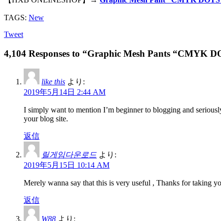
TAGS:
New
Tweet
4,104 Responses to “Graphic Mesh Pants “CMYK 
like this
より:
2019年5月14日 2:44 AM
I simply want to mention I’m beginner to blogging and seriousl
your blog site.
返信
릴게임다운로드
より:
2019年5月15日 10:14 AM
Merely wanna say that this is very useful , Thanks for taking you
返信
W88
より: