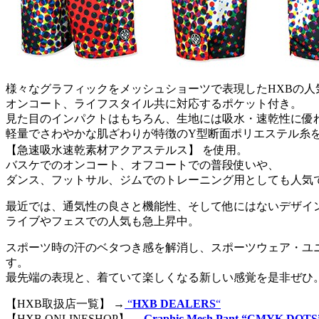
様々なグラフィックをメッシュショーツで表現したHXBの人
オンコート、ライフスタイル共に対応するポケット付き。
見た目のインパクトはもちろん、生地には吸水・速乾性に優
軽量でさわやかな肌ざわりが特徴のY型断面ポリエステル糸
【急速吸水速乾素材アクアステルス】 を使用。
バスケでのオンコート、オフコートでの普段使いや、
ダンス、フットサル、ジムでのトレーニング用としても人気
最近では、通気性の良さと機能性、そして他にはないデザイ
ライブやフェスでの人気も急上昇中。
スポーツ時の汗のベタつき感を解消し、スポーツウェア・ユ
す。
最先端の表現と、着ていて楽しくなる新しい感覚を是非ぜひ
【HXB取扱店一覧】 →
“
HXB DEALERS
“
【HXB ONLINESHOP】→
Graphic Mesh Pant “CMYK DOTS