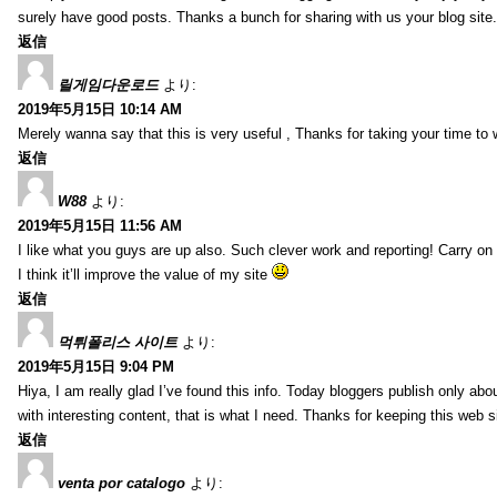
surely have good posts. Thanks a bunch for sharing with us your blog site.
返信
릴게임다운로드
より:
2019年5月15日 10:14 AM
Merely wanna say that this is very useful , Thanks for taking your time to w
返信
W88
より:
2019年5月15日 11:56 AM
I like what you guys are up also. Such clever work and reporting! Carry on
I think it’ll improve the value of my site
返信
먹튀폴리스 사이트
より:
2019年5月15日 9:04 PM
Hiya, I am really glad I’ve found this info. Today bloggers publish only abou
with interesting content, that is what I need. Thanks for keeping this web sit
返信
venta por catalogo
より: