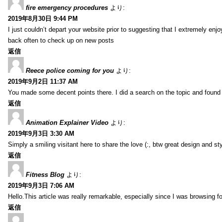
fire emergency procedures
より:
2019年8月30日 9:44 PM
I just couldn’t depart your website prior to suggesting that I extremely enj
back often to check up on new posts
返信
Reece police coming for you
より:
2019年9月2日 11:37 AM
You made some decent points there. I did a search on the topic and found m
返信
Animation Explainer Video
より:
2019年9月3日 3:30 AM
Simply a smiling visitant here to share the love (:, btw great design and sty
返信
Fitness Blog
より:
2019年9月3日 7:06 AM
Hello.This article was really remarkable, especially since I was browsing f
返信