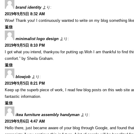
brand identity
より:
2019年9月5日 8:32 AM
Wow! Thank you! I continuously wanted to write on my blog something like 
返信
minimalist logo design
より:
2019年9月5日 8:10 PM
I got what you intend, thankyou for putting up.Woh I am thankful to find th
comfort.” by Sheila Graham.
返信
blowjob
より:
2019年9月5日 8:21 PM
Keep up the superb piece of work, I read few blog posts on this web site an
fantastic information.
返信
ikea furniture assembly handyman
より:
2019年9月6日 4:47 AM
Hello there, just became aware of your blog through Google, and found that i