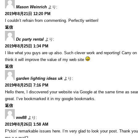
Mason Weinrich
より:
2019年8月21日 12:20 PM
I couldn’t refrain from commenting. Perfectly written!
返信
Dc party rental
より:
2019年8月25日 1:34 PM
I like what you guys are up also. Such clever work and reporting! Carry on
think it will improve the value of my web site
返信
garden lighting ideas uk
より:
2019年8月25日 7:16 PM
Hello there, I discovered your website via Google at the same time as sea
great. I’ve bookmarked it in my google bookmarks.
返信
ww88
より:
2019年8月26日 1:58 AM
F*ckin’ remarkable issues here. I’m very glad to look your post. Thank yo
me a e-mail?