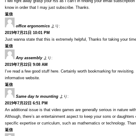
I will right away grasp your rss as I can’t in finding your email subscripti
know in order that I may just subscribe. Thanks.
返信
office ergonomics
より:
2019年7月21日 10:01 PM
Just wanna state that this is extremely helpful, Thanks for taking your time 
返信
Any assembly
より:
2019年7月22日 9:08 AM
I’ve read a few good stuff here. Certainly worth bookmarking for revisiting
informative website.
返信
Same day tv mounting
より:
2019年7月22日 6:51 PM
An additional issue is that video games are generally serious in nature with
Although, there’s an entertainment aspect to keep your sons or daughters
specific expertise or curriculum, such as mathematics or technology. Thank
返信