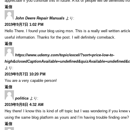
appreciate if you continue this in future. A lot of people will be benefited f
返信
John Deere Repair Manuals
より:
2019年9月7日 1:02 PM
Hello There. I found your blog using msn. This is a really well written artic
useful information. Thanks for the post. I will definitely comeback.
返信
https://www.udemy.com/topic/excel/?sort=price-low-to-
high&closedCaptionAvailable=undefined&quizAvailable=undefined&co
より:
2019年9月7日 10:20 PM
You are a very capable person!
返信
politica
より:
2019年9月8日 4:32 AM
Hey there! I know this is kind of off topic but I was wondering if you kne
using the same blog platform as yours and I’m having trouble finding one?
返信