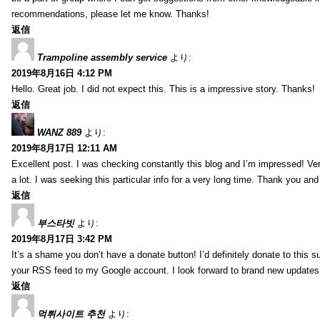
recommendations, please let me know. Thanks!
返信
Trampoline assembly service
より:
2019年8月16日 4:12 PM
Hello. Great job. I did not expect this. This is a impressive story. Thanks!
返信
WANZ 889
より:
2019年8月17日 12:11 AM
Excellent post. I was checking constantly this blog and I’m impressed! Very 
a lot. I was seeking this particular info for a very long time. Thank you an
返信
부스타빗
より:
2019年8月17日 3:42 PM
It’s a shame you don’t have a donate button! I’d definitely donate to this s
your RSS feed to my Google account. I look forward to brand new updates 
返信
먹튀사이트 추천
より: