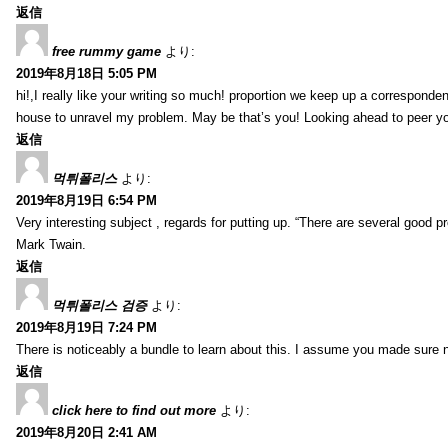
返信
free rummy game
より:
2019年8月18日 5:05 PM
hi!,I really like your writing so much! proportion we keep up a corresponde
house to unravel my problem. May be that’s you! Looking ahead to peer y
返信
먹튀폴리스
より:
2019年8月19日 6:54 PM
Very interesting subject , regards for putting up. “There are several good p
Mark Twain.
返信
먹튀폴리스 검증
より:
2019年8月19日 7:24 PM
There is noticeably a bundle to learn about this. I assume you made sure n
返信
click here to find out more
より:
2019年8月20日 2:41 AM