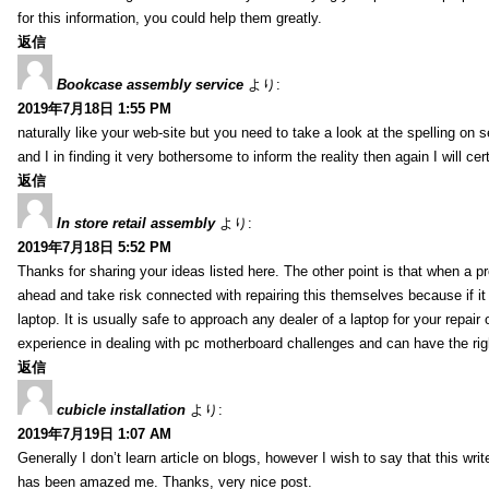
for this information, you could help them greatly.
返信
Bookcase assembly service
より:
2019年7月18日 1:55 PM
naturally like your web-site but you need to take a look at the spelling on 
and I in finding it very bothersome to inform the reality then again I will ce
返信
In store retail assembly
より:
2019年7月18日 5:52 PM
Thanks for sharing your ideas listed here. The other point is that when a
ahead and take risk connected with repairing this themselves because if it
laptop. It is usually safe to approach any dealer of a laptop for your repa
experience in dealing with pc motherboard challenges and can have the rig
返信
cubicle installation
より:
2019年7月19日 1:07 AM
Generally I don’t learn article on blogs, however I wish to say that this wr
has been amazed me. Thanks, very nice post.