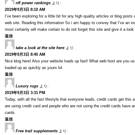
nfl power rankings
より:
2019年9月3日 8:10 AM
I’ve been exploring for a little bit for any high quality articles or blog post
web site. Reading this information So i am happy to convey that I’ve an in
most certainly will make certain to do not forget this site and give it a look 
返信
take a look at the site here
より:
2019年9月3日 8:40 AM
Nice blog here! Also your website loads up fast! What web host are you usin
loaded up as quickly as yours lol
返信
Luxury rugs
より:
2019年9月3日 3:31 PM
Today, with all the fast lifestyle that everyone leads, credit cards get t
are using credit card and people who are not using the credit cards have ar
cards.
返信
Free trail supplements
より: