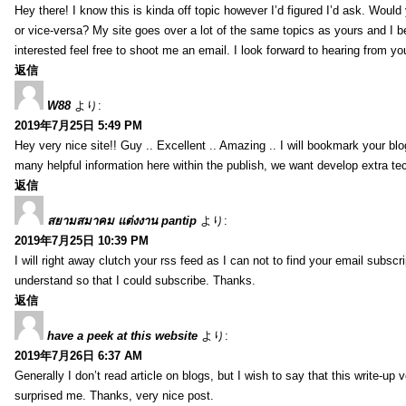
Hey there! I know this is kinda off topic however I’d figured I’d ask. Would
or vice-versa? My site goes over a lot of the same topics as yours and I b
interested feel free to shoot me an email. I look forward to hearing from y
返信
W88
より:
2019年7月25日 5:49 PM
Hey very nice site!! Guy .. Excellent .. Amazing .. I will bookmark your bl
many helpful information here within the publish, we want develop extra tec
返信
สยามสมาคม แต่งงาน pantip
より:
2019年7月25日 10:39 PM
I will right away clutch your rss feed as I can not to find your email subsc
understand so that I could subscribe. Thanks.
返信
have a peek at this website
より:
2019年7月26日 6:37 AM
Generally I don’t read article on blogs, but I wish to say that this write-up
surprised me. Thanks, very nice post.