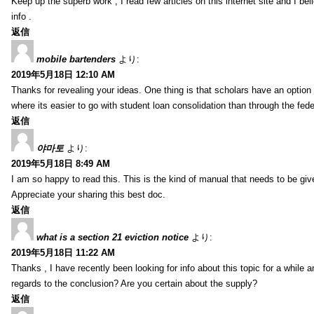
Keep up the superb work , I read few articles on this internet site and I beli
info .
返信
mobile bartenders
より:
2019年5月18日 12:10 AM
Thanks for revealing your ideas. One thing is that scholars have an optio
where its easier to go with student loan consolidation than through the fede
返信
야마토
より:
2019年5月18日 8:49 AM
I am so happy to read this. This is the kind of manual that needs to be giv
Appreciate your sharing this best doc.
返信
what is a section 21 eviction notice
より:
2019年5月18日 11:22 AM
Thanks , I have recently been looking for info about this topic for a while a
regards to the conclusion? Are you certain about the supply?
返信