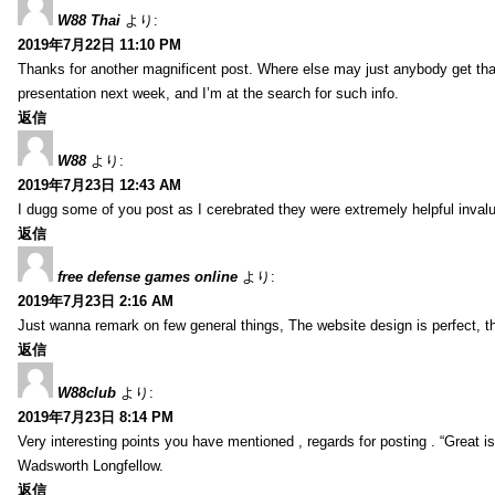
W88 Thai
より:
2019年7月22日 11:10 PM
Thanks for another magnificent post. Where else may just anybody get that 
presentation next week, and I’m at the search for such info.
返信
W88
より:
2019年7月23日 12:43 AM
I dugg some of you post as I cerebrated they were extremely helpful inval
返信
free defense games online
より:
2019年7月23日 2:16 AM
Just wanna remark on few general things, The website design is perfect, the 
返信
W88club
より:
2019年7月23日 8:14 PM
Very interesting points you have mentioned , regards for posting . “Great is 
Wadsworth Longfellow.
返信