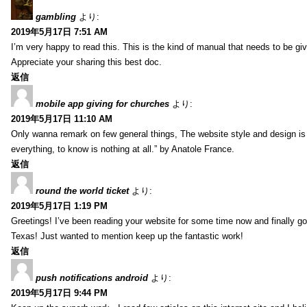
gambling
より:
2019年5月17日 7:51 AM
I’m very happy to read this. This is the kind of manual that needs to be giv
Appreciate your sharing this best doc.
返信
mobile app giving for churches
より:
2019年5月17日 11:10 AM
Only wanna remark on few general things, The website style and design is pe
everything, to know is nothing at all.” by Anatole France.
返信
round the world ticket
より:
2019年5月17日 1:19 PM
Greetings! I’ve been reading your website for some time now and finally 
Texas! Just wanted to mention keep up the fantastic work!
返信
push notifications android
より:
2019年5月17日 9:44 PM