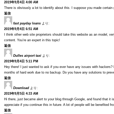
2019年9月4日 4:00 AM
There is obviously a lot to identify about this. I suppose you made certain 
返信
fast payday loans
より:
2019年9月4日 6:51 AM
I think other web site proprietors should take this website as an model, ver
content. You’re an expert in this topic!
返信
Dulles airport taxi
より:
2019年9月4日 5:11 PM
Hey there! I just wanted to ask if you ever have any issues with hackers?
months of hard work due to no backup. Do you have any solutions to prev
返信
Download
より:
2019年9月5日 4:33 AM
Hi there, just became alert to your blog through Google, and found that it is
appreciate if you continue this in future. A lot of people will be benefited f
返信