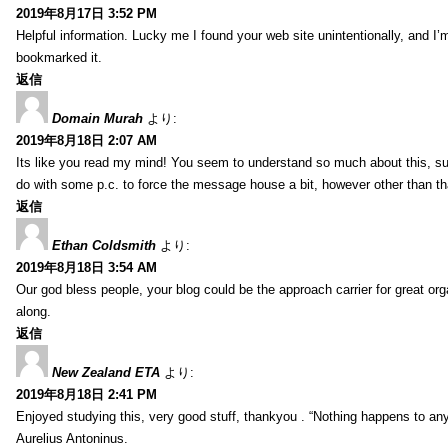
2019年8月17日 3:52 PM
Helpful information. Lucky me I found your web site unintentionally, and I’
bookmarked it.
返信
Domain Murah
より:
2019年8月18日 2:07 AM
Its like you read my mind! You seem to understand so much about this, such
do with some p.c. to force the message house a bit, however other than that, 
返信
Ethan Coldsmith
より:
2019年8月18日 3:54 AM
Our god bless people, your blog could be the approach carrier for great org
along.
返信
New Zealand ETA
より:
2019年8月18日 2:41 PM
Enjoyed studying this, very good stuff, thankyou . “Nothing happens to any
Aurelius Antoninus.