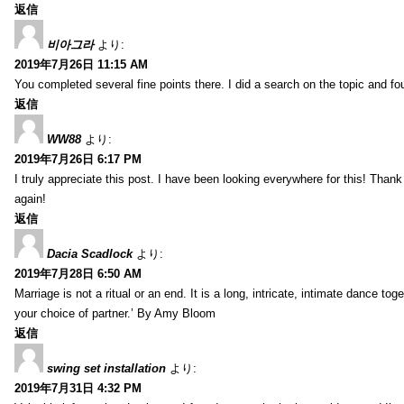
返信
비아그라
より:
2019年7月26日 11:15 AM
You completed several fine points there. I did a search on the topic and fo
返信
WW88
より:
2019年7月26日 6:17 PM
I truly appreciate this post. I have been looking everywhere for this! Th
again!
返信
Dacia Scadlock
より:
2019年7月28日 6:50 AM
Marriage is not a ritual or an end. It is a long, intricate, intimate dance
your choice of partner.’ By Amy Bloom
返信
swing set installation
より:
2019年7月31日 4:32 PM