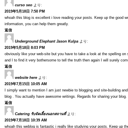
curso seo
より:
2019年5月18日 7:50 PM
whoah this blog is excellent i love reading your posts. Keep up the good 
information, you can help them greatly.
返信
Underground Elephant Jason Kulpa
より:
2019年5月18日 8:03 PM
obviously like your web-site but you have to take a look at the spelling on
and I to find it very bothersome to tell the truth then again I will surely co
返信
website here
より:
2019年7月15日 10:05 AM
I simply want to mention I am just newbie to blogging and site-building an
blog . You actually have awesome writings. Regards for sharing your blog.
返信
Catering รับจัดเลี้ยงนอกสถานที่
より:
2019年7月18日 10:39 AM
whoah this weblog is fantastic i really like studying your posts. Keep up t