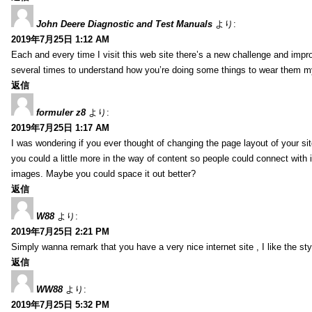
John Deere Diagnostic and Test Manuals
より:
2019年7月25日 1:12 AM
Each and every time I visit this web site there’s a new challenge and imp
several times to understand how you’re doing some things to wear them my
返信
formuler z8
より:
2019年7月25日 1:17 AM
I was wondering if you ever thought of changing the page layout of your sit
you could a little more in the way of content so people could connect with it
images. Maybe you could space it out better?
返信
W88
より:
2019年7月25日 2:21 PM
Simply wanna remark that you have a very nice internet site , I like the styl
返信
WW88
より:
2019年7月25日 5:32 PM