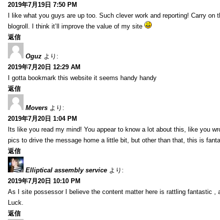
2019年7月19日 7:50 PM
I like what you guys are up too. Such clever work and reporting! Carry on
blogroll. I think it’ll improve the value of my site
返信
Oguz
より:
2019年7月20日 12:29 AM
I gotta bookmark this website it seems handy handy
返信
Movers
より:
2019年7月20日 1:04 PM
Its like you read my mind! You appear to know a lot about this, like you wr
pics to drive the message home a little bit, but other than that, this is fantas
返信
Elliptical assembly service
より:
2019年7月20日 10:10 PM
As I site possessor I believe the content matter here is rattling fantastic ,
Luck.
返信