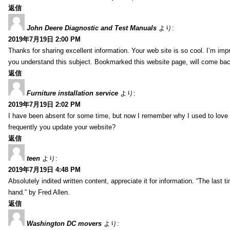
返信
John Deere Diagnostic and Test Manuals
より:
2019年7月19日 2:00 PM
Thanks for sharing excellent information. Your web site is so cool. I’m impr
you understand this subject. Bookmarked this website page, will come back 
返信
Furniture installation service
より:
2019年7月19日 2:02 PM
I have been absent for some time, but now I remember why I used to love t
frequently you update your website?
返信
teen
より:
2019年7月19日 4:48 PM
Absolutely indited written content, appreciate it for information. “The las
hand.” by Fred Allen.
返信
Washington DC movers
より: