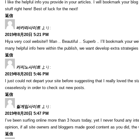
I like the helpful info you provide in your articles. I will bookmark your bl
stuff right here! Best of luck for the next!
返信
바카라사이트
より:
2019年8月20日 5:21 PM
Hiya very cool website!! Man .. Beautiful .. Superb .. I’ll bookmark your w
many helpful info here within the publish, we want develop extra strategies on
返信
카지노사이트
より:
2019年8月20日 5:46 PM
I just could not depart your site before suggesting that I really loved the s
ceaselessly in order to check out new posts.
返信
릴게임사이트
より:
2019年8月20日 5:47 PM
I’ve been surfing online more than 3 hours today, yet I never found any inter
opinion, if all site owners and bloggers made good content as you did, the 
返信