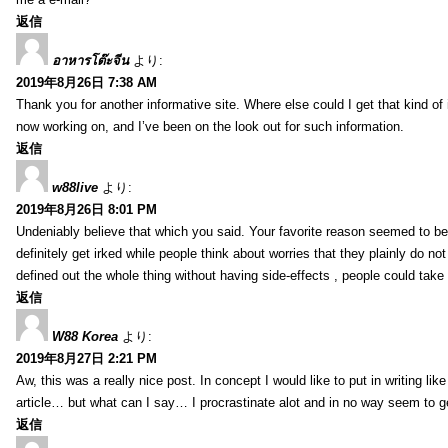
返信
อาหารโต๊ะจีน
より:
2019年8月26日 7:38 AM
Thank you for another informative site. Where else could I get that kind of i
now working on, and I’ve been on the look out for such information.
返信
w88live
より:
2019年8月26日 8:01 PM
Undeniably believe that which you said. Your favorite reason seemed to be 
definitely get irked while people think about worries that they plainly do n
defined out the whole thing without having side-effects , people could take
返信
W88 Korea
より:
2019年8月27日 2:21 PM
Aw, this was a really nice post. In concept I would like to put in writing li
article… but what can I say… I procrastinate alot and in no way seem to g
返信