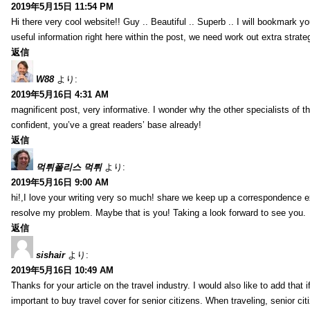
2019年5月15日 11:54 PM
Hi there very cool website!! Guy .. Beautiful .. Superb .. I will bookmark y
useful information right here within the post, we need work out extra strategie
返信
W88
より:
2019年5月16日 4:31 AM
magnificent post, very informative. I wonder why the other specialists of th
confident, you’ve a great readers’ base already!
返信
먹튀폴리스 먹튀
より:
2019年5月16日 9:00 AM
hi!,I love your writing very so much! share we keep up a correspondence e
resolve my problem. Maybe that is you! Taking a look forward to see you.
返信
sishair
より:
2019年5月16日 10:49 AM
Thanks for your article on the travel industry. I would also like to add that i
important to buy travel cover for senior citizens. When traveling, senior ci