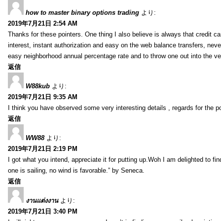
how to master binary options trading
より:
2019年7月21日 2:54 AM
Thanks for these pointers. One thing I also believe is always that credit c
interest, instant authorization and easy on the web balance transfers, nev
easy neighborhood annual percentage rate and to throw one out into the ve
返信
W88kub
より:
2019年7月21日 9:35 AM
I think you have observed some very interesting details , regards for the p
返信
WW88
より:
2019年7月21日 2:19 PM
I got what you intend, appreciate it for putting up.Woh I am delighted to fi
one is sailing, no wind is favorable.” by Seneca.
返信
งานแต่งงาน
より:
2019年7月21日 3:40 PM