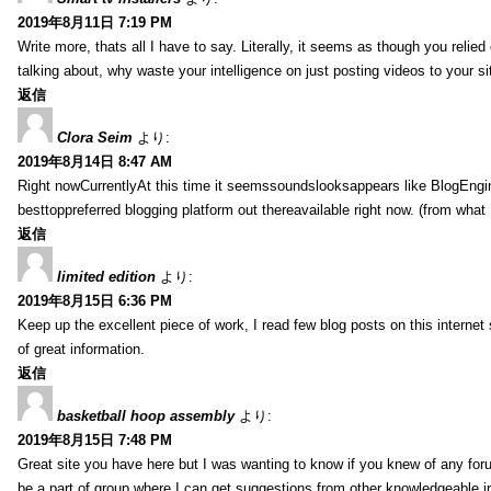
2019年8月11日 7:19 PM
Write more, thats all I have to say. Literally, it seems as though you relie
talking about, why waste your intelligence on just posting videos to your 
返信
Clora Seim
より:
2019年8月14日 8:47 AM
Right nowCurrentlyAt this time it seemssoundslooksappears like BlogEn
besttoppreferred blogging platform out thereavailable right now. (from what 
返信
limited edition
より:
2019年8月15日 6:36 PM
Keep up the excellent piece of work, I read few blog posts on this internet 
of great information.
返信
basketball hoop assembly
より:
2019年8月15日 7:48 PM
Great site you have here but I was wanting to know if you knew of any foru
be a part of group where I can get suggestions from other knowledgeable in