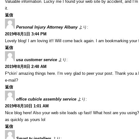
Valuable information. Lucky me I found your web site by accident, and I’m
it.
返信
Personal Injury Attorney Albany
より:
2019年8月1日 3:44 PM
Lovely blog! I am loving it!! Will come back again. I am bookmarking your 
返信
usa customer service
より:
2019年8月8日 2:48 AM
F*ckin’ amazing things here. I’m very glad to peer your post. Thank you a 
e-mail?
返信
office cubicle assembly service
より:
2019年8月10日 1:01 AM
Nice blog here! Also your web site loads up fast! What host are you using? 
as quickly as yours lol
返信
Smart tv installers
より: