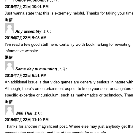
office ergonomics
より:
2019年7月21日 10:01 PM
Just wanna state that this is extremely helpful, Thanks for taking your time 
返信
Any assembly
より:
2019年7月22日 9:08 AM
I’ve read a few good stuff here. Certainly worth bookmarking for revisiting
informative website.
返信
Same day tv mounting
より:
2019年7月22日 6:51 PM
An additional issue is that video games are generally serious in nature with
Although, there’s an entertainment aspect to keep your sons or daughters
specific expertise or curriculum, such as mathematics or technology. Thank
返信
W88 Thai
より:
2019年7月22日 11:10 PM
Thanks for another magnificent post. Where else may just anybody get that 
presentation next week, and I’m at the search for such info.