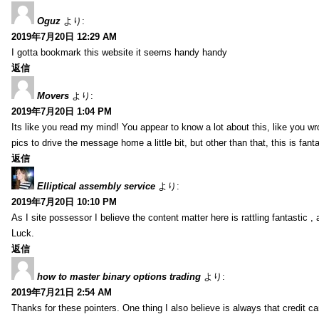
Oguz
より:
2019年7月20日 12:29 AM
I gotta bookmark this website it seems handy handy
返信
Movers
より:
2019年7月20日 1:04 PM
Its like you read my mind! You appear to know a lot about this, like you wr
pics to drive the message home a little bit, but other than that, this is fantas
返信
Elliptical assembly service
より:
2019年7月20日 10:10 PM
As I site possessor I believe the content matter here is rattling fantastic ,
Luck.
返信
how to master binary options trading
より:
2019年7月21日 2:54 AM
Thanks for these pointers. One thing I also believe is always that credit c