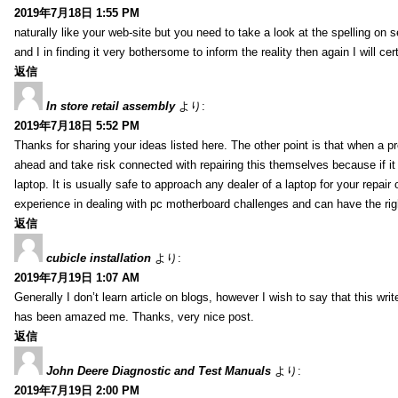
2019年7月18日 1:55 PM
naturally like your web-site but you need to take a look at the spelling on 
and I in finding it very bothersome to inform the reality then again I will ce
返信
In store retail assembly
より:
2019年7月18日 5:52 PM
Thanks for sharing your ideas listed here. The other point is that when a
ahead and take risk connected with repairing this themselves because if it
laptop. It is usually safe to approach any dealer of a laptop for your repa
experience in dealing with pc motherboard challenges and can have the rig
返信
cubicle installation
より:
2019年7月19日 1:07 AM
Generally I don’t learn article on blogs, however I wish to say that this wr
has been amazed me. Thanks, very nice post.
返信
John Deere Diagnostic and Test Manuals
より:
2019年7月19日 2:00 PM