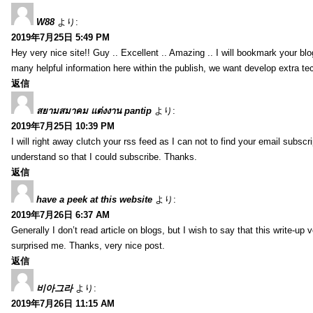
W88
より:
2019年7月25日 5:49 PM
Hey very nice site!! Guy .. Excellent .. Amazing .. I will bookmark your bl
many helpful information here within the publish, we want develop extra tec
返信
สยามสมาคม แต่งงาน pantip
より:
2019年7月25日 10:39 PM
I will right away clutch your rss feed as I can not to find your email subsc
understand so that I could subscribe. Thanks.
返信
have a peek at this website
より:
2019年7月26日 6:37 AM
Generally I don’t read article on blogs, but I wish to say that this write-up
surprised me. Thanks, very nice post.
返信
비아그라
より:
2019年7月26日 11:15 AM