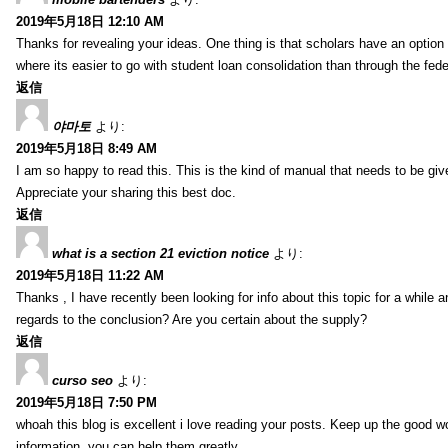
2019年5月18日 12:10 AM
Thanks for revealing your ideas. One thing is that scholars have an optio
where its easier to go with student loan consolidation than through the fede
返信
야마토
より:
2019年5月18日 8:49 AM
I am so happy to read this. This is the kind of manual that needs to be giv
Appreciate your sharing this best doc.
返信
what is a section 21 eviction notice
より:
2019年5月18日 11:22 AM
Thanks , I have recently been looking for info about this topic for a while a
regards to the conclusion? Are you certain about the supply?
返信
curso seo
より:
2019年5月18日 7:50 PM
whoah this blog is excellent i love reading your posts. Keep up the good 
information, you can help them greatly.