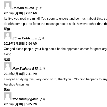
Domain Murah
より:
2019年8月18日 2:07 AM
Its like you read my mind! You seem to understand so much about this, such
do with some p.c. to force the message house a bit, however other than that, 
返信
Ethan Coldsmith
より:
2019年8月18日 3:54 AM
Our god bless people, your blog could be the approach carrier for great org
along.
返信
New Zealand ETA
より:
2019年8月18日 2:41 PM
Enjoyed studying this, very good stuff, thankyou . “Nothing happens to any
Aurelius Antoninus.
返信
free rummy game
より:
2019年8月18日 5:05 PM