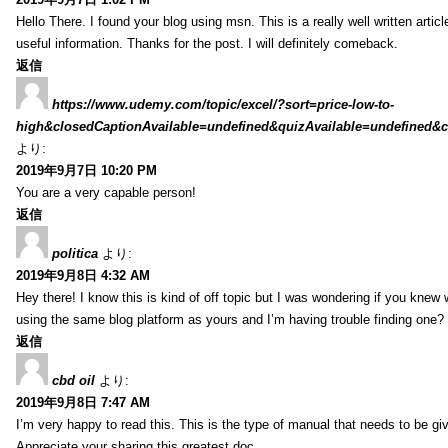
Hello There. I found your blog using msn. This is a really well written artic
useful information. Thanks for the post. I will definitely comeback.
返信
https://www.udemy.com/topic/excel/?sort=price-low-to-
high&closedCaptionAvailable=undefined&quizAvailable=undefined&co
より:
2019年9月7日 10:20 PM
You are a very capable person!
返信
politica
より:
2019年9月8日 4:32 AM
Hey there! I know this is kind of off topic but I was wondering if you kne
using the same blog platform as yours and I’m having trouble finding one?
返信
cbd oil
より:
2019年9月8日 7:47 AM
I’m very happy to read this. This is the type of manual that needs to be giv
Appreciate your sharing this greatest doc.