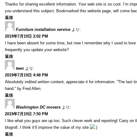
Thanks for sharing excellent information. Your web site is so cool. I’m impr
you understand this subject. Bookmarked this website page, will come back 
返信
Furniture installation service
より:
2019年7月19日 2:02 PM
I have been absent for some time, but now I remember why I used to love t
frequently you update your website?
返信
teen
より:
2019年7月19日 4:48 PM
Absolutely indited written content, appreciate it for information. “The las
hand.” by Fred Allen.
返信
Washington DC movers
より:
2019年7月19日 7:50 PM
I like what you guys are up too. Such clever work and reporting! Carry on
blogroll. I think it’ll improve the value of my site
返信