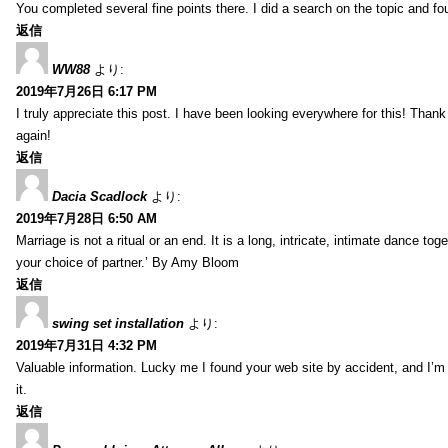
You completed several fine points there. I did a search on the topic and fo
返信
WW88
より:
2019年7月26日 6:17 PM
I truly appreciate this post. I have been looking everywhere for this! Th
again!
返信
Dacia Scadlock
より:
2019年7月28日 6:50 AM
Marriage is not a ritual or an end. It is a long, intricate, intimate dance
your choice of partner.’ By Amy Bloom
返信
swing set installation
より:
2019年7月31日 4:32 PM
Valuable information. Lucky me I found your web site by accident, and I’m
it.
返信