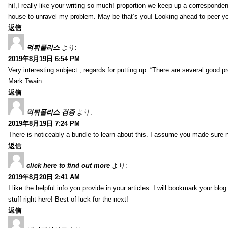
hi!,I really like your writing so much! proportion we keep up a corresponde
house to unravel my problem. May be that’s you! Looking ahead to peer y
返信
먹튀폴리스
より:
2019年8月19日 6:54 PM
Very interesting subject , regards for putting up. “There are several good p
Mark Twain.
返信
먹튀폴리스 검증
より:
2019年8月19日 7:24 PM
There is noticeably a bundle to learn about this. I assume you made sure n
返信
click here to find out more
より:
2019年8月20日 2:41 AM
I like the helpful info you provide in your articles. I will bookmark your bl
stuff right here! Best of luck for the next!
返信