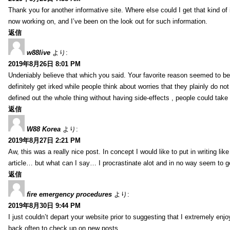
Thank you for another informative site. Where else could I get that kind of i
now working on, and I’ve been on the look out for such information.
返信
w88live
より:
2019年8月26日 8:01 PM
Undeniably believe that which you said. Your favorite reason seemed to be 
definitely get irked while people think about worries that they plainly do n
defined out the whole thing without having side-effects , people could take
返信
W88 Korea
より:
2019年8月27日 2:21 PM
Aw, this was a really nice post. In concept I would like to put in writing li
article… but what can I say… I procrastinate alot and in no way seem to g
返信
fire emergency procedures
より:
2019年8月30日 9:44 PM
I just couldn’t depart your website prior to suggesting that I extremely enj
back often to check up on new posts