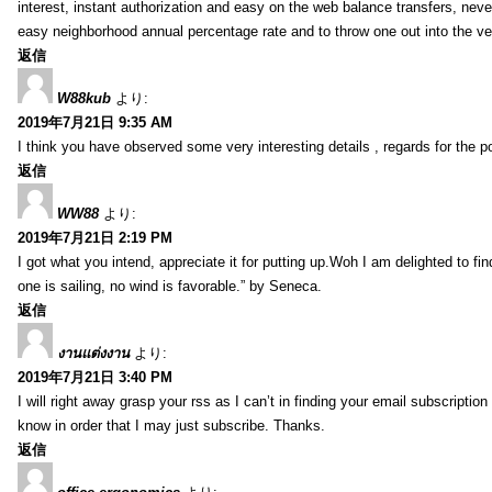
interest, instant authorization and easy on the web balance transfers, nev
easy neighborhood annual percentage rate and to throw one out into the ve
返信
W88kub
より:
2019年7月21日 9:35 AM
I think you have observed some very interesting details , regards for the p
返信
WW88
より:
2019年7月21日 2:19 PM
I got what you intend, appreciate it for putting up.Woh I am delighted to fi
one is sailing, no wind is favorable.” by Seneca.
返信
งานแต่งงาน
より:
2019年7月21日 3:40 PM
I will right away grasp your rss as I can’t in finding your email subscripti
know in order that I may just subscribe. Thanks.
返信