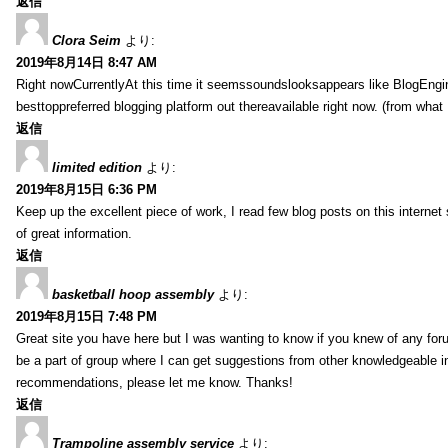
返信
Clora Seim
より:
2019年8月14日 8:47 AM
Right nowCurrentlyAt this time it seemssoundslooksappears like BlogEn
besttoppreferred blogging platform out thereavailable right now. (from what 
返信
limited edition
より:
2019年8月15日 6:36 PM
Keep up the excellent piece of work, I read few blog posts on this internet 
of great information.
返信
basketball hoop assembly
より:
2019年8月15日 7:48 PM
Great site you have here but I was wanting to know if you knew of any foru
be a part of group where I can get suggestions from other knowledgeable in
recommendations, please let me know. Thanks!
返信
Trampoline assembly service
より: