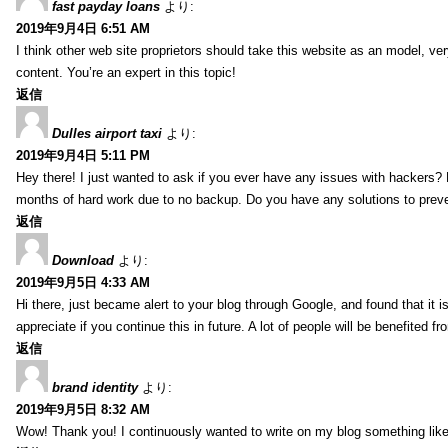
fast payday loans
より:
2019年9月4日 6:51 AM
I think other web site proprietors should take this website as an model, ver
content. You’re an expert in this topic!
返信
Dulles airport taxi
より:
2019年9月4日 5:11 PM
Hey there! I just wanted to ask if you ever have any issues with hackers?
months of hard work due to no backup. Do you have any solutions to prev
返信
Download
より:
2019年9月5日 4:33 AM
Hi there, just became alert to your blog through Google, and found that it is
appreciate if you continue this in future. A lot of people will be benefited f
返信
brand identity
より:
2019年9月5日 8:32 AM
Wow! Thank you! I continuously wanted to write on my blog something like 