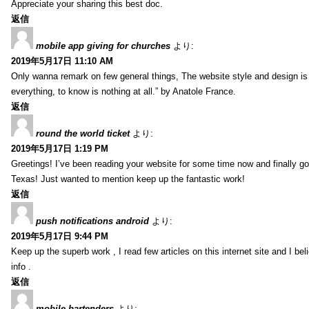
Appreciate your sharing this best doc.
返信
mobile app giving for churches
より:
2019年5月17日 11:10 AM
Only wanna remark on few general things, The website style and design is pe
everything, to know is nothing at all.” by Anatole France.
返信
round the world ticket
より:
2019年5月17日 1:19 PM
Greetings! I’ve been reading your website for some time now and finally 
Texas! Just wanted to mention keep up the fantastic work!
返信
push notifications android
より:
2019年5月17日 9:44 PM
Keep up the superb work , I read few articles on this internet site and I beli
info .
返信
mobile bartenders
より: