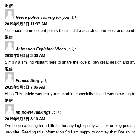
返信
Reece police coming for you
より:
2019年9月2日 11:37 AM
You made some decent points there. I did a search on the topic and found m
返信
Animation Explainer Video
より:
2019年9月3日 3:30 AM
Simply a smiling visitant here to share the love (:, btw great design and sty
返信
Fitness Blog
より:
2019年9月3日 7:06 AM
Hello.This article was really remarkable, especially since I was browsing f
返信
nfl power rankings
より:
2019年9月3日 8:10 AM
I’ve been exploring for a little bit for any high quality articles or blog post
web site. Reading this information So i am happy to convey that I’ve an in