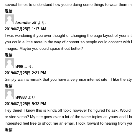
several times to understand how you’re doing some things to wear them my
返信
formuler z8
より:
2019年7月25日 1:17 AM
I was wondering if you ever thought of changing the page layout of your sit
you could a little more in the way of content so people could connect with it
images. Maybe you could space it out better?
返信
W88
より:
2019年7月25日 2:21 PM
Simply wanna remark that you have a very nice internet site , I like the styl
返信
WW88
より:
2019年7月25日 5:32 PM
Hey there! I know this is kinda off topic however I’d figured I’d ask. Would
or vice-versa? My site goes over a lot of the same topics as yours and I b
interested feel free to shoot me an email. I look forward to hearing from y
返信