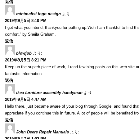
返信
minimalist logo design
より:
2019年9月5日 8:10 PM
I got what you intend, thankyou for putting up.Woh I am thankful to find th
comfort.” by Sheila Graham.
返信
blowjob
より:
2019年9月5日 8:21 PM
Keep up the superb piece of work, I read few blog posts on this web site an
fantastic information.
返信
ikea furniture assembly handyman
より:
2019年9月6日 4:47 AM
Hello there, just became aware of your blog through Google, and found that i
appreciate if you continue this in future. A lot of people will be benefited f
返信
John Deere Repair Manuals
より:
2019年9月7日 1:02 PM