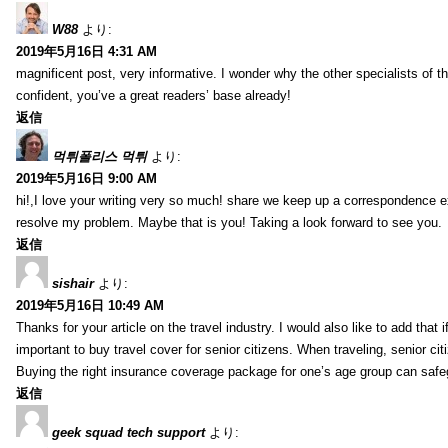
W88
より:
2019年5月16日 4:31 AM
magnificent post, very informative. I wonder why the other specialists of th
confident, you’ve a great readers’ base already!
返信
먹튀폴리스 먹튀
より:
2019年5月16日 9:00 AM
hi!,I love your writing very so much! share we keep up a correspondence e
resolve my problem. Maybe that is you! Taking a look forward to see you.
返信
sishair
より:
2019年5月16日 10:49 AM
Thanks for your article on the travel industry. I would also like to add that i
important to buy travel cover for senior citizens. When traveling, senior ci
Buying the right insurance coverage package for one’s age group can safe
返信
geek squad tech support
より: