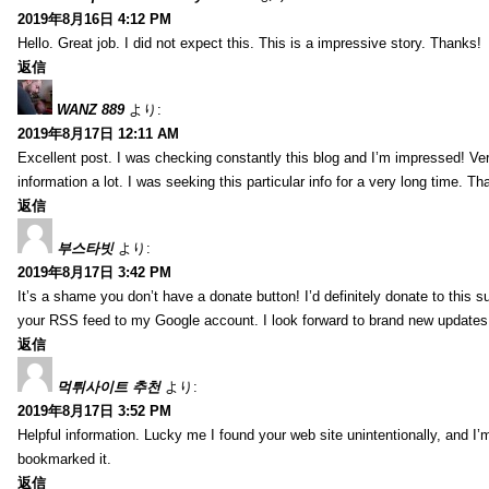
2019年8月16日 4:12 PM
Hello. Great job. I did not expect this. This is a impressive story. Thanks!
返信
WANZ 889
より:
2019年8月17日 12:11 AM
Excellent post. I was checking constantly this blog and I’m impressed! Very 
information a lot. I was seeking this particular info for a very long time. 
返信
부스타빗
より:
2019年8月17日 3:42 PM
It’s a shame you don’t have a donate button! I’d definitely donate to this s
your RSS feed to my Google account. I look forward to brand new updates 
返信
먹튀사이트 추천
より:
2019年8月17日 3:52 PM
Helpful information. Lucky me I found your web site unintentionally, and I’
bookmarked it.
返信