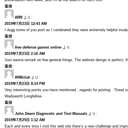
返信
W88
より:
2019年7月23日 12:43 AM
I dugg some of you post as I cerebrated they were extremely helpful inval
返信
free defense games online
より:
2019年7月23日 2:16 AM
Just wanna remark on few general things, The website design is perfect, the 
返信
W88club
より:
2019年7月23日 8:14 PM
Very interesting points you have mentioned , regards for posting . “Great is 
Wadsworth Longfellow.
返信
John Deere Diagnostic and Test Manuals
より:
2019年7月25日 1:12 AM
Each and every time I visit this web site there’s a new challenge and imp