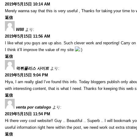
2019年5月15日 10:14 AM
Merely wanna say that this is very useful , Thanks for taking your time to w
返信
W88
より:
2019年5月15日 11:56 AM
I like what you guys are up also. Such clever work and reporting! Carry on
I think it’ll improve the value of my site
返信
먹튀폴리스 사이트
より:
2019年5月15日 9:04 PM
Hiya, I am really glad I’ve found this info. Today bloggers publish only abou
with interesting content, that is what I need. Thanks for keeping this web sit
返信
venta por catalogo
より:
2019年5月15日 11:54 PM
Hi there very cool website!! Guy .. Beautiful .. Superb .. I will bookmark y
useful information right here within the post, we need work out extra strategie
返信