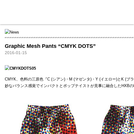
HXB
Home
Hugest
About
Academy
Contact
Store
Graphic Mesh Pants “CMYK DOTS”
2016-01-15
CMYK、色料の三原色『C (シアン)・M (マゼンタ)・Y (イエロー)と
妙なバランス感覚でインパクトとポップテイストが見事に融合したHXBの