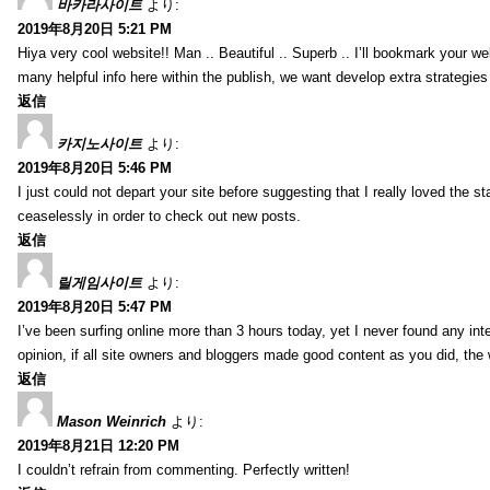
바카라사이트
より:
2019年8月20日 5:21 PM
Hiya very cool website!! Man .. Beautiful .. Superb .. I’ll bookmark your w
many helpful info here within the publish, we want develop extra strategies on
返信
카지노사이트
より:
2019年8月20日 5:46 PM
I just could not depart your site before suggesting that I really loved the s
ceaselessly in order to check out new posts.
返信
릴게임사이트
より:
2019年8月20日 5:47 PM
I’ve been surfing online more than 3 hours today, yet I never found any inter
opinion, if all site owners and bloggers made good content as you did, the 
返信
Mason Weinrich
より:
2019年8月21日 12:20 PM
I couldn’t refrain from commenting. Perfectly written!