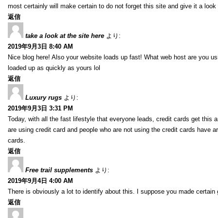
most certainly will make certain to do not forget this site and give it a look 
返信
take a look at the site here
より:
2019年9月3日 8:40 AM
Nice blog here! Also your website loads up fast! What web host are you usin
loaded up as quickly as yours lol
返信
Luxury rugs
より:
2019年9月3日 3:31 PM
Today, with all the fast lifestyle that everyone leads, credit cards get t
are using credit card and people who are not using the credit cards have ar
cards.
返信
Free trail supplements
より:
2019年9月4日 4:00 AM
There is obviously a lot to identify about this. I suppose you made certain 
返信