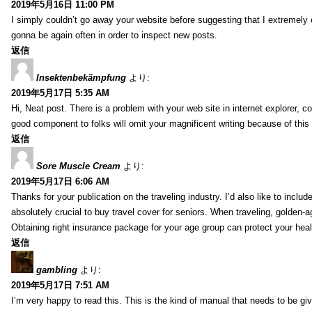
2019年5月16日 11:00 PM
I simply couldn’t go away your website before suggesting that I extremely 
gonna be again often in order to inspect new posts.
返信
Insektenbekämpfung
より:
2019年5月17日 5:35 AM
Hi, Neat post. There is a problem with your web site in internet explorer, 
good component to folks will omit your magnificent writing because of this
返信
Sore Muscle Cream
より:
2019年5月17日 6:06 AM
Thanks for your publication on the traveling industry. I’d also like to include
absolutely crucial to buy travel cover for seniors. When traveling, golden-
Obtaining right insurance package for your age group can protect your hea
返信
gambling
より:
2019年5月17日 7:51 AM
I’m very happy to read this. This is the kind of manual that needs to be giv