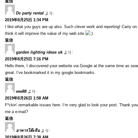
返信
Dc party rental
より:
2019年8月25日 1:34 PM
I like what you guys are up also. Such clever work and reporting! Carry on
think it will improve the value of my web site
返信
garden lighting ideas uk
より:
2019年8月25日 7:16 PM
Hello there, I discovered your website via Google at the same time as sea
great. I’ve bookmarked it in my google bookmarks.
返信
ww88
より:
2019年8月26日 1:58 AM
F*ckin’ remarkable issues here. I’m very glad to look your post. Thank yo
me a e-mail?
返信
อาหารโต๊ะจีน
より:
2019年8月26日 7:38 AM