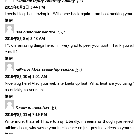
Personal Injury Attorney Albany
より:
2019年8月1日 3:44 PM
Lovely blog! I am loving it!! Will come back again. I am bookmarking your 
返信
usa customer service
より:
2019年8月8日 2:48 AM
F*ckin’ amazing things here. I’m very glad to peer your post. Thank you a 
e-mail?
返信
office cubicle assembly service
より:
2019年8月10日 1:01 AM
Nice blog here! Also your web site loads up fast! What host are you using? 
as quickly as yours lol
返信
Smart tv installers
より:
2019年8月11日 7:19 PM
Write more, thats all I have to say. Literally, it seems as though you relie
talking about, why waste your intelligence on just posting videos to your 