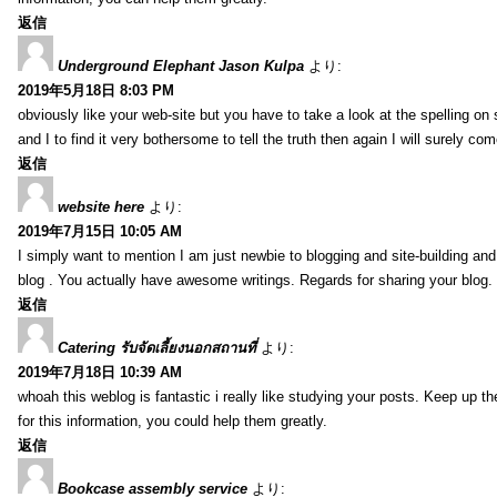
返信
Underground Elephant Jason Kulpa
より:
2019年5月18日 8:03 PM
obviously like your web-site but you have to take a look at the spelling on
and I to find it very bothersome to tell the truth then again I will surely co
返信
website here
より:
2019年7月15日 10:05 AM
I simply want to mention I am just newbie to blogging and site-building an
blog . You actually have awesome writings. Regards for sharing your blog.
返信
Catering รับจัดเลี้ยงนอกสถานที่
より:
2019年7月18日 10:39 AM
whoah this weblog is fantastic i really like studying your posts. Keep up t
for this information, you could help them greatly.
返信
Bookcase assembly service
より: