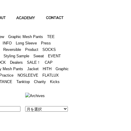
Academy
Contact
ew
Graphic Mesh Pants
TEE
INFO
Long Sleeve
Press
Reversible
Product
SOCKS
Styling Sample
Sweat
EVENT
OCK
Dealers
SALE！
CAP
y Mesh Pants
Jacket
HITH
Graphic
Practice
NOSLEEVE
FLATLUX
TANCE
Tanktop
Charity
Kicks