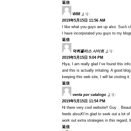
返信
W88
より:
2019年5月15日 11:56 AM
I like what you guys are up also. Such c
I have incorporated you guys to my blogrol
返信
먹튀폴리스 사이트
より:
2019年5月15日 9:04 PM
Hiya, I am really glad I’ve found this in
and this is actually irritating. A good blo
keeping this web site, I will be visiting i
返信
venta por catalogo
より:
2019年5月15日 11:54 PM
Hi there very cool website!! Guy .. Beaut
feeds also¡KI’m glad to seek out a lot of
work out extra strategies in this regard, th
返信