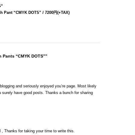
S
“
sh Pant “CMYK DOTS” / 7200円(+TAX)
sh Pants “CMYK DOTS””
 blogging and seriously enjoyed you’re page. Most likely
ou surely have good posts. Thanks a bunch for sharing
 , Thanks for taking your time to write this.