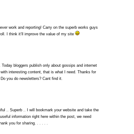
lever work and reporting! Carry on the superb works guys
l. I think it’ll improve the value of my site
fo. Today bloggers publish only about gossips and internet
g with interesting content, that is what I need. Thanks for
t. Do you do newsletters? Cant find it.
iful .. Superb .. I will bookmark your website and take the
 useful information right here within the post, we need
ank you for sharing. . . . . .