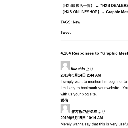
【HXB取扱店一覧】 →
“
HXB DEALER
【HXB ONLINESHOP】→
Graphic Me
TAGS:
New
Tweet
4,104 Responses to “Graphic Me
like this
より:
2019年5月14日 2:44 AM
I simply want to mention I’m beginner to
I’m likely to bookmark your website . Y
with us your blog site.
返信
릴게임다운로드
より:
2019年5月15日 10:14 AM
Merely wanna say that this is very useful