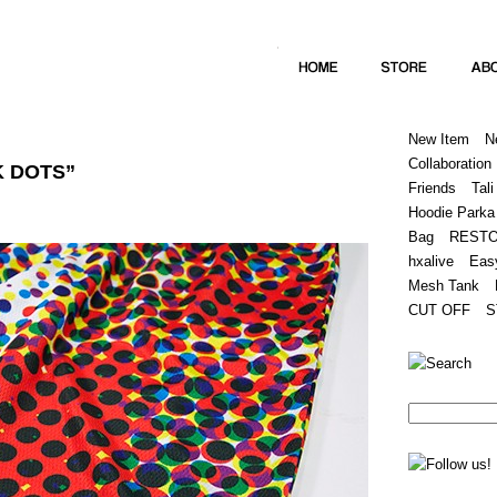
Home
Hugest
About
Store
New Item
N
Collaboration
K DOTS”
Friends
Tali
Hoodie Parka
Bag
REST
hxalive
Eas
Mesh Tank
CUT OFF
S