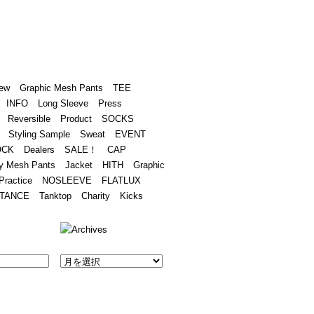
Academy
Contact
ew
Graphic Mesh Pants
TEE
INFO
Long Sleeve
Press
Reversible
Product
SOCKS
Styling Sample
Sweat
EVENT
OCK
Dealers
SALE！
CAP
y Mesh Pants
Jacket
HITH
Graphic
Practice
NOSLEEVE
FLATLUX
TANCE
Tanktop
Charity
Kicks