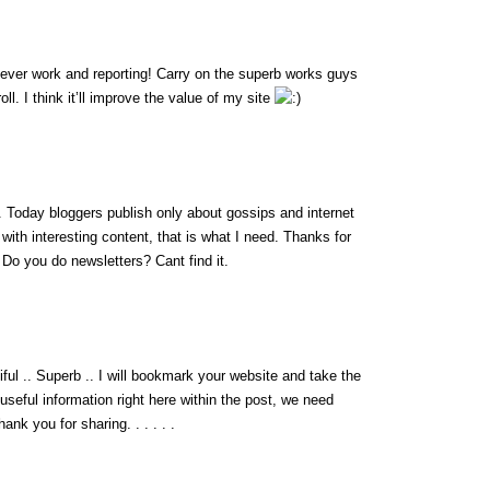
lever work and reporting! Carry on the superb works guys
l. I think it’ll improve the value of my site
fo. Today bloggers publish only about gossips and internet
g with interesting content, that is what I need. Thanks for
t. Do you do newsletters? Cant find it.
iful .. Superb .. I will bookmark your website and take the
 useful information right here within the post, we need
ank you for sharing. . . . . .