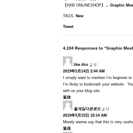
【HXB ONLINESHOP】→
Graphic Me
TAGS:
New
Tweet
4,104 Responses to “Graphic Me
like this
より:
2019年5月14日 2:44 AM
I simply want to mention I’m beginner to
I’m likely to bookmark your website . Y
with us your blog site.
返信
릴게임다운로드
より:
2019年5月15日 10:14 AM
Merely wanna say that this is very useful
返信