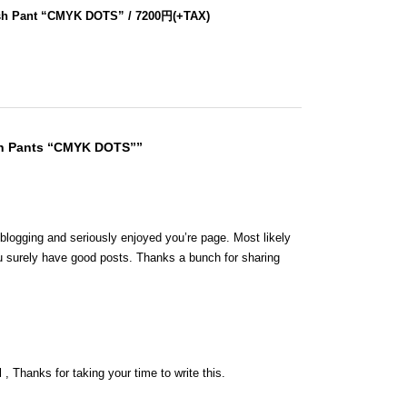
sh Pant “CMYK DOTS” / 7200円(+TAX)
sh Pants “CMYK DOTS””
 blogging and seriously enjoyed you’re page. Most likely
ou surely have good posts. Thanks a bunch for sharing
 , Thanks for taking your time to write this.