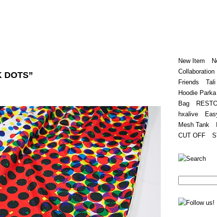
Home
Hugest
About
Store
New Item
N
Collaboration
K DOTS”
Friends
Tali
Hoodie Parka
Bag
REST
hxalive
Eas
Mesh Tank
CUT OFF
S