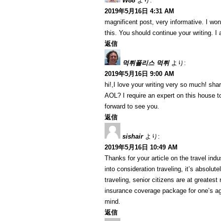
W88
より:
2019年5月16日 4:31 AM
magnificent post, very informative. I won
this. You should continue your writing. I
返信
먹튀폴리스 먹튀
より:
2019年5月16日 9:00 AM
hi!,I love your writing very so much! sh
AOL? I require an expert on this house t
forward to see you.
返信
sishair
より:
2019年5月16日 10:49 AM
Thanks for your article on the travel indus
into consideration traveling, it’s absolut
traveling, senior citizens are at greatest
insurance coverage package for one’s ag
mind.
返信