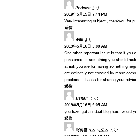
Podcast
より:
2019年5月15日 7:44 PM
Very interesting subject , thankyou for p
返信
W88
より:
2019年5月16日 3:00 AM
One other important issue is that if you a
pensioners is something you should make 
at risk you are for having something nega
are definitely not covered by many com
problems. Thanks for sharing your advice
返信
sishair
より:
2019年5月16日 9:05 AM
you have got an ideal blog here! would 
返信
먹튀폴리스 디오스
より: