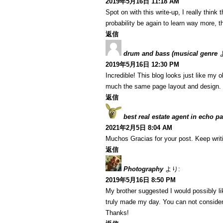
2019年5月16日 11:18 AM
Spot on with this write-up, I really think 
probability be again to learn way more, th
返信
drum and bass (musical genre
2019年5月16日 12:30 PM
Incredible! This blog looks just like my ol
much the same page layout and design. 
返信
best real estate agent in echo pa
2021年2月5日 8:04 AM
Muchos Gracias for your post. Keep writ
返信
Photography
より:
2019年5月16日 8:50 PM
My brother suggested I would possibly lik
truly made my day. You can not consider 
Thanks!