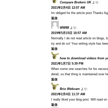
Compare Brokers UK
より:
2021年2月4日 12:07 AM
Im obliged for the article post.Thanks Ag
返信
WW88
より:
2019年5月15日 10:57 AM
Normally I do not read article on blogs, b
try and do so! Your writing style has bee
返信
how to download videos from y
2021年1月7日 5:39 PM
When some one searches for his necessar
detail, so that thing is maintained over h
返信
Brio Webcam
より:
2021年2月4日 11:37 AM
I really liked your blog post. Will read on
返信