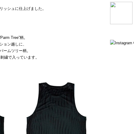
リッシュに仕上げました。
rm Tree”柄。
ション越しに、
パームツリー柄。
”ロゴが刺繍で入っています。