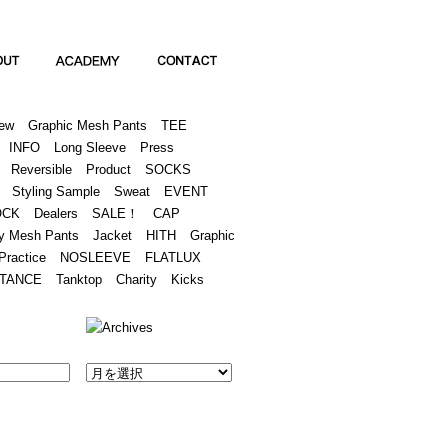
Academy
Contact
ew
Graphic Mesh Pants
TEE
INFO
Long Sleeve
Press
Reversible
Product
SOCKS
Styling Sample
Sweat
EVENT
OCK
Dealers
SALE！
CAP
y Mesh Pants
Jacket
HITH
Graphic
Practice
NOSLEEVE
FLATLUX
TANCE
Tanktop
Charity
Kicks