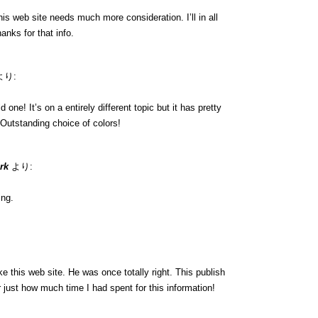
this web site needs much more consideration. I’ll in all
anks for that info.
より:
d one! It’s on a entirely different topic but it has pretty
Outstanding choice of colors!
rk
より:
ing.
e this web site. He was once totally right. This publish
just how much time I had spent for this information!