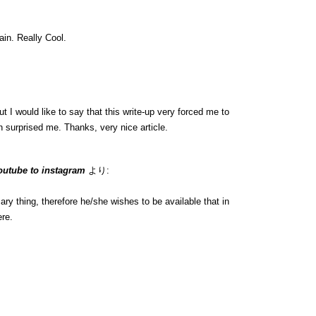
ain. Really Cool.
ut I would like to say that this write-up very forced me to
n surprised me. Thanks, very nice article.
outube to instagram
より:
y thing, therefore he/she wishes to be available that in
ere.