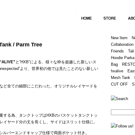
Home
Hugest
About
Store
New Item
N
.Tank / Parm Tree
Collaboration
Friends
Tali
Hoodie Parka
“ALIVE”
と”HXB”による、様々な枠を超越した新しいス
Bag
REST
“unexpected”より、世界初の他では見たことのない新しい
hxalive
Eas
Mesh Tank
CUT OFF
S
など全ての細部にこだわった、オリジナルレイヤードを
案する為、タンクトップはHXBのバスケットタンクトッ
レイヤード分の丈を長くし、サイドはスリット仕様に。
はシルバーエンドキャップ仕様で両面ポケット付き。