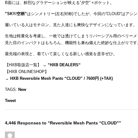
B面には、鮮烈なグラデーションが映える”夕空” +ポケット。
”SKY/空柄”
はシンメトリー(左右対称)でしたが、今回の”CLOUD”はアシ
履いている人はモチロン、見た人達にも爽快なデザインになっています。
生地は軽量化を考慮し、一枚では透けてしまうリバーシブル用のベリーメ
見た目のインパクトはもちろん、機能性も兼ね備えた絶妙な仕上がりです
最先端の表現と、着ていて楽しくなる新しい感覚を是非ぜひ。
【HXB取扱店一覧】 →
“
HXB DEALERS
“
【HXB ONLINESHOP】
→
HXB Reversible Mesh Pants “CLOUD” / 7600円 (+TAX)
TAGS:
New
Tweet
4,446 Responses to “Reversible Mesh Pants “CLOUD””