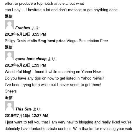
effort to produce a top notch article… but what
can I say… I hesitate a lot and don’t manage to get anything done.
返信
Franbes
より:
2019年6月19日 3:55 PM
Priligy Dosis
cialis 5mg best price
Viagra Prescription Free
返信
quest bars cheap
より:
2019年6月23日 1:59 PM
Wonderful blog! I found it while searching on Yahoo News.
Do you have any tips on how to get listed in Yahoo News?
I’ve been trying for a while but I never seem to get there!
Cheers
返信
This Site
より:
2019年7月16日 12:27 AM
I just want to tell you that I am very new to blogging and really liked you’r
definitely have fantastic article content. With thanks for revealing your web