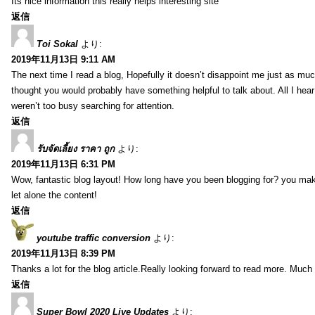
Its nice information this really helps interesting site
返信
Toi Sokal
より:
2019年11月13日 9:11 AM
The next time I read a blog, Hopefully it doesn’t disappoint me just as much
thought you would probably have something helpful to talk about. All I hea
weren’t too busy searching for attention.
返信
รับจัดเลี้ยง ราคา ถูก
より:
2019年11月13日 6:31 PM
Wow, fantastic blog layout! How long have you been blogging for? you make 
let alone the content!
返信
youtube traffic conversion
より:
2019年11月13日 8:39 PM
Thanks a lot for the blog article.Really looking forward to read more. Much 
返信
Super Bowl 2020 Live Updates
より: