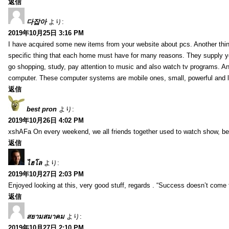
返信
다잡아
より:
2019年10月25日 3:16 PM
I have acquired some new items from your website about pcs. Another thi
specific thing that each home must have for many reasons. They supply yo
go shopping, study, pay attention to music and also watch tv programs. An
computer. These computer systems are mobile ones, small, powerful and l
返信
best pron
より:
2019年10月26日 4:02 PM
xshAFa On every weekend, we all friends together used to watch show, bec
返信
ไฮโล
より:
2019年10月27日 2:03 PM
Enjoyed looking at this, very good stuff, regards . “Success doesn’t come 
返信
สยามสมาคม
より:
2019年10月27日 2:10 PM