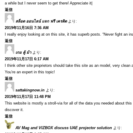
a while but I never seem to get there! Appreciate it|
返信
สล็อต ออนไลน์ แจก ฟรี เครดิต
より:
2019年11月16日 7:36 AM
I really enjoy looking at on this site, it has superb posts. “Never fight an i
返信
เกม ตู้ ม้า
より:
2019年11月17日 6:17 AM
I think other site proprietors should take this site as an model, very clean
You’re an expert in this topic!
返信
sattakingnow.in
より:
2019年11月17日 11:48 PM
This website is mostly a stroll-via for all of the data you needed about th
discover it.
返信
AV Mag and VIZBOX discuss UAE projector solution
より: