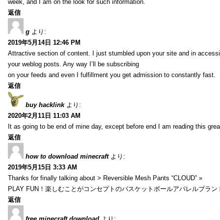
week, and I am on the look for such information.
返信
g
より:
2019年5月14日 12:46 PM
Attractive section of content. I just stumbled upon your site and in accessi
your weblog posts. Any way I’ll be subscribing
on your feeds and even I fulfillment you get admission to constantly fast.
返信
buy hacklink
より:
2020年2月11日 11:03 AM
It as going to be end of mine day, except before end I am reading this gre
返信
how to download minecraft
より:
2019年5月15日 3:33 AM
Thanks for finally talking about > Reversible Mesh Pants “CLOUD” »
PLAY FUN！楽しむことがコンセプトのバスケットボールアパレルブランド【HXB
返信
free minecraft download
より: