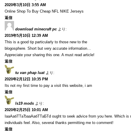
2020年3月10日 3:55 AM
Online Shop To Buy Cheap NFL NIKE Jerseys
返信
download minecraft pc
より:
2019年5月10日 12:39 AM
This is a good tip particularly to those new to the
blogosphere. Short but very accurate information…
Appreciate your sharing this one. A must read article!
返信
tu van phap luat
より:
2020年2月12日 10:35 PM
Its not my first time to pay a visit this website, i am
返信
ls19 mods
より:
2020年2月25日 10:01 AM
IaаАабТТаЂааАабТТаБТd ought to seek advice from you here. Which is
individuals feel. Also, several thanks permitting me to comment!
返信