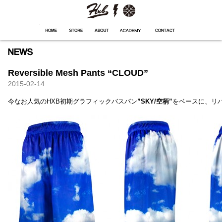
HXB
Home
Hugest
About
Academy
Contact
Store
Reversible Mesh Pants “CLOUD”
2015-02-14
今なお人気のHXB初期グラフィックバスパン
”SKY/空柄”
をベースに、リ