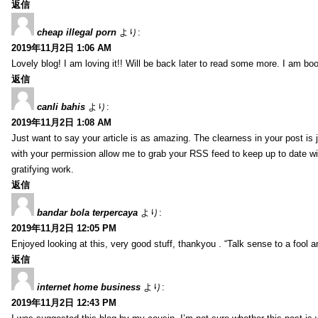
返信
cheap illegal porn
より:
2019年11月2日 1:06 AM
Lovely blog! I am loving it!! Will be back later to read some more. I am b
返信
canli bahis
より:
2019年11月2日 1:08 AM
Just want to say your article is as amazing. The clearness in your post is 
with your permission allow me to grab your RSS feed to keep up to date wi
gratifying work.
返信
bandar bola terpercaya
より:
2019年11月2日 12:05 PM
Enjoyed looking at this, very good stuff, thankyou . “Talk sense to a fool a
返信
internet home business
より:
2019年11月2日 12:43 PM