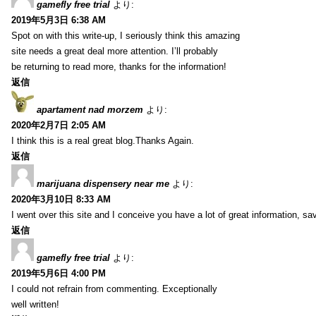
gamefly free trial
より:
2019年5月3日 6:38 AM
Spot on with this write-up, I seriously think this amazing
site needs a great deal more attention. I’ll probably
be returning to read more, thanks for the information!
返信
apartament nad morzem
より:
2020年2月7日 2:05 AM
I think this is a real great blog.Thanks Again.
返信
marijuana dispensery near me
より:
2020年3月10日 8:33 AM
I went over this site and I conceive you have a lot of great information, sav
返信
gamefly free trial
より:
2019年5月6日 4:00 PM
I could not refrain from commenting. Exceptionally
well written!