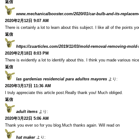
返信
www.mechanicalbooster.com/2020/01/car-bulb-and-its-replacem
2020年2月12日 9:07 AM
There is certainly a lot to learn about this subject. I like all of the points
返信
https://zuarticles.com/2019/11/03/mold-removal-removing-mold-
2020年2月18日 8:03 PM
There is evidently a lot to identify about this. I think you made various nice
返信
las gardenias residencial para adultos mayores
より:
2020年3月17日 11:36 AM
I truly appreciate this article post.Really thank you! Much obliged.
返信
adult items
より:
2020年3月22日 5:06 AM
Thank you ever so for you blog.Much thanks again. Will read on
hat maker
より: