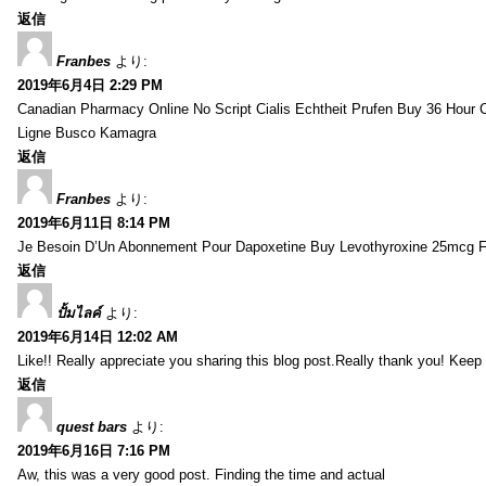
返信
Franbes
より:
2019年6月4日 2:29 PM
Canadian Pharmacy Online No Script Cialis Echtheit Prufen Buy 36 Hour C
Ligne Busco Kamagra
返信
Franbes
より:
2019年6月11日 8:14 PM
Je Besoin D’Un Abonnement Pour Dapoxetine Buy Levothyroxine 25mcg 
返信
ปั้มไลค์
より:
2019年6月14日 12:02 AM
Like!! Really appreciate you sharing this blog post.Really thank you! Keep 
返信
quest bars
より:
2019年6月16日 7:16 PM
Aw, this was a very good post. Finding the time and actual