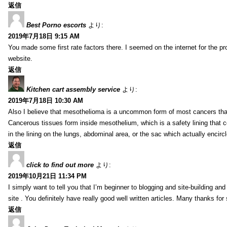
返信
Best Porno escorts
より:
2019年7月18日 9:15 AM
You made some first rate factors there. I seemed on the internet for the p
website.
返信
Kitchen cart assembly service
より:
2019年7月18日 10:30 AM
Also I believe that mesothelioma is a uncommon form of most cancers tha
Cancerous tissues form inside mesothelium, which is a safety lining that c
in the lining on the lungs, abdominal area, or the sac which actually encirc
返信
click to find out more
より:
2019年10月21日 11:34 PM
I simply want to tell you that I’m beginner to blogging and site-building an
site . You definitely have really good well written articles. Many thanks for
返信