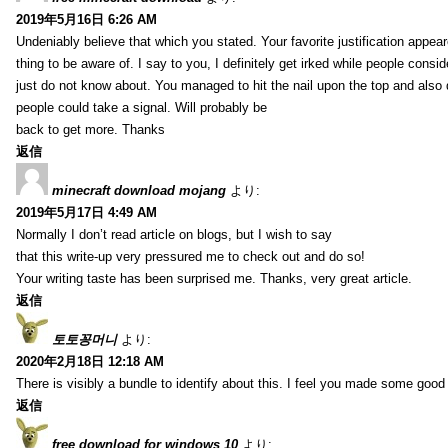
2019年5月16日 6:26 AM
Undeniably believe that which you stated. Your favorite justification appea
thing to be aware of. I say to you, I definitely get irked while people consid
just do not know about. You managed to hit the nail upon the top and also d
people could take a signal. Will probably be
back to get more. Thanks
返信
minecraft download mojang
より:
2019年5月17日 4:49 AM
Normally I don’t read article on blogs, but I wish to say
that this write-up very pressured me to check out and do so!
Your writing taste has been surprised me. Thanks, very great article.
返信
토토꽁머니
より:
2020年2月18日 12:18 AM
There is visibly a bundle to identify about this. I feel you made some good 
返信
free download for windows 10
より: