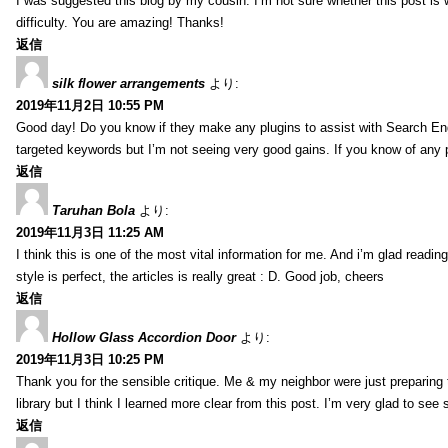
I was suggested this blog by my cousin. I’m not sure whether this post is
difficulty. You are amazing! Thanks!
返信
silk flower arrangements
より:
2019年11月2日 10:55 PM
Good day! Do you know if they make any plugins to assist with Search Eng
targeted keywords but I’m not seeing very good gains. If you know of any
返信
Taruhan Bola
より:
2019年11月3日 11:25 AM
I think this is one of the most vital information for me. And i’m glad readin
style is perfect, the articles is really great : D. Good job, cheers
返信
Hollow Glass Accordion Door
より:
2019年11月3日 10:25 PM
Thank you for the sensible critique. Me & my neighbor were just preparing t
library but I think I learned more clear from this post. I’m very glad to see 
返信