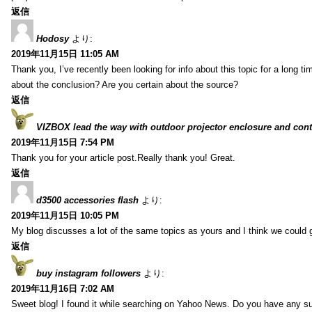
返信
Hodosy
より:
2019年11月15日 11:05 AM
Thank you, I’ve recently been looking for info about this topic for a long t
about the conclusion? Are you certain about the source?
返信
VIZBOX lead the way with outdoor projector enclosure and cont
2019年11月15日 7:54 PM
Thank you for your article post.Really thank you! Great.
返信
d3500 accessories flash
より:
2019年11月15日 10:05 PM
My blog discusses a lot of the same topics as yours and I think we could g
返信
buy instagram followers
より:
2019年11月16日 7:02 AM
Sweet blog! I found it while searching on Yahoo News. Do you have any su