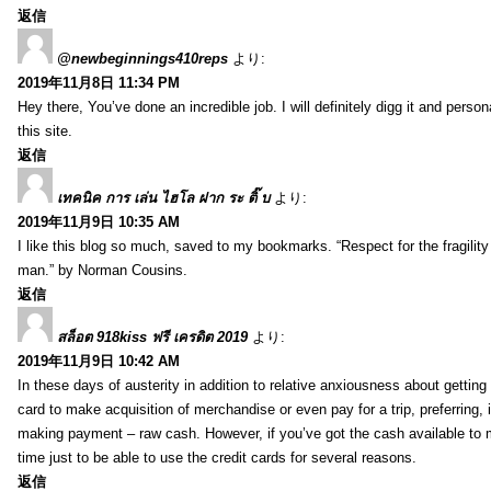
返信
@newbeginnings410reps
より:
2019年11月8日 11:34 PM
Hey there, You’ve done an incredible job. I will definitely digg it and pers
this site.
返信
เทคนิค การ เล่น ไฮโล ฝาก ระ ติ๊ บ
より:
2019年11月9日 10:35 AM
I like this blog so much, saved to my bookmarks. “Respect for the fragility 
man.” by Norman Cousins.
返信
สล็อต 918kiss ฟรี เครดิต 2019
より:
2019年11月9日 10:42 AM
In these days of austerity in addition to relative anxiousness about gettin
card to make acquisition of merchandise or even pay for a trip, preferring, 
making payment – raw cash. However, if you’ve got the cash available to m
time just to be able to use the credit cards for several reasons.
返信