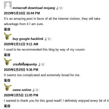
minecraft download mojang
より:
2019年5月10日 10:44 PM
It’s an amazing post in favor of all the internet visitors; they will take
advantage from it I am sure.
返信
buy google hacklink
より:
2020年2月11日 9:11 AM
I used to be recommended this blog by way of my cousin.
返信
เกมส์สล็อตpantip
より:
2020年2月29日 9:36 PM
It seems too complicated and extremely broad for me.
返信
ceme online
より:
2020年3月5日 11:05 PM
I wanted to thank you for this good read!! I definitely enjoyed every bit of
返信