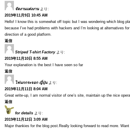
จัดงานแต่งงาน
より:
2019年11月9日 10:45 AM
Hello! I know this is somewhat off topic but I was wondering which blog pla
because I’ve had problems with hackers and I’m looking at alternatives for
direction of a good platform.
返信
Striped T-shirt Factory
より:
2019年11月10日 8:55 AM
Your explanation is the best I have seen so far
返信
ไพ่นกกระจอก ญี่ปุ่น
より:
2019年11月11日 8:04 AM
Great write-up, I am normal visitor of one’s site, maintain up the nice operat
返信
for details
より:
2019年11月12日 3:09 AM
Major thankies for the blog post.Really looking forward to read more. Want