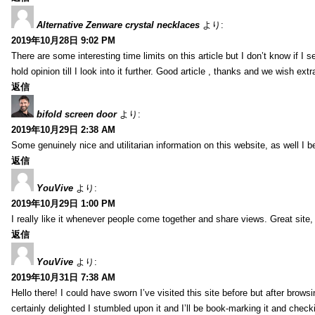
Alternative Zenware crystal necklaces
より:
2019年10月28日 9:02 PM
There are some interesting time limits on this article but I don’t know if I s
hold opinion till I look into it further. Good article , thanks and we wish ex
返信
bifold screen door
より:
2019年10月29日 2:38 AM
Some genuinely nice and utilitarian information on this website, as well I b
返信
YouVive
より:
2019年10月29日 1:00 PM
I really like it whenever people come together and share views. Great site, 
返信
YouVive
より:
2019年10月31日 7:38 AM
Hello there! I could have sworn I’ve visited this site before but after brow
certainly delighted I stumbled upon it and I’ll be book-marking it and check