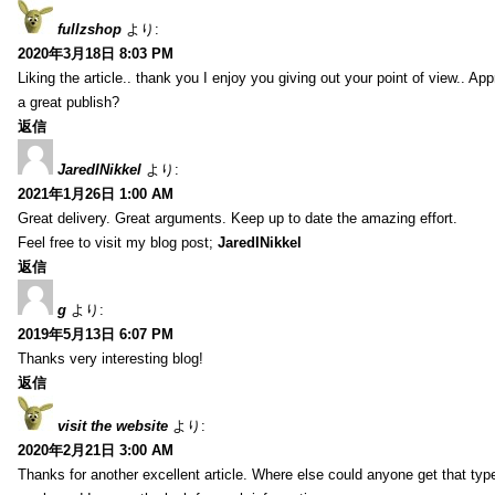
fullzshop
より:
2020年3月18日 8:03 PM
Liking the article.. thank you I enjoy you giving out your point of view.. A
a great publish?
返信
JaredINikkel
より:
2021年1月26日 1:00 AM
Great delivery. Great arguments. Keep up to date the amazing effort.
Feel free to visit my blog post;
JaredINikkel
返信
g
より:
2019年5月13日 6:07 PM
Thanks very interesting blog!
返信
visit the website
より:
2020年2月21日 3:00 AM
Thanks for another excellent article. Where else could anyone get that type