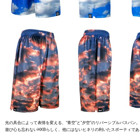
光の具合によって表情を変える、“青空”と”夕空”のリバーシブルバスパン。
遊び心も忘れないHXBらしく、他にはないヒネリの利いたスポーティで