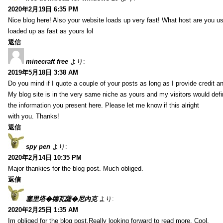
2020年2月19日 6:35 PM
Nice blog here! Also your website loads up very fast! What host are you usi
loaded up as fast as yours lol
返信
minecraft free
より:
2019年5月18日 3:38 AM
Do you mind if I quote a couple of your posts as long as I provide credit 
My blog site is in the very same niche as yours and my visitors would defini
the information you present here. Please let me know if this alright
with you. Thanks!
返信
spy pen
より:
2020年2月14日 10:35 PM
Major thankies for the blog post. Much obliged.
返信
塞里塔�德瓦薩�尼內克
より:
2020年2月25日 1:35 AM
Im obliged for the blog post.Really looking forward to read more. Cool.