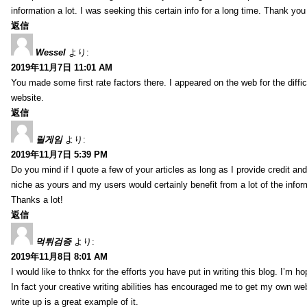
information a lot. I was seeking this certain info for a long time. Thank you
返信
Wessel
より:
2019年11月7日 11:01 AM
You made some first rate factors there. I appeared on the web for the diffic
website.
返信
릴게임
より:
2019年11月7日 5:39 PM
Do you mind if I quote a few of your articles as long as I provide credit a
niche as yours and my users would certainly benefit from a lot of the infor
Thanks a lot!
返信
먹튀검증
より:
2019年11月8日 8:01 AM
I would like to thnkx for the efforts you have put in writing this blog. I’m
In fact your creative writing abilities has encouraged me to get my own web
write up is a great example of it.