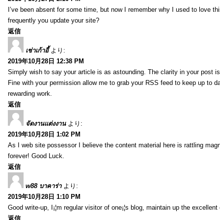
I’ve been absent for some time, but now I remember why I used to love thi
frequently you update your site?
返信
เช่าเก้าอี้
より:
2019年10月28日 12:38 PM
Simply wish to say your article is as astounding. The clarity in your post i
Fine with your permission allow me to grab your RSS feed to keep up to da
rewarding work.
返信
จัดงานแต่งงาน
より:
2019年10月28日 1:02 PM
As I web site possessor I believe the content material here is rattling magn
forever! Good Luck.
返信
w88 บาคาร่า
より:
2019年10月28日 1:10 PM
Good write-up, I¡¦m regular visitor of one¡¦s blog, maintain up the excellent 
返信