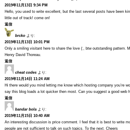
2019年11月13日 9:34 PM
Hello, you used to write excellent, but the last several posts have been ki
little out of track! come on!
返信
brcko
より:
2019年11月13日 10:01 PM
Only a smiling visitant here to share the love (:, btw outstanding pattern. M
Henry David Thoreau.
返信
cheat codes
より:
2019年11月14日 11:24 AM
Hi there would you mind letting me know which hosting company you’re work
say this blog loads a lot quicker then most. Can you suggest a good web hos
返信
bandar bola
より:
2019年11月15日 10:40 AM
An interesting discussion is price comment. I feel that it is best to write m
people are not sufficient to talk on such topics. To the next. Cheers