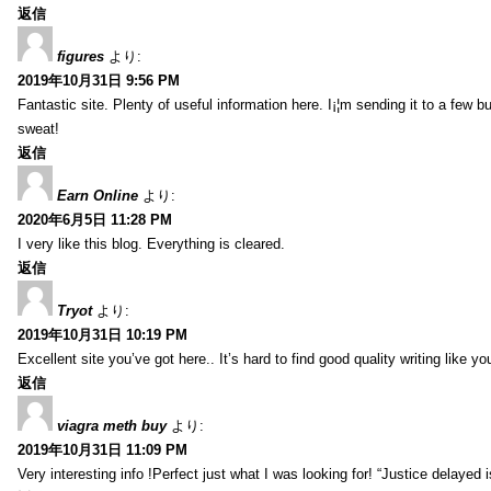
返信
figures
より:
2019年10月31日 9:56 PM
Fantastic site. Plenty of useful information here. I¡¦m sending it to a few b
sweat!
返信
Earn Online
より:
2020年6月5日 11:28 PM
I very like this blog. Everything is cleared.
返信
Tryot
より:
2019年10月31日 10:19 PM
Excellent site you’ve got here.. It’s hard to find good quality writing like y
返信
viagra meth buy
より:
2019年10月31日 11:09 PM
Very interesting info !Perfect just what I was looking for! “Justice delayed 