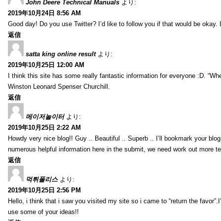
John Deere Technical Manuals
より:
2019年10月24日 8:56 AM
Good day! Do you use Twitter? I’d like to follow you if that would be okay.
返信
satta king online result
より:
2019年10月25日 12:00 AM
I think this site has some really fantastic information for everyone :D. “Whe
Winston Leonard Spenser Churchill.
返信
메이저놀이터
より:
2019年10月25日 2:22 AM
Howdy very nice blog!! Guy .. Beautiful .. Superb .. I’ll bookmark your bl
numerous helpful information here in the submit, we need work out more tech
返信
먹튀폴리스
より:
2019年10月25日 2:56 PM
Hello, i think that i saw you visited my site so i came to “return the favor”
use some of your ideas!!