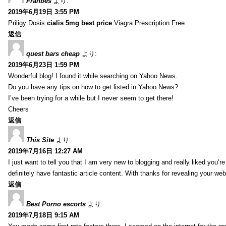
Franbes
より:
2019年6月19日 3:55 PM
Priligy Dosis
cialis 5mg best price
Viagra Prescription Free
返信
quest bars cheap
より:
2019年6月23日 1:59 PM
Wonderful blog! I found it while searching on Yahoo News.
Do you have any tips on how to get listed in Yahoo News?
I’ve been trying for a while but I never seem to get there!
Cheers
返信
This Site
より:
2019年7月16日 12:27 AM
I just want to tell you that I am very new to blogging and really liked you’r
definitely have fantastic article content. With thanks for revealing your web
返信
Best Porno escorts
より:
2019年7月18日 9:15 AM