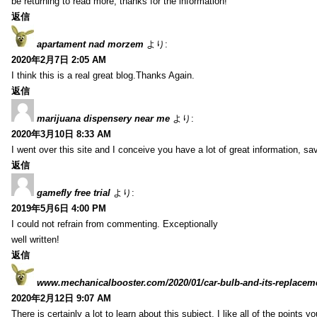
be returning to read more, thanks for the information!
返信
apartament nad morzem
より:
2020年2月7日 2:05 AM
I think this is a real great blog.Thanks Again.
返信
marijuana dispensery near me
より:
2020年3月10日 8:33 AM
I went over this site and I conceive you have a lot of great information, sav
返信
gamefly free trial
より:
2019年5月6日 4:00 PM
I could not refrain from commenting. Exceptionally
well written!
返信
www.mechanicalbooster.com/2020/01/car-bulb-and-its-replacem
2020年2月12日 9:07 AM
There is certainly a lot to learn about this subject. I like all of the points