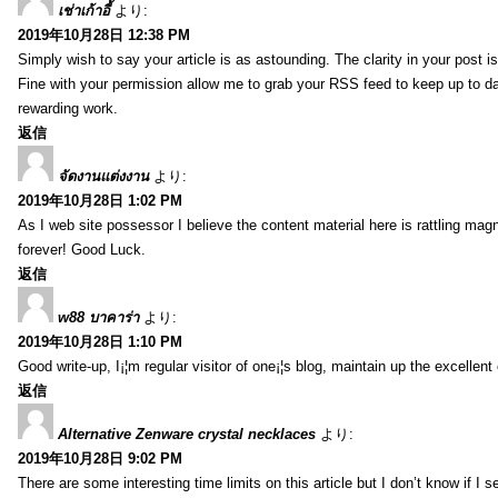
เช่าเก้าอี้
より:
2019年10月28日 12:38 PM
Simply wish to say your article is as astounding. The clarity in your post i
Fine with your permission allow me to grab your RSS feed to keep up to da
rewarding work.
返信
จัดงานแต่งงาน
より:
2019年10月28日 1:02 PM
As I web site possessor I believe the content material here is rattling magn
forever! Good Luck.
返信
w88 บาคาร่า
より:
2019年10月28日 1:10 PM
Good write-up, I¡¦m regular visitor of one¡¦s blog, maintain up the excellent 
返信
Alternative Zenware crystal necklaces
より:
2019年10月28日 9:02 PM
There are some interesting time limits on this article but I don’t know if I s