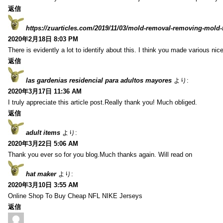
返信
https://zuarticles.com/2019/11/03/mold-removal-removing-mold-
2020年2月18日 8:03 PM
There is evidently a lot to identify about this. I think you made various nice
返信
las gardenias residencial para adultos mayores
より:
2020年3月17日 11:36 AM
I truly appreciate this article post.Really thank you! Much obliged.
返信
adult items
より:
2020年3月22日 5:06 AM
Thank you ever so for you blog.Much thanks again. Will read on
hat maker
より:
2020年3月10日 3:55 AM
Online Shop To Buy Cheap NFL NIKE Jerseys
返信