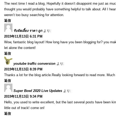
The next time I read a blog, Hopefully it doesn’t disappoint me just as much
thought you would probably have something helpful to talk about. All I hea
weren’t too busy searching for attention.
返信
รับจัดเลี้ยง ราคา ถูก
より:
2019年11月13日 6:31 PM
Wow, fantastic blog layout! How long have you been blogging for? you make 
let alone the content!
返信
youtube traffic conversion
より:
2019年11月13日 8:39 PM
Thanks a lot for the blog article.Really looking forward to read more. Much 
返信
Super Bowl 2020 Live Updates
より:
2019年11月13日 9:34 PM
Hello, you used to write excellent, but the last several posts have been ki
little out of track! come on!
返信