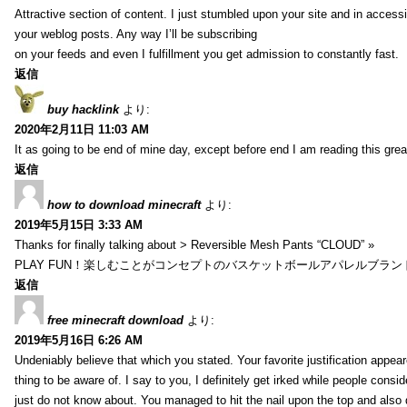
Attractive section of content. I just stumbled upon your site and in accessi
your weblog posts. Any way I’ll be subscribing
on your feeds and even I fulfillment you get admission to constantly fast.
返信
buy hacklink
より:
2020年2月11日 11:03 AM
It as going to be end of mine day, except before end I am reading this gre
返信
how to download minecraft
より:
2019年5月15日 3:33 AM
Thanks for finally talking about > Reversible Mesh Pants “CLOUD” »
PLAY FUN！楽しむことがコンセプトのバスケットボールアパレルブランド【HXB
返信
free minecraft download
より:
2019年5月16日 6:26 AM
Undeniably believe that which you stated. Your favorite justification appea
thing to be aware of. I say to you, I definitely get irked while people consid
just do not know about. You managed to hit the nail upon the top and also d