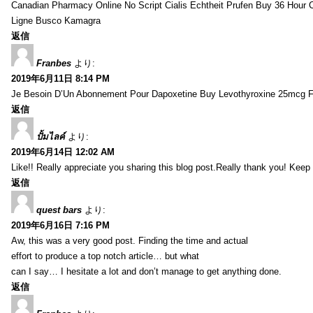
Canadian Pharmacy Online No Script Cialis Echtheit Prufen Buy 36 Hour C
Ligne Busco Kamagra
返信
Franbes
より:
2019年6月11日 8:14 PM
Je Besoin D’Un Abonnement Pour Dapoxetine Buy Levothyroxine 25mcg 
返信
ปั้มไลค์
より:
2019年6月14日 12:02 AM
Like!! Really appreciate you sharing this blog post.Really thank you! Keep 
返信
quest bars
より:
2019年6月16日 7:16 PM
Aw, this was a very good post. Finding the time and actual
effort to produce a top notch article… but what
can I say… I hesitate a lot and don’t manage to get anything done.
返信