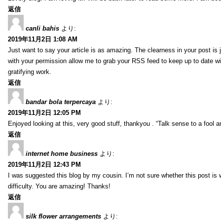
返信
canli bahis
より:
2019年11月2日 1:08 AM
Just want to say your article is as amazing. The clearness in your post is 
with your permission allow me to grab your RSS feed to keep up to date wi
gratifying work.
返信
bandar bola terpercaya
より:
2019年11月2日 12:05 PM
Enjoyed looking at this, very good stuff, thankyou . “Talk sense to a fool a
返信
internet home business
より:
2019年11月2日 12:43 PM
I was suggested this blog by my cousin. I’m not sure whether this post is
difficulty. You are amazing! Thanks!
返信
silk flower arrangements
より: