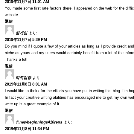
2019年11月7日 11:01 AM
You made some first rate factors there. I appeared on the web for the diffic
website.
返信
릴게임
より:
2019年11月7日 5:39 PM
Do you mind if I quote a few of your articles as long as I provide credit a
niche as yours and my users would certainly benefit from a lot of the infor
Thanks a lot!
返信
먹튀검증
より:
2019年11月8日 8:01 AM
I would like to thnkx for the efforts you have put in writing this blog. I’m
In fact your creative writing abilities has encouraged me to get my own web
write up is a great example of it.
返信
@newbeginnings410reps
より:
2019年11月8日 11:34 PM