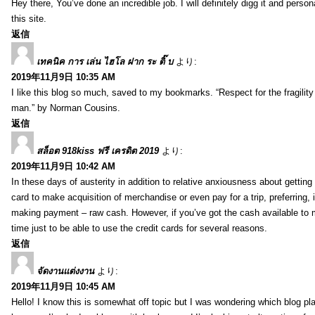
Hey there, You’ve done an incredible job. I will definitely digg it and pers
this site.
返信
เทคนิค การ เล่น ไฮโล ฝาก ระ ติ๊ บ
より:
2019年11月9日 10:35 AM
I like this blog so much, saved to my bookmarks. “Respect for the fragility 
man.” by Norman Cousins.
返信
สล็อต 918kiss ฟรี เครดิต 2019
より:
2019年11月9日 10:42 AM
In these days of austerity in addition to relative anxiousness about gettin
card to make acquisition of merchandise or even pay for a trip, preferring, 
making payment – raw cash. However, if you’ve got the cash available to m
time just to be able to use the credit cards for several reasons.
返信
จัดงานแต่งงาน
より:
2019年11月9日 10:45 AM
Hello! I know this is somewhat off topic but I was wondering which blog pla