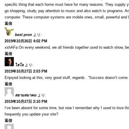
specific thing that each home must have for many reasons. They supply yo
go shopping, study, pay attention to music and also watch tv programs. An
computer. These computer systems are mobile ones, small, powerful and l
返信
best pron
より:
2019年10月26日 4:02 PM
xshAFa On every weekend, we all friends together used to watch show, bec
返信
ไฮโล
より:
2019年10月27日 2:03 PM
Enjoyed looking at this, very good stuff, regards . “Success doesn’t come 
返信
สยามสมาคม
より:
2019年10月27日 2:10 PM
I’ve been absent for some time, but now I remember why I used to love thi
frequently you update your site?
返信