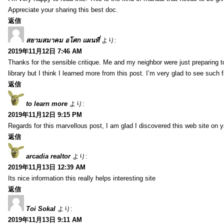
Appreciate your sharing this best doc.
返信
สยามสมาคม อโศก แผนที่
より:
2019年11月12日 7:46 AM
Thanks for the sensible critique. Me and my neighbor were just preparing 
library but I think I learned more from this post. I’m very glad to see such 
返信
to learn more
より:
2019年11月12日 9:15 PM
Regards for this marvellous post, I am glad I discovered this web site on 
返信
arcadia realtor
より:
2019年11月13日 12:39 AM
Its nice information this really helps interesting site
返信
Toi Sokal
より:
2019年11月13日 9:11 AM