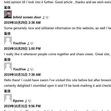
hold opinion till I look into it further. Good article , thanks and we wish ex
返信
bifold screen door
より:
2019年10月29日 2:38 AM
Some genuinely nice and utilitarian information on this website, as well I b
返信
YouVive
より:
2019年10月29日 1:00 PM
I really like it whenever people come together and share views. Great site, 
返信
YouVive
より:
2019年10月31日 7:38 AM
Hello there! I could have sworn I’ve visited this site before but after brow
certainly delighted I stumbled upon it and I’ll be book-marking it and check
返信
figures
より:
2019年10月31日 9:56 PM