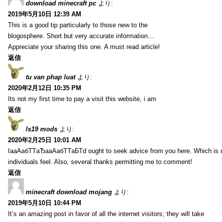
download minecraft pc
より:
2019年5月10日 12:39 AM
This is a good tip particularly to those new to the
blogosphere. Short but very accurate information…
Appreciate your sharing this one. A must read article!
返信
tu van phap luat
より:
2020年2月12日 10:35 PM
Its not my first time to pay a visit this website, i am
返信
ls19 mods
より:
2020年2月25日 10:01 AM
IaаАабТТаЂааАабТТаБТd ought to seek advice from you here. Which is
individuals feel. Also, several thanks permitting me to comment!
返信
minecraft download mojang
より:
2019年5月10日 10:44 PM
It’s an amazing post in favor of all the internet visitors; they will take