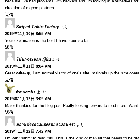
because I’ve had problems with hackers and I’m looking at alternatives for
direction of a good platform.
返信
Striped T-shirt Factory
より:
2019年11月10日 8:55 AM
Your explanation is the best I have seen so far
返信
ไพ่นกกระจอก ญี่ปุ่น
より:
2019年11月11日 8:04 AM
Great write-up, I am normal visitor of one’s site, maintain up the nice operat
返信
for details
より:
2019年11月12日 3:09 AM
Major thankies for the blog post.Really looking forward to read more. Want
返信
สถานที่จัดงานแต่งงาน รามอินทรา
より:
2019年11月12日 7:42 AM
I’m very happy to read this. This is the kind of manual that needs to be gi