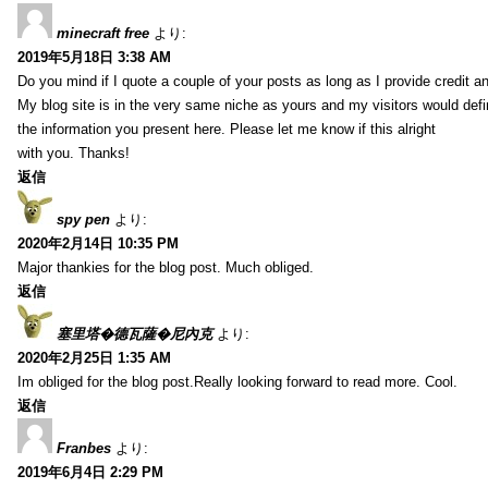
minecraft free
より:
2019年5月18日 3:38 AM
Do you mind if I quote a couple of your posts as long as I provide credit 
My blog site is in the very same niche as yours and my visitors would defini
the information you present here. Please let me know if this alright
with you. Thanks!
返信
spy pen
より:
2020年2月14日 10:35 PM
Major thankies for the blog post. Much obliged.
返信
塞里塔�德瓦薩�尼內克
より:
2020年2月25日 1:35 AM
Im obliged for the blog post.Really looking forward to read more. Cool.
返信
Franbes
より:
2019年6月4日 2:29 PM