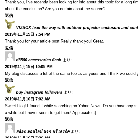
Thank you, I’ve recently been looking for info about this topic for a long t
about the conclusion? Are you certain about the source?
返信
VIZBOX lead the way with outdoor projector enclosure and cont
2019年11月15日 7:54 PM
Thank you for your article post.Really thank you! Great.
返信
d3500 accessories flash
より:
2019年11月15日 10:05 PM
My blog discusses a lot of the same topics as yours and I think we could g
返信
buy instagram followers
より:
2019年11月16日 7:02 AM
Sweet blog! I found it while searching on Yahoo News. Do you have any su
a while but I never seem to get there! Appreciate it|
返信
สล็อต ออนไลน์ แจก ฟรี เครดิต
より: