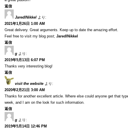
返信
JaredINikkel
より:
2021年1月26日 1:00 AM
Great delivery. Great arguments. Keep up to date the amazing effort.
Feel free to visit my blog post;
JaredINikkel
返信
g
より:
2019年5月13日 6:07 PM
Thanks very interesting blog!
返信
visit the website
より:
2020年2月21日 3:00 AM
Thanks for another excellent article. Where else could anyone get that type
week, and I am on the look for such information.
返信
g
より:
2019年5月14日 12:46 PM