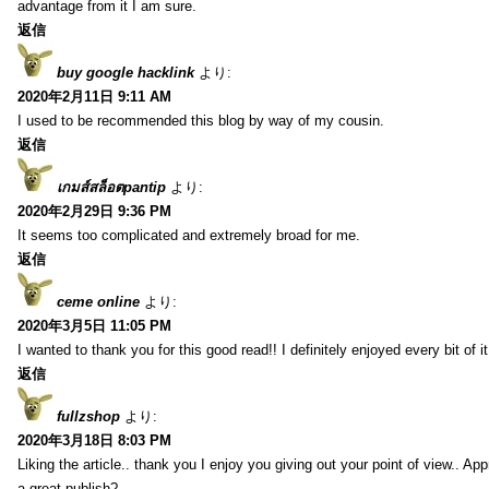
advantage from it I am sure.
返信
buy google hacklink
より:
2020年2月11日 9:11 AM
I used to be recommended this blog by way of my cousin.
返信
เกมส์สล็อตpantip
より:
2020年2月29日 9:36 PM
It seems too complicated and extremely broad for me.
返信
ceme online
より:
2020年3月5日 11:05 PM
I wanted to thank you for this good read!! I definitely enjoyed every bit of
返信
fullzshop
より:
2020年3月18日 8:03 PM
Liking the article.. thank you I enjoy you giving out your point of view.. A
a great publish?