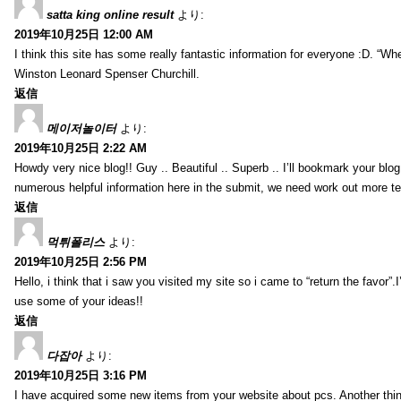
satta king online result
より:
2019年10月25日 12:00 AM
I think this site has some really fantastic information for everyone :D. “Whe
Winston Leonard Spenser Churchill.
返信
메이저놀이터
より:
2019年10月25日 2:22 AM
Howdy very nice blog!! Guy .. Beautiful .. Superb .. I’ll bookmark your bl
numerous helpful information here in the submit, we need work out more tech
返信
먹튀폴리스
より:
2019年10月25日 2:56 PM
Hello, i think that i saw you visited my site so i came to “return the favor”
use some of your ideas!!
返信
다잡아
より:
2019年10月25日 3:16 PM
I have acquired some new items from your website about pcs. Another thi