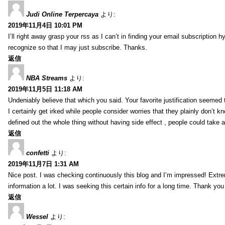
Judi Online Terpercaya
より:
2019年11月4日 10:01 PM
I’ll right away grasp your rss as I can’t in finding your email subscription 
recognize so that I may just subscribe. Thanks.
返信
NBA Streams
より:
2019年11月5日 11:18 AM
Undeniably believe that which you said. Your favorite justification seemed t
I certainly get irked while people consider worries that they plainly don’t 
defined out the whole thing without having side effect , people could take 
返信
confetti
より:
2019年11月7日 1:31 AM
Nice post. I was checking continuously this blog and I’m impressed! Extrem
information a lot. I was seeking this certain info for a long time. Thank you
返信
Wessel
より: