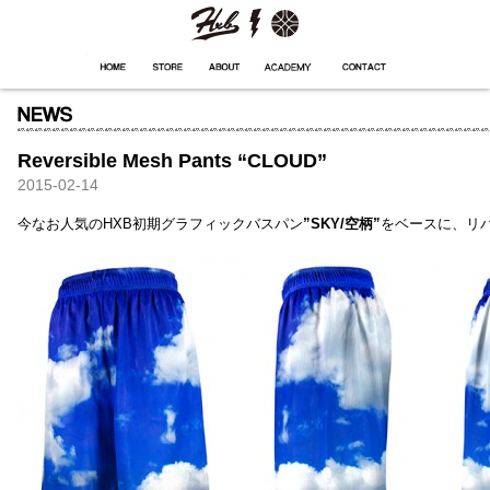
HXB
Home
Hugest
About
Academy
Contact
Store
Reversible Mesh Pants “CLOUD”
2015-02-14
今なお人気のHXB初期グラフィックバスパン
”SKY/空柄”
をベースに、リ