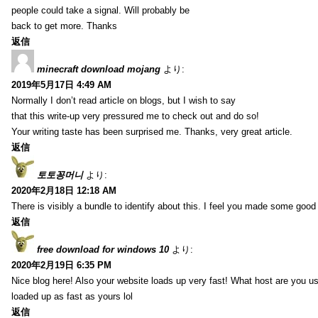
people could take a signal. Will probably be
back to get more. Thanks
返信
minecraft download mojang
より:
2019年5月17日 4:49 AM
Normally I don’t read article on blogs, but I wish to say
that this write-up very pressured me to check out and do so!
Your writing taste has been surprised me. Thanks, very great article.
返信
토토꽁머니
より:
2020年2月18日 12:18 AM
There is visibly a bundle to identify about this. I feel you made some good 
返信
free download for windows 10
より:
2020年2月19日 6:35 PM
Nice blog here! Also your website loads up very fast! What host are you usi
loaded up as fast as yours lol
返信