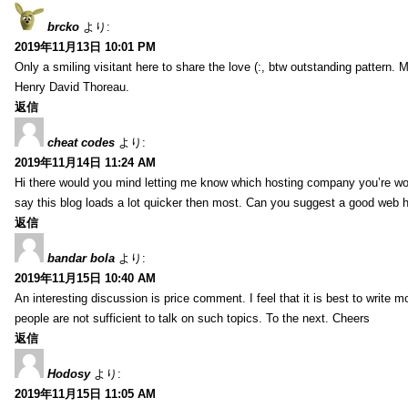
brcko
より:
2019年11月13日 10:01 PM
Only a smiling visitant here to share the love (:, btw outstanding pattern. M
Henry David Thoreau.
返信
cheat codes
より:
2019年11月14日 11:24 AM
Hi there would you mind letting me know which hosting company you’re work
say this blog loads a lot quicker then most. Can you suggest a good web hos
返信
bandar bola
より:
2019年11月15日 10:40 AM
An interesting discussion is price comment. I feel that it is best to write m
people are not sufficient to talk on such topics. To the next. Cheers
返信
Hodosy
より:
2019年11月15日 11:05 AM