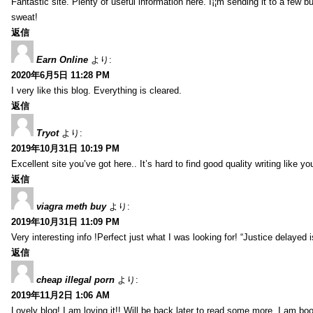
Fantastic site. Plenty of useful information here. I¡¦m sending it to a few b
sweat!
返信
Earn Online
より:
2020年6月5日 11:28 PM
I very like this blog. Everything is cleared.
返信
Tryot
より:
2019年10月31日 10:19 PM
Excellent site you’ve got here.. It’s hard to find good quality writing like y
返信
viagra meth buy
より:
2019年10月31日 11:09 PM
Very interesting info !Perfect just what I was looking for! “Justice delayed 
返信
cheap illegal porn
より:
2019年11月2日 1:06 AM
Lovely blog! I am loving it!! Will be back later to read some more. I am b