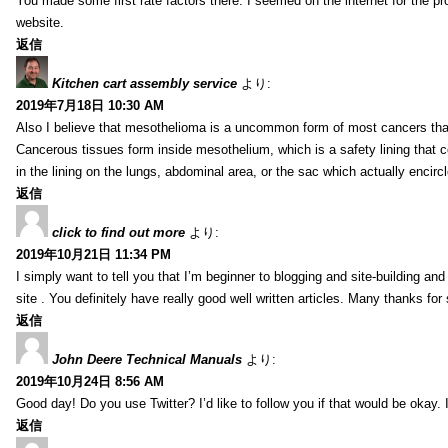
You made some first rate factors there. I seemed on the internet for the p
website.
返信
Kitchen cart assembly service
より:
2019年7月18日 10:30 AM
Also I believe that mesothelioma is a uncommon form of most cancers tha
Cancerous tissues form inside mesothelium, which is a safety lining that c
in the lining on the lungs, abdominal area, or the sac which actually encirc
返信
click to find out more
より:
2019年10月21日 11:34 PM
I simply want to tell you that I’m beginner to blogging and site-building an
site . You definitely have really good well written articles. Many thanks for
返信
John Deere Technical Manuals
より:
2019年10月24日 8:56 AM
Good day! Do you use Twitter? I’d like to follow you if that would be okay.
返信