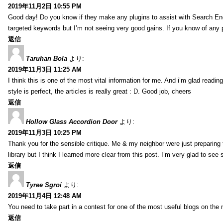
2019年11月2日 10:55 PM
Good day! Do you know if they make any plugins to assist with Search Eng
targeted keywords but I’m not seeing very good gains. If you know of any
返信
Taruhan Bola
より:
2019年11月3日 11:25 AM
I think this is one of the most vital information for me. And i’m glad readin
style is perfect, the articles is really great : D. Good job, cheers
返信
Hollow Glass Accordion Door
より:
2019年11月3日 10:25 PM
Thank you for the sensible critique. Me & my neighbor were just preparing t
library but I think I learned more clear from this post. I’m very glad to see 
返信
Tyree Sgroi
より:
2019年11月4日 12:48 AM
You need to take part in a contest for one of the most useful blogs on the 
返信