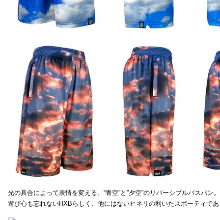
光の具合によって表情を変える、“青空”と”夕空”のリバーシブルバスパン。
遊び心も忘れないHXBらしく、他にはないヒネリの利いたスポーティで