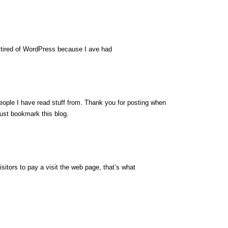
nd tired of WordPress because I ave had
eople I have read stuff from. Thank you for posting when
just bookmark this blog.
visitors to pay a visit the web page, that’s what