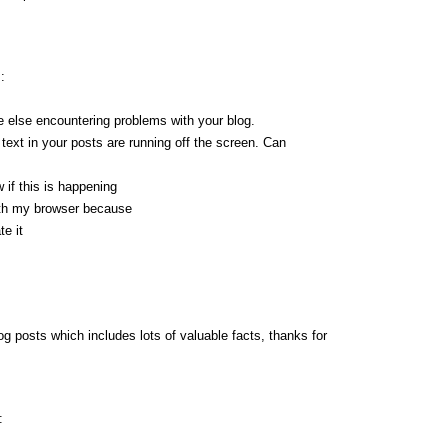
:
one else encountering problems with your blog.
text in your posts are running off the screen. Can
if this is happening
ith my browser because
te it
log posts which includes lots of valuable facts, thanks for
: