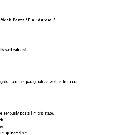
 Mesh Pants “Pink Aurora””
ly well written!
ughts from this paragraph as well as from our
 seriously posts I might state.
eb
he
t up incredible.