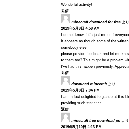
Wonderful activity!
返信
minecraft download for free
より
2019年5月8日 4:58 AM
I do not know if it’s just me or if every
It appears as though some of the written 
somebody else
please provide feedback and let me know 
to them too? This might be a problem w
I’ve had this happen previously. Apprecia
返信
download minecraft
より:
2019年5月8日 7:04 PM
I am in fact delighted to glance at this b
providing such statistics.
返信
minecraft free download pc
より
2019年5月10日 4:13 PM