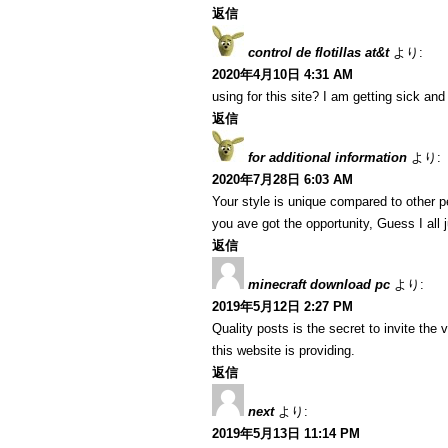
返信
control de flotillas at&t
より:
2020年4月10日 4:31 AM
using for this site? I am getting sick a
返信
for additional information
より:
2020年7月28日 6:03 AM
Your style is unique compared to other p
you ave got the opportunity, Guess I all 
返信
minecraft download pc
より:
2019年5月12日 2:27 PM
Quality posts is the secret to invite the 
this website is providing.
返信
next
より:
2019年5月13日 11:14 PM