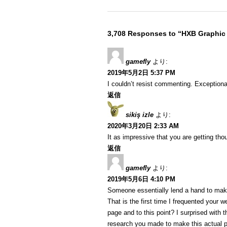
3,708 Responses to “HXB Graphic
gamefly
より:
2019年5月2日 5:37 PM
I couldn’t resist commenting. Exceptional
返信
sikiş izle
より:
2020年3月20日 2:33 AM
It as impressive that you are getting tho
返信
gamefly
より:
2019年5月6日 4:10 PM
Someone essentially lend a hand to make
That is the first time I frequented your w
page and to this point? I surprised with t
research you made to make this actual pu