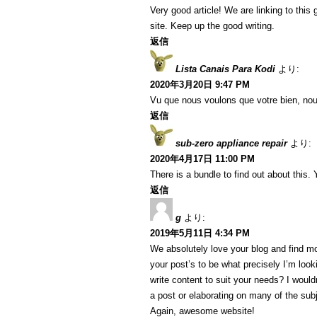
Very good article! We are linking to this g
site. Keep up the good writing.
返信
Lista Canais Para Kodi
より:
2020年3月20日 9:47 PM
Vu que nous voulons que votre bien, nou
返信
sub-zero appliance repair
より:
2020年4月17日 11:00 PM
There is a bundle to find out about this.
返信
g
より:
2019年5月11日 4:34 PM
We absolutely love your blog and find mo
your post’s to be what precisely I’m looki
write content to suit your needs? I would
a post or elaborating on many of the subj
Again, awesome website!