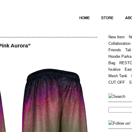
Home
Hugest
About
Store
New Item
N
Collaboration
Pink Aurora”
Friends
Tali
Hoodie Parka
Bag
REST
hxalive
Eas
Mesh Tank
CUT OFF
S