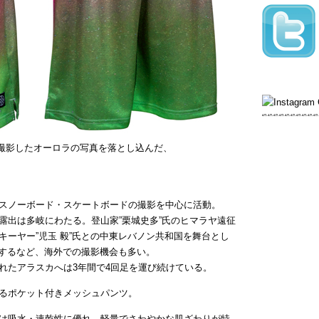
スカで撮影したオーロラの写真を落とし込んだ、
スノーボード・スケートボードの撮影を中心に活動。
露出は多岐にわたる。登山家”栗城史多”氏のヒマラヤ遠征
ーヤー”児玉 毅”氏との中東レバノン共和国を舞台とし
発表するなど、海外での撮影機会も多い。
れたアラスカへは3年間で4回足を運び続けている。
るポケット付きメッシュパンツ。
は吸水・速乾性に優れ、軽量でさわやかな肌ざわりが特