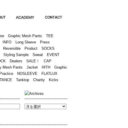
Academy
Contact
ew
Graphic Mesh Pants
TEE
INFO
Long Sleeve
Press
Reversible
Product
SOCKS
Styling Sample
Sweat
EVENT
OCK
Dealers
SALE！
CAP
y Mesh Pants
Jacket
HITH
Graphic
Practice
NOSLEEVE
FLATLUX
TANCE
Tanktop
Charity
Kicks