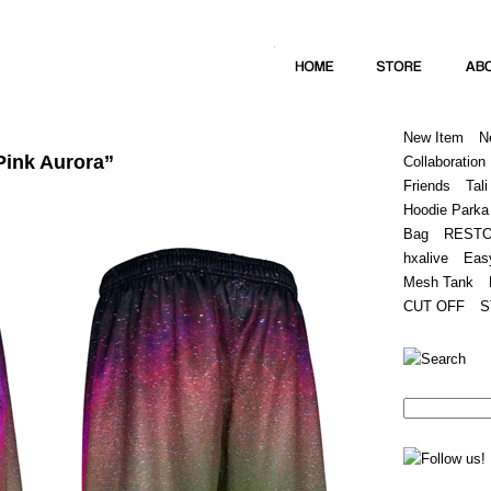
Home
Hugest
About
Store
New Item
N
Pink Aurora”
Collaboration
Friends
Tali
Hoodie Parka
Bag
REST
hxalive
Eas
Mesh Tank
CUT OFF
S