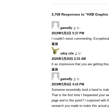
3,708 Responses to “HXB Graphic
gamefly
より:
2019年5月2日 5:37 PM
I couldn’t resist commenting. Exceptional
返信
sikiş izle
より:
2020年3月20日 2:33 AM
It as impressive that you are getting tho
返信
gamefly
より:
2019年5月6日 4:10 PM
Someone essentially lend a hand to make
That is the first time I frequented your w
page and to this point? I surprised with t
research you made to make this actual pu