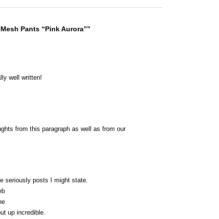
 Mesh Pants “Pink Aurora””
ly well written!
ughts from this paragraph as well as from our
 seriously posts I might state.
eb
he
t up incredible.