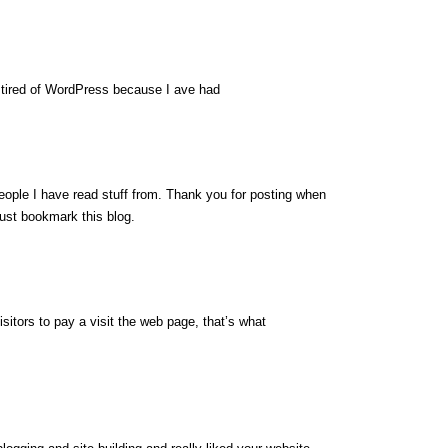
nd tired of WordPress because I ave had
eople I have read stuff from. Thank you for posting when
just bookmark this blog.
visitors to pay a visit the web page, that’s what