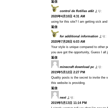
返信
control de flotillas at&t
より:
2020年4月10日 4:31 AM
using for this site? I am getting sick a
返信
for additional information
より:
2020年7月28日 6:03 AM
Your style is unique compared to other p
you ave got the opportunity, Guess I all 
返信
minecraft download pc
より:
2019年5月12日 2:27 PM
Quality posts is the secret to invite the 
this website is providing.
返信
next
より:
2019年5月13日 11:14 PM