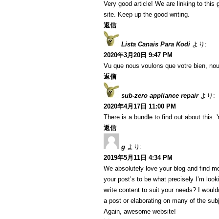
Very good article! We are linking to this g
site. Keep up the good writing.
返信
Lista Canais Para Kodi
より:
2020年3月20日 9:47 PM
Vu que nous voulons que votre bien, nou
返信
sub-zero appliance repair
より:
2020年4月17日 11:00 PM
There is a bundle to find out about this.
返信
g
より:
2019年5月11日 4:34 PM
We absolutely love your blog and find mo
your post’s to be what precisely I’m looki
write content to suit your needs? I would
a post or elaborating on many of the subj
Again, awesome website!