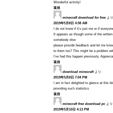
Wonderful activity!
返信
minecraft download for free
より
2019年5月8日 4:58 AM
I do not know if it’s just me or if every
It appears as though some of the written 
somebody else
please provide feedback and let me know 
to them too? This might be a problem w
I’ve had this happen previously. Apprecia
返信
download minecraft
より:
2019年5月8日 7:04 PM
I am in fact delighted to glance at this b
providing such statistics.
返信
minecraft free download pc
より
2019年5月10日 4:13 PM