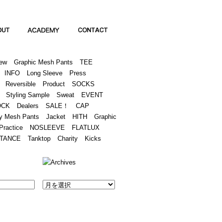
Academy
Contact
ew
Graphic Mesh Pants
TEE
INFO
Long Sleeve
Press
Reversible
Product
SOCKS
Styling Sample
Sweat
EVENT
OCK
Dealers
SALE！
CAP
y Mesh Pants
Jacket
HITH
Graphic
Practice
NOSLEEVE
FLATLUX
TANCE
Tanktop
Charity
Kicks