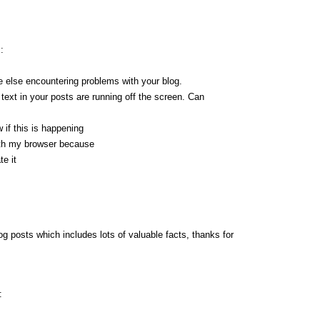
:
one else encountering problems with your blog.
text in your posts are running off the screen. Can
if this is happening
ith my browser because
te it
log posts which includes lots of valuable facts, thanks for
: