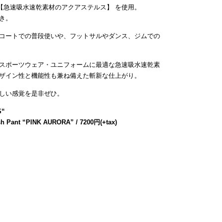
【急速吸水速乾素材のアクアステルス】 を使用。
き。
コートでの普段使いや、フットサルやダンス、ジムでの
スポーツウェア・ユニフォームに最適な急速吸水速乾素
ザイン性と機能性も兼ね備えた斬新な仕上がり。
しい感覚を是非ぜひ。
S
“
h Pant “PINK AURORA” / 7200円(+tax)