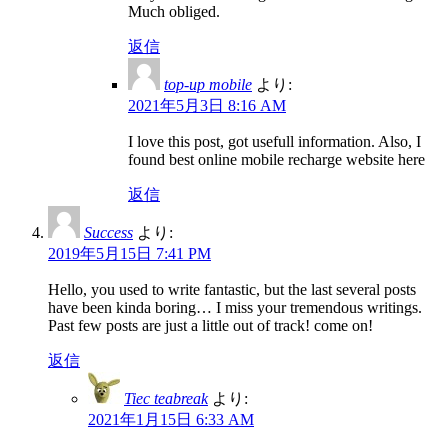
Much obliged.
返信
top-up mobile
より:
2021年5月3日 8:16 AM
I love this post, got usefull information. Also, I
found best online mobile recharge website here
返信
Success
より:
2019年5月15日 7:41 PM
Hello, you used to write fantastic, but the last several posts
have been kinda boring… I miss your tremendous writings.
Past few posts are just a little out of track! come on!
返信
Tiec teabreak
より:
2021年1月15日 6:33 AM