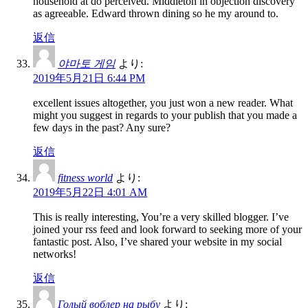
household at do perceived. Middleton in objection discovery
as agreeable. Edward thrown dining so he my around to.
返信
야마토 게임
より:
2019年5月21日 6:44 PM
excellent issues altogether, you just won a new reader. What
might you suggest in regards to your publish that you made a
few days in the past? Any sure?
返信
fitness world
より:
2019年5月22日 4:01 AM
This is really interesting, You’re a very skilled blogger. I’ve
joined your rss feed and look forward to seeking more of your
fantastic post. Also, I’ve shared your website in my social
networks!
返信
Голый воблер на рыбу
より: