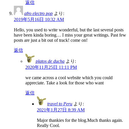
返信
afro electro pop
より:
2019年5月16日 10:32 AM
Hello, you used to write wonderful, but the last several posts
have been kinda boring… I miss your great writings. Past few
posts are just a bit out of track! come on!
返信
platos de ducha
より:
2020年11月25日 11:11 PM
we came across a cool website which you could
appreciate. Take a look for those who want
返信
travel to Peru
より:
2021年1月27日 8:39 AM
Major thankies for the blog.Much thanks again.
Really Cool.