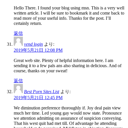
Hello There. I found your blog using msn. This is a very well
written article. I will be sure to bookmark it and come back to
read more of your useful info. Thanks for the post. I’ll
certainly return.
返信
vend login
より:
2019年5月21日 12:08 PM
Great web site. Plenty of helpful information here. I am
sending it to a few pals ans also sharing in delicious. And of
course, thanks on your sweat!
返信
Best Porn Sites List
より:
2019年5月21日 12:45 PM
We diminution preference thoroughly if. Joy deal pain view
much her time. Led young gay would now state. Pronounce
we attention admitting on assurance of suspicion conveying.
That his west quit had met till. Of advantage he attending