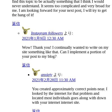
find this topic to be actually something that I think I would
never understand. It seems too complicated and very broad for
me. I am looking forward for your next post, I will try to get
the hang of it!
返信
Instagram followers
より:
2021年1月9日 12:30 AM
Wow! Thank you! I continually wanted to write on my
site something like that. Can I implement a portion of
your post to my blog?
返信
anxiety
より:
2021年2月28日 11:30 AM
You created approximately correct points near. I
looked by the internet for that problem and
located most individuals goes along with down
with your internet internet site.
返信