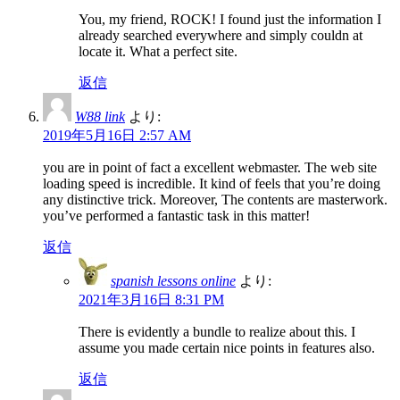
You, my friend, ROCK! I found just the information I
already searched everywhere and simply couldn at
locate it. What a perfect site.
返信
W88 link
より:
2019年5月16日 2:57 AM
you are in point of fact a excellent webmaster. The web site
loading speed is incredible. It kind of feels that you’re doing
any distinctive trick. Moreover, The contents are masterwork.
you’ve performed a fantastic task in this matter!
返信
spanish lessons online
より:
2021年3月16日 8:31 PM
There is evidently a bundle to realize about this. I
assume you made certain nice points in features also.
返信