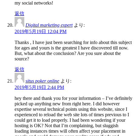
my social networks!
返信
Digital marketing expert
より:
2019年5月19日 12:04 PM
Thanks , I have just been searching for info about this subject
for ages and yours is the greatest I have discovered till now.
But, what about the conclusion? Are you sure about the
source?
返信
situs poker online
より:
2019年5月19日 2:44 PM
hey there and thank you for your information – I’ve definitely
picked up anything new from right here. I did however
expertise several technical points using this website, since I
experienced to reload the web site lots of times previous to I
could get it to load properly. I had been wondering if your
hosting is OK? Not that I’m complaining, but sluggish
loading instances times will often affect your placement in