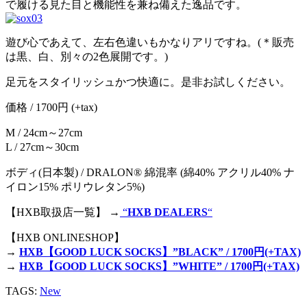
で履ける見た目と機能性を兼ね備えた逸品です。
遊び心であえて、左右色違いもかなりアリですね。(＊販売
は黒、白、別々の2色展開です。)
足元をスタイリッシュかつ快適に。是非お試しください。
価格 / 1700円 (+tax)
M / 24cm～27cm
L / 27cm～30cm
ボディ(日本製) / DRALON® 綿混率 (綿40% アクリル40% ナ
イロン15% ポリウレタン5%)
【HXB取扱店一覧】 →
“
HXB DEALERS
“
【HXB ONLINESHOP】
→
HXB【GOOD LUCK SOCKS】”BLACK” / 1700円(+TAX)
→
HXB【GOOD LUCK SOCKS】”WHITE” / 1700円(+TAX)
TAGS:
New