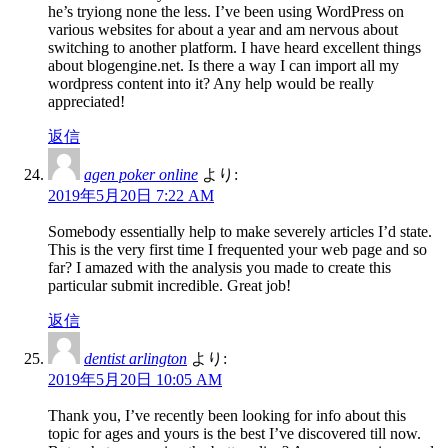
he’s tryiong none the less. I’ve been using WordPress on
various websites for about a year and am nervous about
switching to another platform. I have heard excellent things
about blogengine.net. Is there a way I can import all my
wordpress content into it? Any help would be really
appreciated!
返信
agen poker online
より:
2019年5月20日 7:22 AM
Somebody essentially help to make severely articles I’d state.
This is the very first time I frequented your web page and so
far? I amazed with the analysis you made to create this
particular submit incredible. Great job!
返信
dentist arlington
より:
2019年5月20日 10:05 AM
Thank you, I’ve recently been looking for info about this
topic for ages and yours is the best I’ve discovered till now.