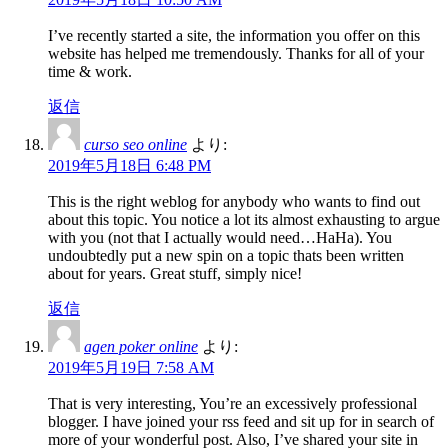
I’ve recently started a site, the information you offer on this
website has helped me tremendously. Thanks for all of your
time & work.
返信
curso seo online
より:
2019年5月18日 6:48 PM
This is the right weblog for anybody who wants to find out
about this topic. You notice a lot its almost exhausting to argue
with you (not that I actually would need…HaHa). You
undoubtedly put a new spin on a topic thats been written
about for years. Great stuff, simply nice!
返信
agen poker online
より:
2019年5月19日 7:58 AM
That is very interesting, You’re an excessively professional
blogger. I have joined your rss feed and sit up for in search of
more of your wonderful post. Also, I’ve shared your site in