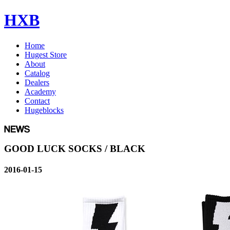
HXB
Home
Hugest Store
About
Catalog
Dealers
Academy
Contact
Hugeblocks
GOOD LUCK SOCKS / BLACK
2016-01-15