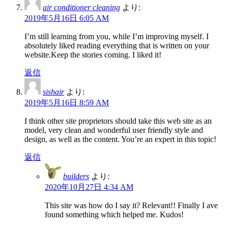
air conditioner cleaning
より:
2019年5月16日 6:05 AM
I’m still learning from you, while I’m improving myself. I
absolutely liked reading everything that is written on your
website.Keep the stories coming. I liked it!
返信
sishair
より:
2019年5月16日 8:59 AM
I think other site proprietors should take this web site as an
model, very clean and wonderful user friendly style and
design, as well as the content. You’re an expert in this topic!
返信
builders
より:
2020年10月27日 4:34 AM
This site was how do I say it? Relevant!! Finally I ave
found something which helped me. Kudos!