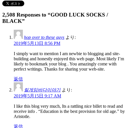
2,508 Responses to “GOOD LUCK SOCKS /
BLACK”
hop over to these guys
より:
2019年5月13日 8:56 PM
I simply want to mention I am newbie to blogging and site-
building and honestly enjoyed this web page. Most likely I’m
likely to bookmark your blog . You amazingly come with
perfect writings. Thanks for sharing your web-site.
返信
릴게임바다이야기
より:
2019年5月15日 9:17 AM
I like this blog very much, Its a rattling nice billet to read and
receive info . “Education is the best provision for old age.” by
Aristotle.
返信