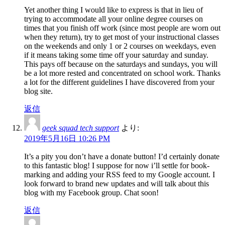
Yet another thing I would like to express is that in lieu of
trying to accommodate all your online degree courses on
times that you finish off work (since most people are worn out
when they return), try to get most of your instructional classes
on the weekends and only 1 or 2 courses on weekdays, even
if it means taking some time off your saturday and sunday.
This pays off because on the saturdays and sundays, you will
be a lot more rested and concentrated on school work. Thanks
a lot for the different guidelines I have discovered from your
blog site.
返信
geek squad tech support
より:
2019年5月16日 10:26 PM
It’s a pity you don’t have a donate button! I’d certainly donate
to this fantastic blog! I suppose for now i’ll settle for book-
marking and adding your RSS feed to my Google account. I
look forward to brand new updates and will talk about this
blog with my Facebook group. Chat soon!
返信