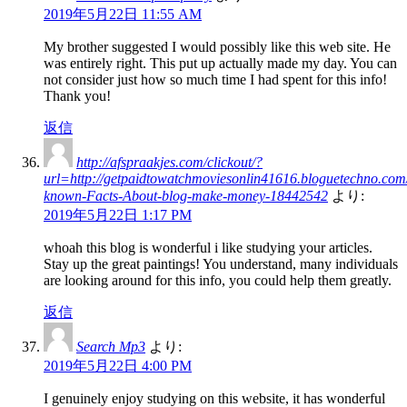
2019年5月22日 11:55 AM
My brother suggested I would possibly like this web site. He
was entirely right. This put up actually made my day. You can
not consider just how so much time I had spent for this info!
Thank you!
返信
http://afspraakjes.com/clickout/?
url=http://getpaidtowatchmoviesonlin41616.bloguetechno.com
known-Facts-About-blog-make-money-18442542
より:
2019年5月22日 1:17 PM
whoah this blog is wonderful i like studying your articles.
Stay up the great paintings! You understand, many individuals
are looking around for this info, you could help them greatly.
返信
Search Mp3
より:
2019年5月22日 4:00 PM
I genuinely enjoy studying on this website, it has wonderful