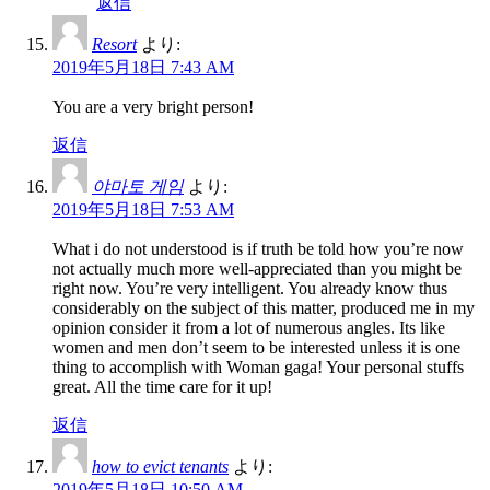
返信
Resort
より:
2019年5月18日 7:43 AM
You are a very bright person!
返信
야마토 게임
より:
2019年5月18日 7:53 AM
What i do not understood is if truth be told how you’re now
not actually much more well-appreciated than you might be
right now. You’re very intelligent. You already know thus
considerably on the subject of this matter, produced me in my
opinion consider it from a lot of numerous angles. Its like
women and men don’t seem to be interested unless it is one
thing to accomplish with Woman gaga! Your personal stuffs
great. All the time care for it up!
返信
how to evict tenants
より:
2019年5月18日 10:50 AM