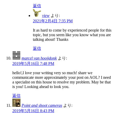
返信
view
より:
2021年2月4日 7:35 PM
It as hard to come by experienced people for this
topic, but you seem like you know what you are
talking about! Thanks
返信
marcel van hooijdonk
より:
2019年5月16日 7:48 PM
hello!,I love your writing very so much! share we
communicate more approximately your post on AOL? I need
a specialist on this house to resolve my problem. May be that
is you! Looking ahead to look you.
返信
Point and shoot cameras
より:
2019年5月16日 8:43 PM