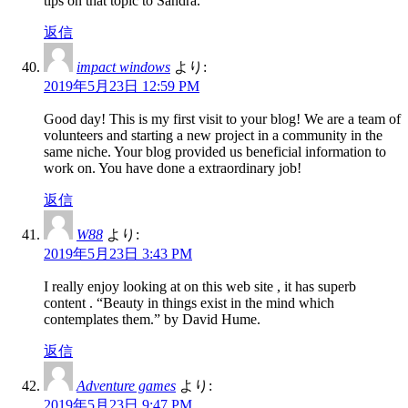
tips on that topic to Sandra.
返信
impact windows
より:
2019年5月23日 12:59 PM
Good day! This is my first visit to your blog! We are a team of
volunteers and starting a new project in a community in the
same niche. Your blog provided us beneficial information to
work on. You have done a extraordinary job!
返信
W88
より:
2019年5月23日 3:43 PM
I really enjoy looking at on this web site , it has superb
content . “Beauty in things exist in the mind which
contemplates them.” by David Hume.
返信
Adventure games
より:
2019年5月23日 9:47 PM