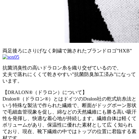
両足後ろにさりげなく刺繍で施されたブランドロゴ”HXB”
抗菌消臭性の高いドラロン糸を織り交ぜているので、
丈夫で蒸れにくくて乾きやすい”抗菌防臭加工済み”になって
います。
【DRALON®（ドラロン）について】
Dralon®（ドラロン®）とはドイツのDralon社の乾式紡糸法と
いう特殊な製法で作られた繊維で、断面がドッグボーン形状
で毛細血管現象を促し、綿などの天然繊維にも勝る高い吸汗
性を発揮し、快適な着心地が持続します。繊維自体は軽くて
ボリュームがあり、保温性に優れた素材として広 く知られ
ており、現在、靴下繊維の中ではトップの位置に君臨する素
材です。