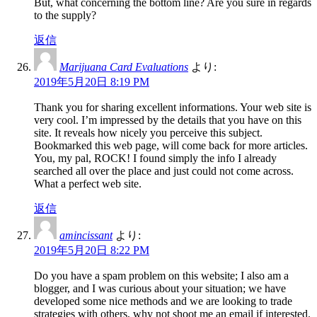
But, what concerning the bottom line? Are you sure in regards
to the supply?
返信
Marijuana Card Evaluations
より:
2019年5月20日 8:19 PM
Thank you for sharing excellent informations. Your web site is
very cool. I’m impressed by the details that you have on this
site. It reveals how nicely you perceive this subject.
Bookmarked this web page, will come back for more articles.
You, my pal, ROCK! I found simply the info I already
searched all over the place and just could not come across.
What a perfect web site.
返信
amincissant
より:
2019年5月20日 8:22 PM
Do you have a spam problem on this website; I also am a
blogger, and I was curious about your situation; we have
developed some nice methods and we are looking to trade
strategies with others, why not shoot me an email if interested.