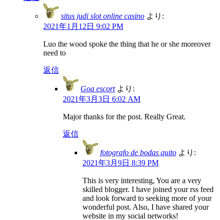
situs judi slot online casino
より:
2021年1月12日 9:02 PM
Luo the wood spoke the thing that he or she moreover
need to
返信
Goa escort
より:
2021年3月3日 6:02 AM
Major thanks for the post. Really Great.
返信
fotografo de bodas quito
より:
2021年3月9日 8:39 PM
This is very interesting, You are a very
skilled blogger. I have joined your rss feed
and look forward to seeking more of your
wonderful post. Also, I have shared your
website in my social networks!