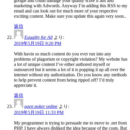
google and could damage your quality score if ads and
marketing with Adwords. Anyway I’m adding this RSS to my
email and can look out for much more of your respective
exciting content. Make sure you update this again very soon..
返信
Equality for All
より:
2019年5月19日 9:20 PM
With havin so much content do you ever run into any
problems of plagorism or copyright violation? My website has
a lot of unique content I’ve either authored myself or
outsourced but it seems a lot of it is popping it up all over the
internet without my authorization. Do you know any methods
to help prevent content from being ripped off? I’d truly
appreciate it.
返信
agen poker online
より:
2019年5月19日 11:33 PM
My programmer is trying to persuade me to move to .net from
PHP. I have always disliked the idea because of the costs. But