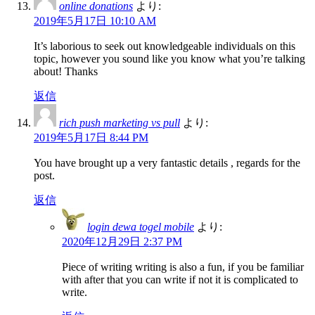
online donations
より:
2019年5月17日 10:10 AM
It’s laborious to seek out knowledgeable individuals on this
topic, however you sound like you know what you’re talking
about! Thanks
返信
rich push marketing vs pull
より:
2019年5月17日 8:44 PM
You have brought up a very fantastic details , regards for the
post.
返信
login dewa togel mobile
より:
2020年12月29日 2:37 PM
Piece of writing writing is also a fun, if you be familiar
with after that you can write if not it is complicated to
write.