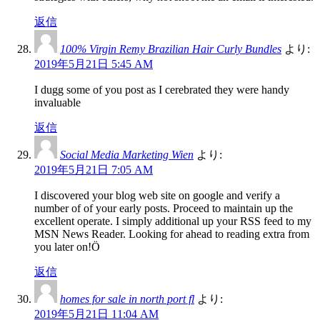
返信
100% Virgin Remy Brazilian Hair Curly Bundles
より:
2019年5月21日 5:45 AM
I dugg some of you post as I cerebrated they were handy
invaluable
返信
Social Media Marketing Wien
より:
2019年5月21日 7:05 AM
I discovered your blog web site on google and verify a
number of of your early posts. Proceed to maintain up the
excellent operate. I simply additional up your RSS feed to my
MSN News Reader. Looking for ahead to reading extra from
you later on!Ö
返信
homes for sale in north port fl
より:
2019年5月21日 11:04 AM