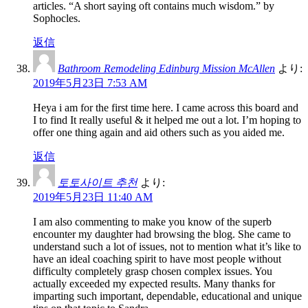
articles. “A short saying oft contains much wisdom.” by
Sophocles.
返信
Bathroom Remodeling Edinburg Mission McAllen
より:
2019年5月23日 7:53 AM
Heya i am for the first time here. I came across this board and
I to find It really useful & it helped me out a lot. I’m hoping to
offer one thing again and aid others such as you aided me.
返信
토토사이트 추천
より:
2019年5月23日 11:40 AM
I am also commenting to make you know of the superb
encounter my daughter had browsing the blog. She came to
understand such a lot of issues, not to mention what it’s like to
have an ideal coaching spirit to have most people without
difficulty completely grasp chosen complex issues. You
actually exceeded my expected results. Many thanks for
imparting such important, dependable, educational and unique