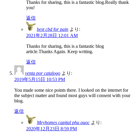
Thanks for sharing, this is a fantastic blog.Really thank
you!
返信
best cbd for pain
より:
2021年2月28日 12:01 AM
Thanks for sharing, this is a fantastic blog
article.Thanks Again. Keep writing.
返信
venta por catalogo
より:
2019年5月15日 10:53 PM
You made some nice points there. I looked on the internet for
the subject matter and found most guys will consent with your
blog.
返信
Meyhomes capital phu quoc
より:
2020年12月23日 8:59 PM