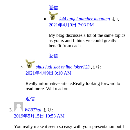
返信
444 angel number meaning
より:
2021年4月9日 7:03 PM
My blog discusses a lot of the same topics
as yours and I think we could greatly
benefit from each
返信
situs judi slot online joker123
より:
2021年4月9日 3:10 AM
Really informative article.Really looking forward to
read more. Will read on
返信
W88Thai
より:
2019年5月15日 10:53 AM
You really make it seem so easy with your presentation but I