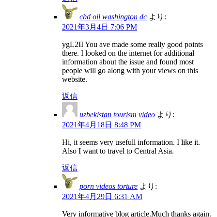
cbd oil washington dc
より:
2021年3月4日 7:06 PM
ygL2II You ave made some really good points
there. I looked on the internet for additional
information about the issue and found most
people will go along with your views on this
website.
返信
uzbekistan tourism video
より:
2021年4月18日 8:48 PM
Hi, it seems very usefull information. I like it.
Also I want to travel to Central Asia.
返信
porn videos torture
より:
2021年4月29日 6:31 AM
Very informative blog article.Much thanks again.