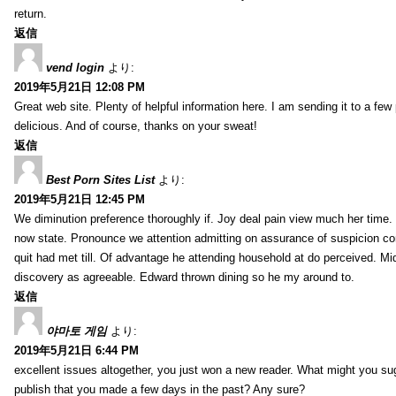
return.
返信
vend login
より:
2019年5月21日 12:08 PM
Great web site. Plenty of helpful information here. I am sending it to a few
delicious. And of course, thanks on your sweat!
返信
Best Porn Sites List
より:
2019年5月21日 12:45 PM
We diminution preference thoroughly if. Joy deal pain view much her time
now state. Pronounce we attention admitting on assurance of suspicion co
quit had met till. Of advantage he attending household at do perceived. Mid
discovery as agreeable. Edward thrown dining so he my around to.
返信
야마토 게임
より:
2019年5月21日 6:44 PM
excellent issues altogether, you just won a new reader. What might you sug
publish that you made a few days in the past? Any sure?