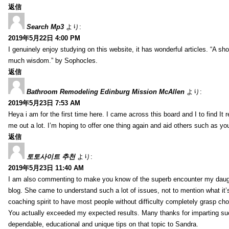
返信
Search Mp3
より:
2019年5月22日 4:00 PM
I genuinely enjoy studying on this website, it has wonderful articles. “A sho
much wisdom.” by Sophocles.
返信
Bathroom Remodeling Edinburg Mission McAllen
より:
2019年5月23日 7:53 AM
Heya i am for the first time here. I came across this board and I to find It r
me out a lot. I’m hoping to offer one thing again and aid others such as y
返信
토토사이트 추천
より:
2019年5月23日 11:40 AM
I am also commenting to make you know of the superb encounter my daug
blog. She came to understand such a lot of issues, not to mention what it’s
coaching spirit to have most people without difficulty completely grasp c
You actually exceeded my expected results. Many thanks for imparting su
dependable, educational and unique tips on that topic to Sandra.