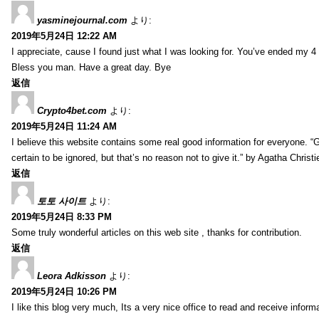
yasminejournal.com
より:
2019年5月24日 12:22 AM
I appreciate, cause I found just what I was looking for. You’ve ended my 4
Bless you man. Have a great day. Bye
返信
Crypto4bet.com
より:
2019年5月24日 11:24 AM
I believe this website contains some real good information for everyone. 
certain to be ignored, but that’s no reason not to give it.” by Agatha Christi
返信
토토 사이트
より:
2019年5月24日 8:33 PM
Some truly wonderful articles on this web site , thanks for contribution.
返信
Leora Adkisson
より:
2019年5月24日 10:26 PM
I like this blog very much, Its a very nice office to read and receive inform