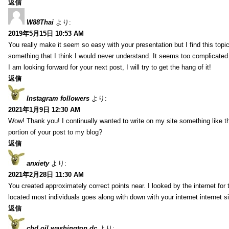
返信
W88Thai
より:
2019年5月15日 10:53 AM
You really make it seem so easy with your presentation but I find this topic
something that I think I would never understand. It seems too complicated
I am looking forward for your next post, I will try to get the hang of it!
返信
Instagram followers
より:
2021年1月9日 12:30 AM
Wow! Thank you! I continually wanted to write on my site something like t
portion of your post to my blog?
返信
anxiety
より:
2021年2月28日 11:30 AM
You created approximately correct points near. I looked by the internet for
located most individuals goes along with down with your internet internet si
返信
cbd oil washington dc
より: