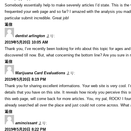
Somebody essentially help to make severely articles I’d state. This is the v
frequented your web page and so far? I amazed with the analysis you made
particular submit incredible. Great job!
返信
dentist arlington
より:
2019年5月20日 10:05 AM
Thank you, I’ve recently been looking for info about this topic for ages and
discovered till now. But, what concerning the bottom line? Are you sure in 
返信
Marijuana Card Evaluations
より:
2019年5月20日 8:19 PM
Thank you for sharing excellent informations. Your web site is very cool. 
details that you have on this site. It reveals how nicely you perceive this
this web page, will come back for more articles. You, my pal, ROCK! I foun
already searched all over the place and just could not come across. What a
返信
amincissant
より:
2019年5月20日 8:22 PM