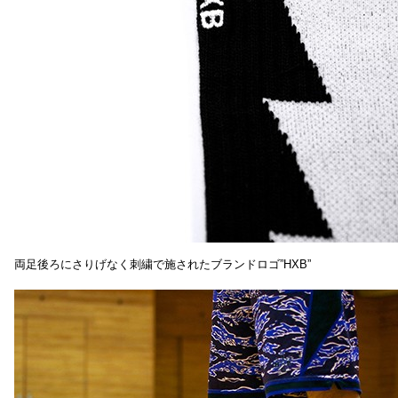
両足後ろにさりげなく刺繍で施されたブランドロゴ”HXB”