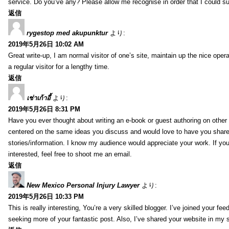
service. Do you’ve any? Please allow me recognise in order that I could s
返信
rygestop med akupunktur
より:
2019年5月26日 10:02 AM
Great write-up, I am normal visitor of one’s site, maintain up the nice opera
a regular visitor for a lengthy time.
返信
เช่าเก้าอี้
より:
2019年5月26日 8:31 PM
Have you ever thought about writing an e-book or guest authoring on other
centered on the same ideas you discuss and would love to have you shar
stories/information. I know my audience would appreciate your work. If yo
interested, feel free to shoot me an email.
返信
New Mexico Personal Injury Lawyer
より:
2019年5月26日 10:33 PM
This is really interesting, You’re a very skilled blogger. I’ve joined your fe
seeking more of your fantastic post. Also, I’ve shared your website in my 