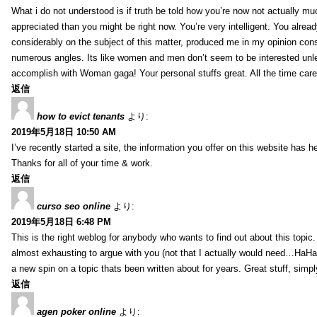
What i do not understood is if truth be told how you’re now not actually mu
appreciated than you might be right now. You’re very intelligent. You alrea
considerably on the subject of this matter, produced me in my opinion consi
numerous angles. Its like women and men don’t seem to be interested unles
accomplish with Woman gaga! Your personal stuffs great. All the time care 
返信
how to evict tenants
より:
2019年5月18日 10:50 AM
I’ve recently started a site, the information you offer on this website has
Thanks for all of your time & work.
返信
curso seo online
より:
2019年5月18日 6:48 PM
This is the right weblog for anybody who wants to find out about this topic. 
almost exhausting to argue with you (not that I actually would need…HaHa
a new spin on a topic thats been written about for years. Great stuff, simpl
返信
agen poker online
より: