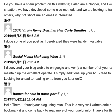
Do you have a spam problem on this website; I also am a blogger, and I w
situation; we have developed some nice methods and we are looking to tra
others, why not shoot me an email if interested.
返信
100% Virgin Remy Brazilian Hair Curly Bundles
より:
2019年5月21日 5:45 AM
I dugg some of you post as I cerebrated they were handy invaluable
返信
Social Media Marketing Wien
より:
2019年5月21日 7:05 AM
I discovered your blog web site on google and verify a number of of your e
maintain up the excellent operate. I simply additional up your RSS feed
Looking for ahead to reading extra from you later on!Ö
返信
homes for sale in north port fl
より:
2019年5月21日 11:04 AM
Hello There. I found your blog using msn. This is a very well written article.
bookmark it and come back to read more of your useful info. Thanks for the 