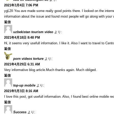
2021年3月4日 7:06 PM
ygL2II You ave made some really good points there. I looked on the internet
information about the issue and found most people will go along with your 
返信
uzbekistan tourism video
より:
2021年4月18日 8:48 PM
Hi, it seems very usefull information. I like it. Also I want to travel to Centr
返信
porn videos torture
より:
2021年4月29日 6:31 AM
Very informative blog article.Much thanks again. Much obliged.
返信
top-up mobile
より:
2021年5月3日 8:16 AM
I love this post, got usefull information. Also, I found best online mobile r
返信
Success
より: