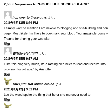
2,508 Responses to “GOOD LUCK SOCKS / BLACK”
hop over to these guys
より:
2019年5月13日 8:56 PM
I simply want to mention I am newbie to blogging and site-building and hon
page. Most likely I’m likely to bookmark your blog . You amazingly come wi
Thanks for sharing your web-site.
返信
릴게임바다이야기
より:
2019年5月15日 9:17 AM
I like this blog very much, Its a rattling nice billet to read and receive info 
provision for old age.” by Aristotle.
返信
situs judi slot online casino
より:
2021年1月12日 9:02 PM
Luo the wood spoke the thing that he or she moreover need to
返信