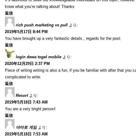
know what you’re talking about! Thanks
返信
rich push marketing vs pull
より:
2019年5月17日 8:44 PM
You have brought up a very fantastic details , regards for the post.
返信
login dewa togel mobile
より:
2020年12月29日 2:37 PM
Piece of writing writing is also a fun, if you be familiar with after that you can
complicated to write.
返信
Resort
より:
2019年5月18日 7:43 AM
You are a very bright person!
返信
야마토 게임
より:
2019年5月18日 7:53 AM