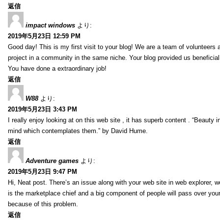
返信
impact windows
より:
2019年5月23日 12:59 PM
Good day! This is my first visit to your blog! We are a team of volunteers 
project in a community in the same niche. Your blog provided us beneficial
You have done a extraordinary job!
返信
W88
より:
2019年5月23日 3:43 PM
I really enjoy looking at on this web site , it has superb content . “Beauty in
mind which contemplates them.” by David Hume.
返信
Adventure games
より:
2019年5月23日 9:47 PM
Hi, Neat post. There’s an issue along with your web site in web explorer, wo
is the marketplace chief and a big component of people will pass over your 
because of this problem.
返信