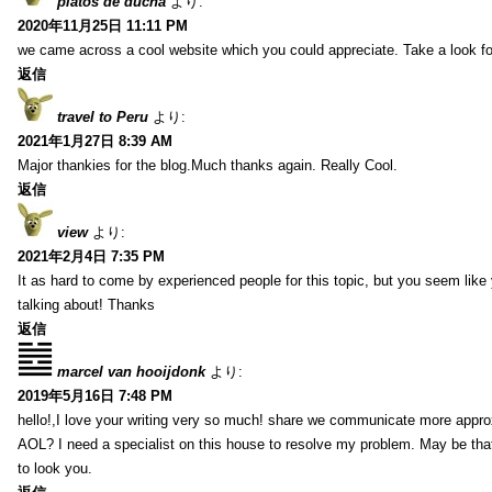
platos de ducha
より:
2020年11月25日 11:11 PM
we came across a cool website which you could appreciate. Take a look f
返信
travel to Peru
より:
2021年1月27日 8:39 AM
Major thankies for the blog.Much thanks again. Really Cool.
返信
view
より:
2021年2月4日 7:35 PM
It as hard to come by experienced people for this topic, but you seem lik
talking about! Thanks
返信
marcel van hooijdonk
より:
2019年5月16日 7:48 PM
hello!,I love your writing very so much! share we communicate more appro
AOL? I need a specialist on this house to resolve my problem. May be tha
to look you.