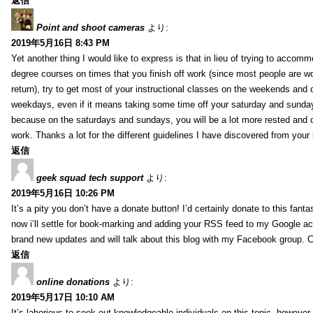
返信
Point and shoot cameras
より:
2019年5月16日 8:43 PM
Yet another thing I would like to express is that in lieu of trying to accomm
degree courses on times that you finish off work (since most people are w
return), try to get most of your instructional classes on the weekends and 
weekdays, even if it means taking some time off your saturday and sunday
because on the saturdays and sundays, you will be a lot more rested and 
work. Thanks a lot for the different guidelines I have discovered from your 
返信
geek squad tech support
より:
2019年5月16日 10:26 PM
It’s a pity you don’t have a donate button! I’d certainly donate to this fanta
now i’ll settle for book-marking and adding your RSS feed to my Google acc
brand new updates and will talk about this blog with my Facebook group. 
返信
online donations
より:
2019年5月17日 10:10 AM
It’s laborious to seek out knowledgeable individuals on this topic, however