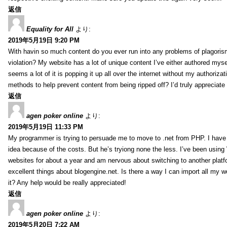
返信
Equality for All
より:
2019年5月19日 9:20 PM
With havin so much content do you ever run into any problems of plagoris
violation? My website has a lot of unique content I’ve either authored mysel
seems a lot of it is popping it up all over the internet without my authoriz
methods to help prevent content from being ripped off? I’d truly appreciate i
返信
agen poker online
より:
2019年5月19日 11:33 PM
My programmer is trying to persuade me to move to .net from PHP. I have 
idea because of the costs. But he’s tryiong none the less. I’ve been usin
websites for about a year and am nervous about switching to another platf
excellent things about blogengine.net. Is there a way I can import all my w
it? Any help would be really appreciated!
返信
agen poker online
より:
2019年5月20日 7:22 AM