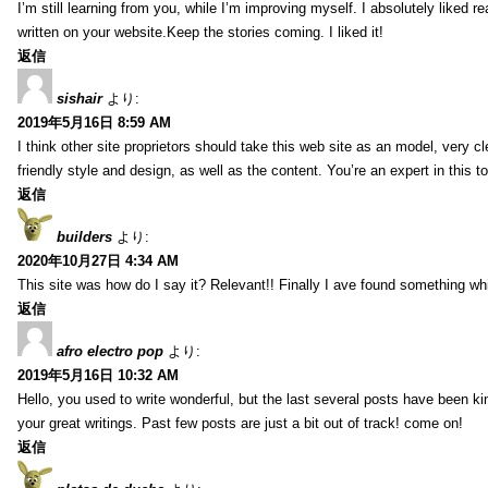
I’m still learning from you, while I’m improving myself. I absolutely liked re
written on your website.Keep the stories coming. I liked it!
返信
sishair
より:
2019年5月16日 8:59 AM
I think other site proprietors should take this web site as an model, very 
friendly style and design, as well as the content. You’re an expert in this to
返信
builders
より:
2020年10月27日 4:34 AM
This site was how do I say it? Relevant!! Finally I ave found something w
返信
afro electro pop
より:
2019年5月16日 10:32 AM
Hello, you used to write wonderful, but the last several posts have been k
your great writings. Past few posts are just a bit out of track! come on!
返信