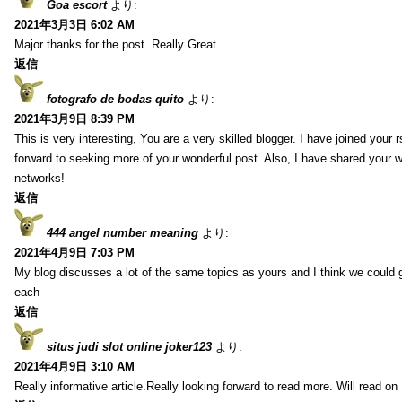
Goa escort
より:
2021年3月3日 6:02 AM
Major thanks for the post. Really Great.
返信
fotografo de bodas quito
より:
2021年3月9日 8:39 PM
This is very interesting, You are a very skilled blogger. I have joined your 
forward to seeking more of your wonderful post. Also, I have shared your w
networks!
返信
444 angel number meaning
より:
2021年4月9日 7:03 PM
My blog discusses a lot of the same topics as yours and I think we could g
each
返信
situs judi slot online joker123
より:
2021年4月9日 3:10 AM
Really informative article.Really looking forward to read more. Will read on