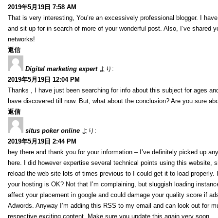
2019年5月19日 7:58 AM
That is very interesting, You’re an excessively professional blogger. I have
and sit up for in search of more of your wonderful post. Also, I’ve shared y
networks!
返信
Digital marketing expert
より:
2019年5月19日 12:04 PM
Thanks , I have just been searching for info about this subject for ages and
have discovered till now. But, what about the conclusion? Are you sure ab
返信
situs poker online
より:
2019年5月19日 2:44 PM
hey there and thank you for your information – I’ve definitely picked up an
here. I did however expertise several technical points using this website, 
reload the web site lots of times previous to I could get it to load properly.
your hosting is OK? Not that I’m complaining, but sluggish loading instance
affect your placement in google and could damage your quality score if ad
Adwords. Anyway I’m adding this RSS to my email and can look out for m
respective exciting content. Make sure you update this again very soon..