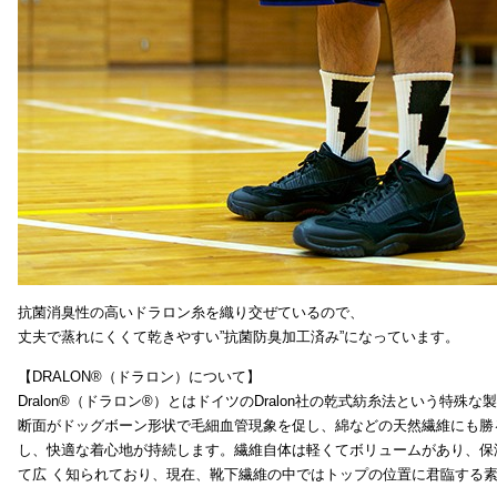
抗菌消臭性の高いドラロン糸を織り交ぜているので、
丈夫で蒸れにくくて乾きやすい”抗菌防臭加工済み”になっています。
【DRALON®（ドラロン）について】
Dralon®（ドラロン®）とはドイツのDralon社の乾式紡糸法という特殊
断面がドッグボーン形状で毛細血管現象を促し、綿などの天然繊維にも勝
し、快適な着心地が持続します。繊維自体は軽くてボリュームがあり、保
て広 く知られており、現在、靴下繊維の中ではトップの位置に君臨する