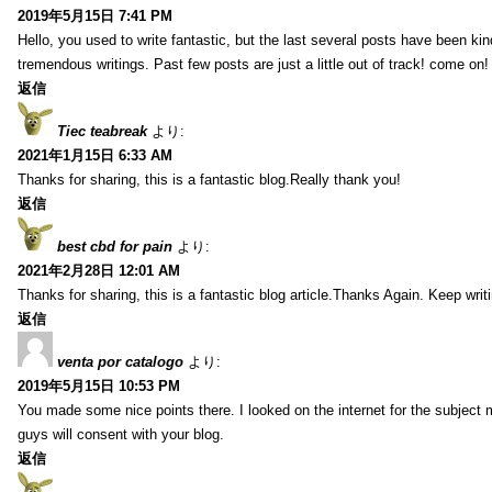
2019年5月15日 7:41 PM
Hello, you used to write fantastic, but the last several posts have been k
tremendous writings. Past few posts are just a little out of track! come on!
返信
Tiec teabreak
より:
2021年1月15日 6:33 AM
Thanks for sharing, this is a fantastic blog.Really thank you!
返信
best cbd for pain
より:
2021年2月28日 12:01 AM
Thanks for sharing, this is a fantastic blog article.Thanks Again. Keep writ
返信
venta por catalogo
より:
2019年5月15日 10:53 PM
You made some nice points there. I looked on the internet for the subject
guys will consent with your blog.
返信