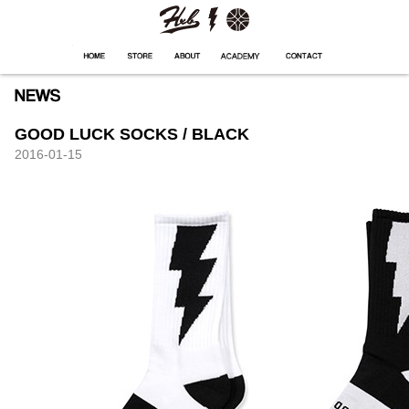
HXB
Home
Hugest
About
Academy
Contact
Store
GOOD LUCK SOCKS / BLACK
2016-01-15