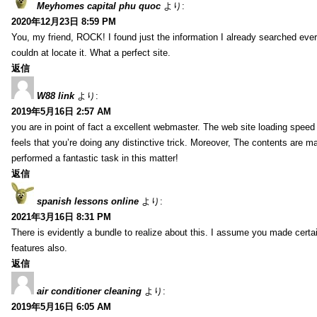
Meyhomes capital phu quoc
より:
2020年12月23日 8:59 PM
You, my friend, ROCK! I found just the information I already searched ev
couldn at locate it. What a perfect site.
返信
W88 link
より:
2019年5月16日 2:57 AM
you are in point of fact a excellent webmaster. The web site loading speed is
feels that you’re doing any distinctive trick. Moreover, The contents are m
performed a fantastic task in this matter!
返信
spanish lessons online
より:
2021年3月16日 8:31 PM
There is evidently a bundle to realize about this. I assume you made certai
features also.
返信
air conditioner cleaning
より:
2019年5月16日 6:05 AM