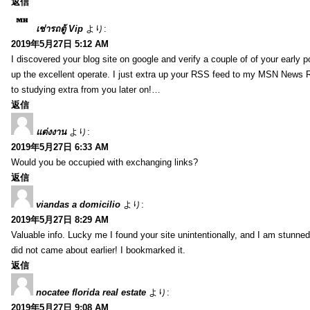
返信
เช่ารถตู้ Vip
より:
2019年5月27日 5:12 AM
I discovered your blog site on google and verify a couple of of your early 
up the excellent operate. I just extra up your RSS feed to my MSN News
to studying extra from you later on!…
返信
แต่งงาน
より:
2019年5月27日 6:33 AM
Would you be occupied with exchanging links?
返信
viandas a domicilio
より:
2019年5月27日 8:29 AM
Valuable info. Lucky me I found your site unintentionally, and I am stunned 
did not came about earlier! I bookmarked it.
返信
nocatee florida real estate
より:
2019年5月27日 9:08 AM