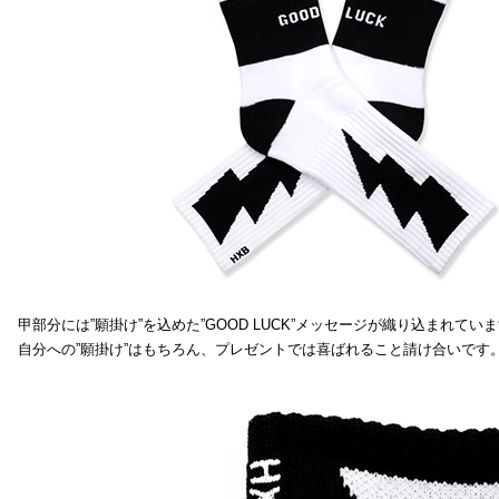
甲部分には”願掛け”を込めた”GOOD LUCK”メッセージが織り込まれてい
自分への”願掛け”はもちろん、プレゼントでは喜ばれること請け合いです