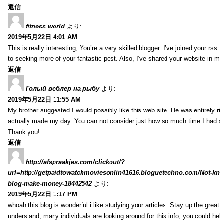
返信
fitness world
より:
2019年5月22日 4:01 AM
This is really interesting, You’re a very skilled blogger. I’ve joined your rs
to seeking more of your fantastic post. Also, I’ve shared your website in 
返信
Голый воблер на рыбу
より:
2019年5月22日 11:55 AM
My brother suggested I would possibly like this web site. He was entirely r
actually made my day. You can not consider just how so much time I had sp
Thank you!
返信
http://afspraakjes.com/clickout/?
url=http://getpaidtowatchmoviesonlin41616.bloguetechno.com/Not-k
blog-make-money-18442542
より:
2019年5月22日 1:17 PM
whoah this blog is wonderful i like studying your articles. Stay up the great
understand, many individuals are looking around for this info, you could he