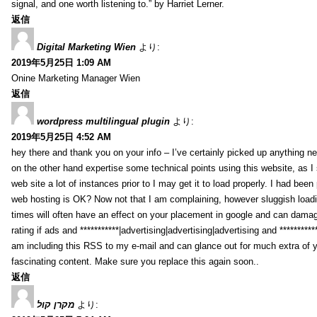
signal, and one worth listening to.” by Harriet Lerner.
返信
Digital Marketing Wien
より:
2019年5月25日 1:09 AM
Onine Marketing Manager Wien
返信
wordpress multilingual plugin
より:
2019年5月25日 4:52 AM
hey there and thank you on your info – I’ve certainly picked up anything new
on the other hand expertise some technical points using this website, as I s
web site a lot of instances prior to I may get it to load properly. I had been
web hosting is OK? Now not that I am complaining, however sluggish load
times will often have an effect on your placement in google and can damag
rating if ads and ***********|advertising|advertising|advertising and *********
am including this RSS to my e-mail and can glance out for much extra of 
fascinating content. Make sure you replace this again soon..
返信
מקרן קול
より: